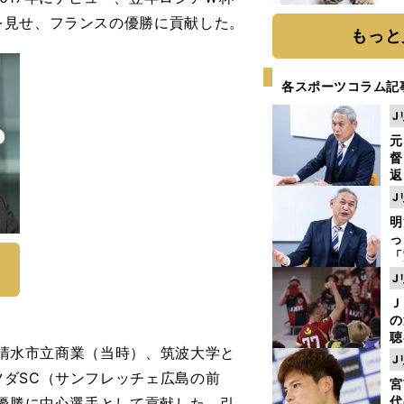
を見せ、フランスの優勝に貢献した。
もっと
各スポーツコラム記
J
元
督
返
も
J
が
明
然
し
「
ェ
J
ま
Ｊ
ジ
の
則
聴
身。清水市立商業（当時）、筑波大学と
る
J
い
ダSC（サンフレッチェ広島の前
宮
代
の優勝に中心選手として貢献した。引