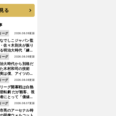
見る
事
リーグ
2026.08.09更新
なでしこジャパン監
・佐々木則夫が振り
る明治大時代「練習
しない（木村）和司
リーグ
2026.08.09更新
脚光を浴びて...。全
治大時代から別格だ
面白くない４年間で
った木村和司の技術
た」
実は僕、アイツのフ
イントを真似してい
リーグ
2026.08.08更新
した」と元なでしこ
リーグ開幕戦は白熱
ャパン監督・佐々木
逆転劇 だが観客、視
夫
者にとって「価値あ
イベント」になって
リーグ
2026.08.07更新
たか
市亮のアーセナル時
の同僚ウォルコット