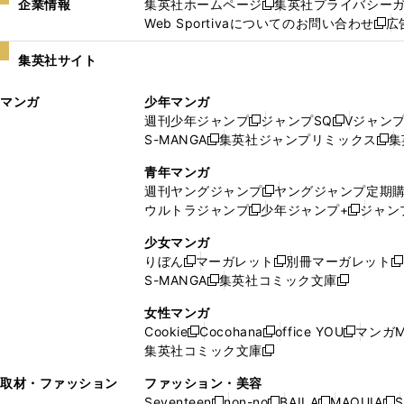
企業情報
集英社ホームページ
集英社プライバシー
新
Web Sportivaについてのお問い合わせ
広
し
新
い
し
集英社サイト
ウ
い
ィ
ウ
マンガ
少年マンガ
ン
ィ
週刊少年ジャンプ
ジャンプSQ
Vジャン
ド
ン
新
新
S-MANGA
集英社ジャンプリミックス
集
ウ
ド
新
し
し
新
で
ウ
し
い
い
し
青年マンガ
開
で
い
ウ
ウ
い
週刊ヤングジャンプ
ヤングジャンプ定期
新
く
開
ウ
ィ
ィ
ウ
ウルトラジャンプ
少年ジャンプ+
ジャン
新
し
新
く
ィ
ン
ン
ィ
し
い
し
ン
ド
ド
ン
少女マンガ
い
ウ
い
ド
ウ
ウ
ド
りぼん
マーガレット
別冊マーガレット
新
新
新
ウ
ィ
ウ
ウ
で
で
ウ
S-MANGA
集英社コミック文庫
し
新
し
新
ィ
ン
ィ
で
開
開
で
い
し
い
し
ン
ド
ン
女性マンガ
開
く
く
開
ウ
い
ウ
い
ド
ウ
ド
Cookie
Cocohana
office YOU
マンガM
く
く
新
新
新
ィ
ウ
ィ
ウ
ウ
で
ウ
集英社コミック文庫
し
新
し
し
ン
ィ
ン
ィ
で
開
で
い
し
い
い
ド
ン
ド
ン
取材・ファッション
ファッション・美容
開
く
開
ウ
い
ウ
ウ
ウ
ド
ウ
ド
Seventeen
non-no
BAILA
MAQUIA
S
く
く