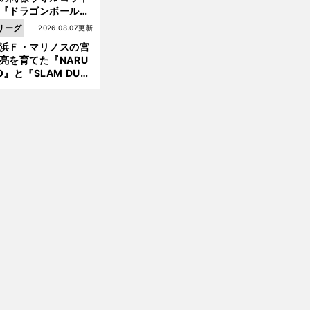
『ドラゴンボール』
大好き ポドルスキは
リーグ
2026.08.07更新
向小次郎に憧れてい
浜Ｆ・マリノスの宮
亮を育てた『NARU
O』と『SLAM DUN
』 中京大中京の同
生・木原龍一は"ジ
ンプ係"だった
守
。
田英正は名門で先発奪取なるか
ポルトガルリーグの日本人８人それぞれの立ち位置