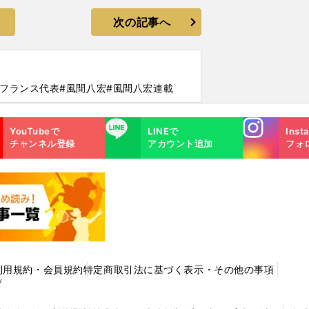
次の記事へ
#フランス代表
#風間八宏
#風間八宏連載
Instagra
LINE
YouTubeで
LINEで
Inst
m
チャンネル登録
アカウント追加
フォ
利用規約・会員規約
特定商取引法に基づく表示・その他の事項
プ