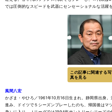
では圧倒的なスピードを武器にセンセーショナルな活躍
この記事に関連する写
真を見る
風間八宏
かざま・やひろ／1961年10月16日生まれ。静岡県出
進み、ドイツで５シーズンプレーしたのち、帰国後はマツ
身）に入り、Ｊリーグでは1994年サントリーシリーズ