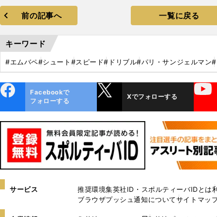
前の記事へ
一覧に戻る
キーワード
#エムバペ
#シュート
#スピード
#ドリブル
#パリ・サンジェルマン
ebo
X
YouTube
Facebookで
Xでフォローする
ok
フォローする
サービス
推奨環境
集英社ID・スポルティーバIDとは
ブラウザプッシュ通知について
サイトマッ