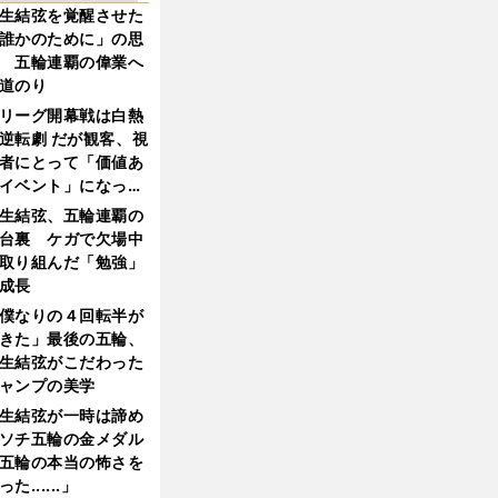
生結弦を覚醒させた
誰かのために」の思
 五輪連覇の偉業へ
道のり
リーグ開幕戦は白熱
逆転劇 だが観客、視
者にとって「価値あ
イベント」になって
たか
生結弦、五輪連覇の
台裏 ケガで欠場中
取り組んだ「勉強」
成長
僕なりの４回転半が
きた」最後の五輪、
生結弦がこだわった
ャンプの美学
生結弦が一時は諦め
ソチ五輪の金メダル
五輪の本当の怖さを
った......」