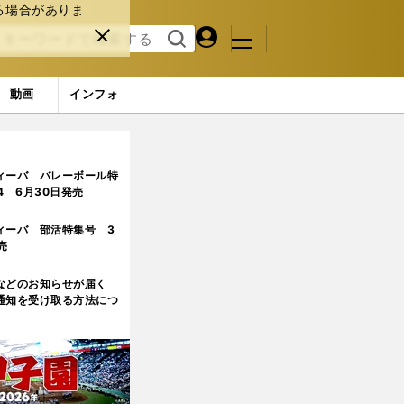
る場合がありま
マイペ
閉じ
検索
メニュ
ー
る
す
ジ
る
動画
インフォ
八宏が発見。「足裏が見えない走り」とは？
3ページ目
ィーバ バレーボール特
.4 6月30日発売
ィーバ 部活特集号 3
売
などのお知らせが届く
通知を受け取る方法につ