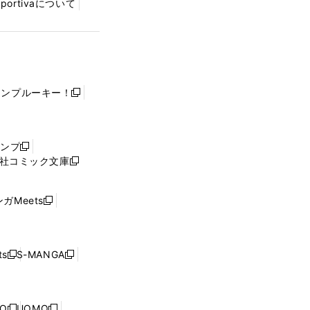
Sportivaについて
ャンプルーキー！
新
し
い
ウ
ャンプ
新
ィ
社コミック文庫
し
新
ン
い
し
ド
ウ
い
ウ
ガMeets
新
ィ
ウ
で
し
ン
ィ
開
い
ド
ン
く
ウ
ウ
ド
s
S-MANGA
新
新
ィ
で
ウ
し
し
ン
開
で
い
い
ド
く
開
ウ
ウ
ウ
NO
UOMO
く