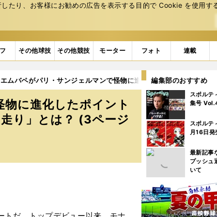
たり、お客様にお勧めの広告を表⽰する⽬的で Cookie を使⽤す
フ
その他球技
その他競技
モーター
フォト
連載
エムバペがパリ・サンジェルマンで怪物に進化したポイントを風間
編集部のおすすめ
スポルテ
怪物に進化したポイント
集号 Vol
走り」とは？ (3ページ
スポルテ
月16日発
最新記事
プッシュ
いて
ートだ。トップデビュー以来、モナ