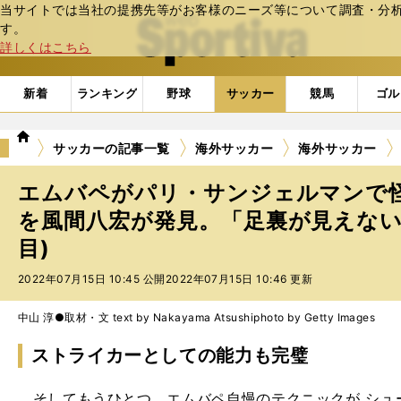
当サイトでは当社の提携先等がお客様のニーズ等について調査・分析し
web Sportiva (webスポルティーバ)
す。
詳しくはこちら
新着
ランキング
野球
サッカー
競馬
ゴル
we
サッカーの記事一覧
海外サッカー
海外サッカー
b
ス
エムバペがパリ・サンジェルマンで
ポ
ル
を風間八宏が発見。「足裏が見えない
テ
目)
ィ
ー
2022年07月15日 10:45 公開
2022年07月15日 10:46 更新
バ
中山 淳●取材・文 text by Nakayama Atsushi
photo by Getty Images
ストライカーとしての能力も完璧
そしてもうひとつ、エムバペ自慢のテクニックが シュ