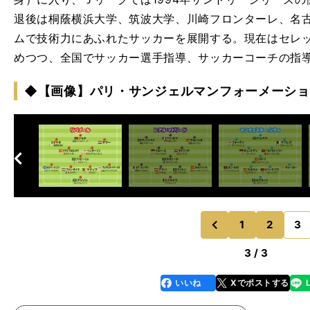
退後は桐蔭横浜大学、筑波大学、川崎フロンターレ、名
ムで技術力にあふれたサッカーを展開する。現在はセレ
めつつ、全国でサッカー選手指導、サッカーコーチの指
◆【画像】パリ・サンジェルマンフォーメーショ
へ
次
1
2
3
のページへ
前
3 / 3
いいね
Xでポストする
line
faceboo
x
k