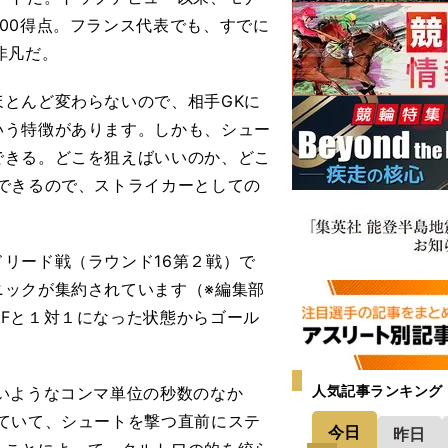
00得点。フランス代表でも、すでに
非凡だ。
とんど変わらないので、相手GKに
いう特徴があります。しかも、シュー
できる。どこを狙えばいいのか、どこ
できるので、ストライカーとしての
リード戦（ラウンド16第２戦）で
ニックが集約されています（※編集部
Fと１対１になった状態からゴール
人気記事ランキング
いようなコンマ単位の秒数のなか
ていて、シュートを撃つ直前にステ
今日
昨日