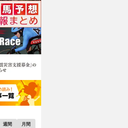
週間
月間