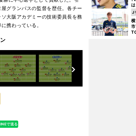
は
古屋グランパスの監督を歴任。各チー
が
J
ッソ大阪アカデミーの技術委員長を務
日
横
た
導に携わっている。
市
T
K
ン
級
ャ
前
へ
LINEで送る