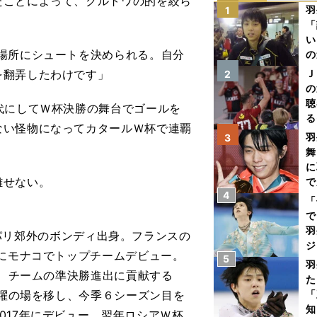
たことによって、クルトワの的を絞ら
羽
1
「
い
場所にシュートを決められる。自分
の
を翻弄したわけです」
Ｊ
2
の
聴
代にしてＷ杯決勝の舞台でゴールを
る
ない怪物になってカタールＷ杯で連覇
い
羽
3
舞
に
離せない。
で
4
「
で
羽
ンス・パリ郊外のボンディ出身。フランスの
ジ
年にモナコでトップチームデビュー。
5
羽
し、チームの準決勝進出に貢献する
た
活躍の場を移し、今季６シーズン目を
「
知
017年にデビュー、翌年ロシアＷ杯