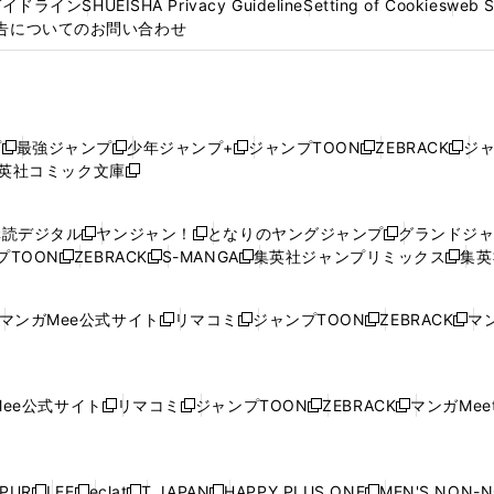
ガイドライン
SHUEISHA Privacy Guideline
Setting of Cookies
web 
告についてのお問い合わせ
プ
最強ジャンプ
少年ジャンプ+
ジャンプTOON
ZEBRACK
ジ
新
新
新
新
新
英社コミック文庫
し
新
し
し
し
し
い
い
し
い
い
い
ウ
ウ
い
ウ
ウ
ウ
購読デジタル
ヤンジャン！
となりのヤングジャンプ
グランドジ
新
新
新
ィ
ィ
ウ
ィ
ィ
ィ
プTOON
ZEBRACK
S-MANGA
集英社ジャンプリミックス
集英
新
し
新
し
新
し
新
ン
ン
ィ
ン
ン
ン
し
い
し
い
し
い
し
ド
ド
ン
ド
ド
ド
い
ウ
い
ウ
い
ウ
い
ウ
ウ
ド
ウ
ウ
ウ
マンガMee公式サイト
リマコミ
ジャンプTOON
ZEBRACK
マン
新
新
新
新
ウ
ィ
ウ
ィ
ウ
ィ
ウ
で
で
ウ
で
で
で
し
し
し
し
し
ィ
ン
ィ
ン
ィ
ン
ィ
開
開
で
開
開
開
い
い
い
い
い
ン
ド
ン
ド
ン
ド
ン
く
く
開
く
く
く
ウ
ウ
ウ
ウ
ウ
ド
ウ
ド
ウ
ド
ウ
ド
ee公式サイト
リマコミ
ジャンプTOON
ZEBRACK
マンガMeet
く
新
新
新
新
ィ
ィ
ィ
ィ
ィ
ウ
で
ウ
で
ウ
で
ウ
し
し
し
し
ン
ン
ン
ン
ン
で
開
で
開
で
開
で
い
い
い
い
ド
ド
ド
ド
ド
開
く
開
く
開
く
開
ウ
ウ
ウ
ウ
ウ
ウ
ウ
ウ
ウ
PUR
LEE
eclat
T JAPAN
HAPPY PLUS ONE
MEN'S NON-
く
く
く
く