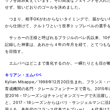
ップを踏み変えています。その高度なフェイントを入れ
せず、狙いどおりのゴールを決めました。
つまり、相手GKがわからないタイミングで、届かない
から仕掛けて、クルトワという世界トップレベルの選手
サッカーの王様と呼ばれるブラジルのペレ氏以来、10
記録した神童は、あれから４年の年月を経て、とてつも
を目指す。
エムバペはどこまで進化するのか。一瞬たりとも目が
キリアン・エムバペ
Kylian Mbappe／1998年12月20日生まれ。フラ
育成機関の名門・クレールフォンテーヌで育ち、2015
翌2016－17シーズンはチャンピオンズリーグで大活躍
と、2017－18シーズンからはパリ・サンジェルマンに
迎える。各年代のフランス代表でもプレーし、Ａ代表は2