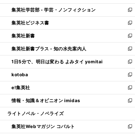
開
ウ
ン
ウ
集英社学芸部 - 学芸・ノンフィクション
く
で
ド
ィ
新
開
ウ
ン
し
集英社ビジネス書
く
で
ド
い
新
開
ウ
ウ
し
集英社新書
く
で
ィ
い
新
開
ン
ウ
し
集英社新書プラス - 知の水先案内人
く
ド
ィ
い
新
ウ
ン
ウ
し
1日5分で、明日は変わる よみタイ yomitai
で
ド
ィ
い
新
開
ウ
ン
ウ
し
kotoba
く
で
ド
ィ
い
新
開
ウ
ン
ウ
し
e!集英社
く
で
ド
ィ
い
新
開
ウ
ン
ウ
し
情報・知識＆オピニオン imidas
く
で
ド
ィ
い
新
開
ウ
ン
ウ
し
ライトノベル・ノベライズ
く
で
ド
ィ
い
開
ウ
ン
ウ
集英社Webマガジン コバルト
く
で
ド
ィ
新
開
ウ
ン
し