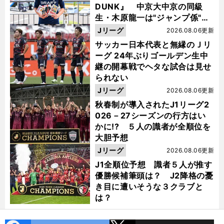
DUNK』 中京大中京の同級
生・木原龍一は"ジャンプ係"だ
った
Jリーグ
2026.08.06更新
サッカー日本代表と無縁のＪリ
ーグ 24年ぶりゴールデン生中
継の開幕戦でヘタな試合は見せ
られない
Jリーグ
2026.08.06更新
秋春制が導入されたJ1リーグ2
026－27シーズンの行方はい
かに!? ５人の識者が全順位を
大胆予想
Jリーグ
2026.08.06更新
J1全順位予想 識者５人が推す
優勝候補筆頭は？ J2降格の憂
き目に遭いそうな３クラブと
は？