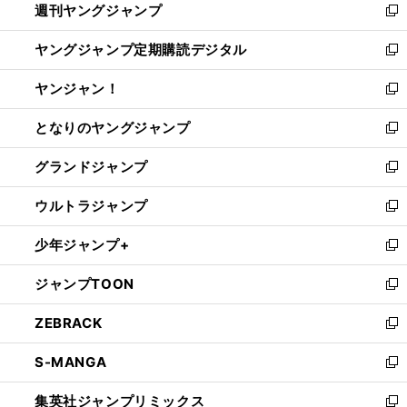
週刊ヤングジャンプ
く
で
ド
ィ
新
開
ウ
ン
し
ヤングジャンプ定期購読デジタル
く
で
ド
い
新
開
ウ
ウ
し
ヤンジャン！
く
で
ィ
い
新
開
ン
ウ
し
となりのヤングジャンプ
く
ド
ィ
い
新
ウ
ン
ウ
し
グランドジャンプ
で
ド
ィ
い
新
開
ウ
ン
ウ
し
ウルトラジャンプ
く
で
ド
ィ
い
新
開
ウ
ン
ウ
し
少年ジャンプ+
く
で
ド
ィ
い
新
開
ウ
ン
ウ
し
ジャンプTOON
く
で
ド
ィ
い
新
開
ウ
ン
ウ
し
ZEBRACK
く
で
ド
ィ
い
新
開
ウ
ン
ウ
し
S-MANGA
く
で
ド
ィ
い
新
開
ウ
ン
ウ
し
集英社ジャンプリミックス
く
で
ド
ィ
い
新