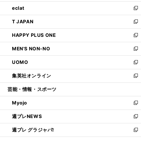
開
ウ
ン
ウ
し
eclat
く
で
ド
ィ
い
新
開
ウ
ン
ウ
し
T JAPAN
く
で
ド
ィ
い
新
開
ウ
ン
ウ
し
HAPPY PLUS ONE
く
で
ド
ィ
い
新
開
ウ
ン
ウ
し
MEN'S NON-NO
く
で
ド
ィ
い
新
開
ウ
ン
ウ
し
UOMO
く
で
ド
ィ
い
新
開
ウ
ン
ウ
し
集英社オンライン
く
で
ド
ィ
い
新
開
ウ
ン
ウ
し
芸能・情報・スポーツ
く
で
ド
ィ
い
開
ウ
ン
ウ
Myojo
く
で
ド
ィ
新
開
ウ
ン
し
週プレNEWS
く
で
ド
い
新
開
ウ
ウ
し
週プレ グラジャパ!
く
で
ィ
い
新
開
ン
ウ
し