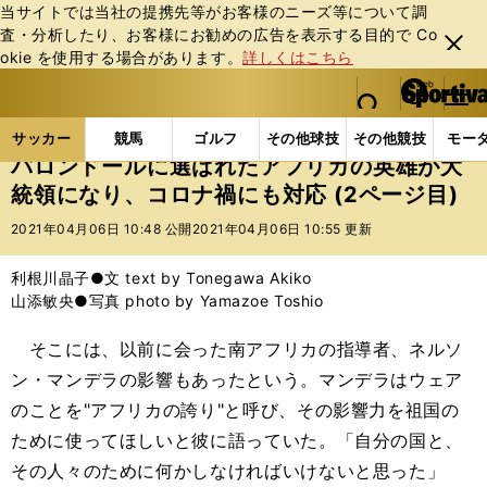
当サイトでは当社の提携先等がお客様のニーズ等について調
査・分析したり、お客様にお勧めの広告を表⽰する⽬的で Co
閉じ
okie を使⽤する場合があります。
詳しくはこちら
る
マイペ
web Sportiva (webスポルティーバ)
検索
メニュ
we
ー
サッカーの記事一覧
海外サッカー
海外サッカー
b
ジ
サッカー
競馬
ゴルフ
その他球技
その他競技
モー
ス
バロンドールに選ばれたアフリカの英雄が大
ポ
統領になり、コロナ禍にも対応 (2ページ目)
ル
テ
2021年04月06日 10:48 公開
2021年04月06日 10:55 更新
ィ
ー
利根川晶子●文 text by Tonegawa Akiko
バ
山添敏央●写真 photo by Yamazoe Toshio
そこには、以前に会った南アフリカの指導者、ネルソ
ン・マンデラの影響もあったという。マンデラはウェア
のことを"アフリカの誇り"と呼び、その影響力を祖国の
ために使ってほしいと彼に語っていた。「自分の国と、
その人々のために何かしなければいけないと思った」