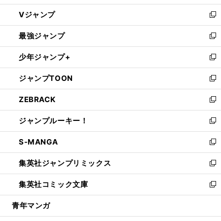
ウ
し
Vジャンプ
ィ
い
新
ン
ウ
し
最強ジャンプ
ド
ィ
い
新
ウ
ン
ウ
し
少年ジャンプ+
で
ド
ィ
い
新
開
ウ
ン
ウ
し
ジャンプTOON
く
で
ド
ィ
い
新
開
ウ
ン
ウ
し
ZEBRACK
く
で
ド
ィ
い
新
開
ウ
ン
ウ
し
ジャンプルーキー！
く
で
ド
ィ
い
新
開
ウ
ン
ウ
し
S-MANGA
く
で
ド
ィ
い
新
開
ウ
ン
ウ
し
集英社ジャンプリミックス
く
で
ド
ィ
い
新
開
ウ
ン
ウ
し
集英社コミック文庫
く
で
ド
ィ
い
新
開
ウ
ン
ウ
し
青年マンガ
く
で
ド
ィ
い
開
ウ
ン
ウ