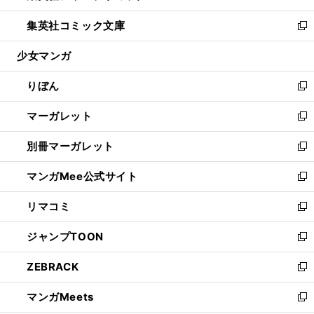
開
ウ
ン
ウ
し
集英社コミック文庫
く
で
ド
ィ
い
新
開
ウ
ン
ウ
し
少女マンガ
く
で
ド
ィ
い
開
ウ
ン
ウ
りぼん
く
で
ド
ィ
新
開
ウ
ン
し
マーガレット
く
で
ド
い
新
開
ウ
ウ
し
別冊マーガレット
く
で
ィ
い
新
開
ン
ウ
し
マンガMee公式サイト
く
ド
ィ
い
新
ウ
ン
ウ
し
リマコミ
で
ド
ィ
い
新
開
ウ
ン
ウ
し
ジャンプTOON
く
で
ド
ィ
い
新
開
ウ
ン
ウ
し
ZEBRACK
く
で
ド
ィ
い
新
開
ウ
ン
ウ
し
マンガMeets
く
で
ド
ィ
い
新
開
ウ
ン
ウ