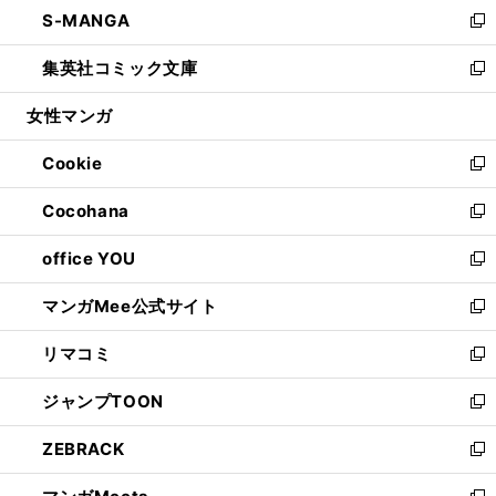
し
S-MANGA
く
で
ド
ィ
い
新
開
ウ
ン
ウ
し
集英社コミック文庫
く
で
ド
ィ
い
新
開
ウ
ン
ウ
し
女性マンガ
く
で
ド
ィ
い
開
ウ
ン
ウ
Cookie
く
で
ド
ィ
新
開
ウ
ン
し
Cocohana
く
で
ド
い
新
開
ウ
ウ
し
office YOU
く
で
ィ
い
新
開
ン
ウ
し
マンガMee公式サイト
く
ド
ィ
い
新
ウ
ン
ウ
し
リマコミ
で
ド
ィ
い
新
開
ウ
ン
ウ
し
ジャンプTOON
く
で
ド
ィ
い
新
開
ウ
ン
ウ
し
ZEBRACK
く
で
ド
ィ
い
新
開
ウ
ン
ウ
し
く