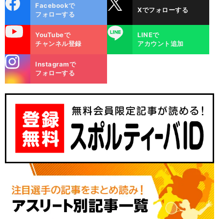
cebo
X
Facebookで
Xでフォローする
ok
フォローする
uTube
LINE
YouTubeで
LINEで
チャンネル登録
アカウント追加
stagra
Instagramで
m
フォローする