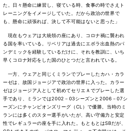
た。日々懸命に練習し、寝ている時、食事の時でさえト
レーニングをイメージしていた。だから政治の世界で
も、懸命に頑張れば、決して不可能はないと思った」
現在もウェアは大統領の座にあり、コロナ禍に襲われ
る国を率いている。リベリアは過去にエボラ出血熱のパ
ンデミックを経験しているだけに、それを教訓に、いち
早くコロナ対応をした国のひとつだと言われている。
一方、ウェアと同じくミランでプレーしたカハ・カラ
ーゼは、故国ジョージアで政治の世界に入った。カラー
ゼはジョージア人として初めてセリエＡでプレーした選
手であり、ミランでは2002－03シーズンと2006－07シ
ーズンにチャンピオンズリーグ（CL）で優勝。当時のミ
ランには多くのスター選手がいたが、高い守備力と安定
性でレギュラーの座を手に入れた。もともとはSBだが、