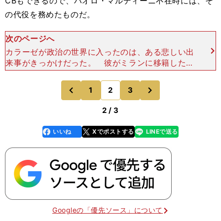
CBもできるので、パオロ・マルディーニ不在時には、そ
の代役を務めたものだ。
次のページへ
カラーゼが政治の世界に入ったのは、ある悲しい出
来事がきっかけだった。 彼がミランに移籍した１
年目の2001年、ジョージアで医大に通っていた弟
のレヴァンが、警官のふりをした２人の男に誘拐さ
次
1
2
3
のページへ
のページへ
れたのだ。犯
前
2 / 3
いいね
Xでポストする
LINEで送る
line
faceboo
x
k
Googleの「優先ソース」について