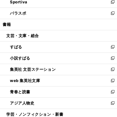
Sportiva
く
ド
ィ
い
新
ウ
ン
ウ
し
パラスポ
で
ド
ィ
い
新
開
ウ
ン
ウ
し
書籍
く
で
ド
ィ
い
開
ウ
ン
ウ
文芸・文庫・総合
く
で
ド
ィ
開
ウ
ン
すばる
く
で
ド
新
開
ウ
し
小説すばる
く
で
い
新
開
ウ
し
集英社 文芸ステーション
く
ィ
い
新
ン
ウ
し
web 集英社文庫
ド
ィ
い
新
ウ
ン
ウ
し
青春と読書
で
ド
ィ
い
新
開
ウ
ン
ウ
し
アジア人物史
く
で
ド
ィ
い
新
開
ウ
ン
ウ
し
学芸・ノンフィクション・新書
く
で
ド
ィ
い