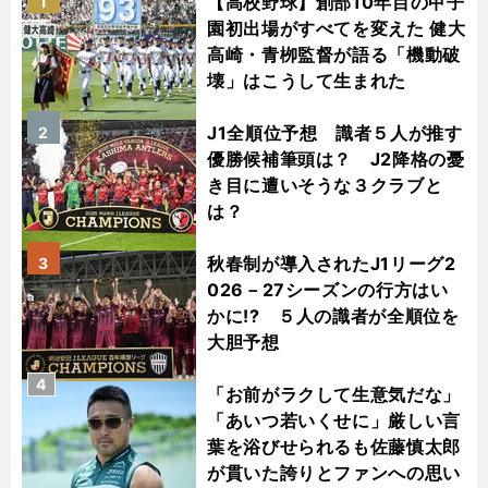
【高校野球】創部10年目の甲子
1
園初出場がすべてを変えた 健大
高崎・青栁監督が語る「機動破
壊」はこうして生まれた
J1全順位予想 識者５人が推す
2
優勝候補筆頭は？ J2降格の憂
き目に遭いそうな３クラブと
は？
秋春制が導入されたJ1リーグ2
3
026－27シーズンの行方はい
かに!? ５人の識者が全順位を
大胆予想
4
「お前がラクして生意気だな」
「あいつ若いくせに」厳しい言
葉を浴びせられるも佐藤慎太郎
が貫いた誇りとファンへの思い