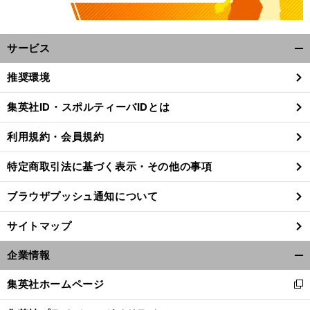
サービス
開
く/
推奨環境
閉
じ
集英社ID・スポルティーバIDとは
る
利用規約・会員規約
特定商取引法に基づく表示・その他の事項
ブラウザプッシュ通知について
サイトマップ
企業情報
開
く/
前
集英社ホームページ
新
へ
閉
し
じ