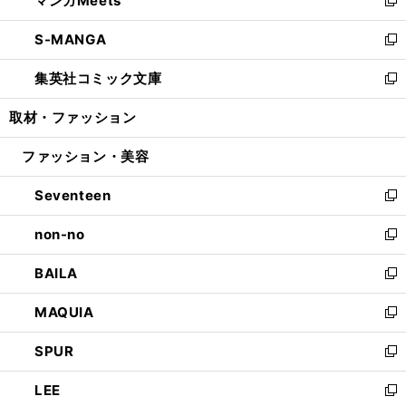
マンガMeets
で
ド
ィ
い
新
開
ウ
ン
ウ
し
S-MANGA
く
で
ド
ィ
い
新
開
ウ
ン
ウ
し
集英社コミック文庫
く
で
ド
ィ
い
新
開
ウ
ン
ウ
し
取材・ファッション
く
で
ド
ィ
い
開
ウ
ン
ウ
ファッション・美容
く
で
ド
ィ
開
ウ
ン
Seventeen
く
で
ド
新
開
ウ
し
non-no
く
で
い
新
開
ウ
し
BAILA
く
ィ
い
新
ン
ウ
し
MAQUIA
ド
ィ
い
新
ウ
ン
ウ
し
SPUR
で
ド
ィ
い
新
開
ウ
ン
ウ
し
LEE
く
で
ド
ィ
い
新