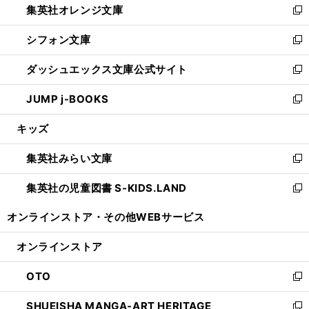
集英社オレンジ文庫
く
で
ド
い
新
開
ウ
ウ
し
シフォン文庫
く
で
ィ
い
新
開
ン
ウ
し
ダッシュエックス文庫公式サイト
く
ド
ィ
い
新
ウ
ン
ウ
し
JUMP j-BOOKS
で
ド
ィ
い
新
開
ウ
ン
ウ
し
キッズ
く
で
ド
ィ
い
開
ウ
ン
ウ
集英社みらい文庫
く
で
ド
ィ
新
開
ウ
ン
し
集英社の児童図書 S-KIDS.LAND
く
で
ド
い
新
開
ウ
ウ
し
オンラインストア・
その他WEBサービス
く
で
ィ
い
開
ン
ウ
オンラインストア
く
ド
ィ
ウ
ン
OTO
で
ド
新
開
ウ
し
SHUEISHA MANGA-ART HERITAGE
く
で
い
新