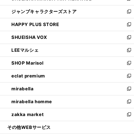
開
ウ
し
ジャンプキャラクターズストア
く
ィ
い
新
ン
ウ
し
HAPPY PLUS STORE
ド
ィ
い
新
ウ
ン
ウ
し
SHUEISHA VOX
で
ド
ィ
い
新
開
ウ
ン
ウ
し
LEEマルシェ
く
で
ド
ィ
い
新
開
ウ
ン
ウ
し
SHOP Marisol
く
で
ド
ィ
い
新
開
ウ
ン
ウ
し
eclat premium
く
で
ド
ィ
い
新
開
ウ
ン
ウ
し
mirabella
く
で
ド
ィ
い
新
開
ウ
ン
ウ
し
mirabella homme
く
で
ド
ィ
い
新
開
ウ
ン
ウ
し
zakka market
く
で
ド
ィ
い
新
開
ウ
ン
ウ
し
その他WEBサービス
く
で
ド
ィ
い
開
ウ