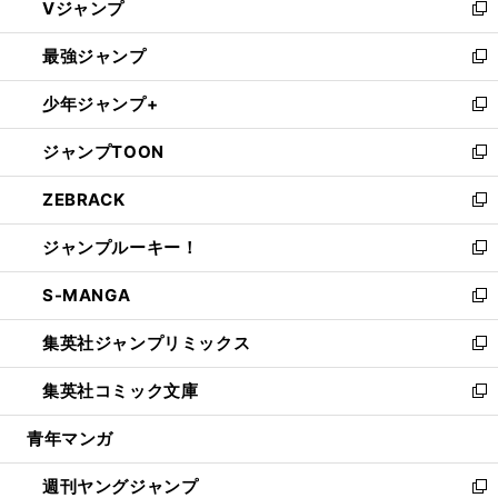
Vジャンプ
ィ
い
新
ン
ウ
し
最強ジャンプ
ド
ィ
い
新
ウ
ン
ウ
し
少年ジャンプ+
で
ド
ィ
い
新
開
ウ
ン
ウ
し
ジャンプTOON
く
で
ド
ィ
い
新
開
ウ
ン
ウ
し
ZEBRACK
く
で
ド
ィ
い
新
開
ウ
ン
ウ
し
ジャンプルーキー！
く
で
ド
ィ
い
新
開
ウ
ン
ウ
し
S-MANGA
く
で
ド
ィ
い
新
開
ウ
ン
ウ
し
集英社ジャンプリミックス
く
で
ド
ィ
い
新
開
ウ
ン
ウ
し
集英社コミック文庫
く
で
ド
ィ
い
新
開
ウ
ン
ウ
し
青年マンガ
く
で
ド
ィ
い
開
ウ
ン
ウ
週刊ヤングジャンプ
く
で
ド
ィ
新