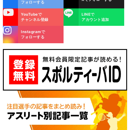
ok
フォローする
uTube
LINE
YouTubeで
LINEで
チャンネル登録
アカウント追加
stagra
Instagramで
m
フォローする