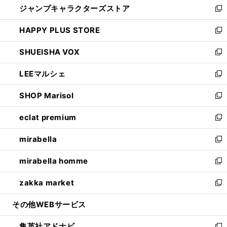
ジャンプキャラクターズストア
く
ィ
い
新
ン
ウ
し
HAPPY PLUS STORE
ド
ィ
い
新
ウ
ン
ウ
し
SHUEISHA VOX
で
ド
ィ
い
新
開
ウ
ン
ウ
し
LEEマルシェ
く
で
ド
ィ
い
新
開
ウ
ン
ウ
し
SHOP Marisol
く
で
ド
ィ
い
新
開
ウ
ン
ウ
し
eclat premium
く
で
ド
ィ
い
新
開
ウ
ン
ウ
し
mirabella
く
で
ド
ィ
い
新
開
ウ
ン
ウ
し
mirabella homme
く
で
ド
ィ
い
新
開
ウ
ン
ウ
し
zakka market
く
で
ド
ィ
い
新
開
ウ
ン
ウ
し
その他WEBサービス
く
で
ド
ィ
い
開
ウ
ン
ウ
集英社アドナビ
く
で
ド