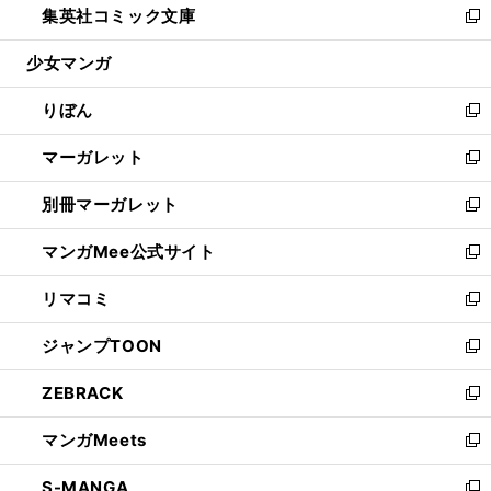
集英社コミック文庫
く
で
ド
ィ
い
新
開
ウ
ン
ウ
し
少女マンガ
く
で
ド
ィ
い
開
ウ
ン
ウ
りぼん
く
で
ド
ィ
新
開
ウ
ン
し
マーガレット
く
で
ド
い
新
開
ウ
ウ
し
別冊マーガレット
く
で
ィ
い
新
開
ン
ウ
し
マンガMee公式サイト
く
ド
ィ
い
新
ウ
ン
ウ
し
リマコミ
で
ド
ィ
い
新
開
ウ
ン
ウ
し
ジャンプTOON
く
で
ド
ィ
い
新
開
ウ
ン
ウ
し
ZEBRACK
く
で
ド
ィ
い
新
開
ウ
ン
ウ
し
マンガMeets
く
で
ド
ィ
い
新
開
ウ
ン
ウ
し
S-MANGA
く
で
ド
ィ
い