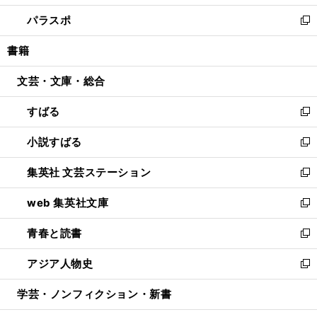
ウ
ン
ウ
し
パラスポ
で
ド
ィ
い
新
開
ウ
ン
ウ
し
書籍
く
で
ド
ィ
い
開
ウ
ン
ウ
文芸・文庫・総合
く
で
ド
ィ
開
ウ
ン
すばる
く
で
ド
新
開
ウ
し
小説すばる
く
で
い
新
開
ウ
し
集英社 文芸ステーション
く
ィ
い
新
ン
ウ
し
web 集英社文庫
ド
ィ
い
新
ウ
ン
ウ
し
青春と読書
で
ド
ィ
い
新
開
ウ
ン
ウ
し
アジア人物史
く
で
ド
ィ
い
新
開
ウ
ン
ウ
し
学芸・ノンフィクション・新書
く
で
ド
ィ
い
開
ウ
ン
ウ