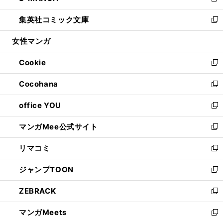
新
開
ウ
ン
ウ
し
集英社コミック文庫
く
で
ド
ィ
い
新
開
ウ
ン
ウ
し
女性マンガ
く
で
ド
ィ
い
開
ウ
ン
ウ
Cookie
く
で
ド
ィ
新
開
ウ
ン
し
Cocohana
く
で
ド
い
新
開
ウ
ウ
し
office YOU
く
で
ィ
い
新
開
ン
ウ
し
マンガMee公式サイト
く
ド
ィ
い
新
ウ
ン
ウ
し
リマコミ
で
ド
ィ
い
新
開
ウ
ン
ウ
し
ジャンプTOON
く
で
ド
ィ
い
新
開
ウ
ン
ウ
し
ZEBRACK
く
で
ド
ィ
い
新
開
ウ
ン
ウ
し
マンガMeets
く
で
ド
ィ
い
新
開