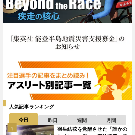
人気記事ランキング
今日
昨日
週間
月間
羽生結弦を覚醒させた「誰かの
1