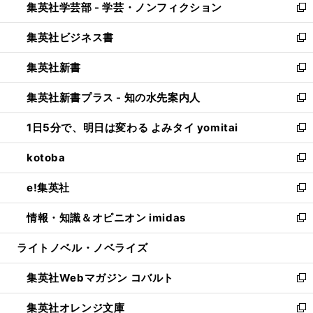
集英社学芸部 - 学芸・ノンフィクション
く
で
ド
ィ
新
開
ウ
ン
し
集英社ビジネス書
く
で
ド
い
新
開
ウ
ウ
し
集英社新書
く
で
ィ
い
新
開
ン
ウ
し
集英社新書プラス - 知の水先案内人
く
ド
ィ
い
新
ウ
ン
ウ
し
1日5分で、明日は変わる よみタイ yomitai
で
ド
ィ
い
新
開
ウ
ン
ウ
し
kotoba
く
で
ド
ィ
い
新
開
ウ
ン
ウ
し
e!集英社
く
で
ド
ィ
い
新
開
ウ
ン
ウ
し
情報・知識＆オピニオン imidas
く
で
ド
ィ
い
新
開
ウ
ン
ウ
し
ライトノベル・ノベライズ
く
で
ド
ィ
い
開
ウ
ン
ウ
集英社Webマガジン コバルト
く
で
ド
ィ
新
開
ウ
ン
し
集英社オレンジ文庫
く
で
ド
い
新