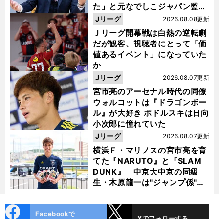
た」と元なでしこジャパン監
督・佐々木則夫
Jリーグ
2026.08.08更新
Ｊリーグ開幕戦は白熱の逆転劇
だが観客、視聴者にとって「価
値あるイベント」になっていた
か
Jリーグ
2026.08.07更新
宮市亮のアーセナル時代の同僚
ウォルコットは『ドラゴンボー
ル』が大好き ポドルスキは日向
小次郎に憧れていた
Jリーグ
2026.08.07更新
横浜Ｆ・マリノスの宮市亮を育
てた『NARUTO』と『SLAM
DUNK』 中京大中京の同級
生・木原龍一は"ジャンプ係"だ
った
cebo
X
Facebookで
Xでフォローする