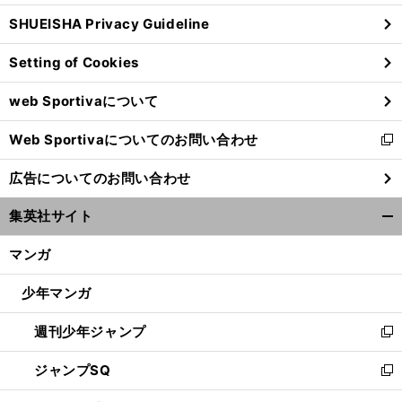
ウ
SHUEISHA Privacy Guideline
ィ
ン
Setting of Cookies
ド
ウ
web Sportivaについて
で
開
Web Sportivaについてのお問い合わせ
く
新
し
広告についてのお問い合わせ
い
ウ
集英社サイト
ィ
開
ン
く/
マンガ
ド
閉
ウ
じ
少年マンガ
で
る
開
週刊少年ジャンプ
く
新
し
ジャンプSQ
い
新
ウ
し