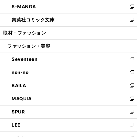
ウ
ン
ウ
し
S-MANGA
く
で
ド
ィ
い
新
開
ウ
ン
ウ
し
集英社コミック文庫
く
で
ド
ィ
い
新
開
ウ
ン
ウ
し
取材・ファッション
く
で
ド
ィ
い
開
ウ
ン
ウ
ファッション・美容
く
で
ド
ィ
開
ウ
ン
Seventeen
く
で
ド
新
開
ウ
し
non-no
く
で
い
新
開
ウ
し
BAILA
く
ィ
い
新
ン
ウ
し
MAQUIA
ド
ィ
い
新
ウ
ン
ウ
し
SPUR
で
ド
ィ
い
新
開
ウ
ン
ウ
し
LEE
く
で
ド
ィ
い
新
開
ウ
ン
ウ
し