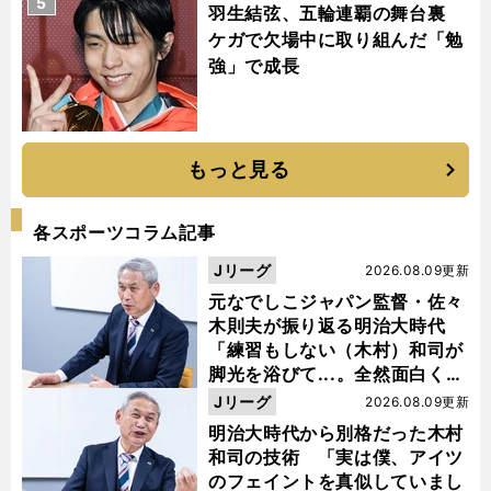
5
羽生結弦、五輪連覇の舞台裏
ケガで欠場中に取り組んだ「勉
強」で成長
もっと見る
各スポーツコラム記事
Jリーグ
2026.08.09更新
元なでしこジャパン監督・佐々
木則夫が振り返る明治大時代
「練習もしない（木村）和司が
脚光を浴びて...。全然面白くな
い４年間でした」
Jリーグ
2026.08.09更新
明治大時代から別格だった木村
和司の技術 「実は僕、アイツ
のフェイントを真似していまし