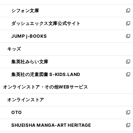
開
ウ
ウ
し
シフォン文庫
く
で
ィ
い
新
開
ン
ウ
し
ダッシュエックス文庫公式サイト
く
ド
ィ
い
新
ウ
ン
ウ
し
JUMP j-BOOKS
で
ド
ィ
い
新
開
ウ
ン
ウ
し
キッズ
く
で
ド
ィ
い
開
ウ
ン
ウ
集英社みらい文庫
く
で
ド
ィ
新
開
ウ
ン
し
集英社の児童図書 S-KIDS.LAND
く
で
ド
い
新
開
ウ
ウ
し
オンラインストア・
その他WEBサービス
く
で
ィ
い
開
ン
ウ
オンラインストア
く
ド
ィ
ウ
ン
OTO
で
ド
新
開
ウ
し
SHUEISHA MANGA-ART HERITAGE
く
で
い
新
開
ウ
し