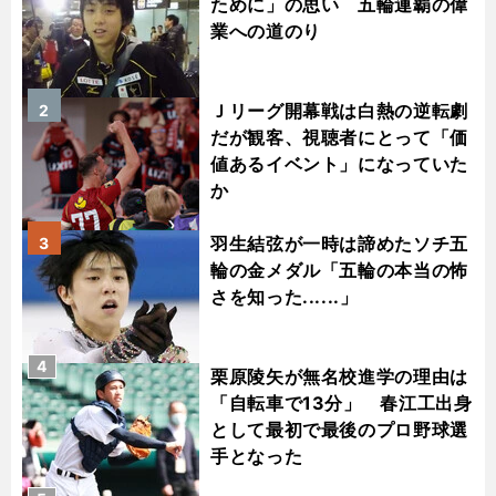
ために」の思い 五輪連覇の偉
業への道のり
Ｊリーグ開幕戦は白熱の逆転劇
2
だが観客、視聴者にとって「価
値あるイベント」になっていた
か
羽生結弦が一時は諦めたソチ五
3
輪の金メダル「五輪の本当の怖
さを知った......」
4
栗原陵矢が無名校進学の理由は
「自転車で13分」 春江工出身
として最初で最後のプロ野球選
手となった