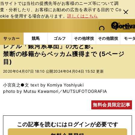
当サイトでは当社の提携先等がお客様のニーズ等について調
査・分析したり、お客様にお勧めの広告を表⽰する⽬的で Co
閉じ
okie を使⽤する場合があります。
詳しくはこちら
る
マイペ
web Sportiva (webスポルティーバ)
検索
メニュ
we
ー
サッカーの記事一覧
海外サッカー
海外サッカー
b
ジ
サッカー
競馬
ゴルフ
その他球技
その他競技
モー
ス
レアル「銀河系軍団」の光と影。
ポ
禁断の移籍からベッカム獲得まで (5ページ
ル
目)
テ
ィ
2020年04月07日 18:10 公開
2024年04月04日 15:52 更新
ー
バ
小宮良之●文 text by Komiya Yoshiyuki
photo by Mutsu Kawamori／MUTSUFOTOGRAFIA
無料会員限定記事
この記事を読むにはログインが必要です