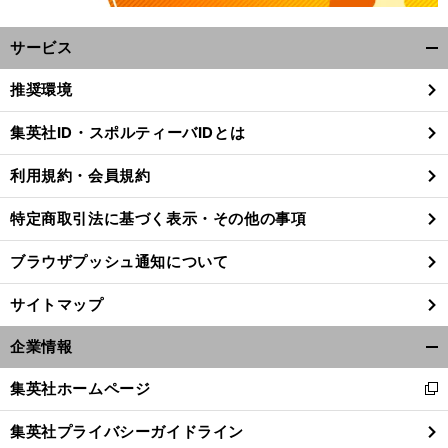
サービス
開
く/
推奨環境
閉
じ
集英社ID・スポルティーバIDとは
る
利用規約・会員規約
特定商取引法に基づく表示・その他の事項
ブラウザプッシュ通知について
サイトマップ
企業情報
開
く/
集英社ホームページ
新
閉
し
じ
集英社プライバシーガイドライン
い
る