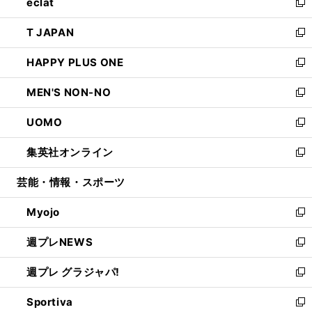
eclat
く
で
ド
ィ
い
新
開
ウ
ン
ウ
し
T JAPAN
く
で
ド
ィ
い
新
開
ウ
ン
ウ
し
HAPPY PLUS ONE
く
で
ド
ィ
い
新
開
ウ
ン
ウ
し
MEN'S NON-NO
く
で
ド
ィ
い
新
開
ウ
ン
ウ
し
UOMO
く
で
ド
ィ
い
新
開
ウ
ン
ウ
し
集英社オンライン
く
で
ド
ィ
い
新
開
ウ
ン
ウ
し
芸能・情報・スポーツ
く
で
ド
ィ
い
開
ウ
ン
ウ
Myojo
く
で
ド
ィ
新
開
ウ
ン
し
週プレNEWS
く
で
ド
い
新
開
ウ
ウ
し
週プレ グラジャパ!
く
で
ィ
い
新
開
ン
ウ
し
Sportiva
く
ド
ィ
い
新