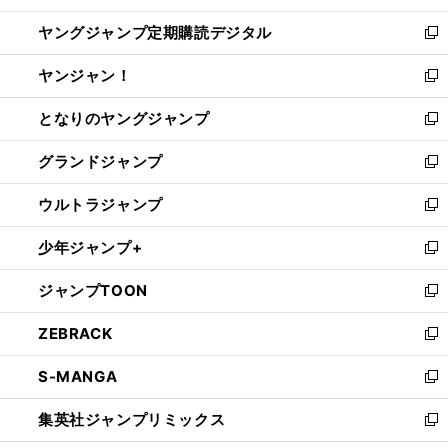
開
ウ
ン
し
ヤングジャンプ定期購読デジタル
く
で
ド
い
新
開
ウ
ウ
し
ヤンジャン！
く
で
ィ
い
新
開
ン
ウ
し
となりのヤングジャンプ
く
ド
ィ
い
新
ウ
ン
ウ
し
グランドジャンプ
で
ド
ィ
い
新
開
ウ
ン
ウ
し
ウルトラジャンプ
く
で
ド
ィ
い
新
開
ウ
ン
ウ
し
少年ジャンプ+
く
で
ド
ィ
い
新
開
ウ
ン
ウ
し
ジャンプTOON
く
で
ド
ィ
い
新
開
ウ
ン
ウ
し
ZEBRACK
く
で
ド
ィ
い
新
開
ウ
ン
ウ
し
S-MANGA
く
で
ド
ィ
い
新
開
ウ
ン
ウ
し
集英社ジャンプリミックス
く
で
ド
ィ
い
新
開
ウ
ン
ウ
し