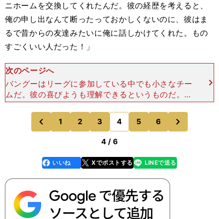
ニホームを交換してくれたんだ。彼の経歴を考えると、
俺の申し出なんて断ったっておかしくないのに、彼はま
るで昔からの友達みたいに俺に話しかけてくれた。もの
すごくいい人だった！」
次のページへ
バングーはリーグに参加している中でも小さなチー
ムだ。彼の喜びようも理解できるというものだ。
しかし、もうひとつ忘れてはいけないのは、そのチ
ームにボタフォゴが引き分けてしまったことだ。本
次
1
2
3
4
5
6
のページへ
のページへ
田の後半のパフォ
前
4 / 6
いいね
Xでポストする
LINEで送る
line
faceboo
x
k