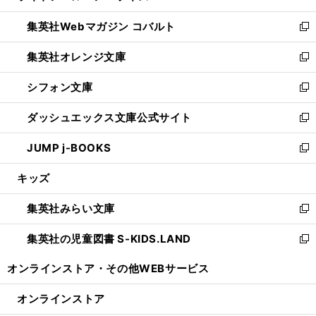
開
ウ
ン
ウ
集英社Webマガジン コバルト
く
で
ド
ィ
新
開
ウ
ン
し
集英社オレンジ文庫
く
で
ド
い
新
開
ウ
ウ
し
シフォン文庫
く
で
ィ
い
新
開
ン
ウ
し
ダッシュエックス文庫公式サイト
く
ド
ィ
い
新
ウ
ン
ウ
し
JUMP j-BOOKS
で
ド
ィ
い
新
開
ウ
ン
ウ
し
キッズ
く
で
ド
ィ
い
開
ウ
ン
ウ
集英社みらい文庫
く
で
ド
ィ
新
開
ウ
ン
し
集英社の児童図書 S-KIDS.LAND
く
で
ド
い
新
開
ウ
ウ
し
オンラインストア・
その他WEBサービス
く
で
ィ
い
開
ン
ウ
オンラインストア
く
ド
ィ
ウ
ン