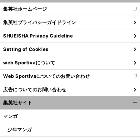
く/
集英社ホームページ
新
閉
し
じ
集英社プライバシーガイドライン
い
る
ウ
SHUEISHA Privacy Guideline
ィ
ン
Setting of Cookies
ド
ウ
web Sportivaについて
で
前
開
へ
Web Sportivaについてのお問い合わせ
く
新
し
広告についてのお問い合わせ
い
ウ
集英社サイト
ィ
開
ン
く/
マンガ
ド
閉
ウ
じ
少年マンガ
で
る
開