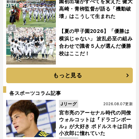
園初出場がすべてを変えた 健大
高崎・青栁監督が語る「機動破
壊」はこうして生まれた
5
【夏の甲子園2026】「優勝は
横浜じゃない」 波乱必至の組み
合わせで識者５人が選んだ優勝
校はここだ！
もっと見る
各スポーツコラム記事
Jリーグ
2026.08.07更新
宮市亮のアーセナル時代の同僚
ウォルコットは『ドラゴンボー
ル』が大好き ポドルスキは日向
小次郎に憧れていた