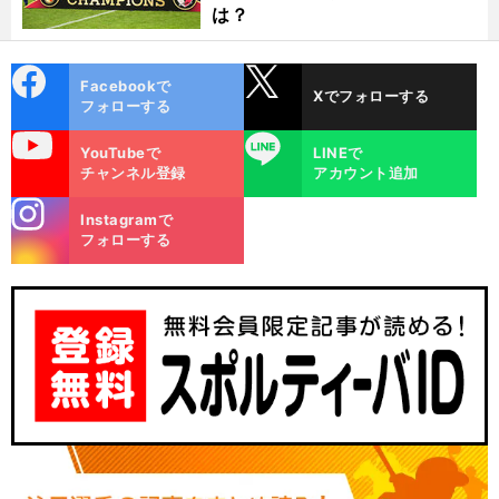
は？
cebo
X
Facebookで
Xでフォローする
ok
フォローする
uTube
LINE
YouTubeで
LINEで
チャンネル登録
アカウント追加
stagra
Instagramで
m
フォローする