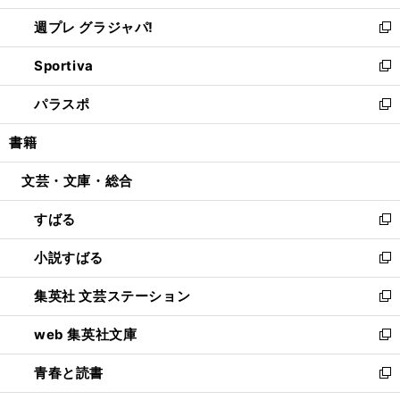
開
ウ
ウ
し
週プレ グラジャパ!
く
で
ィ
い
新
開
ン
ウ
し
Sportiva
く
ド
ィ
い
新
ウ
ン
ウ
し
パラスポ
で
ド
ィ
い
新
開
ウ
ン
ウ
し
書籍
く
で
ド
ィ
い
開
ウ
ン
ウ
文芸・文庫・総合
く
で
ド
ィ
開
ウ
ン
すばる
く
で
ド
新
開
ウ
し
小説すばる
く
で
い
新
開
ウ
し
集英社 文芸ステーション
く
ィ
い
新
ン
ウ
し
web 集英社文庫
ド
ィ
い
新
ウ
ン
ウ
し
青春と読書
で
ド
ィ
い
新
開
ウ
ン
ウ
し