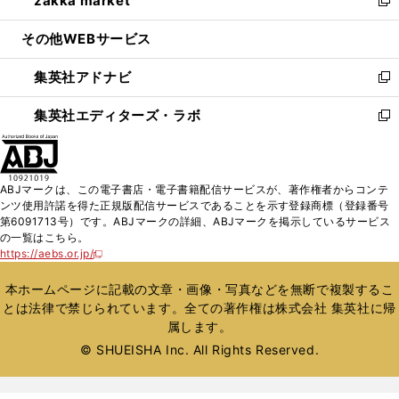
zakka market
で
ド
ィ
い
新
開
ウ
ン
ウ
し
その他WEBサービス
く
で
ド
ィ
い
開
ウ
ン
ウ
集英社アドナビ
く
で
ド
ィ
新
開
ウ
ン
し
集英社エディターズ・ラボ
く
で
ド
い
新
開
ウ
ウ
し
く
で
ィ
い
開
ン
ウ
ABJマークは、この電子書店・電子書籍配信サービスが、著作権者からコンテ
く
ド
ィ
ンツ使用許諾を得た正規版配信サービスであることを示す登録商標（登録番号
ウ
ン
第6091713号）です。ABJマークの詳細、ABJマークを掲示しているサービス
で
ド
の一覧はこちら。
開
ウ
https://aebs.or.jp/
新
く
で
し
い
開
本ホームページに記載の文章・画像・写真などを無断で複製するこ
ウ
く
とは法律で禁じられています。全ての著作権は株式会社 集英社に帰
ィ
属します。
ン
ド
© SHUEISHA Inc. All Rights Reserved.
ウ
で
開
く