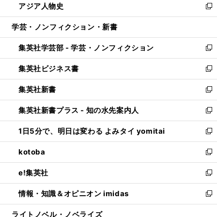
アジア人物史
く
で
ド
ィ
い
新
開
ウ
ン
ウ
し
学芸・ノンフィクション・新書
く
で
ド
ィ
い
開
ウ
ン
ウ
集英社学芸部 - 学芸・ノンフィクション
く
で
ド
ィ
新
開
ウ
ン
し
集英社ビジネス書
く
で
ド
い
新
開
ウ
ウ
し
集英社新書
く
で
ィ
い
新
開
ン
ウ
し
集英社新書プラス - 知の水先案内人
く
ド
ィ
い
新
ウ
ン
ウ
し
1日5分で、明日は変わる よみタイ yomitai
で
ド
ィ
い
新
開
ウ
ン
ウ
し
kotoba
く
で
ド
ィ
い
新
開
ウ
ン
ウ
し
e!集英社
く
で
ド
ィ
い
新
開
ウ
ン
ウ
し
情報・知識＆オピニオン imidas
く
で
ド
ィ
い
新
開
ウ
ン
ウ
し
ライトノベル・ノベライズ
く
で
ド
ィ
い