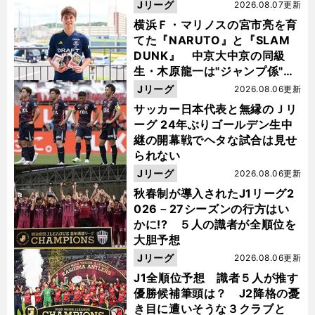
Jリーグ
2026.08.07更新
横浜Ｆ・マリノスの宮市亮を育
てた『NARUTO』と『SLAM
DUNK』 中京大中京の同級
生・木原龍一は"ジャンプ係"だ
った
Jリーグ
2026.08.06更新
サッカー日本代表と無縁のＪリ
ーグ 24年ぶりゴールデン生中
継の開幕戦でヘタな試合は見せ
られない
Jリーグ
2026.08.06更新
秋春制が導入されたJ1リーグ2
026－27シーズンの行方はい
かに!? ５人の識者が全順位を
大胆予想
Jリーグ
2026.08.06更新
J1全順位予想 識者５人が推す
優勝候補筆頭は？ J2降格の憂
き目に遭いそうな３クラブと