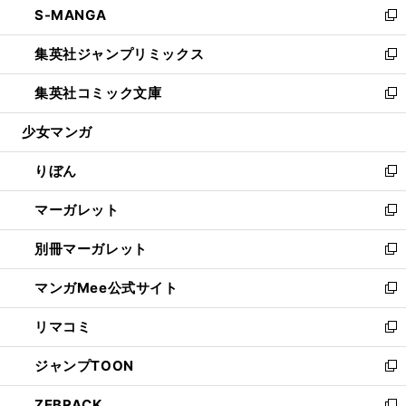
S-MANGA
く
で
ド
ィ
い
新
開
ウ
ン
ウ
し
集英社ジャンプリミックス
く
で
ド
ィ
い
新
開
ウ
ン
ウ
し
集英社コミック文庫
く
で
ド
ィ
い
新
開
ウ
ン
ウ
し
少女マンガ
く
で
ド
ィ
い
開
ウ
ン
ウ
りぼん
く
で
ド
ィ
新
開
ウ
ン
し
マーガレット
く
で
ド
い
新
開
ウ
ウ
し
別冊マーガレット
く
で
ィ
い
新
開
ン
ウ
し
マンガMee公式サイト
く
ド
ィ
い
新
ウ
ン
ウ
し
リマコミ
で
ド
ィ
い
新
開
ウ
ン
ウ
し
ジャンプTOON
く
で
ド
ィ
い
新
開
ウ
ン
ウ
し
ZEBRACK
く
で
ド