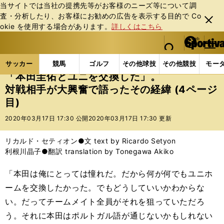
当サイトでは当社の提携先等がお客様のニーズ等について調
査・分析したり、お客様にお勧めの広告を表⽰する⽬的で Co
閉じ
okie を使⽤する場合があります。
詳しくはこちら
る
マイペ
web Sportiva (webスポルティーバ)
検索
メニュ
we
ー
サッカーの記事一覧
海外サッカー
海外サッカー
b
ジ
サッカー
競馬
ゴルフ
その他球技
その他競技
モー
ス
「本田圭佑とユニを交換した」。
ポ
対戦相手が大興奮で語ったその経緯 (4ページ
ル
目)
テ
ィ
2020年03月17日 17:30 公開
2020年03月17日 17:30 更新
ー
バ
リカルド・セティオン●文 text by Ricardo Setyon
利根川晶子●翻訳 translation by Tonegawa Akiko
「本田は俺にとっては憧れだ。だから何が何でもユニホ
ームを交換したかった。でもどうしていいかわからな
い。だってチームメイト全員がそれを狙っていただろ
う。それに本田はポルトガル語が通じないかもしれない