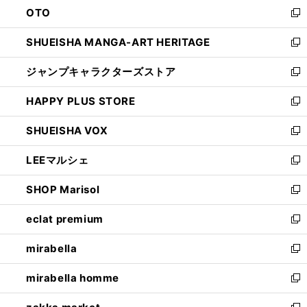
OTO
で
ド
新
開
ウ
し
SHUEISHA MANGA-ART HERITAGE
く
で
い
新
開
ウ
し
ジャンプキャラクターズストア
く
ィ
い
新
ン
ウ
し
HAPPY PLUS STORE
ド
ィ
い
新
ウ
ン
ウ
し
SHUEISHA VOX
で
ド
ィ
い
新
開
ウ
ン
ウ
し
LEEマルシェ
く
で
ド
ィ
い
新
開
ウ
ン
ウ
し
SHOP Marisol
く
で
ド
ィ
い
新
開
ウ
ン
ウ
し
eclat premium
く
で
ド
ィ
い
新
開
ウ
ン
ウ
し
mirabella
く
で
ド
ィ
い
新
開
ウ
ン
ウ
し
mirabella homme
く
で
ド
ィ
い
新
開
ウ
ン
ウ
し
く