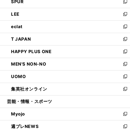
SPUR
で
ド
ィ
い
新
開
ウ
ン
ウ
し
LEE
く
で
ド
ィ
い
新
開
ウ
ン
ウ
し
eclat
く
で
ド
ィ
い
新
開
ウ
ン
ウ
し
T JAPAN
く
で
ド
ィ
い
新
開
ウ
ン
ウ
し
HAPPY PLUS ONE
く
で
ド
ィ
い
新
開
ウ
ン
ウ
し
MEN'S NON-NO
く
で
ド
ィ
い
新
開
ウ
ン
ウ
し
UOMO
く
で
ド
ィ
い
新
開
ウ
ン
ウ
し
集英社オンライン
く
で
ド
ィ
い
新
開
ウ
ン
ウ
し
芸能・情報・スポーツ
く
で
ド
ィ
い
開
ウ
ン
ウ
Myojo
く
で
ド
ィ
新
開
ウ
ン
し
週プレNEWS
く
で
ド
い
新