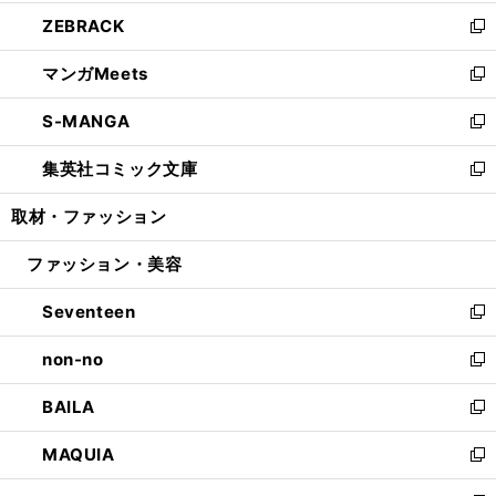
開
ウ
ン
ウ
し
ZEBRACK
く
で
ド
ィ
い
新
開
ウ
ン
ウ
し
マンガMeets
く
で
ド
ィ
い
新
開
ウ
ン
ウ
し
S-MANGA
く
で
ド
ィ
い
新
開
ウ
ン
ウ
し
集英社コミック文庫
く
で
ド
ィ
い
新
開
ウ
ン
ウ
し
取材・ファッション
く
で
ド
ィ
い
開
ウ
ン
ウ
ファッション・美容
く
で
ド
ィ
開
ウ
ン
Seventeen
く
で
ド
新
開
ウ
し
non-no
く
で
い
新
開
ウ
し
BAILA
く
ィ
い
新
ン
ウ
し
MAQUIA
ド
ィ
い
新
ウ
ン
ウ
し