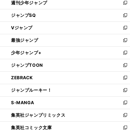
週刊少年ジャンプ
く
新
し
ジャンプSQ
い
新
ウ
し
Vジャンプ
ィ
い
新
ン
ウ
し
最強ジャンプ
ド
ィ
い
新
ウ
ン
ウ
し
少年ジャンプ+
で
ド
ィ
い
新
開
ウ
ン
ウ
し
ジャンプTOON
く
で
ド
ィ
い
新
開
ウ
ン
ウ
し
ZEBRACK
く
で
ド
ィ
い
新
開
ウ
ン
ウ
し
ジャンプルーキー！
く
で
ド
ィ
い
新
開
ウ
ン
ウ
し
S-MANGA
く
で
ド
ィ
い
新
開
ウ
ン
ウ
し
集英社ジャンプリミックス
く
で
ド
ィ
い
新
開
ウ
ン
ウ
し
集英社コミック文庫
く
で
ド
ィ
い
新