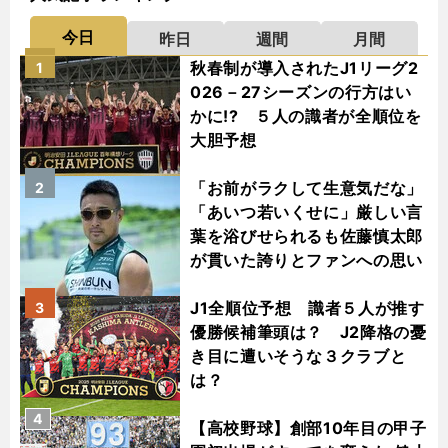
今日
昨日
週間
月間
秋春制が導入されたJ1リーグ2
1
026－27シーズンの行方はい
かに!? ５人の識者が全順位を
大胆予想
「お前がラクして生意気だな」
2
「あいつ若いくせに」厳しい言
葉を浴びせられるも佐藤慎太郎
が貫いた誇りとファンへの思い
J1全順位予想 識者５人が推す
3
優勝候補筆頭は？ J2降格の憂
き目に遭いそうな３クラブと
は？
4
【高校野球】創部10年目の甲子