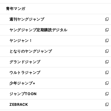
開
ウ
ン
ウ
し
青年マンガ
く
で
ド
ィ
い
開
ウ
ン
ウ
週刊ヤングジャンプ
く
で
ド
ィ
新
開
ウ
ン
し
ヤングジャンプ定期購読デジタル
く
で
ド
い
新
開
ウ
ウ
し
ヤンジャン！
く
で
ィ
い
新
開
ン
ウ
し
となりのヤングジャンプ
く
ド
ィ
い
新
ウ
ン
ウ
し
グランドジャンプ
で
ド
ィ
い
新
開
ウ
ン
ウ
し
ウルトラジャンプ
く
で
ド
ィ
い
新
開
ウ
ン
ウ
し
少年ジャンプ+
く
で
ド
ィ
い
新
開
ウ
ン
ウ
し
ジャンプTOON
く
で
ド
ィ
い
新
開
ウ
ン
ウ
し
ZEBRACK
く
で
ド
ィ
い
新
開
ウ
ン
ウ
し