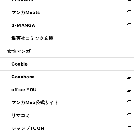
ィ
い
新
開
ウ
ン
ウ
し
マンガMeets
く
で
ド
ィ
い
新
開
ウ
ン
ウ
し
S-MANGA
く
で
ド
ィ
い
新
開
ウ
ン
ウ
し
集英社コミック文庫
く
で
ド
ィ
い
新
開
ウ
ン
ウ
し
女性マンガ
く
で
ド
ィ
い
開
ウ
ン
ウ
Cookie
く
で
ド
ィ
新
開
ウ
ン
し
Cocohana
く
で
ド
い
新
開
ウ
ウ
し
office YOU
く
で
ィ
い
新
開
ン
ウ
し
マンガMee公式サイト
く
ド
ィ
い
新
ウ
ン
ウ
し
リマコミ
で
ド
ィ
い
新
開
ウ
ン
ウ
し
ジャンプTOON
く
で
ド
ィ
い
新