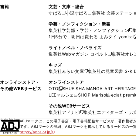
で
ウ
で
で
し
し
ン
ィ
ン
ン
ン
書籍
文芸・文庫・総合
開
で
開
開
い
い
ド
ン
ド
ド
ド
すばる
小説すばる
集英社 文芸ステーシ
く
開
く
く
新
新
ウ
ウ
ウ
ド
ウ
ウ
ウ
く
し
し
ィ
ィ
学芸・ノンフィクション・新書
で
ウ
で
で
で
い
い
ン
ン
集英社学芸部 - 学芸・ノンフィクション
開
で
開
開
開
新
ウ
ウ
ド
ド
1日5分で、明日は変わる よみタイ yomitai
く
開
く
く
く
し
新
ィ
ィ
ウ
ウ
く
い
ン
ン
ライトノベル・ノベライズ
で
で
ウ
ド
ド
集英社Webマガジン コバルト
集英社オレ
開
開
新
ィ
ウ
ウ
く
く
し
ン
キッズ
で
で
い
ド
集英社みらい文庫
集英社の児童図書 S-KID
開
開
新
ウ
ウ
く
く
し
ィ
オンラインストア・
オンラインストア
で
い
ン
その他WEBサービス
OTO
SHUEISHA MANGA-ART HERITAGE
開
新
ウ
ド
LEEマルシェ
SHOP Marisol
eclat prem
く
し
新
新
ィ
ウ
い
し
し
ン
その他WEBサービス
で
ウ
い
い
ド
集英社アドナビ
集英社エディターズ・ラ
開
新
ィ
ウ
ウ
ウ
く
し
ABJマークは、この電子書店・電子書籍配信サービスが、著作権者か
ン
ィ
ィ
で
い
です。ABJマークの詳細、ABJマークを掲示しているサービスの一
ド
ン
ン
開
https://aebs.or.jp/
ウ
新
ウ
ド
ド