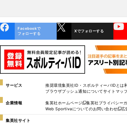
ebo
X
YouTube
Facebookで
Xでフォローする
ok
フォローする
サービス
推奨環境
集英社ID・スポルティーバIDとは
ブラウザプッシュ通知について
サイトマッ
企業情報
集英社ホームページ
集英社プライバシー
新
Web Sportivaについてのお問い合わせ
広
し
新
い
し
集英社サイト
ウ
い