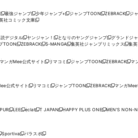
プ
最強ジャンプ
少年ジャンプ+
ジャンプTOON
ZEBRACK
ジ
新
新
新
新
新
英社コミック文庫
し
新
し
し
し
し
い
い
し
い
い
い
ウ
ウ
い
ウ
ウ
ウ
購読デジタル
ヤンジャン！
となりのヤングジャンプ
グランドジ
新
新
新
ィ
ィ
ウ
ィ
ィ
ィ
プTOON
ZEBRACK
S-MANGA
集英社ジャンプリミックス
集英
新
し
新
し
新
し
新
ン
ン
ィ
ン
ン
ン
し
い
し
い
し
い
し
ド
ド
ン
ド
ド
ド
い
ウ
い
ウ
い
ウ
い
ウ
ウ
ド
ウ
ウ
ウ
マンガMee公式サイト
リマコミ
ジャンプTOON
ZEBRACK
マン
新
新
新
新
ウ
ィ
ウ
ィ
ウ
ィ
ウ
で
で
ウ
で
で
で
し
し
し
し
し
ィ
ン
ィ
ン
ィ
ン
ィ
開
開
で
開
開
開
い
い
い
い
い
ン
ド
ン
ド
ン
ド
ン
く
く
開
く
く
く
ウ
ウ
ウ
ウ
ウ
ド
ウ
ド
ウ
ド
ウ
ド
ee公式サイト
リマコミ
ジャンプTOON
ZEBRACK
マンガMeet
く
新
新
新
新
ィ
ィ
ィ
ィ
ィ
ウ
で
ウ
で
ウ
で
ウ
し
し
し
し
ン
ン
ン
ン
ン
で
開
で
開
で
開
で
い
い
い
い
ド
ド
ド
ド
ド
開
く
開
く
開
く
開
ウ
ウ
ウ
ウ
ウ
ウ
ウ
ウ
ウ
PUR
LEE
eclat
T JAPAN
HAPPY PLUS ONE
MEN'S NON-
く
く
く
く
新
新
新
新
新
ィ
ィ
ィ
ィ
で
で
で
で
で
し
し
し
し
し
ン
ン
ン
ン
開
開
開
開
開
い
い
い
い
い
ド
ド
ド
ド
く
く
く
く
く
ウ
ウ
ウ
ウ
ウ
ウ
ウ
ウ
ウ
Sportiva
パラスポ
新
新
ィ
ィ
ィ
ィ
ィ