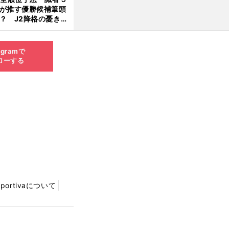
が推す優勝候補筆頭
？ J2降格の憂き目
遭いそうな３クラブ
は？
agramで
ローする
Sportivaについて