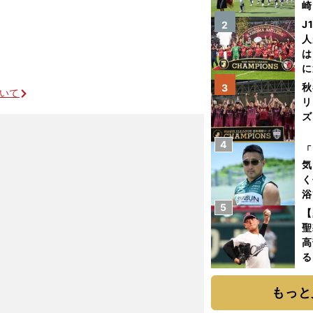
崎
「
J
2
て
人
は
に
と
秋
3
ついて
リ
ズ
4
を
「
気
く
浴
5
太
【
ァ
聖
高
る
ト
く
もっと