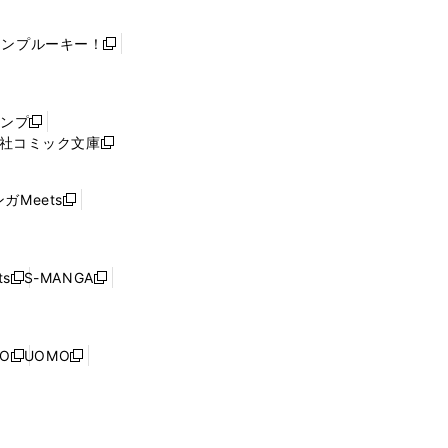
ャンプルーキー！
新
し
い
ウ
ャンプ
新
ィ
社コミック文庫
し
新
ン
い
し
ド
ウ
い
ウ
ガMeets
新
ィ
ウ
で
し
ン
ィ
開
い
ド
ン
く
ウ
ウ
ド
s
S-MANGA
新
新
ィ
で
ウ
し
し
ン
開
で
い
い
ド
く
開
ウ
ウ
ウ
NO
UOMO
く
新
新
ィ
ィ
で
し
し
ン
ン
開
い
い
ド
ド
く
ウ
ウ
ウ
ウ
ィ
ィ