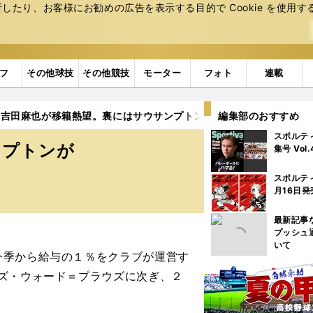
たり、お客様にお勧めの広告を表⽰する⽬的で Cookie を使⽤す
フ
その他球技
その他競技
モーター
フォト
連載
吉田麻也が移籍熱望。裏にはサウサンプトンが抱えている複雑な事
編集部のおすすめ
スポルテ
ンプトンが
集号 Vol
)
スポルテ
月16日発
最新記事
プッシュ
いて
季から給与の１％をクラブが運営す
ズ・ウォード＝プラウズに次ぎ、２