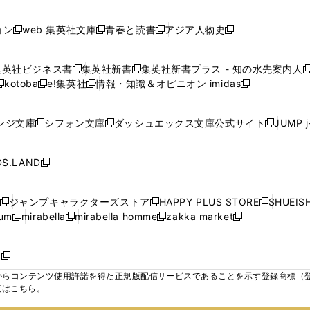
で
で
で
で
し
し
し
ン
ン
ン
ン
ン
開
開
開
開
い
い
い
ド
ド
ド
ド
ド
ョン
web 集英社文庫
青春と読書
アジア人物史
く
く
く
く
新
新
新
新
ウ
ウ
ウ
ウ
ウ
ウ
ウ
ウ
し
し
し
し
ィ
ィ
ィ
で
で
で
で
で
い
い
い
い
ン
ン
ン
集英社ビジネス書
集英社新書
集英社新書プラス - 知の水先案内人
開
開
開
開
開
新
新
新
ウ
ウ
ウ
ウ
ド
ド
ド
kotoba
e!集英社
情報・知識＆オピニオン imidas
く
く
く
く
く
新
し
新
し
新
ィ
ィ
ィ
ィ
ウ
ウ
ウ
し
し
い
し
い
し
ン
ン
ン
ン
で
で
で
い
い
ウ
い
ウ
い
ド
ド
ド
ド
ンジ文庫
シフォン文庫
ダッシュエックス文庫公式サイト
JUMP 
開
開
開
新
新
新
ウ
ウ
ィ
ウ
ィ
ウ
ウ
ウ
ウ
ウ
く
く
く
し
し
し
ィ
ィ
ン
ィ
ン
ィ
で
で
で
で
い
い
い
ン
ン
ド
ン
ド
ン
S.LAND
開
開
開
開
新
ウ
ウ
ウ
ド
ド
ウ
ド
ウ
ド
く
く
く
く
し
ィ
ィ
ィ
ウ
ウ
で
ウ
で
ウ
い
ン
ン
ン
ジャンプキャラクターズストア
HAPPY PLUS STORE
SHUEIS
で
で
開
で
開
で
新
新
新
ウ
ド
ド
ド
ium
mirabella
mirabella homme
zakka market
開
開
く
開
く
開
し
新
新
新
し
新
し
ィ
ウ
ウ
ウ
く
く
く
く
い
し
し
い
し
し
い
ン
で
で
で
ウ
い
い
ウ
い
い
ウ
ド
ボ
開
開
開
新
ィ
ウ
ウ
ィ
ウ
ウ
ィ
ウ
く
く
く
し
らコンテンツ使用許諾を得た正規版配信サービスであることを示す登録商標（登録番
ン
ィ
ィ
ン
ィ
ィ
ン
で
い
覧はこちら。
ド
ン
ン
ド
ン
ン
ド
開
ウ
ウ
ド
ド
ウ
ド
ド
ウ