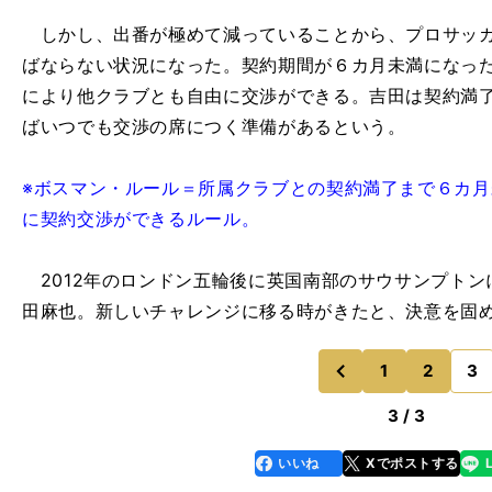
しかし、出番が極めて減っていることから、プロサッカ
ばならない状況になった。契約期間が６カ月未満になっ
により他クラブとも自由に交渉ができる。吉田は契約満
ばいつでも交渉の席につく準備があるという。
※ボスマン・ルール＝所属クラブとの契約満了まで６カ
に契約交渉ができるルール。
2012年のロンドン五輪後に英国南部のサウサンプトン
田麻也。新しいチャレンジに移る時がきたと、決意を固
1
2
3
のページへ
前
3 / 3
いいね
Xでポストする
line
faceboo
x
k