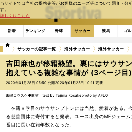
当サイトでは当社の提携先等がお客様のニーズ等について調査・分析し
web Sportiva (webスポルティーバ)
す。
詳しくはこちら
新着
ランキング
野球
サッカー
競馬
ゴル
we
サッカーの記事一覧
海外サッカー
海外サッカー
b
ス
吉田麻也が移籍熱望。裏にはサウサ
ポ
ル
抱えている複雑な事情が (3ページ目
テ
2020年01月28日 05:50 公開
2020年01月28日 10:11 更新
ィ
ー
バ
田嶋コウスケ●取材 text by Tajima Kosuke
photo by AFLO
在籍８季目のサウサンプトンには当然、愛着がある。今
る慈善団体に寄付すると発表。ユース出身のMFジェーム
番目に長い在籍年数となった。