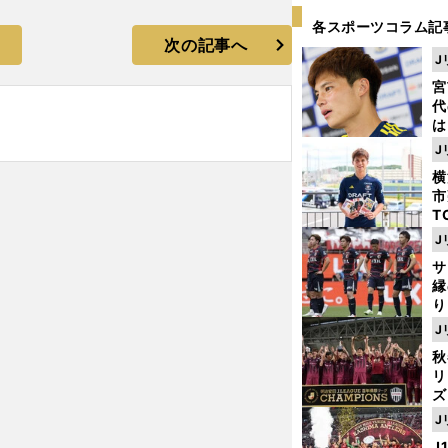
各スポーツコラム記
次の記事へ
J
宮
代
は
が
J
日
横
た
市
T
K
J
級
サ
ャ
縁
り
開
J
見
秋
リ
ズ
J
を
J