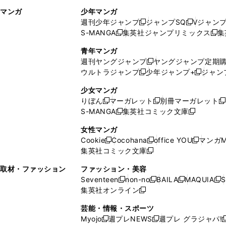
ィ
ウ
マンガ
少年マンガ
ン
ィ
週刊少年ジャンプ
ジャンプSQ
Vジャン
ド
ン
新
新
S-MANGA
集英社ジャンプリミックス
集
ウ
ド
新
し
し
新
で
ウ
し
い
い
し
青年マンガ
開
で
い
ウ
ウ
い
週刊ヤングジャンプ
ヤングジャンプ定期
新
く
開
ウ
ィ
ィ
ウ
ウルトラジャンプ
少年ジャンプ+
ジャン
新
し
新
く
ィ
ン
ン
ィ
し
い
し
ン
ド
ド
ン
少女マンガ
い
ウ
い
ド
ウ
ウ
ド
りぼん
マーガレット
別冊マーガレット
新
新
新
ウ
ィ
ウ
ウ
で
で
ウ
S-MANGA
集英社コミック文庫
し
新
し
新
ィ
ン
ィ
で
開
開
で
い
し
い
し
ン
ド
ン
女性マンガ
開
く
く
開
ウ
い
ウ
い
ド
ウ
ド
Cookie
Cocohana
office YOU
マンガM
く
く
新
新
新
ィ
ウ
ィ
ウ
ウ
で
ウ
集英社コミック文庫
し
新
し
し
ン
ィ
ン
ィ
で
開
で
い
し
い
い
ド
ン
ド
ン
取材・ファッション
ファッション・美容
開
く
開
ウ
い
ウ
ウ
ウ
ド
ウ
ド
Seventeen
non-no
BAILA
MAQUIA
S
く
く
新
新
新
新
ィ
ウ
ィ
ィ
で
ウ
で
ウ
集英社オンライン
し
新
し
し
し
ン
ィ
ン
ン
開
で
開
で
い
し
い
い
い
ド
ン
ド
ド
芸能・情報・スポーツ
く
開
く
開
ウ
い
ウ
ウ
ウ
ウ
ド
ウ
ウ
Myojo
週プレNEWS
週プレ グラジャパ!
く
く
新
新
新
ィ
ウ
ィ
ィ
ィ