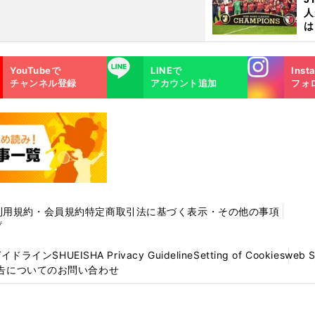
人
は
に
と
Instagra
LINE
YouTubeで
LINEで
Inst
m
チャンネル登録
アカウント追加
フォ
利用規約・会員規約
特定商取引法に基づく表示・その他の事項
プ
ガイドライン
SHUEISHA Privacy Guideline
Setting of Cookies
web 
告についてのお問い合わせ