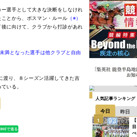
ー選手として大きな決断をしなけれ
たことから、ボスマン・ルール
（※）
了後に向けて、クラブから打診があれ
月未満となった選手は他クラブと自由
に渡り、８シーズン活躍してきた吉
めている。
人気記事ランキング
今日
昨日
【
1
目
LINEで送る
べ