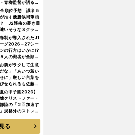
・青栁監督が語る
機動破壊」はこうし
1全順位予想 識者５
生まれた
が推す優勝候補筆頭
？ J2降格の憂き目
遭いそうな３クラブ
は？
春制が導入されたJ1
ーグ2026－27シー
ンの行方はいかに!?
５人の識者が全順位
大胆予想
お前がラクして生意
だな」「あいつ若い
せに」厳しい言葉を
びせられるも佐藤慎
郎が貫いた誇りとフ
夏の甲子園2026】
ンへの思い
隷クリストファー・
部陸の「２回加速す
」規格外のストレー
 それでもプロではな
大学進学を選ぶ理由
見る