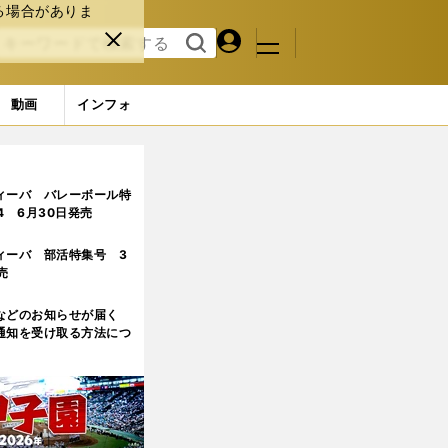
る場合がありま
マイペ
閉じ
検索
メニュ
ー
る
す
ジ
る
動画
インフォ
情が
3ページ目
ィーバ バレーボール特
.4 6月30日発売
ィーバ 部活特集号 3
売
などのお知らせが届く
通知を受け取る方法につ