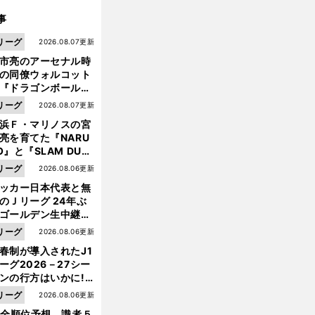
事
リーグ
2026.08.07更新
市亮のアーセナル時
の同僚ウォルコット
『ドラゴンボール』
大好き ポドルスキは
リーグ
2026.08.07更新
向小次郎に憧れてい
浜Ｆ・マリノスの宮
亮を育てた『NARU
O』と『SLAM DUN
』 中京大中京の同
リーグ
2026.08.06更新
生・木原龍一は"ジ
ッカー日本代表と無
メ
。
？
ンプ係"だった
ッシの私生活を守る豪邸
スーパースターが欲しがる物件の条件は
のＪリーグ 24年ぶ
ゴールデン生中継の
幕戦でヘタな試合は
リーグ
2026.08.06更新
せられない
春制が導入されたJ1
ーグ2026－27シー
ンの行方はいかに!?
５人の識者が全順位
リーグ
2026.08.06更新
大胆予想
1全順位予想 識者５