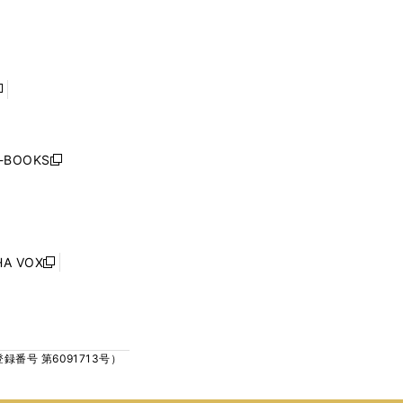
で
で
ン
ン
開
開
ド
ド
く
く
ウ
ウ
で
で
開
開
く
く
し
い
ウ
j-BOOKS
新
ィ
し
ン
い
ド
ウ
ウ
ィ
で
ン
HA VOX
開
新
ド
く
し
ウ
い
で
ウ
開
ィ
く
号 第6091713号）
ン
ド
ウ