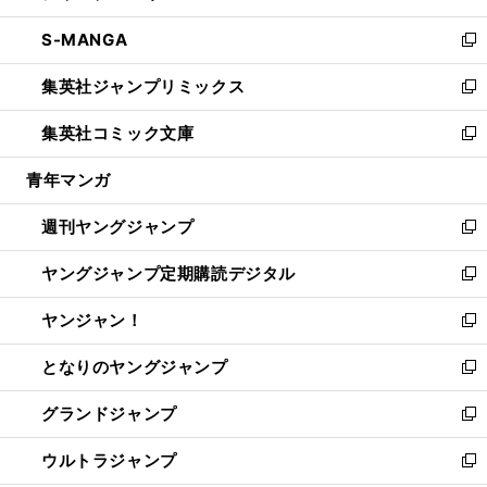
開
ウ
ン
ウ
し
S-MANGA
く
で
ド
ィ
い
新
開
ウ
ン
ウ
し
集英社ジャンプリミックス
く
で
ド
ィ
い
新
開
ウ
ン
ウ
し
集英社コミック文庫
く
で
ド
ィ
い
新
開
ウ
ン
ウ
し
青年マンガ
く
で
ド
ィ
い
開
ウ
ン
ウ
週刊ヤングジャンプ
く
で
ド
ィ
新
開
ウ
ン
し
ヤングジャンプ定期購読デジタル
く
で
ド
い
新
開
ウ
ウ
し
ヤンジャン！
く
で
ィ
い
新
開
ン
ウ
し
となりのヤングジャンプ
く
ド
ィ
い
新
ウ
ン
ウ
し
グランドジャンプ
で
ド
ィ
い
新
開
ウ
ン
ウ
し
ウルトラジャンプ
く
で
ド
ィ
い
新
開
ウ
ン
ウ