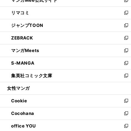
マンガMee公式サイト
ド
ィ
い
新
ウ
ン
ウ
し
リマコミ
で
ド
ィ
い
新
開
ウ
ン
ウ
し
ジャンプTOON
く
で
ド
ィ
い
新
開
ウ
ン
ウ
し
ZEBRACK
く
で
ド
ィ
い
新
開
ウ
ン
ウ
し
マンガMeets
く
で
ド
ィ
い
新
開
ウ
ン
ウ
し
S-MANGA
く
で
ド
ィ
い
新
開
ウ
ン
ウ
し
集英社コミック文庫
く
で
ド
ィ
い
新
開
ウ
ン
ウ
し
女性マンガ
く
で
ド
ィ
い
開
ウ
ン
ウ
Cookie
く
で
ド
ィ
新
開
ウ
ン
し
Cocohana
く
で
ド
い
新
開
ウ
ウ
し
office YOU
く
で
ィ
い
新