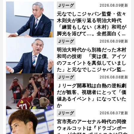
Jリーグ
2026.08.09更新
元なでしこジャパン監督・佐々
木則夫が振り返る明治大時代
「練習もしない（木村）和司が
脚光を浴びて...。全然面白くな
い４年間でした」
Jリーグ
2026.08.09更新
明治大時代から別格だった木村
和司の技術 「実は僕、アイツ
のフェイントを真似していまし
た」と元なでしこジャパン監
督・佐々木則夫
Jリーグ
2026.08.08更新
Ｊリーグ開幕戦は白熱の逆転劇
だが観客、視聴者にとって「価
値あるイベント」になっていた
か
Jリーグ
2026.08.07更新
宮市亮のアーセナル時代の同僚
ウォルコットは『ドラゴンボー