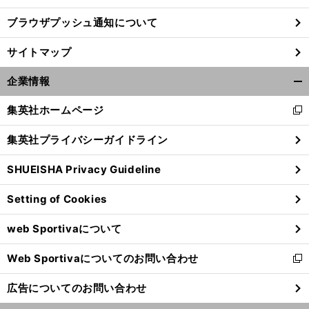
ブラウザプッシュ通知について
サイトマップ
企業情報
開
く/
集英社ホームページ
新
閉
し
じ
集英社プライバシーガイドライン
い
る
ウ
SHUEISHA Privacy Guideline
ィ
ン
Setting of Cookies
ド
ウ
web Sportivaについて
で
開
Web Sportivaについてのお問い合わせ
く
新
し
広告についてのお問い合わせ
い
ウ