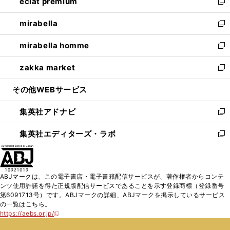
eclat premium
く
で
ド
ィ
い
新
開
ウ
ン
ウ
し
mirabella
く
で
ド
ィ
い
新
開
ウ
ン
ウ
し
mirabella homme
く
で
ド
ィ
い
新
開
ウ
ン
ウ
し
zakka market
く
で
ド
ィ
い
新
開
ウ
ン
ウ
し
その他WEBサービス
く
で
ド
ィ
い
開
ウ
ン
ウ
集英社アドナビ
く
で
ド
ィ
新
開
ウ
ン
し
集英社エディターズ・ラボ
く
で
ド
い
新
開
ウ
ウ
し
く
で
ィ
い
開
ン
ウ
ABJマークは、この電子書店・電子書籍配信サービスが、著作権者からコンテ
く
ド
ィ
ンツ使用許諾を得た正規版配信サービスであることを示す登録商標（登録番号
ウ
ン
第6091713号）です。ABJマークの詳細、ABJマークを掲示しているサービス
で
ド
の一覧はこちら。
開
ウ
https://aebs.or.jp/
新
く
で
し