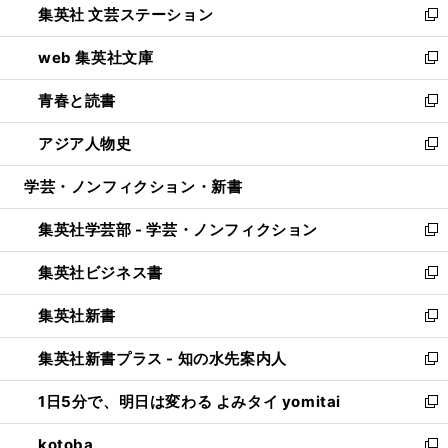
集英社 文芸ステーション
く
ィ
い
新
ン
ウ
し
web 集英社文庫
ド
ィ
い
新
ウ
ン
ウ
し
青春と読書
で
ド
ィ
い
新
開
ウ
ン
ウ
し
アジア人物史
く
で
ド
ィ
い
新
開
ウ
ン
ウ
し
学芸・ノンフィクション・新書
く
で
ド
ィ
い
開
ウ
ン
ウ
集英社学芸部 - 学芸・ノンフィクション
く
で
ド
ィ
新
開
ウ
ン
し
集英社ビジネス書
く
で
ド
い
新
開
ウ
ウ
し
集英社新書
く
で
ィ
い
新
開
ン
ウ
し
集英社新書プラス - 知の水先案内人
く
ド
ィ
い
新
ウ
ン
ウ
し
1日5分で、明日は変わる よみタイ yomitai
で
ド
ィ
い
新
開
ウ
ン
ウ
し
kotoba
く
で
ド
ィ
い