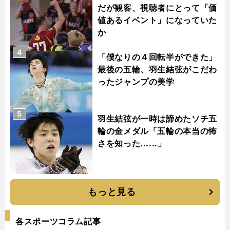
だが観客、視聴者にとって「価
値あるイベント」になっていた
か
4
「僕なりの４回転半ができた」
最後の五輪、羽生結弦がこだわ
ったジャンプの美学
5
羽生結弦が一時は諦めたソチ五
輪の金メダル「五輪の本当の怖
さを知った......」
もっと見る
各スポーツコラム記事