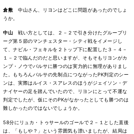
倉敷
中山さん、リヨンはどこに問題があったのでしょ
うか。
中山
戦い方としては、２－２で引き分けたグループリ
ーグ第５節のマンチェスター・シティ戦をイメージし
て、ナビル・フェキルを２トップ下に配置した３－４－
１－２で臨んだのだと思いますが、そもそもリヨンがカ
ンプ・ノウでバルサに勝つのは実力的に無理がありまし
た。もちろんバルサの先制点につながったPK判定のシー
ンは、実際はルイス・スアレスのほうがジェイソン・デ
ナイヤーの足を踏んでいたので、リヨンにとって不運な
判定でしたが、仮にそのPKがなかったとしても勝つのは
難しかったのではないでしょうか。
58分にリュカ・トゥサールのゴールで２－１とした直後
は、「もしや？」という雰囲気も漂いましたが、結局は