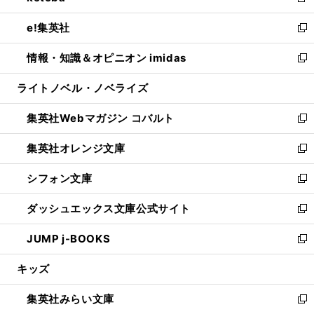
新
開
ウ
ン
ウ
し
e!集英社
く
で
ド
ィ
い
新
開
ウ
ン
ウ
し
情報・知識＆オピニオン imidas
く
で
ド
ィ
い
新
開
ウ
ン
ウ
し
ライトノベル・ノベライズ
く
で
ド
ィ
い
開
ウ
ン
ウ
集英社Webマガジン コバルト
く
で
ド
ィ
新
開
ウ
ン
し
集英社オレンジ文庫
く
で
ド
い
新
開
ウ
ウ
し
シフォン文庫
く
で
ィ
い
新
開
ン
ウ
し
ダッシュエックス文庫公式サイト
く
ド
ィ
い
新
ウ
ン
ウ
し
JUMP j-BOOKS
で
ド
ィ
い
新
開
ウ
ン
ウ
し
キッズ
く
で
ド
ィ
い
開
ウ
ン
ウ
集英社みらい文庫
く
で
ド
ィ
新
開