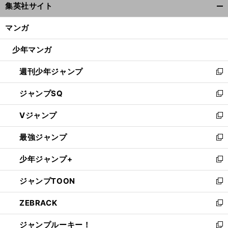
集英社サイト
ィ
開
ン
く/
マンガ
ド
閉
ウ
じ
少年マンガ
で
る
開
週刊少年ジャンプ
く
新
し
ジャンプSQ
い
新
ウ
し
Vジャンプ
ィ
い
新
ン
ウ
し
最強ジャンプ
ド
ィ
い
新
ウ
ン
ウ
し
少年ジャンプ+
で
ド
ィ
い
新
開
ウ
ン
ウ
し
ジャンプTOON
く
で
ド
ィ
い
新
開
ウ
ン
ウ
し
ZEBRACK
く
で
ド
ィ
い
新
開
ウ
ン
ウ
し
ジャンプルーキー！
く
で
ド
ィ
い
新