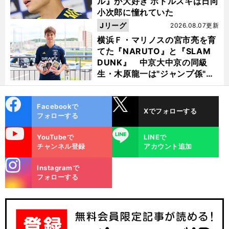
ル』が大好き ポドルスキは日向
小次郎に憧れていた
Jリーグ
2026.08.07更新
横浜Ｆ・マリノスの宮市亮を育
てた『NARUTO』と『SLAM
DUNK』 中京大中京の同級
生・木原龍一は"ジャンプ係"だ
った
cebo
X
Facebookで
Xでフォローする
ok
フォローする
uTube
LINE
YouTubeで
LINEで
チャンネル登録
アカウント追加
stagra
Instagramで
m
フォローする