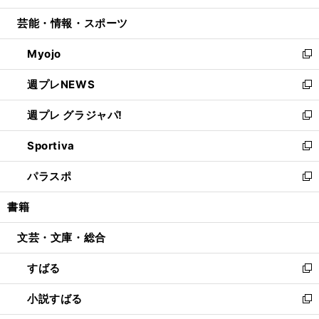
開
ウ
ン
ウ
し
芸能・情報・スポーツ
く
で
ド
ィ
い
開
ウ
ン
ウ
Myojo
く
で
ド
ィ
新
開
ウ
ン
し
週プレNEWS
く
で
ド
い
新
開
ウ
ウ
し
週プレ グラジャパ!
く
で
ィ
い
新
開
ン
ウ
し
Sportiva
く
ド
ィ
い
新
ウ
ン
ウ
し
パラスポ
で
ド
ィ
い
新
開
ウ
ン
ウ
し
書籍
く
で
ド
ィ
い
開
ウ
ン
ウ
文芸・文庫・総合
く
で
ド
ィ
開
ウ
ン
すばる
く
で
ド
新
開
ウ
し
小説すばる
く
で
い
新
開
ウ
し