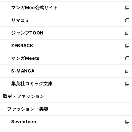
開
ン
ウ
し
マンガMee公式サイト
く
ド
ィ
い
新
ウ
ン
ウ
し
リマコミ
で
ド
ィ
い
新
開
ウ
ン
ウ
し
ジャンプTOON
く
で
ド
ィ
い
新
開
ウ
ン
ウ
し
ZEBRACK
く
で
ド
ィ
い
新
開
ウ
ン
ウ
し
マンガMeets
く
で
ド
ィ
い
新
開
ウ
ン
ウ
し
S-MANGA
く
で
ド
ィ
い
新
開
ウ
ン
ウ
し
集英社コミック文庫
く
で
ド
ィ
い
新
開
ウ
ン
ウ
し
取材・ファッション
く
で
ド
ィ
い
開
ウ
ン
ウ
ファッション・美容
く
で
ド
ィ
開
ウ
ン
Seventeen
く
で
ド
新
開
ウ
し