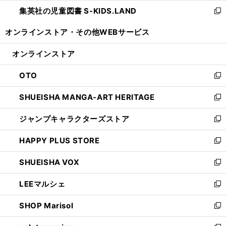
ウ
ン
し
集英社の児童図書 S-KIDS.LAND
く
で
ド
い
新
開
ウ
ウ
し
オンラインストア・
その他WEBサービス
く
で
ィ
い
開
ン
ウ
オンラインストア
く
ド
ィ
ウ
ン
OTO
で
ド
新
開
ウ
し
SHUEISHA MANGA-ART HERITAGE
く
で
い
新
開
ウ
し
ジャンプキャラクターズストア
く
ィ
い
新
ン
ウ
し
HAPPY PLUS STORE
ド
ィ
い
新
ウ
ン
ウ
し
SHUEISHA VOX
で
ド
ィ
い
新
開
ウ
ン
ウ
し
LEEマルシェ
く
で
ド
ィ
い
新
開
ウ
ン
ウ
し
SHOP Marisol
く
で
ド
ィ
い
新
開
ウ
ン
ウ
し