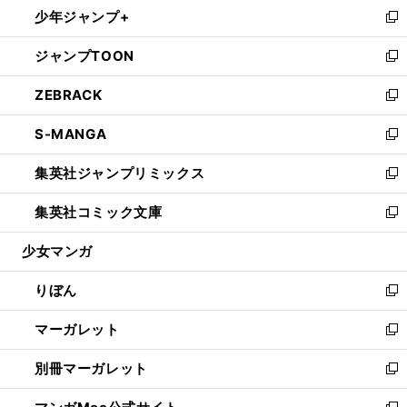
し
少年ジャンプ+
く
で
ド
ィ
い
新
開
ウ
ン
ウ
し
ジャンプTOON
く
で
ド
ィ
い
新
開
ウ
ン
ウ
し
ZEBRACK
く
で
ド
ィ
い
新
開
ウ
ン
ウ
し
S-MANGA
く
で
ド
ィ
い
新
開
ウ
ン
ウ
し
集英社ジャンプリミックス
く
で
ド
ィ
い
新
開
ウ
ン
ウ
し
集英社コミック文庫
く
で
ド
ィ
い
新
開
ウ
ン
ウ
し
少女マンガ
く
で
ド
ィ
い
開
ウ
ン
ウ
りぼん
く
で
ド
ィ
新
開
ウ
ン
し
マーガレット
く
で
ド
い
新
開
ウ
ウ
し
別冊マーガレット
く
で
ィ
い
新
開
ン
ウ
し
く