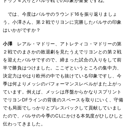
トップ４入りとバルサ戦での印象が重要ですね。
では、今度はバルサのラウンド16を振り返りましょ
う。小澤さん、第２戦でリヨンに完勝したバルサの印象
はいかがですか？
小澤
レアル・マドリー、アトレティコ・マドリーの第
２戦でのまさかの敗退劇を見たうえでリヨンとの第２戦
を迎えたバルサですので、締まった試合の入りをして前
半で勝負はつけました。ここぞというところの集中力、
決定力はやはり欧州の中でも抜けている印象ですし、今
季は何よりメッシのパフォーマンスレベルがまた上がっ
ています。例えば、メッシは序盤からかなりスプリント
でリヨンDFラインの背後のスペースを取りにいく、守備
でも局面でしっかりとプレスバックして貢献していまし
たので、バルサの今季のCLにかける本気度がひしひしと
伝わってきました。