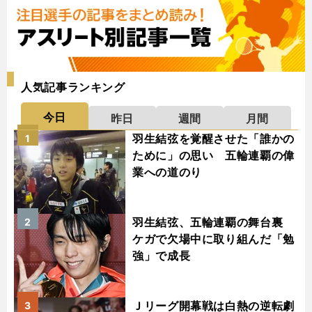
人気記事ランキング
今日
昨日
週間
月間
羽生結弦を覚醒させた「誰かの
1
ために」の思い 五輪連覇の偉
業への道のり
羽生結弦、五輪連覇の舞台裏
2
ケガで欠場中に取り組んだ「勉
強」で成長
Ｊリーグ開幕戦は白熱の逆転劇
3