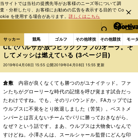
当サイトでは当社の提携先等がお客様のニーズ等について調
査・分析したり、お客様にお勧めの広告を表⽰する⽬的で Co
閉じ
okie を使⽤する場合があります。
詳しくはこちら
る
マイペ
web Sportiva (webスポルティーバ)
検索
メニュ
we
ー
サッカーの記事一覧
海外サッカー
海外サッカー
b
ジ
サッカー
競馬
ゴルフ
その他球技
その他競技
モー
ス
CLでバルサが放つビッグクラブのオーラ。そ
ポ
してメッシは燃えている (3ページ目)
ル
テ
2019年04月08日 15:55 公開
2019年04月08日 15:55 更新
ィ
ー
バ
倉敷
内容が良くなくても勝つのがユナイテッド。ファ
ンたちがグローリーな時代の記憶を呼び覚ます試合だっ
たわけですね。でも、そのリバウンドか、FAカップでは
ウルブスに不覚をとり敗退しました（苦笑）。ベストメ
ンバーとは言えないチームでパリに勝っておきながら、
なぜ？という話です。まあ、ウルブスは大物食いなんで
すけどね。小澤さんは、スールシャール監督にどんな印