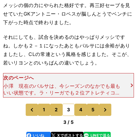
メッシの個の力にやられた格好です。再三好セーブを見
せていたGKアントニー・ロペスが脳しんとうでベンチに
下がった時点で終わりました。
それにしても、試合を決めるのはやっぱりメッシです
ね。しかも２－１になったあともバルサには余裕があり
ましたし、CLの常連という風格を感じました。そこが、
若いリヨンとのいちばんの違いでしょう。
次のページへ
小澤 現在のバルサは、今シーズンのなかでも最も
いい状態です。ラ・リーガでも２位アトレティコと
の勝ち点差が大きく広がっていて、国内リーグのタ
イトルはほぼ手中に収めたと言っていいでしょう。
次
1
2
3
4
5
のページへ
のページへ
CL準々決勝第１
前
3 / 5
いいね
Xでポストする
LINEで送る
line
faceboo
x