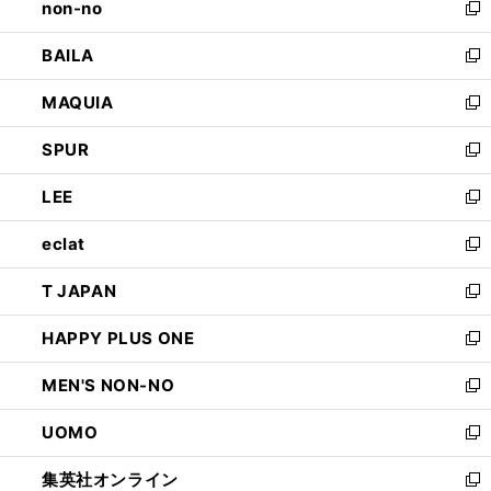
non-no
く
で
い
新
開
ウ
し
BAILA
く
ィ
い
新
ン
ウ
し
MAQUIA
ド
ィ
い
新
ウ
ン
ウ
し
SPUR
で
ド
ィ
い
新
開
ウ
ン
ウ
し
LEE
く
で
ド
ィ
い
新
開
ウ
ン
ウ
し
eclat
く
で
ド
ィ
い
新
開
ウ
ン
ウ
し
T JAPAN
く
で
ド
ィ
い
新
開
ウ
ン
ウ
し
HAPPY PLUS ONE
く
で
ド
ィ
い
新
開
ウ
ン
ウ
し
MEN'S NON-NO
く
で
ド
ィ
い
新
開
ウ
ン
ウ
し
UOMO
く
で
ド
ィ
い
新
開
ウ
ン
ウ
し
集英社オンライン
く
で
ド
ィ
い
新