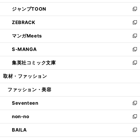
開
ウ
ン
ウ
し
ジャンプTOON
く
で
ド
ィ
い
新
開
ウ
ン
ウ
し
ZEBRACK
く
で
ド
ィ
い
新
開
ウ
ン
ウ
し
マンガMeets
く
で
ド
ィ
い
新
開
ウ
ン
ウ
し
S-MANGA
く
で
ド
ィ
い
新
開
ウ
ン
ウ
し
集英社コミック文庫
く
で
ド
ィ
い
新
開
ウ
ン
ウ
し
取材・ファッション
く
で
ド
ィ
い
開
ウ
ン
ウ
ファッション・美容
く
で
ド
ィ
開
ウ
ン
Seventeen
く
で
ド
新
開
ウ
し
non-no
く
で
い
新
開
ウ
し
BAILA
く
ィ
い
新
ン
ウ
し