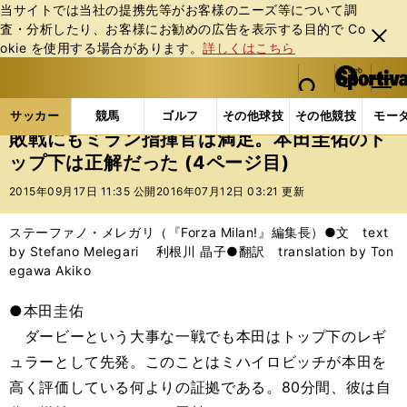
当サイトでは当社の提携先等がお客様のニーズ等について調
査・分析したり、お客様にお勧めの広告を表⽰する⽬的で Co
閉じ
okie を使⽤する場合があります。
詳しくはこちら
る
マイペ
web Sportiva (webスポルティーバ)
検索
メニュ
we
ー
サッカーの記事一覧
海外サッカー
海外サッカー
b
ジ
サッカー
競馬
ゴルフ
その他球技
その他競技
モー
ス
敗戦にもミラン指揮官は満足。本田圭佑のト
ポ
ップ下は正解だった (4ページ目)
ル
テ
2015年09月17日 11:35 公開
2016年07月12日 03:21 更新
ィ
ー
ステーファノ・メレガリ（『Forza Milan!』編集長）●文 text
バ
by Stefano Melegari 利根川 晶子●翻訳 translation by Ton
egawa Akiko
●本田圭佑
ダービーという大事な一戦でも本田はトップ下のレギ
ュラーとして先発。このことはミハイロビッチが本田を
高く評価している何よりの証拠である。80分間、彼は自