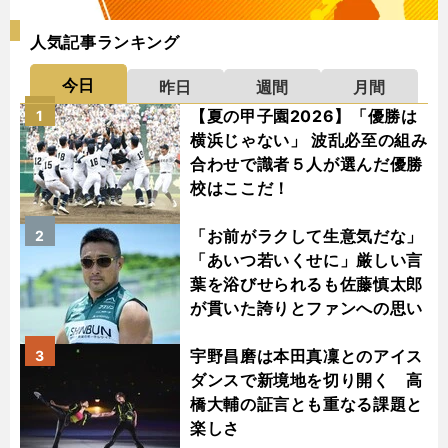
人気記事ランキング
今日
昨日
週間
月間
【夏の甲子園2026】「優勝は
1
横浜じゃない」 波乱必至の組み
合わせで識者５人が選んだ優勝
校はここだ！
「お前がラクして生意気だな」
2
「あいつ若いくせに」厳しい言
葉を浴びせられるも佐藤慎太郎
が貫いた誇りとファンへの思い
宇野昌磨は本田真凜とのアイス
3
ダンスで新境地を切り開く 高
橋大輔の証言とも重なる課題と
楽しさ