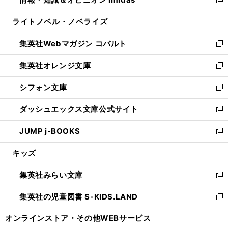
ド
ィ
い
新
開
ウ
ン
ウ
し
ライトノベル・ノベライズ
く
で
ド
ィ
い
開
ウ
ン
ウ
集英社Webマガジン コバルト
く
で
ド
ィ
新
開
ウ
ン
し
集英社オレンジ文庫
く
で
ド
い
新
開
ウ
ウ
し
シフォン文庫
く
で
ィ
い
新
開
ン
ウ
し
ダッシュエックス文庫公式サイト
く
ド
ィ
い
新
ウ
ン
ウ
し
JUMP j-BOOKS
で
ド
ィ
い
新
開
ウ
ン
ウ
し
キッズ
く
で
ド
ィ
い
開
ウ
ン
ウ
集英社みらい文庫
く
で
ド
ィ
新
開
ウ
ン
し
集英社の児童図書 S-KIDS.LAND
く
で
ド
い
新
開
ウ
ウ
し
オンラインストア・
その他WEBサービス
く
で
ィ
い