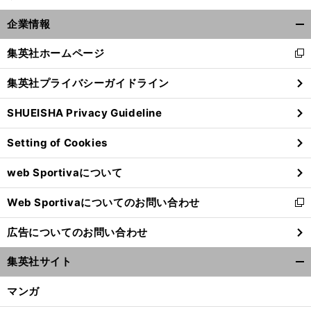
企業情報
開
く/
集英社ホームページ
新
閉
し
じ
集英社プライバシーガイドライン
い
る
ウ
SHUEISHA Privacy Guideline
ィ
ン
Setting of Cookies
ド
ウ
web Sportivaについて
で
開
Web Sportivaについてのお問い合わせ
く
新
し
広告についてのお問い合わせ
い
ウ
集英社サイト
ィ
開
ン
く/
マンガ
ド
閉
ウ