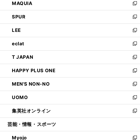
MAQUIA
ド
ィ
い
新
ウ
ン
ウ
し
SPUR
で
ド
ィ
い
新
開
ウ
ン
ウ
し
LEE
く
で
ド
ィ
い
新
開
ウ
ン
ウ
し
eclat
く
で
ド
ィ
い
新
開
ウ
ン
ウ
し
T JAPAN
く
で
ド
ィ
い
新
開
ウ
ン
ウ
し
HAPPY PLUS ONE
く
で
ド
ィ
い
新
開
ウ
ン
ウ
し
MEN'S NON-NO
く
で
ド
ィ
い
新
開
ウ
ン
ウ
し
UOMO
く
で
ド
ィ
い
新
開
ウ
ン
ウ
し
集英社オンライン
く
で
ド
ィ
い
新
開
ウ
ン
ウ
し
芸能・情報・スポーツ
く
で
ド
ィ
い
開
ウ
ン
ウ
Myojo
く
で
ド
ィ
新