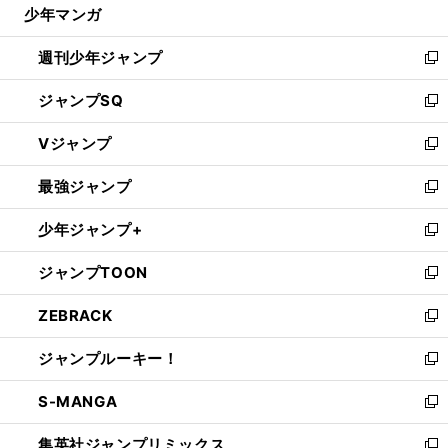
じ
少年マンガ
E
L
。
で
る
で辛勝ドルトムント
不在の前半でわかった香川真司の重要性
開
週刊少年ジャンプ
く
新
し
ジャンプSQ
い
新
ウ
し
Vジャンプ
ィ
い
新
ン
ウ
し
最強ジャンプ
ド
ィ
い
新
ウ
ン
ウ
し
少年ジャンプ+
で
ド
ィ
い
新
開
ウ
ン
ウ
し
ジャンプTOON
く
で
ド
ィ
い
新
開
ウ
ン
ウ
し
ZEBRACK
く
で
ド
ィ
い
新
開
ウ
ン
ウ
し
ジャンプルーキー！
く
で
ド
ィ
い
新
開
ウ
ン
ウ
し
S-MANGA
く
で
ド
ィ
い
新
開
ウ
ン
ウ
し
集英社ジャンプリミックス
く
で
ド
ィ
い