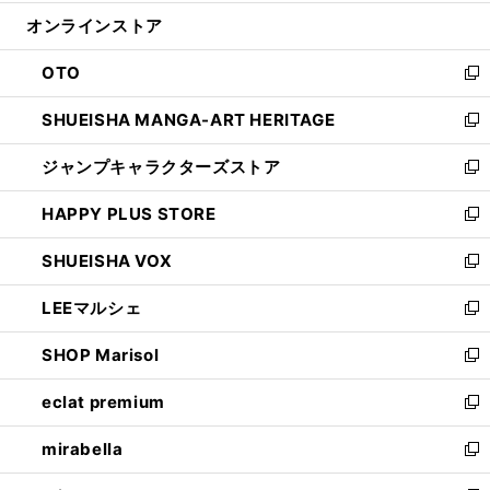
開
ン
ウ
オンラインストア
く
ド
ィ
ウ
ン
OTO
で
ド
新
開
ウ
し
SHUEISHA MANGA-ART HERITAGE
く
で
い
新
開
ウ
し
ジャンプキャラクターズストア
く
ィ
い
新
ン
ウ
し
HAPPY PLUS STORE
ド
ィ
い
新
ウ
ン
ウ
し
SHUEISHA VOX
で
ド
ィ
い
新
開
ウ
ン
ウ
し
LEEマルシェ
く
で
ド
ィ
い
新
開
ウ
ン
ウ
し
SHOP Marisol
く
で
ド
ィ
い
新
開
ウ
ン
ウ
し
eclat premium
く
で
ド
ィ
い
新
開
ウ
ン
ウ
し
mirabella
く
で
ド
ィ
い
新
開
ウ
ン
ウ
し