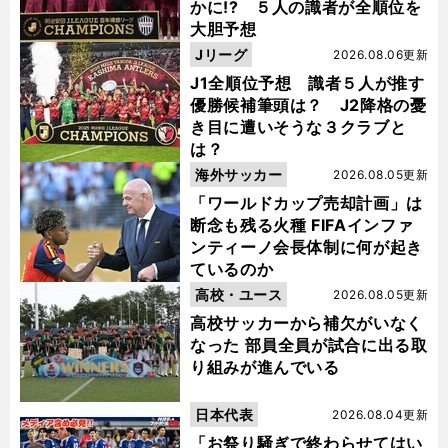
かに!? ５人の識者が全順位を
大胆予想
Jリーグ
2026.08.06更新
J1全順位予想 識者５人が推す
優勝候補筆頭は？ J2降格の憂
き目に遭いそうな３クラブと
は？
海外サッカー
2026.08.05更新
「ワールドカップ売却計画」は
断念も残る火種 FIFAインファ
ンティーノ会長体制に何が起き
ているのか
高校・ユース
2026.08.05更新
高校サッカーから補欠がいなく
なった 部員全員が試合に出る取
り組みが進んでいる
日本代表
2026.08.04更新
「お祭り騒ぎで終わらせてはい