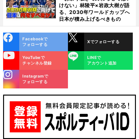
けない」林陵平×岩政大樹が語
る、2030年ワールドカップへ
日本が積み上げるべきもの
cebo
X
Facebookで
Xでフォローする
ok
フォローする
uTube
LINE
YouTubeで
LINEで
チャンネル登録
アカウント追加
stagra
Instagramで
m
フォローする