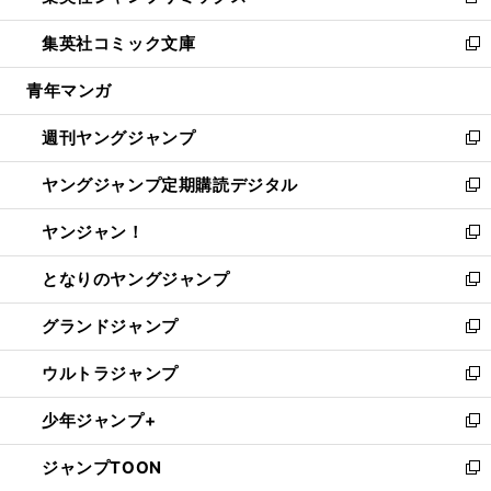
新
開
ウ
ン
ウ
し
集英社コミック文庫
く
で
ド
ィ
い
新
開
ウ
ン
ウ
し
青年マンガ
く
で
ド
ィ
い
開
ウ
ン
ウ
週刊ヤングジャンプ
く
で
ド
ィ
新
開
ウ
ン
し
ヤングジャンプ定期購読デジタル
く
で
ド
い
新
開
ウ
ウ
し
ヤンジャン！
く
で
ィ
い
新
開
ン
ウ
し
となりのヤングジャンプ
く
ド
ィ
い
新
ウ
ン
ウ
し
グランドジャンプ
で
ド
ィ
い
新
開
ウ
ン
ウ
し
ウルトラジャンプ
く
で
ド
ィ
い
新
開
ウ
ン
ウ
し
少年ジャンプ+
く
で
ド
ィ
い
新
開
ウ
ン
ウ
し
ジャンプTOON
く
で
ド
ィ
い
新
開