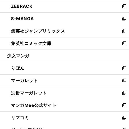
ウ
ン
ウ
し
ZEBRACK
く
で
ド
ィ
い
新
開
ウ
ン
ウ
し
S-MANGA
く
で
ド
ィ
い
新
開
ウ
ン
ウ
し
集英社ジャンプリミックス
く
で
ド
ィ
い
新
開
ウ
ン
ウ
し
集英社コミック文庫
く
で
ド
ィ
い
新
開
ウ
ン
ウ
し
少女マンガ
く
で
ド
ィ
い
開
ウ
ン
ウ
りぼん
く
で
ド
ィ
新
開
ウ
ン
し
マーガレット
く
で
ド
い
新
開
ウ
ウ
し
別冊マーガレット
く
で
ィ
い
新
開
ン
ウ
し
マンガMee公式サイト
く
ド
ィ
い
新
ウ
ン
ウ
し
リマコミ
で
ド
ィ
い
新
開
ウ
ン
ウ
し