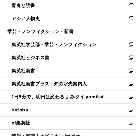
青春と読書
で
ド
ィ
い
新
開
ウ
ン
ウ
し
アジア人物史
く
で
ド
ィ
い
新
開
ウ
ン
ウ
し
学芸・ノンフィクション・新書
く
で
ド
ィ
い
開
ウ
ン
ウ
集英社学芸部 - 学芸・ノンフィクション
く
で
ド
ィ
新
開
ウ
ン
し
集英社ビジネス書
く
で
ド
い
新
開
ウ
ウ
し
集英社新書
く
で
ィ
い
新
開
ン
ウ
し
集英社新書プラス - 知の水先案内人
く
ド
ィ
い
新
ウ
ン
ウ
し
1日5分で、明日は変わる よみタイ yomitai
で
ド
ィ
い
新
開
ウ
ン
ウ
し
kotoba
く
で
ド
ィ
い
新
開
ウ
ン
ウ
し
e!集英社
く
で
ド
ィ
い
新
開
ウ
ン
ウ
し
情報・知識＆オピニオン imidas
く
で