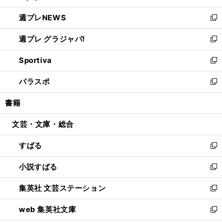
開
ウ
ン
し
週プレNEWS
く
で
ド
い
新
開
ウ
ウ
し
週プレ グラジャパ!
く
で
ィ
い
新
開
ン
ウ
し
Sportiva
く
ド
ィ
い
新
ウ
ン
ウ
し
パラスポ
で
ド
ィ
い
新
開
ウ
ン
ウ
し
書籍
く
で
ド
ィ
い
開
ウ
ン
ウ
文芸・文庫・総合
く
で
ド
ィ
開
ウ
ン
すばる
く
で
ド
新
開
ウ
し
小説すばる
く
で
い
新
開
ウ
し
集英社 文芸ステーション
く
ィ
い
新
ン
ウ
し
web 集英社文庫
ド
ィ
い
新
ウ
ン
ウ
し