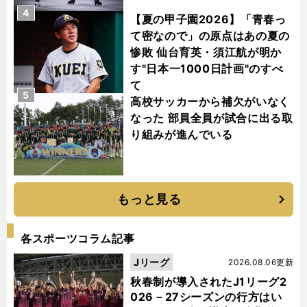
4
【夏の甲子園2026】「青春っ
て密なので」の原点はあの夏の
惨敗 仙台育英・須江航が明か
す"日本一1000日計画"のすべ
て
5
高校サッカーから補欠がいなく
なった 部員全員が試合に出る取
り組みが進んでいる
もっと見る
各スポーツコラム記事
Jリーグ
2026.08.06更新
秋春制が導入されたJ1リーグ2
026－27シーズンの行方はい