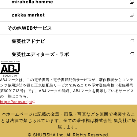
mirabella homme
く
で
ド
ィ
い
新
開
ウ
ン
ウ
し
zakka market
く
で
ド
ィ
い
新
開
ウ
ン
ウ
し
その他WEBサービス
く
で
ド
ィ
い
開
ウ
ン
ウ
集英社アドナビ
く
で
ド
ィ
新
開
ウ
ン
し
集英社エディターズ・ラボ
く
で
ド
い
新
開
ウ
ウ
し
く
で
ィ
い
開
ン
ウ
ABJマークは、この電子書店・電子書籍配信サービスが、著作権者からコンテ
く
ド
ィ
ンツ使用許諾を得た正規版配信サービスであることを示す登録商標（登録番号
ウ
ン
第6091713号）です。ABJマークの詳細、ABJマークを掲示しているサービス
で
ド
の一覧はこちら。
開
ウ
https://aebs.or.jp/
新
く
で
し
い
開
本ホームページに記載の文章・画像・写真などを無断で複製するこ
ウ
く
とは法律で禁じられています。全ての著作権は株式会社 集英社に帰
ィ
属します。
ン
ド
© SHUEISHA Inc. All Rights Reserved.
ウ