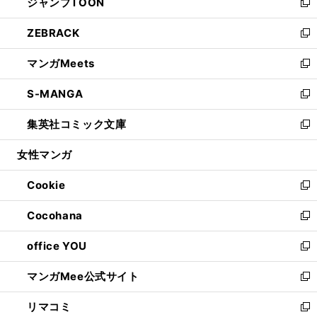
ジャンプTOON
く
で
ド
ィ
い
新
開
ウ
ン
ウ
し
ZEBRACK
く
で
ド
ィ
い
新
開
ウ
ン
ウ
し
マンガMeets
く
で
ド
ィ
い
新
開
ウ
ン
ウ
し
S-MANGA
く
で
ド
ィ
い
新
開
ウ
ン
ウ
し
集英社コミック文庫
く
で
ド
ィ
い
新
開
ウ
ン
ウ
し
女性マンガ
く
で
ド
ィ
い
開
ウ
ン
ウ
Cookie
く
で
ド
ィ
新
開
ウ
ン
し
Cocohana
く
で
ド
い
新
開
ウ
ウ
し
office YOU
く
で
ィ
い
新
開
ン
ウ
し
マンガMee公式サイト
く
ド
ィ
い
新
ウ
ン
ウ
し
リマコミ
で
ド
ィ
い
新