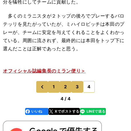
分を犠牲にしてチームに貢献した。
多くのミラニスタが２トップの後ろでプレーするバロ
テッリを見たがっていたが、ミハイロビッチは本田のプ
レーが、チームに安定を与えてくれることをよくわかっ
ている。周囲に流されず、最終的には本田をトップ下に
選んだことは正解であったと思う。
オフィシャル誌編集長のミラン便り＞
1
2
3
4
のページへ
前
4 / 4
いいね
Xでポストする
LINEで送る
line
faceboo
x
k