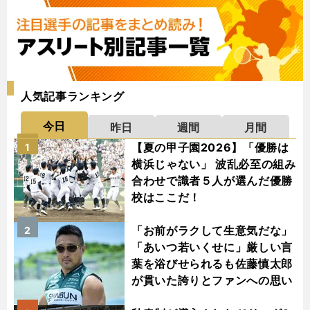
人気記事ランキング
今日
昨日
週間
月間
【夏の甲子園2026】「優勝は
1
横浜じゃない」 波乱必至の組み
合わせで識者５人が選んだ優勝
校はここだ！
「お前がラクして生意気だな」
2
「あいつ若いくせに」厳しい言
葉を浴びせられるも佐藤慎太郎
が貫いた誇りとファンへの思い