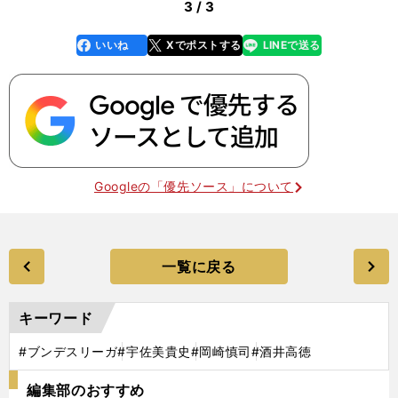
3 / 3
いいね
Xでポストする
LINEで送る
line
faceboo
x
k
Googleの「優先ソース」について
一覧に戻る
キーワード
#ブンデスリーガ
#宇佐美貴史
#岡崎慎司
#酒井高徳
編集部のおすすめ