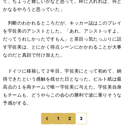
て、ちょっと難しいかなと思って。枠に入れれば、何と
かなるやろうと思っていた」
判断のわかれるところだが、キッカー誌はこのプレイ
を宇佐美のアシストとした。「あれ、アシストっすよ。
だってうれしかったですもん」と茶目っ気たっぷりに話
す宇佐美は、とにかく得点シーンにかかわることが大事
なのだと真顔で付け加えた。
ドイツに移籍して２年目。宇佐美にとって初めて、納
得できたという感触を残せた日となった。ビルト紙は最
高点の１を両チームで唯一宇佐美に与えた。宇佐美自身
もチームも、どうやらこの会心の勝利で波に乗りそうな
予感がする。
1
2
3
のページへ
前