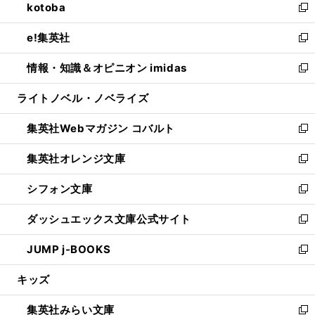
kotoba
く
で
ド
ィ
い
新
開
ウ
ン
ウ
し
e!集英社
く
で
ド
ィ
い
新
開
ウ
ン
ウ
し
情報・知識＆オピニオン imidas
く
で
ド
ィ
い
新
開
ウ
ン
ウ
し
ライトノベル・ノベライズ
く
で
ド
ィ
い
開
ウ
ン
ウ
集英社Webマガジン コバルト
く
で
ド
ィ
新
開
ウ
ン
し
集英社オレンジ文庫
く
で
ド
い
新
開
ウ
ウ
し
シフォン文庫
く
で
ィ
い
新
開
ン
ウ
し
ダッシュエックス文庫公式サイト
く
ド
ィ
い
新
ウ
ン
ウ
し
JUMP j-BOOKS
で
ド
ィ
い
新
開
ウ
ン
ウ
し
キッズ
く
で
ド
ィ
い
開
ウ
ン
ウ
集英社みらい文庫
く
で
ド
ィ
新