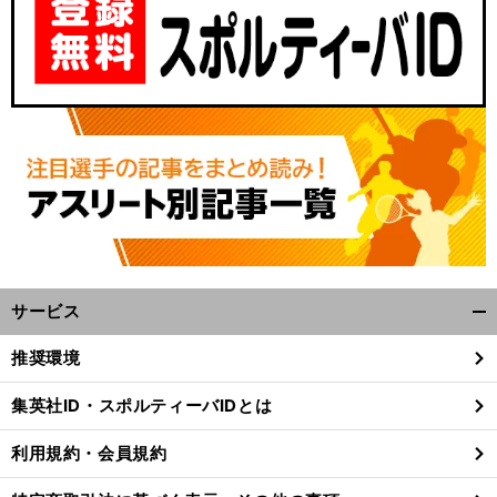
サービス
開
く/
推奨環境
閉
じ
集英社ID・スポルティーバIDとは
る
利用規約・会員規約