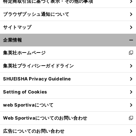
特定商取引法に基づく表示・その他の事項
ブラウザプッシュ通知について
サイトマップ
企業情報
開
く/
集英社ホームページ
新
閉
し
じ
集英社プライバシーガイドライン
い
る
ウ
SHUEISHA Privacy Guideline
ィ
ン
【
オ
】
ハ
・
」
ランダ
フィテッセ監督が語る「
ーフナー
マイクをＭＦで起用する理由
Setting of Cookies
ド
ウ
web Sportivaについて
で
開
Web Sportivaについてのお問い合わせ
く
新
し
広告についてのお問い合わせ
い