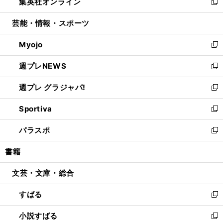
集英社オンライン
く
で
ド
ィ
い
新
開
ウ
ン
ウ
し
芸能・情報・スポーツ
く
で
ド
ィ
い
開
ウ
ン
ウ
Myojo
く
で
ド
ィ
新
開
ウ
ン
し
週プレNEWS
く
で
ド
い
新
開
ウ
ウ
し
週プレ グラジャパ!
く
で
ィ
い
新
開
ン
ウ
し
Sportiva
く
ド
ィ
い
新
ウ
ン
ウ
し
パラスポ
で
ド
ィ
い
新
開
ウ
ン
ウ
し
書籍
く
で
ド
ィ
い
開
ウ
ン
ウ
文芸・文庫・総合
く
で
ド
ィ
開
ウ
ン
すばる
く
で
ド
新
開
ウ
し
小説すばる
く
で
い
新