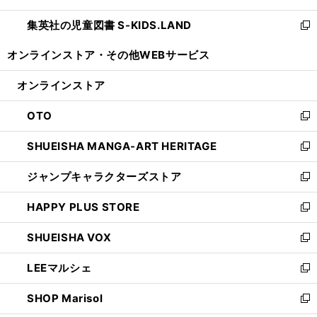
開
ウ
ン
し
集英社の児童図書 S-KIDS.LAND
く
で
ド
い
新
開
ウ
ウ
し
オンラインストア・
その他WEBサービス
く
で
ィ
い
開
ン
ウ
オンラインストア
く
ド
ィ
ウ
ン
OTO
で
ド
新
開
ウ
し
SHUEISHA MANGA-ART HERITAGE
く
で
い
新
開
ウ
し
ジャンプキャラクターズストア
く
ィ
い
新
ン
ウ
し
HAPPY PLUS STORE
ド
ィ
い
新
ウ
ン
ウ
し
SHUEISHA VOX
で
ド
ィ
い
新
開
ウ
ン
ウ
し
LEEマルシェ
く
で
ド
ィ
い
新
開
ウ
ン
ウ
し
SHOP Marisol
く
で
ド
ィ
い
新
開
ウ
ン
ウ
し