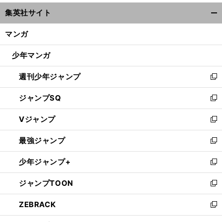
ウ
集英社サイト
ィ
開
ン
く/
マンガ
ド
閉
ウ
じ
少年マンガ
で
る
開
週刊少年ジャンプ
く
新
し
ジャンプSQ
い
新
ウ
し
Vジャンプ
ィ
い
新
ン
ウ
し
最強ジャンプ
ド
ィ
い
新
ウ
ン
ウ
し
少年ジャンプ+
で
ド
ィ
い
新
開
ウ
ン
ウ
し
ジャンプTOON
く
で
ド
ィ
い
新
開
ウ
ン
ウ
し
ZEBRACK
く
で
ド
ィ
い
新
開
ウ
ン
ウ
し