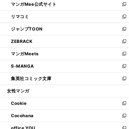
マンガMee公式サイト
く
ド
ィ
い
新
ウ
ン
ウ
し
リマコミ
で
ド
ィ
い
新
開
ウ
ン
ウ
し
ジャンプTOON
く
で
ド
ィ
い
新
開
ウ
ン
ウ
し
ZEBRACK
く
で
ド
ィ
い
新
開
ウ
ン
ウ
し
マンガMeets
く
で
ド
ィ
い
新
開
ウ
ン
ウ
し
S-MANGA
く
で
ド
ィ
い
新
開
ウ
ン
ウ
し
集英社コミック文庫
く
で
ド
ィ
い
新
開
ウ
ン
ウ
し
女性マンガ
く
で
ド
ィ
い
開
ウ
ン
ウ
Cookie
く
で
ド
ィ
新
開
ウ
ン
し
Cocohana
く
で
ド
い
新
開
ウ
ウ
し
office YOU
く
で
ィ
い