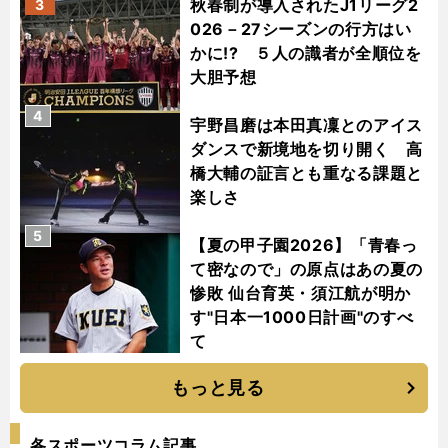
秋春制が導入されたJ1リーグ2
3
026－27シーズンの行方はい
かに!? ５人の識者が全順位を
大胆予想
4
宇野昌磨は本田真凜とのアイス
ダンスで新境地を切り開く 高
橋大輔の証言とも重なる課題と
楽しさ
5
【夏の甲子園2026】「青春っ
て密なので」の原点はあの夏の
惨敗 仙台育英・須江航が明か
す"日本一1000日計画"のすべ
て
もっと見る
各スポーツコラム記事