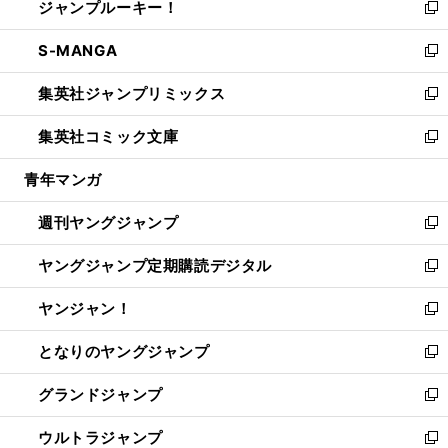
ジャンプルーキー！
く
で
ド
ィ
い
新
開
ウ
ン
ウ
し
S-MANGA
く
で
ド
ィ
い
新
開
ウ
ン
ウ
し
集英社ジャンプリミックス
く
で
ド
ィ
い
新
開
ウ
ン
ウ
し
集英社コミック文庫
く
で
ド
ィ
い
新
開
ウ
ン
ウ
し
青年マンガ
く
で
ド
ィ
い
開
ウ
ン
ウ
週刊ヤングジャンプ
く
で
ド
ィ
新
開
ウ
ン
し
ヤングジャンプ定期購読デジタル
く
で
ド
い
新
開
ウ
ウ
し
ヤンジャン！
く
で
ィ
い
新
開
ン
ウ
し
となりのヤングジャンプ
く
ド
ィ
い
新
ウ
ン
ウ
し
グランドジャンプ
で
ド
ィ
い
新
開
ウ
ン
ウ
し
ウルトラジャンプ
く
で
ド
ィ
い
新