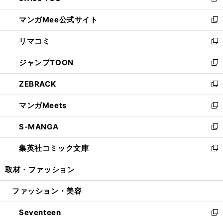
新
開
ン
ウ
し
マンガMee公式サイト
く
ド
ィ
い
新
ウ
ン
ウ
し
リマコミ
で
ド
ィ
い
新
開
ウ
ン
ウ
し
ジャンプTOON
く
で
ド
ィ
い
新
開
ウ
ン
ウ
し
ZEBRACK
く
で
ド
ィ
い
新
開
ウ
ン
ウ
し
マンガMeets
く
で
ド
ィ
い
新
開
ウ
ン
ウ
し
S-MANGA
く
で
ド
ィ
い
新
開
ウ
ン
ウ
し
集英社コミック文庫
く
で
ド
ィ
い
新
開
ウ
ン
ウ
し
取材・ファッション
く
で
ド
ィ
い
開
ウ
ン
ウ
ファッション・美容
く
で
ド
ィ
開
ウ
ン
Seventeen
く
で
ド
新
開