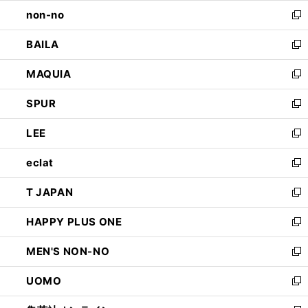
ウ
し
non-no
く
で
い
新
開
ウ
し
BAILA
く
ィ
い
新
ン
ウ
し
MAQUIA
ド
ィ
い
新
ウ
ン
ウ
し
SPUR
で
ド
ィ
い
新
開
ウ
ン
ウ
し
LEE
く
で
ド
ィ
い
新
開
ウ
ン
ウ
し
eclat
く
で
ド
ィ
い
新
開
ウ
ン
ウ
し
T JAPAN
く
で
ド
ィ
い
新
開
ウ
ン
ウ
し
HAPPY PLUS ONE
く
で
ド
ィ
い
新
開
ウ
ン
ウ
し
MEN'S NON-NO
く
で
ド
ィ
い
新
開
ウ
ン
ウ
し
UOMO
く
で
ド
ィ
い
新
開
ウ
ン
ウ
し