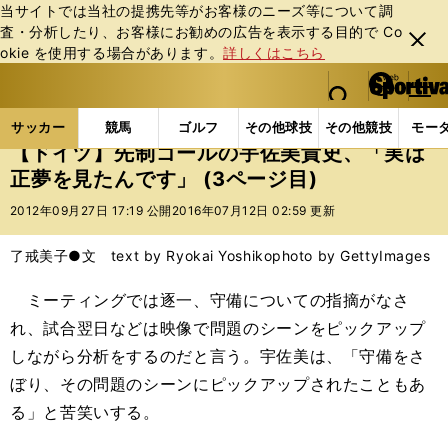
当サイトでは当社の提携先等がお客様のニーズ等について調
査・分析したり、お客様にお勧めの広告を表⽰する⽬的で Co
閉じ
okie を使⽤する場合があります。
詳しくはこちら
る
マイペ
web Sportiva (webスポルティーバ)
検索
メニュ
we
ー
サッカーの記事一覧
海外サッカー
海外サッカー
b
ジ
サッカー
競馬
ゴルフ
その他球技
その他競技
モー
ス
【ドイツ】先制ゴールの宇佐美貴史、「実は
ポ
正夢を見たんです」 (3ページ目)
ル
テ
2012年09月27日 17:19 公開
2016年07月12日 02:59 更新
ィ
ー
了戒美子●文 text by Ryokai Yoshiko
photo by GettyImages
バ
ミーティングでは逐一、守備についての指摘がなさ
れ、試合翌日などは映像で問題のシーンをピックアップ
しながら分析をするのだと言う。宇佐美は、「守備をさ
ぼり、その問題のシーンにピックアップされたこともあ
る」と苦笑いする。