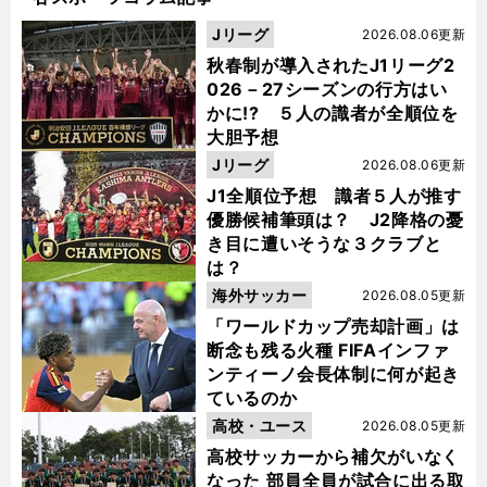
Jリーグ
2026.08.06更新
秋春制が導入されたJ1リーグ2
026－27シーズンの行方はい
かに!? ５人の識者が全順位を
大胆予想
Jリーグ
2026.08.06更新
J1全順位予想 識者５人が推す
優勝候補筆頭は？ J2降格の憂
き目に遭いそうな３クラブと
は？
海外サッカー
2026.08.05更新
「ワールドカップ売却計画」は
断念も残る火種 FIFAインファ
ンティーノ会長体制に何が起き
ているのか
高校・ユース
2026.08.05更新
高校サッカーから補欠がいなく
なった 部員全員が試合に出る取