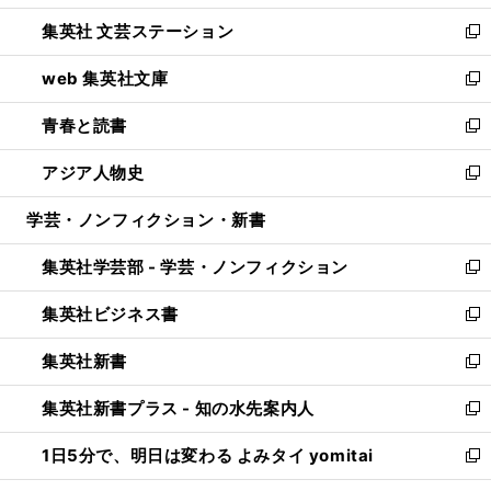
開
ウ
し
集英社 文芸ステーション
く
ィ
い
新
ン
ウ
し
web 集英社文庫
ド
ィ
い
新
ウ
ン
ウ
し
青春と読書
で
ド
ィ
い
新
開
ウ
ン
ウ
し
アジア人物史
く
で
ド
ィ
い
新
開
ウ
ン
ウ
し
学芸・ノンフィクション・新書
く
で
ド
ィ
い
開
ウ
ン
ウ
集英社学芸部 - 学芸・ノンフィクション
く
で
ド
ィ
新
開
ウ
ン
し
集英社ビジネス書
く
で
ド
い
新
開
ウ
ウ
し
集英社新書
く
で
ィ
い
新
開
ン
ウ
し
集英社新書プラス - 知の水先案内人
く
ド
ィ
い
新
ウ
ン
ウ
し
1日5分で、明日は変わる よみタイ yomitai
で
ド
ィ
い
新
開
ウ
ン
ウ
し