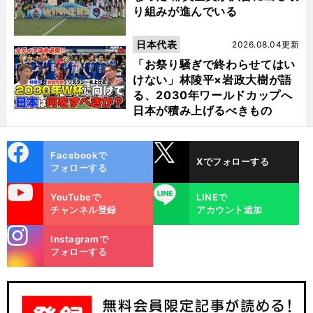
り組みが進んでいる
日本代表
2026.08.04更新
「お祭り騒ぎで終わらせてはい
けない」林陵平×岩政大樹が語
る、2030年ワールドカップへ
日本が積み上げるべきもの
cebo
X
Facebookで
Xでフォローする
ok
フォローする
uTube
LINE
YouTubeで
LINEで
チャンネル登録
アカウント追加
stagra
Instagramで
m
フォローする