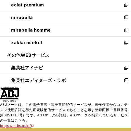
eclat premium
く
で
ド
ィ
い
新
開
ウ
ン
ウ
し
mirabella
く
で
ド
ィ
い
新
開
ウ
ン
ウ
し
mirabella homme
く
で
ド
ィ
い
新
開
ウ
ン
ウ
し
zakka market
く
で
ド
ィ
い
新
開
ウ
ン
ウ
し
その他WEBサービス
く
で
ド
ィ
い
開
ウ
ン
ウ
集英社アドナビ
く
で
ド
ィ
新
開
ウ
ン
し
集英社エディターズ・ラボ
く
で
ド
い
新
開
ウ
ウ
し
く
で
ィ
い
開
ン
ウ
ABJマークは、この電子書店・電子書籍配信サービスが、著作権者からコンテ
く
ド
ィ
ンツ使用許諾を得た正規版配信サービスであることを示す登録商標（登録番号
ウ
ン
第6091713号）です。ABJマークの詳細、ABJマークを掲示しているサービス
で
ド
の一覧はこちら。
開
ウ
https://aebs.or.jp/
新
く
で