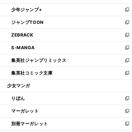
開
ウ
ン
ウ
し
少年ジャンプ+
く
で
ド
ィ
い
新
開
ウ
ン
ウ
し
ジャンプTOON
く
で
ド
ィ
い
新
開
ウ
ン
ウ
し
ZEBRACK
く
で
ド
ィ
い
新
開
ウ
ン
ウ
し
S-MANGA
く
で
ド
ィ
い
新
開
ウ
ン
ウ
し
集英社ジャンプリミックス
く
で
ド
ィ
い
新
開
ウ
ン
ウ
し
集英社コミック文庫
く
で
ド
ィ
い
新
開
ウ
ン
ウ
し
少女マンガ
く
で
ド
ィ
い
開
ウ
ン
ウ
りぼん
く
で
ド
ィ
新
開
ウ
ン
し
マーガレット
く
で
ド
い
新
開
ウ
ウ
し
別冊マーガレット
く
で
ィ
い
新
開
ン
ウ
し