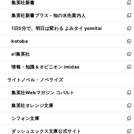
集英社新書
く
で
ィ
い
新
開
ン
ウ
し
集英社新書プラス - 知の水先案内人
く
ド
ィ
い
新
ウ
ン
ウ
し
1日5分で、明日は変わる よみタイ yomitai
で
ド
ィ
い
新
開
ウ
ン
ウ
し
kotoba
く
で
ド
ィ
い
新
開
ウ
ン
ウ
し
e!集英社
く
で
ド
ィ
い
新
開
ウ
ン
ウ
し
情報・知識＆オピニオン imidas
く
で
ド
ィ
い
新
開
ウ
ン
ウ
し
ライトノベル・ノベライズ
く
で
ド
ィ
い
開
ウ
ン
ウ
集英社Webマガジン コバルト
く
で
ド
ィ
新
開
ウ
ン
し
集英社オレンジ文庫
く
で
ド
い
新
開
ウ
ウ
し
シフォン文庫
く
で
ィ
い
新
開
ン
ウ
し
ダッシュエックス文庫公式サイト
く
ド
ィ
い
新