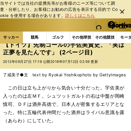
当サイトでは当社の提携先等がお客様のニーズ等について調
査・分析したり、お客様にお勧めの広告を表⽰する⽬的で Co
閉じ
okie を使⽤する場合があります。
詳しくはこちら
る
マイペ
web Sportiva (webスポルティーバ)
検索
メニュ
we
ー
サッカーの記事一覧
海外サッカー
海外サッカー
b
ジ
サッカー
競馬
ゴルフ
その他球技
その他競技
モー
ス
【ドイツ】先制ゴールの宇佐美貴史、「実は
ポ
正夢を見たんです」 (2ページ目)
ル
テ
2012年09月27日 17:19 公開
2016年07月12日 02:59 更新
ィ
ー
了戒美子●文 text by Ryokai Yoshiko
photo by GettyImages
バ
この日は立ち上がりから気合い十分だった。宇佐美が
入ったのは左ＭＦ。シュツットガルトの右は中盤が岡崎
慎司、ＤＦは酒井高徳で、日本人が密集するエリアとな
った。特に五輪代表仲間だった酒井はライバル意識を露
（あらわ）にしていた。