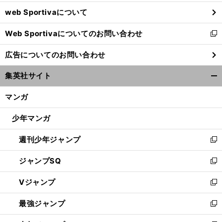
ウ
web Sportivaについて
で
開
Web Sportivaについてのお問い合わせ
く
新
し
広告についてのお問い合わせ
い
ウ
集英社サイト
ィ
開
ン
く/
マンガ
ド
閉
ウ
じ
少年マンガ
で
る
開
週刊少年ジャンプ
く
新
し
ジャンプSQ
い
新
ウ
し
Vジャンプ
ィ
い
新
ン
ウ
し
最強ジャンプ
ド
ィ
い
新
ウ
ン
ウ
し