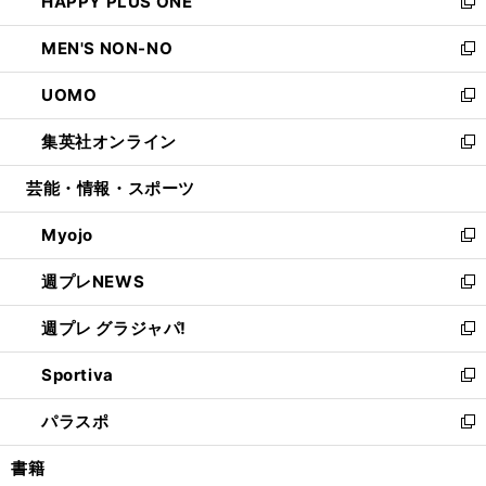
HAPPY PLUS ONE
く
で
ド
ィ
い
新
開
ウ
ン
ウ
し
MEN'S NON-NO
く
で
ド
ィ
い
新
開
ウ
ン
ウ
し
UOMO
く
で
ド
ィ
い
新
開
ウ
ン
ウ
し
集英社オンライン
く
で
ド
ィ
い
新
開
ウ
ン
ウ
し
芸能・情報・スポーツ
く
で
ド
ィ
い
開
ウ
ン
ウ
Myojo
く
で
ド
ィ
新
開
ウ
ン
し
週プレNEWS
く
で
ド
い
新
開
ウ
ウ
し
週プレ グラジャパ!
く
で
ィ
い
新
開
ン
ウ
し
Sportiva
く
ド
ィ
い
新
ウ
ン
ウ
し
パラスポ
で
ド
ィ
い
新
開
ウ
ン
ウ
し
書籍
く
で
ド
ィ
い