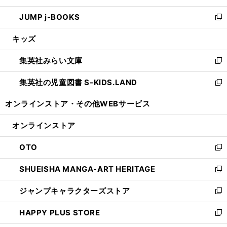
ウ
ン
ウ
し
JUMP j-BOOKS
で
ド
ィ
い
新
開
ウ
ン
ウ
し
キッズ
く
で
ド
ィ
い
開
ウ
ン
ウ
集英社みらい文庫
く
で
ド
ィ
新
開
ウ
ン
し
集英社の児童図書 S-KIDS.LAND
く
で
ド
い
新
開
ウ
ウ
し
オンラインストア・
その他WEBサービス
く
で
ィ
い
開
ン
ウ
オンラインストア
く
ド
ィ
ウ
ン
OTO
で
ド
新
開
ウ
し
SHUEISHA MANGA-ART HERITAGE
く
で
い
新
開
ウ
し
ジャンプキャラクターズストア
く
ィ
い
新
ン
ウ
し
HAPPY PLUS STORE
ド
ィ
い
新
ウ
ン
ウ
し