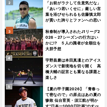
「お前がラクして生意気だな」
2
「あいつ若いくせに」厳しい言
葉を浴びせられるも佐藤慎太郎
が貫いた誇りとファンへの思い
秋春制が導入されたJ1リーグ2
3
026－27シーズンの行方はい
かに!? ５人の識者が全順位を
大胆予想
4
宇野昌磨は本田真凜とのアイス
ダンスで新境地を切り開く 高
橋大輔の証言とも重なる課題と
楽しさ
5
【夏の甲子園2026】「青春っ
て密なので」の原点はあの夏の
惨敗 仙台育英・須江航が明か
す"日本一1000日計画"のすべ