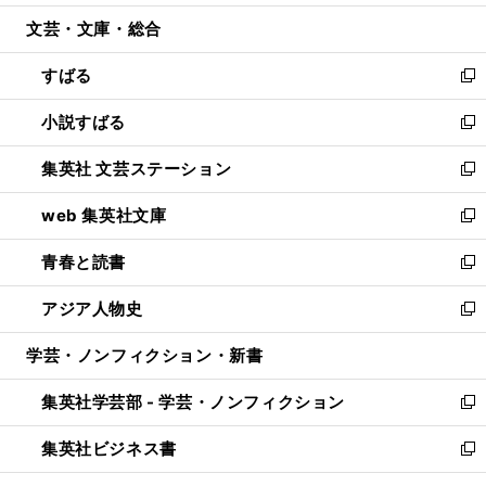
開
ウ
ン
ウ
文芸・文庫・総合
く
で
ド
ィ
開
ウ
ン
すばる
く
で
ド
新
開
ウ
し
小説すばる
く
で
い
新
開
ウ
し
集英社 文芸ステーション
く
ィ
い
新
ン
ウ
し
web 集英社文庫
ド
ィ
い
新
ウ
ン
ウ
し
青春と読書
で
ド
ィ
い
新
開
ウ
ン
ウ
し
アジア人物史
く
で
ド
ィ
い
新
開
ウ
ン
ウ
し
学芸・ノンフィクション・新書
く
で
ド
ィ
い
開
ウ
ン
ウ
集英社学芸部 - 学芸・ノンフィクション
く
で
ド
ィ
新
開
ウ
ン
し
集英社ビジネス書
く
で
ド
い
新
開
ウ
ウ
し