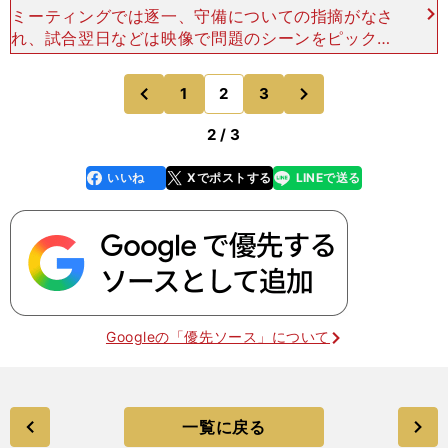
ミーティングでは逐一、守備についての指摘がなさ
れ、試合翌日などは映像で問題のシーンをピックア
ップしながら分析をするのだと言う。宇佐美は、
「守備をさぼり、その問題のシーンにピックアップ
次
1
2
3
のページへ
のページへ
されたこともある」
前
2 / 3
いいね
Xでポストする
LINEで送る
line
faceboo
x
k
Googleの「優先ソース」について
一覧に戻る