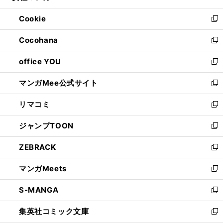
開
ウ
ン
ウ
Cookie
く
で
ド
ィ
新
開
ウ
ン
し
Cocohana
く
で
ド
い
新
開
ウ
ウ
し
office YOU
く
で
ィ
い
新
開
ン
ウ
し
マンガMee公式サイト
く
ド
ィ
い
新
ウ
ン
ウ
し
リマコミ
で
ド
ィ
い
新
開
ウ
ン
ウ
し
ジャンプTOON
く
で
ド
ィ
い
新
開
ウ
ン
ウ
し
ZEBRACK
く
で
ド
ィ
い
新
開
ウ
ン
ウ
し
マンガMeets
く
で
ド
ィ
い
新
開
ウ
ン
ウ
し
S-MANGA
く
で
ド
ィ
い
新
開
ウ
ン
ウ
し
集英社コミック文庫
く
で
ド
ィ
い
新
開
ウ
ン