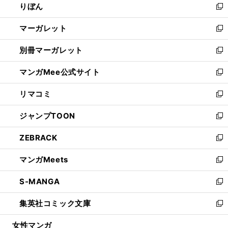
りぼん
く
で
ド
ィ
新
開
ウ
ン
し
マーガレット
く
で
ド
い
新
開
ウ
ウ
し
別冊マーガレット
く
で
ィ
い
新
開
ン
ウ
し
マンガMee公式サイト
く
ド
ィ
い
新
ウ
ン
ウ
し
リマコミ
で
ド
ィ
い
新
開
ウ
ン
ウ
し
ジャンプTOON
く
で
ド
ィ
い
新
開
ウ
ン
ウ
し
ZEBRACK
く
で
ド
ィ
い
新
開
ウ
ン
ウ
し
マンガMeets
く
で
ド
ィ
い
新
開
ウ
ン
ウ
し
S-MANGA
く
で
ド
ィ
い
新
開
ウ
ン
ウ
し
集英社コミック文庫
く
で
ド
ィ
い
新
開
ウ
ン
ウ
し
女性マンガ
く
で
ド
ィ
い