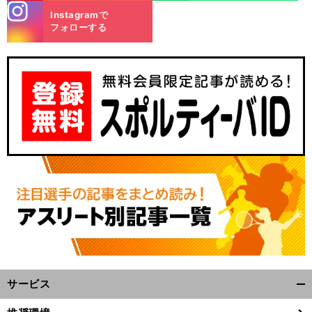
stagra
Instagramで
m
フォローする
サービス
開
く/