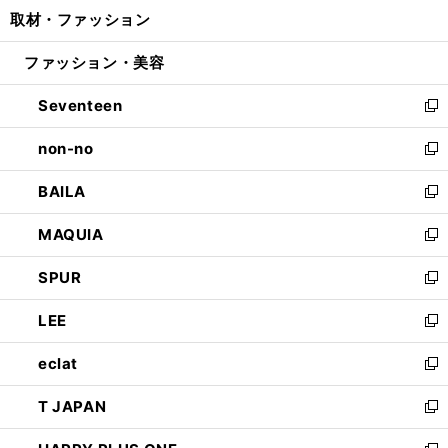
ウ
し
取材・ファッション
く
で
ド
ィ
い
開
ウ
ン
ウ
ファッション・美容
く
で
ド
ィ
開
ウ
ン
Seventeen
く
で
ド
新
開
ウ
し
non-no
く
で
い
新
開
ウ
し
BAILA
く
ィ
い
新
ン
ウ
し
MAQUIA
ド
ィ
い
新
ウ
ン
ウ
し
SPUR
で
ド
ィ
い
新
開
ウ
ン
ウ
し
LEE
く
で
ド
ィ
い
新
開
ウ
ン
ウ
し
eclat
く
で
ド
ィ
い
新
開
ウ
ン
ウ
し
T JAPAN
く
で
ド
ィ
い
新
開
ウ
ン
ウ
し