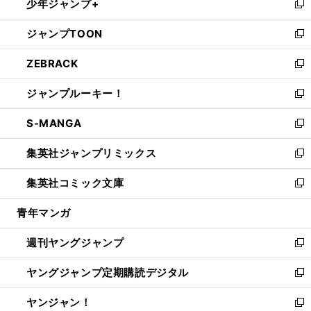
少年ジャンプ+
で
ド
ィ
い
新
開
ウ
ン
ウ
し
ジャンプTOON
く
で
ド
ィ
い
新
開
ウ
ン
ウ
し
ZEBRACK
く
で
ド
ィ
い
新
開
ウ
ン
ウ
し
ジャンプルーキー！
く
で
ド
ィ
い
新
開
ウ
ン
ウ
し
S-MANGA
く
で
ド
ィ
い
新
開
ウ
ン
ウ
し
集英社ジャンプリミックス
く
で
ド
ィ
い
新
開
ウ
ン
ウ
し
集英社コミック文庫
く
で
ド
ィ
い
新
開
ウ
ン
ウ
し
青年マンガ
く
で
ド
ィ
い
開
ウ
ン
ウ
週刊ヤングジャンプ
く
で
ド
ィ
新
開
ウ
ン
し
ヤングジャンプ定期購読デジタル
く
で
ド
い
新
開
ウ
ウ
し
ヤンジャン！
く
で
ィ
い
新