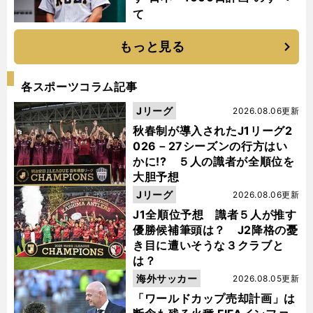
て
もっと見る
各スポーツコラム記事
Jリーグ
2026.08.06更新
秋春制が導入されたJ1リーグ2
026－27シーズンの行方はい
かに!? ５人の識者が全順位を
大胆予想
Jリーグ
2026.08.06更新
J1全順位予想 識者５人が推す
優勝候補筆頭は？ J2降格の憂
き目に遭いそうな３クラブと
は？
海外サッカー
2026.08.05更新
「ワールドカップ売却計画」は