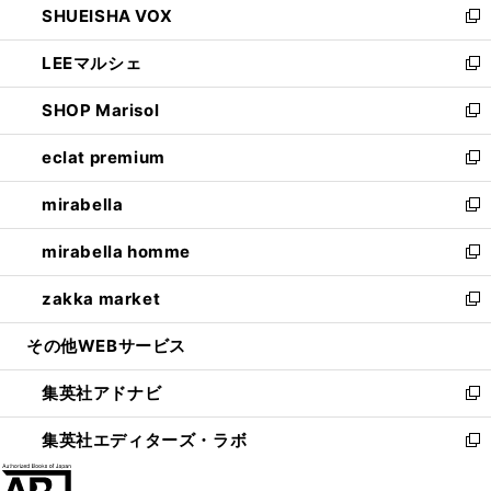
SHUEISHA VOX
で
ド
ィ
い
新
開
ウ
ン
ウ
し
LEEマルシェ
く
で
ド
ィ
い
新
開
ウ
ン
ウ
し
SHOP Marisol
く
で
ド
ィ
い
新
開
ウ
ン
ウ
し
eclat premium
く
で
ド
ィ
い
新
開
ウ
ン
ウ
し
mirabella
く
で
ド
ィ
い
新
開
ウ
ン
ウ
し
mirabella homme
く
で
ド
ィ
い
新
開
ウ
ン
ウ
し
zakka market
く
で
ド
ィ
い
新
開
ウ
ン
ウ
し
その他WEBサービス
く
で
ド
ィ
い
開
ウ
ン
ウ
集英社アドナビ
く
で
ド
ィ
新
開
ウ
ン
し
集英社エディターズ・ラボ
く
で
ド
い
新
開
ウ
ウ
し
く
で
ィ
い