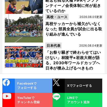
断念も残る火種 FIFAインファ
ンティーノ会長体制に何が起き
ているのか
高校・ユース
2026.08.05更新
高校サッカーから補欠がいなく
なった 部員全員が試合に出る取
り組みが進んでいる
日本代表
2026.08.04更新
「お祭り騒ぎで終わらせてはい
けない」林陵平×岩政大樹が語
る、2030年ワールドカップへ
日本が積み上げるべきもの
cebo
X
Facebookで
Xでフォローする
ok
フォローする
uTube
LINE
YouTubeで
LINEで
チャンネル登録
アカウント追加