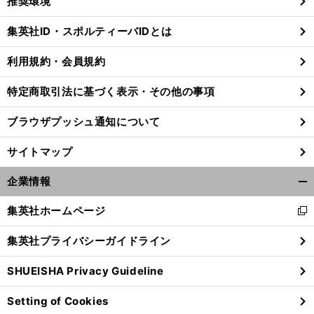
推奨環境
閉
じ
集英社ID・スポルティーバIDとは
る
利用規約・会員規約
特定商取引法に基づく表示・その他の事項
ブラウザプッシュ通知について
サイトマップ
企業情報
開
く/
集英社ホームページ
新
閉
し
じ
集英社プライバシーガイドライン
い
前
る
へ
ウ
SHUEISHA Privacy Guideline
ィ
ン
Setting of Cookies
ド