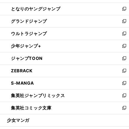
開
ン
ウ
し
となりのヤングジャンプ
く
ド
ィ
い
新
ウ
ン
ウ
し
グランドジャンプ
で
ド
ィ
い
新
開
ウ
ン
ウ
し
ウルトラジャンプ
く
で
ド
ィ
い
新
開
ウ
ン
ウ
し
少年ジャンプ+
く
で
ド
ィ
い
新
開
ウ
ン
ウ
し
ジャンプTOON
く
で
ド
ィ
い
新
開
ウ
ン
ウ
し
ZEBRACK
く
で
ド
ィ
い
新
開
ウ
ン
ウ
し
S-MANGA
く
で
ド
ィ
い
新
開
ウ
ン
ウ
し
集英社ジャンプリミックス
く
で
ド
ィ
い
新
開
ウ
ン
ウ
し
集英社コミック文庫
く
で
ド
ィ
い
新
開
ウ
ン
ウ
し
少女マンガ
く
で
ド
ィ
い
開
ウ
ン
ウ