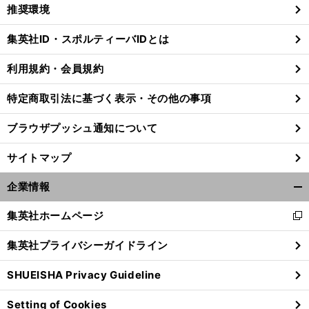
く/
推奨環境
閉
じ
集英社ID・スポルティーバIDとは
る
利用規約・会員規約
特定商取引法に基づく表示・その他の事項
ブラウザプッシュ通知について
サイトマップ
企業情報
開
く/
集英社ホームページ
新
閉
し
じ
】
。
こ
.
集英社プライバシーガイドライン
前
い
る
へ
ウ
SHUEISHA Privacy Guideline
ィ
ン
Setting of Cookies
ド