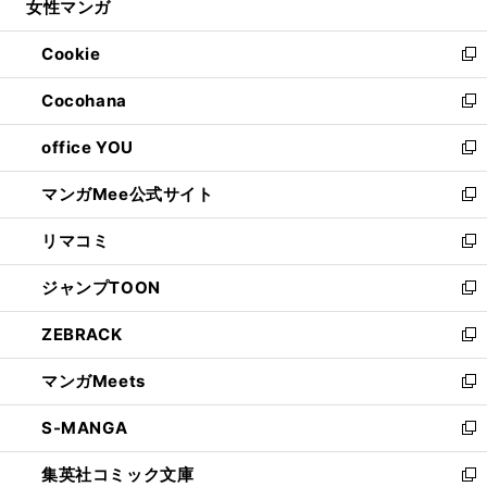
女性マンガ
く
で
ド
ィ
い
開
ウ
ン
ウ
Cookie
く
で
ド
ィ
新
開
ウ
ン
し
Cocohana
く
で
ド
い
新
開
ウ
ウ
し
office YOU
く
で
ィ
い
新
開
ン
ウ
し
マンガMee公式サイト
く
ド
ィ
い
新
ウ
ン
ウ
し
リマコミ
で
ド
ィ
い
新
開
ウ
ン
ウ
し
ジャンプTOON
く
で
ド
ィ
い
新
開
ウ
ン
ウ
し
ZEBRACK
く
で
ド
ィ
い
新
開
ウ
ン
ウ
し
マンガMeets
く
で
ド
ィ
い
新
開
ウ
ン
ウ
し
S-MANGA
く
で
ド
ィ
い
新
開
ウ
ン
ウ
し
集英社コミック文庫
く
で
ド
ィ
い
新