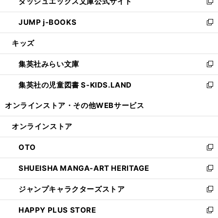
ダッシュエックス文庫公式サイト
く
ド
ィ
い
新
ウ
ン
ウ
し
JUMP j-BOOKS
で
ド
ィ
い
新
開
ウ
ン
ウ
し
キッズ
く
で
ド
ィ
い
開
ウ
ン
ウ
集英社みらい文庫
く
で
ド
ィ
新
開
ウ
ン
し
集英社の児童図書 S-KIDS.LAND
く
で
ド
い
新
開
ウ
ウ
し
オンラインストア・
その他WEBサービス
く
で
ィ
い
開
ン
ウ
オンラインストア
く
ド
ィ
ウ
ン
OTO
で
ド
新
開
ウ
し
SHUEISHA MANGA-ART HERITAGE
く
で
い
新
開
ウ
し
ジャンプキャラクターズストア
く
ィ
い
新
ン
ウ
し
HAPPY PLUS STORE
ド
ィ
い
新