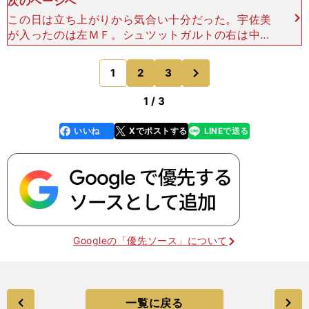
次のページへ
この日は立ち上がりから気合い十分だった。宇佐美
が入ったのは左ＭＦ。シュツットガルトの右は中盤
が岡崎慎司、ＤＦは酒井高徳で、日本人が密集する
エリアとなった。特に五輪代表仲間だった酒井はラ
次
1
2
3
のページへ
イバル意識を露（
1 / 3
いいね
Xでポストする
LINEで送る
line
faceboo
x
k
Googleの「優先ソース」について
一覧に戻る