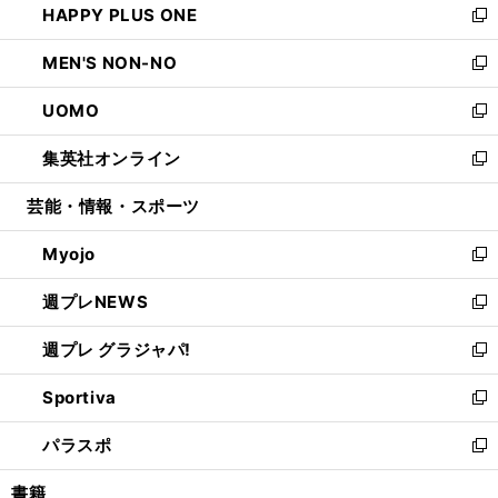
HAPPY PLUS ONE
く
で
ド
ィ
い
新
開
ウ
ン
ウ
し
MEN'S NON-NO
く
で
ド
ィ
い
新
開
ウ
ン
ウ
し
UOMO
く
で
ド
ィ
い
新
開
ウ
ン
ウ
し
集英社オンライン
く
で
ド
ィ
い
新
開
ウ
ン
ウ
し
芸能・情報・スポーツ
く
で
ド
ィ
い
開
ウ
ン
ウ
Myojo
く
で
ド
ィ
新
開
ウ
ン
し
週プレNEWS
く
で
ド
い
新
開
ウ
ウ
し
週プレ グラジャパ!
く
で
ィ
い
新
開
ン
ウ
し
Sportiva
く
ド
ィ
い
新
ウ
ン
ウ
し
パラスポ
で
ド
ィ
い
新
開
ウ
ン
ウ
し
書籍
く
で
ド
ィ
い