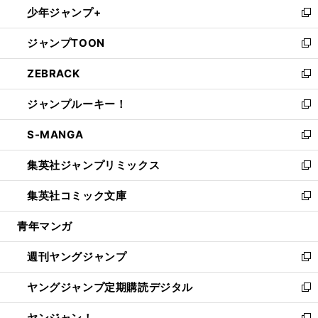
少年ジャンプ+
で
ド
ィ
い
新
開
ウ
ン
ウ
し
ジャンプTOON
く
で
ド
ィ
い
新
開
ウ
ン
ウ
し
ZEBRACK
く
で
ド
ィ
い
新
開
ウ
ン
ウ
し
ジャンプルーキー！
く
で
ド
ィ
い
新
開
ウ
ン
ウ
し
S-MANGA
く
で
ド
ィ
い
新
開
ウ
ン
ウ
し
集英社ジャンプリミックス
く
で
ド
ィ
い
新
開
ウ
ン
ウ
し
集英社コミック文庫
く
で
ド
ィ
い
新
開
ウ
ン
ウ
し
青年マンガ
く
で
ド
ィ
い
開
ウ
ン
ウ
週刊ヤングジャンプ
く
で
ド
ィ
新
開
ウ
ン
し
ヤングジャンプ定期購読デジタル
く
で
ド
い
新
開
ウ
ウ
し
ヤンジャン！
く
で