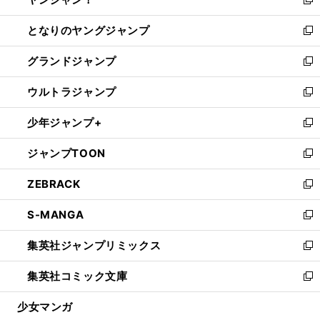
ィ
い
新
開
ン
ウ
し
となりのヤングジャンプ
く
ド
ィ
い
新
ウ
ン
ウ
し
グランドジャンプ
で
ド
ィ
い
新
開
ウ
ン
ウ
し
ウルトラジャンプ
く
で
ド
ィ
い
新
開
ウ
ン
ウ
し
少年ジャンプ+
く
で
ド
ィ
い
新
開
ウ
ン
ウ
し
ジャンプTOON
く
で
ド
ィ
い
新
開
ウ
ン
ウ
し
ZEBRACK
く
で
ド
ィ
い
新
開
ウ
ン
ウ
し
S-MANGA
く
で
ド
ィ
い
新
開
ウ
ン
ウ
し
集英社ジャンプリミックス
く
で
ド
ィ
い
新
開
ウ
ン
ウ
し
集英社コミック文庫
く
で
ド
ィ
い
新
開
ウ
ン
ウ
し
少女マンガ
く
で
ド
ィ
い