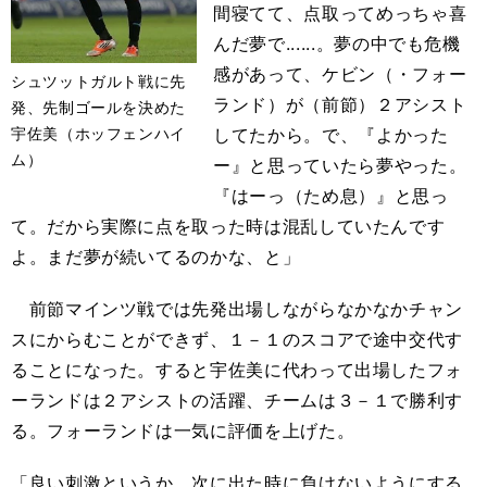
間寝てて、点取ってめっちゃ喜
んだ夢で......。夢の中でも危機
感があって、ケビン（・フォー
シュツットガルト戦に先
ランド）が（前節）２アシスト
発、先制ゴールを決めた
宇佐美（ホッフェンハイ
してたから。で、『よかった
ム）
ー』と思っていたら夢やった。
『はーっ（ため息）』と思っ
て。だから実際に点を取った時は混乱していたんです
よ。まだ夢が続いてるのかな、と」
前節マインツ戦では先発出場しながらなかなかチャン
スにからむことができず、１－１のスコアで途中交代す
ることになった。すると宇佐美に代わって出場したフォ
ーランドは２アシストの活躍、チームは３－１で勝利す
る。フォーランドは一気に評価を上げた。
「良い刺激というか。次に出た時に負けないようにする