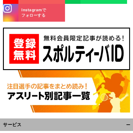
stagra
Instagramで
m
フォローする
サービス
開