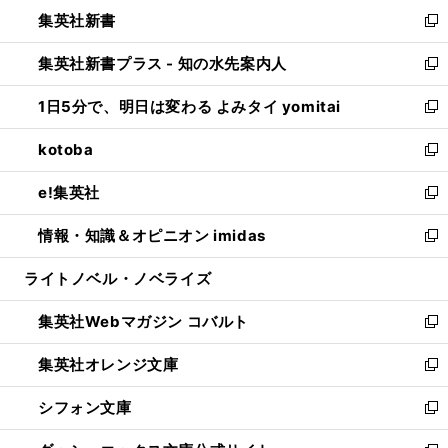
ウ
し
集英社新書
く
で
ィ
い
新
開
ン
ウ
し
集英社新書プラス - 知の水先案内人
く
ド
ィ
い
新
ウ
ン
ウ
し
1日5分で、明日は変わる よみタイ yomitai
で
ド
ィ
い
新
開
ウ
ン
ウ
し
kotoba
く
で
ド
ィ
い
新
開
ウ
ン
ウ
し
e!集英社
く
で
ド
ィ
い
新
開
ウ
ン
ウ
し
情報・知識＆オピニオン imidas
く
で
ド
ィ
い
新
開
ウ
ン
ウ
し
ライトノベル・ノベライズ
く
で
ド
ィ
い
開
ウ
ン
ウ
集英社Webマガジン コバルト
く
で
ド
ィ
新
開
ウ
ン
し
集英社オレンジ文庫
く
で
ド
い
新
開
ウ
ウ
し
シフォン文庫
く
で
ィ
い
新
開
ン
ウ
し