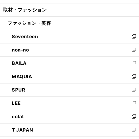
開
ウ
ン
ウ
し
取材・ファッション
く
で
ド
ィ
い
開
ウ
ン
ウ
ファッション・美容
く
で
ド
ィ
開
ウ
ン
Seventeen
く
で
ド
新
開
ウ
し
non-no
く
で
い
新
開
ウ
し
BAILA
く
ィ
い
新
ン
ウ
し
MAQUIA
ド
ィ
い
新
ウ
ン
ウ
し
SPUR
で
ド
ィ
い
新
開
ウ
ン
ウ
し
LEE
く
で
ド
ィ
い
新
開
ウ
ン
ウ
し
eclat
く
で
ド
ィ
い
新
開
ウ
ン
ウ
し
T JAPAN
く
で
ド
ィ
い
新
開
ウ
ン
ウ
し