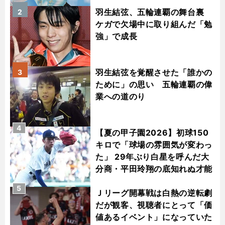
羽生結弦、五輪連覇の舞台裏
2
ケガで欠場中に取り組んだ「勉
強」で成長
羽生結弦を覚醒させた「誰かの
3
ために」の思い 五輪連覇の偉
業への道のり
4
【夏の甲子園2026】初球150
キロで「球場の雰囲気が変わっ
た」 29年ぶり白星を呼んだ大
分商・平田玲翔の底知れぬ才能
5
Ｊリーグ開幕戦は白熱の逆転劇
だが観客、視聴者にとって「価
値あるイベント」になっていた