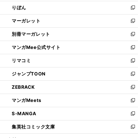
開
ウ
ン
ウ
りぼん
く
で
ド
ィ
新
開
ウ
ン
し
マーガレット
く
で
ド
い
新
開
ウ
ウ
し
別冊マーガレット
く
で
ィ
い
新
開
ン
ウ
し
マンガMee公式サイト
く
ド
ィ
い
新
ウ
ン
ウ
し
リマコミ
で
ド
ィ
い
新
開
ウ
ン
ウ
し
ジャンプTOON
く
で
ド
ィ
い
新
開
ウ
ン
ウ
し
ZEBRACK
く
で
ド
ィ
い
新
開
ウ
ン
ウ
し
マンガMeets
く
で
ド
ィ
い
新
開
ウ
ン
ウ
し
S-MANGA
く
で
ド
ィ
い
新
開
ウ
ン
ウ
し
集英社コミック文庫
く
で
ド
ィ
い
新
開
ウ
ン
ウ
し