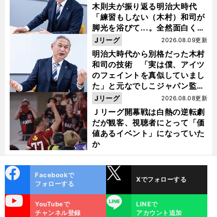
木則夫が振り返る明治大時代
「練習もしない（木村）和司が
脚光を浴びて...。全然面白くな
い４年間でした」
Jリーグ
2026.08.09更新
明治大時代から別格だった木村
和司の技術 「実は僕、アイツ
のフェイントを真似していまし
た」と元なでしこジャパン監
督・佐々木則夫
Jリーグ
2026.08.08更新
Ｊリーグ開幕戦は白熱の逆転劇
だが観客、視聴者にとって「価
値あるイベント」になっていた
か
cebo
X
Facebookで
Xでフォローする
ok
フォローする
uTube
LINE
YouTubeで
LINEで
チャンネル登録
アカウント追加