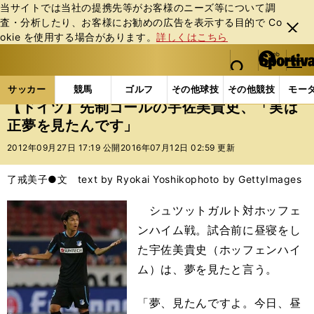
当サイトでは当社の提携先等がお客様のニーズ等について調
査・分析したり、お客様にお勧めの広告を表⽰する⽬的で Co
閉じ
okie を使⽤する場合があります。
詳しくはこちら
る
マイペ
web Sportiva (webスポルティーバ)
検索
メニュ
we
ー
サッカーの記事一覧
海外サッカー
海外サッカー
b
ジ
サッカー
競馬
ゴルフ
その他球技
その他競技
モー
ス
【ドイツ】先制ゴールの宇佐美貴史、「実は
ポ
正夢を見たんです」
ル
テ
2012年09月27日 17:19 公開
2016年07月12日 02:59 更新
ィ
ー
了戒美子●文 text by Ryokai Yoshiko
photo by GettyImages
バ
シュツットガルト対ホッフェ
ンハイム戦。試合前に昼寝をし
た宇佐美貴史（ホッフェンハイ
ム）は、夢を見たと言う。
「夢、見たんですよ。今日、昼