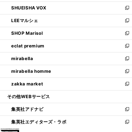
ウ
ン
ウ
し
SHUEISHA VOX
で
ド
ィ
い
新
開
ウ
ン
ウ
し
LEEマルシェ
く
で
ド
ィ
い
新
開
ウ
ン
ウ
し
SHOP Marisol
く
で
ド
ィ
い
新
開
ウ
ン
ウ
し
eclat premium
く
で
ド
ィ
い
新
開
ウ
ン
ウ
し
mirabella
く
で
ド
ィ
い
新
開
ウ
ン
ウ
し
mirabella homme
く
で
ド
ィ
い
新
開
ウ
ン
ウ
し
zakka market
く
で
ド
ィ
い
新
開
ウ
ン
ウ
し
その他WEBサービス
く
で
ド
ィ
い
開
ウ
ン
ウ
集英社アドナビ
く
で
ド
ィ
新
開
ウ
ン
し
集英社エディターズ・ラボ
く
で
ド
い
新
開
ウ
ウ
し