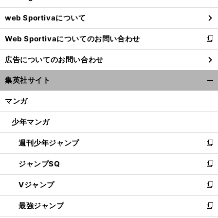
ウ
web Sportivaについて
で
開
Web Sportivaについてのお問い合わせ
く
新
し
広告についてのお問い合わせ
い
ウ
集英社サイト
ィ
開
ン
く/
マンガ
ド
閉
ウ
じ
少年マンガ
で
る
開
週刊少年ジャンプ
く
新
し
ジャンプSQ
い
新
ウ
し
Vジャンプ
ィ
い
新
ン
ウ
し
最強ジャンプ
ド
ィ
い
新
ウ
ン
ウ
し