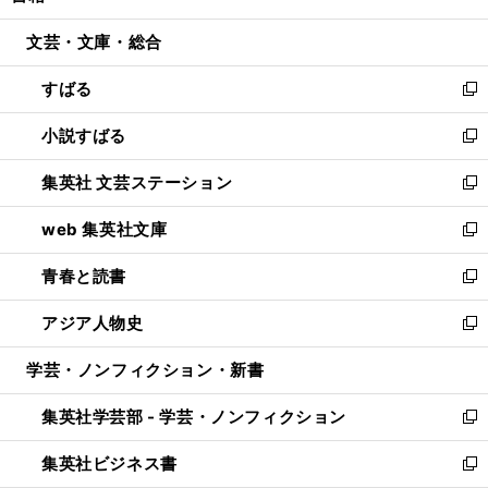
開
ウ
ン
ウ
文芸・文庫・総合
く
で
ド
ィ
開
ウ
ン
すばる
く
で
ド
新
開
ウ
し
小説すばる
く
で
い
新
開
ウ
し
集英社 文芸ステーション
く
ィ
い
新
ン
ウ
し
web 集英社文庫
ド
ィ
い
新
ウ
ン
ウ
し
青春と読書
で
ド
ィ
い
新
開
ウ
ン
ウ
し
アジア人物史
く
で
ド
ィ
い
新
開
ウ
ン
ウ
し
学芸・ノンフィクション・新書
く
で
ド
ィ
い
開
ウ
ン
ウ
集英社学芸部 - 学芸・ノンフィクション
く
で
ド
ィ
新
開
ウ
ン
し
集英社ビジネス書
く
で
ド
い
新
開
ウ