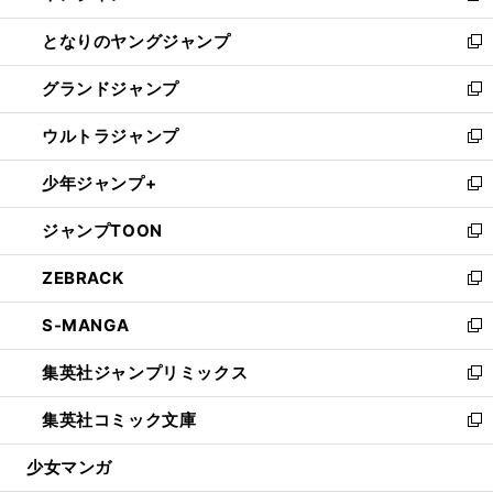
開
ン
ウ
し
となりのヤングジャンプ
く
ド
ィ
い
新
ウ
ン
ウ
し
グランドジャンプ
で
ド
ィ
い
新
開
ウ
ン
ウ
し
ウルトラジャンプ
く
で
ド
ィ
い
新
開
ウ
ン
ウ
し
少年ジャンプ+
く
で
ド
ィ
い
新
開
ウ
ン
ウ
し
ジャンプTOON
く
で
ド
ィ
い
新
開
ウ
ン
ウ
し
ZEBRACK
く
で
ド
ィ
い
新
開
ウ
ン
ウ
し
S-MANGA
く
で
ド
ィ
い
新
開
ウ
ン
ウ
し
集英社ジャンプリミックス
く
で
ド
ィ
い
新
開
ウ
ン
ウ
し
集英社コミック文庫
く
で
ド
ィ
い
新
開
ウ
ン
ウ
し
少女マンガ
く
で
ド
ィ
い
開
ウ
ン