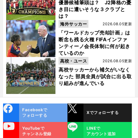
優勝候補筆頭は？ J2降格の憂
き目に遭いそうな３クラブと
は？
海外サッカー
2026.08.05更新
「ワールドカップ売却計画」は
断念も残る火種 FIFAインファ
ンティーノ会長体制に何が起き
ているのか
高校・ユース
2026.08.05更新
高校サッカーから補欠がいなく
なった 部員全員が試合に出る取
り組みが進んでいる
cebo
X
Facebookで
Xでフォローする
ok
フォローする
uTube
LINE
YouTubeで
LINEで
チャンネル登録
アカウント追加