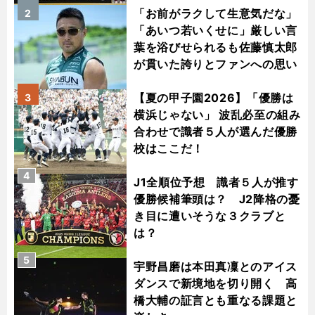
「お前がラクして生意気だな」
2
「あいつ若いくせに」厳しい言
葉を浴びせられるも佐藤慎太郎
が貫いた誇りとファンへの思い
【夏の甲子園2026】「優勝は
3
横浜じゃない」 波乱必至の組み
合わせで識者５人が選んだ優勝
校はここだ！
4
J1全順位予想 識者５人が推す
優勝候補筆頭は？ J2降格の憂
き目に遭いそうな３クラブと
は？
5
宇野昌磨は本田真凜とのアイス
ダンスで新境地を切り開く 高
橋大輔の証言とも重なる課題と