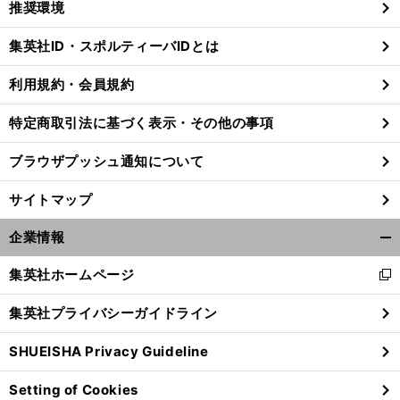
推奨環境
閉
じ
集英社ID・スポルティーバIDとは
る
利用規約・会員規約
ロ
特定商取引法に基づく表示・その他の事項
ムニーはベルルスコーニのような大統領になるのか
ブラウザプッシュ通知について
サイトマップ
企業情報
開
く/
集英社ホームページ
新
閉
し
じ
集英社プライバシーガイドライン
い
る
ウ
SHUEISHA Privacy Guideline
ィ
ン
Setting of Cookies
ド