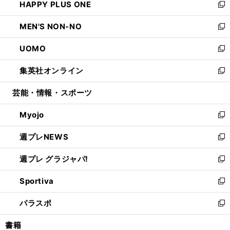
HAPPY PLUS ONE
く
で
ド
ィ
い
新
開
ウ
ン
ウ
し
MEN'S NON-NO
く
で
ド
ィ
い
新
開
ウ
ン
ウ
し
UOMO
く
で
ド
ィ
い
新
開
ウ
ン
ウ
し
集英社オンライン
く
で
ド
ィ
い
新
開
ウ
ン
ウ
し
芸能・情報・スポーツ
く
で
ド
ィ
い
開
ウ
ン
ウ
Myojo
く
で
ド
ィ
新
開
ウ
ン
し
週プレNEWS
く
で
ド
い
新
開
ウ
ウ
し
週プレ グラジャパ!
く
で
ィ
い
新
開
ン
ウ
し
Sportiva
く
ド
ィ
い
新
ウ
ン
ウ
し
パラスポ
で
ド
ィ
い
新
開
ウ
ン
ウ
し
書籍
く
で
ド
ィ
い