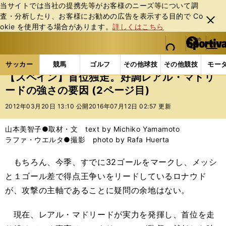
当サイトでは当社の提携先等がお客様のニーズ等について調
査・分析したり、お客様にお勧めの広告を表⽰する⽬的で Co
閉じ
okie を使⽤する場合があります。
詳しくはこちら
る
マイペ
web Sportiva (webスポルティーバ)
検索
メニュ
we
ー
サッカーの記事一覧
海外サッカー
海外サッカー
b
ジ
サッカー
競馬
ゴルフ
その他球技
その他競技
モー
ス
【スペイン】首位独走。好調レアル・マドリ
ポ
ードの強さの要因 (2ページ目)
ル
テ
2012年03月20日 13:10 公開
2016年07月12日 02:57 更新
ィ
ー
山本美智子●取材・文 text by Michiko Yamamoto
バ
ラファ・ウエルタ●撮影 photo by Rafa Huerta
もちろん、今季、すでに32ゴールをマークし、メッシ
と１ゴール差で得点王争いをリードしているロナウド
が、攻撃の主軸であることに疑問の余地はない。
現在、レアル・マドリードが実力を発揮し、首位を走