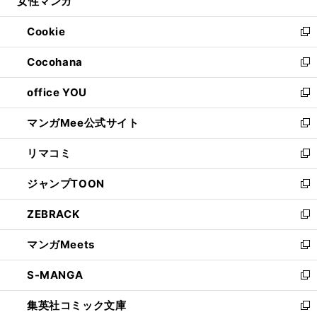
女性マンガ
く
で
ド
ィ
い
開
ウ
ン
ウ
Cookie
く
で
ド
ィ
新
開
ウ
ン
し
Cocohana
く
で
ド
い
新
開
ウ
ウ
し
office YOU
く
で
ィ
い
新
開
ン
ウ
し
マンガMee公式サイト
く
ド
ィ
い
新
ウ
ン
ウ
し
リマコミ
で
ド
ィ
い
新
開
ウ
ン
ウ
し
ジャンプTOON
く
で
ド
ィ
い
新
開
ウ
ン
ウ
し
ZEBRACK
く
で
ド
ィ
い
新
開
ウ
ン
ウ
し
マンガMeets
く
で
ド
ィ
い
新
開
ウ
ン
ウ
し
S-MANGA
く
で
ド
ィ
い
新
開
ウ
ン
ウ
し
集英社コミック文庫
く
で
ド
ィ
い
新