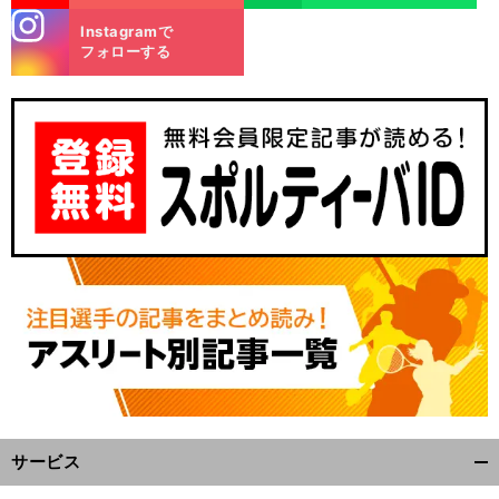
stagra
Instagramで
m
フォローする
サービス
開
く/