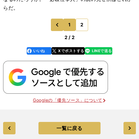
らだ。
1
2
のページへ
前
2 / 2
いいね
Xでポストする
LINEで送る
line
faceboo
x
k
Googleの「優先ソース」について
一覧に戻る