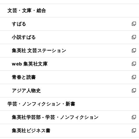
開
ウ
ン
ウ
文芸・文庫・総合
く
で
ド
ィ
開
ウ
ン
すばる
く
で
ド
新
開
ウ
し
小説すばる
く
で
い
新
開
ウ
し
集英社 文芸ステーション
く
ィ
い
新
ン
ウ
し
web 集英社文庫
ド
ィ
い
新
ウ
ン
ウ
し
青春と読書
で
ド
ィ
い
新
開
ウ
ン
ウ
し
アジア人物史
く
で
ド
ィ
い
新
開
ウ
ン
ウ
し
学芸・ノンフィクション・新書
く
で
ド
ィ
い
開
ウ
ン
ウ
集英社学芸部 - 学芸・ノンフィクション
く
で
ド
ィ
新
開
ウ
ン
し
集英社ビジネス書
く
で
ド
い
新
開
ウ
ウ
し