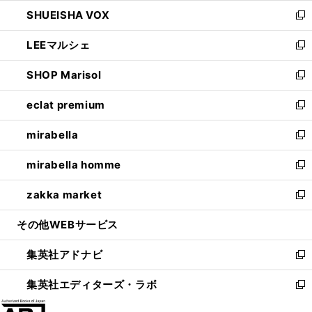
ウ
ン
ウ
し
SHUEISHA VOX
で
ド
ィ
い
新
開
ウ
ン
ウ
し
LEEマルシェ
く
で
ド
ィ
い
新
開
ウ
ン
ウ
し
SHOP Marisol
く
で
ド
ィ
い
新
開
ウ
ン
ウ
し
eclat premium
く
で
ド
ィ
い
新
開
ウ
ン
ウ
し
mirabella
く
で
ド
ィ
い
新
開
ウ
ン
ウ
し
mirabella homme
く
で
ド
ィ
い
新
開
ウ
ン
ウ
し
zakka market
く
で
ド
ィ
い
新
開
ウ
ン
ウ
し
その他WEBサービス
く
で
ド
ィ
い
開
ウ
ン
ウ
集英社アドナビ
く
で
ド
ィ
新
開
ウ
ン
し
集英社エディターズ・ラボ
く
で
ド
い
新
開
ウ
ウ
し