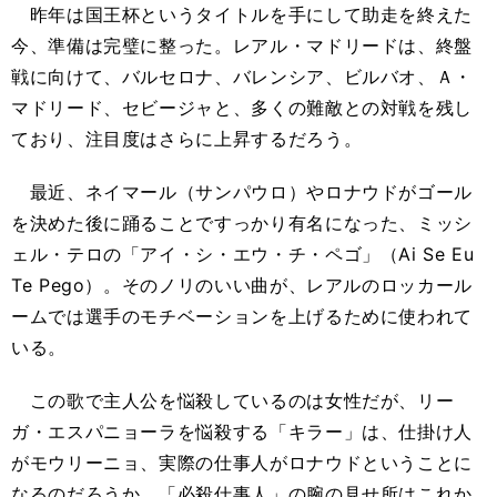
昨年は国王杯というタイトルを手にして助走を終えた
今、準備は完璧に整った。レアル・マドリードは、終盤
戦に向けて、バルセロナ、バレンシア、ビルバオ、Ａ・
マドリード、セビージャと、多くの難敵との対戦を残し
ており、注目度はさらに上昇するだろう。
最近、ネイマール（サンパウロ）やロナウドがゴール
を決めた後に踊ることですっかり有名になった、ミッシ
ェル・テロの「アイ・シ・エウ・チ・ペゴ」（Ai Se Eu
Te Pego）。そのノリのいい曲が、レアルのロッカール
ームでは選手のモチベーションを上げるために使われて
いる。
この歌で主人公を悩殺しているのは女性だが、リー
ガ・エスパニョーラを悩殺する「キラー」は、仕掛け人
がモウリーニョ、実際の仕事人がロナウドということに
なるのだろうか。「必殺仕事人」の腕の見せ所はこれか