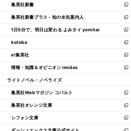
集英社新書
く
で
ィ
い
新
開
ン
ウ
し
集英社新書プラス - 知の水先案内人
く
ド
ィ
い
新
ウ
ン
ウ
し
1日5分で、明日は変わる よみタイ yomitai
で
ド
ィ
い
新
開
ウ
ン
ウ
し
kotoba
く
で
ド
ィ
い
新
開
ウ
ン
ウ
し
e!集英社
く
で
ド
ィ
い
新
開
ウ
ン
ウ
し
情報・知識＆オピニオン imidas
く
で
ド
ィ
い
新
開
ウ
ン
ウ
し
ライトノベル・ノベライズ
く
で
ド
ィ
い
開
ウ
ン
ウ
集英社Webマガジン コバルト
く
で
ド
ィ
新
開
ウ
ン
し
集英社オレンジ文庫
く
で
ド
い
新
開
ウ
ウ
し
シフォン文庫
く
で
ィ
い
新
開
ン
ウ
し
ダッシュエックス文庫公式サイト
く
ド
ィ