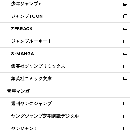
少年ジャンプ+
で
ド
ィ
い
新
開
ウ
ン
ウ
し
ジャンプTOON
く
で
ド
ィ
い
新
開
ウ
ン
ウ
し
ZEBRACK
く
で
ド
ィ
い
新
開
ウ
ン
ウ
し
ジャンプルーキー！
く
で
ド
ィ
い
新
開
ウ
ン
ウ
し
S-MANGA
く
で
ド
ィ
い
新
開
ウ
ン
ウ
し
集英社ジャンプリミックス
く
で
ド
ィ
い
新
開
ウ
ン
ウ
し
集英社コミック文庫
く
で
ド
ィ
い
新
開
ウ
ン
ウ
し
青年マンガ
く
で
ド
ィ
い
開
ウ
ン
ウ
週刊ヤングジャンプ
く
で
ド
ィ
新
開
ウ
ン
し
ヤングジャンプ定期購読デジタル
く
で
ド
い
新
開
ウ
ウ
し
ヤンジャン！
く
で
ィ
い
新