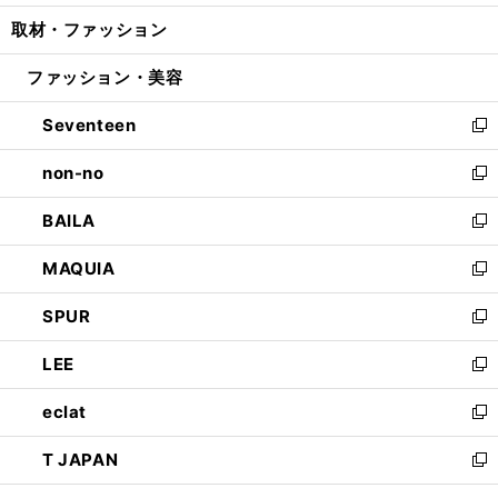
開
ウ
ン
ウ
し
取材・ファッション
く
で
ド
ィ
い
開
ウ
ン
ウ
ファッション・美容
く
で
ド
ィ
開
ウ
ン
Seventeen
く
で
ド
新
開
ウ
し
non-no
く
で
い
新
開
ウ
し
BAILA
く
ィ
い
新
ン
ウ
し
MAQUIA
ド
ィ
い
新
ウ
ン
ウ
し
SPUR
で
ド
ィ
い
新
開
ウ
ン
ウ
し
LEE
く
で
ド
ィ
い
新
開
ウ
ン
ウ
し
eclat
く
で
ド
ィ
い
新
開
ウ
ン
ウ
し
T JAPAN
く
で
ド
ィ
い
新
開
ウ
ン
ウ
し