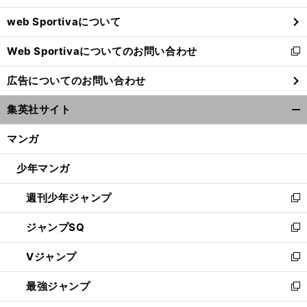
ウ
web Sportivaについて
で
開
Web Sportivaについてのお問い合わせ
く
新
し
広告についてのお問い合わせ
い
ウ
集英社サイト
ィ
開
ン
く/
マンガ
ド
閉
ウ
じ
少年マンガ
で
る
開
週刊少年ジャンプ
く
新
し
ジャンプSQ
い
新
ウ
し
Vジャンプ
ィ
い
新
ン
ウ
し
最強ジャンプ
ド
ィ
い
新
ウ
ン
ウ
し