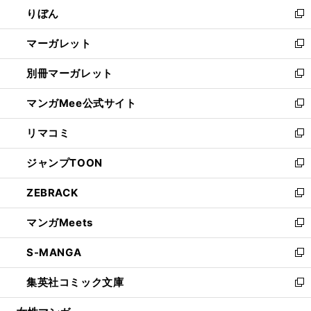
ウ
りぼん
く
で
ド
ィ
新
開
ウ
ン
し
マーガレット
く
で
ド
い
新
開
ウ
ウ
し
別冊マーガレット
く
で
ィ
い
新
開
ン
ウ
し
マンガMee公式サイト
く
ド
ィ
い
新
ウ
ン
ウ
し
リマコミ
で
ド
ィ
い
新
開
ウ
ン
ウ
し
ジャンプTOON
く
で
ド
ィ
い
新
開
ウ
ン
ウ
し
ZEBRACK
く
で
ド
ィ
い
新
開
ウ
ン
ウ
し
マンガMeets
く
で
ド
ィ
い
新
開
ウ
ン
ウ
し
S-MANGA
く
で
ド
ィ
い
新
開
ウ
ン
ウ
し
集英社コミック文庫
く
で
ド
ィ
い
新
開
ウ
ン
ウ
し