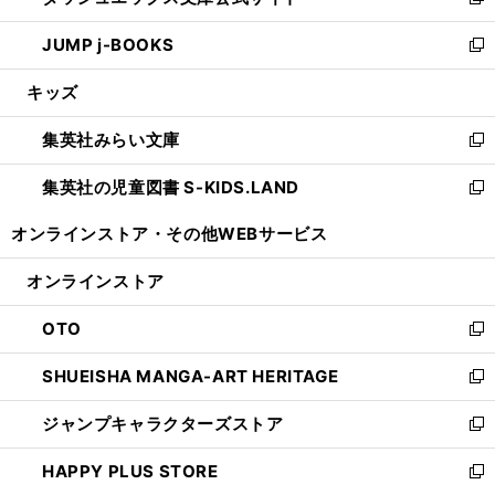
い
新
ウ
ン
ウ
し
JUMP j-BOOKS
で
ド
ィ
い
新
開
ウ
ン
ウ
し
キッズ
く
で
ド
ィ
い
開
ウ
ン
ウ
集英社みらい文庫
く
で
ド
ィ
新
開
ウ
ン
し
集英社の児童図書 S-KIDS.LAND
く
で
ド
い
新
開
ウ
ウ
し
オンラインストア・
その他WEBサービス
く
で
ィ
い
開
ン
ウ
オンラインストア
く
ド
ィ
ウ
ン
OTO
で
ド
新
開
ウ
し
SHUEISHA MANGA-ART HERITAGE
く
で
い
新
開
ウ
し
ジャンプキャラクターズストア
く
ィ
い
新
ン
ウ
し
HAPPY PLUS STORE
ド
ィ
い
新