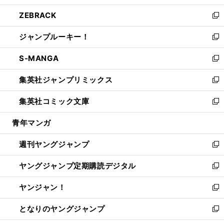
開
ウ
ン
ウ
し
ZEBRACK
く
で
ド
ィ
い
新
開
ウ
ン
ウ
し
ジャンプルーキー！
く
で
ド
ィ
い
新
開
ウ
ン
ウ
し
S-MANGA
く
で
ド
ィ
い
新
開
ウ
ン
ウ
し
集英社ジャンプリミックス
く
で
ド
ィ
い
新
開
ウ
ン
ウ
し
集英社コミック文庫
く
で
ド
ィ
い
新
開
ウ
ン
ウ
し
青年マンガ
く
で
ド
ィ
い
開
ウ
ン
ウ
週刊ヤングジャンプ
く
で
ド
ィ
新
開
ウ
ン
し
ヤングジャンプ定期購読デジタル
く
で
ド
い
新
開
ウ
ウ
し
ヤンジャン！
く
で
ィ
い
新
開
ン
ウ
し
となりのヤングジャンプ
く
ド
ィ
い
新
ウ
ン
ウ
し