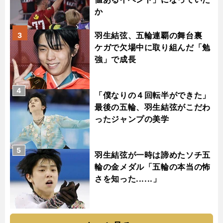
か
羽生結弦、五輪連覇の舞台裏
3
ケガで欠場中に取り組んだ「勉
強」で成長
4
「僕なりの４回転半ができた」
最後の五輪、羽生結弦がこだわ
ったジャンプの美学
5
羽生結弦が一時は諦めたソチ五
輪の金メダル「五輪の本当の怖
さを知った......」