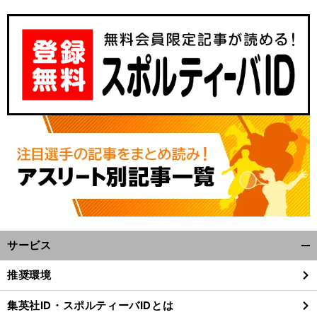
。
日
」
イ
」
前
へ
サービス
開
く/
推奨環境
閉
じ
集英社ID・スポルティーバIDとは
る