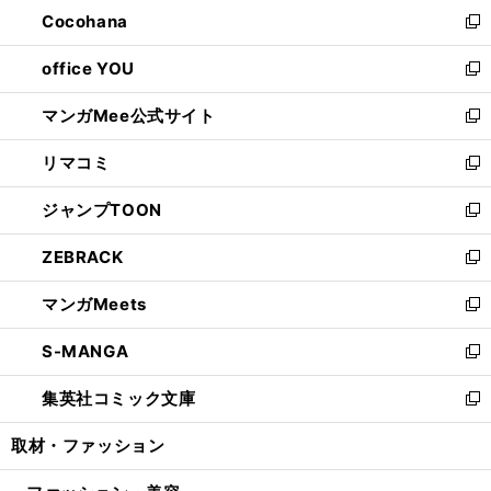
し
Cocohana
く
で
ド
い
新
開
ウ
ウ
し
office YOU
く
で
ィ
い
新
開
ン
ウ
し
マンガMee公式サイト
く
ド
ィ
い
新
ウ
ン
ウ
し
リマコミ
で
ド
ィ
い
新
開
ウ
ン
ウ
し
ジャンプTOON
く
で
ド
ィ
い
新
開
ウ
ン
ウ
し
ZEBRACK
く
で
ド
ィ
い
新
開
ウ
ン
ウ
し
マンガMeets
く
で
ド
ィ
い
新
開
ウ
ン
ウ
し
S-MANGA
く
で
ド
ィ
い
新
開
ウ
ン
ウ
し
集英社コミック文庫
く
で
ド
ィ
い
新
開
ウ
ン
ウ
し
取材・ファッション
く
で
ド
ィ
い
開
ウ
ン
ウ