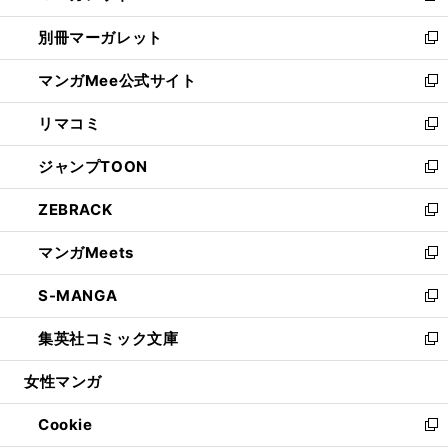
開
ウ
ウ
し
別冊マーガレット
く
で
ィ
い
新
開
ン
ウ
し
マンガMee公式サイト
く
ド
ィ
い
新
ウ
ン
ウ
し
リマコミ
で
ド
ィ
い
新
開
ウ
ン
ウ
し
ジャンプTOON
く
で
ド
ィ
い
新
開
ウ
ン
ウ
し
ZEBRACK
く
で
ド
ィ
い
新
開
ウ
ン
ウ
し
マンガMeets
く
で
ド
ィ
い
新
開
ウ
ン
ウ
し
S-MANGA
く
で
ド
ィ
い
新
開
ウ
ン
ウ
し
集英社コミック文庫
く
で
ド
ィ
い
新
開
ウ
ン
ウ
し
女性マンガ
く
で
ド
ィ
い
開
ウ
ン
ウ
Cookie
く
で
ド
ィ
新
開
ウ
ン