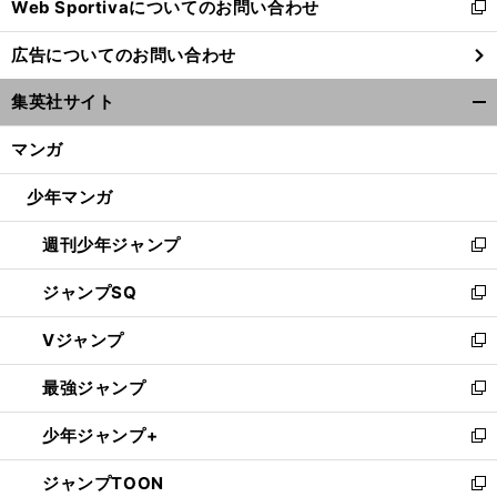
Web Sportivaについてのお問い合わせ
く
新
し
広告についてのお問い合わせ
い
ウ
集英社サイト
ィ
開
ン
く/
マンガ
ド
閉
ウ
じ
少年マンガ
で
る
開
週刊少年ジャンプ
く
新
し
ジャンプSQ
い
新
ウ
し
Vジャンプ
ィ
い
新
ン
ウ
し
最強ジャンプ
ド
ィ
い
新
ウ
ン
ウ
し
少年ジャンプ+
で
ド
ィ
い
新
開
ウ
ン
ウ
し
ジャンプTOON
く
で
ド
ィ
い
新