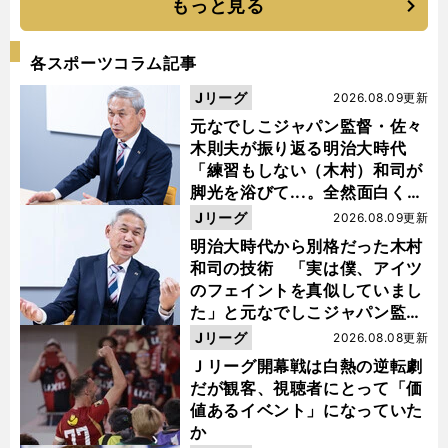
もっと見る
各スポーツコラム記事
Jリーグ
2026.08.09更新
元なでしこジャパン監督・佐々
木則夫が振り返る明治大時代
「練習もしない（木村）和司が
脚光を浴びて...。全然面白くな
い４年間でした」
Jリーグ
2026.08.09更新
明治大時代から別格だった木村
和司の技術 「実は僕、アイツ
のフェイントを真似していまし
た」と元なでしこジャパン監
督・佐々木則夫
Jリーグ
2026.08.08更新
Ｊリーグ開幕戦は白熱の逆転劇
だが観客、視聴者にとって「価
値あるイベント」になっていた
か