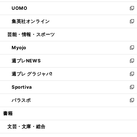
開
ウ
ン
ウ
し
UOMO
く
で
ド
ィ
い
新
開
ウ
ン
ウ
し
集英社オンライン
く
で
ド
ィ
い
新
開
ウ
ン
ウ
し
芸能・情報・スポーツ
く
で
ド
ィ
い
開
ウ
ン
ウ
Myojo
く
で
ド
ィ
新
開
ウ
ン
し
週プレNEWS
く
で
ド
い
新
開
ウ
ウ
し
週プレ グラジャパ!
く
で
ィ
い
新
開
ン
ウ
し
Sportiva
く
ド
ィ
い
新
ウ
ン
ウ
し
パラスポ
で
ド
ィ
い
新
開
ウ
ン
ウ
し
書籍
く
で
ド
ィ
い
開
ウ
ン
ウ
文芸・文庫・総合
く
で
ド
ィ
開
ウ
ン