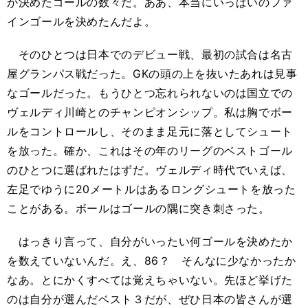
が決めたゴールの数々だ。ああ、本当にいっぱいのファ
インゴールを決めたんだよ。
そのひとつは日本でのデビュー戦、最初の試合は名古
屋グランパス戦だった。GKの頭の上を抜いたあれは見事
なゴールだった。もうひとつ忘れられないのは国立での
ヴェルディ川崎とのチャンピオンシップ。私は胸でボー
ルをコントロールし、そのまま足元に落としてシュート
を放った。確か、これはその年のリーグのベストゴール
のひとつに選ばれたはずだ。ヴェルディ時代でいえば、
左足でゆうに20メートルはあるロングシュートを放った
ことがある。ボールはゴールの隅に突き刺さった。
はっきり言って、自分がいったい何ゴールを決めたか
を数えていないんだ。え、86？ そんなに少なかったか
なあ。とにかくすべては覚えちゃいない。先ほど挙げた
のは自分が選んだベスト３だが、ぜひ日本の皆さんが選