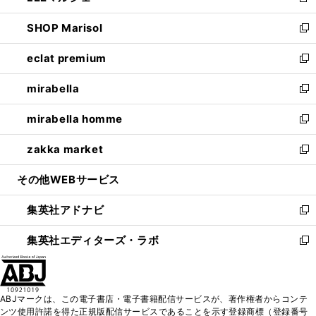
新
開
ウ
ン
ウ
し
SHOP Marisol
く
で
ド
ィ
い
新
開
ウ
ン
ウ
し
eclat premium
く
で
ド
ィ
い
新
開
ウ
ン
ウ
し
mirabella
く
で
ド
ィ
い
新
開
ウ
ン
ウ
し
mirabella homme
く
で
ド
ィ
い
新
開
ウ
ン
ウ
し
zakka market
く
で
ド
ィ
い
新
開
ウ
ン
ウ
し
その他WEBサービス
く
で
ド
ィ
い
開
ウ
ン
ウ
集英社アドナビ
く
で
ド
ィ
新
開
ウ
ン
し
集英社エディターズ・ラボ
く
で
ド
い
新
開
ウ
ウ
し
く
で
ィ
い
開
ン
ウ
ABJマークは、この電子書店・電子書籍配信サービスが、著作権者からコンテ
く
ド
ィ
ンツ使用許諾を得た正規版配信サービスであることを示す登録商標（登録番号