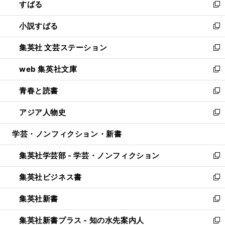
すばる
く
で
ド
新
開
ウ
し
小説すばる
く
で
い
新
開
ウ
し
集英社 文芸ステーション
く
ィ
い
新
ン
ウ
し
web 集英社文庫
ド
ィ
い
新
ウ
ン
ウ
し
青春と読書
で
ド
ィ
い
新
開
ウ
ン
ウ
し
アジア人物史
く
で
ド
ィ
い
新
開
ウ
ン
ウ
し
学芸・ノンフィクション・新書
く
で
ド
ィ
い
開
ウ
ン
ウ
集英社学芸部 - 学芸・ノンフィクション
く
で
ド
ィ
新
開
ウ
ン
し
集英社ビジネス書
く
で
ド
い
新
開
ウ
ウ
し
集英社新書
く
で
ィ
い
新
開
ン
ウ
し
集英社新書プラス - 知の水先案内人
く
ド
ィ
い
新