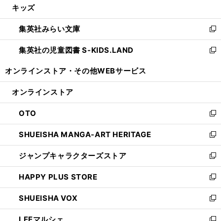
キッズ
く
で
ド
ィ
い
開
ウ
ン
ウ
集英社みらい文庫
く
で
ド
ィ
新
開
ウ
ン
し
集英社の児童図書 S-KIDS.LAND
く
で
ド
い
新
開
ウ
ウ
し
オンラインストア・
その他WEBサービス
く
で
ィ
い
開
ン
ウ
オンラインストア
く
ド
ィ
ウ
ン
OTO
で
ド
新
開
ウ
し
SHUEISHA MANGA-ART HERITAGE
く
で
い
新
開
ウ
し
ジャンプキャラクターズストア
く
ィ
い
新
ン
ウ
し
HAPPY PLUS STORE
ド
ィ
い
新
ウ
ン
ウ
し
SHUEISHA VOX
で
ド
ィ
い
新
開
ウ
ン
ウ
し
LEEマルシェ
く
で
ド
ィ
い