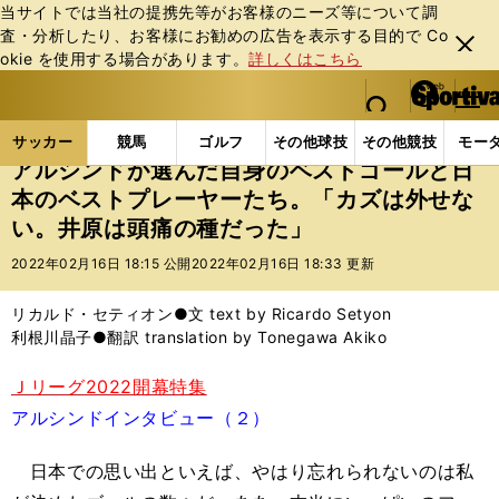
当サイトでは当社の提携先等がお客様のニーズ等について調
査・分析したり、お客様にお勧めの広告を表⽰する⽬的で Co
閉じ
okie を使⽤する場合があります。
詳しくはこちら
る
マイペ
web Sportiva (webスポルティーバ)
検索
メニュ
we
ー
サッカーの記事一覧
Jリーグ他
Jリーグ
アルシ
b
ジ
サッカー
競馬
ゴルフ
その他球技
その他競技
モー
ス
アルシンドが選んだ自身のベストゴールと日
ポ
本のベストプレーヤーたち。「カズは外せな
ル
い。井原は頭痛の種だった」
テ
ィ
2022年02月16日 18:15 公開
2022年02月16日 18:33 更新
ー
バ
リカルド・セティオン●文 text by Ricardo Setyon
利根川晶子●翻訳 translation by Tonegawa Akiko
Ｊリーグ2022開幕特集
アルシンドインタビュー（２）
日本での思い出といえば、やはり忘れられないのは私