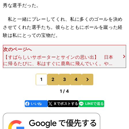
秀な選手だった。
私と一緒にプレーしてくれ、私に多くのゴールを決め
させてくれた選手たち。彼らとともにボールを蹴った経
験は私にとっての宝物だ。
次のページへ
【すばらしいサポーターとサインの思い出】 日本
に帰るたびに、私はすぐに鹿島に飛んでいく。やは
り最初に住んでいた町は思い出深い。あそこにいる
と自分の家に帰ったみたいな気になるんだ。道もす
次
1
2
3
4
のページへ
べて頭に入って
1 / 4
いいね
Xでポストする
LINEで送る
line
faceboo
x
k