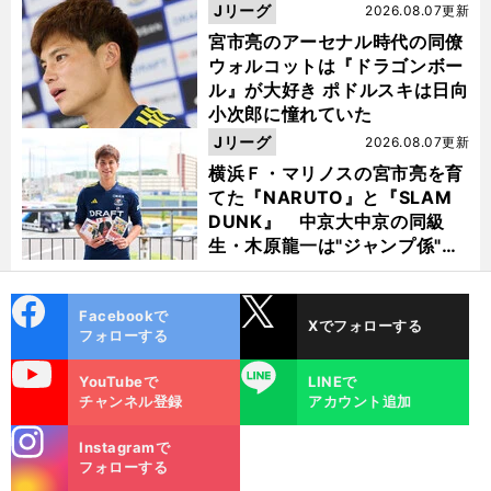
Jリーグ
2026.08.07更新
宮市亮のアーセナル時代の同僚
ウォルコットは『ドラゴンボー
ル』が大好き ポドルスキは日向
小次郎に憧れていた
Jリーグ
2026.08.07更新
横浜Ｆ・マリノスの宮市亮を育
てた『NARUTO』と『SLAM
DUNK』 中京大中京の同級
生・木原龍一は"ジャンプ係"だ
った
cebo
X
Facebookで
Xでフォローする
ok
フォローする
uTube
LINE
YouTubeで
LINEで
チャンネル登録
アカウント追加
stagra
Instagramで
m
フォローする