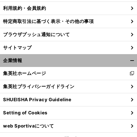
利用規約・会員規約
特定商取引法に基づく表示・その他の事項
ブラウザプッシュ通知について
サイトマップ
企業情報
開
く/
集英社ホームページ
新
閉
し
じ
集英社プライバシーガイドライン
い
る
ウ
SHUEISHA Privacy Guideline
ィ
ン
Setting of Cookies
ド
ウ
web Sportivaについて
で
開