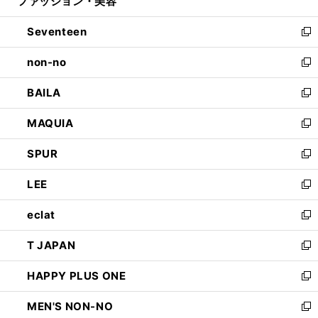
ファッション・美容
く
で
ド
ィ
開
ウ
ン
Seventeen
く
で
ド
新
開
ウ
し
non-no
く
で
い
新
開
ウ
し
BAILA
く
ィ
い
新
ン
ウ
し
MAQUIA
ド
ィ
い
新
ウ
ン
ウ
し
SPUR
で
ド
ィ
い
新
開
ウ
ン
ウ
し
LEE
く
で
ド
ィ
い
新
開
ウ
ン
ウ
し
eclat
く
で
ド
ィ
い
新
開
ウ
ン
ウ
し
T JAPAN
く
で
ド
ィ
い
新
開
ウ
ン
ウ
し
HAPPY PLUS ONE
く
で
ド
ィ
い
新
開
ウ
ン
ウ
し
MEN'S NON-NO
く
で
ド
ィ
い
新