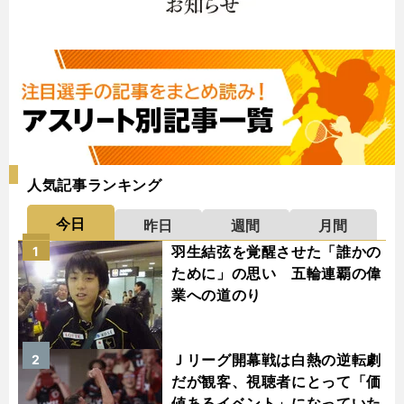
人気記事ランキング
今日
昨日
週間
月間
羽生結弦を覚醒させた「誰かの
1
ために」の思い 五輪連覇の偉
業への道のり
Ｊリーグ開幕戦は白熱の逆転劇
2
だが観客、視聴者にとって「価
値あるイベント」になっていた