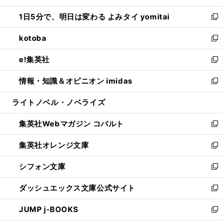
ウ
ン
ウ
し
1日5分で、明日は変わる よみタイ yomitai
で
ド
ィ
い
新
開
ウ
ン
ウ
し
kotoba
く
で
ド
ィ
い
新
開
ウ
ン
ウ
し
e!集英社
く
で
ド
ィ
い
新
開
ウ
ン
ウ
し
情報・知識＆オピニオン imidas
く
で
ド
ィ
い
新
開
ウ
ン
ウ
し
ライトノベル・ノベライズ
く
で
ド
ィ
い
開
ウ
ン
ウ
集英社Webマガジン コバルト
く
で
ド
ィ
新
開
ウ
ン
し
集英社オレンジ文庫
く
で
ド
い
新
開
ウ
ウ
し
シフォン文庫
く
で
ィ
い
新
開
ン
ウ
し
ダッシュエックス文庫公式サイト
く
ド
ィ
い
新
ウ
ン
ウ
し
JUMP j-BOOKS
で
ド
ィ
い
新
開
ウ
ン
ウ
し