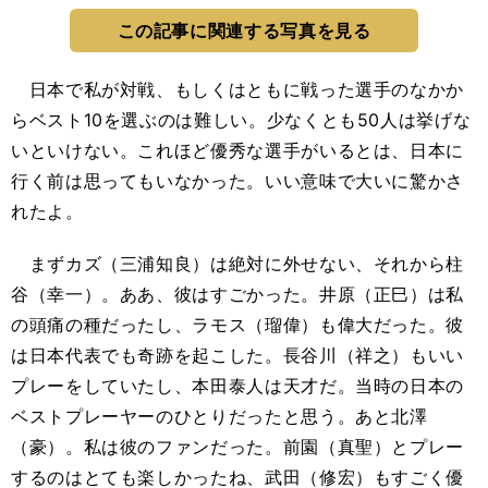
この記事に関連する写真を見る
日本で私が対戦、もしくはともに戦った選手のなかか
らベスト10を選ぶのは難しい。少なくとも50人は挙げな
いといけない。これほど優秀な選手がいるとは、日本に
行く前は思ってもいなかった。いい意味で大いに驚かさ
れたよ。
まずカズ（三浦知良）は絶対に外せない、それから柱
谷（幸一）。ああ、彼はすごかった。井原（正巳）は私
の頭痛の種だったし、ラモス（瑠偉）も偉大だった。彼
は日本代表でも奇跡を起こした。長谷川（祥之）もいい
プレーをしていたし、本田泰人は天才だ。当時の日本の
ベストプレーヤーのひとりだったと思う。あと北澤
（豪）。私は彼のファンだった。前園（真聖）とプレー
するのはとても楽しかったね、武田（修宏）もすごく優