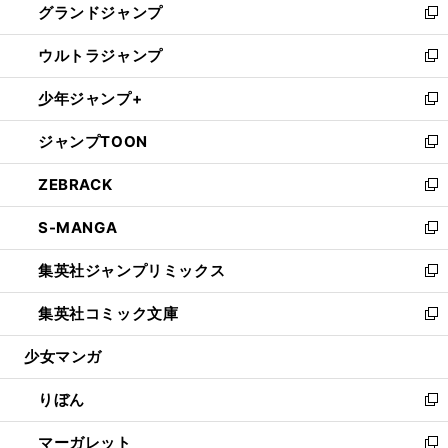
グランドジャンプ
で
ド
ィ
い
新
開
ウ
ン
ウ
し
ウルトラジャンプ
く
で
ド
ィ
い
新
開
ウ
ン
ウ
し
少年ジャンプ+
く
で
ド
ィ
い
新
開
ウ
ン
ウ
し
ジャンプTOON
く
で
ド
ィ
い
新
開
ウ
ン
ウ
し
ZEBRACK
く
で
ド
ィ
い
新
開
ウ
ン
ウ
し
S-MANGA
く
で
ド
ィ
い
新
開
ウ
ン
ウ
し
集英社ジャンプリミックス
く
で
ド
ィ
い
新
開
ウ
ン
ウ
し
集英社コミック文庫
く
で
ド
ィ
い
新
開
ウ
ン
ウ
し
少女マンガ
く
で
ド
ィ
い
開
ウ
ン
ウ
りぼん
く
で
ド
ィ
新
開
ウ
ン
し
マーガレット
く
で
ド
い
新