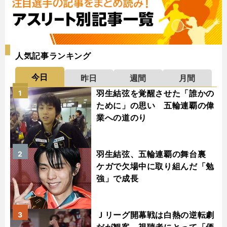
人気記事ランキング
今日
昨日
週間
月間
羽生結弦を覚醒させた「誰かの
1
ために」の思い 五輪連覇の偉
業への道のり
羽生結弦、五輪連覇の舞台裏
2
ケガで欠場中に取り組んだ「勉
強」で成長
Ｊリーグ開幕戦は白熱の逆転劇
3
だが観客、視聴者にとって「価