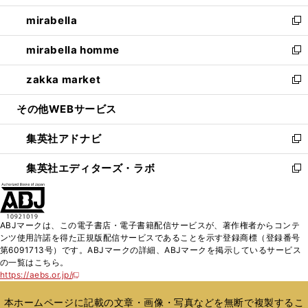
開
ウ
ン
ウ
し
mirabella
く
で
ド
ィ
い
新
開
ウ
ン
ウ
し
mirabella homme
く
で
ド
ィ
い
新
開
ウ
ン
ウ
し
zakka market
く
で
ド
ィ
い
新
開
ウ
ン
ウ
し
その他WEBサービス
く
で
ド
ィ
い
開
ウ
ン
ウ
集英社アドナビ
く
で
ド
ィ
新
開
ウ
ン
し
集英社エディターズ・ラボ
く
で
ド
い
新
開
ウ
ウ
し
く
で
ィ
い
開
ン
ウ
ABJマークは、この電子書店・電子書籍配信サービスが、著作権者からコンテ
く
ド
ィ
ンツ使用許諾を得た正規版配信サービスであることを示す登録商標（登録番号
ウ
ン
第6091713号）です。ABJマークの詳細、ABJマークを掲示しているサービス
で
ド
の一覧はこちら。
開
ウ
https://aebs.or.jp/
新
く
で
し
い
開
本ホームページに記載の文章・画像・写真などを無断で複製するこ