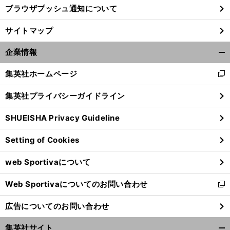
ブラウザプッシュ通知について
サイトマップ
企業情報
開
く/
集英社ホームページ
新
閉
し
じ
集英社プライバシーガイドライン
い
る
ウ
SHUEISHA Privacy Guideline
ィ
ン
Setting of Cookies
ド
ウ
web Sportivaについて
で
開
Web Sportivaについてのお問い合わせ
く
新
し
広告についてのお問い合わせ
い
ウ
集英社サイト
ィ