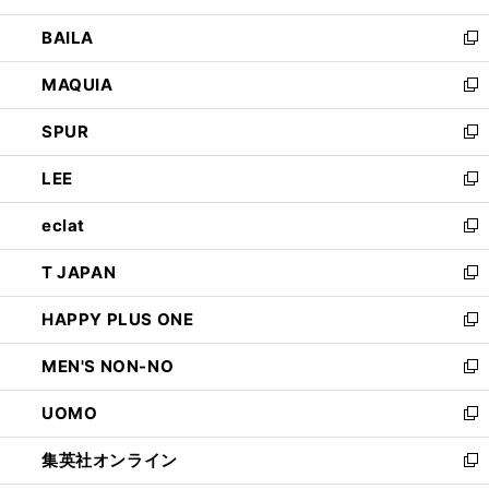
開
ウ
し
BAILA
く
ィ
い
新
ン
ウ
し
MAQUIA
ド
ィ
い
新
ウ
ン
ウ
し
SPUR
で
ド
ィ
い
新
開
ウ
ン
ウ
し
LEE
く
で
ド
ィ
い
新
開
ウ
ン
ウ
し
eclat
く
で
ド
ィ
い
新
開
ウ
ン
ウ
し
T JAPAN
く
で
ド
ィ
い
新
開
ウ
ン
ウ
し
HAPPY PLUS ONE
く
で
ド
ィ
い
新
開
ウ
ン
ウ
し
MEN'S NON-NO
く
で
ド
ィ
い
新
開
ウ
ン
ウ
し
UOMO
く
で
ド
ィ
い
新
開
ウ
ン
ウ
し
集英社オンライン
く
で
ド
ィ
い
新
開
ウ
ン
ウ
し