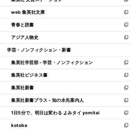
ィ
い
新
ン
ウ
し
web 集英社文庫
ド
ィ
い
新
ウ
ン
ウ
し
青春と読書
で
ド
ィ
い
新
開
ウ
ン
ウ
し
アジア人物史
く
で
ド
ィ
い
新
開
ウ
ン
ウ
し
学芸・ノンフィクション・新書
く
で
ド
ィ
い
開
ウ
ン
ウ
集英社学芸部 - 学芸・ノンフィクション
く
で
ド
ィ
新
開
ウ
ン
し
集英社ビジネス書
く
で
ド
い
新
開
ウ
ウ
し
集英社新書
く
で
ィ
い
新
開
ン
ウ
し
集英社新書プラス - 知の水先案内人
く
ド
ィ
い
新
ウ
ン
ウ
し
1日5分で、明日は変わる よみタイ yomitai
で
ド
ィ
い
新
開
ウ
ン
ウ
し
kotoba
く
で
ド
ィ
い
新