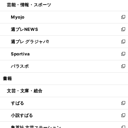
芸能・情報・スポーツ
く
で
ド
ィ
い
開
ウ
ン
ウ
Myojo
く
で
ド
ィ
新
開
ウ
ン
し
週プレNEWS
く
で
ド
い
新
開
ウ
ウ
し
週プレ グラジャパ!
く
で
ィ
い
新
開
ン
ウ
し
Sportiva
く
ド
ィ
い
新
ウ
ン
ウ
し
パラスポ
で
ド
ィ
い
新
開
ウ
ン
ウ
し
書籍
く
で
ド
ィ
い
開
ウ
ン
ウ
文芸・文庫・総合
く
で
ド
ィ
開
ウ
ン
すばる
く
で
ド
新
開
ウ
し
小説すばる
く
で
い
新
開
ウ
し
集英社 文芸ステーション
く