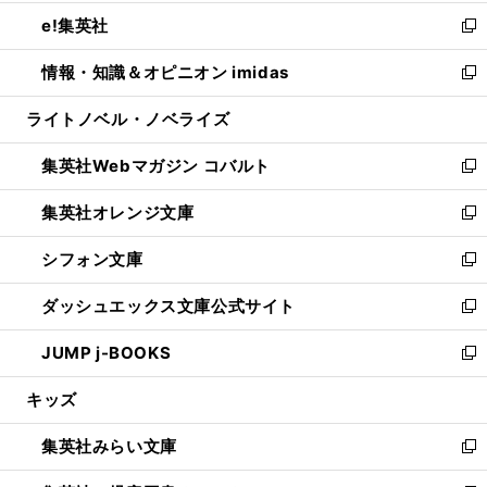
開
ウ
ン
ウ
し
e!集英社
く
で
ド
ィ
い
新
開
ウ
ン
ウ
し
情報・知識＆オピニオン imidas
く
で
ド
ィ
い
新
開
ウ
ン
ウ
し
ライトノベル・ノベライズ
く
で
ド
ィ
い
開
ウ
ン
ウ
集英社Webマガジン コバルト
く
で
ド
ィ
新
開
ウ
ン
し
集英社オレンジ文庫
く
で
ド
い
新
開
ウ
ウ
し
シフォン文庫
く
で
ィ
い
新
開
ン
ウ
し
ダッシュエックス文庫公式サイト
く
ド
ィ
い
新
ウ
ン
ウ
し
JUMP j-BOOKS
で
ド
ィ
い
新
開
ウ
ン
ウ
し
キッズ
く
で
ド
ィ
い
開
ウ
ン
ウ
集英社みらい文庫
く
で
ド
ィ
新
開
ウ
ン
し