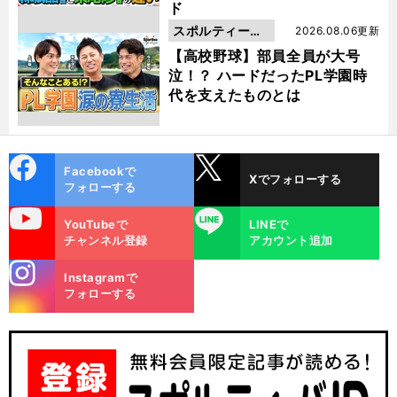
ド
スポルティーバ
2026.08.06更新
動画
【高校野球】部員全員が大号
泣！？ ハードだったPL学園時
代を支えたものとは
cebo
X
Facebookで
Xでフォローする
ok
フォローする
uTube
LINE
YouTubeで
LINEで
チャンネル登録
アカウント追加
stagra
Instagramで
m
フォローする