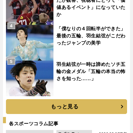
値あるイベント」になっていた
か
4
「僕なりの４回転半ができた」
最後の五輪、羽生結弦がこだわ
ったジャンプの美学
5
羽生結弦が一時は諦めたソチ五
輪の金メダル「五輪の本当の怖
さを知った......」
もっと見る
各スポーツコラム記事