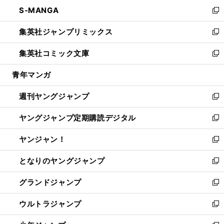
ン
ウ
し
S-MANGA
く
で
ド
ィ
い
新
開
ウ
ン
ウ
し
集英社ジャンプリミックス
く
で
ド
ィ
い
新
開
ウ
ン
ウ
し
集英社コミック文庫
く
で
ド
ィ
い
新
開
ウ
ン
ウ
し
青年マンガ
く
で
ド
ィ
い
開
ウ
ン
ウ
週刊ヤングジャンプ
く
で
ド
ィ
新
開
ウ
ン
し
ヤングジャンプ定期購読デジタル
く
で
ド
い
新
開
ウ
ウ
し
ヤンジャン！
く
で
ィ
い
新
開
ン
ウ
し
となりのヤングジャンプ
く
ド
ィ
い
新
ウ
ン
ウ
し
グランドジャンプ
で
ド
ィ
い
新
開
ウ
ン
ウ
し
ウルトラジャンプ
く
で
ド
ィ
い
新
開
ウ
ン
ウ
し