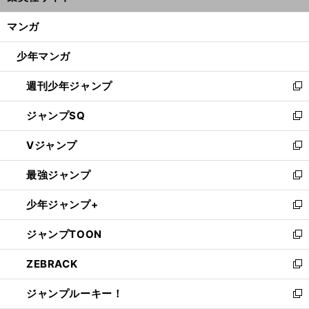
開
ン
く/
マンガ
ド
閉
ウ
じ
少年マンガ
で
る
開
週刊少年ジャンプ
く
新
し
ジャンプSQ
い
新
ウ
し
Vジャンプ
ィ
い
新
ン
ウ
し
最強ジャンプ
ド
ィ
い
新
ウ
ン
ウ
し
少年ジャンプ+
で
ド
ィ
い
新
開
ウ
ン
ウ
し
ジャンプTOON
く
で
ド
ィ
い
新
開
ウ
ン
ウ
し
ZEBRACK
く
で
ド
ィ
い
新
開
ウ
ン
ウ
し
ジャンプルーキー！
く
で
ド
ィ
い
新
開
ウ