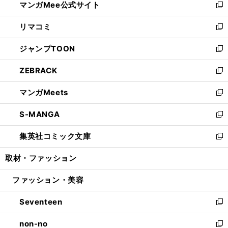
マンガMee公式サイト
く
ド
ィ
い
新
ウ
ン
ウ
し
リマコミ
で
ド
ィ
い
新
開
ウ
ン
ウ
し
ジャンプTOON
く
で
ド
ィ
い
新
開
ウ
ン
ウ
し
ZEBRACK
く
で
ド
ィ
い
新
開
ウ
ン
ウ
し
マンガMeets
く
で
ド
ィ
い
新
開
ウ
ン
ウ
し
S-MANGA
く
で
ド
ィ
い
新
開
ウ
ン
ウ
し
集英社コミック文庫
く
で
ド
ィ
い
新
開
ウ
ン
ウ
し
取材・ファッション
く
で
ド
ィ
い
開
ウ
ン
ウ
ファッション・美容
く
で
ド
ィ
開
ウ
ン
Seventeen
く
で
ド
新
開
ウ
し
non-no
く
で
い
新