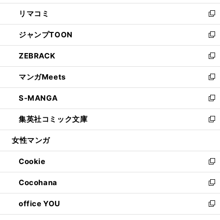
ウ
ン
ウ
し
リマコミ
で
ド
ィ
い
新
開
ウ
ン
ウ
し
ジャンプTOON
く
で
ド
ィ
い
新
開
ウ
ン
ウ
し
ZEBRACK
く
で
ド
ィ
い
新
開
ウ
ン
ウ
し
マンガMeets
く
で
ド
ィ
い
新
開
ウ
ン
ウ
し
S-MANGA
く
で
ド
ィ
い
新
開
ウ
ン
ウ
し
集英社コミック文庫
く
で
ド
ィ
い
新
開
ウ
ン
ウ
し
女性マンガ
く
で
ド
ィ
い
開
ウ
ン
ウ
Cookie
く
で
ド
ィ
新
開
ウ
ン
し
Cocohana
く
で
ド
い
新
開
ウ
ウ
し
office YOU
く
で
ィ
い
新
開
ン
ウ
し