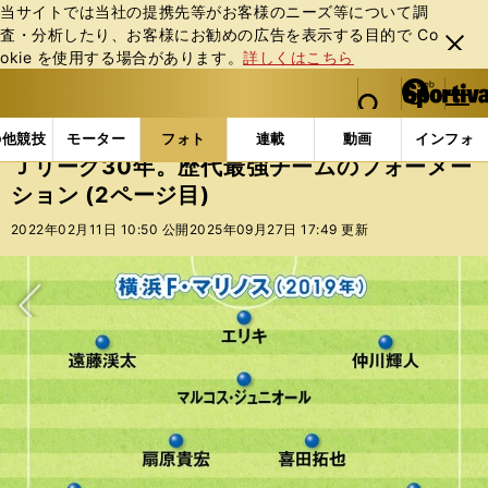
当サイトでは当社の提携先等がお客様のニーズ等について調
査・分析したり、お客様にお勧めの広告を表⽰する⽬的で Co
閉じ
okie を使⽤する場合があります。
詳しくはこちら
る
マイペ
web Sportiva (webスポルティーバ)
検索
メニュ
we
ー
フォトギャラリー
コラムフォト
Ｊリーグ30年。歴
b
ジ
の他競技
モーター
フォト
連載
動画
インフォ
ス
Ｊリーグ30年。歴代最強チームのフォーメー
ポ
ション (2ページ目)
ル
テ
2022年02月11日 10:50 公開
2025年09月27日 17:49 更新
ィ
ー
バ
次へ