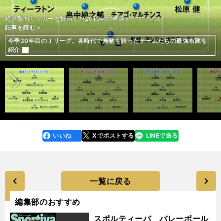
超攻撃的サッカーを披露した2019年の横浜Ｆ・マリノス
記事を読む＞
記事を読む＞
記事を読む＞
記事を読む＞
記事を読む＞
記事を読む＞
今季30年目のＪリーグ。各時代で無敵を誇ったチームたちの最強布陣を
今季30年目のＪリーグ。各時代で無敵を誇ったチームたちの最強布陣を
今季30年目のＪリーグ。各時代で無敵を誇ったチームたちの最強布陣を
今季30年目のＪリーグ。各時代で無敵を誇ったチームたちの最強布陣を
今季30年目のＪリーグ。各時代で無敵を誇ったチームたちの最強布陣を
今季30年目のＪリーグ。各時代で無敵を誇ったチームたちの最強布陣を
前へ
紹介
紹介
紹介
紹介
紹介
紹介
いいね
Xでポストする
LINEで送る
line
faceboo
x
k
一覧に戻る
編集部のおすすめ
スポルティーバ バレーボール