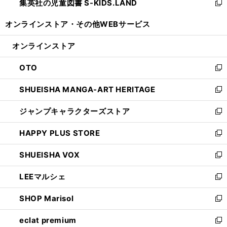
集英社の児童図書 S-KIDS.LAND
く
で
ド
い
新
開
ウ
ウ
し
オンラインストア・
その他WEBサービス
く
で
ィ
い
開
ン
ウ
オンラインストア
く
ド
ィ
ウ
ン
OTO
で
ド
新
開
ウ
し
SHUEISHA MANGA-ART HERITAGE
く
で
い
新
開
ウ
し
ジャンプキャラクターズストア
く
ィ
い
新
ン
ウ
し
HAPPY PLUS STORE
ド
ィ
い
新
ウ
ン
ウ
し
SHUEISHA VOX
で
ド
ィ
い
新
開
ウ
ン
ウ
し
LEEマルシェ
く
で
ド
ィ
い
新
開
ウ
ン
ウ
し
SHOP Marisol
く
で
ド
ィ
い
新
開
ウ
ン
ウ
し
eclat premium
く
で
ド
ィ
い
新