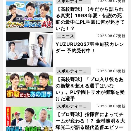
スポルティーバ
2026.08.07更新
動画
【高校野球】【今だから語られ
る真実】1998年夏・伝説の死
闘の最中にPL学園に何が起きて
いた！？
ニュース
2026.08.07更新
YUZURU2027羽生結弦カレン
ダー 予約受付中！
スポルティーバ
2026.08.06更新
動画
【高校野球】「プロ入り後もあ
の衝撃を超える選手はいな
い」。PL学園トリオが衝撃を受
けた選手
スポルティーバ
2026.08.06更新
動画
【プロ野球】指揮官によってチ
ームが変わる！？ 金村義明＆大
塚光二が語る歴代監督エピソー