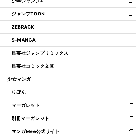
少年ジャンプ+
く
で
ド
ィ
い
新
開
ウ
ン
ウ
し
ジャンプTOON
く
で
ド
ィ
い
新
開
ウ
ン
ウ
し
ZEBRACK
く
で
ド
ィ
い
新
開
ウ
ン
ウ
し
S-MANGA
く
で
ド
ィ
い
新
開
ウ
ン
ウ
し
集英社ジャンプリミックス
く
で
ド
ィ
い
新
開
ウ
ン
ウ
し
集英社コミック文庫
く
で
ド
ィ
い
新
開
ウ
ン
ウ
し
少女マンガ
く
で
ド
ィ
い
開
ウ
ン
ウ
りぼん
く
で
ド
ィ
新
開
ウ
ン
し
マーガレット
く
で
ド
い
新
開
ウ
ウ
し
別冊マーガレット
く
で
ィ
い
新
開
ン
ウ
し
マンガMee公式サイト
く
ド
ィ
い
新