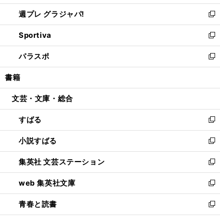
開
ウ
ウ
し
週プレ グラジャパ!
く
で
ィ
い
新
開
ン
ウ
し
Sportiva
く
ド
ィ
い
新
ウ
ン
ウ
し
パラスポ
で
ド
ィ
い
新
開
ウ
ン
ウ
し
書籍
く
で
ド
ィ
い
開
ウ
ン
ウ
文芸・文庫・総合
く
で
ド
ィ
開
ウ
ン
すばる
く
で
ド
新
開
ウ
し
小説すばる
く
で
い
新
開
ウ
し
集英社 文芸ステーション
く
ィ
い
新
ン
ウ
し
web 集英社文庫
ド
ィ
い
新
ウ
ン
ウ
し
青春と読書
で
ド
ィ
い
新
開
ウ
ン
ウ
し