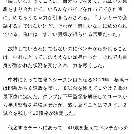
『楽しいな』ってことは、自分らで考えて、お互いの発
想をすり合わせて、いろんなパイプを作ってできた時
に、めちゃくちゃ力が引き合わされる。『サッカーで会
話する』ではないけど、それが『楽しいな』に込められ
ている。俺には、すごい勇気が得られる言葉だった」
故障しているわけでもないのにベンチから外れること
は、中村にとってこのうえない屈辱だった。それでも自
身が置かれた状況を受け入れ、力を尽くした。
中村にとって在籍３シーズン目となる2021年。横浜FC
は開幕から６連敗を喫し、８試合を終えて１分け７敗の
最下位に沈んだ。クラブは下平監督を解任してユースか
ら早川監督を昇格させたが、盛り返すことはできず、２
試合を残してJ2降格が決定した。
低迷するチームにあって、40歳を超えてベンチから外