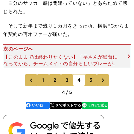
「自分のサッカー感は間違っていない」とあらためて感
じられた。
そして新年まで残り１カ月をきった頃、横浜FCから１
年契約の再オファーが届いた。
次のページへ
【このままでは終わりたくない】「早さんが監督に
なってから、チームメイトの自分らしいプレーが増
えていった。そうすると楽しいし、自分のプレーに
責任感も出てくる。チームとして"はめすぎない"こ
次
1
2
3
4
5
のページへ
のページへ
とで、サッカ
前
4 / 5
いいね
Xでポストする
LINEで送る
line
faceboo
x
k