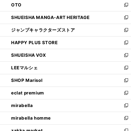
OTO
で
ド
新
開
ウ
し
SHUEISHA MANGA-ART HERITAGE
く
で
い
新
開
ウ
し
ジャンプキャラクターズストア
く
ィ
い
新
ン
ウ
し
HAPPY PLUS STORE
ド
ィ
い
新
ウ
ン
ウ
し
SHUEISHA VOX
で
ド
ィ
い
新
開
ウ
ン
ウ
し
LEEマルシェ
く
で
ド
ィ
い
新
開
ウ
ン
ウ
し
SHOP Marisol
く
で
ド
ィ
い
新
開
ウ
ン
ウ
し
eclat premium
く
で
ド
ィ
い
新
開
ウ
ン
ウ
し
mirabella
く
で
ド
ィ
い
新
開
ウ
ン
ウ
し
mirabella homme
く
で
ド
ィ
い
新
開
ウ
ン
ウ
し
zakka market
く
で
ド