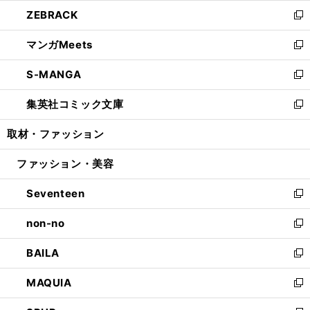
ウ
ン
ウ
し
ZEBRACK
く
で
ド
ィ
い
新
開
ウ
ン
ウ
し
マンガMeets
く
で
ド
ィ
い
新
開
ウ
ン
ウ
し
S-MANGA
く
で
ド
ィ
い
新
開
ウ
ン
ウ
し
集英社コミック文庫
く
で
ド
ィ
い
新
開
ウ
ン
ウ
し
取材・ファッション
く
で
ド
ィ
い
開
ウ
ン
ウ
ファッション・美容
く
で
ド
ィ
開
ウ
ン
Seventeen
く
で
ド
新
開
ウ
し
non-no
く
で
い
新
開
ウ
し
BAILA
く
ィ
い
新
ン
ウ
し
MAQUIA
ド
ィ
い
新
ウ
ン
ウ
し