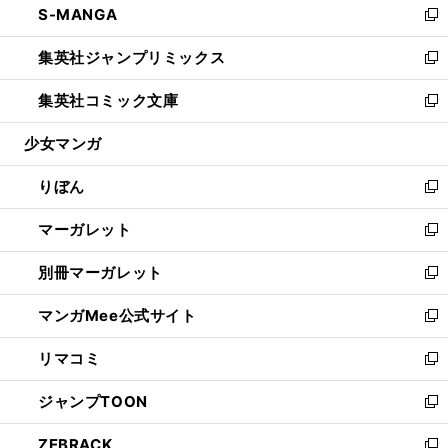
S-MANGA
く
で
ド
ィ
い
新
開
ウ
ン
ウ
し
集英社ジャンプリミックス
く
で
ド
ィ
い
新
開
ウ
ン
ウ
し
集英社コミック文庫
く
で
ド
ィ
い
新
開
ウ
ン
ウ
し
少女マンガ
く
で
ド
ィ
い
開
ウ
ン
ウ
りぼん
く
で
ド
ィ
新
開
ウ
ン
し
マーガレット
く
で
ド
い
新
開
ウ
ウ
し
別冊マーガレット
く
で
ィ
い
新
開
ン
ウ
し
マンガMee公式サイト
く
ド
ィ
い
新
ウ
ン
ウ
し
リマコミ
で
ド
ィ
い
新
開
ウ
ン
ウ
し
ジャンプTOON
く
で
ド
ィ
い
新
開
ウ
ン
ウ
し
ZEBRACK
く
で
ド
ィ
い