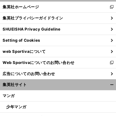
へ
く/
集英社ホームページ
新
閉
し
じ
集英社プライバシーガイドライン
い
る
ウ
SHUEISHA Privacy Guideline
ィ
ン
Setting of Cookies
ド
ウ
web Sportivaについて
で
開
Web Sportivaについてのお問い合わせ
く
新
し
広告についてのお問い合わせ
い
ウ
集英社サイト
ィ
開
ン
く/
マンガ
ド
閉
ウ
じ
少年マンガ
で
る
開