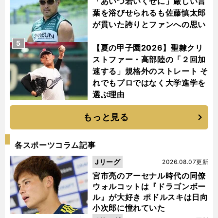
「あいつ若いくせに」厳しい言
葉を浴びせられるも佐藤慎太郎
が貫いた誇りとファンへの思い
5
【夏の甲子園2026】聖隷クリ
ストファー・高部陸の「２回加
速する」規格外のストレート そ
れでもプロではなく大学進学を
選ぶ理由
もっと見る
各スポーツコラム記事
Jリーグ
2026.08.07更新
宮市亮のアーセナル時代の同僚
ウォルコットは『ドラゴンボー
ル』が大好き ポドルスキは日向
小次郎に憧れていた