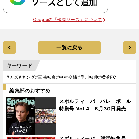
Googleの「優先ソース」について
一覧に戻る
キーワード
#カズ
#キング
#三浦知良
#中村俊輔
#早川知伸
#横浜FC
編集部のおすすめ
スポルティーバ バレーボール
特集号 Vol.4 6月30日発売
スポルティーバ 部活特集号