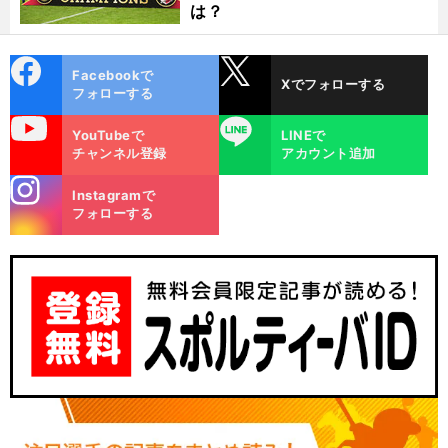
は？
cebo
X
Facebookで
Xでフォローする
ok
フォローする
uTube
LINE
YouTubeで
LINEで
チャンネル登録
アカウント追加
stagra
Instagramで
m
フォローする