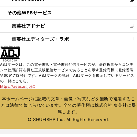
ィ
い
新
開
ウ
ン
ウ
し
その他WEBサービス
く
で
ド
ィ
い
開
ウ
ン
ウ
集英社アドナビ
く
で
ド
ィ
新
開
ウ
ン
し
集英社エディターズ・ラボ
く
で
ド
い
新
開
ウ
ウ
し
く
で
ィ
い
開
ン
ウ
ABJマークは、この電子書店・電子書籍配信サービスが、著作権者からコンテ
く
ド
ィ
ンツ使用許諾を得た正規版配信サービスであることを示す登録商標（登録番号
ウ
ン
第6091713号）です。ABJマークの詳細、ABJマークを掲示しているサービス
で
ド
の一覧はこちら。
開
ウ
https://aebs.or.jp/
新
く
で
し
い
開
本ホームページに記載の文章・画像・写真などを無断で複製するこ
ウ
く
とは法律で禁じられています。全ての著作権は株式会社 集英社に帰
ィ
属します。
ン
ド
© SHUEISHA Inc. All Rights Reserved.
ウ
で
開
く