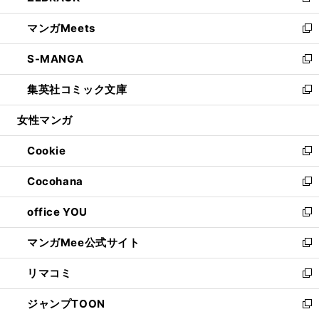
新
開
ウ
ン
ウ
し
マンガMeets
く
で
ド
ィ
い
新
開
ウ
ン
ウ
し
S-MANGA
く
で
ド
ィ
い
新
開
ウ
ン
ウ
し
集英社コミック文庫
く
で
ド
ィ
い
新
開
ウ
ン
ウ
し
女性マンガ
く
で
ド
ィ
い
開
ウ
ン
ウ
Cookie
く
で
ド
ィ
新
開
ウ
ン
し
Cocohana
く
で
ド
い
新
開
ウ
ウ
し
office YOU
く
で
ィ
い
新
開
ン
ウ
し
マンガMee公式サイト
く
ド
ィ
い
新
ウ
ン
ウ
し
リマコミ
で
ド
ィ
い
新
開
ウ
ン
ウ
し
ジャンプTOON
く
で
ド
ィ
い
新
開