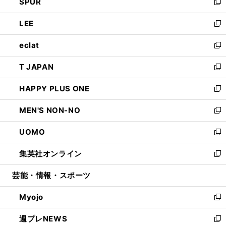
SPUR
で
ド
ィ
い
新
開
ウ
ン
ウ
し
LEE
く
で
ド
ィ
い
新
開
ウ
ン
ウ
し
eclat
く
で
ド
ィ
い
新
開
ウ
ン
ウ
し
T JAPAN
く
で
ド
ィ
い
新
開
ウ
ン
ウ
し
HAPPY PLUS ONE
く
で
ド
ィ
い
新
開
ウ
ン
ウ
し
MEN'S NON-NO
く
で
ド
ィ
い
新
開
ウ
ン
ウ
し
UOMO
く
で
ド
ィ
い
新
開
ウ
ン
ウ
し
集英社オンライン
く
で
ド
ィ
い
新
開
ウ
ン
ウ
し
芸能・情報・スポーツ
く
で
ド
ィ
い
開
ウ
ン
ウ
Myojo
く
で
ド
ィ
新
開
ウ
ン
し
週プレNEWS
く
で
ド
い
新