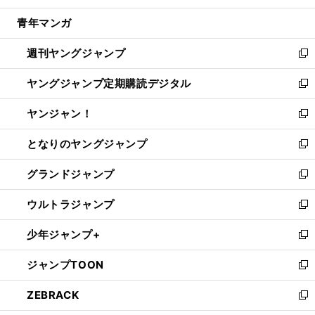
開
ウ
ン
ウ
し
青年マンガ
く
で
ド
ィ
い
開
ウ
ン
ウ
週刊ヤングジャンプ
く
で
ド
ィ
新
開
ウ
ン
し
ヤングジャンプ定期購読デジタル
く
で
ド
い
新
開
ウ
ウ
し
ヤンジャン！
く
で
ィ
い
新
開
ン
ウ
し
となりのヤングジャンプ
く
ド
ィ
い
新
ウ
ン
ウ
し
グランドジャンプ
で
ド
ィ
い
新
開
ウ
ン
ウ
し
ウルトラジャンプ
く
で
ド
ィ
い
新
開
ウ
ン
ウ
し
少年ジャンプ+
く
で
ド
ィ
い
新
開
ウ
ン
ウ
し
ジャンプTOON
く
で
ド
ィ
い
新
開
ウ
ン
ウ
し
ZEBRACK
く
で
ド
ィ
い
新
開
ウ
ン
ウ
し