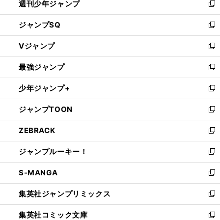
週刊少年ジャンプ
く
新
し
ジャンプSQ
い
新
ウ
し
Vジャンプ
ィ
い
新
ン
ウ
し
最強ジャンプ
ド
ィ
い
新
ウ
ン
ウ
し
少年ジャンプ+
で
ド
ィ
い
新
開
ウ
ン
ウ
し
ジャンプTOON
く
で
ド
ィ
い
新
開
ウ
ン
ウ
し
ZEBRACK
く
で
ド
ィ
い
新
開
ウ
ン
ウ
し
ジャンプルーキー！
く
で
ド
ィ
い
新
開
ウ
ン
ウ
し
S-MANGA
く
で
ド
ィ
い
新
開
ウ
ン
ウ
し
集英社ジャンプリミックス
く
で
ド
ィ
い
新
開
ウ
ン
ウ
し
集英社コミック文庫
く
で
ド
ィ
い
新