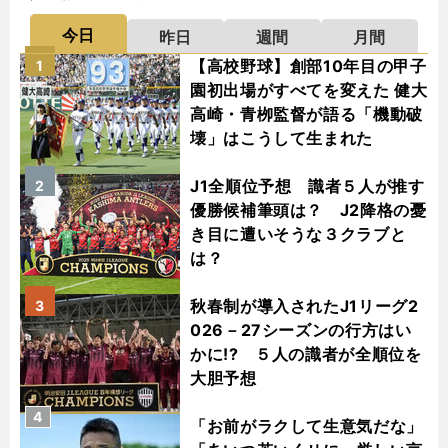
今日
昨日
週間
月間
【高校野球】創部10年目の甲子
1
園初出場がすべてを変えた 健大
高崎・青栁監督が語る「機動破
壊」はこうして生まれた
J1全順位予想 識者５人が推す
2
優勝候補筆頭は？ J2降格の憂
き目に遭いそうな３クラブと
は？
秋春制が導入されたJ1リーグ2
3
026－27シーズンの行方はい
かに!? ５人の識者が全順位を
大胆予想
4
「お前がラクして生意気だな」