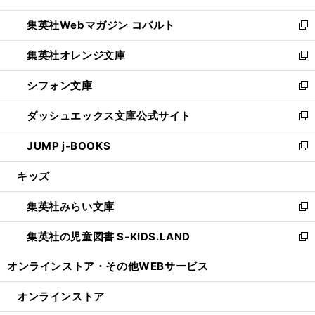
開
ウ
ン
ウ
集英社Webマガジン コバルト
く
で
ド
ィ
新
開
ウ
ン
し
集英社オレンジ文庫
く
で
ド
い
新
開
ウ
ウ
し
シフォン文庫
く
で
ィ
い
新
開
ン
ウ
し
ダッシュエックス文庫公式サイト
く
ド
ィ
い
新
ウ
ン
ウ
し
JUMP j-BOOKS
で
ド
ィ
い
新
開
ウ
ン
ウ
し
キッズ
く
で
ド
ィ
い
開
ウ
ン
ウ
集英社みらい文庫
く
で
ド
ィ
新
開
ウ
ン
し
集英社の児童図書 S-KIDS.LAND
く
で
ド
い
新
開
ウ
ウ
し
オンラインストア・
その他WEBサービス
く
で
ィ
い
開
ン
ウ
オンラインストア
く
ド
ィ
ウ
ン