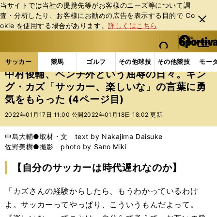
当サイトでは当社の提携先等がお客様のニーズ等について調
査・分析したり、お客様にお勧めの広告を表⽰する⽬的で Co
閉じ
okie を使⽤する場合があります。
詳しくはこちら
る
マイペ
web Sportiva (webスポルティーバ)
検索
メニュ
we
ー
サッカーの記事一覧
Jリーグ他
Jリーグ
中村俊
b
ジ
サッカー
競馬
ゴルフ
その他球技
その他競技
モー
ス
中村俊輔、ベンチ外という屈辱の日々。キン
ポ
グ・カズ「サッカー、楽しいな」の言葉に勇
ル
気をもらった (4ページ目)
テ
ィ
2022年01月17日 11:00 公開
2022年01月18日 18:02 更新
ー
バ
中島大輔●取材・文 text by Nakajima Daisuke
佐野美樹●撮影 photo by Sano Miki
【自分のサッカーは時代遅れなのか】
「カズさんの経験からしたら、もうわかっているわけ
よ。サッカーってやっぱり、こういうもんだよって。