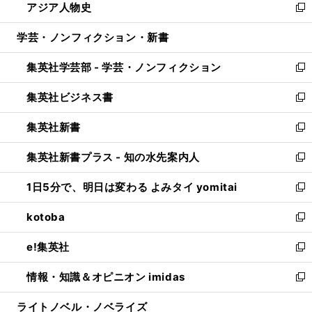
アジア人物史
く
で
ド
ィ
い
新
開
ウ
ン
ウ
し
学芸・ノンフィクション・新書
く
で
ド
ィ
い
開
ウ
ン
ウ
集英社学芸部 - 学芸・ノンフィクション
く
で
ド
ィ
新
開
ウ
ン
し
集英社ビジネス書
く
で
ド
い
新
開
ウ
ウ
し
集英社新書
く
で
ィ
い
新
開
ン
ウ
し
集英社新書プラス - 知の水先案内人
く
ド
ィ
い
新
ウ
ン
ウ
し
1日5分で、明日は変わる よみタイ yomitai
で
ド
ィ
い
新
開
ウ
ン
ウ
し
kotoba
く
で
ド
ィ
い
新
開
ウ
ン
ウ
し
e!集英社
く
で
ド
ィ
い
新
開
ウ
ン
ウ
し
情報・知識＆オピニオン imidas
く
で
ド
ィ
い
新
開
ウ
ン
ウ
し
ライトノベル・ノベライズ
く
で
ド
ィ
い