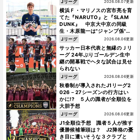
Jリーグ
2026.08.07更新
横浜Ｆ・マリノスの宮市亮を育
てた『NARUTO』と『SLAM
DUNK』 中京大中京の同級
生・木原龍一は"ジャンプ係"だ
った
Jリーグ
2026.08.06更新
サッカー日本代表と無縁のＪリ
ーグ 24年ぶりゴールデン生中
継の開幕戦でヘタな試合は見せ
られない
Jリーグ
2026.08.06更新
秋春制が導入されたJ1リーグ2
026－27シーズンの行方はい
かに!? ５人の識者が全順位を
大胆予想
Jリーグ
2026.08.06更新
J1全順位予想 識者５人が推す
優勝候補筆頭は？ J2降格の憂
き目に遭いそうな３クラブと