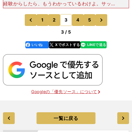
経験からしたら、もうわかっているわけよ。サッカ
ーってやっぱり、こういうもんだよって。『楽しい
な』ってことは、自分らで考えて、お互いの発想を
次
1
2
3
4
5
のページへ
のページへ
すり合わせて、
前
3 / 5
いいね
Xでポストする
LINEで送る
line
faceboo
x
k
Googleの「優先ソース」について
一覧に戻る