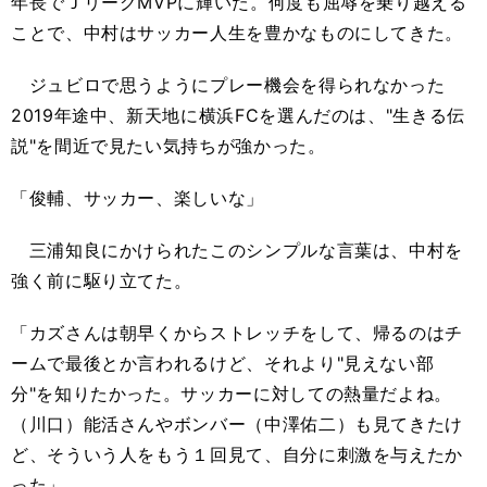
年長でＪリーグMVPに輝いた。何度も屈辱を乗り越える
ことで、中村はサッカー人生を豊かなものにしてきた。
ジュビロで思うようにプレー機会を得られなかった
2019年途中、新天地に横浜FCを選んだのは、"生きる伝
説"を間近で見たい気持ちが強かった。
「俊輔、サッカー、楽しいな」
三浦知良にかけられたこのシンプルな言葉は、中村を
強く前に駆り立てた。
「カズさんは朝早くからストレッチをして、帰るのはチ
ームで最後とか言われるけど、それより"見えない部
分"を知りたかった。サッカーに対しての熱量だよね。
（川口）能活さんやボンバー（中澤佑二）も見てきたけ
ど、そういう人をもう１回見て、自分に刺激を与えたか
った」