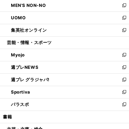
し
MEN'S NON-NO
く
で
ド
ィ
い
新
開
ウ
ン
ウ
し
UOMO
く
で
ド
ィ
い
新
開
ウ
ン
ウ
し
集英社オンライン
く
で
ド
ィ
い
新
開
ウ
ン
ウ
し
芸能・情報・スポーツ
く
で
ド
ィ
い
開
ウ
ン
ウ
Myojo
く
で
ド
ィ
新
開
ウ
ン
し
週プレNEWS
く
で
ド
い
新
開
ウ
ウ
し
週プレ グラジャパ!
く
で
ィ
い
新
開
ン
ウ
し
Sportiva
く
ド
ィ
い
新
ウ
ン
ウ
し
パラスポ
で
ド
ィ
い
新
開
ウ
ン
ウ
し
書籍
く
で
ド
ィ
い
開
ウ
ン
ウ
く