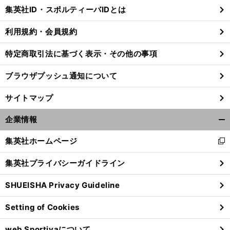
じ
集英社ID・スポルティーバIDとは
る
利用規約・会員規約
特定商取引法に基づく表示・その他の事項
前
へ
ブラウザプッシュ通知について
サイトマップ
企業情報
開
く/
集英社ホームページ
新
閉
し
じ
集英社プライバシーガイドライン
い
る
ウ
SHUEISHA Privacy Guideline
ィ
ン
Setting of Cookies
ド
ウ
web Sportivaについて
で