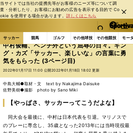
当サイトでは当社の提携先等がお客様のニーズ等について調
査・分析したり、お客様にお勧めの広告を表⽰する⽬的で Co
閉じ
okie を使⽤する場合があります。
詳しくはこちら
る
マイペ
web Sportiva (webスポルティーバ)
検索
メニュ
we
ー
サッカーの記事一覧
Jリーグ他
Jリーグ
中村俊
b
ジ
サッカー
競馬
ゴルフ
その他球技
その他競技
モー
ス
中村俊輔、ベンチ外という屈辱の日々。キン
ポ
グ・カズ「サッカー、楽しいな」の言葉に勇
ル
気をもらった (3ページ目)
テ
ィ
2022年01月17日 11:00 公開
2022年01月18日 18:02 更新
ー
バ
中島大輔●取材・文 text by Nakajima Daisuke
佐野美樹●撮影 photo by Sano Miki
【やっぱさ、サッカーってこうだよな】
同大会を最後に、中村は日本代表を引退。マリノスで
のプレーに専念し、35歳となった2013年には当時現役最