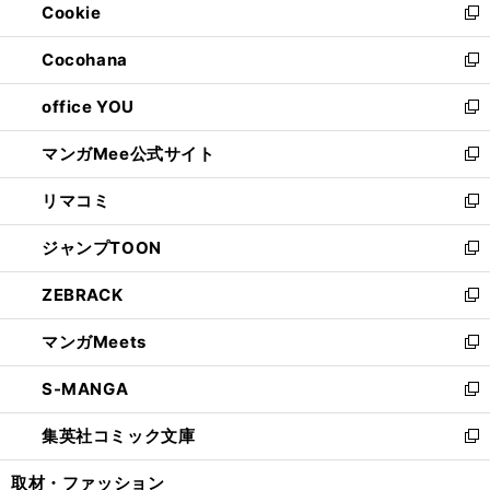
Cookie
く
で
ド
ィ
新
開
ウ
ン
し
Cocohana
く
で
ド
い
新
開
ウ
ウ
し
office YOU
く
で
ィ
い
新
開
ン
ウ
し
マンガMee公式サイト
く
ド
ィ
い
新
ウ
ン
ウ
し
リマコミ
で
ド
ィ
い
新
開
ウ
ン
ウ
し
ジャンプTOON
く
で
ド
ィ
い
新
開
ウ
ン
ウ
し
ZEBRACK
く
で
ド
ィ
い
新
開
ウ
ン
ウ
し
マンガMeets
く
で
ド
ィ
い
新
開
ウ
ン
ウ
し
S-MANGA
く
で
ド
ィ
い
新
開
ウ
ン
ウ
し
集英社コミック文庫
く
で
ド
ィ
い
新
開
ウ
ン
ウ
し
取材・ファッション
く
で
ド
ィ
い