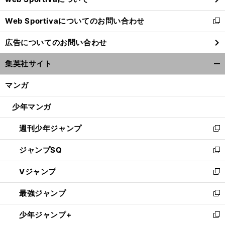
開
Web Sportivaについてのお問い合わせ
く
新
し
広告についてのお問い合わせ
い
ウ
集英社サイト
ィ
開
ン
く/
マンガ
ド
閉
ウ
じ
少年マンガ
で
る
開
週刊少年ジャンプ
く
新
し
ジャンプSQ
い
新
ウ
し
Vジャンプ
ィ
い
新
ン
ウ
し
最強ジャンプ
ド
ィ
い
新
ウ
ン
ウ
し
少年ジャンプ+
で
ド
ィ
い
新