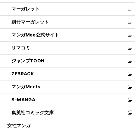
開
ウ
ン
し
マーガレット
く
で
ド
い
新
開
ウ
ウ
し
別冊マーガレット
く
で
ィ
い
新
開
ン
ウ
し
マンガMee公式サイト
く
ド
ィ
い
新
ウ
ン
ウ
し
リマコミ
で
ド
ィ
い
新
開
ウ
ン
ウ
し
ジャンプTOON
く
で
ド
ィ
い
新
開
ウ
ン
ウ
し
ZEBRACK
く
で
ド
ィ
い
新
開
ウ
ン
ウ
し
マンガMeets
く
で
ド
ィ
い
新
開
ウ
ン
ウ
し
S-MANGA
く
で
ド
ィ
い
新
開
ウ
ン
ウ
し
集英社コミック文庫
く
で
ド
ィ
い
新
開
ウ
ン
ウ
し
女性マンガ
く
で
ド
ィ
い
開
ウ
ン
ウ