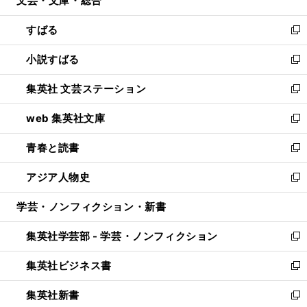
文芸・文庫・総合
で
ド
ィ
開
ウ
ン
すばる
く
で
ド
新
開
ウ
し
小説すばる
く
で
い
新
開
ウ
し
集英社 文芸ステーション
く
ィ
い
新
ン
ウ
し
web 集英社文庫
ド
ィ
い
新
ウ
ン
ウ
し
青春と読書
で
ド
ィ
い
新
開
ウ
ン
ウ
し
アジア人物史
く
で
ド
ィ
い
新
開
ウ
ン
ウ
し
学芸・ノンフィクション・新書
く
で
ド
ィ
い
開
ウ
ン
ウ
集英社学芸部 - 学芸・ノンフィクション
く
で
ド
ィ
新
開
ウ
ン
し
集英社ビジネス書
く
で
ド
い
新
開
ウ
ウ
し
集英社新書
く
で
ィ
い
新