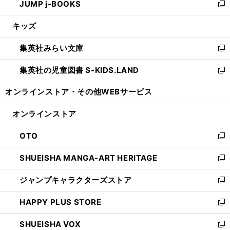
JUMP j-BOOKS
で
ド
ィ
い
新
開
ウ
ン
ウ
し
キッズ
く
で
ド
ィ
い
開
ウ
ン
ウ
集英社みらい文庫
く
で
ド
ィ
新
開
ウ
ン
し
集英社の児童図書 S-KIDS.LAND
く
で
ド
い
新
開
ウ
ウ
し
オンラインストア・
その他WEBサービス
く
で
ィ
い
開
ン
ウ
オンラインストア
く
ド
ィ
ウ
ン
OTO
で
ド
新
開
ウ
し
SHUEISHA MANGA-ART HERITAGE
く
で
い
新
開
ウ
し
ジャンプキャラクターズストア
く
ィ
い
新
ン
ウ
し
HAPPY PLUS STORE
ド
ィ
い
新
ウ
ン
ウ
し
SHUEISHA VOX
で
ド
ィ
い
新