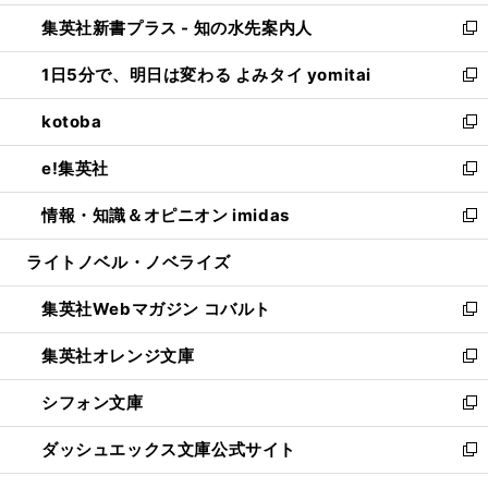
開
ン
ウ
し
集英社新書プラス - 知の水先案内人
く
ド
ィ
い
新
ウ
ン
ウ
し
1日5分で、明日は変わる よみタイ yomitai
で
ド
ィ
い
新
開
ウ
ン
ウ
し
kotoba
く
で
ド
ィ
い
新
開
ウ
ン
ウ
し
e!集英社
く
で
ド
ィ
い
新
開
ウ
ン
ウ
し
情報・知識＆オピニオン imidas
く
で
ド
ィ
い
新
開
ウ
ン
ウ
し
ライトノベル・ノベライズ
く
で
ド
ィ
い
開
ウ
ン
ウ
集英社Webマガジン コバルト
く
で
ド
ィ
新
開
ウ
ン
し
集英社オレンジ文庫
く
で
ド
い
新
開
ウ
ウ
し
シフォン文庫
く
で
ィ
い
新
開
ン
ウ
し
ダッシュエックス文庫公式サイト
く
ド
ィ
い
新
ウ
ン
ウ
し