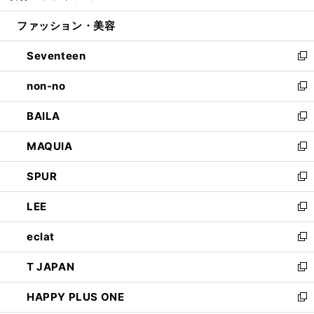
開
ウ
ン
ウ
ファッション・美容
く
で
ド
ィ
開
ウ
ン
Seventeen
く
で
ド
新
開
ウ
し
non-no
く
で
い
新
開
ウ
し
BAILA
く
ィ
い
新
ン
ウ
し
MAQUIA
ド
ィ
い
新
ウ
ン
ウ
し
SPUR
で
ド
ィ
い
新
開
ウ
ン
ウ
し
LEE
く
で
ド
ィ
い
新
開
ウ
ン
ウ
し
eclat
く
で
ド
ィ
い
新
開
ウ
ン
ウ
し
T JAPAN
く
で
ド
ィ
い
新
開
ウ
ン
ウ
し
HAPPY PLUS ONE
く
で
ド
ィ
い
新
開
ウ
ン
ウ