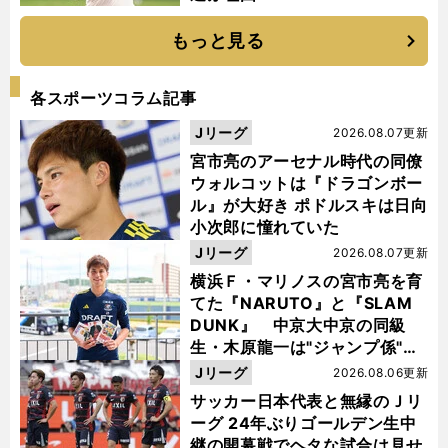
もっと見る
各スポーツコラム記事
Jリーグ
2026.08.07更新
宮市亮のアーセナル時代の同僚
ウォルコットは『ドラゴンボー
ル』が大好き ポドルスキは日向
小次郎に憧れていた
Jリーグ
2026.08.07更新
横浜Ｆ・マリノスの宮市亮を育
てた『NARUTO』と『SLAM
DUNK』 中京大中京の同級
生・木原龍一は"ジャンプ係"だ
った
Jリーグ
2026.08.06更新
サッカー日本代表と無縁のＪリ
ーグ 24年ぶりゴールデン生中
継の開幕戦でヘタな試合は見せ