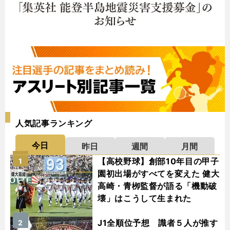
人気記事ランキング
今日
昨日
週間
月間
【高校野球】創部10年目の甲子
1
園初出場がすべてを変えた 健大
高崎・青栁監督が語る「機動破
壊」はこうして生まれた
J1全順位予想 識者５人が推す
2