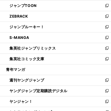
開
ウ
ン
ウ
し
ジャンプTOON
く
で
ド
ィ
い
新
開
ウ
ン
ウ
し
ZEBRACK
く
で
ド
ィ
い
新
開
ウ
ン
ウ
し
ジャンプルーキー！
く
で
ド
ィ
い
新
開
ウ
ン
ウ
し
S-MANGA
く
で
ド
ィ
い
新
開
ウ
ン
ウ
し
集英社ジャンプリミックス
く
で
ド
ィ
い
新
開
ウ
ン
ウ
し
集英社コミック文庫
く
で
ド
ィ
い
新
開
ウ
ン
ウ
し
青年マンガ
く
で
ド
ィ
い
開
ウ
ン
ウ
週刊ヤングジャンプ
く
で
ド
ィ
新
開
ウ
ン
し
ヤングジャンプ定期購読デジタル
く
で
ド
い
新
開
ウ
ウ
し
ヤンジャン！
く
で
ィ
い
新
開
ン
ウ
し