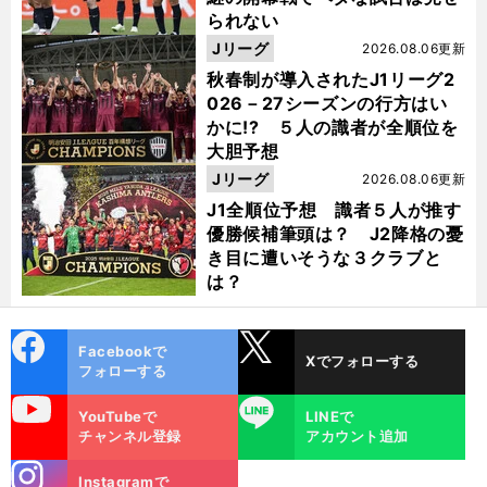
られない
Jリーグ
2026.08.06更新
秋春制が導入されたJ1リーグ2
026－27シーズンの行方はい
かに!? ５人の識者が全順位を
大胆予想
Jリーグ
2026.08.06更新
J1全順位予想 識者５人が推す
優勝候補筆頭は？ J2降格の憂
き目に遭いそうな３クラブと
は？
cebo
X
Facebookで
Xでフォローする
ok
フォローする
uTube
LINE
YouTubeで
LINEで
チャンネル登録
アカウント追加
stagra
Instagramで