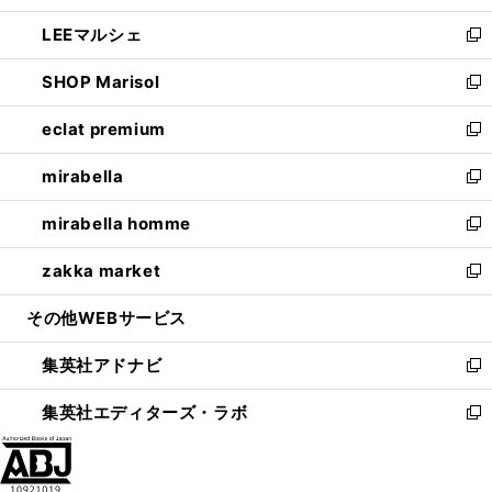
開
ウ
ン
ウ
し
LEEマルシェ
く
で
ド
ィ
い
新
開
ウ
ン
ウ
し
SHOP Marisol
く
で
ド
ィ
い
新
開
ウ
ン
ウ
し
eclat premium
く
で
ド
ィ
い
新
開
ウ
ン
ウ
し
mirabella
く
で
ド
ィ
い
新
開
ウ
ン
ウ
し
mirabella homme
く
で
ド
ィ
い
新
開
ウ
ン
ウ
し
zakka market
く
で
ド
ィ
い
新
開
ウ
ン
ウ
し
その他WEBサービス
く
で
ド
ィ
い
開
ウ
ン
ウ
集英社アドナビ
く
で
ド
ィ
新
開
ウ
ン
し
集英社エディターズ・ラボ
く
で
ド
い
新
開
ウ
ウ
し
く
で
ィ
い
開
ン
ウ