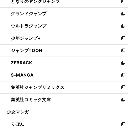
となりのヤングジャンプ
く
ド
ィ
い
新
ウ
ン
ウ
し
グランドジャンプ
で
ド
ィ
い
新
開
ウ
ン
ウ
し
ウルトラジャンプ
く
で
ド
ィ
い
新
開
ウ
ン
ウ
し
少年ジャンプ+
く
で
ド
ィ
い
新
開
ウ
ン
ウ
し
ジャンプTOON
く
で
ド
ィ
い
新
開
ウ
ン
ウ
し
ZEBRACK
く
で
ド
ィ
い
新
開
ウ
ン
ウ
し
S-MANGA
く
で
ド
ィ
い
新
開
ウ
ン
ウ
し
集英社ジャンプリミックス
く
で
ド
ィ
い
新
開
ウ
ン
ウ
し
集英社コミック文庫
く
で
ド
ィ
い
新
開
ウ
ン
ウ
し
少女マンガ
く
で
ド
ィ
い
開
ウ
ン
ウ
りぼん
く
で
ド
ィ
新