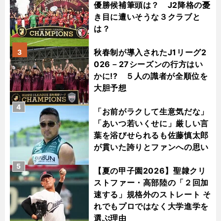
優勝候補筆頭は？ J2降格の憂
き目に遭いそうな３クラブと
は？
秋春制が導入されたJ1リーグ2
3
026－27シーズンの行方はい
かに!? ５人の識者が全順位を
大胆予想
4
「お前がラクして生意気だな」
「あいつ若いくせに」厳しい言
葉を浴びせられるも佐藤慎太郎
が貫いた誇りとファンへの思い
5
【夏の甲子園2026】聖隷クリ
ストファー・高部陸の「２回加
速する」規格外のストレート そ
れでもプロではなく大学進学を
選ぶ理由