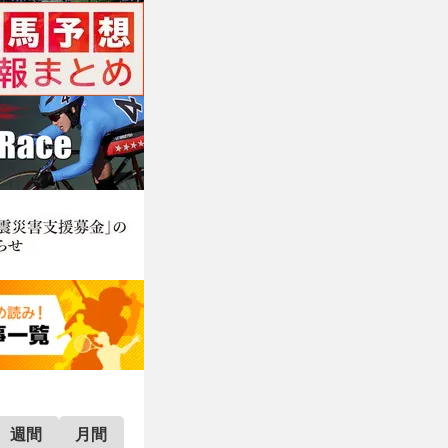
週間
月間