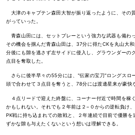
大津のキャプテン森田大智が振り返ったように、その質
がっていった。
青森山田には、セットプレーという強力な武器も備わっ
その機会を掴んだ青森山田は、37分に得たCKを丸山大
分後にも隙を逃さず左サイドに侵入し、グラウンダーの
点目を奪取した。
さらに後半早々の55分には、"伝家の宝刀"ロングスロ
頭で合わせて３点目を奪うと、78分には渡邊星来が豪快
４点リードで迎えた終盤に、コーナー付近で時間を稼ぐ
かもしれない。それでも２年前は２−０からの逆転負け
PK戦に持ち込まれての敗戦と、２年連続で目前で優勝を
ずかな隙も与えたくないという想いは理解できる。