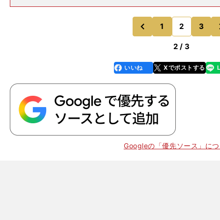
プテンとか関係なく、みんな意見も言うし、聞く耳も持
力がすばらしかったと思います」「傾聴力」と「自己主
する選手」に不可欠
1
2
3
のページへ
のページへ
前
2 / 3
いいね
Xでポストする
line
faceboo
x
k
Googleの「優先ソース」に