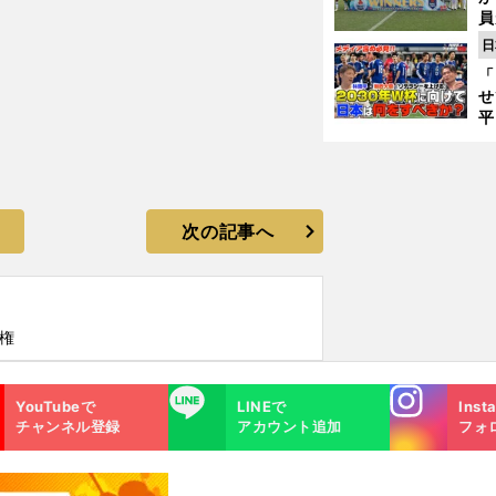
員
み
日
「
せ
平
2
プ
べ
次の記事へ
権
Instagra
LINE
YouTubeで
LINEで
Inst
m
チャンネル登録
アカウント追加
フォ