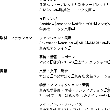
い
ウ
い
ド
ウ
ウ
ド
りぼん
マーガレット
別冊マーガレット
新
新
新
ウ
ィ
ウ
ウ
で
で
ウ
S-MANGA
集英社コミック文庫
し
新
し
新
ィ
ン
ィ
で
開
開
で
い
し
い
し
ン
ド
ン
女性マンガ
開
く
く
開
ウ
い
ウ
い
ド
ウ
ド
Cookie
Cocohana
office YOU
マンガM
く
く
新
新
新
ィ
ウ
ィ
ウ
ウ
で
ウ
集英社コミック文庫
し
新
し
し
ン
ィ
ン
ィ
で
開
で
い
し
い
い
ド
ン
ド
ン
取材・ファッション
ファッション・美容
開
く
開
ウ
い
ウ
ウ
ウ
ド
ウ
ド
Seventeen
non-no
BAILA
MAQUIA
S
く
く
新
新
新
新
ィ
ウ
ィ
ィ
で
ウ
で
ウ
集英社オンライン
し
新
し
し
し
ン
ィ
ン
ン
開
で
開
で
い
し
い
い
い
ド
ン
ド
ド
芸能・情報・スポーツ
く
開
く
開
ウ
い
ウ
ウ
ウ
ウ
ド
ウ
ウ
Myojo
週プレNEWS
週プレ グラジャパ!
く
く
新
新
新
ィ
ウ
ィ
ィ
ィ
で
ウ
で
で
し
し
ン
ィ
ン
ン
ン
書籍
文芸・文庫・総合
開
で
開
開
い
い
ド
ン
ド
ド
ド
すばる
小説すばる
集英社 文芸ステーシ
く
開
く
く
新
新
ウ
ウ
ウ
ド
ウ
ウ
ウ
く
し
し
ィ
ィ
学芸・ノンフィクション・新書
で
ウ
で
で
で
い
い
ン
ン
集英社学芸部 - 学芸・ノンフィクション
開
で
開
開
開
新
ウ
ウ
ド
ド
1日5分で、明日は変わる よみタイ yomitai
く
開
く
く
く
し
新
ィ
ィ
ウ
ウ
く
い
ン
ン
ライトノベル・ノベライズ
で
で
ウ
ド
ド
集英社Webマガジン コバルト
集英社オレ
開
開