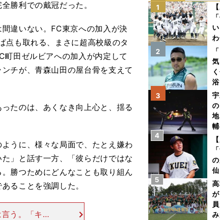
全勝利での戴冠だった。
【
1
「
い
間違いない。FC東京への加入が決
わ
ば点も取れる、まさに超高校級のタ
だ
「
2
C町田ゼルビアへの加入が内定して
気
ランチが、青森山田の屋台骨を支えて
く
浴
太
宇
3
ァ
の
ったのは、あくなき向上心と、揺る
地
輔
4
題
【
ように、様々な局面で、たとえ嫌わ
「
いた」と話す一方、「彼らだけではな
の
仙
る。勝つためにどんなことも取り組ん
5
か
高
であることを強調した。
画
が
員
は言う。「キャ
み