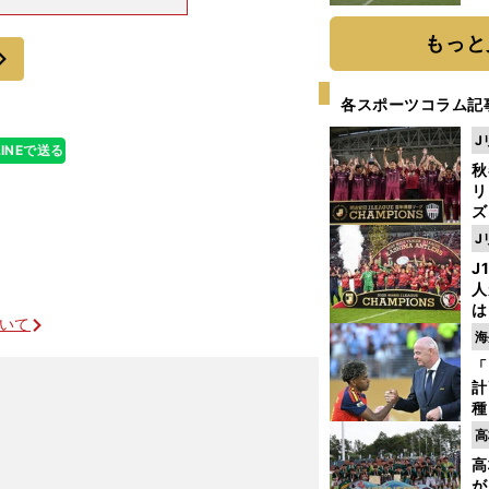
つ。本当に団結
張」は、「大成
もっと
次
各スポーツコラム記
J
LINEで送る
秋
リ
ズ
J
を
J
人
は
ついて
に
海
と
「
計
種
ィ
高
起
高
が