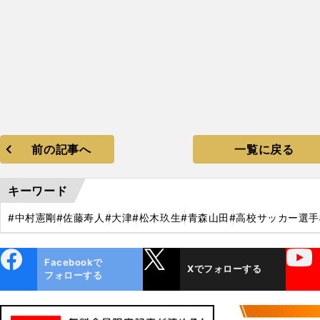
前の記事へ
一覧に戻る
キーワード
#中村憲剛
#佐藤寿人
#大津
#松木玖生
#青森山田
#高校サッカー選手
ebo
X
YouTube
Facebookで
Xでフォローする
ok
フォローする