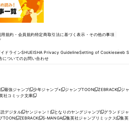
利用規約・会員規約
特定商取引法に基づく表示・その他の事項
プ
ガイドライン
SHUEISHA Privacy Guideline
Setting of Cookies
web 
告についてのお問い合わせ
プ
最強ジャンプ
少年ジャンプ+
ジャンプTOON
ZEBRACK
ジ
新
新
新
新
新
英社コミック文庫
し
新
し
し
し
し
い
い
し
い
い
い
ウ
ウ
い
ウ
ウ
ウ
購読デジタル
ヤンジャン！
となりのヤングジャンプ
グランドジ
新
新
新
ィ
ィ
ウ
ィ
ィ
ィ
プTOON
ZEBRACK
S-MANGA
集英社ジャンプリミックス
集英
新
し
新
し
新
し
新
ン
ン
ィ
ン
ン
ン
し
い
し
い
し
い
し
ド
ド
ン
ド
ド
ド