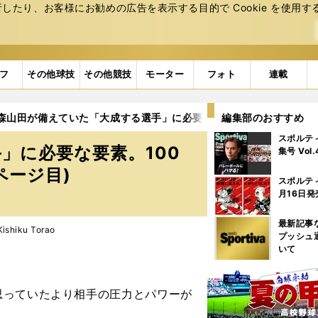
たり、お客様にお勧めの広告を表⽰する⽬的で Cookie を使⽤す
フ
その他球技
その他競技
モーター
フォト
連載
森山田が備えていた「大成する選手」に必要な要素。100回目にふ
編集部のおすすめ
スポルテ
」に必要な要素。100
集号 Vol
ページ目)
スポルテ
月16日発
最新記事
hiku Torao
プッシュ
いて
思っていたより相手の圧力とパワーが