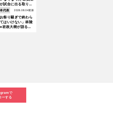
が試合に出る取り組
が進んでいる
本代表
2026.08.04更新
お祭り騒ぎで終わら
てはいけない」林陵
×岩政大樹が語る、
030年ワールドカッ
へ日本が積み上げる
きもの
agramで
ローする