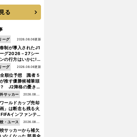
見る
事
リーグ
2026.08.06更新
春制が導入されたJ1
ーグ2026－27シー
ンの行方はいかに!?
５人の識者が全順位
リーグ
2026.08.06更新
大胆予想
1全順位予想 識者５
が推す優勝候補筆頭
？ J2降格の憂き目
遭いそうな３クラブ
外サッカー
2026.08.05
は？
ワールドカップ売却
更新
画」は断念も残る火
 FIFAインファンテ
ーノ会長体制に何が
校・ユース
2026.08.05
前
きているのか
へ
校サッカーから補欠
更新
いなくなった 部員全