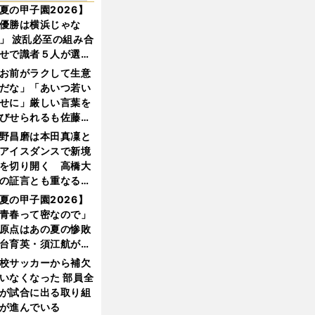
夏の甲子園2026】
優勝は横浜じゃな
」 波乱必至の組み合
せで識者５人が選ん
優勝校はここだ！
お前がラクして生意
だな」「あいつ若い
せに」厳しい言葉を
びせられるも佐藤慎
郎が貫いた誇りとフ
野昌磨は本田真凜と
ンへの思い
アイスダンスで新境
を切り開く 高橋大
の証言とも重なる課
と楽しさ
夏の甲子園2026】
青春って密なので」
原点はあの夏の惨敗
台育英・須江航が明
す"日本一1000日計
校サッカーから補欠
"のすべて
いなくなった 部員全
が試合に出る取り組
が進んでいる