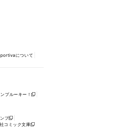
Sportivaについて
ャンプルーキー！
新
し
い
ウ
ャンプ
新
ィ
社コミック文庫
し
新
ン
い
し
ド