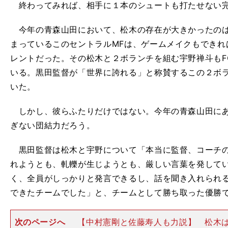
終わってみれば、相手に１本のシュートも打たせない完
今年の青森山田において、松木の存在が大きかったのは
まっているこのセントラルMFは、ゲームメイクもできれ
レントだった。その松木と２ボランチを組む宇野禅斗もF
いる。黒田監督が「世界に誇れる」と称賛するこの２ボ
いた。
しかし、彼らふたりだけではない。今年の青森山田にあ
ぎない団結力だろう。
黒田監督は松木と宇野について「本当に監督、コーチの
れようとも、軋轢が生じようとも、厳しい言葉を発して
く、全員がしっかりと発言できるし、話を聞き入れられ
できたチームでした」と、チームとして勝ち取った優勝
次のページへ
【中村憲剛と佐藤寿人も力説】 松木