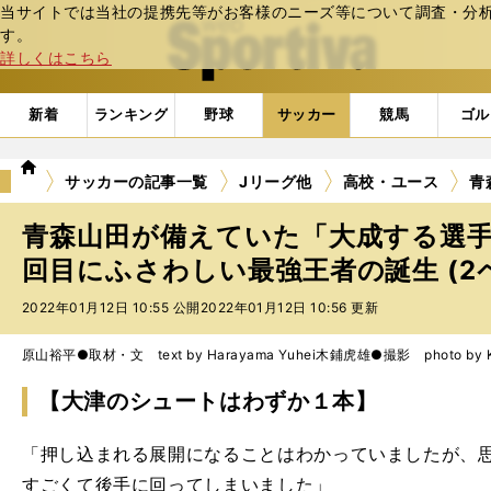
当サイトでは当社の提携先等がお客様のニーズ等について調査・分析し
web Sportiva (webスポルティーバ)
す。
詳しくはこちら
新着
ランキング
野球
サッカー
競馬
ゴル
we
サッカーの記事一覧
Jリーグ他
高校・ユース
青
b
ス
青森山田が備えていた「大成する選手
ポ
ル
回目にふさわしい最強王者の誕生 (2
テ
2022年01月12日 10:55 公開
2022年01月12日 10:56 更新
ィ
ー
バ
原山裕平●取材・文 text by Harayama Yuhei
木鋪虎雄●撮影 photo by Kis
【大津のシュートはわずか１本】
「押し込まれる展開になることはわかっていましたが、
すごくて後手に回ってしまいました」