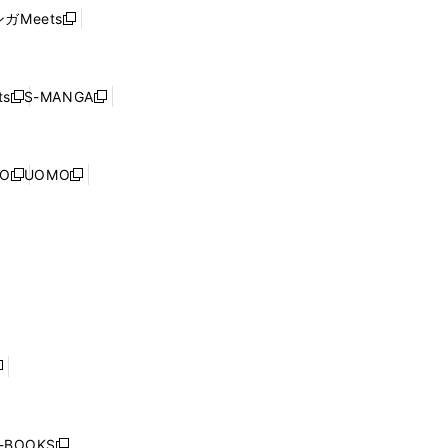
ウ
い
ウ
ガMeets
新
ィ
ウ
で
し
ン
ィ
開
い
ド
ン
く
ウ
ウ
ド
s
S-MANGA
新
新
ィ
で
ウ
し
し
ン
開
で
い
い
ド
く
開
ウ
ウ
ウ
NO
UOMO
く
新
新
ィ
ィ
で
し
し
ン
ン
開
い
い
ド
ド
く
ウ
ウ
ウ
ウ
ィ
ィ
で
で
ン
ン
開
開
ド
ド
く
く
ウ
ウ
で
で
開
開
く
く
し
い
ウ
j-BOOKS