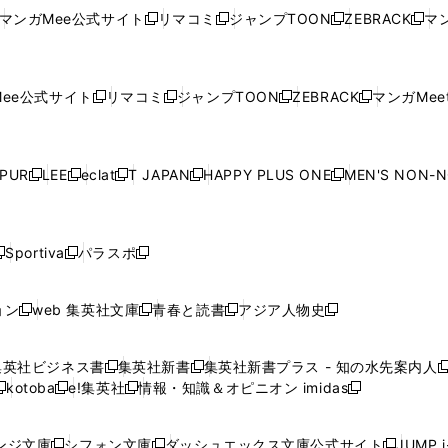
い
ウ
い
ウ
い
ウ
い
ウ
ウ
ド
ウ
ウ
ウ
マンガMee公式サイト
リマコミ
ジャンプTOON
ZEBRACK
マン
新
新
新
新
ウ
ィ
ウ
ィ
ウ
ィ
ウ
で
で
ウ
で
で
で
し
し
し
し
し
ィ
ン
ィ
ン
ィ
ン
ィ
開
開
で
開
開
開
い
い
い
い
い
ン
ド
ン
ド
ン
ド
ン
く
く
開
く
く
く
ウ
ウ
ウ
ウ
ウ
ド
ウ
ド
ウ
ド
ウ
ド
ee公式サイト
リマコミ
ジャンプTOON
ZEBRACK
マンガMeet
く
新
新
新
新
ィ
ィ
ィ
ィ
ィ
ウ
で
ウ
で
ウ
で
ウ
し
し
し
し
ン
ン
ン
ン
ン
で
開
で
開
で
開
で
い
い
い
い
ド
ド
ド
ド
ド
開
く
開
く
開
く
開
ウ
ウ
ウ
ウ
ウ
ウ
ウ
ウ
ウ
PUR
LEE
eclat
T JAPAN
HAPPY PLUS ONE
MEN'S NON-
く
く
く
く
新
新
新
新
新
ィ
ィ
ィ
ィ
で
で
で
で
で
し
し
し
し
し
ン
ン
ン
ン
開
開
開
開
開
い
い
い
い
い
ド
ド
ド
ド
く
く
く
く
く
ウ
ウ
ウ
ウ
ウ
ウ
ウ
ウ
ウ
Sportiva
パラスポ
新
新
ィ
ィ
ィ
ィ
ィ
で
で
で
で
し
し
し
ン
ン
ン
ン
ン
開
開
開
開
い
い
い
ド
ド
ド
ド
ド
ョン
web 集英社文庫
青春と読書
アジア人物史
く
く
く
く
新
新
新
新
ウ
ウ
ウ
ウ
ウ
ウ
ウ
ウ
し
し
し
し
ィ
ィ
ィ
で
で
で
で
で
い
い
い
い
ン
ン
ン
集英社ビジネス書
集英社新書
集英社新書プラス - 知の水先案内人
開
開
開
開
開
新
新
新
ウ
ウ
ウ
ウ
ド
ド
ド
kotoba
e!集英社
情報・知識＆オピニオン imidas
く
く
く
く
く
新
し
新
し
新
ィ
ィ
ィ
ィ
ウ
ウ
ウ
し
し
い
し
い
し
ン
ン
ン
ン
で
で
で
い
い
ウ
い
ウ
い
ド
ド
ド
ド
ンジ文庫
シフォン文庫
ダッシュエックス文庫公式サイト
JUMP 
開
開
開