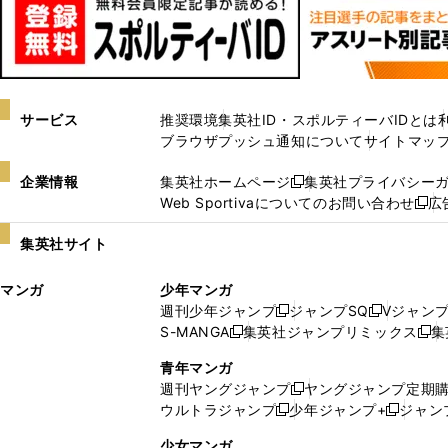
サービス
推奨環境
集英社ID・スポルティーバIDとは
ブラウザプッシュ通知について
サイトマッ
企業情報
集英社ホームページ
集英社プライバシー
新
Web Sportivaについてのお問い合わせ
広
し
新
い
し
集英社サイト
ウ
い
ィ
ウ
マンガ
少年マンガ
ン
ィ
週刊少年ジャンプ
ジャンプSQ
Vジャン
ド
ン
新
新
S-MANGA
集英社ジャンプリミックス
集
ウ
ド
新
し
し
新
で
ウ
し
い
い
し
青年マンガ
開
で
い
ウ
ウ
い
週刊ヤングジャンプ
ヤングジャンプ定期
新
く
開
ウ
ィ
ィ
ウ
ウルトラジャンプ
少年ジャンプ+
ジャン
新
し
新
く
ィ
ン
ン
ィ
し
い
し
ン
ド
ド
ン
少女マンガ