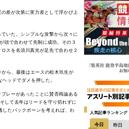
の差が次第に実力差として浮かび上
ていた。シンプルな攻撃から次々に
和が頭で合わせて先制に成功。その３
クロスを名須川真光が足先で合わせ２
ーから、最後はエースの松木玖生が
なヘッドでダメを押した。
プレーがあったことに賛否両論ある
、そして去年はリードを守り切れずに
逃したバックボーンを考えれば、わ
人気記事ランキング
今日
昨日