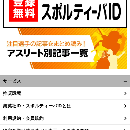
サービス
開
く/
推奨環境
閉
じ
集英社ID・スポルティーバIDとは
る
利用規約・会員規約