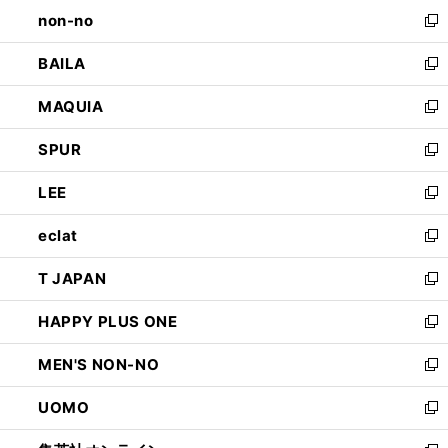
し
non-no
く
で
い
新
開
ウ
し
BAILA
く
ィ
い
新
ン
ウ
し
MAQUIA
ド
ィ
い
新
ウ
ン
ウ
し
SPUR
で
ド
ィ
い
新
開
ウ
ン
ウ
し
LEE
く
で
ド
ィ
い
新
開
ウ
ン
ウ
し
eclat
く
で
ド
ィ
い
新
開
ウ
ン
ウ
し
T JAPAN
く
で
ド
ィ
い
新
開
ウ
ン
ウ
し
HAPPY PLUS ONE
く
で
ド
ィ
い
新
開
ウ
ン
ウ
し
MEN'S NON-NO
く
で
ド
ィ
い
新
開
ウ
ン
ウ
し
UOMO
く
で
ド
ィ
い
新
開
ウ
ン
ウ
し