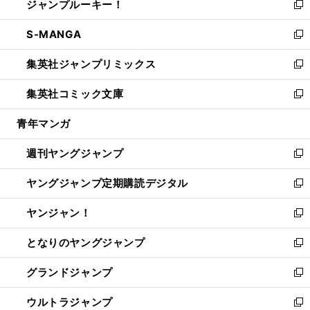
ジャンプルーキー！
く
で
ド
ィ
い
新
開
ウ
ン
ウ
し
S-MANGA
く
で
ド
ィ
い
新
開
ウ
ン
ウ
し
集英社ジャンプリミックス
く
で
ド
ィ
い
新
開
ウ
ン
ウ
し
集英社コミック文庫
く
で
ド
ィ
い
新
開
ウ
ン
ウ
し
青年マンガ
く
で
ド
ィ
い
開
ウ
ン
ウ
週刊ヤングジャンプ
く
で
ド
ィ
新
開
ウ
ン
し
ヤングジャンプ定期購読デジタル
く
で
ド
い
新
開
ウ
ウ
し
ヤンジャン！
く
で
ィ
い
新
開
ン
ウ
し
となりのヤングジャンプ
く
ド
ィ
い
新
ウ
ン
ウ
し
グランドジャンプ
で
ド
ィ
い
新
開
ウ
ン
ウ
し
ウルトラジャンプ
く
で
ド
ィ
い
新