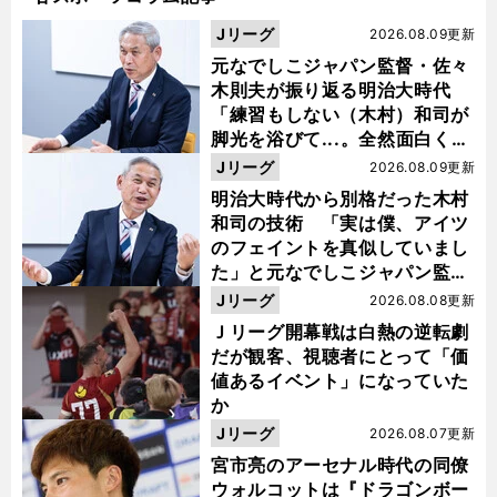
Jリーグ
2026.08.09更新
元なでしこジャパン監督・佐々
木則夫が振り返る明治大時代
「練習もしない（木村）和司が
脚光を浴びて...。全然面白くな
い４年間でした」
Jリーグ
2026.08.09更新
明治大時代から別格だった木村
和司の技術 「実は僕、アイツ
のフェイントを真似していまし
た」と元なでしこジャパン監
督・佐々木則夫
Jリーグ
2026.08.08更新
Ｊリーグ開幕戦は白熱の逆転劇
だが観客、視聴者にとって「価
値あるイベント」になっていた
か
Jリーグ
2026.08.07更新
宮市亮のアーセナル時代の同僚
ウォルコットは『ドラゴンボー