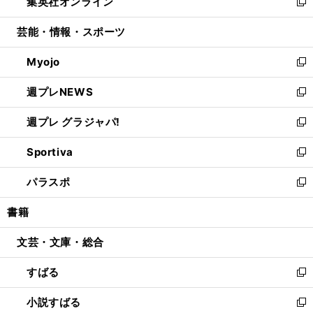
集英社オンライン
く
で
ド
ィ
い
新
開
ウ
ン
ウ
し
芸能・情報・スポーツ
く
で
ド
ィ
い
開
ウ
ン
ウ
Myojo
く
で
ド
ィ
新
開
ウ
ン
し
週プレNEWS
く
で
ド
い
新
開
ウ
ウ
し
週プレ グラジャパ!
く
で
ィ
い
新
開
ン
ウ
し
Sportiva
く
ド
ィ
い
新
ウ
ン
ウ
し
パラスポ
で
ド
ィ
い
新
開
ウ
ン
ウ
し
書籍
く
で
ド
ィ
い
開
ウ
ン
ウ
文芸・文庫・総合
く
で
ド
ィ
開
ウ
ン
すばる
く
で
ド
新
開
ウ
し
小説すばる
く
で
い
新