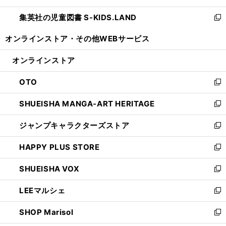
開
ウ
ン
し
集英社の児童図書 S-KIDS.LAND
く
で
ド
い
新
開
ウ
ウ
し
オンラインストア・
その他WEBサービス
く
で
ィ
い
開
ン
ウ
オンラインストア
く
ド
ィ
ウ
ン
OTO
で
ド
新
開
ウ
し
SHUEISHA MANGA-ART HERITAGE
く
で
い
新
開
ウ
し
ジャンプキャラクターズストア
く
ィ
い
新
ン
ウ
し
HAPPY PLUS STORE
ド
ィ
い
新
ウ
ン
ウ
し
SHUEISHA VOX
で
ド
ィ
い
新
開
ウ
ン
ウ
し
LEEマルシェ
く
で
ド
ィ
い
新
開
ウ
ン
ウ
し
SHOP Marisol
く
で
ド
ィ
い
新
開
ウ
ン
ウ
し