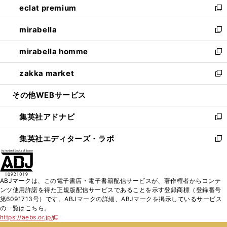
eclat premium
く
で
ド
ィ
い
新
開
ウ
ン
ウ
し
mirabella
く
で
ド
ィ
い
新
開
ウ
ン
ウ
し
mirabella homme
く
で
ド
ィ
い
新
開
ウ
ン
ウ
し
zakka market
く
で
ド
ィ
い
新
開
ウ
ン
ウ
し
その他WEBサービス
く
で
ド
ィ
い
開
ウ
ン
ウ
集英社アドナビ
く
で
ド
ィ
新
開
ウ
ン
し
集英社エディターズ・ラボ
く
で
ド
い
新
開
ウ
ウ
し
く
で
ィ
い
開
ン
ウ
ABJマークは、この電子書店・電子書籍配信サービスが、著作権者からコンテ
く
ド
ィ
ンツ使用許諾を得た正規版配信サービスであることを示す登録商標（登録番号
ウ
ン
第6091713号）です。ABJマークの詳細、ABJマークを掲示しているサービス
で
ド
の一覧はこちら。
開
ウ
https://aebs.or.jp/
新
く
で