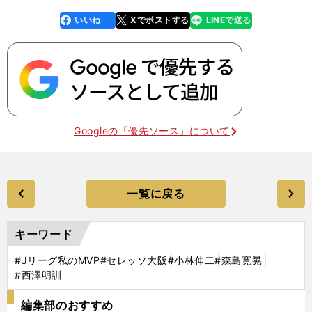
いいね
Xでポストする
LINEで送る
line
faceboo
x
k
Googleの「優先ソース」について
一覧に戻る
キーワード
#Jリーグ私のMVP
#セレッソ大阪
#小林伸二
#森島寛晃
#西澤明訓
編集部のおすすめ