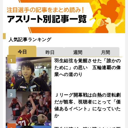
人気記事ランキング
今日
昨日
週間
月間
羽生結弦を覚醒させた「誰かの
1
ために」の思い 五輪連覇の偉
業への道のり
Ｊリーグ開幕戦は白熱の逆転劇
2
だが観客、視聴者にとって「価
値あるイベント」になっていた
か