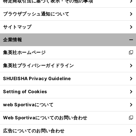
特定商取引法に基づく表示・その他の事項
ブラウザプッシュ通知について
サイトマップ
企業情報
開
く/
集英社ホームページ
新
閉
し
じ
集英社プライバシーガイドライン
い
る
ウ
SHUEISHA Privacy Guideline
ィ
ン
Setting of Cookies
ド
ウ
web Sportivaについて
で
開
Web Sportivaについてのお問い合わせ
く
新
し
広告についてのお問い合わせ
い