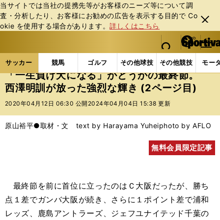
当サイトでは当社の提携先等がお客様のニーズ等について調
査・分析したり、お客様にお勧めの広告を表⽰する⽬的で Co
閉じ
okie を使⽤する場合があります。
詳しくはこちら
る
マイペ
web Sportiva (webスポルティーバ)
検索
メニュ
we
ー
サッカーの記事一覧
Jリーグ他
Jリーグ
「一生
b
ジ
サッカー
競馬
ゴルフ
その他球技
その他競技
モー
ス
「一生負け犬になる」かどうかの最終節。
ポ
西澤明訓が放った強烈な輝き (2ページ目)
ル
テ
2020年04月12日 06:30 公開
2024年04月04日 15:38 更新
ィ
ー
原山裕平●取材・文 text by Harayama Yuhei
photo by AFLO
バ
無料会員限定記事
最終節を前に首位に立ったのはＣ大阪だったが、勝ち
点１差でガンバ大阪が続き、さらに１ポイント差で浦和
レッズ、鹿島アントラーズ、ジェフユナイテッド千葉の