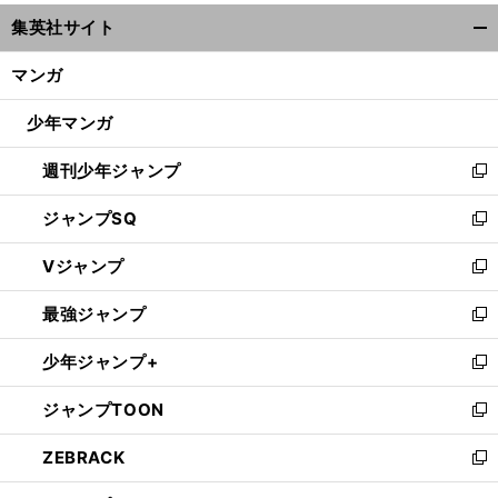
ウ
集英社サイト
ィ
開
ン
く/
マンガ
ド
閉
ウ
じ
少年マンガ
で
る
開
週刊少年ジャンプ
く
新
し
ジャンプSQ
い
新
ウ
し
Vジャンプ
ィ
い
新
ン
ウ
し
最強ジャンプ
ド
ィ
い
新
ウ
ン
ウ
し
少年ジャンプ+
で
ド
ィ
い
新
開
ウ
ン
ウ
し
ジャンプTOON
く
で
ド
ィ
い
新
開
ウ
ン
ウ
し
ZEBRACK
く
で
ド
ィ
い
新
開
ウ
ン
ウ
し