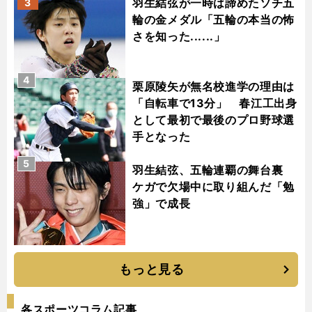
羽生結弦が一時は諦めたソチ五
3
輪の金メダル「五輪の本当の怖
さを知った......」
4
栗原陵矢が無名校進学の理由は
「自転車で13分」 春江工出身
として最初で最後のプロ野球選
手となった
5
羽生結弦、五輪連覇の舞台裏
ケガで欠場中に取り組んだ「勉
強」で成長
もっと見る
各スポーツコラム記事