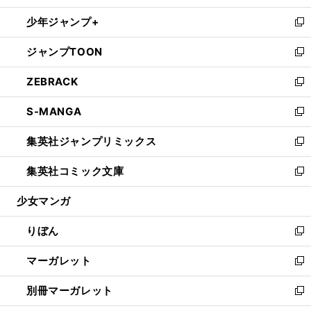
開
ウ
ン
ウ
し
少年ジャンプ+
く
で
ド
ィ
い
新
開
ウ
ン
ウ
し
ジャンプTOON
く
で
ド
ィ
い
新
開
ウ
ン
ウ
し
ZEBRACK
く
で
ド
ィ
い
新
開
ウ
ン
ウ
し
S-MANGA
く
で
ド
ィ
い
新
開
ウ
ン
ウ
し
集英社ジャンプリミックス
く
で
ド
ィ
い
新
開
ウ
ン
ウ
し
集英社コミック文庫
く
で
ド
ィ
い
新
開
ウ
ン
ウ
し
少女マンガ
く
で
ド
ィ
い
開
ウ
ン
ウ
りぼん
く
で
ド
ィ
新
開
ウ
ン
し
マーガレット
く
で
ド
い
新
開
ウ
ウ
し
別冊マーガレット
く
で
ィ
い
新
開
ン
ウ
し