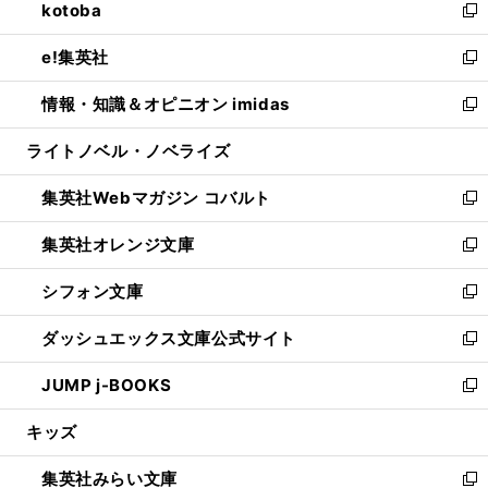
kotoba
く
で
ド
ィ
い
新
開
ウ
ン
ウ
し
e!集英社
く
で
ド
ィ
い
新
開
ウ
ン
ウ
し
情報・知識＆オピニオン imidas
く
で
ド
ィ
い
新
開
ウ
ン
ウ
し
ライトノベル・ノベライズ
く
で
ド
ィ
い
開
ウ
ン
ウ
集英社Webマガジン コバルト
く
で
ド
ィ
新
開
ウ
ン
し
集英社オレンジ文庫
く
で
ド
い
新
開
ウ
ウ
し
シフォン文庫
く
で
ィ
い
新
開
ン
ウ
し
ダッシュエックス文庫公式サイト
く
ド
ィ
い
新
ウ
ン
ウ
し
JUMP j-BOOKS
で
ド
ィ
い
新
開
ウ
ン
ウ
し
キッズ
く
で
ド
ィ
い
開
ウ
ン
ウ
集英社みらい文庫
く
で
ド
ィ
新