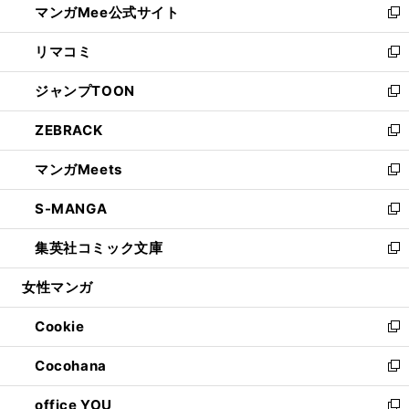
マンガMee公式サイト
く
ド
ィ
い
新
ウ
ン
ウ
し
リマコミ
で
ド
ィ
い
新
開
ウ
ン
ウ
し
ジャンプTOON
く
で
ド
ィ
い
新
開
ウ
ン
ウ
し
ZEBRACK
く
で
ド
ィ
い
新
開
ウ
ン
ウ
し
マンガMeets
く
で
ド
ィ
い
新
開
ウ
ン
ウ
し
S-MANGA
く
で
ド
ィ
い
新
開
ウ
ン
ウ
し
集英社コミック文庫
く
で
ド
ィ
い
新
開
ウ
ン
ウ
し
女性マンガ
く
で
ド
ィ
い
開
ウ
ン
ウ
Cookie
く
で
ド
ィ
新
開
ウ
ン
し
Cocohana
く
で
ド
い
新
開
ウ
ウ
し
office YOU
く
で
ィ
い
新