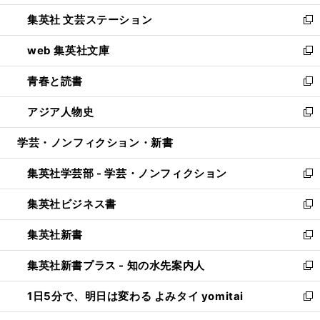
開
ウ
し
集英社 文芸ステーション
く
ィ
い
新
ン
ウ
し
web 集英社文庫
ド
ィ
い
新
ウ
ン
ウ
し
青春と読書
で
ド
ィ
い
新
開
ウ
ン
ウ
し
アジア人物史
く
で
ド
ィ
い
新
開
ウ
ン
ウ
し
学芸・ノンフィクション・新書
く
で
ド
ィ
い
開
ウ
ン
ウ
集英社学芸部 - 学芸・ノンフィクション
く
で
ド
ィ
新
開
ウ
ン
し
集英社ビジネス書
く
で
ド
い
新
開
ウ
ウ
し
集英社新書
く
で
ィ
い
新
開
ン
ウ
し
集英社新書プラス - 知の水先案内人
く
ド
ィ
い
新
ウ
ン
ウ
し
1日5分で、明日は変わる よみタイ yomitai
で
ド
ィ
い
新
開
ウ
ン
ウ
し