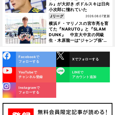
ル』が大好き ポドルスキは日向
小次郎に憧れていた
Jリーグ
2026.08.07更新
横浜Ｆ・マリノスの宮市亮を育
てた『NARUTO』と『SLAM
DUNK』 中京大中京の同級
生・木原龍一は"ジャンプ係"だ
った
cebo
X
Facebookで
Xでフォローする
ok
フォローする
uTube
LINE
YouTubeで
LINEで
チャンネル登録
アカウント追加
stagra
Instagramで
m
フォローする