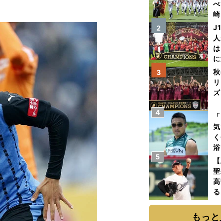
べ
崎
「
J
2
て
人
は
に
と
秋
3
リ
ズ
4
を
「
気
く
浴
5
太
【
ァ
聖
高
る
ト
く
もっと