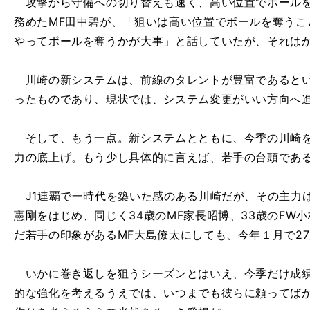
攻撃から守備への切り替えも速く、高い位置でボールを
務めたMF田中碧が、「狙いは高い位置でボールを奪うこ
やってボールを奪うかが大事」と話していたが、それは
川崎の新システムは、前線のタレントが豊富であるとい
ったものであり、現状では、システム変更がいい方向へ
そして、もう一点。新システムとともに、今季の川崎を
力の底上げ。もう少し具体的に言えば、若手の台頭であ
J1連覇で一時代を築いた感のある川崎だが、その主力は
憲剛をはじめ、同じく34歳のMF家長昭博、33歳のFW
だ若手の印象があるMF大島僚太にしても、今年１月で2
いかに巻き返しを狙うシーズンとはいえ、今季だけ成績
的な強化を考えるうえでは、いつまでも彼らに頼ってば