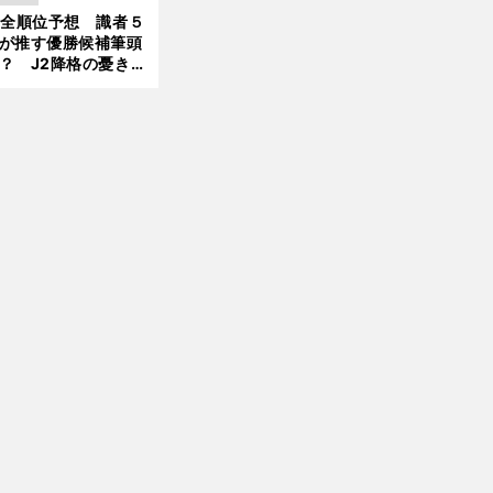
大胆予想
1全順位予想 識者５
が推す優勝候補筆頭
？ J2降格の憂き目
遭いそうな３クラブ
前
へ
は？