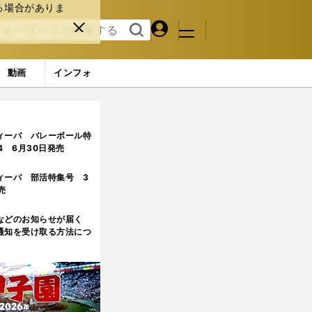
る場合がありま
マイペ
閉じ
検索
メニュ
ー
る
す
ジ
る
動画
インフォ
3ページ目
ィーバ バレーボール特
.4 6月30日発売
ィーバ 部活特集号 3
売
などのお知らせが届く
通知を受け取る方法につ