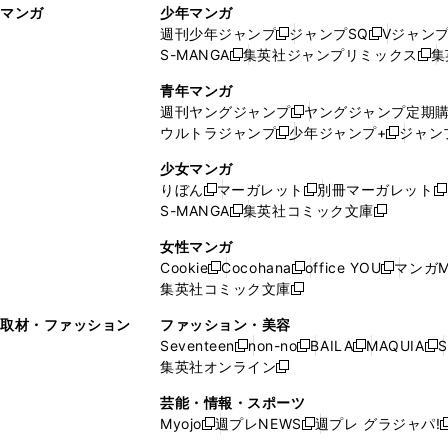
マンガ
少年マンガ
ン
ィ
週刊少年ジャンプ
ジャンプSQ
Vジャン
ド
ン
新
新
S-MANGA
集英社ジャンプリミックス
集
ウ
ド
新
し
し
新
で
ウ
し
い
い
し
青年マンガ
開
で
い
ウ
ウ
い
週刊ヤングジャンプ
ヤングジャンプ定期
新
く
開
ウ
ィ
ィ
ウ
ウルトラジャンプ
少年ジャンプ+
ジャン
新
し
新
く
ィ
ン
ン
ィ
し
い
し
ン
ド
ド
ン
少女マンガ
い
ウ
い
ド
ウ
ウ
ド
りぼん
マーガレット
別冊マーガレット
新
新
新
ウ
ィ
ウ
ウ
で
で
ウ
S-MANGA
集英社コミック文庫
し
新
し
新
ィ
ン
ィ
で
開
開
で
い
し
い
し
ン
ド
ン
女性マンガ
開
く
く
開
ウ
い
ウ
い
ド
ウ
ド
Cookie
Cocohana
office YOU
マンガM
く
く
新
新
新
ィ
ウ
ィ
ウ
ウ
で
ウ
集英社コミック文庫
し
新
し
し
ン
ィ
ン
ィ
で
開
で
い
し
い
い
ド
ン
ド
ン
取材・ファッション
ファッション・美容
開
く
開
ウ
い
ウ
ウ
ウ
ド
ウ
ド
Seventeen
non-no
BAILA
MAQUIA
S
く
く
新
新
新
新
ィ
ウ
ィ
ィ
で
ウ
で
ウ
集英社オンライン
し
新
し
し
し
ン
ィ
ン
ン
開
で
開
で
い
し
い
い
い
ド
ン
ド
ド
芸能・情報・スポーツ
く
開
く
開
ウ
い
ウ
ウ
ウ
ウ
ド
ウ
ウ
Myojo
週プレNEWS
週プレ グラジャパ!
く
く
新
新
新
ィ
ウ
ィ
ィ
ィ
で
ウ
で
で