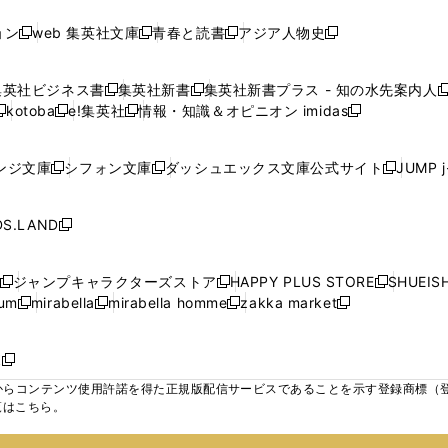
し
し
し
ン
ン
ン
ン
ン
開
開
開
開
い
い
い
ド
ド
ド
ド
ド
ョン
web 集英社文庫
青春と読書
アジア人物史
く
く
く
く
新
新
新
新
ウ
ウ
ウ
ウ
ウ
ウ
ウ
ウ
し
し
し
し
ィ
ィ
ィ
で
で
で
で
で
い
い
い
い
ン
ン
ン
集英社ビジネス書
集英社新書
集英社新書プラス - 知の水先案内人
開
開
開
開
開
新
新
新
ウ
ウ
ウ
ウ
ド
ド
ド
kotoba
e!集英社
情報・知識＆オピニオン imidas
く
く
く
く
く
新
し
新
し
新
ィ
ィ
ィ
ィ
ウ
ウ
ウ
し
し
い
し
い
し
ン
ン
ン
ン
で
で
で
い
い
ウ
い
ウ
い
ド
ド
ド
ド
ンジ文庫
シフォン文庫
ダッシュエックス文庫公式サイト
JUMP 
開
開
開
新
新
新
ウ
ウ
ィ
ウ
ィ
ウ
ウ
ウ
ウ
ウ
く
く
く
し
し
し
ィ
ィ
ン
ィ
ン
ィ
で
で
で
で
い
い
い
ン
ン
ド
ン
ド
ン
S.LAND
開
開
開
開
新
ウ
ウ
ウ
ド
ド
ウ
ド
ウ
ド
く
く
く
く
し
ィ
ィ
ィ
ウ
ウ
で
ウ
で
ウ
い
ン
ン
ン
ジャンプキャラクターズストア
HAPPY PLUS STORE
SHUEIS
で
で
開
で
開
で
新
新
新
ウ
ド
ド
ド
ium
mirabella
mirabella homme
zakka market
開
開
く
開
く
開
し
新
新
新
し
新
し
ィ
ウ
ウ
ウ
く
く
く
く
い
し
し
い
し
し
い
ン
で
で
で
ウ
い
い
ウ
い
い
ウ
ド
ボ
開
開
開
新
ィ
ウ
ウ
ィ
ウ
ウ
ィ
ウ
く
く
く
し
らコンテンツ使用許諾を得た正規版配信サービスであることを示す登録商標（登録番
ン
ィ
ィ
ン
ィ
ィ
ン
で
い
覧はこちら。
ド
ン
ン
ド
ン
ン
ド
開
ウ
ウ
ド
ド
ウ
ド
ド
ウ
く
ィ