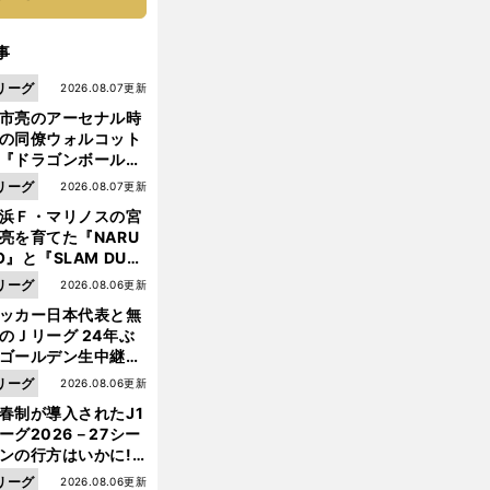
事
リーグ
2026.08.07更新
市亮のアーセナル時
の同僚ウォルコット
『ドラゴンボール』
大好き ポドルスキは
リーグ
2026.08.07更新
向小次郎に憧れてい
浜Ｆ・マリノスの宮
亮を育てた『NARU
O』と『SLAM DUN
』 中京大中京の同
リーグ
2026.08.06更新
生・木原龍一は"ジ
ッカー日本代表と無
ンプ係"だった
のＪリーグ 24年ぶ
ゴールデン生中継の
幕戦でヘタな試合は
リーグ
2026.08.06更新
せられない
春制が導入されたJ1
ーグ2026－27シー
ンの行方はいかに!?
５人の識者が全順位
リーグ
2026.08.06更新