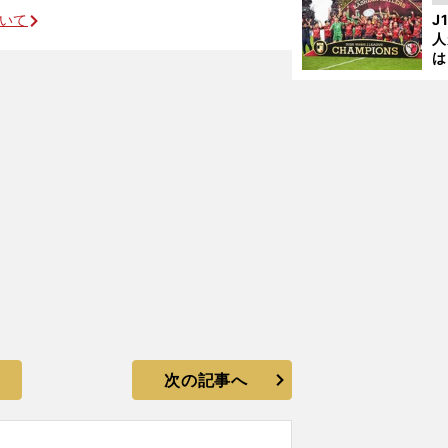
を
ついて
J
人
は
に
と
次の記事へ