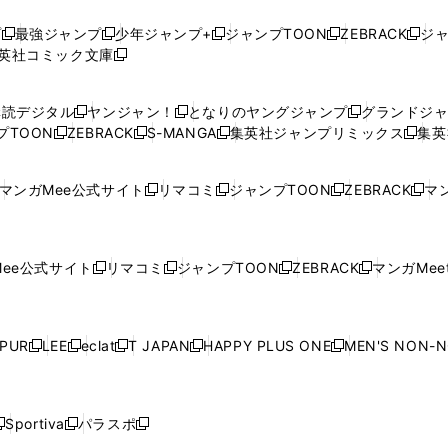
プ
最強ジャンプ
少年ジャンプ+
ジャンプTOON
ZEBRACK
ジ
新
新
新
新
新
英社コミック文庫
し
新
し
し
し
し
い
い
し
い
い
い
ウ
ウ
い
ウ
ウ
ウ
購読デジタル
ヤンジャン！
となりのヤングジャンプ
グランドジ
新
新
新
ィ
ィ
ウ
ィ
ィ
ィ
プTOON
ZEBRACK
S-MANGA
集英社ジャンプリミックス
集英
新
し
新
し
新
し
新
ン
ン
ィ
ン
ン
ン
し
い
し
い
し
い
し
ド
ド
ン
ド
ド
ド
い
ウ
い
ウ
い
ウ
い
ウ
ウ
ド
ウ
ウ
ウ
マンガMee公式サイト
リマコミ
ジャンプTOON
ZEBRACK
マン
新
新
新
新
ウ
ィ
ウ
ィ
ウ
ィ
ウ
で
で
ウ
で
で
で
し
し
し
し
し
ィ
ン
ィ
ン
ィ
ン
ィ
開
開
で
開
開
開
い
い
い
い
い
ン
ド
ン
ド
ン
ド
ン
く
く
開
く
く
く
ウ
ウ
ウ
ウ
ウ
ド
ウ
ド
ウ
ド
ウ
ド
ee公式サイト
リマコミ
ジャンプTOON
ZEBRACK
マンガMeet
く
新
新
新
新
ィ
ィ
ィ
ィ
ィ
ウ
で
ウ
で
ウ
で
ウ
し
し
し
し
ン
ン
ン
ン
ン
で
開
で
開
で
開
で
い
い
い
い
ド
ド
ド
ド
ド
開
く
開
く
開
く
開
ウ
ウ
ウ
ウ
ウ
ウ
ウ
ウ
ウ
PUR
LEE
eclat
T JAPAN
HAPPY PLUS ONE
MEN'S NON-
く
く
く
く
新
新
新
新
新
ィ
ィ
ィ
ィ
で
で
で
で
で
し
し
し
し
し
ン
ン
ン
ン
開
開
開
開
開
い
い
い
い
い
ド
ド
ド
ド
く
く
く
く
く
ウ
ウ
ウ
ウ
ウ
ウ
ウ
ウ
ウ
Sportiva
パラスポ
新
新
ィ
ィ
ィ
ィ
ィ
で
で
で
で