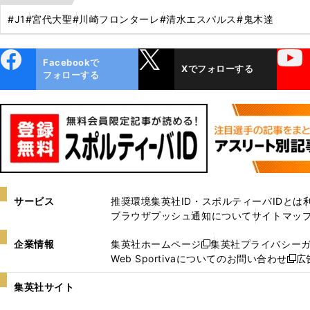
#J1
#宮代大聖
#川崎フロンターレ
#清水エスパルス
#鬼木達
ebo
X
YouTube
Facebookで
Xでフォローする
ok
フォローする
サービス
推奨環境
集英社ID・スポルティーバIDとは
ブラウザプッシュ通知について
サイトマッ
企業情報
集英社ホームページ
集英社プライバシー
新
Web Sportivaについてのお問い合わせ
広
し
新
い
し
集英社サイト
ウ
い
ィ
ウ