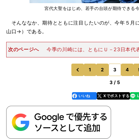
宮代大聖をはじめ、若手の台頭が期待できる
そんななか、期待とともに注目したいのが、今年５月に
山口→）である。
次のページへ
今季の川崎には、ともにＵ－23日本代
MF三笘薫（筑波大→）、FW旗手怜央（順天堂大→）と
キーも加わっている。即戦力という意味では、本来、彼
よりも期待値は上かも
1
2
3
4
のページへ
のページへ
前
3 / 5
いいね
Xでポストする
line
faceboo
x
k