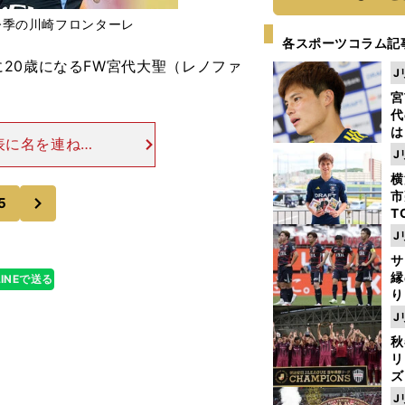
今季の川崎フロンターレ
各スポーツコラム記
20歳になるFW宮代大聖（レノファ
J
宮
代
は
表に名を連ねる
が
J
いった大卒ルー
日
横
らのほうが宮代
た
次
市
5
T
K
J
級
サ
ャ
縁
LINEで送る
り
開
J
見
秋
リ
ズ
J