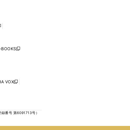
ン
ン
開
開
ド
ド
く
く
ウ
ウ
で
で
開
開
く
く
し
い
ウ
j-BOOKS
新
ィ
し
ン
い
ド
ウ
ウ
ィ
で
ン
HA VOX
開
新
ド
く
し
ウ
い
で
ウ
開
ィ
く
号 第6091713号）
ン
ド
ウ