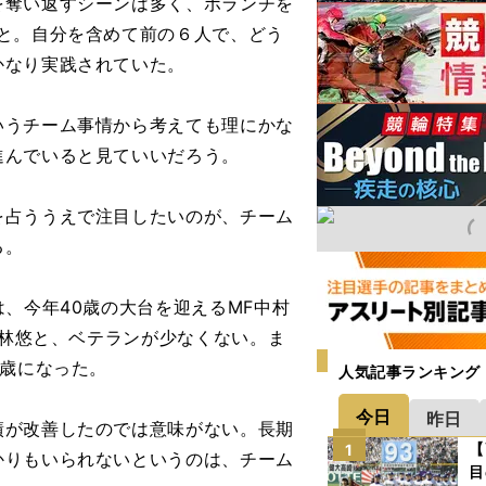
奪い返すシーンは多く、ボランチを
と。自分を含めて前の６人で、どう
かなり実践されていた。
うチーム事情から考えても理にかな
進んでいると見ていいだろう。
占ううえで注目したいのが、チーム
る。
、今年40歳の大台を迎えるMF中村
小林悠と、ベテランが少なくない。ま
7歳になった。
人気記事ランキング
今日
昨日
が改善したのでは意味がない。長期
【
1
かりもいられないというのは、チーム
目