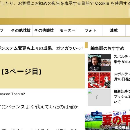
たり、お客様にお勧めの広告を表⽰する⽬的で Cookie を使⽤す
フ
その他球技
その他競技
モーター
フォト
連載
がシステム変更も上々の成果。ガツガツいった若手FWも「買い」だ
編集部のおすすめ
スポルテ
。
集号 Vol
(3ページ目)
スポルテ
月16日発
最新記事
zoe Toshio2
プッシュ
いて
にバランスよく戦えていたのは確か