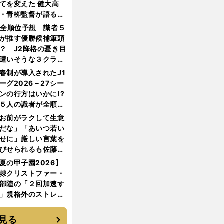
てを変えた 健大高
・青栁監督が語る
機動破壊」はこうし
1全順位予想 識者５
生まれた
が推す優勝候補筆頭
？ J2降格の憂き目
遭いそうな３クラブ
は？
春制が導入されたJ1
ーグ2026－27シー
ンの行方はいかに!?
５人の識者が全順位
大胆予想
お前がラクして生意
だな」「あいつ若い
せに」厳しい言葉を
びせられるも佐藤慎
郎が貫いた誇りとフ
夏の甲子園2026】
ンへの思い
隷クリストファー・
部陸の「２回加速す
」規格外のストレー
 それでもプロではな
大学進学を選ぶ理由
見る