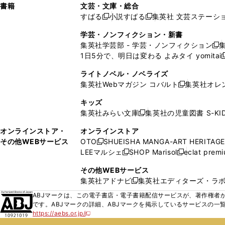
し
し
ン
ィ
ン
ン
ン
書籍
文芸・文庫・総合
開
で
開
開
い
い
ド
ン
ド
ド
ド
すばる
小説すばる
集英社 文芸ステーシ
く
開
く
く
新
新
ウ
ウ
ウ
ド
ウ
ウ
ウ
く
し
し
ィ
ィ
学芸・ノンフィクション・新書
で
ウ
で
で
で
い
い
ン
ン
集英社学芸部 - 学芸・ノンフィクション
開
で
開
開
開
新
ウ
ウ
ド
ド
1日5分で、明日は変わる よみタイ yomitai
く
開
く
く
く
し
新
ィ
ィ
ウ
ウ
く
い
ン
ン
ライトノベル・ノベライズ
で
で
ウ
ド
ド
集英社Webマガジン コバルト
集英社オレ
開
開
新
ィ
ウ
ウ
く
く
し
ン
キッズ
で
で
い
ド
集英社みらい文庫
集英社の児童図書 S-KID
開
開
新
ウ
ウ
く
く
し
ィ
オンラインストア・
オンラインストア
で
い
ン
その他WEBサービス
OTO
SHUEISHA MANGA-ART HERITAGE
開
新
ウ
ド
LEEマルシェ
SHOP Marisol
eclat prem
く
し
新
新
ィ
ウ
い
し
し
ン
その他WEBサービス
で
ウ
い
い
ド
集英社アドナビ
集英社エディターズ・ラ
開
新
ィ
ウ
ウ
ウ
く
し
ABJマークは、この電子書店・電子書籍配信サービスが、著作権者か
ン
ィ
ィ
で
い
です。ABJマークの詳細、ABJマークを掲示しているサービスの一
ド
ン
ン
開
https://aebs.or.jp/
ウ
新
ウ
ド
ド
く
し
ィ