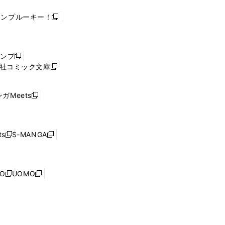
ャンプルーキー！
新
し
い
ウ
ャンプ
新
ィ
社コミック文庫
し
新
ン
い
し
ド
ウ
い
ウ
ガMeets
新
ィ
ウ
で
し
ン
ィ
開
い
ド
ン
く
ウ
ウ
ド
s
S-MANGA
新
新
ィ
で
ウ
し
し
ン
開
で
い
い
ド
く
開
ウ
ウ
ウ
NO
UOMO
く
新
新
ィ
ィ
で
し
し
ン
ン
開
い
い
ド
ド
く
ウ
ウ
ウ
ウ
ィ
ィ
で
で