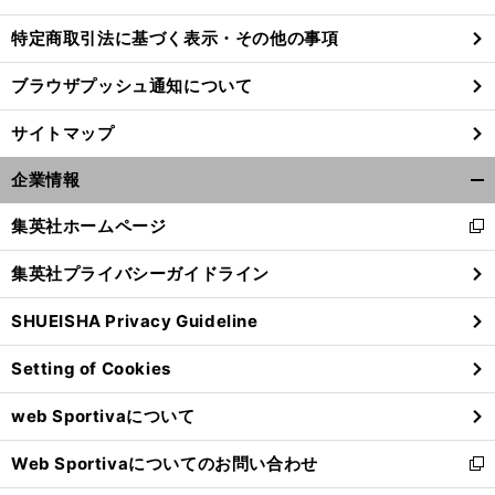
特定商取引法に基づく表示・その他の事項
ブラウザプッシュ通知について
カ
Ｊ
」
ミンスキーが思う「
リーグファンからの重圧の少なさの一長一短
サイトマップ
企業情報
開
く/
集英社ホームページ
新
閉
し
じ
集英社プライバシーガイドライン
い
る
ウ
SHUEISHA Privacy Guideline
ィ
ン
Setting of Cookies
ド
ウ
web Sportivaについて
で
開
Web Sportivaについてのお問い合わせ
く
新
し