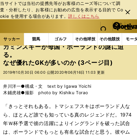
当サイトでは当社の提携先等がお客様のニーズ等について調
査・分析したり、お客様にお勧めの広告を表⽰する⽬的で Co
閉じ
okie を使⽤する場合があります。
詳しくはこちら
る
マイペ
web Sportiva (webスポルティーバ)
検索
メニュ
we
ー
サッカーの記事一覧
Jリーグ他
Jリーグ
カミン
b
ジ
サッカー
競馬
ゴルフ
その他球技
その他競技
モー
ス
カミンスキーが母国・ポーランドの謎に迫
ポ
る。
ル
なぜ優れたGKが多いのか (3ページ目)
テ
ィ
2019年10月30日 06:00 公開
2020年06月16日 11:03 更新
ー
バ
井川洋一●構成・文 text by Igawa Yoichi
木鋪虎雄●撮影 photo by Kishiku Torao
「きっとそれもある。トマシェフスキはポーランド人な
ら、ほとんど誰でも知っている真のレジェンドだ。1974
年Ｗ杯予選で彼の活躍によりイングランドを破った試合
は、ポーランドでもっとも有名な試合だと思う。彼やム