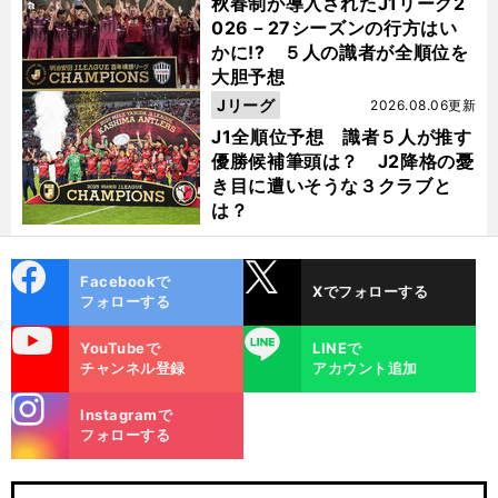
秋春制が導入されたJ1リーグ2
026－27シーズンの行方はい
かに!? ５人の識者が全順位を
大胆予想
Jリーグ
2026.08.06更新
J1全順位予想 識者５人が推す
優勝候補筆頭は？ J2降格の憂
き目に遭いそうな３クラブと
は？
cebo
X
Facebookで
Xでフォローする
ok
フォローする
uTube
LINE
YouTubeで
LINEで
チャンネル登録
アカウント追加
stagra
Instagramで
m
フォローする