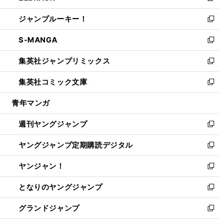
開
ウ
ン
ウ
し
ジャンプルーキー！
く
で
ド
ィ
い
新
開
ウ
ン
ウ
し
S-MANGA
く
で
ド
ィ
い
新
開
ウ
ン
ウ
し
集英社ジャンプリミックス
く
で
ド
ィ
い
新
開
ウ
ン
ウ
し
集英社コミック文庫
く
で
ド
ィ
い
新
開
ウ
ン
ウ
し
青年マンガ
く
で
ド
ィ
い
開
ウ
ン
ウ
週刊ヤングジャンプ
く
で
ド
ィ
新
開
ウ
ン
し
ヤングジャンプ定期購読デジタル
く
で
ド
い
新
開
ウ
ウ
し
ヤンジャン！
く
で
ィ
い
新
開
ン
ウ
し
となりのヤングジャンプ
く
ド
ィ
い
新
ウ
ン
ウ
し
グランドジャンプ
で
ド
ィ
い
新
開
ウ