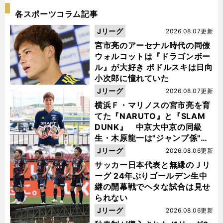
各スポーツコラム記事
Jリーグ
2026.08.07更新
宮市亮のアーセナル時代の同僚
ウォルコットは『ドラゴンボー
ル』が大好き ポドルスキは日向
小次郎に憧れていた
Jリーグ
2026.08.07更新
横浜Ｆ・マリノスの宮市亮を育
てた『NARUTO』と『SLAM
DUNK』 中京大中京の同級
生・木原龍一は"ジャンプ係"だ
った
Jリーグ
2026.08.06更新
サッカー日本代表と無縁のＪリ
ーグ 24年ぶりゴールデン生中
継の開幕戦でヘタな試合は見せ
られない
Jリーグ
2026.08.06更新