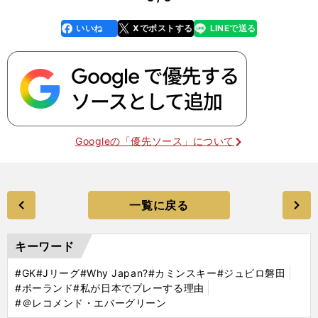
いいね
Xでポストする
LINEで送る
line
faceboo
x
k
Googleの「優先ソース」について
一覧に戻る
キーワード
#GK
#Jリーグ
#Why Japan?
#カミンスキー
#ジュビロ磐田
#ポーランド
#私が日本でプレーする理由
#＠レコメンド・エバーグリーン