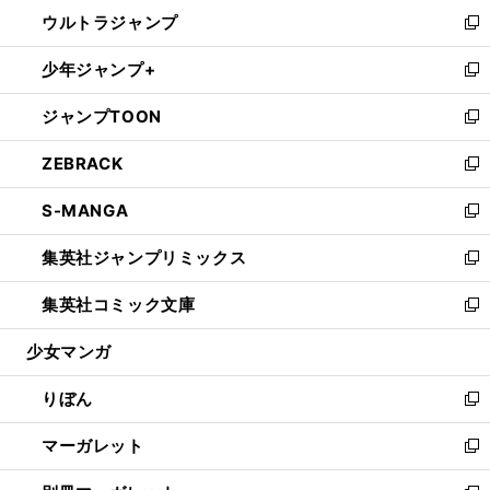
ン
ウ
し
ウルトラジャンプ
く
で
ド
ィ
い
新
開
ウ
ン
ウ
し
少年ジャンプ+
く
で
ド
ィ
い
新
開
ウ
ン
ウ
し
ジャンプTOON
く
で
ド
ィ
い
新
開
ウ
ン
ウ
し
ZEBRACK
く
で
ド
ィ
い
新
開
ウ
ン
ウ
し
S-MANGA
く
で
ド
ィ
い
新
開
ウ
ン
ウ
し
集英社ジャンプリミックス
く
で
ド
ィ
い
新
開
ウ
ン
ウ
し
集英社コミック文庫
く
で
ド
ィ
い
新
開
ウ
ン
ウ
し
少女マンガ
く
で
ド
ィ
い
開
ウ
ン
ウ
りぼん
く
で
ド
ィ
新
開
ウ
ン
し
マーガレット
く
で
ド
い
新
開
ウ
ウ
し