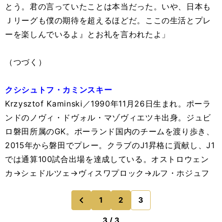
とう。君の言っていたことは本当だった。いや、日本も
Ｊリーグも僕の期待を超えるほどだ。ここの生活とプレ
ーを楽しんでいるよ』とお礼を言われたよ」
（つづく）
クシシュトフ・カミンスキー
Krzysztof Kaminski／1990年11月26日生まれ。ポーラ
ンドのノヴィ・ドヴォル・マゾヴィエツキ出身。ジュビ
ロ磐田所属のGK。ポーランド国内のチームを渡り歩き、
2015年から磐田でプレー。クラブのJ1昇格に貢献し、J1
では通算100試合出場を達成している。オストロウェン
カ→シェドルツェ→ヴィスワプロック→ルフ・ホジュフ
1
2
3
のページへ
前
3 / 3