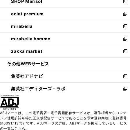
SHOP Marisol
く
で
ド
ィ
い
新
開
ウ
ン
ウ
し
eclat premium
く
で
ド
ィ
い
新
開
ウ
ン
ウ
し
mirabella
く
で
ド
ィ
い
新
開
ウ
ン
ウ
し
mirabella homme
く
で
ド
ィ
い
新
開
ウ
ン
ウ
し
zakka market
く
で
ド
ィ
い
新
開
ウ
ン
ウ
し
その他WEBサービス
く
で
ド
ィ
い
開
ウ
ン
ウ
集英社アドナビ
く
で
ド
ィ
新
開
ウ
ン
し
集英社エディターズ・ラボ
く
で
ド
い
新
開
ウ
ウ
し
く
で
ィ
い
開
ン
ウ
ABJマークは、この電子書店・電子書籍配信サービスが、著作権者からコンテ
く
ド
ィ
ンツ使用許諾を得た正規版配信サービスであることを示す登録商標（登録番号
ウ
ン
第6091713号）です。ABJマークの詳細、ABJマークを掲示しているサービス
で
ド
の一覧はこちら。