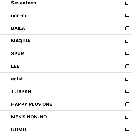
Seventeen
く
で
ド
新
開
ウ
し
non-no
く
で
い
新
開
ウ
し
BAILA
く
ィ
い
新
ン
ウ
し
MAQUIA
ド
ィ
い
新
ウ
ン
ウ
し
SPUR
で
ド
ィ
い
新
開
ウ
ン
ウ
し
LEE
く
で
ド
ィ
い
新
開
ウ
ン
ウ
し
eclat
く
で
ド
ィ
い
新
開
ウ
ン
ウ
し
T JAPAN
く
で
ド
ィ
い
新
開
ウ
ン
ウ
し
HAPPY PLUS ONE
く
で
ド
ィ
い
新
開
ウ
ン
ウ
し
MEN'S NON-NO
く
で
ド
ィ
い
新
開
ウ
ン
ウ
し
UOMO
く
で
ド
ィ
い
新