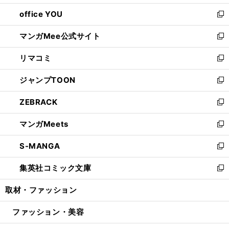
開
ウ
ウ
し
office YOU
く
で
ィ
い
新
開
ン
ウ
し
マンガMee公式サイト
く
ド
ィ
い
新
ウ
ン
ウ
し
リマコミ
で
ド
ィ
い
新
開
ウ
ン
ウ
し
ジャンプTOON
く
で
ド
ィ
い
新
開
ウ
ン
ウ
し
ZEBRACK
く
で
ド
ィ
い
新
開
ウ
ン
ウ
し
マンガMeets
く
で
ド
ィ
い
新
開
ウ
ン
ウ
し
S-MANGA
く
で
ド
ィ
い
新
開
ウ
ン
ウ
し
集英社コミック文庫
く
で
ド
ィ
い
新
開
ウ
ン
ウ
し
取材・ファッション
く
で
ド
ィ
い
開
ウ
ン
ウ
ファッション・美容
く
で
ド
ィ
開
ウ
ン