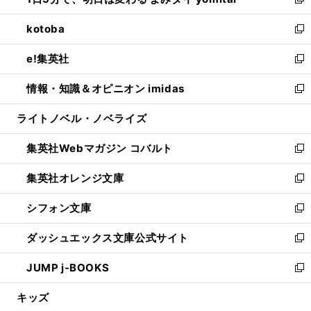
ィ
い
新
開
ウ
ン
ウ
し
kotoba
く
で
ド
ィ
い
新
開
ウ
ン
ウ
し
e!集英社
く
で
ド
ィ
い
新
開
ウ
ン
ウ
し
情報・知識＆オピニオン imidas
く
で
ド
ィ
い
新
開
ウ
ン
ウ
し
ライトノベル・ノベライズ
く
で
ド
ィ
い
開
ウ
ン
ウ
集英社Webマガジン コバルト
く
で
ド
ィ
新
開
ウ
ン
し
集英社オレンジ文庫
く
で
ド
い
新
開
ウ
ウ
し
シフォン文庫
く
で
ィ
い
新
開
ン
ウ
し
ダッシュエックス文庫公式サイト
く
ド
ィ
い
新
ウ
ン
ウ
し
JUMP j-BOOKS
で
ド
ィ
い
新
開
ウ
ン
ウ
し
キッズ
く
で
ド
ィ
い