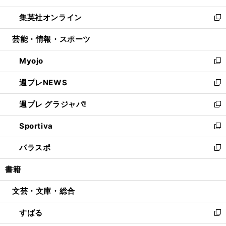
開
ウ
ン
ウ
し
集英社オンライン
く
で
ド
ィ
い
新
開
ウ
ン
ウ
し
芸能・情報・スポーツ
く
で
ド
ィ
い
開
ウ
ン
ウ
Myojo
く
で
ド
ィ
新
開
ウ
ン
し
週プレNEWS
く
で
ド
い
新
開
ウ
ウ
し
週プレ グラジャパ!
く
で
ィ
い
新
開
ン
ウ
し
Sportiva
く
ド
ィ
い
新
ウ
ン
ウ
し
パラスポ
で
ド
ィ
い
新
開
ウ
ン
ウ
し
書籍
く
で
ド
ィ
い
開
ウ
ン
ウ
文芸・文庫・総合
く
で
ド
ィ
開
ウ
ン
すばる
く
で
ド
新
開
ウ
し