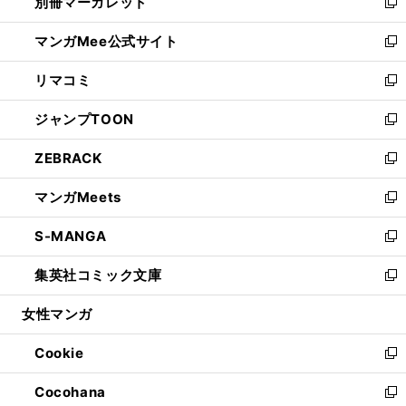
別冊マーガレット
く
で
ィ
い
新
開
ン
ウ
し
マンガMee公式サイト
く
ド
ィ
い
新
ウ
ン
ウ
し
リマコミ
で
ド
ィ
い
新
開
ウ
ン
ウ
し
ジャンプTOON
く
で
ド
ィ
い
新
開
ウ
ン
ウ
し
ZEBRACK
く
で
ド
ィ
い
新
開
ウ
ン
ウ
し
マンガMeets
く
で
ド
ィ
い
新
開
ウ
ン
ウ
し
S-MANGA
く
で
ド
ィ
い
新
開
ウ
ン
ウ
し
集英社コミック文庫
く
で
ド
ィ
い
新
開
ウ
ン
ウ
し
女性マンガ
く
で
ド
ィ
い
開
ウ
ン
ウ
Cookie
く
で
ド
ィ
新
開
ウ
ン
し
Cocohana
く
で
ド
い
新