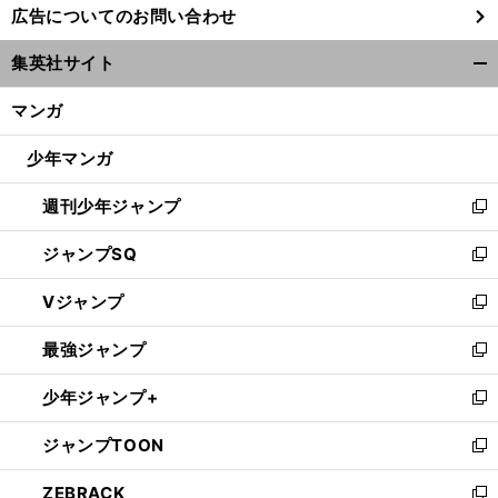
広告についてのお問い合わせ
い
ウ
集英社サイト
ィ
開
ン
く/
マンガ
ド
閉
ウ
じ
少年マンガ
で
る
開
週刊少年ジャンプ
く
新
し
ジャンプSQ
い
新
ウ
し
Vジャンプ
ィ
い
新
ン
ウ
し
最強ジャンプ
ド
ィ
い
新
ウ
ン
ウ
し
少年ジャンプ+
で
ド
ィ
い
新
開
ウ
ン
ウ
し
ジャンプTOON
く
で
ド
ィ
い
新
開
ウ
ン
ウ
し
ZEBRACK
く
で
ド
ィ
い
新