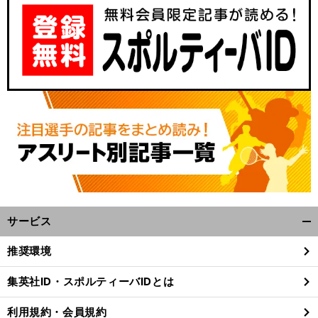
サービス
開
く/
推奨環境
閉
じ
集英社ID・スポルティーバIDとは
る
利用規約・会員規約