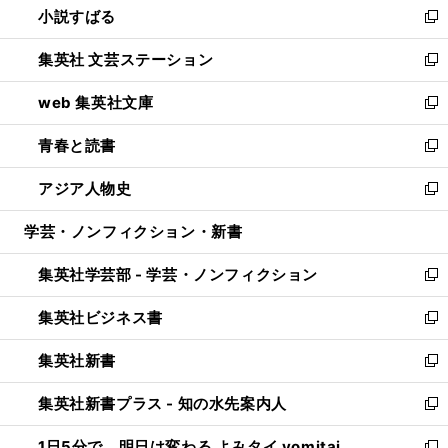
小説すばる
く
で
い
新
開
ウ
し
集英社 文芸ステーション
く
ィ
い
新
ン
ウ
し
web 集英社文庫
ド
ィ
い
新
ウ
ン
ウ
し
青春と読書
で
ド
ィ
い
新
開
ウ
ン
ウ
し
アジア人物史
く
で
ド
ィ
い
新
開
ウ
ン
ウ
し
学芸・ノンフィクション・新書
く
で
ド
ィ
い
開
ウ
ン
ウ
集英社学芸部 - 学芸・ノンフィクション
く
で
ド
ィ
新
開
ウ
ン
し
集英社ビジネス書
く
で
ド
い
新
開
ウ
ウ
し
集英社新書
く
で
ィ
い
新
開
ン
ウ
し
集英社新書プラス - 知の水先案内人
く
ド
ィ
い
新
ウ
ン
ウ
し
1日5分で、明日は変わる よみタイ yomitai
で
ド