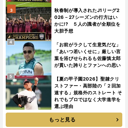
秋春制が導入されたJ1リーグ2
3
026－27シーズンの行方はい
かに!? ５人の識者が全順位を
大胆予想
4
「お前がラクして生意気だな」
「あいつ若いくせに」厳しい言
葉を浴びせられるも佐藤慎太郎
が貫いた誇りとファンへの思い
5
【夏の甲子園2026】聖隷クリ
ストファー・高部陸の「２回加
速する」規格外のストレート そ
れでもプロではなく大学進学を
選ぶ理由
もっと見る