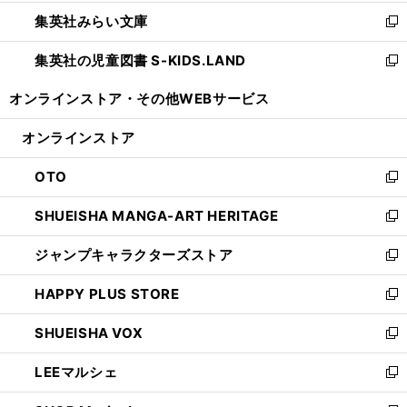
開
ウ
ン
ウ
集英社みらい文庫
く
で
ド
ィ
新
開
ウ
ン
し
集英社の児童図書 S-KIDS.LAND
く
で
ド
い
新
開
ウ
ウ
し
オンラインストア・
その他WEBサービス
く
で
ィ
い
開
ン
ウ
オンラインストア
く
ド
ィ
ウ
ン
OTO
で
ド
新
開
ウ
し
SHUEISHA MANGA-ART HERITAGE
く
で
い
新
開
ウ
し
ジャンプキャラクターズストア
く
ィ
い
新
ン
ウ
し
HAPPY PLUS STORE
ド
ィ
い
新
ウ
ン
ウ
し
SHUEISHA VOX
で
ド
ィ
い
新
開
ウ
ン
ウ
し
LEEマルシェ
く
で
ド
ィ
い
新
開
ウ
ン
ウ
し