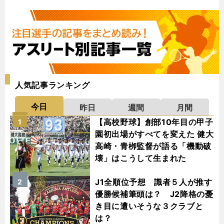
人気記事ランキング
今日
昨日
週間
月間
【高校野球】創部10年目の甲子
1
園初出場がすべてを変えた 健大
高崎・青栁監督が語る「機動破
壊」はこうして生まれた
J1全順位予想 識者５人が推す
2
優勝候補筆頭は？ J2降格の憂
き目に遭いそうな３クラブと
は？