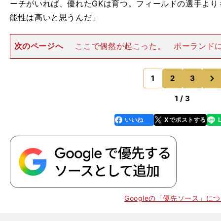
ーチがいれば、優れたGKは育つ。フィールドの選手より
能性は高いと思うんだ」
次のページへ
ここで偶然が起こった。 ポーランド
がある。1974年西ドイツＷ杯と1982年スペインＷ杯で３
2年ミュンヘン五輪で金メダル、1976年モントリオール
次
を取った時
1
2
3
のページへ
1 / 3
。
答
」
いいね
Xでポストする
line
faceboo
x
k
743
Googleの「優先ソース」に