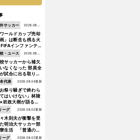
事
外サッカー
2026.08.05
ワールドカップ売却
更新
画」は断念も残る火
 FIFAインファンテ
ーノ会長体制に何が
校・ユース
2026.08.05
きているのか
校サッカーから補欠
更新
いなくなった 部員全
が試合に出る取り組
が進んでいる
本代表
2026.08.04更新
お祭り騒ぎで終わら
てはいけない」林陵
×岩政大樹が語る、
030年ワールドカッ
リーグ
2026.08.02更新
へ日本が積み上げる
々木則夫が衝撃を受
きもの
た明治大サッカー部
寮生活 「普通のヤ
とは違う」木村和司
リーグ
2026.08.02更新