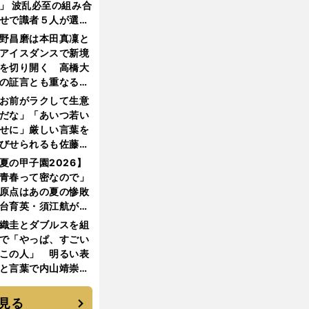
」 波乱必至の組み合
せで識者５人が選ん
優勝校はここだ！
野昌磨は本田真凜と
アイスダンスで新境
を切り開く 高橋大
の証言とも重なる課
と楽しさ
お前がラクして生意
だな」「あいつ若い
せに」厳しい言葉を
びせられるも佐藤慎
郎が貫いた誇りとフ
夏の甲子園2026】
ンへの思い
青春って密なので」
原点はあの夏の惨敗
台育英・須江航が明
す"日本一1000日計
織圭とダブルスを組
"のすべて
で「やっぱ、すごい
この人」 明るい表
と言葉で内山靖崇の
いを払ってくれた
見る