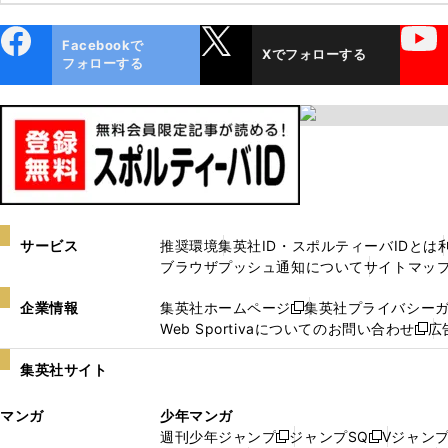
ebo
X
YouTube
Facebookで
Xでフォローする
ok
フォローする
サービス
推奨環境
集英社ID・スポルティーバIDとは
ブラウザプッシュ通知について
サイトマッ
企業情報
集英社ホームページ
集英社プライバシー
新
Web Sportivaについてのお問い合わせ
広
し
新
い
し
集英社サイト
ウ
い
ィ
ウ
マンガ
少年マンガ
ン
ィ
週刊少年ジャンプ
ジャンプSQ
Vジャン
ド
ン
新
新