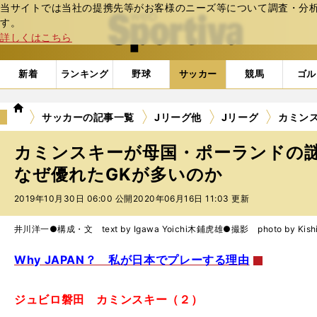
当サイトでは当社の提携先等がお客様のニーズ等について調査・分析し
web Sportiva (webスポルティーバ)
す。
詳しくはこちら
新着
ランキング
野球
サッカー
競馬
ゴル
we
サッカーの記事一覧
Jリーグ他
Jリーグ
カミン
b
ス
カミンスキーが母国・ポーランドの
ポ
ル
なぜ優れたGKが多いのか
テ
2019年10月30日 06:00 公開
2020年06月16日 11:03 更新
ィ
ー
バ
井川洋一●構成・文 text by Igawa Yoichi
木鋪虎雄●撮影 photo by Kishik
Why JAPAN？ 私が日本でプレーする理由
ジュビロ磐田 カミンスキー（２）