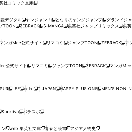
英社コミック文庫
し
新
し
し
し
し
い
い
し
い
い
い
ウ
ウ
い
ウ
ウ
ウ
購読デジタル
ヤンジャン！
となりのヤングジャンプ
グランドジ
新
新
新
ィ
ィ
ウ
ィ
ィ
ィ
プTOON
ZEBRACK
S-MANGA
集英社ジャンプリミックス
集英
新
し
新
し
新
し
新
ン
ン
ィ
ン
ン
ン
し
い
し
い
し
い
し
ド
ド
ン
ド
ド
ド
い
ウ
い
ウ
い
ウ
い
ウ
ウ
ド
ウ
ウ
ウ
マンガMee公式サイト
リマコミ
ジャンプTOON
ZEBRACK
マン
新
新
新
新
ウ
ィ
ウ
ィ
ウ
ィ
ウ
で
で
ウ
で
で
で
し
し
し
し
し
ィ
ン
ィ
ン
ィ
ン
ィ
開
開
で
開
開
開
い
い
い
い
い
ン
ド
ン
ド
ン
ド
ン
く
く
開
く
く
く
ウ
ウ
ウ
ウ
ウ
ド
ウ
ド
ウ
ド
ウ
ド
ee公式サイト
リマコミ
ジャンプTOON
ZEBRACK
マンガMeet
く
新
新
新
新
ィ
ィ
ィ
ィ
ィ
ウ
で
ウ
で
ウ
で
ウ
し
し
し
し
ン
ン
ン
ン
ン
で
開
で
開
で
開
で
い
い
い
い
ド
ド
ド
ド
ド
開
く
開
く
開
く
開
ウ
ウ
ウ
ウ
ウ
ウ
ウ
ウ
ウ
PUR
LEE
eclat
T JAPAN
HAPPY PLUS ONE
MEN'S NON-
く
く
く
く
新
新
新
新
新
ィ
ィ
ィ
ィ
で
で
で
で
で
し
し
し
し
し
ン
ン
ン
ン
開
開
開
開
開
い
い
い
い
い
ド
ド
ド
ド
く
く
く
く
く
ウ
ウ
ウ
ウ
ウ
ウ
ウ
ウ
ウ
Sportiva
パラスポ
新
新
ィ
ィ
ィ
ィ
ィ
で
で
で
で
し
し
し
ン
ン
ン
ン
ン
開
開
開
開
い
い
い
ド
ド
ド
ド
ド
ョン
web 集英社文庫
青春と読書
アジア人物史
く
く
く
く
新
新
新
新
ウ
ウ
ウ