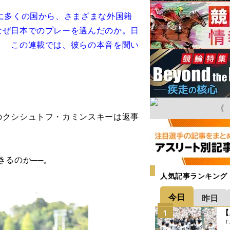
に多くの国から、さまざまな外国籍
なぜ日本でのプレーを選んだのか。日
？ この連載では、彼らの本音を聞い
のクシシュトフ・カミンスキーは返事
きるのか──。
人気記事ランキング
今日
昨日
【
1
「