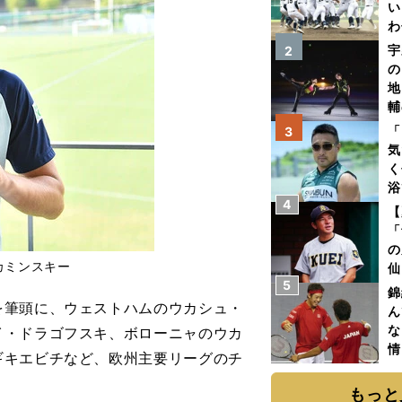
い
わ
だ
宇
2
の
地
輔
題
「
3
気
く
浴
4
太
【
ァ
「
の
カミンスキー
仙
5
か
錦
画
筆頭に、ウェストハムのウカシュ・
ん
な
イ・ドラゴフスキ、ボローニャのウカ
情
ギキエビチなど、欧州主要リーグのチ
迷
もっと