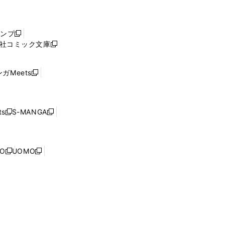
し
い
ウ
ャンプ
新
ィ
社コミック文庫
し
新
ン
い
し
ド
ウ
い
ウ
ガMeets
新
ィ
ウ
で
し
ン
ィ
開
い
ド
ン
く
ウ
ウ
ド
s
S-MANGA
新
新
ィ
で
ウ
し
し
ン
開
で
い
い
ド
く
開
ウ
ウ
ウ
NO
UOMO
く
新
新
ィ
ィ
で
し
し
ン
ン
開
い
い
ド
ド
く
ウ
ウ
ウ
ウ
ィ
ィ
で
で
ン
ン
開
開
ド
ド
く
く