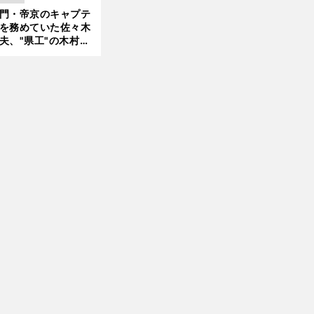
起こした伝説の"事
門・帝京のキャプテ
"
を務めていた佐々木
夫、"県工"の木村和
の第一印象は「ツッ
ったヤツだな」
前
へ