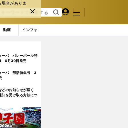
る場合がありま
マイペ
閉じ
検索
メニュ
ー
る
す
ジ
る
動画
インフォ
ィーバ バレーボール特
.4 6月30日発売
ィーバ 部活特集号 3
売
などのお知らせが届く
通知を受け取る方法につ