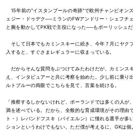
15年前の"イスタンブールの奇跡"で欧州チャンピオン
ェジー・ドゥデク──ミランのFWアンドリー・シェフチ
と腕を動かしてPK戦で主役になった──もポーリッシュ
そして日本でもカミンスキーに続き、今年７月にヤクブ
入すると、すぐさまレギュラーに収まっている。
だからそんな質問をぶつけてみたわけだが、カミンスキ
え、インタビュアーと共に考察を始めた。少し前に乗り
ルトブルーの両眼でこちらを見て、言葉を続ける。
「推察するしかないけれど、ポーランドでは多くの人が
満を述べている。だから、全般的な育成環境がその理由
ト・）レバンドフスキ（バイエルン）に憧れる選手が多い
ションというわけでもない。ただ僕が考えるに、GKは個