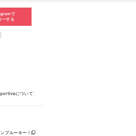
agramで
ローする
Sportivaについて
ャンプルーキー！
新