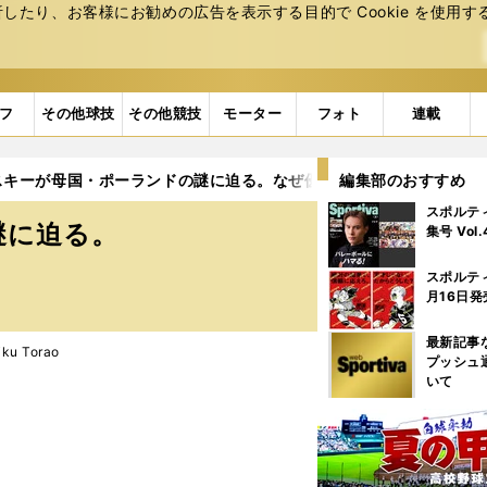
たり、お客様にお勧めの広告を表⽰する⽬的で Cookie を使⽤す
フ
その他球技
その他競技
モーター
フォト
連載
スキーが母国・ポーランドの謎に迫る。なぜ優れたGKが多いのか
編集部のおすすめ
スポルテ
謎に迫る。
集号 Vol
スポルテ
月16日発
最新記事
u Torao
プッシュ
いて