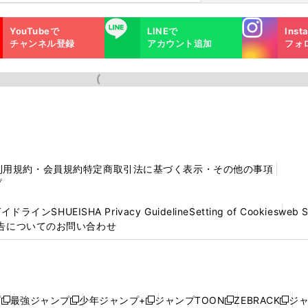
Instagra
LINE
YouTubeで
LINEで
Inst
m
チャンネル登録
アカウント追加
フォ
利用規約・会員規約
特定商取引法に基づく表示・その他の事項
プ
ガイドライン
SHUEISHA Privacy Guideline
Setting of Cookies
web 
告についてのお問い合わせ
プ
最強ジャンプ
少年ジャンプ+
ジャンプTOON
ZEBRACK
ジ
新
新
新
新
新