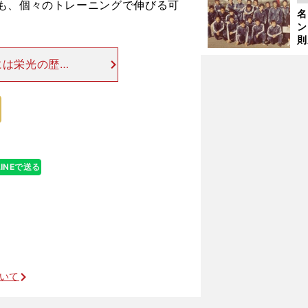
も、個々のトレーニングで伸びる可
が
名
件
ン
則
司
には栄光の歴史
パ
位に入り、197
五輪で銀メダル
LINEで送る
を見つけた
ついて