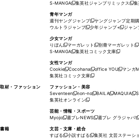
S-MANGA
集英社ジャンプリミックス
集
ウ
ド
新
し
し
新
で
ウ
し
い
い
し
青年マンガ
開
で
い
ウ
ウ
い
週刊ヤングジャンプ
ヤングジャンプ定期
新
く
開
ウ
ィ
ィ
ウ
ウルトラジャンプ
少年ジャンプ+
ジャン
新
し
新
く
ィ
ン
ン
ィ
し
い
し
ン
ド
ド
ン
少女マンガ
い
ウ
い
ド
ウ
ウ
ド
りぼん
マーガレット
別冊マーガレット
新
新
新
ウ
ィ
ウ
ウ
で
で
ウ
S-MANGA
集英社コミック文庫
し
新
し
新
ィ
ン
ィ
で
開
開
で
い
し
い
し
ン
ド
ン
女性マンガ
開
く
く
開
ウ
い
ウ
い
ド
ウ
ド
Cookie
Cocohana
office YOU
マンガM
く
く
新
新
新
ィ
ウ
ィ
ウ
ウ
で
ウ
集英社コミック文庫
し
新
し
し
ン
ィ
ン
ィ
で
開
で
い
し
い
い
ド
ン
ド
ン
取材・ファッション
ファッション・美容
開
く
開
ウ
い
ウ
ウ
ウ
ド
ウ
ド
Seventeen
non-no
BAILA
MAQUIA
S
く
く
新
新
新
新
ィ
ウ
ィ
ィ
で
ウ
で
ウ
集英社オンライン
し
新
し
し
し
ン
ィ
ン
ン
開
で
開
で
い
し
い
い
い
ド
ン
ド
ド
芸能・情報・スポーツ
く
開
く
開
ウ
い
ウ
ウ
ウ
ウ
ド
ウ
ウ
Myojo
週プレNEWS
週プレ グラジャパ!
く
く
新
新
新
ィ
ウ
ィ
ィ
ィ
で
ウ
で
で
し
し
ン
ィ
ン
ン
ン
書籍
文芸・文庫・総合
開
で
開
開
い
い
ド
ン
ド
ド
ド
すばる
小説すばる
集英社 文芸ステーシ
く
開
く
く
新
新
ウ
ウ