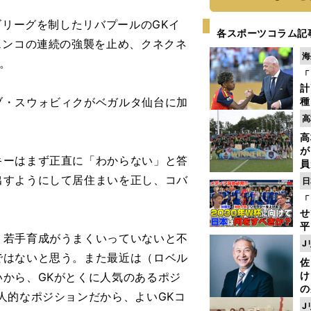
ズリーグを制したリバプールのGKイ
各スポーツコラム記
ェンコの連続の強襲を止め、クネクネ
海
だ。
「
計
・スウォビィクがベガルタ仙台に加
種
ィ
高
起
高
が
ーはまず正直に「わからない」と答
員
み
出すようにして居住まいを正し、コバ
日
「
せ
平
、若手育成がうまくいっていないと不
2
J
プ
ではないと思う。また最近は（ロベル
佐
べ
け
から、GKがとくに人気のあるポジ
の
人的なポジションだから、よいGKコ
ツ
J