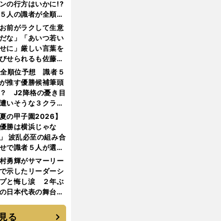
ンの行方はいかに!?
５人の識者が全順位
大胆予想
お前がラクして生意
だな」「あいつ若い
せに」厳しい言葉を
びせられるも佐藤慎
郎が貫いた誇りとフ
1全順位予想 識者５
ンへの思い
が推す優勝候補筆頭
？ J2降格の憂き目
遭いそうな３クラブ
は？
夏の甲子園2026】
優勝は横浜じゃな
」 波乱必至の組み合
せで識者５人が選ん
優勝校はここだ！
村勇輝がサマーリー
で示したリーダーシ
プと悔し涙 ２年ぶ
の日本代表の舞台を
に３年目のNBA挑戦
続く
見る