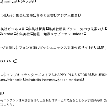
ウ
ウ
ウ
ウ
Sportiva
パラスポ
新
新
ィ
ィ
ィ
ィ
ィ
で
で
で
で
し
し
し
ン
ン
ン
ン
ン
開
開
開
開
い
い
い
ド
ド
ド
ド
ド
ョン
web 集英社文庫
青春と読書
アジア人物史
く
く
く
く
新
新
新
新
ウ
ウ
ウ
ウ
ウ
ウ
ウ
ウ
し
し
し
し
ィ
ィ
ィ
で
で
で
で
で
い
い
い
い
ン
ン
ン
集英社ビジネス書
集英社新書
集英社新書プラス - 知の水先案内人
開
開
開
開
開
新
新
新
ウ
ウ
ウ
ウ
ド
ド
ド
kotoba
e!集英社
情報・知識＆オピニオン imidas
く
く
く
く
く
新
し
新
し
新
ィ
ィ
ィ
ィ
ウ
ウ
ウ
し
し
い
し
い
し
ン
ン
ン
ン
で
で
で
い
い
ウ
い
ウ
い
ド
ド
ド
ド
ンジ文庫
シフォン文庫
ダッシュエックス文庫公式サイト
JUMP 
開
開
開
新
新
新
ウ
ウ
ィ
ウ
ィ
ウ
ウ
ウ
ウ
ウ
く
く
く
し
し
し
ィ
ィ
ン
ィ
ン
ィ
で
で
で
で
い
い
い
ン
ン
ド
ン
ド
ン
S.LAND
開
開
開
開
新
ウ
ウ
ウ
ド
ド
ウ
ド
ウ
ド
く
く
く
く
し
ィ
ィ
ィ
ウ
ウ
で
ウ
で
ウ
い
ン
ン
ン
ジャンプキャラクターズストア
HAPPY PLUS STORE
SHUEIS
で
で
開
で
開
で
新
新
新
ウ
ド
ド
ド
ium
mirabella
mirabella homme
zakka market
開
開
く
開
く
開
し
新
新
新
し
新
し
ィ
ウ
ウ
ウ
く
く
く
く
い
し
し
い
し
し
い
ン
で
で
で
ウ
い
い
ウ
い
い
ウ
ド
ボ
開
開
開
新
ィ
ウ
ウ
ィ
ウ
ウ
ィ
ウ
く
く
く
し
らコンテンツ使用許諾を得た正規版配信サービスであることを示す登録商標（登録番
ン
ィ
ィ
ン
ィ
ィ
ン
で
い
覧はこちら。
ド
ン
ン
ド
ン
ン
ド