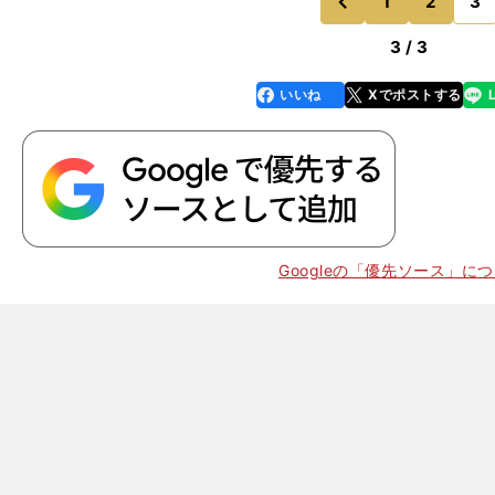
1
2
3
のページへ
前
3 / 3
いいね
Xでポストする
line
faceboo
x
k
Googleの「優先ソース」に