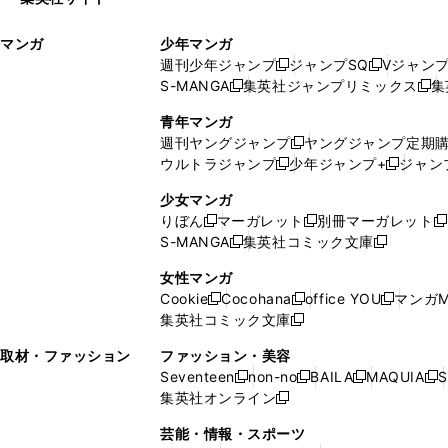
ウ
い
ィ
ウ
マンガ
少年マンガ
ン
ィ
週刊少年ジャンプ
ジャンプSQ
Vジャン
ド
ン
新
新
S-MANGA
集英社ジャンプリミックス
集
ウ
ド
新
し
し
新
で
ウ
し
い
い
し
青年マンガ
開
で
い
ウ
ウ
い
週刊ヤングジャンプ
ヤングジャンプ定期
新
く
開
ウ
ィ
ィ
ウ
ウルトラジャンプ
少年ジャンプ+
ジャン
新
し
新
く
ィ
ン
ン
ィ
し
い
し
ン
ド
ド
ン
少女マンガ
い
ウ
い
ド
ウ
ウ
ド
りぼん
マーガレット
別冊マーガレット
新
新
新
ウ
ィ
ウ
ウ
で
で
ウ
S-MANGA
集英社コミック文庫
し
新
し
新
ィ
ン
ィ
で
開
開
で
い
し
い
し
ン
ド
ン
女性マンガ
開
く
く
開
ウ
い
ウ
い
ド
ウ
ド
Cookie
Cocohana
office YOU
マンガM
く
く
新
新
新
ィ
ウ
ィ
ウ
ウ
で
ウ
集英社コミック文庫
し
新
し
し
ン
ィ
ン
ィ
で
開
で
い
し
い
い
ド
ン
ド
ン
取材・ファッション
ファッション・美容
開
く
開
ウ
い
ウ
ウ
ウ
ド
ウ
ド
Seventeen
non-no
BAILA
MAQUIA
S
く
く
新
新
新
新
ィ
ウ
ィ
ィ
で
ウ
で
ウ
集英社オンライン
し
新
し
し
し
ン
ィ
ン
ン
開
で
開
で
い
し
い
い
い
ド
ン
ド
ド
芸能・情報・スポーツ
く
開
く
開
ウ
い
ウ
ウ
ウ