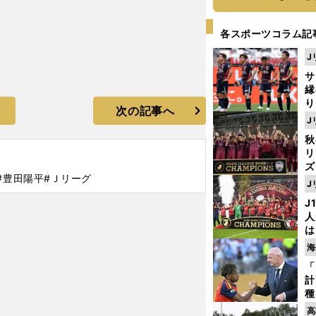
各スポーツコラム記
J
サ
縁
り
次の記事へ
開
J
見
秋
リ
ズ
#豊田陽平
#Ｊリーグ
J
を
J
人
は
に
海
と
「
計
種
ィ
高