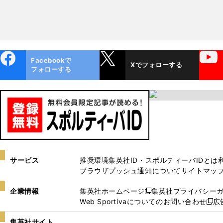
ebo
X
YouTube
Facebookで
Xでフォローする
ok
フォローする
サービス
推奨環境
集英社ID・スポルティーバIDとは
ブラウザプッシュ通知について
サイトマッ
企業情報
集英社ホームページ
集英社プライバシー
新
Web Sportivaについてのお問い合わせ
広
し
新
い
し
集英社サイト