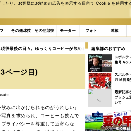
たり、お客様にお勧めの広告を表⽰する⽬的で Cookie を使⽤す
フ
その他球技
その他競技
モーター
フォト
連載
ス現役最後の日々。ゆっくりコーヒーが飲めるのを楽しんでいた
編集部のおすすめ
スポルテ
集号 Vol
3ページ目)
スポルテ
月16日発
最新記事
sato
プッシュ
いて
を飲みに出かけられるのがうれしい』
や写真を求められ、コーヒーも飲んで
、プライバシーを尊重して近寄らな