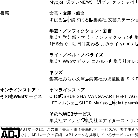
ウ
ド
ウ
ウ
Myojo
週プレNEWS
週プレ グラジャパ!
く
く
新
新
新
ィ
ウ
ィ
ィ
ィ
で
ウ
で
で
し
し
ン
ィ
ン
ン
ン
書籍
文芸・文庫・総合
開
で
開
開
い
い
ド
ン
ド
ド
ド
すばる
小説すばる
集英社 文芸ステーシ
く
開
く
く
新
新
ウ
ウ
ウ
ド
ウ
ウ
ウ
く
し
し
ィ
ィ
学芸・ノンフィクション・新書
で
ウ
で
で
で
い
い
ン
ン
集英社学芸部 - 学芸・ノンフィクション
開
で
開
開
開
新
ウ
ウ
ド
ド
1日5分で、明日は変わる よみタイ yomitai
く
開
く
く
く
し
新
ィ
ィ
ウ
ウ
く
い
ン
ン
ライトノベル・ノベライズ
で
で
ウ
ド
ド
集英社Webマガジン コバルト
集英社オレ
開
開
新
ィ
ウ
ウ
く
く
し
ン
キッズ
で
で
い
ド
集英社みらい文庫
集英社の児童図書 S-KID
開
開
新
ウ
ウ
く
く
し
ィ
オンラインストア・
オンラインストア
で
い
ン
その他WEBサービス
OTO
SHUEISHA MANGA-ART HERITAGE
開
新
ウ
ド
LEEマルシェ
SHOP Marisol
eclat prem
く
し
新
新
ィ
ウ
い
し
し
ン
その他WEBサービス
で
ウ
い
い
ド
集英社アドナビ
集英社エディターズ・ラ
開
新
ィ
ウ
ウ
ウ
く
し
ABJマークは、この電子書店・電子書籍配信サービスが、著作権者か
ン
ィ
ィ
で
い
です。ABJマークの詳細、ABJマークを掲示しているサービスの一
ド
ン
ン