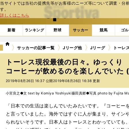
当サイトでは当社の提携先等がお客様のニーズ等について調査・分析し
web Sportiva (webスポルティーバ)
す。
詳しくはこちら
新着
ランキング
野球
サッカー
競馬
ゴル
we
サッカーの記事一覧
Jリーグ他
Jリーグ
トーレ
b
ス
トーレス現役最後の日々。ゆっくり
ポ
ル
コーヒーが飲めるのを楽しんでいた (
テ
2019年08月26日 16:37 公開
2019年08月26日 16:38 更新
ィ
ー
バ
小宮良之●文 text by Komiya Yoshiyuki
藤田真郷●写真 photo by Fujita Ma
「日本での生活は楽しんでいたみたいです。『コーヒー
と言っていました。海外ではすぐに人が集まり、サイン
られないそうです。日本人はトーレスとわかっていても