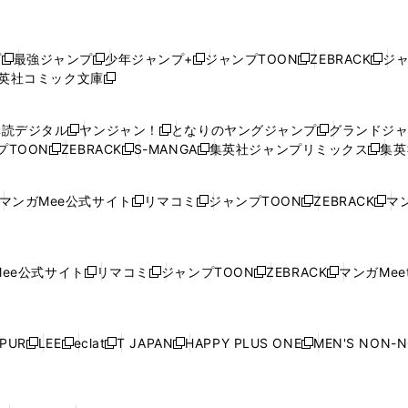
プ
最強ジャンプ
少年ジャンプ+
ジャンプTOON
ZEBRACK
ジ
新
新
新
新
新
英社コミック文庫
し
新
し
し
し
し
い
い
し
い
い
い
ウ
ウ
い
ウ
ウ
ウ
購読デジタル
ヤンジャン！
となりのヤングジャンプ
グランドジ
新
新
新
ィ
ィ
ウ
ィ
ィ
ィ
プTOON
ZEBRACK
S-MANGA
集英社ジャンプリミックス
集英
新
し
新
し
新
し
新
ン
ン
ィ
ン
ン
ン
し
い
し
い
し
い
し
ド
ド
ン
ド
ド
ド
い
ウ
い
ウ
い
ウ
い
ウ
ウ
ド
ウ
ウ
ウ
マンガMee公式サイト
リマコミ
ジャンプTOON
ZEBRACK
マン
新
新
新
新
ウ
ィ
ウ
ィ
ウ
ィ
ウ
で
で
ウ
で
で
で
し
し
し
し
し
ィ
ン
ィ
ン
ィ
ン
ィ
開
開
で
開
開
開
い
い
い
い
い
ン
ド
ン
ド
ン
ド
ン
く
く
開
く
く
く
ウ
ウ
ウ
ウ
ウ
ド
ウ
ド
ウ
ド
ウ
ド
ee公式サイト
リマコミ
ジャンプTOON
ZEBRACK
マンガMeet
く
新
新
新
新
ィ
ィ
ィ
ィ
ィ
ウ
で
ウ
で
ウ
で
ウ
し
し
し
し
ン
ン
ン
ン
ン
で
開
で
開
で
開
で
い
い
い
い
ド
ド
ド
ド
ド
開
く
開
く
開
く
開
ウ
ウ
ウ
ウ
ウ
ウ
ウ
ウ
ウ
PUR
LEE
eclat
T JAPAN
HAPPY PLUS ONE
MEN'S NON-
く
く
く
く
新
新
新
新
新
ィ
ィ
ィ
ィ
で
で
で
で
で
し
し
し
し
し
ン
ン
ン
ン
開
開
開
開
開
い
い
い
い
い
ド
ド
ド
ド
く
く
く
く
く
ウ
ウ
ウ
ウ
ウ