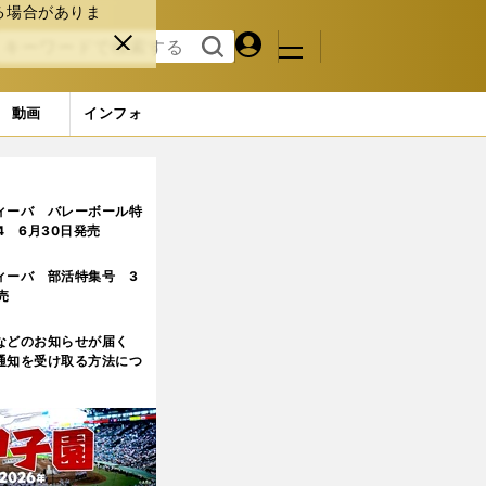
る場合がありま
マイペ
閉じ
検索
メニュ
ー
る
す
ジ
る
動画
インフォ
3ページ目
ィーバ バレーボール特
.4 6月30日発売
ィーバ 部活特集号 3
売
などのお知らせが届く
通知を受け取る方法につ