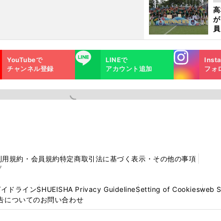
起
高
が
員
み
Instagra
LINE
YouTubeで
LINEで
Inst
m
チャンネル登録
アカウント追加
フォ
利用規約・会員規約
特定商取引法に基づく表示・その他の事項
プ
ガイドライン
SHUEISHA Privacy Guideline
Setting of Cookies
web 
告についてのお問い合わせ