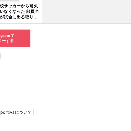
きているのか
校サッカーから補欠
更新
いなくなった 部員全
が試合に出る取り組
が進んでいる
agramで
ローする
Sportivaについて