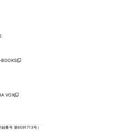
ウ
ウ
ィ
ィ
で
で
ン
ン
開
開
ド
ド
く
く
ウ
ウ
で
で
開
開
く
く
し
い
ウ
j-BOOKS
新
ィ
し
ン
い
ド
ウ
ウ
ィ
で
ン
HA VOX
開
新
ド
く
し
ウ
い
で
ウ
開
ィ
く
号 第6091713号）
ン
ド