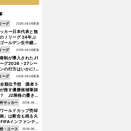
事
リーグ
2026.08.06更新
ッカー日本代表と無
のＪリーグ 24年ぶ
ゴールデン生中継の
幕戦でヘタな試合は
リーグ
2026.08.06更新
せられない
春制が導入されたJ1
ーグ2026－27シー
ンの行方はいかに!?
５人の識者が全順位
リーグ
2026.08.06更新
戦
。
、
大胆予想
力が整った神戸
イニエスタ同様
フェルマーレンも高度なプレー連発
1全順位予想 識者５
が推す優勝候補筆頭
？ J2降格の憂き目
遭いそうな３クラブ
外サッカー
2026.08.05
は？
ワールドカップ売却
更新
画」は断念も残る火
 FIFAインファンテ
ーノ会長体制に何が
校・ユース
2026.08.05