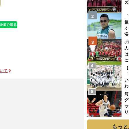
ズ
を
「
2
気
LINEで送る
く
浴
太
J
3
ァ
人
は
に
4
と
【
ついて
「
い
わ
5
だ
河
グ
ッ
り
糧
は
もっと