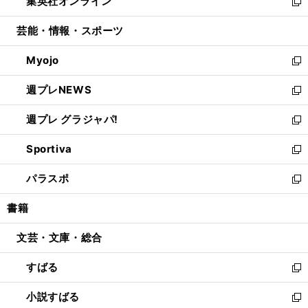
集英社オンライン
く
で
ド
ィ
い
新
開
ウ
ン
ウ
し
芸能・情報・スポーツ
く
で
ド
ィ
い
開
ウ
ン
ウ
Myojo
く
で
ド
ィ
新
開
ウ
ン
し
週プレNEWS
く
で
ド
い
新
開
ウ
ウ
し
週プレ グラジャパ!
く
で
ィ
い
新
開
ン
ウ
し
Sportiva
く
ド
ィ
い
新
ウ
ン
ウ
し
パラスポ
で
ド
ィ
い
新
開
ウ
ン
ウ
し
書籍
く
で
ド
ィ
い
開
ウ
ン
ウ
文芸・文庫・総合
く
で
ド
ィ
開
ウ
ン
すばる
く
で
ド
新
開
ウ
し
小説すばる
く
で
い
新