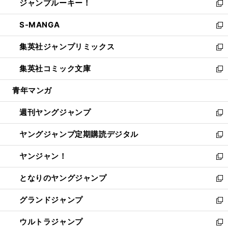
ジャンプルーキー！
く
で
ド
ィ
い
新
開
ウ
ン
ウ
し
S-MANGA
く
で
ド
ィ
い
新
開
ウ
ン
ウ
し
集英社ジャンプリミックス
く
で
ド
ィ
い
新
開
ウ
ン
ウ
し
集英社コミック文庫
く
で
ド
ィ
い
新
開
ウ
ン
ウ
し
青年マンガ
く
で
ド
ィ
い
開
ウ
ン
ウ
週刊ヤングジャンプ
く
で
ド
ィ
新
開
ウ
ン
し
ヤングジャンプ定期購読デジタル
く
で
ド
い
新
開
ウ
ウ
し
ヤンジャン！
く
で
ィ
い
新
開
ン
ウ
し
となりのヤングジャンプ
く
ド
ィ
い
新
ウ
ン
ウ
し
グランドジャンプ
で
ド
ィ
い
新
開
ウ
ン
ウ
し
ウルトラジャンプ
く
で
ド
ィ
い
新