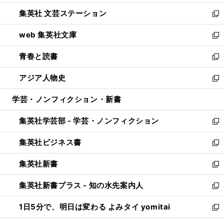
開
ウ
し
集英社 文芸ステーション
く
ィ
い
新
ン
ウ
し
web 集英社文庫
ド
ィ
い
新
ウ
ン
ウ
し
青春と読書
で
ド
ィ
い
新
開
ウ
ン
ウ
し
アジア人物史
く
で
ド
ィ
い
新
開
ウ
ン
ウ
し
学芸・ノンフィクション・新書
く
で
ド
ィ
い
開
ウ
ン
ウ
集英社学芸部 - 学芸・ノンフィクション
く
で
ド
ィ
新
開
ウ
ン
し
集英社ビジネス書
く
で
ド
い
新
開
ウ
ウ
し
集英社新書
く
で
ィ
い
新
開
ン
ウ
し
集英社新書プラス - 知の水先案内人
く
ド
ィ
い
新
ウ
ン
ウ
し
1日5分で、明日は変わる よみタイ yomitai
で
ド
ィ
い
新
開
ウ
ン
ウ
し