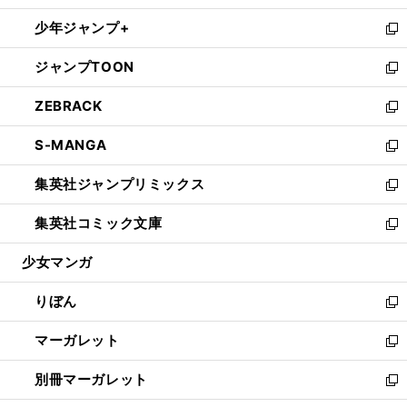
開
ウ
ン
ウ
し
少年ジャンプ+
く
で
ド
ィ
い
新
開
ウ
ン
ウ
し
ジャンプTOON
く
で
ド
ィ
い
新
開
ウ
ン
ウ
し
ZEBRACK
く
で
ド
ィ
い
新
開
ウ
ン
ウ
し
S-MANGA
く
で
ド
ィ
い
新
開
ウ
ン
ウ
し
集英社ジャンプリミックス
く
で
ド
ィ
い
新
開
ウ
ン
ウ
し
集英社コミック文庫
く
で
ド
ィ
い
新
開
ウ
ン
ウ
し
少女マンガ
く
で
ド
ィ
い
開
ウ
ン
ウ
りぼん
く
で
ド
ィ
新
開
ウ
ン
し
マーガレット
く
で
ド
い
新
開
ウ
ウ
し
別冊マーガレット
く
で
ィ
い
新
開
ン
ウ
し