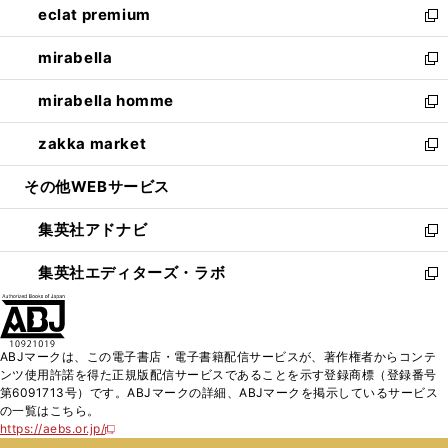
eclat premium
く
で
ド
ィ
い
新
開
ウ
ン
ウ
し
mirabella
く
で
ド
ィ
い
新
開
ウ
ン
ウ
し
mirabella homme
く
で
ド
ィ
い
新
開
ウ
ン
ウ
し
zakka market
く
で
ド
ィ
い
新
開
ウ
ン
ウ
し
その他WEBサービス
く
で
ド
ィ
い
開
ウ
ン
ウ
集英社アドナビ
く
で
ド
ィ
新
開
ウ
ン
し
集英社エディターズ・ラボ
く
で
ド
い
新
開
ウ
ウ
し
く
で
ィ
い
開
ン
ウ
ABJマークは、この電子書店・電子書籍配信サービスが、著作権者からコンテ
く
ド
ィ
ンツ使用許諾を得た正規版配信サービスであることを示す登録商標（登録番号
ウ
ン
第6091713号）です。ABJマークの詳細、ABJマークを掲示しているサービス
で
ド
の一覧はこちら。
開
ウ
https://aebs.or.jp/
新
く
で