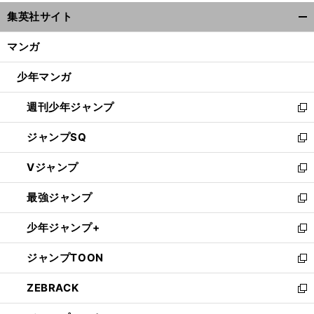
ウ
集英社サイト
ィ
開
ン
く/
マンガ
ド
閉
ウ
じ
少年マンガ
で
る
開
週刊少年ジャンプ
く
新
し
ジャンプSQ
い
新
ウ
し
Vジャンプ
ィ
い
新
ン
ウ
し
最強ジャンプ
ド
ィ
い
新
ウ
ン
ウ
し
少年ジャンプ+
で
ド
ィ
い
新
開
ウ
ン
ウ
し
ジャンプTOON
く
で
ド
ィ
い
新
開
ウ
ン
ウ
し
ZEBRACK
く
で
ド
ィ
い
新
開
ウ
ン
ウ
し