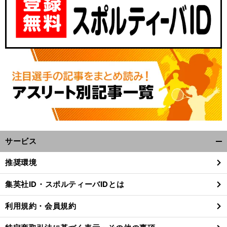
サービス
、
。
第
前
開
へ
C
く/
推奨環境
閉
じ
集英社ID・スポルティーバIDとは
る
利用規約・会員規約