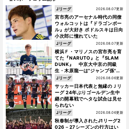
Jリーグ
2026.08.07更新
宮市亮のアーセナル時代の同僚
ウォルコットは『ドラゴンボー
ル』が大好き ポドルスキは日向
小次郎に憧れていた
Jリーグ
2026.08.07更新
横浜Ｆ・マリノスの宮市亮を育
てた『NARUTO』と『SLAM
DUNK』 中京大中京の同級
生・木原龍一は"ジャンプ係"だ
った
Jリーグ
2026.08.06更新
サッカー日本代表と無縁のＪリ
ーグ 24年ぶりゴールデン生中
継の開幕戦でヘタな試合は見せ
られない
Jリーグ
2026.08.06更新
秋春制が導入されたJ1リーグ2
026－27シーズンの行方はい