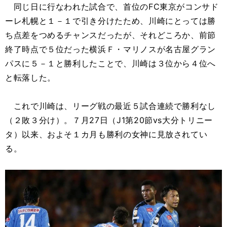
同じ日に行なわれた試合で、首位のFC東京がコンサド
ーレ札幌と１－１で引き分けたため、川崎にとっては勝
ち点差をつめるチャンスだったが、それどころか、前節
終了時点で５位だった横浜Ｆ・マリノスが名古屋グラン
パスに５－１と勝利したことで、川崎は３位から４位へ
と転落した。
これで川崎は、リーグ戦の最近５試合連続で勝利なし
（２敗３分け）。７月27日（J1第20節vs大分トリニー
タ）以来、およそ１カ月も勝利の女神に見放されてい
る。