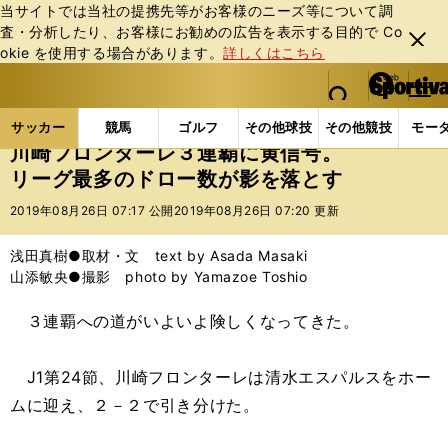
当サイトでは当社の提携先等がお客様のニーズ等について調
査・分析したり、お客様にお勧めの広告を表⽰する⽬的で Co
閉じ
okie を使⽤する場合があります。
詳しくはこちら
る
マイペ
web Sportiva (webスポルティーバ)
検索
メニュ
we
ー
サッカーの記事一覧
Jリーグ他
Jリーグ
川崎フ
b
ジ
サッカー
競馬
ゴルフ
その他球技
その他競技
モー
ス
川崎フロンターレ３連覇に黄信号。
ポ
リーグ最多のドロー数が影を落とす
ル
テ
2019年08月26日 07:17 公開
2019年08月26日 07:20 更新
ィ
ー
浅田真樹●取材・文 text by Asada Masaki
バ
山添敏央●撮影 photo by Yamazoe Toshio
３連覇への道がいよいよ険しくなってきた。
J1第24節、川崎フロンターレは清水エスパルスをホー
ムに迎え、２－２で引き分けた。