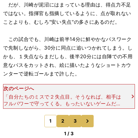
だが、川崎が泥沼にはまっている理由は、得点力不足
ではない。指揮官も指摘しているように、点が取れない
ことよりも、むしろ"安い失点"の多さにあるのだ。
この試合でも、川崎は前半14分に鮮やかなパスワーク
で先制しながら、30分に同点に追いつかれてしまう。し
かも、１失点ならまだしも、後半20分には自陣での不用
意なパスをカットされ、絵に描いたようなショートカウ
ンターで逆転ゴールまで許した。
次のページへ
「自分たちのミスで２失点目。そうなれば、相手は
フルパワーで守ってくる。もったいないゲームだっ
た」 そう言って嘆くのは、MF中村憲剛。鬼木監
督同様、「失点の仕方」を課題に挙げ、こう語る。
次
1
2
3
のページへ
「（先制したあと
1 / 3