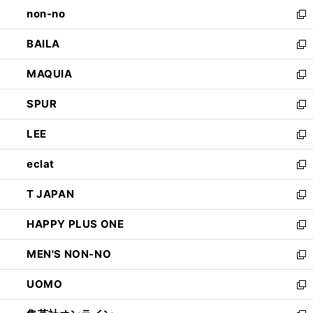
し
non-no
く
で
い
新
開
ウ
し
BAILA
く
ィ
い
新
ン
ウ
し
MAQUIA
ド
ィ
い
新
ウ
ン
ウ
し
SPUR
で
ド
ィ
い
新
開
ウ
ン
ウ
し
LEE
く
で
ド
ィ
い
新
開
ウ
ン
ウ
し
eclat
く
で
ド
ィ
い
新
開
ウ
ン
ウ
し
T JAPAN
く
で
ド
ィ
い
新
開
ウ
ン
ウ
し
HAPPY PLUS ONE
く
で
ド
ィ
い
新
開
ウ
ン
ウ
し
MEN'S NON-NO
く
で
ド
ィ
い
新
開
ウ
ン
ウ
し
UOMO
く
で
ド
ィ
い
新
開
ウ
ン
ウ
し