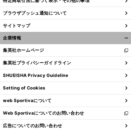
特定商取引法に基づく表示・その他の事項
ブラウザプッシュ通知について
サイトマップ
企業情報
開
く/
集英社ホームページ
新
閉
し
じ
集英社プライバシーガイドライン
い
る
ウ
SHUEISHA Privacy Guideline
ィ
ン
Setting of Cookies
ド
ウ
web Sportivaについて
で
開
Web Sportivaについてのお問い合わせ
く
新
し
広告についてのお問い合わせ
い