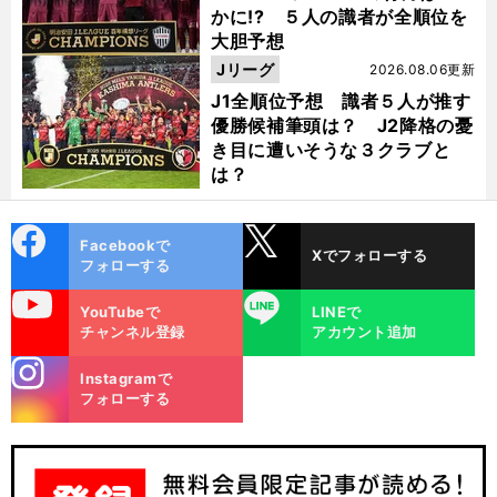
かに!? ５人の識者が全順位を
大胆予想
Jリーグ
2026.08.06更新
J1全順位予想 識者５人が推す
優勝候補筆頭は？ J2降格の憂
き目に遭いそうな３クラブと
は？
cebo
X
Facebookで
Xでフォローする
ok
フォローする
uTube
LINE
YouTubeで
LINEで
チャンネル登録
アカウント追加
stagra
Instagramで
m
フォローする