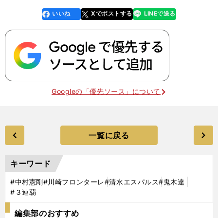
いいね
Xでポストする
LINEで送る
line
faceboo
x
k
Googleの「優先ソース」について
一覧に戻る
キーワード
#中村憲剛
#川崎フロンターレ
#清水エスパルス
#鬼木達
#３連覇
編集部のおすすめ