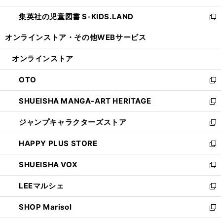
開
ウ
ン
し
集英社の児童図書 S-KIDS.LAND
く
で
ド
い
新
開
ウ
ウ
し
オンラインストア・
その他WEBサービス
く
で
ィ
い
開
ン
ウ
オンラインストア
く
ド
ィ
ウ
ン
OTO
で
ド
新
開
ウ
し
SHUEISHA MANGA-ART HERITAGE
く
で
い
新
開
ウ
し
ジャンプキャラクターズストア
く
ィ
い
新
ン
ウ
し
HAPPY PLUS STORE
ド
ィ
い
新
ウ
ン
ウ
し
SHUEISHA VOX
で
ド
ィ
い
新
開
ウ
ン
ウ
し
LEEマルシェ
く
で
ド
ィ
い
新
開
ウ
ン
ウ
し
SHOP Marisol
く
で
ド
ィ
い
新
開
ウ
ン
ウ
し