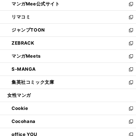
マンガMee公式サイト
く
ド
ィ
い
新
ウ
ン
ウ
し
リマコミ
で
ド
ィ
い
新
開
ウ
ン
ウ
し
ジャンプTOON
く
で
ド
ィ
い
新
開
ウ
ン
ウ
し
ZEBRACK
く
で
ド
ィ
い
新
開
ウ
ン
ウ
し
マンガMeets
く
で
ド
ィ
い
新
開
ウ
ン
ウ
し
S-MANGA
く
で
ド
ィ
い
新
開
ウ
ン
ウ
し
集英社コミック文庫
く
で
ド
ィ
い
新
開
ウ
ン
ウ
し
女性マンガ
く
で
ド
ィ
い
開
ウ
ン
ウ
Cookie
く
で
ド
ィ
新
開
ウ
ン
し
Cocohana
く
で
ド
い
新
開
ウ
ウ
し
office YOU
く
で
ィ
い
新