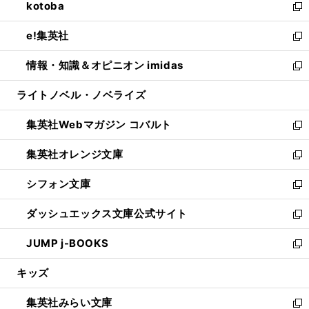
kotoba
く
で
ド
ィ
い
新
開
ウ
ン
ウ
し
e!集英社
く
で
ド
ィ
い
新
開
ウ
ン
ウ
し
情報・知識＆オピニオン imidas
く
で
ド
ィ
い
新
開
ウ
ン
ウ
し
ライトノベル・ノベライズ
く
で
ド
ィ
い
開
ウ
ン
ウ
集英社Webマガジン コバルト
く
で
ド
ィ
新
開
ウ
ン
し
集英社オレンジ文庫
く
で
ド
い
新
開
ウ
ウ
し
シフォン文庫
く
で
ィ
い
新
開
ン
ウ
し
ダッシュエックス文庫公式サイト
く
ド
ィ
い
新
ウ
ン
ウ
し
JUMP j-BOOKS
で
ド
ィ
い
新
開
ウ
ン
ウ
し
キッズ
く
で
ド
ィ
い
開
ウ
ン
ウ
集英社みらい文庫
く
で
ド
ィ
新