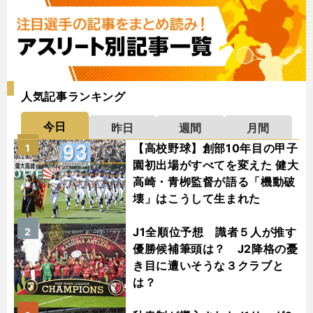
人気記事ランキング
今日
昨日
週間
月間
【高校野球】創部10年目の甲子
1
園初出場がすべてを変えた 健大
高崎・青栁監督が語る「機動破
壊」はこうして生まれた
J1全順位予想 識者５人が推す
2
優勝候補筆頭は？ J2降格の憂
き目に遭いそうな３クラブと
は？