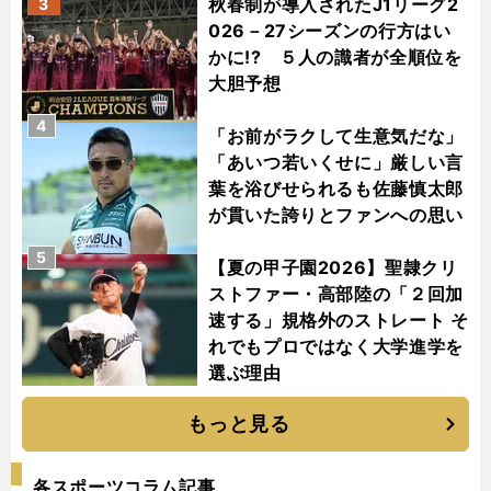
秋春制が導入されたJ1リーグ2
3
026－27シーズンの行方はい
かに!? ５人の識者が全順位を
大胆予想
4
「お前がラクして生意気だな」
「あいつ若いくせに」厳しい言
葉を浴びせられるも佐藤慎太郎
が貫いた誇りとファンへの思い
5
【夏の甲子園2026】聖隷クリ
ストファー・高部陸の「２回加
速する」規格外のストレート そ
れでもプロではなく大学進学を
選ぶ理由
もっと見る
各スポーツコラム記事