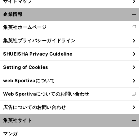
サイトマップ
企業情報
開
く/
集英社ホームページ
新
閉
し
じ
集英社プライバシーガイドライン
い
る
ウ
SHUEISHA Privacy Guideline
ィ
ン
Setting of Cookies
ド
ウ
東
京五輪のエースFWと呼ばれた男がJ2で躍進する水戸で密かに奮闘中
web Sportivaについて
で
開
Web Sportivaについてのお問い合わせ
く
新
し
広告についてのお問い合わせ
い
ウ
集英社サイト
ィ
開
ン
く/
マンガ
ド
閉