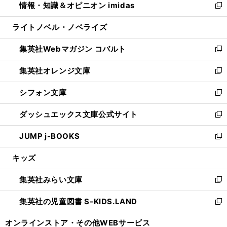
情報・知識＆オピニオン imidas
く
で
ド
ィ
い
新
開
ウ
ン
ウ
し
ライトノベル・ノベライズ
く
で
ド
ィ
い
開
ウ
ン
ウ
集英社Webマガジン コバルト
く
で
ド
ィ
新
開
ウ
ン
し
集英社オレンジ文庫
く
で
ド
い
新
開
ウ
ウ
し
シフォン文庫
く
で
ィ
い
新
開
ン
ウ
し
ダッシュエックス文庫公式サイト
く
ド
ィ
い
新
ウ
ン
ウ
し
JUMP j-BOOKS
で
ド
ィ
い
新
開
ウ
ン
ウ
し
キッズ
く
で
ド
ィ
い
開
ウ
ン
ウ
集英社みらい文庫
く
で
ド
ィ
新
開
ウ
ン
し
集英社の児童図書 S-KIDS.LAND
く
で
ド
い
新
開
ウ
ウ
し
オンラインストア・
その他WEBサービス
く
で
ィ
い