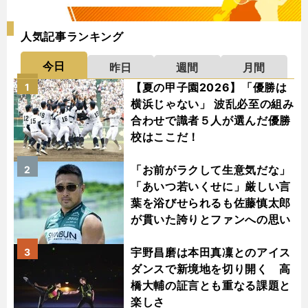
人気記事ランキング
今日
昨日
週間
月間
【夏の甲子園2026】「優勝は
1
横浜じゃない」 波乱必至の組み
合わせで識者５人が選んだ優勝
校はここだ！
「お前がラクして生意気だな」
2
「あいつ若いくせに」厳しい言
葉を浴びせられるも佐藤慎太郎
が貫いた誇りとファンへの思い
宇野昌磨は本田真凜とのアイス
3
ダンスで新境地を切り開く 高
橋大輔の証言とも重なる課題と
楽しさ