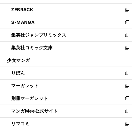
開
ウ
ン
ウ
し
ZEBRACK
く
で
ド
ィ
い
新
開
ウ
ン
ウ
し
S-MANGA
く
で
ド
ィ
い
新
開
ウ
ン
ウ
し
集英社ジャンプリミックス
く
で
ド
ィ
い
新
開
ウ
ン
ウ
し
集英社コミック文庫
く
で
ド
ィ
い
新
開
ウ
ン
ウ
し
少女マンガ
く
で
ド
ィ
い
開
ウ
ン
ウ
りぼん
く
で
ド
ィ
新
開
ウ
ン
し
マーガレット
く
で
ド
い
新
開
ウ
ウ
し
別冊マーガレット
く
で
ィ
い
新
開
ン
ウ
し
マンガMee公式サイト
く
ド
ィ
い
新
ウ
ン
ウ
し
リマコミ
で
ド
ィ
い
新
開
ウ
ン
ウ
し