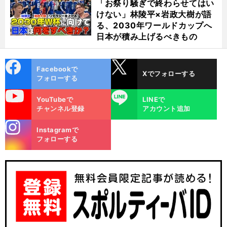
「お祭り騒ぎで終わらせてはい
けない」林陵平×岩政大樹が語
る、2030年ワールドカップへ
日本が積み上げるべきもの
cebo
X
Facebookで
Xでフォローする
ok
フォローする
uTube
LINE
YouTubeで
LINEで
チャンネル登録
アカウント追加
stagra
Instagramで
m
フォローする