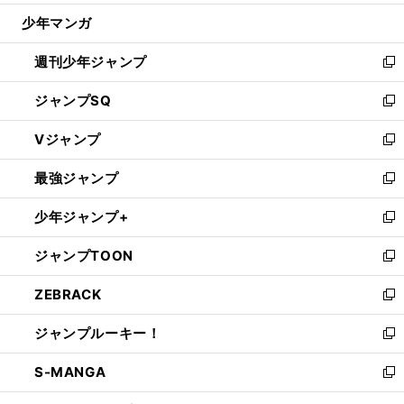
ウ
じ
少年マンガ
で
る
開
週刊少年ジャンプ
く
新
し
ジャンプSQ
い
新
ウ
し
Vジャンプ
ィ
い
新
ン
ウ
し
最強ジャンプ
ド
ィ
い
新
ウ
ン
ウ
し
少年ジャンプ+
で
ド
ィ
い
新
開
ウ
ン
ウ
し
ジャンプTOON
く
で
ド
ィ
い
新
開
ウ
ン
ウ
し
ZEBRACK
く
で
ド
ィ
い
新
開
ウ
ン
ウ
し
ジャンプルーキー！
く
で
ド
ィ
い
新
開
ウ
ン
ウ
し
S-MANGA
く
で
ド
ィ
い
新
開
ウ
ン
ウ
し