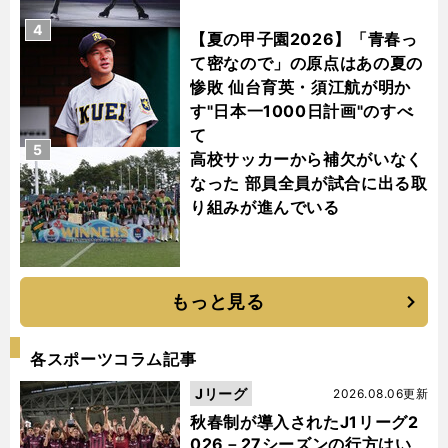
4
【夏の甲子園2026】「青春っ
て密なので」の原点はあの夏の
惨敗 仙台育英・須江航が明か
す"日本一1000日計画"のすべ
て
5
高校サッカーから補欠がいなく
なった 部員全員が試合に出る取
り組みが進んでいる
もっと見る
各スポーツコラム記事
Jリーグ
2026.08.06更新
秋春制が導入されたJ1リーグ2
026－27シーズンの行方はい