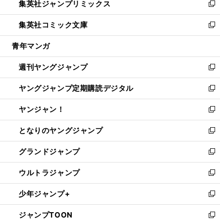
集英社ジャンプリミックス
く
で
ド
ィ
い
新
開
ウ
ン
ウ
し
集英社コミック文庫
く
で
ド
ィ
い
新
開
ウ
ン
ウ
し
青年マンガ
く
で
ド
ィ
い
開
ウ
ン
ウ
週刊ヤングジャンプ
く
で
ド
ィ
新
開
ウ
ン
し
ヤングジャンプ定期購読デジタル
く
で
ド
い
新
開
ウ
ウ
し
ヤンジャン！
く
で
ィ
い
新
開
ン
ウ
し
となりのヤングジャンプ
く
ド
ィ
い
新
ウ
ン
ウ
し
グランドジャンプ
で
ド
ィ
い
新
開
ウ
ン
ウ
し
ウルトラジャンプ
く
で
ド
ィ
い
新
開
ウ
ン
ウ
し
少年ジャンプ+
く
で
ド
ィ
い
新
開
ウ
ン
ウ
し
ジャンプTOON
く
で
ド
ィ
い
新