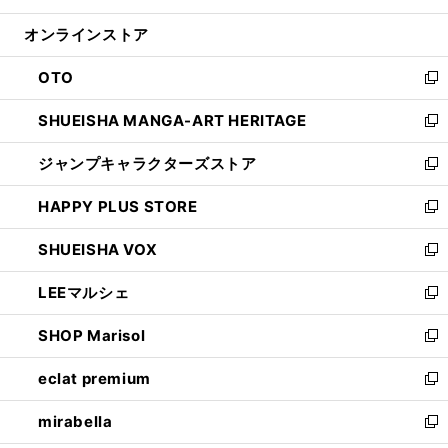
開
ン
ウ
オンラインストア
く
ド
ィ
ウ
ン
OTO
で
ド
新
開
ウ
し
SHUEISHA MANGA-ART HERITAGE
く
で
い
新
開
ウ
し
ジャンプキャラクターズストア
く
ィ
い
新
ン
ウ
し
HAPPY PLUS STORE
ド
ィ
い
新
ウ
ン
ウ
し
SHUEISHA VOX
で
ド
ィ
い
新
開
ウ
ン
ウ
し
LEEマルシェ
く
で
ド
ィ
い
新
開
ウ
ン
ウ
し
SHOP Marisol
く
で
ド
ィ
い
新
開
ウ
ン
ウ
し
eclat premium
く
で
ド
ィ
い
新
開
ウ
ン
ウ
し
mirabella
く
で
ド
ィ
い
新
開
ウ
ン
ウ
し