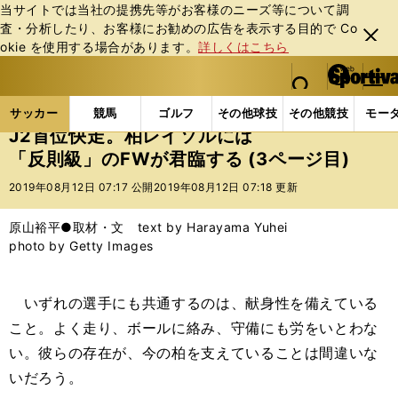
当サイトでは当社の提携先等がお客様のニーズ等について調
査・分析したり、お客様にお勧めの広告を表⽰する⽬的で Co
閉じ
okie を使⽤する場合があります。
詳しくはこちら
る
マイペ
web Sportiva (webスポルティーバ)
検索
メニュ
we
ー
サッカーの記事一覧
Jリーグ他
Jリーグ
J2首
b
ジ
サッカー
競馬
ゴルフ
その他球技
その他競技
モー
ス
J2首位快走。柏レイソルには
ポ
「反則級」のFWが君臨する (3ページ目)
ル
テ
2019年08月12日 07:17 公開
2019年08月12日 07:18 更新
ィ
ー
原山裕平●取材・文 text by Harayama Yuhei
バ
photo by Getty Images
いずれの選手にも共通するのは、献身性を備えている
こと。よく走り、ボールに絡み、守備にも労をいとわな
い。彼らの存在が、今の柏を支えていることは間違いな
いだろう。