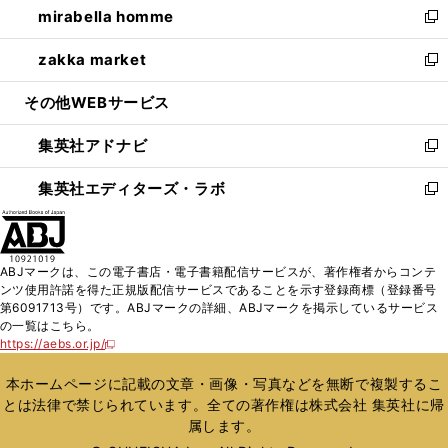
mirabella homme
く
で
ド
ィ
い
新
開
ウ
ン
ウ
し
zakka market
く
で
ド
ィ
い
新
開
ウ
ン
ウ
し
その他WEBサービス
く
で
ド
ィ
い
開
ウ
ン
ウ
集英社アドナビ
く
で
ド
ィ
新
開
ウ
ン
し
集英社エディターズ・ラボ
く
で
ド
い
新
開
ウ
ウ
し
く
で
ィ
い
開
ン
ウ
ABJマークは、この電子書店・電子書籍配信サービスが、著作権者からコンテ
く
ド
ィ
ンツ使用許諾を得た正規版配信サービスであることを示す登録商標（登録番号
ウ
ン
第6091713号）です。ABJマークの詳細、ABJマークを掲示しているサービス
で
ド
の一覧はこちら。
開
ウ
https://aebs.or.jp/
新
く
で
し
い
開
本ホームページに記載の文章・画像・写真などを無断で複製するこ
ウ
く
とは法律で禁じられています。全ての著作権は株式会社 集英社に帰
ィ
属します。
ン
ド