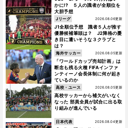
かに!? ５人の識者が全順位を
大胆予想
Jリーグ
2026.08.06更新
J1全順位予想 識者５人が推す
優勝候補筆頭は？ J2降格の憂
き目に遭いそうな３クラブと
は？
海外サッカー
2026.08.05更新
「ワールドカップ売却計画」は
断念も残る火種 FIFAインファ
ンティーノ会長体制に何が起き
ているのか
高校・ユース
2026.08.05更新
高校サッカーから補欠がいなく
なった 部員全員が試合に出る取
り組みが進んでいる
日本代表
2026.08.04更新