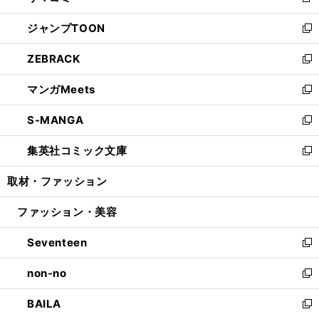
新
開
ウ
ン
ウ
し
ジャンプTOON
く
で
ド
ィ
い
新
開
ウ
ン
ウ
し
ZEBRACK
く
で
ド
ィ
い
新
開
ウ
ン
ウ
し
マンガMeets
く
で
ド
ィ
い
新
開
ウ
ン
ウ
し
S-MANGA
く
で
ド
ィ
い
新
開
ウ
ン
ウ
し
集英社コミック文庫
く
で
ド
ィ
い
新
開
ウ
ン
ウ
し
取材・ファッション
く
で
ド
ィ
い
開
ウ
ン
ウ
ファッション・美容
く
で
ド
ィ
開
ウ
ン
Seventeen
く
で
ド
新
開
ウ
し
non-no
く
で
い
新
開
ウ
し
BAILA
く
ィ
い
新