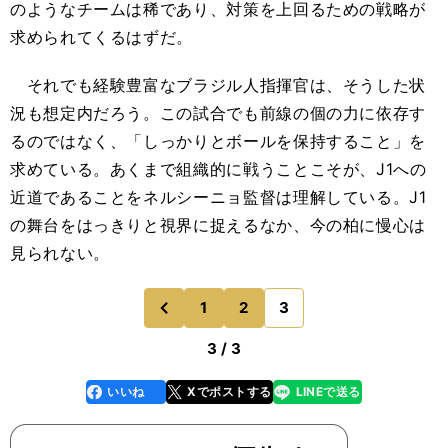
のようなチームは稀であり、対策を上回るための戦略が
求められてくるはずだ。
それでも経験豊富なブラジル人指揮官は、そうした状
況も想定内だろう。この試合でも前線の個の力に依存す
るのではなく、「しっかりとボールを保持すること」を
求めている。あくまで組織的に戦うことこそが、J1への
近道であることをネルシーニョ監督は理解している。J1
の舞台をはっきりと視界に捉えるなか、今の柏に慢心は
見られない。
1
2
3
のページへ
前
3 / 3
いいね
Xでポストする
LINEで送る
line
faceboo
x
k