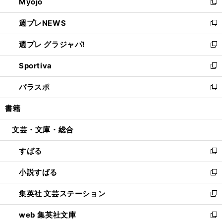
Myojo
く
で
ド
ィ
新
開
ウ
ン
し
週プレNEWS
く
で
ド
い
新
開
ウ
ウ
し
週プレ グラジャパ!
く
で
ィ
い
新
開
ン
ウ
し
Sportiva
く
ド
ィ
い
新
ウ
ン
ウ
し
パラスポ
で
ド
ィ
い
新
開
ウ
ン
ウ
し
書籍
く
で
ド
ィ
い
開
ウ
ン
ウ
文芸・文庫・総合
く
で
ド
ィ
開
ウ
ン
すばる
く
で
ド
新
開
ウ
し
小説すばる
く
で
い
新
開
ウ
し
集英社 文芸ステーション
く
ィ
い
新
ン
ウ
し
web 集英社文庫
ド
ィ
い
新