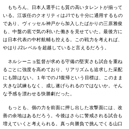
もちろん、日本人選手にも質の高いタレントが揃って
いる。江坂任のクオリティはJ1でも十分に通用するもの
であり、ヴィッセル神戸から加入したばかりの三原雅俊
も、中盤の底で気の利いた働きを見せていた。最後方に
は日本代表の中村航輔も控える。この戦力を考えれば、
やはりJ2レベルを超越していると言えるだろう。
ネルシーニョ監督が求める守備の堅実さも試合を重ね
るごとに強度を高めており、リアリズムも追求した采配
にも隙はない。１年でのJ1復帰という目標は、このまま
大きな試練もなく、成し遂げられるのではないか。そん
な予感を漂わせる快勝劇だった。
もっとも、個の力を前面に押し出した攻撃面には、改
善の余地はあるだろう。今後はさらに警戒される試合も
増えていくと考えられる。真っ向勝負で挑んでくる山口