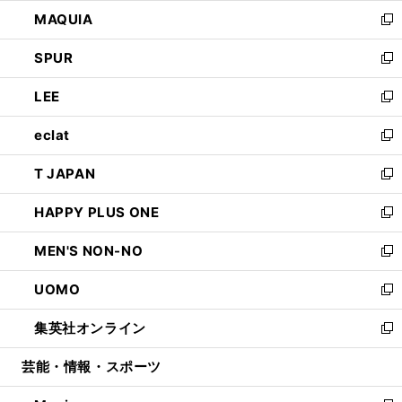
ン
ウ
し
MAQUIA
ド
ィ
い
新
ウ
ン
ウ
し
SPUR
で
ド
ィ
い
新
開
ウ
ン
ウ
し
LEE
く
で
ド
ィ
い
新
開
ウ
ン
ウ
し
eclat
く
で
ド
ィ
い
新
開
ウ
ン
ウ
し
T JAPAN
く
で
ド
ィ
い
新
開
ウ
ン
ウ
し
HAPPY PLUS ONE
く
で
ド
ィ
い
新
開
ウ
ン
ウ
し
MEN'S NON-NO
く
で
ド
ィ
い
新
開
ウ
ン
ウ
し
UOMO
く
で
ド
ィ
い
新
開
ウ
ン
ウ
し
集英社オンライン
く
で
ド
ィ
い
新
開
ウ
ン
ウ
し
芸能・情報・スポーツ
く
で
ド
ィ
い
開
ウ
ン
ウ