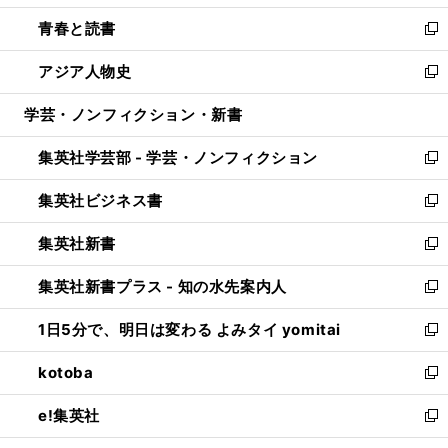
ウ
ン
ウ
し
青春と読書
で
ド
ィ
い
新
開
ウ
ン
ウ
し
アジア人物史
く
で
ド
ィ
い
新
開
ウ
ン
ウ
し
学芸・ノンフィクション・新書
く
で
ド
ィ
い
開
ウ
ン
ウ
集英社学芸部 - 学芸・ノンフィクション
く
で
ド
ィ
新
開
ウ
ン
し
集英社ビジネス書
く
で
ド
い
新
開
ウ
ウ
し
集英社新書
く
で
ィ
い
新
開
ン
ウ
し
集英社新書プラス - 知の水先案内人
く
ド
ィ
い
新
ウ
ン
ウ
し
1日5分で、明日は変わる よみタイ yomitai
で
ド
ィ
い
新
開
ウ
ン
ウ
し
kotoba
く
で
ド
ィ
い
新
開
ウ
ン
ウ
し
e!集英社
く
で
ド
ィ
い
新
開
ウ
ン
ウ
し