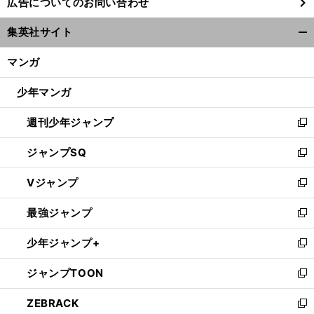
広告についてのお問い合わせ
い
ウ
集英社サイト
ィ
開
ン
く/
マンガ
ド
閉
ウ
じ
少年マンガ
で
る
開
週刊少年ジャンプ
く
新
し
ジャンプSQ
い
新
ウ
し
Vジャンプ
ィ
い
新
ン
ウ
し
最強ジャンプ
ド
ィ
い
新
ウ
ン
ウ
し
少年ジャンプ+
で
ド
ィ
い
新
開
ウ
ン
ウ
し
ジャンプTOON
く
で
ド
ィ
い
新
開
ウ
ン
ウ
し
ZEBRACK
く
で
ド
ィ
い
新