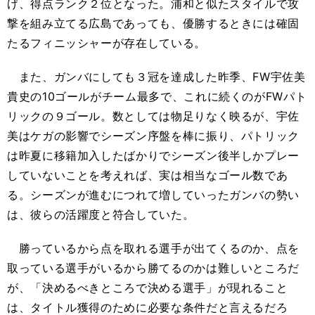
げ、得点ランク２位となった。浦和と似たスタイルで攻
撃を組み立てる広島であっても、優勝するときには確固
たるフィニッシャーが存在している。
また、ガンバにしても３冠を達成した昨季、FW宇佐美
貴史の10ゴールがチーム最多で、これに続くのがFWパト
リックの９ゴール。数としては物足りなく映るが、宇佐
美はケガの影響でシーズン序盤を棒に振り、パトリック
は昨夏に移籍加入したばかりでシーズン後半しかプレー
していないことを考えれば、実は相当なゴール数であ
る。シーズンが進むにつれて増していったガンバの勢い
は、彼らの活躍度と符合していた。
勝っているから点を取れる選手が出てくるのか、点を
取っている選手がいるから勝てるのかは難しいところだ
が、「決めるべきところで決める選手」が現れること
は、タイトル獲得のために必要な条件だと言えるだろ