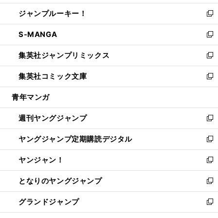
開
ウ
ン
ウ
し
ジャンプルーキー！
く
で
ド
ィ
い
新
開
ウ
ン
ウ
し
S-MANGA
く
で
ド
ィ
い
新
開
ウ
ン
ウ
し
集英社ジャンプリミックス
く
で
ド
ィ
い
新
開
ウ
ン
ウ
し
集英社コミック文庫
く
で
ド
ィ
い
新
開
ウ
ン
ウ
し
青年マンガ
く
で
ド
ィ
い
開
ウ
ン
ウ
週刊ヤングジャンプ
く
で
ド
ィ
新
開
ウ
ン
し
ヤングジャンプ定期購読デジタル
く
で
ド
い
新
開
ウ
ウ
し
ヤンジャン！
く
で
ィ
い
新
開
ン
ウ
し
となりのヤングジャンプ
く
ド
ィ
い
新
ウ
ン
ウ
し
グランドジャンプ
で
ド
ィ
い
新
開
ウ
ン
ウ
し