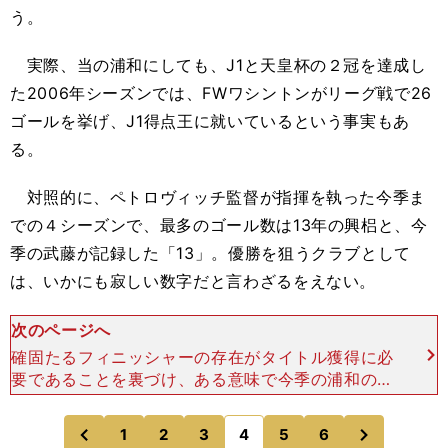
う。
実際、当の浦和にしても、J1と天皇杯の２冠を達成し
た2006年シーズンでは、FWワシントンがリーグ戦で26
ゴールを挙げ、J1得点王に就いているという事実もあ
る。
対照的に、ペトロヴィッチ監督が指揮を執った今季ま
での４シーズンで、最多のゴール数は13年の興梠と、今
季の武藤が記録した「13」。優勝を狙うクラブとして
は、いかにも寂しい数字だと言わざるをえない。
次のページへ
確固たるフィニッシャーの存在がタイトル獲得に必
要であることを裏づけ、ある意味で今季の浦和の歩
みを象徴するのが、チーム最多ゴールを挙げた武藤
だろう。 昨季までベガルタ仙台でくすぶっていた
次
1
2
3
4
5
6
のページへ
のページへ
武藤は、今季
前