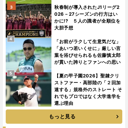
秋春制が導入されたJ1リーグ2
3
026－27シーズンの行方はい
かに!? ５人の識者が全順位を
大胆予想
4
「お前がラクして生意気だな」
「あいつ若いくせに」厳しい言
葉を浴びせられるも佐藤慎太郎
が貫いた誇りとファンへの思い
5
【夏の甲子園2026】聖隷クリ
ストファー・高部陸の「２回加
速する」規格外のストレート そ
れでもプロではなく大学進学を
選ぶ理由
もっと見る