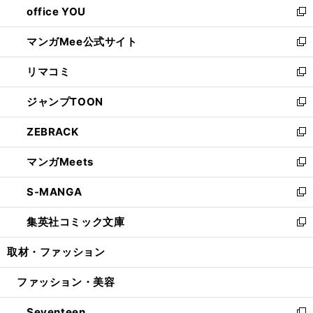
office YOU
く
で
ィ
い
新
開
ン
ウ
し
マンガMee公式サイト
く
ド
ィ
い
新
ウ
ン
ウ
し
リマコミ
で
ド
ィ
い
新
開
ウ
ン
ウ
し
ジャンプTOON
く
で
ド
ィ
い
新
開
ウ
ン
ウ
し
ZEBRACK
く
で
ド
ィ
い
新
開
ウ
ン
ウ
し
マンガMeets
く
で
ド
ィ
い
新
開
ウ
ン
ウ
し
S-MANGA
く
で
ド
ィ
い
新
開
ウ
ン
ウ
し
集英社コミック文庫
く
で
ド
ィ
い
新
開
ウ
ン
ウ
し
取材・ファッション
く
で
ド
ィ
い
開
ウ
ン
ウ
ファッション・美容
く
で
ド
ィ
開
ウ
ン
Seventeen
く
で
ド