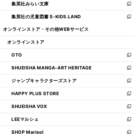
集英社みらい文庫
く
で
ド
ィ
新
開
ウ
ン
し
集英社の児童図書 S-KIDS.LAND
く
で
ド
い
新
開
ウ
ウ
し
オンラインストア・
その他WEBサービス
く
で
ィ
い
開
ン
ウ
オンラインストア
く
ド
ィ
ウ
ン
OTO
で
ド
新
開
ウ
し
SHUEISHA MANGA-ART HERITAGE
く
で
い
新
開
ウ
し
ジャンプキャラクターズストア
く
ィ
い
新
ン
ウ
し
HAPPY PLUS STORE
ド
ィ
い
新
ウ
ン
ウ
し
SHUEISHA VOX
で
ド
ィ
い
新
開
ウ
ン
ウ
し
LEEマルシェ
く
で
ド
ィ
い
新
開
ウ
ン
ウ
し
SHOP Marisol
く
で
ド
ィ
い
新