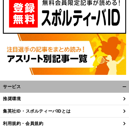
サービス
開
く/
推奨環境
閉
じ
集英社ID・スポルティーバIDとは
る
利用規約・会員規約