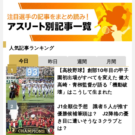
人気記事ランキング
今日
昨日
週間
月間
【高校野球】創部10年目の甲子
1
園初出場がすべてを変えた 健大
高崎・青栁監督が語る「機動破
壊」はこうして生まれた
J1全順位予想 識者５人が推す
2
優勝候補筆頭は？ J2降格の憂
き目に遭いそうな３クラブと
は？