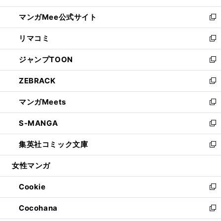
開
ン
ウ
し
マンガMee公式サイト
く
ド
ィ
い
新
ウ
ン
ウ
し
リマコミ
で
ド
ィ
い
新
開
ウ
ン
ウ
し
ジャンプTOON
く
で
ド
ィ
い
新
開
ウ
ン
ウ
し
ZEBRACK
く
で
ド
ィ
い
新
開
ウ
ン
ウ
し
マンガMeets
く
で
ド
ィ
い
新
開
ウ
ン
ウ
し
S-MANGA
く
で
ド
ィ
い
新
開
ウ
ン
ウ
し
集英社コミック文庫
く
で
ド
ィ
い
新
開
ウ
ン
ウ
し
女性マンガ
く
で
ド
ィ
い
開
ウ
ン
ウ
Cookie
く
で
ド
ィ
新
開
ウ
ン
し
Cocohana
く
で
ド
い
新
開
ウ
ウ
し