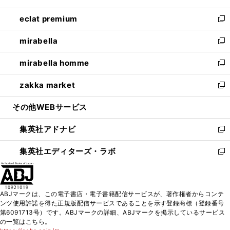
開
ウ
ン
ウ
し
eclat premium
く
で
ド
ィ
い
新
開
ウ
ン
ウ
し
mirabella
く
で
ド
ィ
い
新
開
ウ
ン
ウ
し
mirabella homme
く
で
ド
ィ
い
新
開
ウ
ン
ウ
し
zakka market
く
で
ド
ィ
い
新
開
ウ
ン
ウ
し
その他WEBサービス
く
で
ド
ィ
い
開
ウ
ン
ウ
集英社アドナビ
く
で
ド
ィ
新
開
ウ
ン
し
集英社エディターズ・ラボ
く
で
ド
い
新
開
ウ
ウ
し
く
で
ィ
い
開
ン
ウ
ABJマークは、この電子書店・電子書籍配信サービスが、著作権者からコンテ
く
ド
ィ
ンツ使用許諾を得た正規版配信サービスであることを示す登録商標（登録番号
ウ
ン
第6091713号）です。ABJマークの詳細、ABJマークを掲示しているサービス
で
ド
の一覧はこちら。
開
ウ