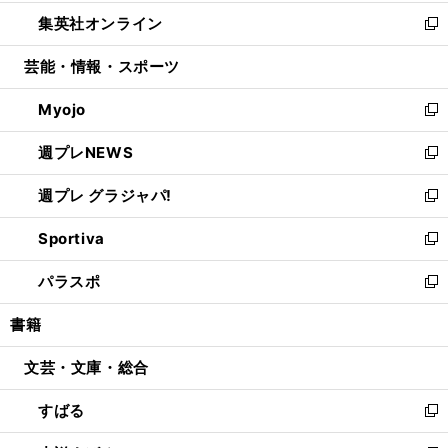
開
ウ
ン
ウ
し
集英社オンライン
く
で
ド
ィ
い
新
開
ウ
ン
ウ
し
芸能・情報・スポーツ
く
で
ド
ィ
い
開
ウ
ン
ウ
Myojo
く
で
ド
ィ
新
開
ウ
ン
し
週プレNEWS
く
で
ド
い
新
開
ウ
ウ
し
週プレ グラジャパ!
く
で
ィ
い
新
開
ン
ウ
し
Sportiva
く
ド
ィ
い
新
ウ
ン
ウ
し
パラスポ
で
ド
ィ
い
新
開
ウ
ン
ウ
し
書籍
く
で
ド
ィ
い
開
ウ
ン
ウ
文芸・文庫・総合
く
で
ド
ィ
開
ウ
ン
すばる
く
で
ド
新
開
ウ
し