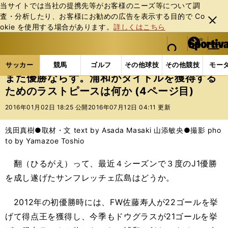
当サイトでは当社の提携先等がお客様のニーズ等について調
査・分析したり、お客様にお勧めの広告を表⽰する⽬的で Co
閉じ
okie を使⽤する場合があります。
詳しくはこちら
る
マイペ
web Sportiva (webスポルティーバ)
検索
メニュ
we
ー
サッカーの記事一覧
Jリーグ他
Jリーグ
また優
b
ジ
サッカー
競馬
ゴルフ
その他球技
その他競技
モー
ス
また優勝ならず。浦和がタイトルを獲得する
ポ
ためのラストピースは何か (4ページ目)
ル
テ
2016年01月02日 18:25 公開
2016年07月12日 04:11 更新
ィ
ー
浅田真樹●取材・文 text by Asada Masaki 山添敏央●撮影 pho
バ
to by Yamazoe Toshio
翻（ひるがえ）って、最近４シーズンで３度のJ1優勝
を成し遂げたサンフレッチェ広島はどうか。
2012年の初優勝時には、FW佐藤寿人が22ゴールを挙
げて得点王を獲得し、今季もドウグラスが21ゴールを挙