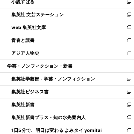
小説すばる
く
で
い
新
開
ウ
し
集英社 文芸ステーション
く
ィ
い
新
ン
ウ
し
web 集英社文庫
ド
ィ
い
新
ウ
ン
ウ
し
青春と読書
で
ド
ィ
い
新
開
ウ
ン
ウ
し
アジア人物史
く
で
ド
ィ
い
新
開
ウ
ン
ウ
し
学芸・ノンフィクション・新書
く
で
ド
ィ
い
開
ウ
ン
ウ
集英社学芸部 - 学芸・ノンフィクション
く
で
ド
ィ
新
開
ウ
ン
し
集英社ビジネス書
く
で
ド
い
新
開
ウ
ウ
し
集英社新書
く
で
ィ
い
新
開
ン
ウ
し
集英社新書プラス - 知の水先案内人
く
ド
ィ
い
新
ウ
ン
ウ
し
1日5分で、明日は変わる よみタイ yomitai
で
ド
ィ
い
新