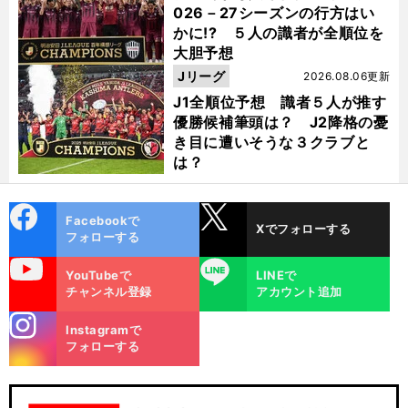
026－27シーズンの行方はい
かに!? ５人の識者が全順位を
大胆予想
Jリーグ
2026.08.06更新
J1全順位予想 識者５人が推す
優勝候補筆頭は？ J2降格の憂
き目に遭いそうな３クラブと
は？
cebo
X
Facebookで
Xでフォローする
ok
フォローする
uTube
LINE
YouTubeで
LINEで
チャンネル登録
アカウント追加
stagra
Instagramで
m
フォローする