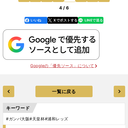
4 / 6
いいね
Xでポストする
LINEで送る
line
faceboo
x
k
Googleの「優先ソース」について
一覧に戻る
キーワード
#ガンバ大阪
#天皇杯
#浦和レッズ