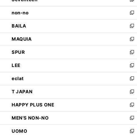
新
開
ウ
し
non-no
く
で
い
新
開
ウ
し
BAILA
く
ィ
い
新
ン
ウ
し
MAQUIA
ド
ィ
い
新
ウ
ン
ウ
し
SPUR
で
ド
ィ
い
新
開
ウ
ン
ウ
し
LEE
く
で
ド
ィ
い
新
開
ウ
ン
ウ
し
eclat
く
で
ド
ィ
い
新
開
ウ
ン
ウ
し
T JAPAN
く
で
ド
ィ
い
新
開
ウ
ン
ウ
し
HAPPY PLUS ONE
く
で
ド
ィ
い
新
開
ウ
ン
ウ
し
MEN'S NON-NO
く
で
ド
ィ
い
新
開
ウ
ン
ウ
し
UOMO
く
で
ド
ィ
い
新