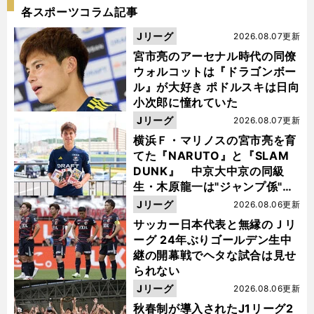
各スポーツコラム記事
Jリーグ
2026.08.07更新
宮市亮のアーセナル時代の同僚
ウォルコットは『ドラゴンボー
ル』が大好き ポドルスキは日向
小次郎に憧れていた
Jリーグ
2026.08.07更新
横浜Ｆ・マリノスの宮市亮を育
てた『NARUTO』と『SLAM
DUNK』 中京大中京の同級
生・木原龍一は"ジャンプ係"だ
った
Jリーグ
2026.08.06更新
サッカー日本代表と無縁のＪリ
ーグ 24年ぶりゴールデン生中
継の開幕戦でヘタな試合は見せ
られない
Jリーグ
2026.08.06更新
秋春制が導入されたJ1リーグ2