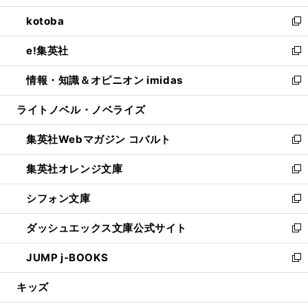
開
ウ
ン
ウ
し
kotoba
く
で
ド
ィ
い
新
開
ウ
ン
ウ
し
e!集英社
く
で
ド
ィ
い
新
開
ウ
ン
ウ
し
情報・知識＆オピニオン imidas
く
で
ド
ィ
い
新
開
ウ
ン
ウ
し
ライトノベル・ノベライズ
く
で
ド
ィ
い
開
ウ
ン
ウ
集英社Webマガジン コバルト
く
で
ド
ィ
新
開
ウ
ン
し
集英社オレンジ文庫
く
で
ド
い
新
開
ウ
ウ
し
シフォン文庫
く
で
ィ
い
新
開
ン
ウ
し
ダッシュエックス文庫公式サイト
く
ド
ィ
い
新
ウ
ン
ウ
し
JUMP j-BOOKS
で
ド
ィ
い
新
開
ウ
ン
ウ
し
キッズ
く
で
ド
ィ
い
開
ウ
ン
ウ