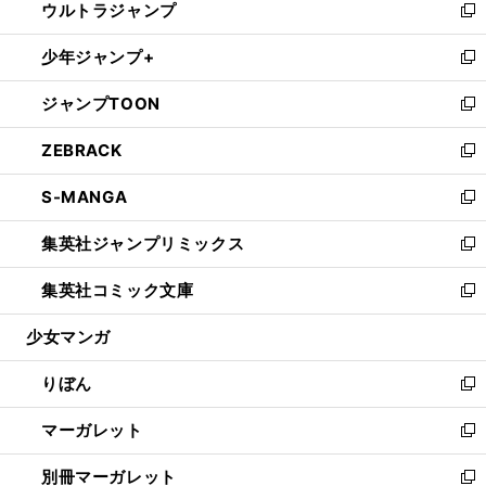
ウルトラジャンプ
く
で
ド
ィ
い
新
開
ウ
ン
ウ
し
少年ジャンプ+
く
で
ド
ィ
い
新
開
ウ
ン
ウ
し
ジャンプTOON
く
で
ド
ィ
い
新
開
ウ
ン
ウ
し
ZEBRACK
く
で
ド
ィ
い
新
開
ウ
ン
ウ
し
S-MANGA
く
で
ド
ィ
い
新
開
ウ
ン
ウ
し
集英社ジャンプリミックス
く
で
ド
ィ
い
新
開
ウ
ン
ウ
し
集英社コミック文庫
く
で
ド
ィ
い
新
開
ウ
ン
ウ
し
少女マンガ
く
で
ド
ィ
い
開
ウ
ン
ウ
りぼん
く
で
ド
ィ
新
開
ウ
ン
し
マーガレット
く
で
ド
い
新
開
ウ
ウ
し
別冊マーガレット
く
で
ィ
い
新