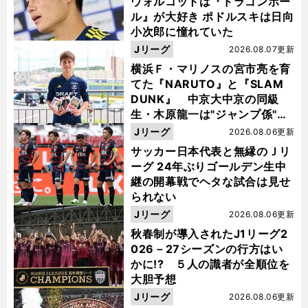
ウォルコットは『ドラゴンボー
ル』が大好き ポドルスキは日向
小次郎に憧れていた
Jリーグ
2026.08.07更新
横浜Ｆ・マリノスの宮市亮を育
てた『NARUTO』と『SLAM
DUNK』 中京大中京の同級
生・木原龍一は"ジャンプ係"だ
った
Jリーグ
2026.08.06更新
サッカー日本代表と無縁のＪリ
ーグ 24年ぶりゴールデン生中
継の開幕戦でヘタな試合は見せ
られない
Jリーグ
2026.08.06更新
秋春制が導入されたJ1リーグ2
026－27シーズンの行方はい
かに!? ５人の識者が全順位を
大胆予想
Jリーグ
2026.08.06更新