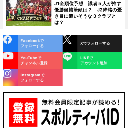
J1全順位予想 識者５人が推す
優勝候補筆頭は？ J2降格の憂
き目に遭いそうな３クラブと
は？
cebo
X
Facebookで
Xでフォローする
ok
フォローする
uTube
LINE
YouTubeで
LINEで
チャンネル登録
アカウント追加
stagra
Instagramで
m
フォローする