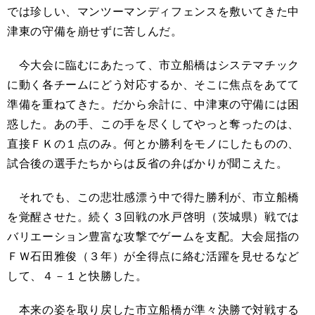
では珍しい、マンツーマンディフェンスを敷いてきた中
津東の守備を崩せずに苦しんだ。
今大会に臨むにあたって、市立船橋はシステマチック
に動く各チームにどう対応するか、そこに焦点をあてて
準備を重ねてきた。だから余計に、中津東の守備には困
惑した。あの手、この手を尽くしてやっと奪ったのは、
直接ＦＫの１点のみ。何とか勝利をモノにしたものの、
試合後の選手たちからは反省の弁ばかりが聞こえた。
それでも、この悲壮感漂う中で得た勝利が、市立船橋
を覚醒させた。続く３回戦の水戸啓明（茨城県）戦では
バリエーション豊富な攻撃でゲームを支配。大会屈指の
ＦＷ石田雅俊（３年）が全得点に絡む活躍を見せるなど
して、４－１と快勝した。
本来の姿を取り戻した市立船橋が準々決勝で対戦する