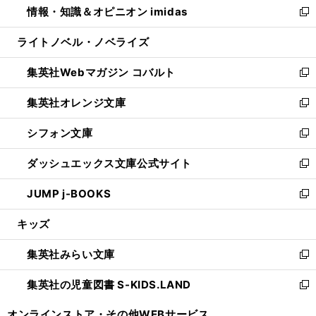
情報・知識＆オピニオン imidas
く
で
ド
ィ
い
新
開
ウ
ン
ウ
し
ライトノベル・ノベライズ
く
で
ド
ィ
い
開
ウ
ン
ウ
集英社Webマガジン コバルト
く
で
ド
ィ
新
開
ウ
ン
し
集英社オレンジ文庫
く
で
ド
い
新
開
ウ
ウ
し
シフォン文庫
く
で
ィ
い
新
開
ン
ウ
し
ダッシュエックス文庫公式サイト
く
ド
ィ
い
新
ウ
ン
ウ
し
JUMP j-BOOKS
で
ド
ィ
い
新
開
ウ
ン
ウ
し
キッズ
く
で
ド
ィ
い
開
ウ
ン
ウ
集英社みらい文庫
く
で
ド
ィ
新
開
ウ
ン
し
集英社の児童図書 S-KIDS.LAND
く
で
ド
い
新
開
ウ
ウ
し
オンラインストア・
その他WEBサービス
く
で