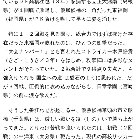
ているＤＦ高橋壮也（３年）を擁する立正大淞南（島根
県）が１回戦で敗退し、優勝候補の一角だった東福岡
（福岡県）がＰＫ負けを喫して早々に姿を消した。
特に１、２回戦を見る限り、総合力ではずば抜けた存
在だった東福岡が敗れたのは、ひとつの衝撃だった。
「大会ナンバー１」とも言われたストライカー木戸皓貴
（きど・こうき／３年）をはじめ、攻撃陣には多彩なタ
レントがそろっていた。２戦合計で９得点０失点と、４
強入りとなる"国立への道"は磐石のように思われた。だ
が３回戦、圧倒的に攻め込みながらも、日章学園（宮崎
県）の前に涙を飲んだ。
そうした番狂わせが起こる中、優勝候補筆頭の市立船
橋（千葉県）は、厳しい戦いを凌（しの）いで勝ち上が
ってきた。とりわけ苦戦を強いられたのは、初戦（２回
戦）の中津東（大分県）戦だった。現代の高校サッカー