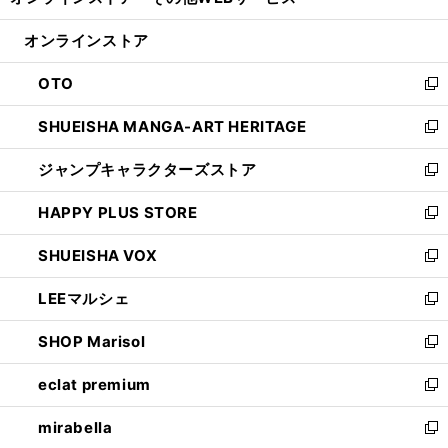
ィ
い
開
ン
ウ
オンラインストア
く
ド
ィ
ウ
ン
OTO
で
ド
新
開
ウ
し
SHUEISHA MANGA-ART HERITAGE
く
で
い
新
開
ウ
し
ジャンプキャラクターズストア
く
ィ
い
新
ン
ウ
し
HAPPY PLUS STORE
ド
ィ
い
新
ウ
ン
ウ
し
SHUEISHA VOX
で
ド
ィ
い
新
開
ウ
ン
ウ
し
LEEマルシェ
く
で
ド
ィ
い
新
開
ウ
ン
ウ
し
SHOP Marisol
く
で
ド
ィ
い
新
開
ウ
ン
ウ
し
eclat premium
く
で
ド
ィ
い
新
開
ウ
ン
ウ
し
mirabella
く
で
ド
ィ
い
新