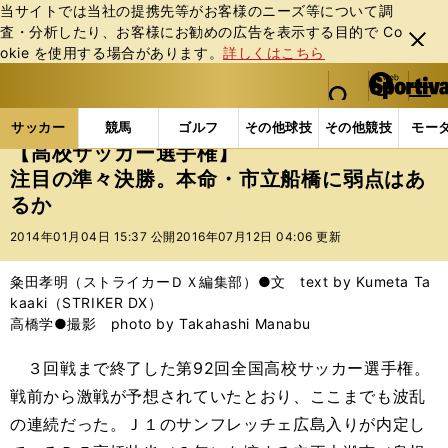
当サイトでは当社の提携先等がお客様のニーズ等について調
査・分析したり、お客様にお勧めの広告を表⽰する⽬的で Co
閉じ
okie を使⽤する場合があります。
詳しくはこちら
る
マイペ
web Sportiva (webスポルティーバ)
検索
メニュ
we
ー
サッカーの記事一覧
Jリーグ他
高校・ユース
【
b
ジ
サッカー
競馬
ゴルフ
その他球技
その他競技
モー
ス
【高校サッカー選手権】
ポ
注目の準々決勝。本命・市立船橋に弱点はあ
ル
るか
テ
ィ
2014年01月04日 15:37 公開
2016年07月12日 04:06 更新
ー
バ
粂田孝明（ストライカーＤＸ編集部）●文 text by Kumeta Ta
kaaki（STRIKER DX）
高橋学●撮影 photo by Takahashi Manabu
３回戦まで終了した第92回全国高校サッカー選手権。
戦前から激戦が予想されていたとおり、ここまでも波乱
の連続だった。Ｊ１のサンフレッチェ広島入りが内定し