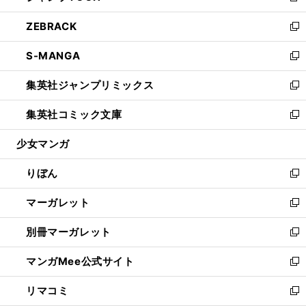
開
ウ
ン
ウ
し
ZEBRACK
く
で
ド
ィ
い
新
開
ウ
ン
ウ
し
S-MANGA
く
で
ド
ィ
い
新
開
ウ
ン
ウ
し
集英社ジャンプリミックス
く
で
ド
ィ
い
新
開
ウ
ン
ウ
し
集英社コミック文庫
く
で
ド
ィ
い
新
開
ウ
ン
ウ
し
少女マンガ
く
で
ド
ィ
い
開
ウ
ン
ウ
りぼん
く
で
ド
ィ
新
開
ウ
ン
し
マーガレット
く
で
ド
い
新
開
ウ
ウ
し
別冊マーガレット
く
で
ィ
い
新
開
ン
ウ
し
マンガMee公式サイト
く
ド
ィ
い
新
ウ
ン
ウ
し
リマコミ
で
ド
ィ
い
新
開
ウ