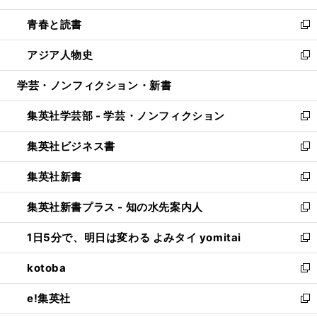
ウ
ン
ウ
し
青春と読書
で
ド
ィ
い
新
開
ウ
ン
ウ
し
アジア人物史
く
で
ド
ィ
い
新
開
ウ
ン
ウ
し
学芸・ノンフィクション・新書
く
で
ド
ィ
い
開
ウ
ン
ウ
集英社学芸部 - 学芸・ノンフィクション
く
で
ド
ィ
新
開
ウ
ン
し
集英社ビジネス書
く
で
ド
い
新
開
ウ
ウ
し
集英社新書
く
で
ィ
い
新
開
ン
ウ
し
集英社新書プラス - 知の水先案内人
く
ド
ィ
い
新
ウ
ン
ウ
し
1日5分で、明日は変わる よみタイ yomitai
で
ド
ィ
い
新
開
ウ
ン
ウ
し
kotoba
く
で
ド
ィ
い
新
開
ウ
ン
ウ
し
e!集英社
く
で
ド
ィ
い
新
開
ウ
ン
ウ
し