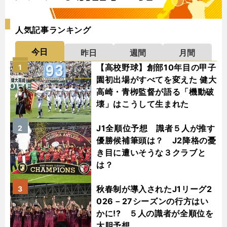
人気記事ランキング
今日
昨日
週間
月間
【高校野球】創部10年目の甲子
1
園初出場がすべてを変えた 健大
高崎・青栁監督が語る「機動破
壊」はこうして生まれた
J1全順位予想 識者５人が推す
2
優勝候補筆頭は？ J2降格の憂
き目に遭いそうな３クラブと
は？
秋春制が導入されたJ1リーグ2
3
026－27シーズンの行方はい
かに!? ５人の識者が全順位を
大胆予想