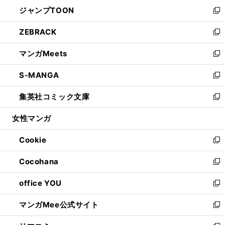
ン
ウ
し
ジャンプTOON
く
で
ド
ィ
い
新
開
ウ
ン
ウ
し
ZEBRACK
く
で
ド
ィ
い
新
開
ウ
ン
ウ
し
マンガMeets
く
で
ド
ィ
い
新
開
ウ
ン
ウ
し
S-MANGA
く
で
ド
ィ
い
新
開
ウ
ン
ウ
し
集英社コミック文庫
く
で
ド
ィ
い
新
開
ウ
ン
ウ
し
女性マンガ
く
で
ド
ィ
い
開
ウ
ン
ウ
Cookie
く
で
ド
ィ
新
開
ウ
ン
し
Cocohana
く
で
ド
い
新
開
ウ
ウ
し
office YOU
く
で
ィ
い
新
開
ン
ウ
し
マンガMee公式サイト
く
ド
ィ
い
新
ウ
ン
ウ
し