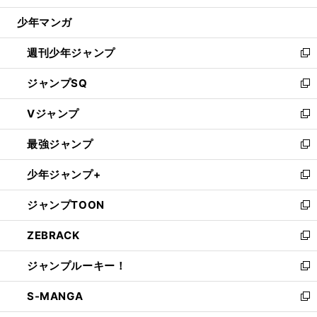
ウ
じ
少年マンガ
で
る
開
週刊少年ジャンプ
く
新
し
ジャンプSQ
い
新
ウ
し
Vジャンプ
ィ
い
新
ン
ウ
し
最強ジャンプ
ド
ィ
い
新
ウ
ン
ウ
し
少年ジャンプ+
で
ド
ィ
い
新
開
ウ
ン
ウ
し
ジャンプTOON
く
で
ド
ィ
い
新
開
ウ
ン
ウ
し
ZEBRACK
く
で
ド
ィ
い
新
開
ウ
ン
ウ
し
ジャンプルーキー！
く
で
ド
ィ
い
新
開
ウ
ン
ウ
し
S-MANGA
く
で
ド
ィ
い
新
開
ウ
ン
ウ
し