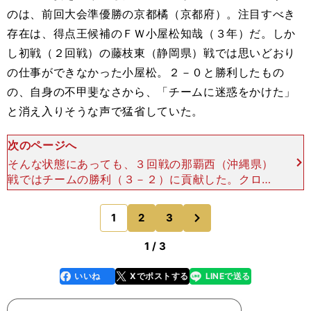
のは、前回大会準優勝の京都橘（京都府）。注目すべき
存在は、得点王候補のＦＷ小屋松知哉（３年）だ。しか
し初戦（２回戦）の藤枝東（静岡県）戦では思いどおり
の仕事ができなかった小屋松。２－０と勝利したもの
の、自身の不甲斐なさから、「チームに迷惑をかけた」
と消え入りそうな声で猛省していた。
次のページへ
そんな状態にあっても、３回戦の那覇西（沖縄県）
戦ではチームの勝利（３－２）に貢献した。クロス
バーを直撃する強烈なミドルシュートを放つなど、
徐々に大会の雰囲気にフィット。ずっとテーマにし
次
1
2
3
のページへ
てきた周りを生か
1 / 3
いいね
Xでポストする
LINEで送る
line
faceboo
x
k