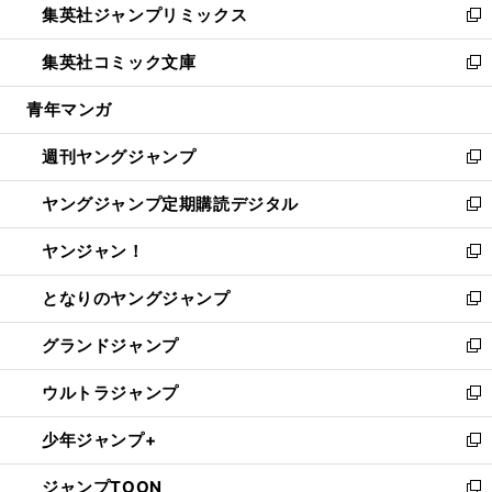
集英社ジャンプリミックス
く
で
ド
ィ
い
新
開
ウ
ン
ウ
し
集英社コミック文庫
く
で
ド
ィ
い
新
開
ウ
ン
ウ
し
青年マンガ
く
で
ド
ィ
い
開
ウ
ン
ウ
週刊ヤングジャンプ
く
で
ド
ィ
新
開
ウ
ン
し
ヤングジャンプ定期購読デジタル
く
で
ド
い
新
開
ウ
ウ
し
ヤンジャン！
く
で
ィ
い
新
開
ン
ウ
し
となりのヤングジャンプ
く
ド
ィ
い
新
ウ
ン
ウ
し
グランドジャンプ
で
ド
ィ
い
新
開
ウ
ン
ウ
し
ウルトラジャンプ
く
で
ド
ィ
い
新
開
ウ
ン
ウ
し
少年ジャンプ+
く
で
ド
ィ
い
新
開
ウ
ン
ウ
し
ジャンプTOON
く
で
ド
ィ
い
新