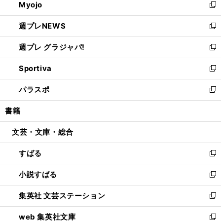
Myojo
く
で
ド
ィ
新
開
ウ
ン
し
週プレNEWS
く
で
ド
い
新
開
ウ
ウ
し
週プレ グラジャパ!
く
で
ィ
い
新
開
ン
ウ
し
Sportiva
く
ド
ィ
い
新
ウ
ン
ウ
し
パラスポ
で
ド
ィ
い
新
開
ウ
ン
ウ
し
書籍
く
で
ド
ィ
い
開
ウ
ン
ウ
文芸・文庫・総合
く
で
ド
ィ
開
ウ
ン
すばる
く
で
ド
新
開
ウ
し
小説すばる
く
で
い
新
開
ウ
し
集英社 文芸ステーション
く
ィ
い
新
ン
ウ
し
web 集英社文庫
ド
ィ
い
新