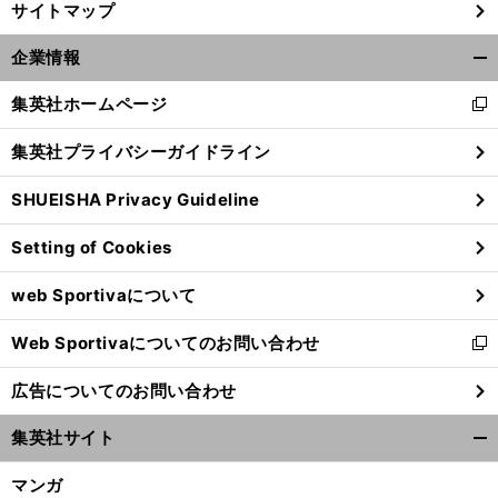
サイトマップ
」
。
前
へ
企業情報
開
く/
集英社ホームページ
新
閉
し
じ
集英社プライバシーガイドライン
い
る
ウ
SHUEISHA Privacy Guideline
ィ
ン
Setting of Cookies
ド
ウ
web Sportivaについて
で
開
Web Sportivaについてのお問い合わせ
く
新
し
広告についてのお問い合わせ
い
ウ
集英社サイト
ィ
開
ン
く/
マンガ
ド
閉