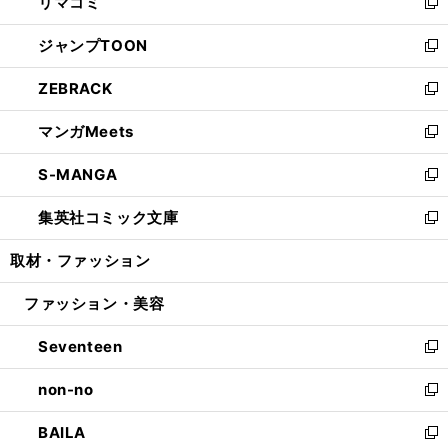
リマコミ
で
ド
ィ
い
新
開
ウ
ン
ウ
し
ジャンプTOON
く
で
ド
ィ
い
新
開
ウ
ン
ウ
し
ZEBRACK
く
で
ド
ィ
い
新
開
ウ
ン
ウ
し
マンガMeets
く
で
ド
ィ
い
新
開
ウ
ン
ウ
し
S-MANGA
く
で
ド
ィ
い
新
開
ウ
ン
ウ
し
集英社コミック文庫
く
で
ド
ィ
い
新
開
ウ
ン
ウ
し
取材・ファッション
く
で
ド
ィ
い
開
ウ
ン
ウ
ファッション・美容
く
で
ド
ィ
開
ウ
ン
Seventeen
く
で
ド
新
開
ウ
し
non-no
く
で
い
新
開
ウ
し
BAILA
く
ィ
い
新