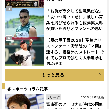
4
「お前がラクして生意気だな」
「あいつ若いくせに」厳しい言
葉を浴びせられるも佐藤慎太郎
が貫いた誇りとファンへの思い
5
【夏の甲子園2026】聖隷クリ
ストファー・高部陸の「２回加
速する」規格外のストレート そ
れでもプロではなく大学進学を
選ぶ理由
もっと見る
各スポーツコラム記事
Jリーグ
2026.08.07更新
宮市亮のアーセナル時代の同僚