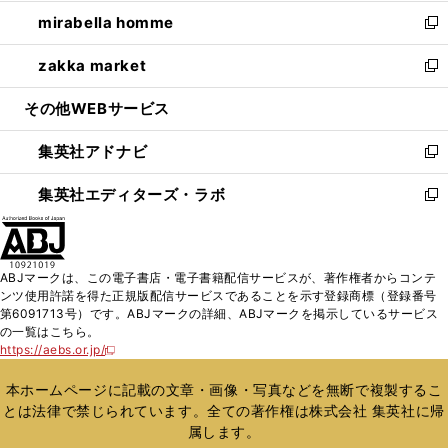
開
ウ
ン
ウ
し
mirabella homme
く
で
ド
ィ
い
新
開
ウ
ン
ウ
し
zakka market
く
で
ド
ィ
い
新
開
ウ
ン
ウ
し
その他WEBサービス
く
で
ド
ィ
い
開
ウ
ン
ウ
集英社アドナビ
く
で
ド
ィ
新
開
ウ
ン
し
集英社エディターズ・ラボ
く
で
ド
い
新
開
ウ
ウ
し
く
で
ィ
い
開
ン
ウ
ABJマークは、この電子書店・電子書籍配信サービスが、著作権者からコンテ
く
ド
ィ
ンツ使用許諾を得た正規版配信サービスであることを示す登録商標（登録番号
ウ
ン
第6091713号）です。ABJマークの詳細、ABJマークを掲示しているサービス
で
ド
の一覧はこちら。
開
ウ
https://aebs.or.jp/
新
く
で
し
い
開
本ホームページに記載の文章・画像・写真などを無断で複製するこ
ウ
く
とは法律で禁じられています。全ての著作権は株式会社 集英社に帰
ィ
属します。
ン