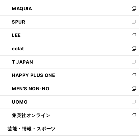
ン
ウ
し
MAQUIA
ド
ィ
い
新
ウ
ン
ウ
し
SPUR
で
ド
ィ
い
新
開
ウ
ン
ウ
し
LEE
く
で
ド
ィ
い
新
開
ウ
ン
ウ
し
eclat
く
で
ド
ィ
い
新
開
ウ
ン
ウ
し
T JAPAN
く
で
ド
ィ
い
新
開
ウ
ン
ウ
し
HAPPY PLUS ONE
く
で
ド
ィ
い
新
開
ウ
ン
ウ
し
MEN'S NON-NO
く
で
ド
ィ
い
新
開
ウ
ン
ウ
し
UOMO
く
で
ド
ィ
い
新
開
ウ
ン
ウ
し
集英社オンライン
く
で
ド
ィ
い
新
開
ウ
ン
ウ
し
芸能・情報・スポーツ
く
で
ド
ィ
い
開
ウ
ン
ウ