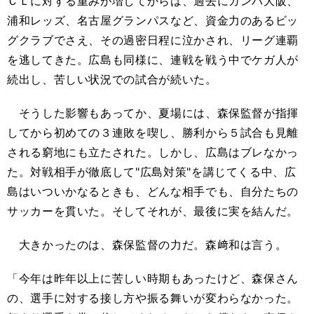
ＣＬに対する重みが増してからは、過去にガンバ大阪、
浦和レッズ、名古屋グランパスなど、資金力のあるビッ
グクラブでさえ、その過密日程に泣かされ、リーグ連覇
を逃してきた。広島も同様に、連戦を戦う中でケガ人が
続出し、苦しい状況での試合が続いた。
そうした影響もあってか、夏場には、森保監督が指揮
してから初めての３連敗を喫し、勝利から５試合も見離
される窮地にも立たされた。しかし、広島はブレなかっ
た。対戦相手が徹底して"広島対策"を講じてくる中、広
島はいついかなるときも、どんな相手でも、自分たちの
サッカーを貫いた。そしてそれが、最後に実を結んだ。
大きかったのは、森保監督の力だ。森﨑和は言う。
「今年は昨年以上に苦しい時期もあったけど、森保さん
の、選手に対する接し方や振る舞いが変わらなかった。