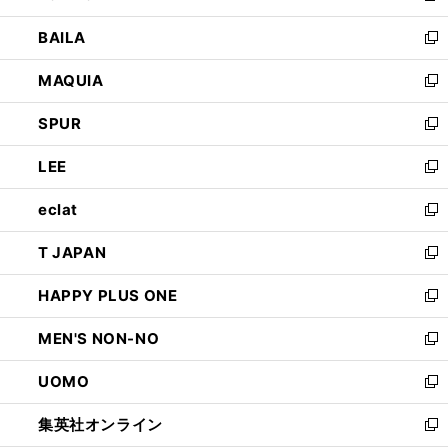
開
ウ
し
BAILA
く
ィ
い
新
ン
ウ
し
MAQUIA
ド
ィ
い
新
ウ
ン
ウ
し
SPUR
で
ド
ィ
い
新
開
ウ
ン
ウ
し
LEE
く
で
ド
ィ
い
新
開
ウ
ン
ウ
し
eclat
く
で
ド
ィ
い
新
開
ウ
ン
ウ
し
T JAPAN
く
で
ド
ィ
い
新
開
ウ
ン
ウ
し
HAPPY PLUS ONE
く
で
ド
ィ
い
新
開
ウ
ン
ウ
し
MEN'S NON-NO
く
で
ド
ィ
い
新
開
ウ
ン
ウ
し
UOMO
く
で
ド
ィ
い
新
開
ウ
ン
ウ
し
集英社オンライン
く
で
ド
ィ
い
新
開
ウ
ン