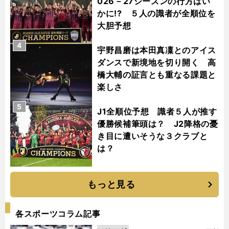
026－27シーズンの行方はい
かに!? ５人の識者が全順位を
大胆予想
4
宇野昌磨は本田真凜とのアイス
ダンスで新境地を切り開く 高
橋大輔の証言とも重なる課題と
楽しさ
5
J1全順位予想 識者５人が推す
優勝候補筆頭は？ J2降格の憂
き目に遭いそうな３クラブと
は？
もっと見る
各スポーツコラム記事