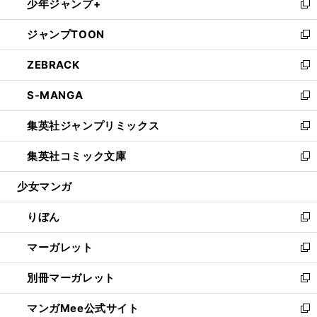
少年ジャンプ+
く
で
ド
ィ
い
新
開
ウ
ン
ウ
し
ジャンプTOON
く
で
ド
ィ
い
新
開
ウ
ン
ウ
し
ZEBRACK
く
で
ド
ィ
い
新
開
ウ
ン
ウ
し
S-MANGA
く
で
ド
ィ
い
新
開
ウ
ン
ウ
し
集英社ジャンプリミックス
く
で
ド
ィ
い
新
開
ウ
ン
ウ
し
集英社コミック文庫
く
で
ド
ィ
い
新
開
ウ
ン
ウ
し
少女マンガ
く
で
ド
ィ
い
開
ウ
ン
ウ
りぼん
く
で
ド
ィ
新
開
ウ
ン
し
マーガレット
く
で
ド
い
新
開
ウ
ウ
し
別冊マーガレット
く
で
ィ
い
新
開
ン
ウ
し
マンガMee公式サイト
く
ド
ィ
い
新