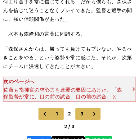
何より選手を常に信じてくれる。だから僕らも、森保さ
んを信じて迷うことなくプレイできた。監督と選手の間
に、強い信頼関係があった」
水本も森﨑和の言葉に同調する。
「森保さんからは、勝っても負けてもブレない、やるべ
きことをやる、という姿勢を常に感じた。それが、次第
にチームに浸透してきたことが大きい」
次のページへ
佐藤も指揮官の求心力を連覇の要因にあげた。「森
保監督が常に、目の前の試合、目の前の試合、とい
った感じで目標設定をしてくれた。それによって、
（自分たちに）のし掛かってくるモノを軽減してく
次
1
2
3
のページへ
のページへ
れた。昨季優
前
2 / 3