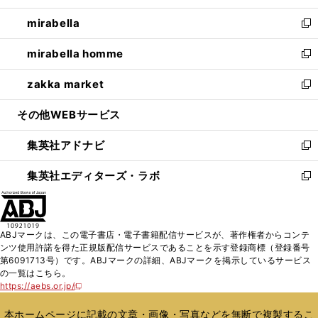
開
ウ
ン
ウ
し
mirabella
く
で
ド
ィ
い
新
開
ウ
ン
ウ
し
mirabella homme
く
で
ド
ィ
い
新
開
ウ
ン
ウ
し
zakka market
く
で
ド
ィ
い
新
開
ウ
ン
ウ
し
その他WEBサービス
く
で
ド
ィ
い
開
ウ
ン
ウ
集英社アドナビ
く
で
ド
ィ
新
開
ウ
ン
し
集英社エディターズ・ラボ
く
で
ド
い
新
開
ウ
ウ
し
く
で
ィ
い
開
ン
ウ
ABJマークは、この電子書店・電子書籍配信サービスが、著作権者からコンテ
く
ド
ィ
ンツ使用許諾を得た正規版配信サービスであることを示す登録商標（登録番号
ウ
ン
第6091713号）です。ABJマークの詳細、ABJマークを掲示しているサービス
で
ド
の一覧はこちら。
開
ウ
https://aebs.or.jp/
新
く
で
し
い
開
本ホームページに記載の文章・画像・写真などを無断で複製するこ