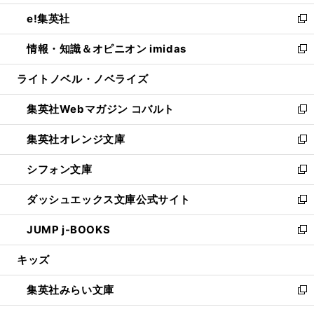
開
ウ
ン
ウ
し
e!集英社
く
で
ド
ィ
い
新
開
ウ
ン
ウ
し
情報・知識＆オピニオン imidas
く
で
ド
ィ
い
新
開
ウ
ン
ウ
し
ライトノベル・ノベライズ
く
で
ド
ィ
い
開
ウ
ン
ウ
集英社Webマガジン コバルト
く
で
ド
ィ
新
開
ウ
ン
し
集英社オレンジ文庫
く
で
ド
い
新
開
ウ
ウ
し
シフォン文庫
く
で
ィ
い
新
開
ン
ウ
し
ダッシュエックス文庫公式サイト
く
ド
ィ
い
新
ウ
ン
ウ
し
JUMP j-BOOKS
で
ド
ィ
い
新
開
ウ
ン
ウ
し
キッズ
く
で
ド
ィ
い
開
ウ
ン
ウ
集英社みらい文庫
く
で
ド
ィ
新
開
ウ
ン
し