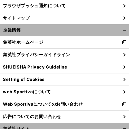
ブラウザプッシュ通知について
前
サイトマップ
へ
企業情報
開
く/
集英社ホームページ
新
閉
し
じ
集英社プライバシーガイドライン
い
る
ウ
SHUEISHA Privacy Guideline
ィ
ン
Setting of Cookies
ド
ウ
web Sportivaについて
で
開
Web Sportivaについてのお問い合わせ
く
新
し
広告についてのお問い合わせ
い
ウ
集英社サイト