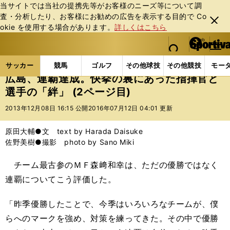
当サイトでは当社の提携先等がお客様のニーズ等について調
査・分析したり、お客様にお勧めの広告を表⽰する⽬的で Co
閉じ
okie を使⽤する場合があります。
詳しくはこちら
る
マイペ
web Sportiva (webスポルティーバ)
検索
メニュ
we
ー
サッカーの記事一覧
Jリーグ他
Jリーグ
広島、
b
ジ
サッカー
競馬
ゴルフ
その他球技
その他競技
モー
ス
広島、連覇達成。快挙の裏にあった指揮官と
ポ
選手の「絆」 (2ページ目)
ル
テ
2013年12月08日 16:15 公開
2016年07月12日 04:01 更新
ィ
ー
原田大輔●文 text by Harada Daisuke
バ
佐野美樹●撮影 photo by Sano Miki
チーム最古参のＭＦ森﨑和幸は、ただの優勝ではなく
連覇についてこう評価した。
「昨季優勝したことで、今季はいろいろなチームが、僕
らへのマークを強め、対策を練ってきた。その中で優勝