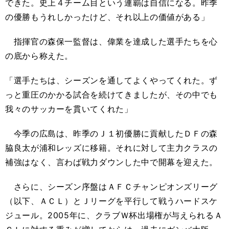
できた。史上４チーム目という連覇は自信になる。昨季
の優勝もうれしかったけど、それ以上の価値がある」
指揮官の森保一監督は、偉業を達成した選手たちを心
の底から称えた。
「選手たちは、シーズンを通してよくやってくれた。ず
っと重圧のかかる試合を続けてきましたが、その中でも
我々のサッカーを貫いてくれた」
今季の広島は、昨季のＪ１初優勝に貢献したＤＦの森
脇良太が浦和レッズに移籍。それに対して主力クラスの
補強はなく、言わば戦力ダウンした中で開幕を迎えた。
さらに、シーズン序盤はＡＦＣチャンピオンズリーグ
（以下、ＡＣＬ）とＪリーグを平行して戦うハードスケ
ジュール。2005年に、クラブＷ杯出場権が与えられるＡ