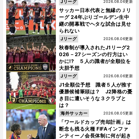
Jリーグ
2026.08.06更新
サッカー日本代表と無縁のＪリ
ーグ 24年ぶりゴールデン生中
継の開幕戦でヘタな試合は見せ
られない
Jリーグ
2026.08.06更新
秋春制が導入されたJ1リーグ2
026－27シーズンの行方はい
かに!? ５人の識者が全順位を
大胆予想
Jリーグ
2026.08.06更新
J1全順位予想 識者５人が推す
優勝候補筆頭は？ J2降格の憂
き目に遭いそうな３クラブと
は？
海外サッカー
2026.08.05更新
「ワールドカップ売却計画」は
断念も残る火種 FIFAインファ
ンティーノ会長体制に何が起き