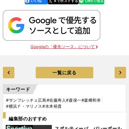
いいね
Xでポストする
LINEで送る
line
faceboo
x
k
Googleの「優先ソース」について
一覧に戻る
キーワード
#サンフレッチェ広島
#佐藤寿人
#森保一
#森﨑和幸
#横浜Ｆ・マリノス
#水本裕貴
編集部のおすすめ
スポルティーバ バレーボール