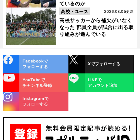
ているのか
高校・ユース
2026.08.05更新
高校サッカーから補欠がいなく
なった 部員全員が試合に出る取
り組みが進んでいる
cebo
X
Facebookで
Xでフォローする
ok
フォローする
uTube
LINE
YouTubeで
LINEで
チャンネル登録
アカウント追加
stagra
Instagramで
m
フォローする