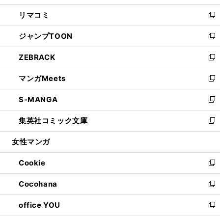
ウ
ン
ウ
し
リマコミ
で
ド
ィ
い
新
開
ウ
ン
ウ
し
ジャンプTOON
く
で
ド
ィ
い
新
開
ウ
ン
ウ
し
ZEBRACK
く
で
ド
ィ
い
新
開
ウ
ン
ウ
し
マンガMeets
く
で
ド
ィ
い
新
開
ウ
ン
ウ
し
S-MANGA
く
で
ド
ィ
い
新
開
ウ
ン
ウ
し
集英社コミック文庫
く
で
ド
ィ
い
新
開
ウ
ン
ウ
し
女性マンガ
く
で
ド
ィ
い
開
ウ
ン
ウ
Cookie
く
で
ド
ィ
新
開
ウ
ン
し
Cocohana
く
で
ド
い
新
開
ウ
ウ
し
office YOU
く
で
ィ
い
新
開
ン
ウ
し