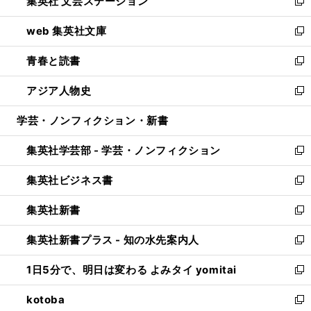
集英社 文芸ステーション
く
ィ
い
新
ン
ウ
し
web 集英社文庫
ド
ィ
い
新
ウ
ン
ウ
し
青春と読書
で
ド
ィ
い
新
開
ウ
ン
ウ
し
アジア人物史
く
で
ド
ィ
い
新
開
ウ
ン
ウ
し
学芸・ノンフィクション・新書
く
で
ド
ィ
い
開
ウ
ン
ウ
集英社学芸部 - 学芸・ノンフィクション
く
で
ド
ィ
新
開
ウ
ン
し
集英社ビジネス書
く
で
ド
い
新
開
ウ
ウ
し
集英社新書
く
で
ィ
い
新
開
ン
ウ
し
集英社新書プラス - 知の水先案内人
く
ド
ィ
い
新
ウ
ン
ウ
し
1日5分で、明日は変わる よみタイ yomitai
で
ド
ィ
い
新
開
ウ
ン
ウ
し
kotoba
く
で
ド
ィ
い
新