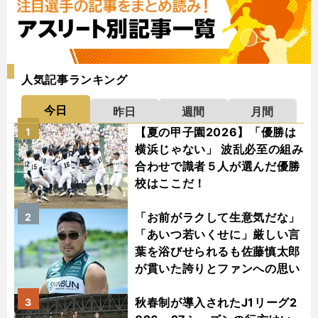
人気記事ランキング
今日
昨日
週間
月間
【夏の甲子園2026】「優勝は
1
横浜じゃない」 波乱必至の組み
合わせで識者５人が選んだ優勝
校はここだ！
「お前がラクして生意気だな」
2
「あいつ若いくせに」厳しい言
葉を浴びせられるも佐藤慎太郎
が貫いた誇りとファンへの思い
秋春制が導入されたJ1リーグ2
3