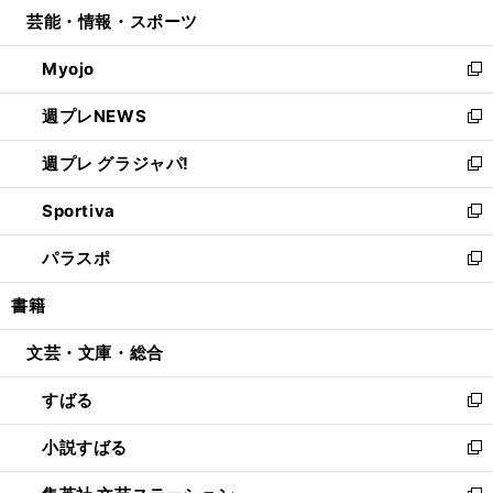
ウ
し
芸能・情報・スポーツ
く
で
ド
ィ
い
開
ウ
ン
ウ
Myojo
く
で
ド
ィ
新
開
ウ
ン
し
週プレNEWS
く
で
ド
い
新
開
ウ
ウ
し
週プレ グラジャパ!
く
で
ィ
い
新
開
ン
ウ
し
Sportiva
く
ド
ィ
い
新
ウ
ン
ウ
し
パラスポ
で
ド
ィ
い
新
開
ウ
ン
ウ
し
書籍
く
で
ド
ィ
い
開
ウ
ン
ウ
文芸・文庫・総合
く
で
ド
ィ
開
ウ
ン
すばる
く
で
ド
新
開
ウ
し
小説すばる
く
で
い
新
開
ウ
し