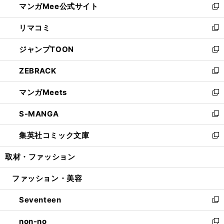
マンガMee公式サイト
く
ド
ィ
い
新
ウ
ン
ウ
し
リマコミ
で
ド
ィ
い
新
開
ウ
ン
ウ
し
ジャンプTOON
く
で
ド
ィ
い
新
開
ウ
ン
ウ
し
ZEBRACK
く
で
ド
ィ
い
新
開
ウ
ン
ウ
し
マンガMeets
く
で
ド
ィ
い
新
開
ウ
ン
ウ
し
S-MANGA
く
で
ド
ィ
い
新
開
ウ
ン
ウ
し
集英社コミック文庫
く
で
ド
ィ
い
新
開
ウ
ン
ウ
し
取材・ファッション
く
で
ド
ィ
い
開
ウ
ン
ウ
ファッション・美容
く
で
ド
ィ
開
ウ
ン
Seventeen
く
で
ド
新
開
ウ
し
non-no
く
で
い
新