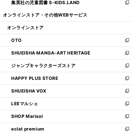
集英社の児童図書 S-KIDS.LAND
く
で
ド
い
新
開
ウ
ウ
し
オンラインストア・
その他WEBサービス
く
で
ィ
い
開
ン
ウ
オンラインストア
く
ド
ィ
ウ
ン
OTO
で
ド
新
開
ウ
し
SHUEISHA MANGA-ART HERITAGE
く
で
い
新
開
ウ
し
ジャンプキャラクターズストア
く
ィ
い
新
ン
ウ
し
HAPPY PLUS STORE
ド
ィ
い
新
ウ
ン
ウ
し
SHUEISHA VOX
で
ド
ィ
い
新
開
ウ
ン
ウ
し
LEEマルシェ
く
で
ド
ィ
い
新
開
ウ
ン
ウ
し
SHOP Marisol
く
で
ド
ィ
い
新
開
ウ
ン
ウ
し
eclat premium
く
で
ド
ィ
い
新