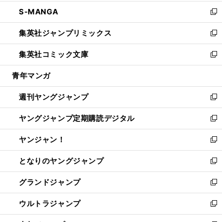
開
ウ
ン
ウ
し
S-MANGA
く
で
ド
ィ
い
新
開
ウ
ン
ウ
し
集英社ジャンプリミックス
く
で
ド
ィ
い
新
開
ウ
ン
ウ
し
集英社コミック文庫
く
で
ド
ィ
い
新
開
ウ
ン
ウ
し
青年マンガ
く
で
ド
ィ
い
開
ウ
ン
ウ
週刊ヤングジャンプ
く
で
ド
ィ
新
開
ウ
ン
し
ヤングジャンプ定期購読デジタル
く
で
ド
い
新
開
ウ
ウ
し
ヤンジャン！
く
で
ィ
い
新
開
ン
ウ
し
となりのヤングジャンプ
く
ド
ィ
い
新
ウ
ン
ウ
し
グランドジャンプ
で
ド
ィ
い
新
開
ウ
ン
ウ
し
ウルトラジャンプ
く
で
ド
ィ
い
新
開
ウ
ン
ウ
し