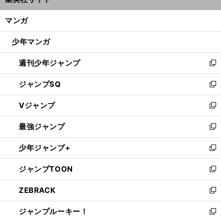
ィ
開
ン
く/
マンガ
ド
閉
ウ
じ
少年マンガ
で
る
開
週刊少年ジャンプ
く
新
し
ジャンプSQ
い
新
ウ
し
Vジャンプ
ィ
い
新
ン
ウ
し
最強ジャンプ
ド
ィ
い
新
ウ
ン
ウ
し
少年ジャンプ+
で
ド
ィ
い
新
開
ウ
ン
ウ
し
ジャンプTOON
く
で
ド
ィ
い
新
開
ウ
ン
ウ
し
ZEBRACK
く
で
ド
ィ
い
新
開
ウ
ン
ウ
し
ジャンプルーキー！
く
で
ド
ィ
い
新