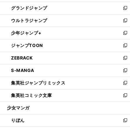
ウ
ン
ウ
し
グランドジャンプ
で
ド
ィ
い
新
開
ウ
ン
ウ
し
ウルトラジャンプ
く
で
ド
ィ
い
新
開
ウ
ン
ウ
し
少年ジャンプ+
く
で
ド
ィ
い
新
開
ウ
ン
ウ
し
ジャンプTOON
く
で
ド
ィ
い
新
開
ウ
ン
ウ
し
ZEBRACK
く
で
ド
ィ
い
新
開
ウ
ン
ウ
し
S-MANGA
く
で
ド
ィ
い
新
開
ウ
ン
ウ
し
集英社ジャンプリミックス
く
で
ド
ィ
い
新
開
ウ
ン
ウ
し
集英社コミック文庫
く
で
ド
ィ
い
新
開
ウ
ン
ウ
し
少女マンガ
く
で
ド
ィ
い
開
ウ
ン
ウ
りぼん
く
で
ド
ィ
新
開
ウ
ン
し