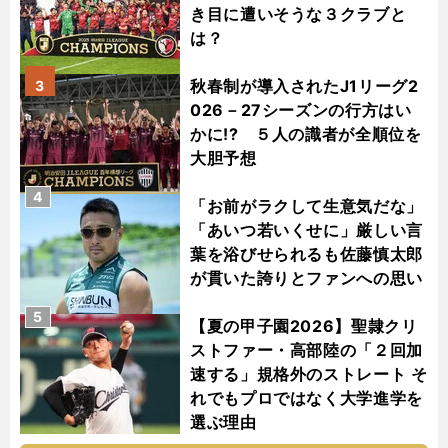
き目に遭いそうな３クラブと
は？
秋春制が導入されたJ1リーグ2
3
026－27シーズンの行方はい
かに!? ５人の識者が全順位を
大胆予想
4
「お前がラクして生意気だな」
「あいつ若いくせに」厳しい言
葉を浴びせられるも佐藤慎太郎
が貫いた誇りとファンへの思い
5
【夏の甲子園2026】聖隷クリ
ストファー・高部陸の「２回加
速する」規格外のストレート そ
れでもプロではなく大学進学を
選ぶ理由