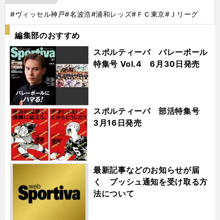
#ヴィッセル神戸
#名波浩
#浦和レッズ
#ＦＣ東京
#Ｊリーグ
編集部のおすすめ
スポルティーバ バレーボール
特集号 Vol.4 6月30日発売
スポルティーバ 部活特集号
3月16日発売
最新記事などのお知らせが届
く プッシュ通知を受け取る方
法について