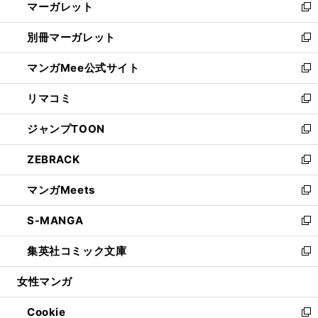
マーガレット
く
で
ド
い
新
開
ウ
ウ
し
別冊マーガレット
く
で
ィ
い
新
開
ン
ウ
し
マンガMee公式サイト
く
ド
ィ
い
新
ウ
ン
ウ
し
リマコミ
で
ド
ィ
い
新
開
ウ
ン
ウ
し
ジャンプTOON
く
で
ド
ィ
い
新
開
ウ
ン
ウ
し
ZEBRACK
く
で
ド
ィ
い
新
開
ウ
ン
ウ
し
マンガMeets
く
で
ド
ィ
い
新
開
ウ
ン
ウ
し
S-MANGA
く
で
ド
ィ
い
新
開
ウ
ン
ウ
し
集英社コミック文庫
く
で
ド
ィ
い
新
開
ウ
ン
ウ
し
女性マンガ
く
で
ド
ィ
い
開
ウ
ン
ウ
Cookie
く
で
ド
ィ
新