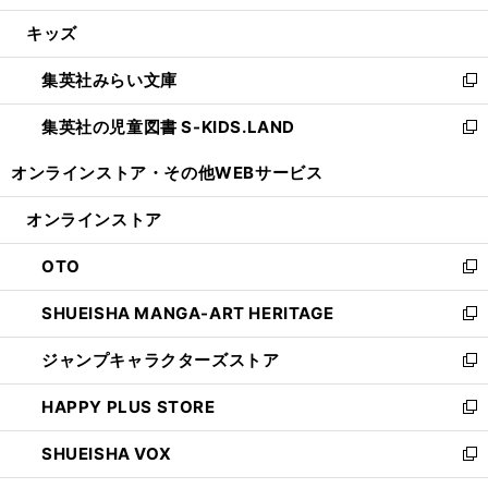
開
ウ
ン
ウ
し
キッズ
く
で
ド
ィ
い
開
ウ
ン
ウ
集英社みらい文庫
く
で
ド
ィ
新
開
ウ
ン
し
集英社の児童図書 S-KIDS.LAND
く
で
ド
い
新
開
ウ
ウ
し
オンラインストア・
その他WEBサービス
く
で
ィ
い
開
ン
ウ
オンラインストア
く
ド
ィ
ウ
ン
OTO
で
ド
新
開
ウ
し
SHUEISHA MANGA-ART HERITAGE
く
で
い
新
開
ウ
し
ジャンプキャラクターズストア
く
ィ
い
新
ン
ウ
し
HAPPY PLUS STORE
ド
ィ
い
新
ウ
ン
ウ
し
SHUEISHA VOX
で
ド
ィ
い
新
開
ウ
ン
ウ
し