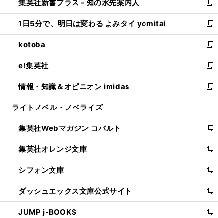
集英社新書プラス - 知の水先案内人
く
ド
ィ
い
新
ウ
ン
ウ
し
1日5分で、明日は変わる よみタイ yomitai
で
ド
ィ
い
新
開
ウ
ン
ウ
し
kotoba
く
で
ド
ィ
い
新
開
ウ
ン
ウ
し
e!集英社
く
で
ド
ィ
い
新
開
ウ
ン
ウ
し
情報・知識＆オピニオン imidas
く
で
ド
ィ
い
新
開
ウ
ン
ウ
し
ライトノベル・ノベライズ
く
で
ド
ィ
い
開
ウ
ン
ウ
集英社Webマガジン コバルト
く
で
ド
ィ
新
開
ウ
ン
し
集英社オレンジ文庫
く
で
ド
い
新
開
ウ
ウ
し
シフォン文庫
く
で
ィ
い
新
開
ン
ウ
し
ダッシュエックス文庫公式サイト
く
ド
ィ
い
新
ウ
ン
ウ
し
JUMP j-BOOKS
で
ド
ィ
い
新