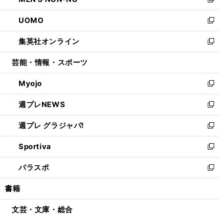
ィ
い
新
開
ウ
ン
ウ
し
UOMO
く
で
ド
ィ
い
新
開
ウ
ン
ウ
し
集英社オンライン
く
で
ド
ィ
い
新
開
ウ
ン
ウ
し
芸能・情報・スポーツ
く
で
ド
ィ
い
開
ウ
ン
ウ
Myojo
く
で
ド
ィ
新
開
ウ
ン
し
週プレNEWS
く
で
ド
い
新
開
ウ
ウ
し
週プレ グラジャパ!
く
で
ィ
い
新
開
ン
ウ
し
Sportiva
く
ド
ィ
い
新
ウ
ン
ウ
し
パラスポ
で
ド
ィ
い
新
開
ウ
ン
ウ
し
書籍
く
で
ド
ィ
い
開
ウ
ン
ウ
文芸・文庫・総合
く
で
ド
ィ