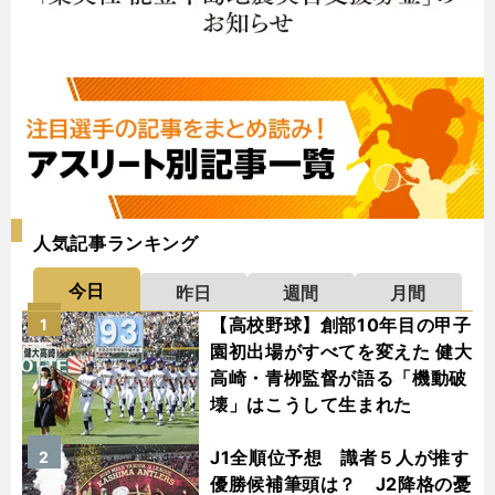
人気記事ランキング
今日
昨日
週間
月間
【高校野球】創部10年目の甲子
1
園初出場がすべてを変えた 健大
高崎・青栁監督が語る「機動破
壊」はこうして生まれた
J1全順位予想 識者５人が推す
2
優勝候補筆頭は？ J2降格の憂