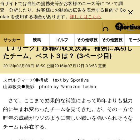
当サイトでは当社の提携先等がお客様のニーズ等について調
査・分析したり、お客様にお勧めの広告を表⽰する⽬的で Co
閉じ
okie を使⽤する場合があります。
詳しくはこちら
る
マイペ
web Sportiva (webスポルティーバ)
検索
メニュ
we
ー
サッカーの記事一覧
Jリーグ他
Jリーグ
【Ｊリ
b
ジ
サッカー
競馬
ゴルフ
その他球技
その他競技
モー
ス
【Ｊリーグ】移籍の収支決算。補強に成功し
ポ
たチーム、ベスト３は？ (3ページ目)
ル
テ
2012年02月09日 18:59 公開
2016年07月12日 03:53 更新
ィ
ー
スポルティーバ●構成 text by Sportiva
バ
山添敏央●撮影 photo by Yamazoe Toshio
さて、ここまで効果的な補強によって昨年よりも魅力
的に生まれ変わったチームを見てきた。が、その一方で
昨年の成績がウソのように苦しい戦いを強いられそうな
チームも存在する。