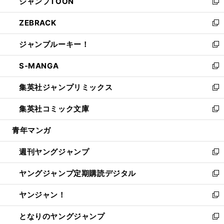
ジャンプTOON
く
で
ド
ィ
い
新
開
ウ
ン
ウ
し
ZEBRACK
く
で
ド
ィ
い
新
開
ウ
ン
ウ
し
ジャンプルーキー！
く
で
ド
ィ
い
新
開
ウ
ン
ウ
し
S-MANGA
く
で
ド
ィ
い
新
開
ウ
ン
ウ
し
集英社ジャンプリミックス
く
で
ド
ィ
い
新
開
ウ
ン
ウ
し
集英社コミック文庫
く
で
ド
ィ
い
新
開
ウ
ン
ウ
し
青年マンガ
く
で
ド
ィ
い
開
ウ
ン
ウ
週刊ヤングジャンプ
く
で
ド
ィ
新
開
ウ
ン
し
ヤングジャンプ定期購読デジタル
く
で
ド
い
新
開
ウ
ウ
し
ヤンジャン！
く
で
ィ
い
新
開
ン
ウ
し
となりのヤングジャンプ
く
ド
ィ
い
新