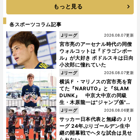
もっと見る
各スポーツコラム記事
Jリーグ
2026.08.07更新
宮市亮のアーセナル時代の同僚
ウォルコットは『ドラゴンボー
ル』が大好き ポドルスキは日向
小次郎に憧れていた
Jリーグ
2026.08.07更新
横浜Ｆ・マリノスの宮市亮を育
てた『NARUTO』と『SLAM
DUNK』 中京大中京の同級
生・木原龍一は"ジャンプ係"だ
った
Jリーグ
2026.08.06更新
サッカー日本代表と無縁のＪリ
ーグ 24年ぶりゴールデン生中
継の開幕戦でヘタな試合は見せ
られない