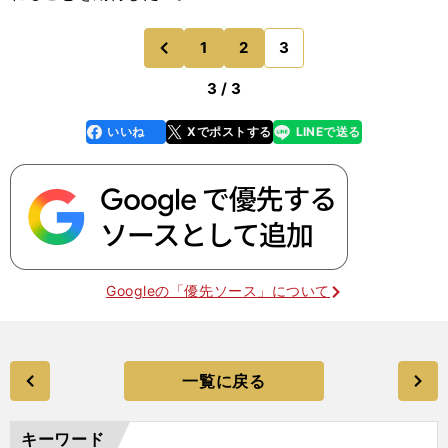
1
2
3
のページへ
前
3 / 3
いいね
Xでポストする
LINEで送る
line
faceboo
x
k
Googleの「優先ソース」について
一覧に戻る
キーワード