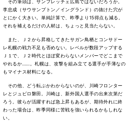
その筆頭は、サンフレッチェ広島ではないだろうか。
李忠成（サウサンプトン／イングランド）の抜けた穴が
とにかく大きい。単純計算で、昨季より15得点も減る。
それを補えるだけの人材は、ちょっと見当たらない。
また、Ｊ２から昇格してきたサガン鳥栖とコンサドー
レ札幌の戦力不足も否めない。レベルが数段アップする
Ｊ１で、Ｊ２時代とほぼ変わらないメンバーでどこまで
やれるか……。札幌は、攻撃を組み立てる選手が手薄なの
もマイナス材料になる。
その他、どう転ぶかわからないのが、川崎フロンター
レとジュビロ磐田。川崎は、新外国人選手の出来次第だ
ろう。彼らが活躍すれば急上昇もあるが、期待外れに終
わった場合は、昨季同様に苦戦を強いられるかもしれな
い。