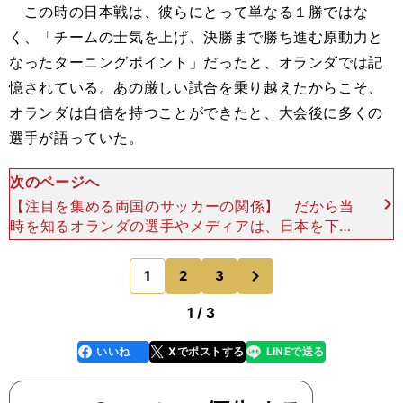
この時の日本戦は、彼らにとって単なる１勝ではな
く、「チームの士気を上げ、決勝まで勝ち進む原動力と
なったターニングポイント」だったと、オランダでは記
憶されている。あの厳しい試合を乗り越えたからこそ、
オランダは自信を持つことができたと、大会後に多くの
選手が語っていた。
次のページへ
【注目を集める両国のサッカーの関係】 だから当
時を知るオランダの選手やメディアは、日本を下す
には生半可な気持ちではいけないことを強調する。
「日本は決して簡単に乗り越えられる障害ではな
次
1
2
3
のページへ
い。そして今回
1 / 3
いいね
Xでポストする
LINEで送る
line
faceboo
x
k