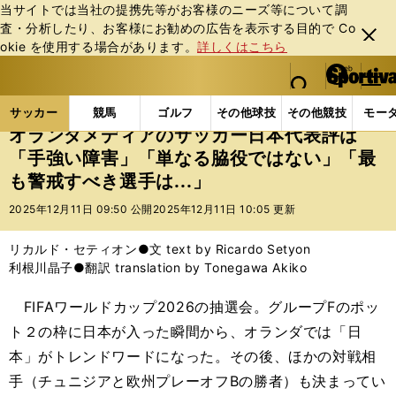
当サイトでは当社の提携先等がお客様のニーズ等について調
査・分析したり、お客様にお勧めの広告を表⽰する⽬的で Co
閉じ
okie を使⽤する場合があります。
詳しくはこちら
る
マイペ
web Sportiva (webスポルティーバ)
検索
メニュ
we
ー
サッカーの記事一覧
サッカー代表
日本代表
オラ
b
ジ
サッカー
競馬
ゴルフ
その他球技
その他競技
モー
ス
オランダメディアのサッカー日本代表評は
ポ
「手強い障害」「単なる脇役ではない」「最
ル
も警戒すべき選手は...」
テ
ィ
2025年12月11日 09:50 公開
2025年12月11日 10:05 更新
ー
バ
リカルド・セティオン●文 text by Ricardo Setyon
利根川晶子●翻訳 translation by Tonegawa Akiko
FIFAワールドカップ2026の抽選会。グループFのポッ
ト２の枠に日本が入った瞬間から、オランダでは「日
本」がトレンドワードになった。その後、ほかの対戦相
手（チュニジアと欧州プレーオフBの勝者）も決まってい