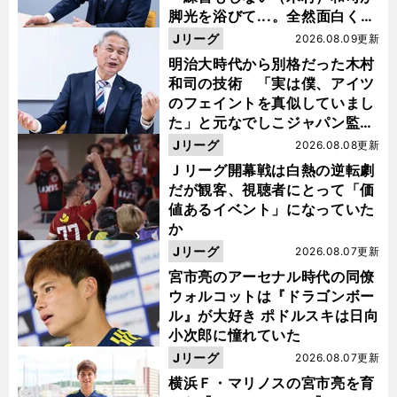
脚光を浴びて...。全然面白くな
い４年間でした」
Jリーグ
2026.08.09更新
明治大時代から別格だった木村
和司の技術 「実は僕、アイツ
のフェイントを真似していまし
た」と元なでしこジャパン監
督・佐々木則夫
Jリーグ
2026.08.08更新
Ｊリーグ開幕戦は白熱の逆転劇
だが観客、視聴者にとって「価
値あるイベント」になっていた
か
Jリーグ
2026.08.07更新
宮市亮のアーセナル時代の同僚
ウォルコットは『ドラゴンボー
ル』が大好き ポドルスキは日向
小次郎に憧れていた
Jリーグ
2026.08.07更新
横浜Ｆ・マリノスの宮市亮を育