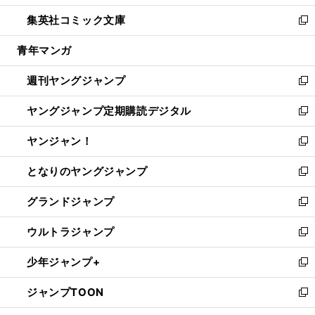
開
ウ
ン
ウ
し
集英社コミック文庫
く
で
ド
ィ
い
新
開
ウ
ン
ウ
し
青年マンガ
く
で
ド
ィ
い
開
ウ
ン
ウ
週刊ヤングジャンプ
く
で
ド
ィ
新
開
ウ
ン
し
ヤングジャンプ定期購読デジタル
く
で
ド
い
新
開
ウ
ウ
し
ヤンジャン！
く
で
ィ
い
新
開
ン
ウ
し
となりのヤングジャンプ
く
ド
ィ
い
新
ウ
ン
ウ
し
グランドジャンプ
で
ド
ィ
い
新
開
ウ
ン
ウ
し
ウルトラジャンプ
く
で
ド
ィ
い
新
開
ウ
ン
ウ
し
少年ジャンプ+
く
で
ド
ィ
い
新
開
ウ
ン
ウ
し
ジャンプTOON
く
で
ド
ィ
い
新
開
ウ
ン
ウ
し