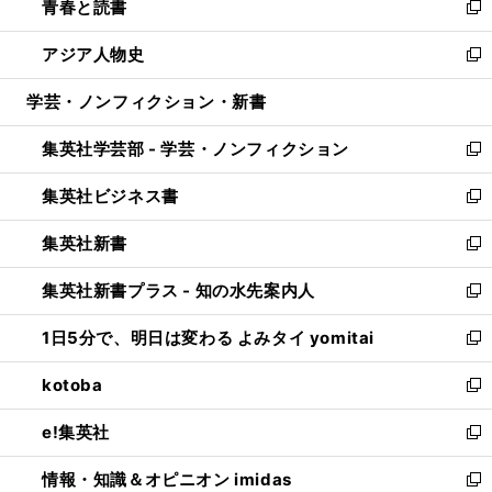
青春と読書
で
ド
ィ
い
新
開
ウ
ン
ウ
し
アジア人物史
く
で
ド
ィ
い
新
開
ウ
ン
ウ
し
学芸・ノンフィクション・新書
く
で
ド
ィ
い
開
ウ
ン
ウ
集英社学芸部 - 学芸・ノンフィクション
く
で
ド
ィ
新
開
ウ
ン
し
集英社ビジネス書
く
で
ド
い
新
開
ウ
ウ
し
集英社新書
く
で
ィ
い
新
開
ン
ウ
し
集英社新書プラス - 知の水先案内人
く
ド
ィ
い
新
ウ
ン
ウ
し
1日5分で、明日は変わる よみタイ yomitai
で
ド
ィ
い
新
開
ウ
ン
ウ
し
kotoba
く
で
ド
ィ
い
新
開
ウ
ン
ウ
し
e!集英社
く
で
ド
ィ
い
新
開
ウ
ン
ウ
し
情報・知識＆オピニオン imidas
く
で
ド
ィ
い
新