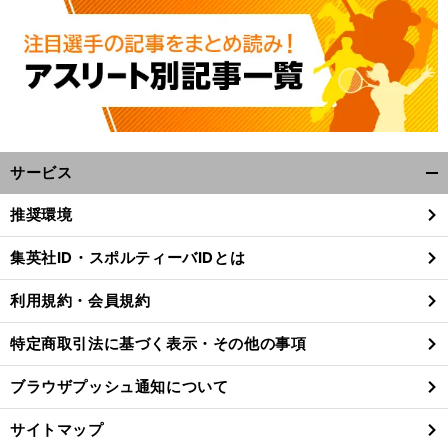
サービス
開
く/
推奨環境
閉
前
じ
へ
集英社ID・スポルティーバIDとは
る
利用規約・会員規約
特定商取引法に基づく表示・その他の事項
ブラウザプッシュ通知について
サイトマップ