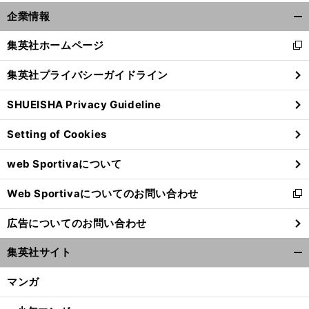
企業情報
開
く/
集英社ホームページ
新
閉
し
じ
集英社プライバシーガイドライン
い
る
ウ
SHUEISHA Privacy Guideline
ィ
ン
Setting of Cookies
ド
ウ
web Sportivaについて
で
開
Web Sportivaについてのお問い合わせ
く
新
し
広告についてのお問い合わせ
い
ウ
集英社サイト
ィ
開
ン
く/
マンガ
ド
閉
ウ
じ