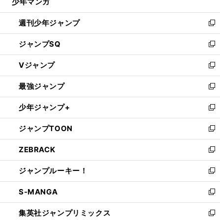
少年マンガ
で
る
開
週刊少年ジャンプ
く
新
し
ジャンプSQ
い
新
ウ
し
Vジャンプ
ィ
い
新
ン
ウ
し
最強ジャンプ
ド
ィ
い
新
ウ
ン
ウ
し
少年ジャンプ+
で
ド
ィ
い
新
開
ウ
ン
ウ
し
ジャンプTOON
く
で
ド
ィ
い
新
開
ウ
ン
ウ
し
ZEBRACK
く
で
ド
ィ
い
新
開
ウ
ン
ウ
し
ジャンプルーキー！
く
で
ド
ィ
い
新
開
ウ
ン
ウ
し
S-MANGA
く
で
ド
ィ
い
新
開
ウ
ン
ウ
し
集英社ジャンプリミックス
く
で
ド
ィ
い
新