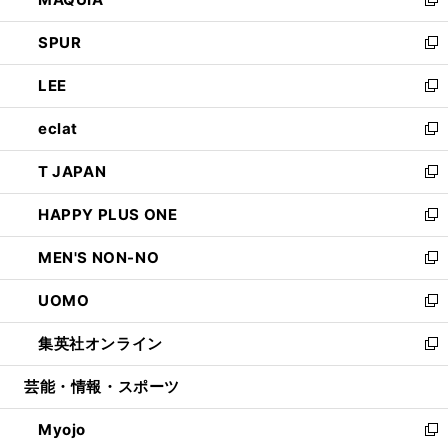
ド
ィ
い
新
ウ
ン
ウ
し
SPUR
で
ド
ィ
い
新
開
ウ
ン
ウ
し
LEE
く
で
ド
ィ
い
新
開
ウ
ン
ウ
し
eclat
く
で
ド
ィ
い
新
開
ウ
ン
ウ
し
T JAPAN
く
で
ド
ィ
い
新
開
ウ
ン
ウ
し
HAPPY PLUS ONE
く
で
ド
ィ
い
新
開
ウ
ン
ウ
し
MEN'S NON-NO
く
で
ド
ィ
い
新
開
ウ
ン
ウ
し
UOMO
く
で
ド
ィ
い
新
開
ウ
ン
ウ
し
集英社オンライン
く
で
ド
ィ
い
新
開
ウ
ン
ウ
し
芸能・情報・スポーツ
く
で
ド
ィ
い
開
ウ
ン
ウ
Myojo
く
で
ド
ィ
新