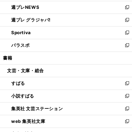
開
ウ
ン
し
週プレNEWS
く
で
ド
い
新
開
ウ
ウ
し
週プレ グラジャパ!
く
で
ィ
い
新
開
ン
ウ
し
Sportiva
く
ド
ィ
い
新
ウ
ン
ウ
し
パラスポ
で
ド
ィ
い
新
開
ウ
ン
ウ
し
書籍
く
で
ド
ィ
い
開
ウ
ン
ウ
文芸・文庫・総合
く
で
ド
ィ
開
ウ
ン
すばる
く
で
ド
新
開
ウ
し
小説すばる
く
で
い
新
開
ウ
し
集英社 文芸ステーション
く
ィ
い
新
ン
ウ
し
web 集英社文庫
ド
ィ
い
新
ウ
ン
ウ
し