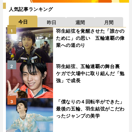
人気記事ランキング
今日
昨日
週間
月間
羽生結弦を覚醒させた「誰かの
1
ために」の思い 五輪連覇の偉
業への道のり
羽生結弦、五輪連覇の舞台裏
2
ケガで欠場中に取り組んだ「勉
強」で成長
「僕なりの４回転半ができた」
3
最後の五輪、羽生結弦がこだわ
ったジャンプの美学