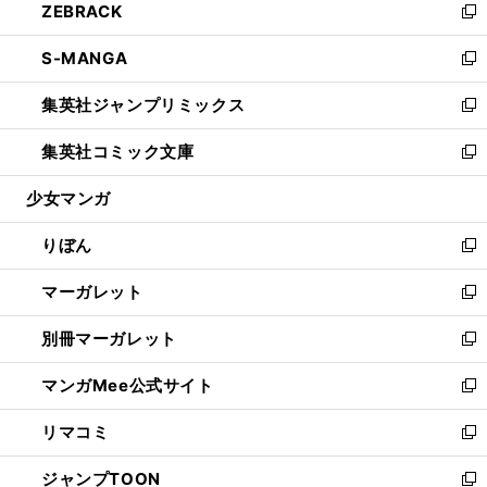
ZEBRACK
く
で
ド
ィ
い
新
開
ウ
ン
ウ
し
S-MANGA
く
で
ド
ィ
い
新
開
ウ
ン
ウ
し
集英社ジャンプリミックス
く
で
ド
ィ
い
新
開
ウ
ン
ウ
し
集英社コミック文庫
く
で
ド
ィ
い
新
開
ウ
ン
ウ
し
少女マンガ
く
で
ド
ィ
い
開
ウ
ン
ウ
りぼん
く
で
ド
ィ
新
開
ウ
ン
し
マーガレット
く
で
ド
い
新
開
ウ
ウ
し
別冊マーガレット
く
で
ィ
い
新
開
ン
ウ
し
マンガMee公式サイト
く
ド
ィ
い
新
ウ
ン
ウ
し
リマコミ
で
ド
ィ
い
新
開
ウ
ン
ウ
し
ジャンプTOON
く
で
ド
ィ
い
新