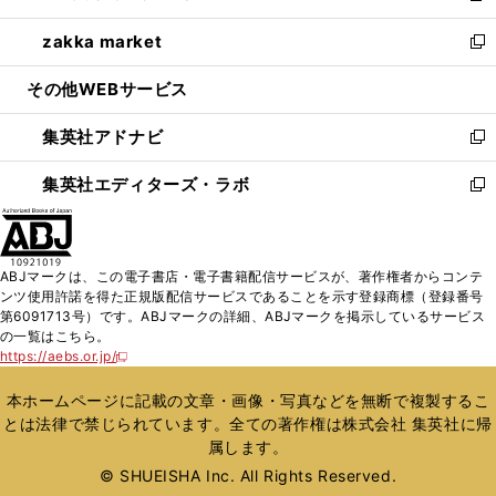
開
ウ
ン
ウ
し
zakka market
く
で
ド
ィ
い
新
開
ウ
ン
ウ
し
その他WEBサービス
く
で
ド
ィ
い
開
ウ
ン
ウ
集英社アドナビ
く
で
ド
ィ
新
開
ウ
ン
し
集英社エディターズ・ラボ
く
で
ド
い
新
開
ウ
ウ
し
く
で
ィ
い
開
ン
ウ
ABJマークは、この電子書店・電子書籍配信サービスが、著作権者からコンテ
く
ド
ィ
ンツ使用許諾を得た正規版配信サービスであることを示す登録商標（登録番号
ウ
ン
第6091713号）です。ABJマークの詳細、ABJマークを掲示しているサービス
で
ド
の一覧はこちら。
開
ウ
https://aebs.or.jp/
新
く
で
し
い
開
本ホームページに記載の文章・画像・写真などを無断で複製するこ
ウ
く
とは法律で禁じられています。全ての著作権は株式会社 集英社に帰
ィ
属します。
ン
ド
© SHUEISHA Inc. All Rights Reserved.
ウ