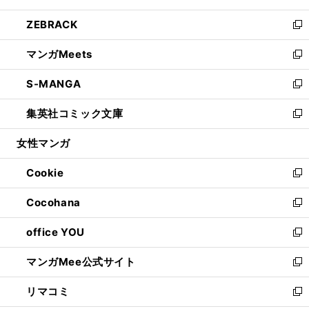
開
ウ
ン
ウ
し
ZEBRACK
く
で
ド
ィ
い
新
開
ウ
ン
ウ
し
マンガMeets
く
で
ド
ィ
い
新
開
ウ
ン
ウ
し
S-MANGA
く
で
ド
ィ
い
新
開
ウ
ン
ウ
し
集英社コミック文庫
く
で
ド
ィ
い
新
開
ウ
ン
ウ
し
女性マンガ
く
で
ド
ィ
い
開
ウ
ン
ウ
Cookie
く
で
ド
ィ
新
開
ウ
ン
し
Cocohana
く
で
ド
い
新
開
ウ
ウ
し
office YOU
く
で
ィ
い
新
開
ン
ウ
し
マンガMee公式サイト
く
ド
ィ
い
新
ウ
ン
ウ
し
リマコミ
で
ド
ィ
い
新
開
ウ
ン
ウ
し