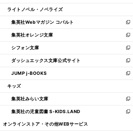
開
ウ
ン
ウ
し
ライトノベル・ノベライズ
く
で
ド
ィ
い
開
ウ
ン
ウ
集英社Webマガジン コバルト
く
で
ド
ィ
新
開
ウ
ン
し
集英社オレンジ文庫
く
で
ド
い
新
開
ウ
ウ
し
シフォン文庫
く
で
ィ
い
新
開
ン
ウ
し
ダッシュエックス文庫公式サイト
く
ド
ィ
い
新
ウ
ン
ウ
し
JUMP j-BOOKS
で
ド
ィ
い
新
開
ウ
ン
ウ
し
キッズ
く
で
ド
ィ
い
開
ウ
ン
ウ
集英社みらい文庫
く
で
ド
ィ
新
開
ウ
ン
し
集英社の児童図書 S-KIDS.LAND
く
で
ド
い
新
開
ウ
ウ
し
オンラインストア・
その他WEBサービス
く
で
ィ
い
開
ン
ウ