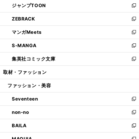
ジャンプTOON
く
で
ド
ィ
い
新
開
ウ
ン
ウ
し
ZEBRACK
く
で
ド
ィ
い
新
開
ウ
ン
ウ
し
マンガMeets
く
で
ド
ィ
い
新
開
ウ
ン
ウ
し
S-MANGA
く
で
ド
ィ
い
新
開
ウ
ン
ウ
し
集英社コミック文庫
く
で
ド
ィ
い
新
開
ウ
ン
ウ
し
取材・ファッション
く
で
ド
ィ
い
開
ウ
ン
ウ
ファッション・美容
く
で
ド
ィ
開
ウ
ン
Seventeen
く
で
ド
新
開
ウ
し
non-no
く
で
い
新
開
ウ
し
BAILA
く
ィ
い
新
ン
ウ
し
MAQUIA