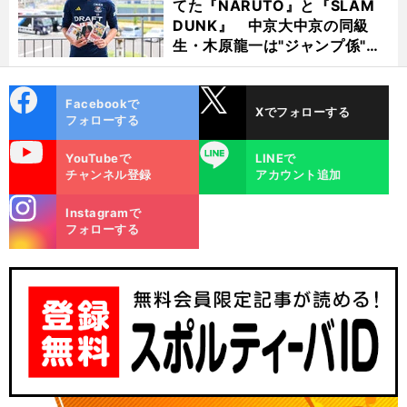
てた『NARUTO』と『SLAM
DUNK』 中京大中京の同級
生・木原龍一は"ジャンプ係"だ
った
cebo
X
Facebookで
Xでフォローする
ok
フォローする
uTube
LINE
YouTubeで
LINEで
チャンネル登録
アカウント追加
stagra
Instagramで
m
フォローする