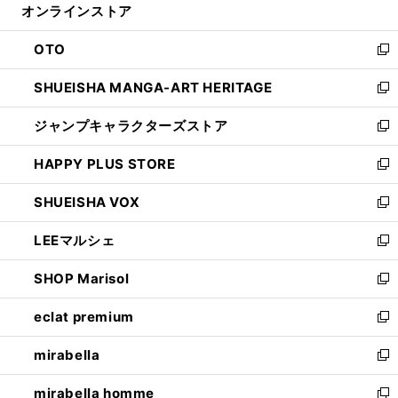
オンラインストア
く
ド
ィ
ウ
ン
OTO
で
ド
新
開
ウ
し
SHUEISHA MANGA-ART HERITAGE
く
で
い
新
開
ウ
し
ジャンプキャラクターズストア
く
ィ
い
新
ン
ウ
し
HAPPY PLUS STORE
ド
ィ
い
新
ウ
ン
ウ
し
SHUEISHA VOX
で
ド
ィ
い
新
開
ウ
ン
ウ
し
LEEマルシェ
く
で
ド
ィ
い
新
開
ウ
ン
ウ
し
SHOP Marisol
く
で
ド
ィ
い
新
開
ウ
ン
ウ
し
eclat premium
く
で
ド
ィ
い
新
開
ウ
ン
ウ
し
mirabella
く
で
ド
ィ
い
新
開
ウ
ン
ウ
し
mirabella homme
く
で
ド
ィ
い
新