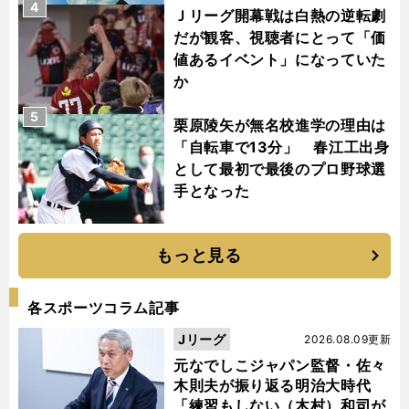
4
Ｊリーグ開幕戦は白熱の逆転劇
だが観客、視聴者にとって「価
値あるイベント」になっていた
か
5
栗原陵矢が無名校進学の理由は
「自転車で13分」 春江工出身
として最初で最後のプロ野球選
手となった
もっと見る
各スポーツコラム記事
Jリーグ
2026.08.09更新
元なでしこジャパン監督・佐々
木則夫が振り返る明治大時代
「練習もしない（木村）和司が