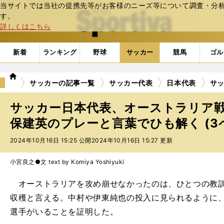
当サイトでは当社の提携先等がお客様のニーズ等について調査・分析し
web Sportiva (webスポルティーバ)
す。
詳しくはこちら
新着
ランキング
野球
サッカー
競馬
ゴル
we
サッカーの記事一覧
サッカー代表
日本代表
サ
b
ス
サッカー日本代表、オーストラリア戦
ポ
ル
保建英のプレーと言葉でひも解く (3
テ
2024年10月16日 15:25 公開
2024年10月16日 15:27 更新
ィ
ー
バ
小宮良之●文 text by Komiya Yoshiyuki
オーストラリアを攻め崩せなかったのは、ひとつの教訓
収穫と言える。中村や伊東純也の投入に見られるように
選手がいることを証明した。