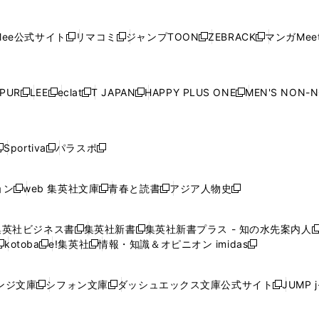
ィ
ン
ィ
ン
ィ
ン
ィ
開
開
で
開
開
開
い
い
い
い
い
ン
ド
ン
ド
ン
ド
ン
く
く
開
く
く
く
ウ
ウ
ウ
ウ
ウ
ド
ウ
ド
ウ
ド
ウ
ド
ee公式サイト
リマコミ
ジャンプTOON
ZEBRACK
マンガMeet
く
新
新
新
新
ィ
ィ
ィ
ィ
ィ
ウ
で
ウ
で
ウ
で
ウ
し
し
し
し
ン
ン
ン
ン
ン
で
開
で
開
で
開
で
い
い
い
い
ド
ド
ド
ド
ド
開
く
開
く
開
く
開
ウ
ウ
ウ
ウ
ウ
ウ
ウ
ウ
ウ
PUR
LEE
eclat
T JAPAN
HAPPY PLUS ONE
MEN'S NON-
く
く
く
く
新
新
新
新
新
ィ
ィ
ィ
ィ
で
で
で
で
で
し
し
し
し
し
ン
ン
ン
ン
開
開
開
開
開
い
い
い
い
い
ド
ド
ド
ド
く
く
く
く
く
ウ
ウ
ウ
ウ
ウ
ウ
ウ
ウ
ウ
Sportiva
パラスポ
新
新
ィ
ィ
ィ
ィ
ィ
で
で
で
で
し
し
し
ン
ン
ン
ン
ン
開
開
開
開
い
い
い
ド
ド
ド
ド
ド
ョン
web 集英社文庫
青春と読書
アジア人物史
く
く
く
く
新
新
新
新
ウ
ウ
ウ
ウ
ウ
ウ
ウ
ウ
し
し
し
し
ィ
ィ
ィ
で
で
で
で
で
い
い
い
い
ン
ン
ン
集英社ビジネス書
集英社新書
集英社新書プラス - 知の水先案内人
開
開
開
開
開
新
新
新
ウ
ウ
ウ
ウ
ド
ド
ド
kotoba
e!集英社
情報・知識＆オピニオン imidas
く
く
く
く
く
新
し
新
し
新
ィ
ィ
ィ
ィ
ウ
ウ
ウ
し
し
い
し
い
し
ン
ン
ン
ン
で
で
で
い
い
ウ
い
ウ
い
ド
ド
ド
ド
ンジ文庫
シフォン文庫
ダッシュエックス文庫公式サイト
JUMP 
開
開
開
新
新
新
ウ
ウ
ィ
ウ
ィ
ウ
ウ
ウ
ウ
ウ
く
く
く
し
し
し
ィ
ィ
ン
ィ
ン
ィ
で
で
で
で
い
い
い