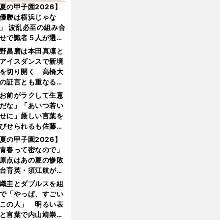
夏の甲子園2026】
優勝は横浜じゃな
」 波乱必至の組み合
せで識者５人が選ん
優勝校はここだ！
野昌磨は本田真凜と
アイスダンスで新境
を切り開く 高橋大
の証言とも重なる課
と楽しさ
お前がラクして生意
だな」「あいつ若い
せに」厳しい言葉を
びせられるも佐藤慎
郎が貫いた誇りとフ
夏の甲子園2026】
ンへの思い
青春って密なので」
原点はあの夏の惨敗
台育英・須江航が明
す"日本一1000日計
織圭とダブルスを組
"のすべて
で「やっぱ、すごい
この人」 明るい表
と言葉で内山靖崇の