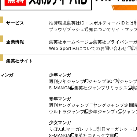
サービス
推奨環境
集英社ID・スポルティーバIDとは
ブラウザプッシュ通知について
サイトマッ
企業情報
集英社ホームページ
集英社プライバシー
新
Web Sportivaについてのお問い合わせ
広
し
新
い
し
集英社サイト
ウ
い
ィ
ウ
マンガ
少年マンガ
ン
ィ
週刊少年ジャンプ
ジャンプSQ
Vジャン
ド
ン
新
新
S-MANGA
集英社ジャンプリミックス
集
ウ
ド
新
し
し
新
で
ウ
し
い
い
し
青年マンガ
開
で
い
ウ
ウ
い
週刊ヤングジャンプ
ヤングジャンプ定期
新
く
開
ウ
ィ
ィ
ウ
ウルトラジャンプ
少年ジャンプ+
ジャン
新
し
新
く
ィ
ン
ン
ィ
し
い
し
ン
ド
ド
ン
少女マンガ
い
ウ
い
ド
ウ
ウ
ド
りぼん
マーガレット
別冊マーガレット
新
新
新
ウ
ィ
ウ
ウ
で
で
ウ
S-MANGA
集英社コミック文庫
し
新
し
新