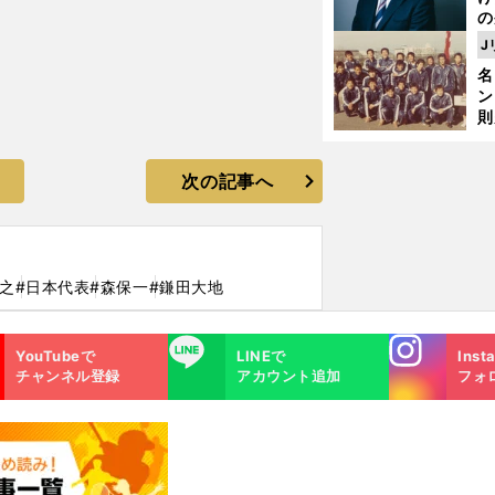
の
ツ
J
が
名
件
ン
則
司
パ
次の記事へ
之
#日本代表
#森保一
#鎌田大地
Instagra
LINE
YouTubeで
LINEで
Inst
m
チャンネル登録
アカウント追加
フォ