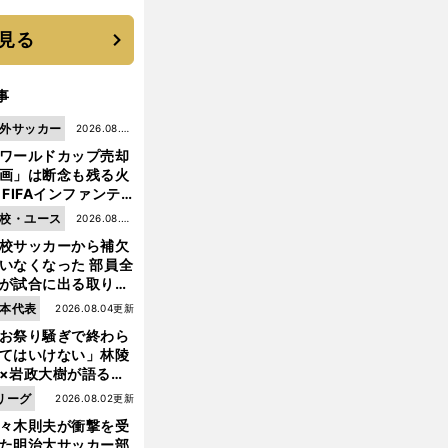
いを払ってくれた
見る
事
外サッカー
2026.08.05
ワールドカップ売却
更新
画」は断念も残る火
 FIFAインファンテ
ーノ会長体制に何が
校・ユース
2026.08.05
きているのか
校サッカーから補欠
更新
いなくなった 部員全
が試合に出る取り組
が進んでいる
本代表
2026.08.04更新
お祭り騒ぎで終わら
てはいけない」林陵
×岩政大樹が語る、
サ
ッカー日本代表に膨らむ疑問――新陳代謝が進まぬチームをよしとする森保監督の言葉に萎えた
030年ワールドカッ
リーグ
2026.08.02更新
へ日本が積み上げる
々木則夫が衝撃を受
きもの
た明治大サッカー部