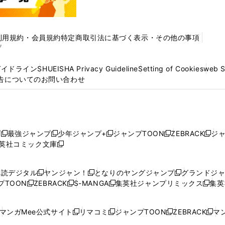
利用規約・会員規約
特定商取引法に基づく表示・その他の事項
プ
ガイドライン
SHUEISHA Privacy Guideline
Setting of Cookies
web 
告についてのお問い合わせ
プ
最強ジャンプ
少年ジャンプ+
ジャンプTOON
ZEBRACK
ジ
新
新
新
新
新
英社コミック文庫
し
新
し
し
し
し
い
い
し
い
い
い
ウ
ウ
い
ウ
ウ
ウ
購読デジタル
ヤンジャン！
となりのヤングジャンプ
グランドジ
新
新
新
ィ
ィ
ウ
ィ
ィ
ィ
プTOON
ZEBRACK
S-MANGA
集英社ジャンプリミックス
集英
新
し
新
し
新
し
新
ン
ン
ィ
ン
ン
ン
し
い
し
い
し
い
し
ド
ド
ン
ド
ド
ド
い
ウ
い
ウ
い
ウ
い
ウ
ウ
ド
ウ
ウ
ウ
マンガMee公式サイト
リマコミ
ジャンプTOON
ZEBRACK
マン
新
新
新
新
ウ
ィ
ウ
ィ
ウ
ィ
ウ
で
で
ウ
で
で
で
し
し
し
し
し