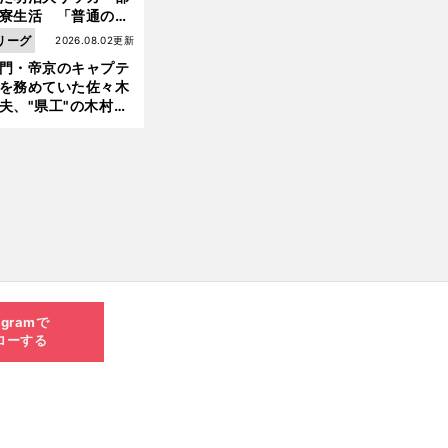
寮生活 「普通のヤ
とは違う」木村和司
リーグ
2026.08.02更新
起こした伝説の"事
門・帝京のキャプテ
"
を務めていた佐々木
夫、"県工"の木村和
の第一印象は「ツッ
ったヤツだな」
agramで
ローする