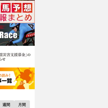
週間
月間