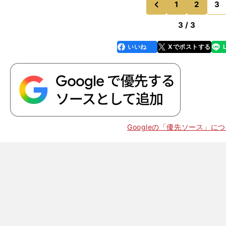
1
2
3
のページへ
前
3 / 3
いいね
Xでポストする
line
faceboo
x
k
Googleの「優先ソース」に