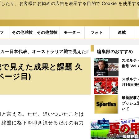
たり、お客様にお勧めの広告を表⽰する⽬的で Cookie を使⽤す
フ
その他球技
その他競技
モーター
フォト
連載
ッカー日本代表、オーストラリア戦で見えた成果と課題 久保建英のプ
編集部のおすすめ
スポルテ
で見えた成果と課題 久
集号 Vol
ページ目)
スポルテ
月16日発
最新記事
プッシュ
いて
と言える。ただ、追いついたことは
、終盤に格下を叩き潰せるだけの有力