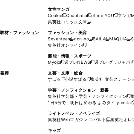
ィ
ン
ィ
で
開
開
で
い
し
い
し
ン
ド
ン
女性マンガ
開
く
く
開
ウ
い
ウ
い
ド
ウ
ド
Cookie
Cocohana
office YOU
マンガM
く
く
新
新
新
ィ
ウ
ィ
ウ
ウ
で
ウ
集英社コミック文庫
し
新
し
し
ン
ィ
ン
ィ
で
開
で
い
し
い
い
ド
ン
ド
ン
取材・ファッション
ファッション・美容
開
く
開
ウ
い
ウ
ウ
ウ
ド
ウ
ド
Seventeen
non-no
BAILA
MAQUIA
S
く
く
新
新
新
新
ィ
ウ
ィ
ィ
で
ウ
で
ウ
集英社オンライン
し
新
し
し
し
ン
ィ
ン
ン
開
で
開
で
い
し
い
い
い
ド
ン
ド
ド
芸能・情報・スポーツ
く
開
く
開
ウ
い
ウ
ウ
ウ
ウ
ド
ウ
ウ
Myojo
週プレNEWS
週プレ グラジャパ!
く
く
新
新
新
ィ
ウ
ィ
ィ
ィ
で
ウ
で
で
し
し
ン
ィ
ン
ン
ン
書籍
文芸・文庫・総合
開
で
開
開
い
い
ド
ン
ド
ド
ド
すばる
小説すばる
集英社 文芸ステーシ
く
開
く
く
新
新
ウ
ウ
ウ
ド
ウ
ウ
ウ
く
し
し
ィ
ィ
学芸・ノンフィクション・新書
で
ウ
で
で
で
い
い
ン
ン
集英社学芸部 - 学芸・ノンフィクション
開
で
開
開
開
新
ウ
ウ
ド
ド
1日5分で、明日は変わる よみタイ yomitai
く
開
く
く
く
し
新
ィ
ィ
ウ
ウ
く
い
ン
ン
ライトノベル・ノベライズ
で
で
ウ
ド
ド
集英社Webマガジン コバルト
集英社オレ
開
開
新
ィ
ウ
ウ
く
く
し
ン
キッズ
で
で
い