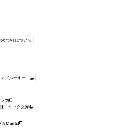
Sportivaについて
ャンプルーキー！
新
し
い
ウ
ャンプ
新
ィ
社コミック文庫
し
新
ン
い
し
ド
ウ
い
ウ
ガMeets
新
ィ
ウ
で
し