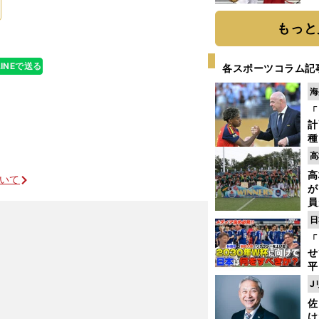
迷
もっと
LINEで送る
各スポーツコラム記
海
「
計
種
ィ
高
起
高
ついて
が
員
み
日
「
せ
平
2
J
プ
佐
べ
け