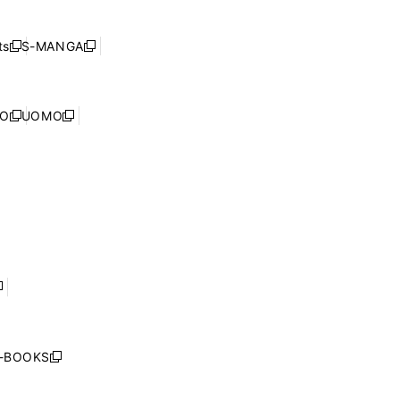
ン
ィ
開
い
ド
ン
く
ウ
ウ
ド
s
S-MANGA
新
新
ィ
で
ウ
し
し
ン
開
で
い
い
ド
く
開
ウ
ウ
ウ
NO
UOMO
く
新
新
ィ
ィ
で
し
し
ン
ン
開
い
い
ド
ド
く
ウ
ウ
ウ
ウ
ィ
ィ
で
で
ン
ン
開
開
ド
ド
く
く
ウ
ウ
で
で
開
開
く
く
し
い
ウ
j-BOOKS
新
ィ
し
ン
い