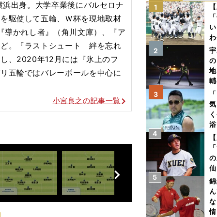
、横浜出身。大学卒業後にバルセロナ
【
1
「
力を駆使して五輪、Ｗ杯を現地取材
い
で『導かれし者』（角川文庫）、『ア
わ
など。『ラストシュート 絆を忘れ
だ
宇
2
、2020年12月には『氷上のフ
の
地
パリ五輪ではバレーボールを
中心に
輔
題
「
3
小宮良之の記事一覧
気
く
浴
4
太
【
ァ
「
の
前
仙
へ
5
か
錦
画
ん
な
情