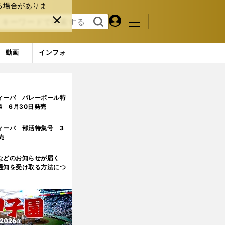
る場合がありま
マイペ
閉じ
検索
メニュ
ー
る
す
ジ
る
動画
インフォ
レーと言葉でひも解く
3ページ目
ィーバ バレーボール特
.4 6月30日発売
ィーバ 部活特集号 3
売
などのお知らせが届く
通知を受け取る方法につ