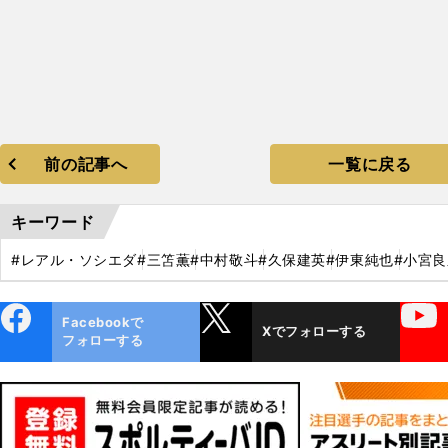
前の記事へ
一覧に戻る
キーワード
#レアル・ソシエダ
#三笘薫
#中村敬斗
#久保建英
#伊東純也
#小宮良
ebo
X
YouTube
Facebookで
Xでフォローする
ok
フォローする