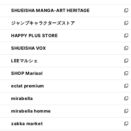
開
ウ
し
SHUEISHA MANGA-ART HERITAGE
く
で
い
新
開
ウ
し
ジャンプキャラクターズストア
く
ィ
い
新
ン
ウ
し
HAPPY PLUS STORE
ド
ィ
い
新
ウ
ン
ウ
し
SHUEISHA VOX
で
ド
ィ
い
新
開
ウ
ン
ウ
し
LEEマルシェ
く
で
ド
ィ
い
新
開
ウ
ン
ウ
し
SHOP Marisol
く
で
ド
ィ
い
新
開
ウ
ン
ウ
し
eclat premium
く
で
ド
ィ
い
新
開
ウ
ン
ウ
し
mirabella
く
で
ド
ィ
い
新
開
ウ
ン
ウ
し
mirabella homme
く
で
ド
ィ
い
新
開
ウ
ン
ウ
し
zakka market
く
で
ド
ィ
い
新
開
ウ
ン
ウ
し