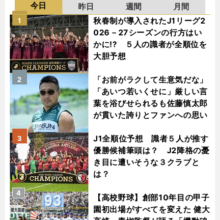
今日
昨日
週間
月間
秋春制が導入されたJ1リーグ2
1
026－27シーズンの行方はい
かに!? ５人の識者が全順位を
大胆予想
「お前がラクして生意気だな」
2
「あいつ若いくせに」厳しい言
葉を浴びせられるも佐藤慎太郎
が貫いた誇りとファンへの思い
J1全順位予想 識者５人が推す
3
優勝候補筆頭は？ J2降格の憂
き目に遭いそうな３クラブと
は？
4
【高校野球】創部10年目の甲子
園初出場がすべてを変えた 健大