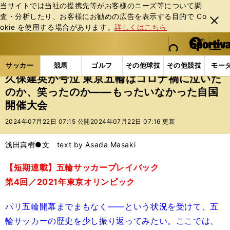
当サイトでは当社の提携先等がお客様のニーズ等について調
査・分析したり、お客様にお勧めの広告を表⽰する⽬的で Co
閉じ
okie を使⽤する場合があります。
詳しくはこちら
る
マイペ
web Sportiva (webスポルティーバ)
検索
メニュ
we
ー
サッカーの記事一覧
サッカー代表
日本代表
久
b
ジ
サッカー
競馬
ゴルフ
その他球技
その他競技
モー
ス
久保建英が号泣 東京五輪はコロナ禍に泣いた
ポ
のか、笑ったのか――もったいなかった自国
ル
開催大会
テ
ィ
2024年07月22日 07:15 公開
2024年07月22日 07:16 更新
ー
バ
浅田真樹●文 text by Asada Masaki
【短期連載】五輪サッカープレイバック
第4回／2021年東京オリンピック
パリ五輪開幕までまもなく――という状況を受けて、五
輪サッカーの歴史を少し振り返ってみたい。ここでは、