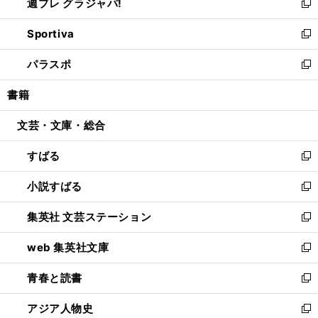
週プレ グラジャパ!
く
で
ィ
い
新
開
ン
ウ
し
Sportiva
く
ド
ィ
い
新
ウ
ン
ウ
し
パラスポ
で
ド
ィ
い
新
開
ウ
ン
ウ
し
書籍
く
で
ド
ィ
い
開
ウ
ン
ウ
文芸・文庫・総合
く
で
ド
ィ
開
ウ
ン
すばる
く
で
ド
新
開
ウ
し
小説すばる
く
で
い
新
開
ウ
し
集英社 文芸ステーション
く
ィ
い
新
ン
ウ
し
web 集英社文庫
ド
ィ
い
新
ウ
ン
ウ
し
青春と読書
で
ド
ィ
い
新
開
ウ
ン
ウ
し
アジア人物史
く
で
ド
ィ
い
新