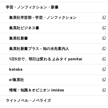
開
ウ
ン
ウ
し
学芸・ノンフィクション・新書
く
で
ド
ィ
い
開
ウ
ン
ウ
集英社学芸部 - 学芸・ノンフィクション
く
で
ド
ィ
新
開
ウ
ン
し
集英社ビジネス書
く
で
ド
い
新
開
ウ
ウ
し
集英社新書
く
で
ィ
い
新
開
ン
ウ
し
集英社新書プラス - 知の水先案内人
く
ド
ィ
い
新
ウ
ン
ウ
し
1日5分で、明日は変わる よみタイ yomitai
で
ド
ィ
い
新
開
ウ
ン
ウ
し
kotoba
く
で
ド
ィ
い
新
開
ウ
ン
ウ
し
e!集英社
く
で
ド
ィ
い
新
開
ウ
ン
ウ
し
情報・知識＆オピニオン imidas
く
で
ド
ィ
い
新
開
ウ
ン
ウ
し
ライトノベル・ノベライズ
く
で
ド
ィ
い
開
ウ
ン
ウ