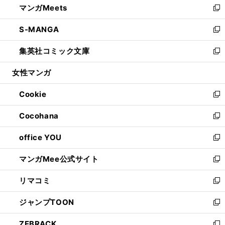
マンガMeets
く
で
ド
ィ
い
新
開
ウ
ン
ウ
し
S-MANGA
く
で
ド
ィ
い
新
開
ウ
ン
ウ
し
集英社コミック文庫
く
で
ド
ィ
い
新
開
ウ
ン
ウ
し
女性マンガ
く
で
ド
ィ
い
開
ウ
ン
ウ
Cookie
く
で
ド
ィ
新
開
ウ
ン
し
Cocohana
く
で
ド
い
新
開
ウ
ウ
し
office YOU
く
で
ィ
い
新
開
ン
ウ
し
マンガMee公式サイト
く
ド
ィ
い
新
ウ
ン
ウ
し
リマコミ
で
ド
ィ
い
新
開
ウ
ン
ウ
し
ジャンプTOON
く
で
ド
ィ
い
新
開
ウ
ン
ウ
し
ZEBRACK
く
で
ド
ィ