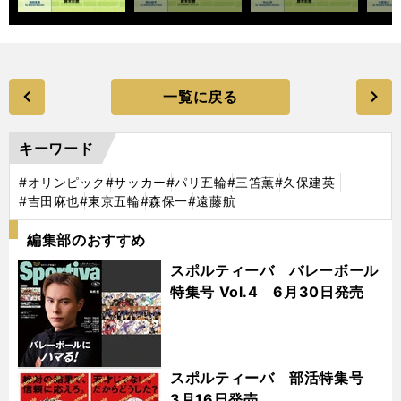
一覧に戻る
キーワード
#オリンピック
#サッカー
#パリ五輪
#三笘薫
#久保建英
#吉田麻也
#東京五輪
#森保一
#遠藤航
編集部のおすすめ
スポルティーバ バレーボール
特集号 Vol.4 6月30日発売
スポルティーバ 部活特集号
3月16日発売