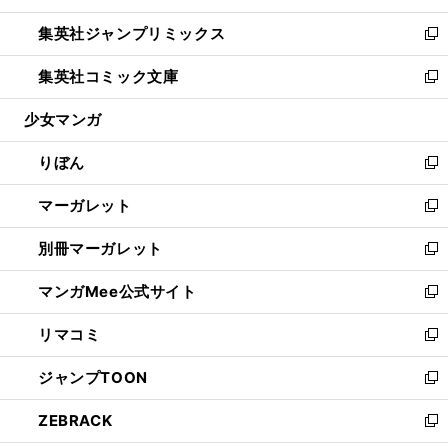
開
ウ
ン
ウ
し
集英社ジャンプリミックス
く
で
ド
ィ
い
新
開
ウ
ン
ウ
し
集英社コミック文庫
く
で
ド
ィ
い
新
開
ウ
ン
ウ
し
少女マンガ
く
で
ド
ィ
い
開
ウ
ン
ウ
りぼん
く
で
ド
ィ
新
開
ウ
ン
し
マーガレット
く
で
ド
い
新
開
ウ
ウ
し
別冊マーガレット
く
で
ィ
い
新
開
ン
ウ
し
マンガMee公式サイト
く
ド
ィ
い
新
ウ
ン
ウ
し
リマコミ
で
ド
ィ
い
新
開
ウ
ン
ウ
し
ジャンプTOON
く
で
ド
ィ
い
新
開
ウ
ン
ウ
し
ZEBRACK
く
で
ド
ィ
い
新
開
ウ
ン
ウ
し