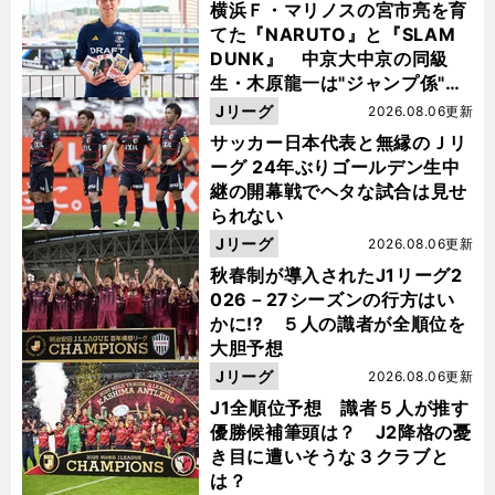
横浜Ｆ・マリノスの宮市亮を育
てた『NARUTO』と『SLAM
DUNK』 中京大中京の同級
生・木原龍一は"ジャンプ係"だ
った
Jリーグ
2026.08.06更新
サッカー日本代表と無縁のＪリ
ーグ 24年ぶりゴールデン生中
継の開幕戦でヘタな試合は見せ
られない
Jリーグ
2026.08.06更新
秋春制が導入されたJ1リーグ2
026－27シーズンの行方はい
かに!? ５人の識者が全順位を
大胆予想
Jリーグ
2026.08.06更新
J1全順位予想 識者５人が推す
優勝候補筆頭は？ J2降格の憂
き目に遭いそうな３クラブと
は？