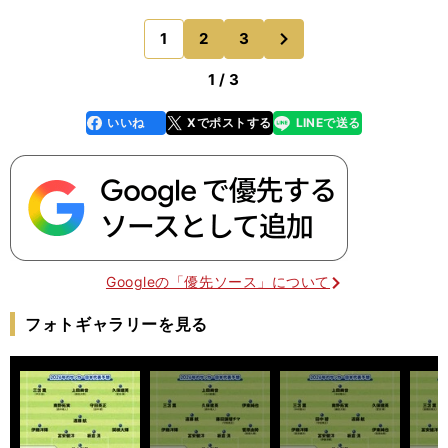
年延期である。 たとえば、三笘薫や旗手怜央は、
大学生のときからコンスタントにこのチームの活動
次
1
2
3
のページへ
に参加はしてい
1 / 3
いいね
Xでポストする
LINEで送る
line
faceboo
x
k
Googleの「優先ソース」について
フォトギャラリーを見る