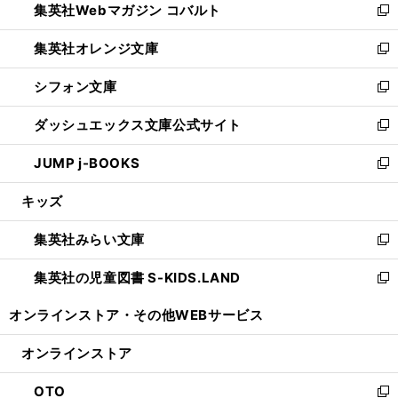
集英社Webマガジン コバルト
く
で
ド
ィ
新
開
ウ
ン
し
集英社オレンジ文庫
く
で
ド
い
新
開
ウ
ウ
し
シフォン文庫
く
で
ィ
い
新
開
ン
ウ
し
ダッシュエックス文庫公式サイト
く
ド
ィ
い
新
ウ
ン
ウ
し
JUMP j-BOOKS
で
ド
ィ
い
新
開
ウ
ン
ウ
し
キッズ
く
で
ド
ィ
い
開
ウ
ン
ウ
集英社みらい文庫
く
で
ド
ィ
新
開
ウ
ン
し
集英社の児童図書 S-KIDS.LAND
く
で
ド
い
新
開
ウ
ウ
し
オンラインストア・
その他WEBサービス
く
で
ィ
い
開
ン
ウ
オンラインストア
く
ド
ィ
ウ
ン
OTO
で
ド
新