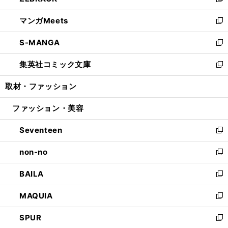
い
新
開
ウ
ン
ウ
し
マンガMeets
く
で
ド
ィ
い
新
開
ウ
ン
ウ
し
S-MANGA
く
で
ド
ィ
い
新
開
ウ
ン
ウ
し
集英社コミック文庫
く
で
ド
ィ
い
新
開
ウ
ン
ウ
し
取材・ファッション
く
で
ド
ィ
い
開
ウ
ン
ウ
ファッション・美容
く
で
ド
ィ
開
ウ
ン
Seventeen
く
で
ド
新
開
ウ
し
non-no
く
で
い
新
開
ウ
し
BAILA
く
ィ
い
新
ン
ウ
し
MAQUIA
ド
ィ
い
新
ウ
ン
ウ
し
SPUR
で
ド
ィ
い
新