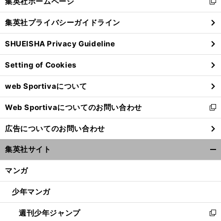
集英社ホームページ
新
閉
し
じ
集英社プライバシーガイドライン
い
る
ウ
SHUEISHA Privacy Guideline
ィ
ン
Setting of Cookies
ド
ウ
web Sportivaについて
で
開
Web Sportivaについてのお問い合わせ
く
新
し
広告についてのお問い合わせ
い
ウ
集英社サイト
ィ
開
ン
く/
マンガ
ド
閉
ウ
じ
少年マンガ
で
る
開
週刊少年ジャンプ
く
新