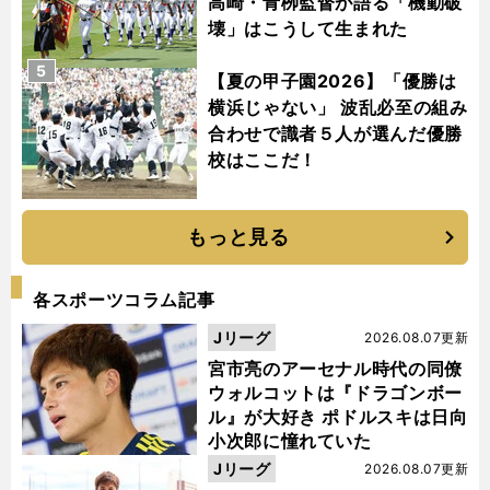
高崎・青栁監督が語る「機動破
壊」はこうして生まれた
5
【夏の甲子園2026】「優勝は
横浜じゃない」 波乱必至の組み
合わせで識者５人が選んだ優勝
校はここだ！
もっと見る
各スポーツコラム記事
Jリーグ
2026.08.07更新
宮市亮のアーセナル時代の同僚
ウォルコットは『ドラゴンボー
ル』が大好き ポドルスキは日向
小次郎に憧れていた
Jリーグ
2026.08.07更新