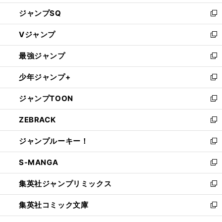
し
ジャンプSQ
い
新
ウ
し
Vジャンプ
ィ
い
新
ン
ウ
し
最強ジャンプ
ド
ィ
い
新
ウ
ン
ウ
し
少年ジャンプ+
で
ド
ィ
い
新
開
ウ
ン
ウ
し
ジャンプTOON
く
で
ド
ィ
い
新
開
ウ
ン
ウ
し
ZEBRACK
く
で
ド
ィ
い
新
開
ウ
ン
ウ
し
ジャンプルーキー！
く
で
ド
ィ
い
新
開
ウ
ン
ウ
し
S-MANGA
く
で
ド
ィ
い
新
開
ウ
ン
ウ
し
集英社ジャンプリミックス
く
で
ド
ィ
い
新
開
ウ
ン
ウ
し
集英社コミック文庫
く
で
ド
ィ
い
新
開
ウ
ン
ウ
し