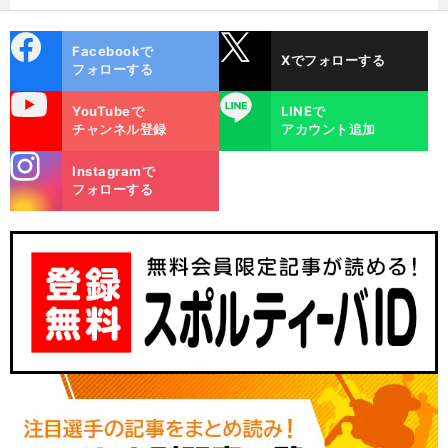
cebo
X
Facebookで
Xでフォローする
ok
フォローする
uTube
LINE
YouTubeで
LINEで
チャンネル登録
アカウント追加
stagra
Instagramで
m
フォローする
評
前
へ
SNS