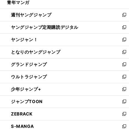
青年マンガ
く
で
ド
ィ
い
開
ウ
ン
ウ
週刊ヤングジャンプ
く
で
ド
ィ
新
開
ウ
ン
し
ヤングジャンプ定期購読デジタル
く
で
ド
い
新
開
ウ
ウ
し
ヤンジャン！
く
で
ィ
い
新
開
ン
ウ
し
となりのヤングジャンプ
く
ド
ィ
い
新
ウ
ン
ウ
し
グランドジャンプ
で
ド
ィ
い
新
開
ウ
ン
ウ
し
ウルトラジャンプ
く
で
ド
ィ
い
新
開
ウ
ン
ウ
し
少年ジャンプ+
く
で
ド
ィ
い
新
開
ウ
ン
ウ
し
ジャンプTOON
く
で
ド
ィ
い
新
開
ウ
ン
ウ
し
ZEBRACK
く
で
ド
ィ
い
新
開
ウ
ン
ウ
し
S-MANGA
く
で
ド
ィ
い
新