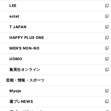
開
ウ
ン
ウ
し
LEE
く
で
ド
ィ
い
新
開
ウ
ン
ウ
し
eclat
く
で
ド
ィ
い
新
開
ウ
ン
ウ
し
T JAPAN
く
で
ド
ィ
い
新
開
ウ
ン
ウ
し
HAPPY PLUS ONE
く
で
ド
ィ
い
新
開
ウ
ン
ウ
し
MEN'S NON-NO
く
で
ド
ィ
い
新
開
ウ
ン
ウ
し
UOMO
く
で
ド
ィ
い
新
開
ウ
ン
ウ
し
集英社オンライン
く
で
ド
ィ
い
新
開
ウ
ン
ウ
し
芸能・情報・スポーツ
く
で
ド
ィ
い
開
ウ
ン
ウ
Myojo
く
で
ド
ィ
新
開
ウ
ン
し
週プレNEWS
く
で
ド
い
新
開
ウ
ウ
し