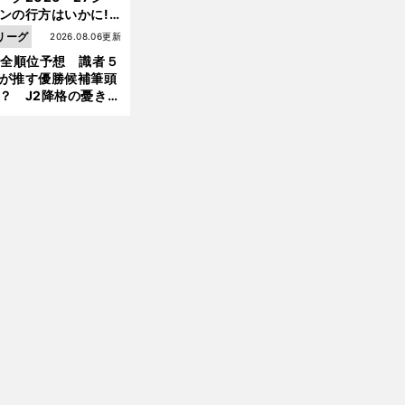
ンの行方はいかに!?
５人の識者が全順位
リーグ
2026.08.06更新
大胆予想
1全順位予想 識者５
が推す優勝候補筆頭
？ J2降格の憂き目
遭いそうな３クラブ
は？
前