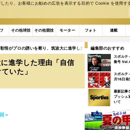
たり、お客様にお勧めの広告を表⽰する⽬的で Cookie を使⽤す
フ
その他球技
その他競技
モーター
フォト
連載
口彰悟がプロの誘いを断り、筑波大に進学した理由「自信がなかった
編集部のおすすめ
スポルテ
大に進学した理由「自信
集号 Vol
けていた」
スポルテ
月16日発
最新記事
プッシュ
いて
4回＞