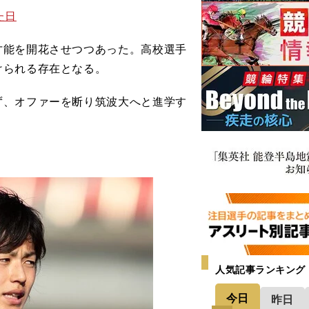
た日
能を開花させつつあった。高校選手
けられる存在となる。
、オファーを断り筑波大へと進学す
。
人気記事ランキング
今日
昨日