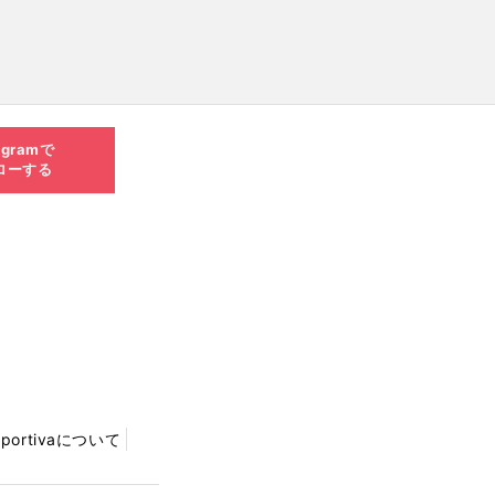
agramで
ローする
Sportivaについて