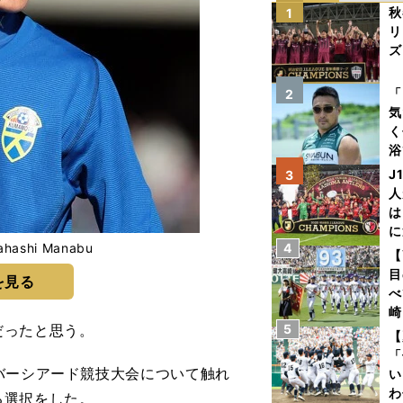
秋
1
リ
ズ
を
「
2
気
く
浴
太
J
3
ァ
人
は
に
ashi Manabu
4
と
【
目
を見る
べ
崎
だったと思う。
5
「
【
て
「
バーシアード競技大会について触れ
い
わ
る選択をした。