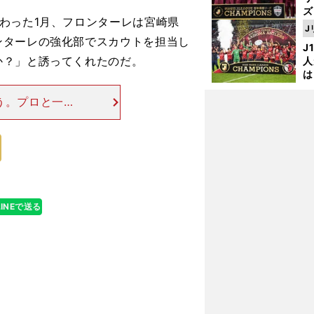
ズ
わった1月、フロンターレは宮崎県
J
を
ンターレの強化部でスカウトを担当し
J
か？」と誘ってくれたのだ。
人
は
に
う。プロと一緒
と
カー選手として
て、練習参加が
LINEで送る