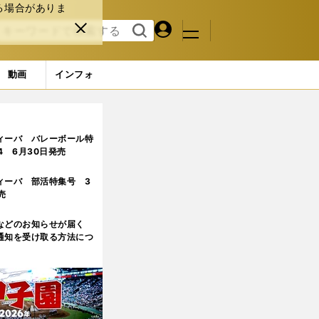
る場合がありま
マイペ
閉じ
検索
メニュ
ー
る
す
ジ
る
動画
インフォ
。自分の将来に保険をかけていた」
ィーバ バレーボール特
.4 6月30日発売
ィーバ 部活特集号 3
売
などのお知らせが届く
通知を受け取る方法につ