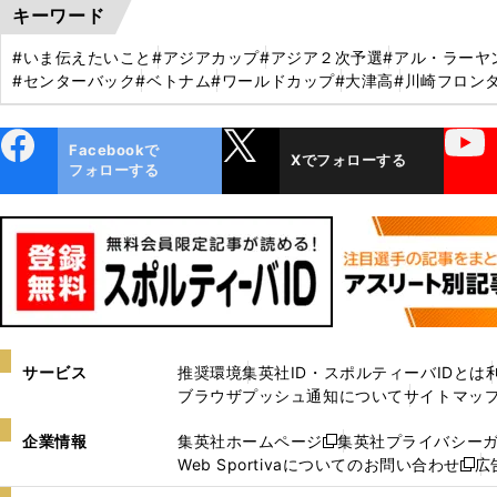
キーワード
#いま伝えたいこと
#アジアカップ
#アジア２次予選
#アル・ラーヤ
#センターバック
#ベトナム
#ワールドカップ
#大津高
#川崎フロン
ebo
X
YouTube
Facebookで
Xでフォローする
ok
フォローする
サービス
推奨環境
集英社ID・スポルティーバIDとは
ブラウザプッシュ通知について
サイトマッ
企業情報
集英社ホームページ
集英社プライバシー
新
Web Sportivaについてのお問い合わせ
広
し
新
い
し