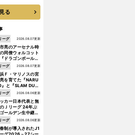
優勝校はここだ！
見る
事
リーグ
2026.08.07更新
市亮のアーセナル時
の同僚ウォルコット
『ドラゴンボール』
大好き ポドルスキは
リーグ
2026.08.07更新
向小次郎に憧れてい
浜Ｆ・マリノスの宮
亮を育てた『NARU
O』と『SLAM DUN
』 中京大中京の同
リーグ
2026.08.06更新
生・木原龍一は"ジ
ッカー日本代表と無
ンプ係"だった
のＪリーグ 24年ぶ
ゴールデン生中継の
幕戦でヘタな試合は
リーグ
2026.08.06更新
せられない
春制が導入されたJ1
ーグ2026－27シー