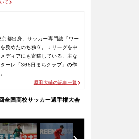
を象徴した失点シーン
ついて
、東京都出身。サッカー専門誌『ワー
長を務めたのち独立。Ｊリーグを中
ルメディアにも寄稿している。主な
ターレ「365日まちクラブ」の作
ど。
原田大輔の記事一覧
2回全国高校サッカー選手権大会
前
へ