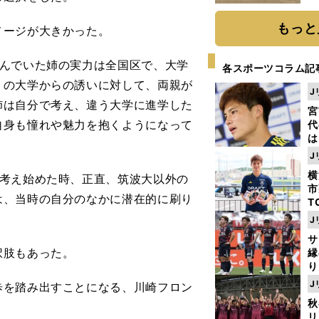
だ
もっと
メージが大きかった。
んでいた姉の実力は全国区で、大学
各スポーツコラム記
くの大学からの誘いに対して、両親が
J
姉は自分で考え、違う大学に進学した
宮
自身も憧れや魅力を抱くようになって
代
は
が
J
日
横
考え始めた時、正直、筑波大以外の
た
市
は、当時の自分のなかに潜在的に刷り
T
K
J
級
サ
ャ
択肢もあった。
縁
り
開
J
を踏み出すことになる、川崎フロン
見
秋
リ