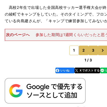
高校2年生で出場した全国高校サッカー選手権大会が終
の綾町でキャンプをしていた。そのタイミングで、フロ
ている向島建さんが、「キャンプで練習参加してみない
次のページへ
参加した期間は1週間くらいだったと思
に練習できる機会は、刺激と学びにあふれていて、サッ
の自分の目線を大きく上げてくれるものだった。 そし
次
終わったタイミングで
1
2
3
のページへ
1 / 3
いいね
Xでポストする
line
faceboo
x
k
ち
」