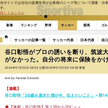
当サイトでは当社の提携先等がお客様のニーズ等について調査・分析し
web Sportiva (webスポルティーバ)
す。
詳しくはこちら
新着
ランキング
野球
サッカー
競馬
ゴル
we
サッカーの記事一覧
サッカー代表
日本代表
谷
b
ス
谷口彰悟がプロの誘いを断り、筑波
ポ
ル
がなかった。自分の将来に保険をか
テ
2024年01月23日 06:55 公開
2024年01月23日 06:58 更新
ィ
ー
バ
text by Harada Daisuke
【連載】
谷口彰悟
「30歳を過ぎた僕が今、伝えたいこと」
＜第1
◆【連載・谷口彰悟】第１回から読む＞＞