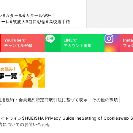
ン
#カタール
#カタールＷ杯
ターレ
#筑波大
#谷口彰悟
#高校選手権
Instagra
LINE
YouTubeで
LINEで
Inst
m
チャンネル登録
アカウント追加
フォ
利用規約・会員規約
特定商取引法に基づく表示・その他の事項
プ
ガイドライン
SHUEISHA Privacy Guideline
Setting of Cookies
web 
告についてのお問い合わせ