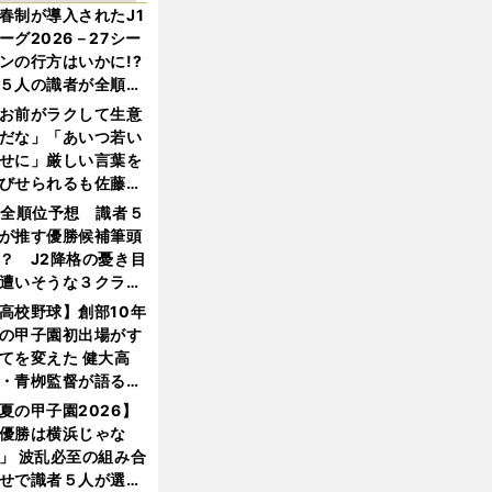
春制が導入されたJ1
ーグ2026－27シー
ンの行方はいかに!?
５人の識者が全順位
大胆予想
お前がラクして生意
だな」「あいつ若い
せに」厳しい言葉を
びせられるも佐藤慎
郎が貫いた誇りとフ
1全順位予想 識者５
ンへの思い
が推す優勝候補筆頭
？ J2降格の憂き目
遭いそうな３クラブ
は？
高校野球】創部10年
の甲子園初出場がす
てを変えた 健大高
・青栁監督が語る
機動破壊」はこうし
夏の甲子園2026】
生まれた
優勝は横浜じゃな
」 波乱必至の組み合
せで識者５人が選ん