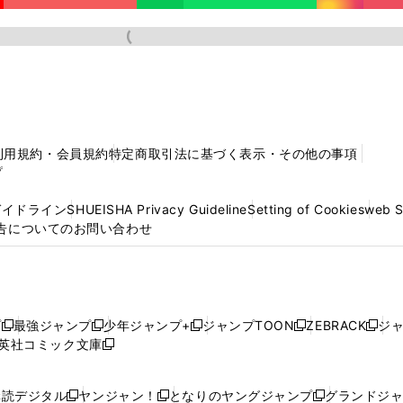
利用規約・会員規約
特定商取引法に基づく表示・その他の事項
プ
ガイドライン
SHUEISHA Privacy Guideline
Setting of Cookies
web 
告についてのお問い合わせ
プ
最強ジャンプ
少年ジャンプ+
ジャンプTOON
ZEBRACK
ジ
新
新
新
新
新
英社コミック文庫
し
新
し
し
し
し
い
い
し
い
い
い
ウ
ウ
い
ウ
ウ
ウ
購読デジタル
ヤンジャン！
となりのヤングジャンプ
グランドジ
新
新
新