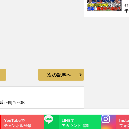
せ
平
2
プ
べ
次の記事へ
楢﨑正剛
#正GK
Instagra
LINE
YouTubeで
LINEで
Inst
m
チャンネル登録
アカウント追加
フォ