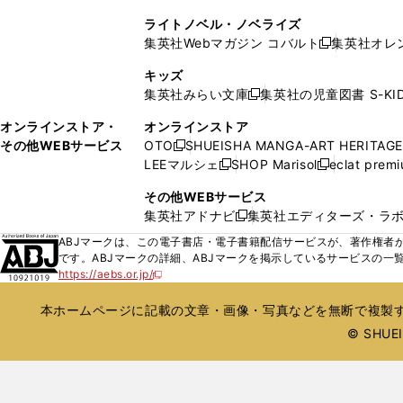
ィ
ィ
ウ
ウ
く
い
ン
ン
ライトノベル・ノベライズ
で
で
ウ
ド
ド
集英社Webマガジン コバルト
集英社オレ
開
開
新
ィ
ウ
ウ
く
く
し
ン
キッズ
で
で
い
ド
集英社みらい文庫
集英社の児童図書 S-KID
開
開
新
ウ
ウ
く
く
し
ィ
オンラインストア・
オンラインストア
で
い
ン
その他WEBサービス
OTO
SHUEISHA MANGA-ART HERITAGE
開
新
ウ
ド
LEEマルシェ
SHOP Marisol
eclat prem
く
し
新
新
ィ
ウ
い
し
し
ン
その他WEBサービス
で
ウ
い
い
ド
集英社アドナビ
集英社エディターズ・ラ
開
新
ィ
ウ
ウ
ウ
く
し
ABJマークは、この電子書店・電子書籍配信サービスが、著作権者か
ン
ィ
ィ
で
い
です。ABJマークの詳細、ABJマークを掲示しているサービスの一
ド
ン
ン
開
https://aebs.or.jp/
ウ
新
ウ
ド
ド
く
し
ィ
で
ウ
ウ
い
本ホームページに記載の文章・画像・写真などを無断で複製す
ン
開
で
で
ウ
ド
© SHUEIS
ィ
く
開
開
ン
ウ
く
く
ド
で
ウ
開
で