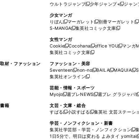
ウ
ィ
ィ
ウ
ウルトラジャンプ
少年ジャンプ+
ジャン
新
し
新
く
ィ
ン
ン
ィ
し
い
し
ン
ド
ド
ン
少女マンガ
い
ウ
い
ド
ウ
ウ
ド
りぼん
マーガレット
別冊マーガレット
新
新
新
ウ
ィ
ウ
ウ
で
で
ウ
S-MANGA
集英社コミック文庫
し
新
し
新
ィ
ン
ィ
で
開
開
で
い
し
い
し
ン
ド
ン
女性マンガ
開
く
く
開
ウ
い
ウ
い
ド
ウ
ド
Cookie
Cocohana
office YOU
マンガM
く
く
新
新
新
ィ
ウ
ィ
ウ
ウ
で
ウ
集英社コミック文庫
し
新
し
し
ン
ィ
ン
ィ
で
開
で
い
し
い
い
ド
ン
ド
ン
取材・ファッション
ファッション・美容
開
く
開
ウ
い
ウ
ウ
ウ
ド
ウ
ド
Seventeen
non-no
BAILA
MAQUIA
S
く
く
新
新
新
新
ィ
ウ
ィ
ィ
で
ウ
で
ウ
集英社オンライン
し
新
し
し
し
ン
ィ
ン
ン
開
で
開
で
い
し
い
い
い
ド
ン
ド
ド
芸能・情報・スポーツ
く
開
く
開
ウ
い
ウ
ウ
ウ
ウ
ド
ウ
ウ
Myojo
週プレNEWS
週プレ グラジャパ!
く
く
新
新
新
ィ
ウ
ィ
ィ
ィ
で
ウ
で
で
し
し
ン
ィ
ン
ン
ン
書籍
文芸・文庫・総合
開
で
開
開
い
い
ド
ン
ド
ド
ド
すばる
小説すばる
集英社 文芸ステーシ
く
開
く
く
新
新
ウ
ウ
ウ
ド
ウ
ウ
ウ
く
し
し
ィ
ィ
学芸・ノンフィクション・新書
で
ウ
で
で
で
い
い
ン
ン
集英社学芸部 - 学芸・ノンフィクション
開
で
開
開
開
新
ウ
ウ
ド
ド
1日5分で、明日は変わる よみタイ yomitai
く
開
く
く
く
し
新