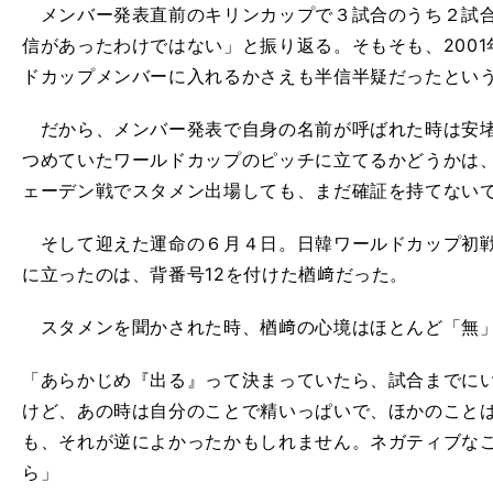
メンバー発表直前のキリンカップで３試合のうち２試合
信があったわけではない」と振り返る。そもそも、200
ドカップメンバーに入れるかさえも半信半疑だったとい
だから、メンバー発表で自身の名前が呼ばれた時は安堵
つめていたワールドカップのピッチに立てるかどうかは
ェーデン戦でスタメン出場しても、まだ確証を持てない
そして迎えた運命の６月４日。日韓ワールドカップ初戦
に立ったのは、背番号12を付けた楢﨑だった。
スタメンを聞かされた時、楢﨑の心境はほとんど「無
「あらかじめ『出る』って決まっていたら、試合までに
けど、あの時は自分のことで精いっぱいで、ほかのこと
も、それが逆によかったかもしれません。ネガティブな
ら」