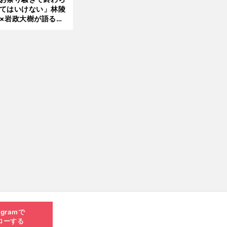
てはいけない」林陵
×岩政大樹が語る、
030年ワールドカッ
前
へ
へ日本が積み上げる
きもの
agramで
ローする