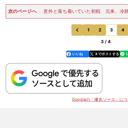
次のページへ
意外と落ち着いていた初戦 元来、冷
る。 自国で開催されるサッカーの祭典に、日本列島は
りを見せていた。移動の際には駅に多くのファンが集結
動ではパトカーが先導
1
2
3
4
のページへ
のページへ
前
3 / 4
いいね
Xでポストする
line
faceboo
x
k
Googleの「優先ソース」に