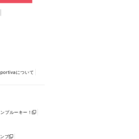
Sportivaについて
ャンプルーキー！
新
し
い
ウ
ャンプ
新