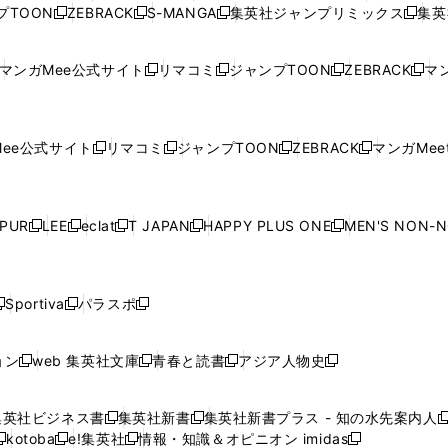
ィ
ィ
ウ
ィ
ィ
ィ
プTOON
ZEBRACK
S-MANGA
集英社ジャンプリミックス
集英
新
し
新
し
新
し
新
ン
ン
ィ
ン
ン
ン
し
い
し
い
し
い
し
ド
ド
ン
ド
ド
ド
い
ウ
い
ウ
い
ウ
い
ウ
ウ
ド
ウ
ウ
ウ
マンガMee公式サイト
リマコミ
ジャンプTOON
ZEBRACK
マン
新
新
新
新
ウ
ィ
ウ
ィ
ウ
ィ
ウ
で
で
ウ
で
で
で
し
し
し
し
し
ィ
ン
ィ
ン
ィ
ン
ィ
開
開
で
開
開
開
い
い
い
い
い
ン
ド
ン
ド
ン
ド
ン
く
く
開
く
く
く
ウ
ウ
ウ
ウ
ウ
ド
ウ
ド
ウ
ド
ウ
ド
ee公式サイト
リマコミ
ジャンプTOON
ZEBRACK
マンガMeet
く
新
新
新
新
ィ
ィ
ィ
ィ
ィ
ウ
で
ウ
で
ウ
で
ウ
し
し
し
し
ン
ン
ン
ン
ン
で
開
で
開
で
開
で
い
い
い
い
ド
ド
ド
ド
ド
開
く
開
く
開
く
開
ウ
ウ
ウ
ウ
ウ
ウ
ウ
ウ
ウ
PUR
LEE
eclat
T JAPAN
HAPPY PLUS ONE
MEN'S NON-
く
く
く
く
新
新
新
新
新
ィ
ィ
ィ
ィ
で
で
で
で
で
し
し
し
し
し
ン
ン
ン
ン
開
開
開
開
開
い
い
い
い
い
ド
ド
ド
ド
く
く
く
く
く
ウ
ウ
ウ
ウ
ウ
ウ
ウ
ウ
ウ
Sportiva
パラスポ
新
新
ィ
ィ
ィ
ィ
ィ
で
で
で
で
し
し
し
ン
ン
ン
ン
ン
開
開
開
開
い
い
い
ド
ド
ド
ド
ド
ョン
web 集英社文庫
青春と読書
アジア人物史
く
く
く
く
新
新
新
新
ウ
ウ
ウ
ウ
ウ
ウ
ウ
ウ
し
し
し
し
ィ
ィ
ィ
で
で
で
で
で
い
い
い
い
ン
ン
ン
集英社ビジネス書
集英社新書
集英社新書プラス - 知の水先案内人
開
開
開
開
開
新
新
新
ウ
ウ
ウ
ウ
ド
ド
ド
kotoba
e!集英社
情報・知識＆オピニオン imidas
く
く
く
く
く
新
し
新
し
新