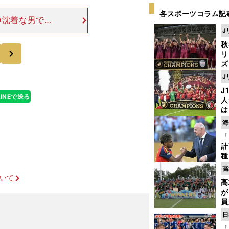
各スポーツコラム記
静沈着な男であ
異様な盛り上が
J
したり、バス移
秋
次
リ
ズ
J
を
J
LINEで送る
人
は
に
海
と
「
計
種
ィ
高
起
ついて
高
が
員
み
日
「