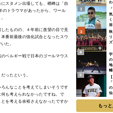
わ
にスタメン出場しても、楢﨑は「自
だ
「
2
1年のトラウマがあったから、ワール
気
う。
く
浴
したものの、４年前に羨望の目で見
太
秋
3
ァ
、本番前最後の強化試合となったスウ
リ
ズ
でいた。
4
を
宇
のベルギー戦で日本のゴールマウス
の
地
輔
」だったという。
5
題
【
「
いろんなことを考えてしまいそうです
の
仙
は何も考えられなかったですね。で
か
ことを考える余裕さえなかったですか
画
もっと