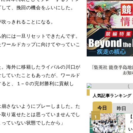
ざして、挽回の機会をふいにした。
吹っきれることになる。
ち的には一旦リセットできたんです。
たワールドカップに向けてやっていこ
。海外に移籍したライバルの川口が
ごしていたこともあったが、ワールド
すると、１−０の完封勝利に貢献し
人気記事ランキング
は崩さないようにプレーしました。た
今日
昨日
を取り返せたとは思っていませんでし
【
1
まっていない状態でしたから」
「
い