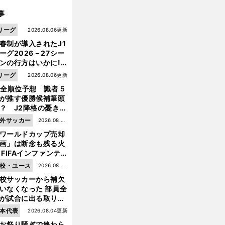
事
リーグ
2026.08.06更新
春制が導入されたJ1
ーグ2026－27シー
ンの行方はいかに!?
５人の識者が全順位
リーグ
2026.08.06更新
大胆予想
1全順位予想 識者５
が推す優勝候補筆頭
？ J2降格の憂き目
遭いそうな３クラブ
外サッカー
2026.08.05
は？
ワールドカップ売却
更新
画」は断念も残る火
 FIFAインファンテ
ーノ会長体制に何が
校・ユース
2026.08.05
きているのか
校サッカーから補欠
更新
いなくなった 部員全
が試合に出る取り組
が進んでいる
本代表
2026.08.04更新
お祭り騒ぎで終わら