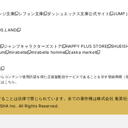
ィ
ィ
ィ
ィ
ウ
ウ
ウ
し
し
い
し
い
し
ン
ン
ン
ン
で
で
で
い
い
ウ
い
ウ
い
ド
ド
ド
ド
ンジ文庫
シフォン文庫
ダッシュエックス文庫公式サイト
JUMP 
開
開
開
新
新
新
ウ
ウ
ィ
ウ
ィ
ウ
ウ
ウ
ウ
ウ
く
く
く
し
し
し
ィ
ィ
ン
ィ
ン
ィ
で
で
で
で
い
い
い
ン
ン
ド
ン
ド
ン
S.LAND
開
開
開
開
新
ウ
ウ
ウ
ド
ド
ウ
ド
ウ
ド
く
く
く
く
し
ィ
ィ
ィ
ウ
ウ
で
ウ
で
ウ
い
ン
ン
ン
ジャンプキャラクターズストア
HAPPY PLUS STORE
SHUEIS
で
で
開
で
開
で
新
新
新
ウ
ド
ド
ド
ium
mirabella
mirabella homme
zakka market
開
開
く
開
く
開
し
新
新
新
し
新
し
ィ
ウ
ウ
ウ
く
く
く
く
い
し
し
い
し
し
い
ン
で
で
で
ウ
い
い
ウ
い
い
ウ
ド
ボ
開
開
開
新
ィ
ウ
ウ
ィ
ウ
ウ
ィ
ウ
く
く
く
し
らコンテンツ使用許諾を得た正規版配信サービスであることを示す登録商標（登録番
ン
ィ
ィ
ン
ィ
ィ
ン
で
い
覧はこちら。
ド
ン
ン
ド
ン
ン
ド
開
ウ
ウ
ド
ド
ウ
ド
ド
ウ
く
ィ
で
ウ
ウ
で
ウ
ウ
で
ることは法律で禁じられています。全ての著作権は株式会社 集英社
ン
開
で
で
開
で
で
開
ド
HA Inc. All Rights Reserved.
く
開
開
く
開
開
く
ウ
く
く
く
く
で
開