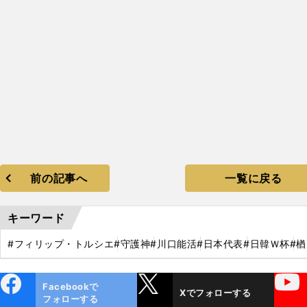
前の記事へ
一覧に戻る
キーワード
#フィリップ・トルシエ
#守護神
#川口能活
#日本代表
#日韓Ｗ杯
#
ebo
X
YouTube
Facebookで
Xでフォローする
ok
フォローする