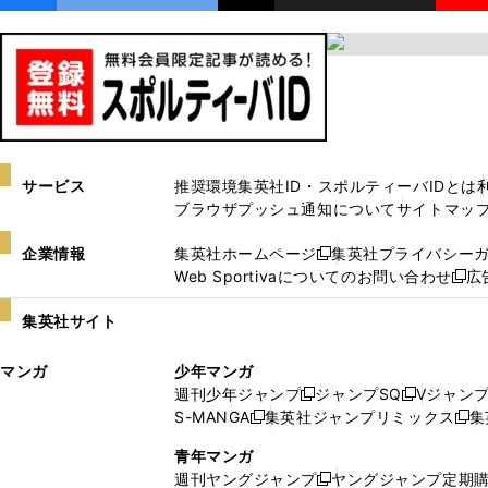
サービス
推奨環境
集英社ID・スポルティーバIDとは
ブラウザプッシュ通知について
サイトマッ
企業情報
集英社ホームページ
集英社プライバシー
新
Web Sportivaについてのお問い合わせ
広
し
新
い
し
集英社サイト
ウ
い
ィ
ウ
マンガ
少年マンガ
ン
ィ
週刊少年ジャンプ
ジャンプSQ
Vジャン
ド
ン
新
新
S-MANGA
集英社ジャンプリミックス
集
ウ
ド
新
し
し
新
で
ウ
し
い
い
し
青年マンガ
開
で
い
ウ
ウ
い
週刊ヤングジャンプ
ヤングジャンプ定期
新
く
開