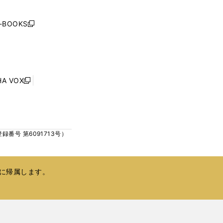
い
ウ
j-BOOKS
新
ィ
し
ン
い
ド
ウ
ウ
ィ
で
ン
HA VOX
開
新
ド
く
し
ウ
い
で
ウ
開
ィ
く
号 第6091713号）
ン
ド
ウ
で
に帰属します。
開
く