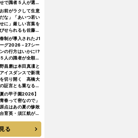
せで識者５人が選ん
優勝校はここだ！
お前がラクして生意
だな」「あいつ若い
せに」厳しい言葉を
びせられるも佐藤慎
郎が貫いた誇りとフ
春制が導入されたJ1
ンへの思い
ーグ2026－27シー
ンの行方はいかに!?
５人の識者が全順位
大胆予想
野昌磨は本田真凜と
アイスダンスで新境
を切り開く 高橋大
の証言とも重なる課
と楽しさ
夏の甲子園2026】
青春って密なので」
原点はあの夏の惨敗
台育英・須江航が明
す"日本一1000日計
"のすべて
見る