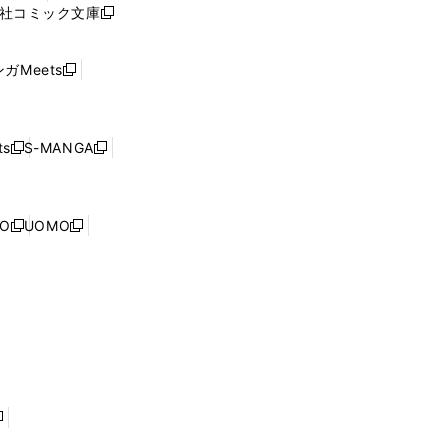
ィ
社コミック文庫
し
新
ン
い
し
ド
ウ
い
ウ
ガMeets
新
ィ
ウ
で
し
ン
ィ
開
い
ド
ン
く
ウ
ウ
ド
s
S-MANGA
新
新
ィ
で
ウ
し
し
ン
開
で
い
い
ド
く
開
ウ
ウ
ウ
NO
UOMO
く
新
新
ィ
ィ
で
し
し
ン
ン
開
い
い
ド
ド
く
ウ
ウ
ウ
ウ
ィ
ィ
で
で
ン
ン
開
開
ド
ド
く
く
ウ
ウ
で
で
開
開
く
く
し