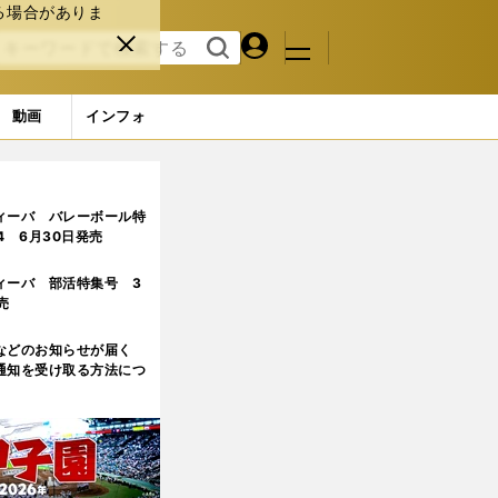
る場合がありま
マイペ
閉じ
検索
メニュ
ー
る
す
ジ
る
動画
インフォ
。腹立たしく思うことは結構あった」
3ページ目
ィーバ バレーボール特
.4 6月30日発売
ィーバ 部活特集号 3
売
などのお知らせが届く
通知を受け取る方法につ