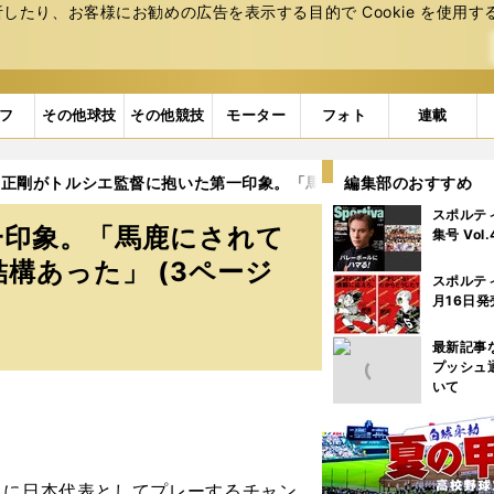
たり、お客様にお勧めの広告を表⽰する⽬的で Cookie を使⽤す
フ
その他球技
その他競技
モーター
フォト
連載
﨑正剛がトルシエ監督に抱いた第一印象。「馬鹿にされているような
編集部のおすすめ
スポルテ
一印象。「馬鹿にされて
集号 Vol
構あった」 (3ページ
スポルテ
月16日発
最新記事
プッシュ
いて
りに日本代表としてプレーするチャン