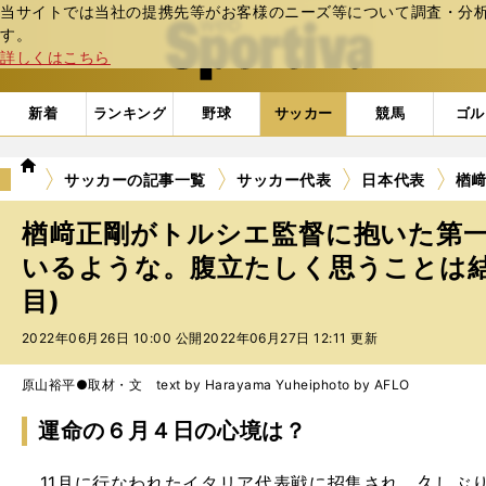
当サイトでは当社の提携先等がお客様のニーズ等について調査・分析し
web Sportiva (webスポルティーバ)
す。
詳しくはこちら
新着
ランキング
野球
サッカー
競馬
ゴル
we
サッカーの記事一覧
サッカー代表
日本代表
楢
b
ス
楢﨑正剛がトルシエ監督に抱いた第
ポ
ル
いるような。腹立たしく思うことは結
テ
目)
ィ
ー
2022年06月26日 10:00 公開
2022年06月27日 12:11 更新
バ
原山裕平●取材・文 text by Harayama Yuhei
photo by AFLO
運命の６月４日の心境は？
11月に行なわれたイタリア代表戦に招集され、久しぶ