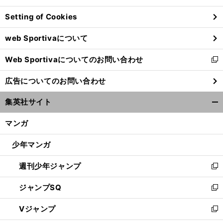
ン
Setting of Cookies
ド
ウ
web Sportivaについて
で
開
Web Sportivaについてのお問い合わせ
く
新
し
広告についてのお問い合わせ
い
ウ
集英社サイト
ィ
開
ン
く/
マンガ
ド
閉
ウ
じ
少年マンガ
で
る
開
週刊少年ジャンプ
く
新
し
ジャンプSQ
い
新
ウ
し
Vジャンプ
ィ
い
新
ン
ウ
し