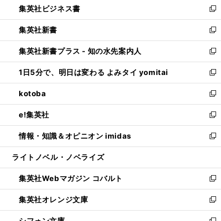
集英社ビジネス書
く
で
ド
い
新
開
ウ
ウ
し
集英社新書
く
で
ィ
い
新
開
ン
ウ
し
集英社新書プラス - 知の水先案内人
く
ド
ィ
い
新
ウ
ン
ウ
し
1日5分で、明日は変わる よみタイ yomitai
で
ド
ィ
い
新
開
ウ
ン
ウ
し
kotoba
く
で
ド
ィ
い
新
開
ウ
ン
ウ
し
e!集英社
く
で
ド
ィ
い
新
開
ウ
ン
ウ
し
情報・知識＆オピニオン imidas
く
で
ド
ィ
い
新
開
ウ
ン
ウ
し
ライトノベル・ノベライズ
く
で
ド
ィ
い
開
ウ
ン
ウ
集英社Webマガジン コバルト
く
で
ド
ィ
新
開
ウ
ン
し
集英社オレンジ文庫
く
で
ド
い
新
開
ウ
ウ
し
シフォン文庫
く
で