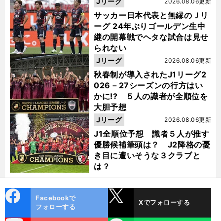
Jリーグ
2026.08.06更新
サッカー日本代表と無縁のＪリ
ーグ 24年ぶりゴールデン生中
継の開幕戦でヘタな試合は見せ
られない
Jリーグ
2026.08.06更新
秋春制が導入されたJ1リーグ2
026－27シーズンの行方はい
かに!? ５人の識者が全順位を
大胆予想
Jリーグ
2026.08.06更新
J1全順位予想 識者５人が推す
優勝候補筆頭は？ J2降格の憂
き目に遭いそうな３クラブと
は？
cebo
X
Facebookで
Xでフォローする
ok
フォローする