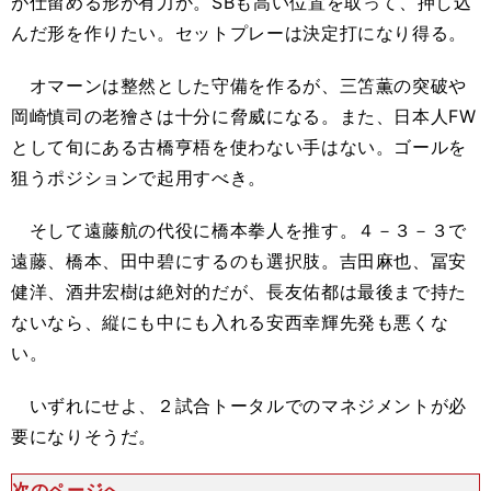
が仕留める形が有力か。SBも高い位置を取って、押し込
んだ形を作りたい。セットプレーは決定打になり得る。
オマーンは整然とした守備を作るが、三笘薫の突破や
岡崎慎司の老獪さは十分に脅威になる。また、日本人FW
として旬にある古橋亨梧を使わない手はない。ゴールを
狙うポジションで起用すべき。
そして遠藤航の代役に橋本拳人を推す。４－３－３で
遠藤、橋本、田中碧にするのも選択肢。吉田麻也、冨安
健洋、酒井宏樹は絶対的だが、長友佑都は最後まで持た
ないなら、縦にも中にも入れる安西幸輝先発も悪くな
い。
いずれにせよ、２試合トータルでのマネジメントが必
要になりそうだ。
次のページへ