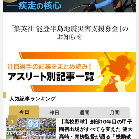
人気記事ランキング
今日
昨日
週間
月間
【高校野球】創部10年目の甲子
1
園初出場がすべてを変えた 健大
高崎・青栁監督が語る「機動破