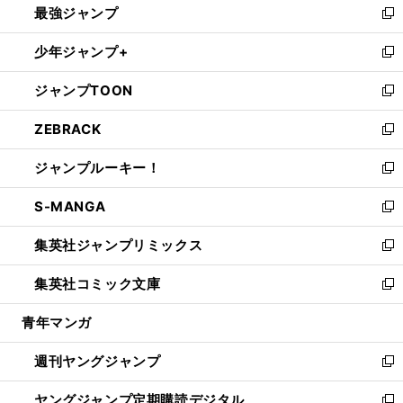
最強ジャンプ
ド
ィ
い
新
ウ
ン
ウ
し
少年ジャンプ+
で
ド
ィ
い
新
開
ウ
ン
ウ
し
ジャンプTOON
く
で
ド
ィ
い
新
開
ウ
ン
ウ
し
ZEBRACK
く
で
ド
ィ
い
新
開
ウ
ン
ウ
し
ジャンプルーキー！
く
で
ド
ィ
い
新
開
ウ
ン
ウ
し
S-MANGA
く
で
ド
ィ
い
新
開
ウ
ン
ウ
し
集英社ジャンプリミックス
く
で
ド
ィ
い
新
開
ウ
ン
ウ
し
集英社コミック文庫
く
で
ド
ィ
い
新
開
ウ
ン
ウ
し
青年マンガ
く
で
ド
ィ
い
開
ウ
ン
ウ
週刊ヤングジャンプ
く
で
ド
ィ
新
開
ウ
ン
し
ヤングジャンプ定期購読デジタル
く
で
ド
い