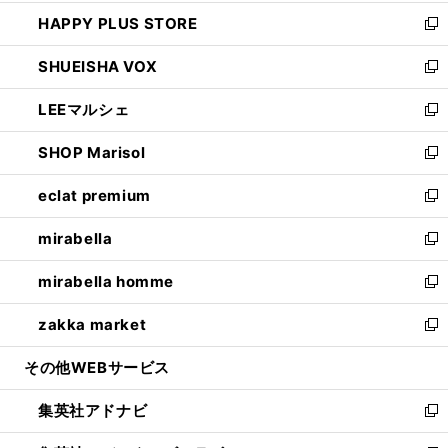
ン
ウ
し
HAPPY PLUS STORE
ド
ィ
い
新
ウ
ン
ウ
し
SHUEISHA VOX
で
ド
ィ
い
新
開
ウ
ン
ウ
し
LEEマルシェ
く
で
ド
ィ
い
新
開
ウ
ン
ウ
し
SHOP Marisol
く
で
ド
ィ
い
新
開
ウ
ン
ウ
し
eclat premium
く
で
ド
ィ
い
新
開
ウ
ン
ウ
し
mirabella
く
で
ド
ィ
い
新
開
ウ
ン
ウ
し
mirabella homme
く
で
ド
ィ
い
新
開
ウ
ン
ウ
し
zakka market
く
で
ド
ィ
い
新
開
ウ
ン
ウ
し
その他WEBサービス
く
で
ド
ィ
い
開
ウ
ン
ウ
集英社アドナビ
く
で
ド
ィ
新
開
ウ
ン
し