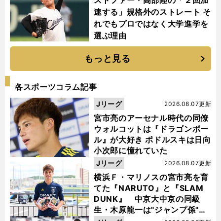
ストファー・高部陸の「２回加
速する」規格外のストレート そ
れでもプロではなく大学進学を
選ぶ理由
もっと見る
各スポーツコラム記事
Jリーグ
2026.08.07更新
宮市亮のアーセナル時代の同僚
ウォルコットは『ドラゴンボー
ル』が大好き ポドルスキは日向
小次郎に憧れていた
Jリーグ
2026.08.07更新
横浜Ｆ・マリノスの宮市亮を育
てた『NARUTO』と『SLAM
DUNK』 中京大中京の同級
生・木原龍一は"ジャンプ係"だ
った