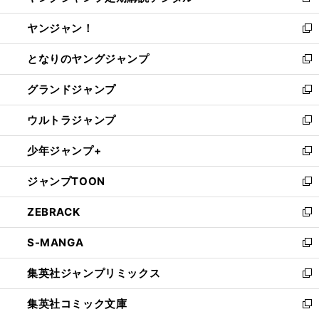
新
開
ウ
ウ
し
ヤンジャン！
く
で
ィ
い
新
開
ン
ウ
し
となりのヤングジャンプ
く
ド
ィ
い
新
ウ
ン
ウ
し
グランドジャンプ
で
ド
ィ
い
新
開
ウ
ン
ウ
し
ウルトラジャンプ
く
で
ド
ィ
い
新
開
ウ
ン
ウ
し
少年ジャンプ+
く
で
ド
ィ
い
新
開
ウ
ン
ウ
し
ジャンプTOON
く
で
ド
ィ
い
新
開
ウ
ン
ウ
し
ZEBRACK
く
で
ド
ィ
い
新
開
ウ
ン
ウ
し
S-MANGA
く
で
ド
ィ
い
新
開
ウ
ン
ウ
し
集英社ジャンプリミックス
く
で
ド
ィ
い
新
開
ウ
ン
ウ
し
集英社コミック文庫
く
で
ド
ィ
い
新
開