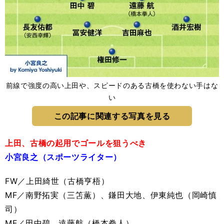
前線で強度の高い上田や、スピードのある古橋を使わない手はな
い
この記事に関連する写真を見る
上田、古橋の起用でゴールを狙うべき
小宮良之（スポーツライター）
FW／上田綺世（古橋亨梧）
MF／南野拓実（三笘薫）、鎌田大地、伊東純也（岡崎慎
司）
MF／田中碧、遠藤航（橋本拳人）