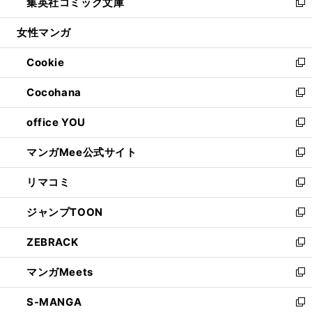
集英社コミック文庫
く
で
ド
ィ
い
新
開
ウ
ン
ウ
し
女性マンガ
く
で
ド
ィ
い
開
ウ
ン
ウ
Cookie
く
で
ド
ィ
新
開
ウ
ン
し
Cocohana
く
で
ド
い
新
開
ウ
ウ
し
office YOU
く
で
ィ
い
新
開
ン
ウ
し
マンガMee公式サイト
く
ド
ィ
い
新
ウ
ン
ウ
し
リマコミ
で
ド
ィ
い
新
開
ウ
ン
ウ
し
ジャンプTOON
く
で
ド
ィ
い
新
開
ウ
ン
ウ
し
ZEBRACK
く
で
ド
ィ
い
新
開
ウ
ン
ウ
し
マンガMeets
く
で
ド
ィ
い
新
開
ウ
ン
ウ
し
S-MANGA
く
で
ド
ィ
い
新