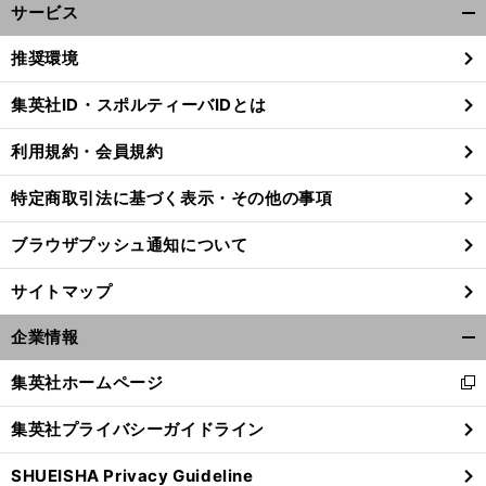
サービス
開
く/
推奨環境
閉
じ
集英社ID・スポルティーバIDとは
る
利用規約・会員規約
前
へ
特定商取引法に基づく表示・その他の事項
ブラウザプッシュ通知について
サイトマップ
企業情報
開
く/
集英社ホームページ
新
閉
し
じ
集英社プライバシーガイドライン
い
る
ウ
SHUEISHA Privacy Guideline
ィ