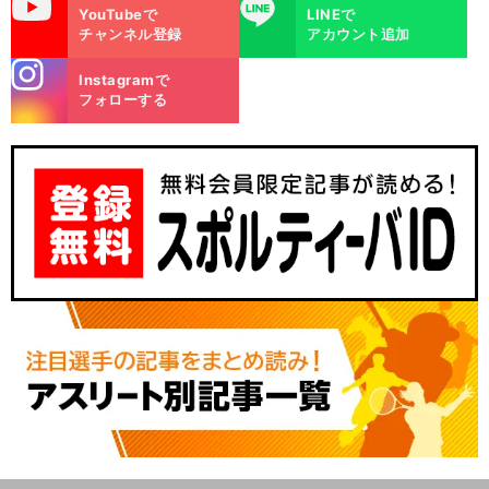
uTube
LINE
YouTubeで
LINEで
チャンネル登録
アカウント追加
stagra
Instagramで
m
フォローする