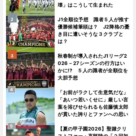
壊」はこうして生まれた
J1全順位予想 識者５人が推す
2
優勝候補筆頭は？ J2降格の憂
き目に遭いそうな３クラブと
は？
秋春制が導入されたJ1リーグ2
3
026－27シーズンの行方はい
かに!? ５人の識者が全順位を
大胆予想
4
「お前がラクして生意気だな」
「あいつ若いくせに」厳しい言
葉を浴びせられるも佐藤慎太郎
が貫いた誇りとファンへの思い
5
【夏の甲子園2026】聖隷クリ