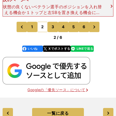
状態の良くないベテラン選手のポジションを入れ替
える機会か１トップと左SBを置き換える機会に
原山裕平（サッカーライター）FW／南野拓実（三
笘薫）、古橋亨梧（オナイウ阿道）、伊東純也（浅
次
1
2
3
4
5
6
のページへ
のページへ
野拓磨）MF／
前
2 / 6
いいね
Xでポストする
LINEで送る
line
faceboo
x
k
Googleの「優先ソース」について
一覧に戻る