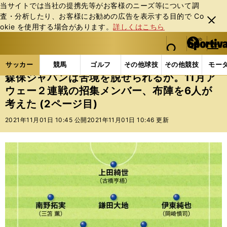
当サイトでは当社の提携先等がお客様のニーズ等について調
査・分析したり、お客様にお勧めの広告を表⽰する⽬的で Co
閉じ
okie を使⽤する場合があります。
詳しくはこちら
る
マイペ
web Sportiva (webスポルティーバ)
検索
メニュ
we
ー
サッカーの記事一覧
サッカー代表
日本代表
森保
b
ジ
サッカー
競馬
ゴルフ
その他球技
その他競技
モー
ス
森保ジャパンは苦境を脱せられるか。11月ア
ポ
ウェー２連戦の招集メンバー、布陣を6人が
ル
考えた (2ページ目)
テ
ィ
2021年11月01日 10:45 公開
2021年11月01日 10:46 更新
ー
バ