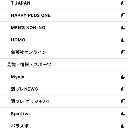
T JAPAN
く
で
ド
ィ
い
新
開
ウ
ン
ウ
し
HAPPY PLUS ONE
く
で
ド
ィ
い
新
開
ウ
ン
ウ
し
MEN'S NON-NO
く
で
ド
ィ
い
新
開
ウ
ン
ウ
し
UOMO
く
で
ド
ィ
い
新
開
ウ
ン
ウ
し
集英社オンライン
く
で
ド
ィ
い
新
開
ウ
ン
ウ
し
芸能・情報・スポーツ
く
で
ド
ィ
い
開
ウ
ン
ウ
Myojo
く
で
ド
ィ
新
開
ウ
ン
し
週プレNEWS
く
で
ド
い
新
開
ウ
ウ
し
週プレ グラジャパ!
く
で
ィ
い
新
開
ン
ウ
し
Sportiva
く
ド
ィ
い
新
ウ
ン
ウ
し
パラスポ
で
ド
ィ
い
新