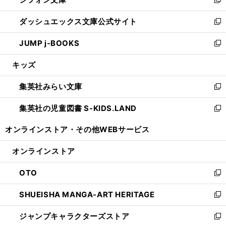
ィ
い
新
開
ン
ウ
し
ダッシュエックス文庫公式サイト
く
ド
ィ
い
新
ウ
ン
ウ
し
JUMP j-BOOKS
で
ド
ィ
い
新
開
ウ
ン
ウ
し
キッズ
く
で
ド
ィ
い
開
ウ
ン
ウ
集英社みらい文庫
く
で
ド
ィ
新
開
ウ
ン
し
集英社の児童図書 S-KIDS.LAND
く
で
ド
い
新
開
ウ
ウ
し
オンラインストア・
その他WEBサービス
く
で
ィ
い
開
ン
ウ
オンラインストア
く
ド
ィ
ウ
ン
OTO
で
ド
新
開
ウ
し
SHUEISHA MANGA-ART HERITAGE
く
で
い
新
開
ウ
し
ジャンプキャラクターズストア
く
ィ
い
新