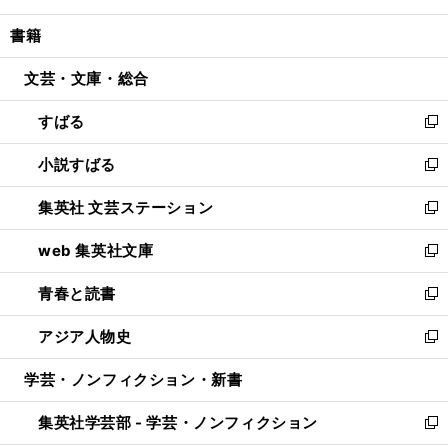
開
ウ
ン
ウ
し
書籍
く
で
ド
ィ
い
開
ウ
ン
ウ
文芸・文庫・総合
く
で
ド
ィ
開
ウ
ン
すばる
く
で
ド
新
開
ウ
し
小説すばる
く
で
い
新
開
ウ
し
集英社 文芸ステーション
く
ィ
い
新
ン
ウ
し
web 集英社文庫
ド
ィ
い
新
ウ
ン
ウ
し
青春と読書
で
ド
ィ
い
新
開
ウ
ン
ウ
し
アジア人物史
く
で
ド
ィ
い
新
開
ウ
ン
ウ
し
学芸・ノンフィクション・新書
く
で
ド
ィ
い
開
ウ
ン
ウ
集英社学芸部 - 学芸・ノンフィクション
く
で
ド
ィ
新
開
ウ
ン
し