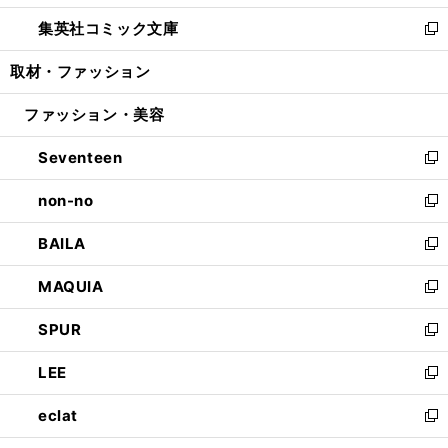
開
ウ
ン
ウ
し
集英社コミック文庫
く
で
ド
ィ
い
新
開
ウ
ン
ウ
し
取材・ファッション
く
で
ド
ィ
い
開
ウ
ン
ウ
ファッション・美容
く
で
ド
ィ
開
ウ
ン
Seventeen
く
で
ド
新
開
ウ
し
non-no
く
で
い
新
開
ウ
し
BAILA
く
ィ
い
新
ン
ウ
し
MAQUIA
ド
ィ
い
新
ウ
ン
ウ
し
SPUR
で
ド
ィ
い
新
開
ウ
ン
ウ
し
LEE
く
で
ド
ィ
い
新
開
ウ
ン
ウ
し
eclat
く
で
ド
ィ
い
新
開
ウ
ン
ウ
し