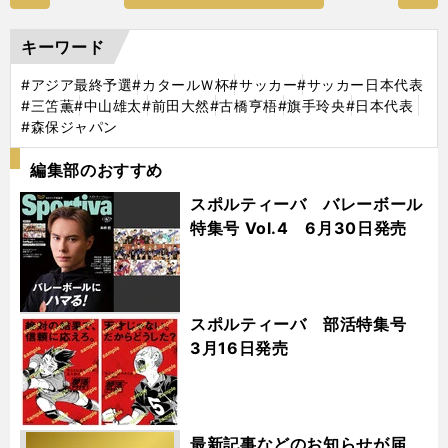
キーワード
#アジア最終予選
#カタールＷ杯
#サッカー
#サッカー日本代表
#三笘薫
#中山雄太
#前田大然
#古橋亨梧
#旗手玲央
#日本代表
#森保ジャパン
編集部のおすすめ
スポルティーバ バレーボール
特集号 Vol.4 6月30日発売
スポルティーバ 部活特集号
3月16日発売
最新記事などのお知らせが届