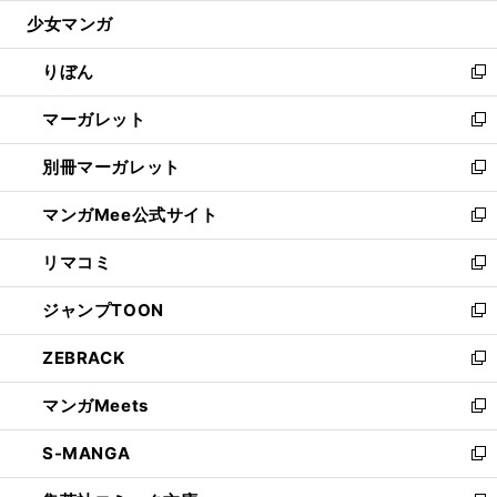
ウ
ン
ウ
し
少女マンガ
く
で
ド
ィ
い
開
ウ
ン
ウ
りぼん
く
で
ド
ィ
新
開
ウ
ン
し
マーガレット
く
で
ド
い
新
開
ウ
ウ
し
別冊マーガレット
く
で
ィ
い
新
開
ン
ウ
し
マンガMee公式サイト
く
ド
ィ
い
新
ウ
ン
ウ
し
リマコミ
で
ド
ィ
い
新
開
ウ
ン
ウ
し
ジャンプTOON
く
で
ド
ィ
い
新
開
ウ
ン
ウ
し
ZEBRACK
く
で
ド
ィ
い
新
開
ウ
ン
ウ
し
マンガMeets
く
で
ド
ィ
い
新
開
ウ
ン
ウ
し
S-MANGA
く
で
ド
ィ
い
新
開
ウ
ン
ウ
し