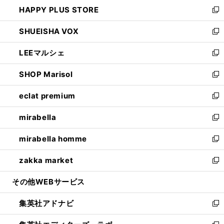
ウ
し
HAPPY PLUS STORE
ド
ィ
い
新
ウ
ン
ウ
し
SHUEISHA VOX
で
ド
ィ
い
新
開
ウ
ン
ウ
し
LEEマルシェ
く
で
ド
ィ
い
新
開
ウ
ン
ウ
し
SHOP Marisol
く
で
ド
ィ
い
新
開
ウ
ン
ウ
し
eclat premium
く
で
ド
ィ
い
新
開
ウ
ン
ウ
し
mirabella
く
で
ド
ィ
い
新
開
ウ
ン
ウ
し
mirabella homme
く
で
ド
ィ
い
新
開
ウ
ン
ウ
し
zakka market
く
で
ド
ィ
い
新
開
ウ
ン
ウ
し
その他WEBサービス
く
で
ド
ィ
い
開
ウ
ン
ウ
集英社アドナビ
く
で
ド
ィ
新
開
ウ
ン
し