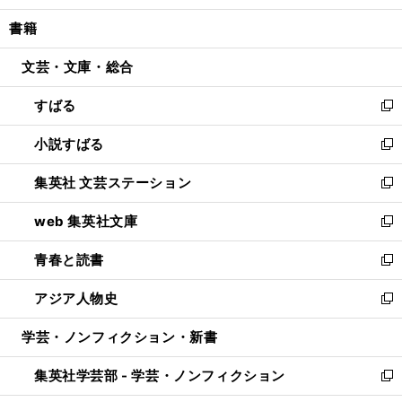
開
ウ
ン
ウ
し
書籍
く
で
ド
ィ
い
開
ウ
ン
ウ
文芸・文庫・総合
く
で
ド
ィ
開
ウ
ン
すばる
く
で
ド
新
開
ウ
し
小説すばる
く
で
い
新
開
ウ
し
集英社 文芸ステーション
く
ィ
い
新
ン
ウ
し
web 集英社文庫
ド
ィ
い
新
ウ
ン
ウ
し
青春と読書
で
ド
ィ
い
新
開
ウ
ン
ウ
し
アジア人物史
く
で
ド
ィ
い
新
開
ウ
ン
ウ
し
学芸・ノンフィクション・新書
く
で
ド
ィ
い
開
ウ
ン
ウ
集英社学芸部 - 学芸・ノンフィクション
く
で
ド
ィ
新
開
ウ
ン
し