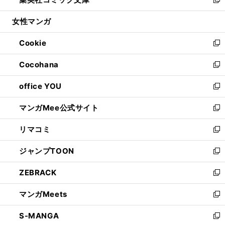
ド
ィ
い
新
開
ウ
ン
ウ
し
女性マンガ
く
で
ド
ィ
い
開
ウ
ン
ウ
Cookie
く
で
ド
ィ
新
開
ウ
ン
し
Cocohana
く
で
ド
い
新
開
ウ
ウ
し
office YOU
く
で
ィ
い
新
開
ン
ウ
し
マンガMee公式サイト
く
ド
ィ
い
新
ウ
ン
ウ
し
リマコミ
で
ド
ィ
い
新
開
ウ
ン
ウ
し
ジャンプTOON
く
で
ド
ィ
い
新
開
ウ
ン
ウ
し
ZEBRACK
く
で
ド
ィ
い
新
開
ウ
ン
ウ
し
マンガMeets
く
で
ド
ィ
い
新
開
ウ
ン
ウ
し
S-MANGA
く
で
ド
ィ
い
新