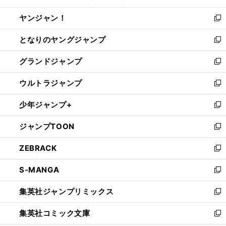
開
ウ
ウ
し
ヤンジャン！
く
で
ィ
い
新
開
ン
ウ
し
となりのヤングジャンプ
く
ド
ィ
い
新
ウ
ン
ウ
し
グランドジャンプ
で
ド
ィ
い
新
開
ウ
ン
ウ
し
ウルトラジャンプ
く
で
ド
ィ
い
新
開
ウ
ン
ウ
し
少年ジャンプ+
く
で
ド
ィ
い
新
開
ウ
ン
ウ
し
ジャンプTOON
く
で
ド
ィ
い
新
開
ウ
ン
ウ
し
ZEBRACK
く
で
ド
ィ
い
新
開
ウ
ン
ウ
し
S-MANGA
く
で
ド
ィ
い
新
開
ウ
ン
ウ
し
集英社ジャンプリミックス
く
で
ド
ィ
い
新
開
ウ
ン
ウ
し
集英社コミック文庫
く
で
ド
ィ
い
新
開
ウ
ン
ウ
し