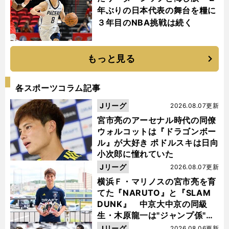
年ぶりの日本代表の舞台を糧に
３年目のNBA挑戦は続く
もっと見る
各スポーツコラム記事
Jリーグ
2026.08.07更新
宮市亮のアーセナル時代の同僚
ウォルコットは『ドラゴンボー
ル』が大好き ポドルスキは日向
小次郎に憧れていた
Jリーグ
2026.08.07更新
横浜Ｆ・マリノスの宮市亮を育
てた『NARUTO』と『SLAM
DUNK』 中京大中京の同級
生・木原龍一は"ジャンプ係"だ
った
Jリーグ
2026.08.06更新