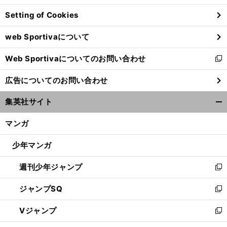
ン
Setting of Cookies
ド
ウ
web Sportivaについて
で
開
Web Sportivaについてのお問い合わせ
く
新
し
広告についてのお問い合わせ
い
ウ
集英社サイト
ィ
開
ン
く/
マンガ
ド
閉
ウ
じ
少年マンガ
で
る
開
週刊少年ジャンプ
く
新
し
ジャンプSQ
い
新
ウ
し
Vジャンプ
ィ
い
新
ン
ウ
し