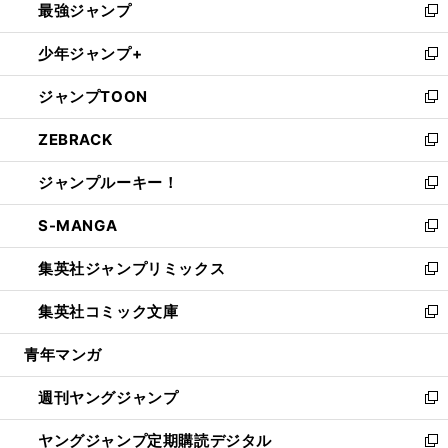
最強ジャンプ
ド
ィ
い
新
ウ
ン
ウ
し
少年ジャンプ+
で
ド
ィ
い
新
開
ウ
ン
ウ
し
ジャンプTOON
く
で
ド
ィ
い
新
開
ウ
ン
ウ
し
ZEBRACK
く
で
ド
ィ
い
新
開
ウ
ン
ウ
し
ジャンプルーキー！
く
で
ド
ィ
い
新
開
ウ
ン
ウ
し
S-MANGA
く
で
ド
ィ
い
新
開
ウ
ン
ウ
し
集英社ジャンプリミックス
く
で
ド
ィ
い
新
開
ウ
ン
ウ
し
集英社コミック文庫
く
で
ド
ィ
い
新
開
ウ
ン
ウ
し
青年マンガ
く
で
ド
ィ
い
開
ウ
ン
ウ
週刊ヤングジャンプ
く
で
ド
ィ
新
開
ウ
ン
し
ヤングジャンプ定期購読デジタル
く
で
ド
い
新