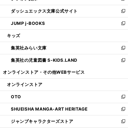
開
ン
ウ
し
ダッシュエックス文庫公式サイト
く
ド
ィ
い
新
ウ
ン
ウ
し
JUMP j-BOOKS
で
ド
ィ
い
新
開
ウ
ン
ウ
し
キッズ
く
で
ド
ィ
い
開
ウ
ン
ウ
集英社みらい文庫
く
で
ド
ィ
新
開
ウ
ン
し
集英社の児童図書 S-KIDS.LAND
く
で
ド
い
新
開
ウ
ウ
し
オンラインストア・
その他WEBサービス
く
で
ィ
い
開
ン
ウ
オンラインストア
く
ド
ィ
ウ
ン
OTO
で
ド
新
開
ウ
し
SHUEISHA MANGA-ART HERITAGE
く
で
い
新
開
ウ
し
ジャンプキャラクターズストア
く
ィ
い
新
ン