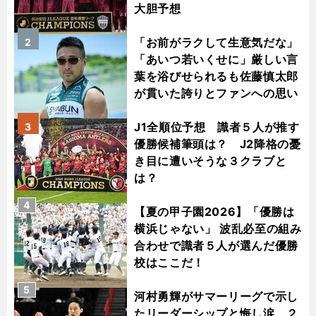
大胆予想
「お前がラクして生意気だな」
2
「あいつ若いくせに」厳しい言
葉を浴びせられるも佐藤慎太郎
が貫いた誇りとファンへの思い
J1全順位予想 識者５人が推す
3
優勝候補筆頭は？ J2降格の憂
き目に遭いそうな３クラブと
は？
4
【夏の甲子園2026】「優勝は
横浜じゃない」 波乱必至の組み
合わせで識者５人が選んだ優勝
校はここだ！
5
河村勇輝がサマーリーグで示し
たリーダーシップと悔し涙 ２