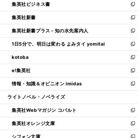
集英社ビジネス書
く
で
ド
い
新
開
ウ
ウ
し
集英社新書
く
で
ィ
い
新
開
ン
ウ
し
集英社新書プラス - 知の水先案内人
く
ド
ィ
い
新
ウ
ン
ウ
し
1日5分で、明日は変わる よみタイ yomitai
で
ド
ィ
い
新
開
ウ
ン
ウ
し
kotoba
く
で
ド
ィ
い
新
開
ウ
ン
ウ
し
e!集英社
く
で
ド
ィ
い
新
開
ウ
ン
ウ
し
情報・知識＆オピニオン imidas
く
で
ド
ィ
い
新
開
ウ
ン
ウ
し
ライトノベル・ノベライズ
く
で
ド
ィ
い
開
ウ
ン
ウ
集英社Webマガジン コバルト
く
で
ド
ィ
新
開
ウ
ン
し
集英社オレンジ文庫
く
で
ド
い
新
開
ウ
ウ
し
シフォン文庫
く
で
ィ
い
新