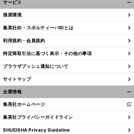
サービス
開
く/
推奨環境
閉
じ
集英社ID・スポルティーバIDとは
る
利用規約・会員規約
特定商取引法に基づく表示・その他の事項
ブラウザプッシュ通知について
サイトマップ
企業情報
開
く/
集英社ホームページ
新
閉
し
じ
集英社プライバシーガイドライン
い
る
ウ
SHUEISHA Privacy Guideline
ィ