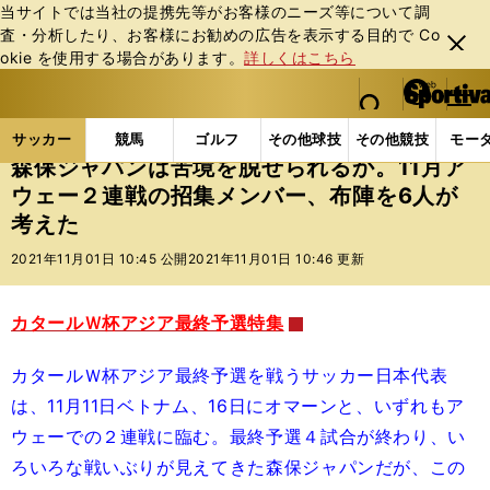
当サイトでは当社の提携先等がお客様のニーズ等について調
査・分析したり、お客様にお勧めの広告を表⽰する⽬的で Co
閉じ
okie を使⽤する場合があります。
詳しくはこちら
る
マイペ
web Sportiva (webスポルティーバ)
検索
メニュ
we
ー
サッカーの記事一覧
サッカー代表
日本代表
森保
b
ジ
サッカー
競馬
ゴルフ
その他球技
その他競技
モー
ス
森保ジャパンは苦境を脱せられるか。11月ア
ポ
ウェー２連戦の招集メンバー、布陣を6人が
ル
考えた
テ
ィ
2021年11月01日 10:45 公開
2021年11月01日 10:46 更新
ー
バ
カタールＷ杯アジア最終予選特集
カタールＷ杯アジア最終予選を戦うサッカー日本代表
は、11月11日ベトナム、16日にオマーンと、いずれもア
ウェーでの２連戦に臨む。最終予選４試合が終わり、い
ろいろな戦いぶりが見えてきた森保ジャパンだが、この