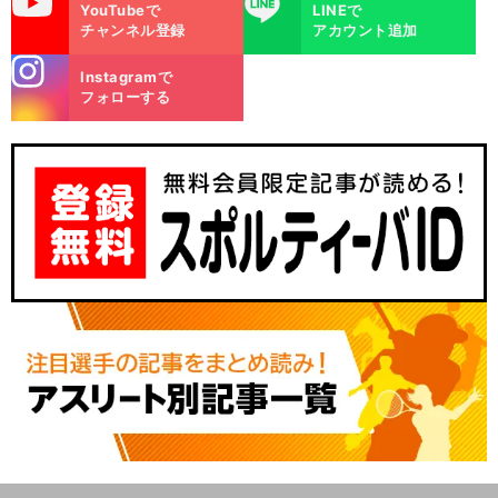
uTube
LINE
YouTubeで
LINEで
チャンネル登録
アカウント追加
stagra
Instagramで
m
フォローする
。
前
へ