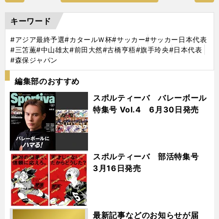
キーワード
#アジア最終予選
#カタールＷ杯
#サッカー
#サッカー日本代表
#三笘薫
#中山雄太
#前田大然
#古橋亨梧
#旗手玲央
#日本代表
#森保ジャパン
編集部のおすすめ
スポルティーバ バレーボール
特集号 Vol.4 6月30日発売
スポルティーバ 部活特集号
3月16日発売
最新記事などのお知らせが届