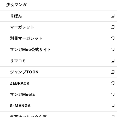
少女マンガ
く
で
ド
ィ
い
開
ウ
ン
ウ
りぼん
く
で
ド
ィ
新
開
ウ
ン
し
マーガレット
く
で
ド
い
新
開
ウ
ウ
し
別冊マーガレット
く
で
ィ
い
新
開
ン
ウ
し
マンガMee公式サイト
く
ド
ィ
い
新
ウ
ン
ウ
し
リマコミ
で
ド
ィ
い
新
開
ウ
ン
ウ
し
ジャンプTOON
く
で
ド
ィ
い
新
開
ウ
ン
ウ
し
ZEBRACK
く
で
ド
ィ
い
新
開
ウ
ン
ウ
し
マンガMeets
く
で
ド
ィ
い
新
開
ウ
ン
ウ
し
S-MANGA
く
で
ド
ィ
い
新
開
ウ
ン
ウ
し
集英社コミック文庫
く
で