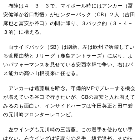
布陣は４－３－３で、マイボール時にはアンカー（冨
安健洋か谷口彰悟）がセンターバック（CB）２人（吉田
麻也と冨安か谷口）の間に降り、３バック的（３－４－
３的）に構える。
両サイドバック（SB）は刷新。左は欧州で活躍してい
る菅原由勢とＪリーグ（鹿島アントラーズ）に戻り、よ
いパフォーマンスを見せている安西幸輝で争い、右はパ
ス能力の高い山根視来に任せる。
アンカーは遠藤航を断念。守備的MFでプレーする機会
が増えている谷口で行きたいが、CBの冨安と入れ替えて
みるのも面白い。インサイドハーフは守田英正と田中碧
の元川崎フロンターレコンビ。
左ウイングも元川崎の三笘薫。この選手を使わない手
はない。右ウイングは逆取りの名手、坂元達裕。その技