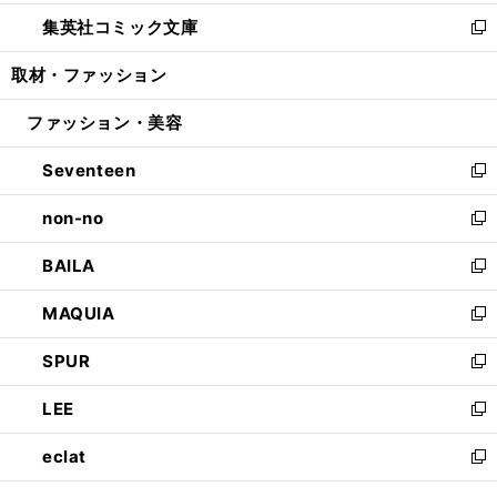
開
ウ
ン
ウ
し
集英社コミック文庫
く
で
ド
ィ
い
新
開
ウ
ン
ウ
し
取材・ファッション
く
で
ド
ィ
い
開
ウ
ン
ウ
ファッション・美容
く
で
ド
ィ
開
ウ
ン
Seventeen
く
で
ド
新
開
ウ
し
non-no
く
で
い
新
開
ウ
し
BAILA
く
ィ
い
新
ン
ウ
し
MAQUIA
ド
ィ
い
新
ウ
ン
ウ
し
SPUR
で
ド
ィ
い
新
開
ウ
ン
ウ
し
LEE
く
で
ド
ィ
い
新
開
ウ
ン
ウ
し
eclat
く
で
ド
ィ
い
新
開
ウ
ン
ウ
し