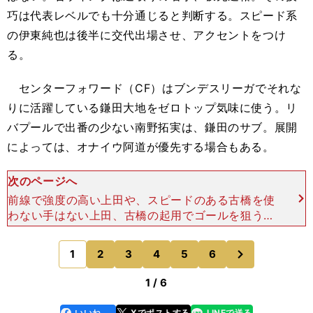
巧は代表レベルでも十分通じると判断する。スピード系
の伊東純也は後半に交代出場させ、アクセントをつけ
る。
センターフォワード（CF）はブンデスリーガでそれな
りに活躍している鎌田大地をゼロトップ気味に使う。リ
バプールで出番の少ない南野拓実は、鎌田のサブ。展開
によっては、オナイウ阿道が優先する場合もある。
次のページへ
前線で強度の高い上田や、スピードのある古橋を使
わない手はない上田、古橋の起用でゴールを狙うべ
き 小宮良之（スポーツライター）FW／上田綺世
（古橋亨梧）MF／南野拓実（三笘薫）、鎌田大
次
1
2
3
4
5
6
のページへ
地、伊東純也（岡
1 / 6
いいね
Xでポストする
LINEで送る
line
faceboo
x