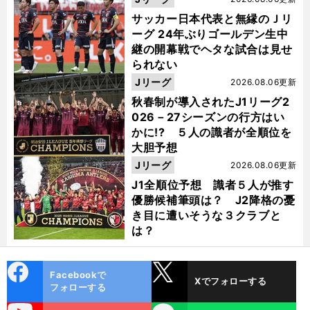
サッカー日本代表と無縁のＪリ
ーグ 24年ぶりゴールデン生中
継の開幕戦でヘタな試合は見せ
られない
Jリーグ
2026.08.06更新
秋春制が導入されたJ1リーグ2
026－27シーズンの行方はい
かに!? ５人の識者が全順位を
大胆予想
Jリーグ
2026.08.06更新
J1全順位予想 識者５人が推す
優勝候補筆頭は？ J2降格の憂
き目に遭いそうな３クラブと
は？
cebo
X
Facebookで
Xでフォローする
ok
フォローする