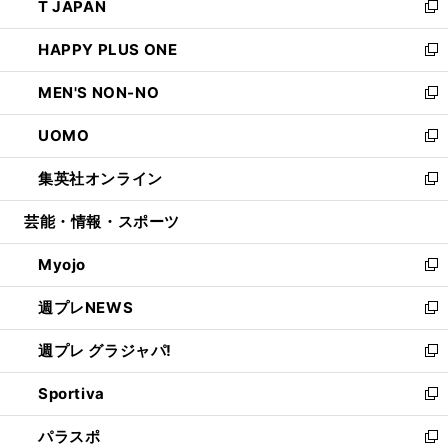
T JAPAN
く
で
ド
ィ
い
新
開
ウ
ン
ウ
し
HAPPY PLUS ONE
く
で
ド
ィ
い
新
開
ウ
ン
ウ
し
MEN'S NON-NO
く
で
ド
ィ
い
新
開
ウ
ン
ウ
し
UOMO
く
で
ド
ィ
い
新
開
ウ
ン
ウ
し
集英社オンライン
く
で
ド
ィ
い
新
開
ウ
ン
ウ
し
芸能・情報・スポーツ
く
で
ド
ィ
い
開
ウ
ン
ウ
Myojo
く
で
ド
ィ
新
開
ウ
ン
し
週プレNEWS
く
で
ド
い
新
開
ウ
ウ
し
週プレ グラジャパ!
く
で
ィ
い
新
開
ン
ウ
し
Sportiva
く
ド
ィ
い
新
ウ
ン
ウ
し
パラスポ
で
ド
ィ
い
新