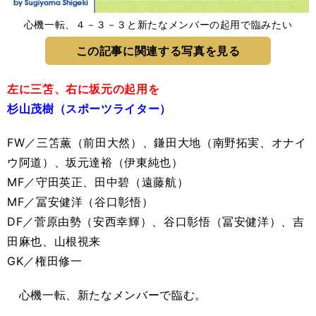
心機一転、４－３－３と新たなメンバーの起用で臨みたい
この記事に関連する写真を見る
左に三笘、右に坂元の起用を
杉山茂樹（スポーツライター）
FW／三笘薫（前田大然）、鎌田大地（南野拓実、オナイ
ウ阿道）、坂元達裕（伊東純也）
MF／守田英正、田中碧（遠藤航）
MF／冨安健洋（谷口彰悟）
DF／菅原由勢（安西幸輝）、谷口彰悟（冨安健洋）、吉
田麻也、山根視来
GK／権田修一
心機一転、新たなメンバーで臨む。