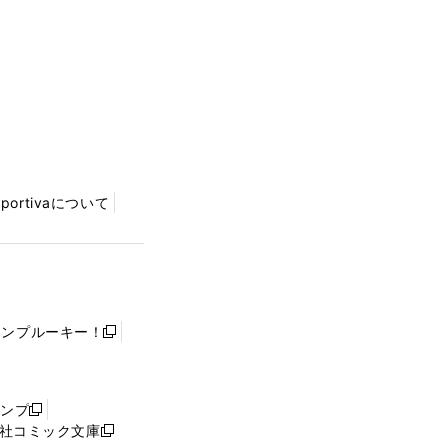
Sportivaについて
ャンプルーキー！
新
し
い
ウ
ャンプ
新
ィ
社コミック文庫
し
新
ン