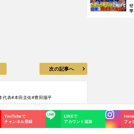
せ
平
2
プ
べ
次の記事へ
本代表
#本田圭佑
#豊田陽平
Instagra
LINE
YouTubeで
LINEで
Inst
m
チャンネル登録
アカウント追加
フォ