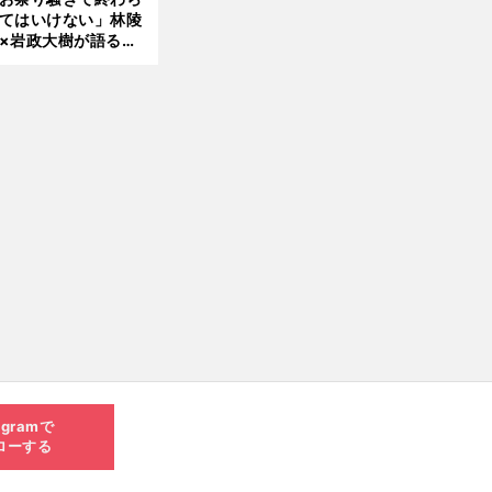
てはいけない」林陵
×岩政大樹が語る、
030年ワールドカッ
へ日本が積み上げる
きもの
agramで
ローする