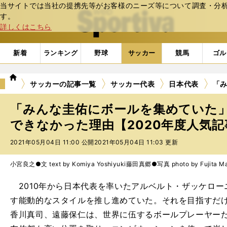
当サイトでは当社の提携先等がお客様のニーズ等について調査・分析し
web Sportiva (webスポルティーバ)
す。
詳しくはこちら
新着
ランキング
野球
サッカー
競馬
ゴル
we
サッカーの記事一覧
サッカー代表
日本代表
「
b
ス
「みんな圭佑にボールを集めていた
ポ
ル
できなかった理由【2020年度人気記事
テ
2021年05月04日 11:00 公開
2021年05月04日 11:03 更新
ィ
ー
バ
小宮良之●文 text by Komiya Yoshiyuki
藤田真郷●写真 photo by Fujita Ma
2010年から日本代表を率いたアルベルト・ザッケロー
す能動的なスタイルを推し進めていた。それを目指すだ
香川真司、遠藤保仁は、世界に伍するボールプレーヤー