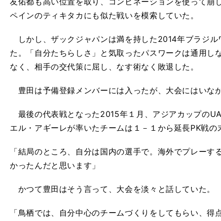
友佑都も高い位置を取り、コンビネーションを使って崩
ペインのティキタカにも似た戦いを模索していた。
しかし、ザックジャパンは満を持した2014年ブラジル
た。「自分たちらしさ」と気取ったパスワークは通用し
なく、相手の交代策に屈し、なす術なく敗退した。
豊田は予備登録メンバーには入ったが、大会にはいな
最後の代表戦となった2015年１月、アジアカップのU
エル・アギーレが率いたチームは１－１から延長PK戦の
「結局のところ、自分は国内の選手で。海外でプレーす
かったんだと思います」
かつて豊田はそう言って、大会を淡々と話していた。
「鳥栖では、自分中心のチームづくりをしてもらい、得