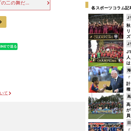
プの二の舞だっ
各スポーツコラム記
、とは思います
ップの時も、僕
J
次
秋
リ
ズ
J
LINEで送る
を
J
人
は
に
海
と
「
計
種
ついて
ィ
高
起
高
が
員
み
日
「