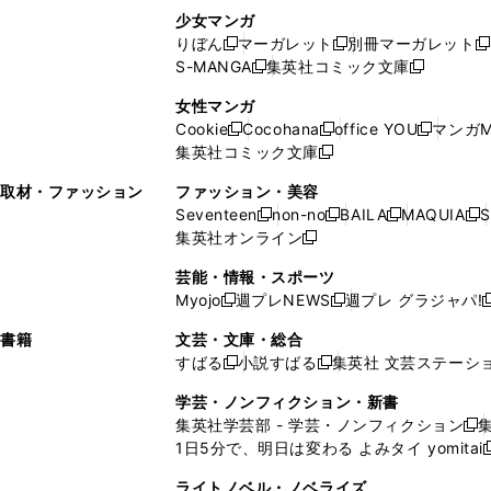
し
い
し
ン
ド
ド
ン
少女マンガ
い
ウ
い
ド
ウ
ウ
ド
りぼん
マーガレット
別冊マーガレット
新
新
新
ウ
ィ
ウ
ウ
で
で
ウ
S-MANGA
集英社コミック文庫
し
新
し
新
ィ
ン
ィ
で
開
開
で
い
し
い
し
ン
ド
ン
女性マンガ
開
く
く
開
ウ
い
ウ
い
ド
ウ
ド
Cookie
Cocohana
office YOU
マンガM
く
く
新
新
新
ィ
ウ
ィ
ウ
ウ
で
ウ
集英社コミック文庫
し
新
し
し
ン
ィ
ン
ィ
で
開
で
い
し
い
い
ド
ン
ド
ン
取材・ファッション
ファッション・美容
開
く
開
ウ
い
ウ
ウ
ウ
ド
ウ
ド
Seventeen
non-no
BAILA
MAQUIA
S
く
く
新
新
新
新
ィ
ウ
ィ
ィ
で
ウ
で
ウ
集英社オンライン
し
新
し
し
し
ン
ィ
ン
ン
開
で
開
で
い
し
い
い
い
ド
ン
ド
ド
芸能・情報・スポーツ
く
開
く
開
ウ
い
ウ
ウ
ウ
ウ
ド
ウ
ウ
Myojo
週プレNEWS
週プレ グラジャパ!
く
く
新
新
新
ィ
ウ
ィ
ィ
ィ
で
ウ
で
で
し
し
ン
ィ
ン
ン
ン
書籍
文芸・文庫・総合
開
で
開
開
い
い
ド
ン
ド
ド
ド
すばる
小説すばる
集英社 文芸ステーシ
く
開
く
く
新
新
ウ
ウ
ウ
ド
ウ
ウ
ウ
く
し
し
ィ
ィ
学芸・ノンフィクション・新書
で
ウ
で
で
で
い
い
ン
ン
集英社学芸部 - 学芸・ノンフィクション
開
で
開
開
開
新
ウ
ウ
ド
ド
1日5分で、明日は変わる よみタイ yomitai
く
開
く
く
く
し
新
ィ
ィ
ウ
ウ
く
い
ン
ン
ライトノベル・ノベライズ
で
で