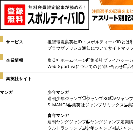
サービス
推奨環境
集英社ID・スポルティーバIDとは
ブラウザプッシュ通知について
サイトマッ
企業情報
集英社ホームページ
集英社プライバシー
新
Web Sportivaについてのお問い合わせ
広
し
新
い
し
集英社サイト
ウ
い
ィ
ウ
マンガ
少年マンガ
ン
ィ
週刊少年ジャンプ
ジャンプSQ
Vジャン
ド
ン
新
新
S-MANGA
集英社ジャンプリミックス
集
ウ
ド
新
し
し
新
で
ウ
し
い
い
し
青年マンガ
開
で
い
ウ
ウ
い
週刊ヤングジャンプ
ヤングジャンプ定期
新
く
開
ウ
ィ
ィ
ウ
ウルトラジャンプ
少年ジャンプ+
ジャン
新
し
新
く
ィ
ン
ン
ィ