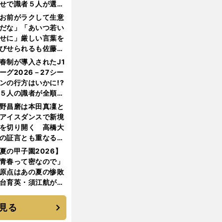
せで識者５人が選ん
優勝校はここだ！
お前がラクして生意
だな」「あいつ若い
せに」厳しい言葉を
びせられるも佐藤慎
郎が貫いた誇りとフ
春制が導入されたJ1
ンへの思い
ーグ2026－27シー
ンの行方はいかに!?
５人の識者が全順位
大胆予想
野昌磨は本田真凜と
アイスダンスで新境
を切り開く 高橋大
の証言とも重なる課
と楽しさ
夏の甲子園2026】
青春って密なので」
原点はあの夏の惨敗
台育英・須江航が明
す"日本一1000日計
"のすべて
見る