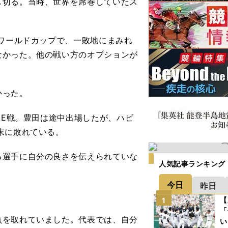
し切る。当時、世界を席巻していたス
ワールドカップで、一敗地にまみれ
なかった。他の戦い方のオプションが
かった。
AE戦。豊田は途中出場したが、ハビ
末に敗れている。
る選手に自分の良さを伝えられていな
人気記事ランキング
今日
昨日
【
1
「
点を取れていました。代表では、自分
い