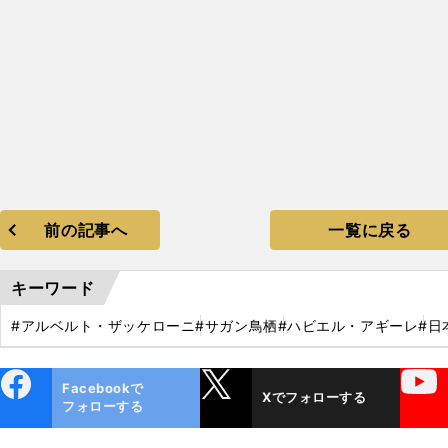
前の記事へ
一覧に戻る
キーワード
#アルベルト・ザッケローニ
#サガン鳥栖
#ハビエル・アギーレ
#日
ebo
X
YouTube
Facebookで
Xでフォローする
ok
フォローする