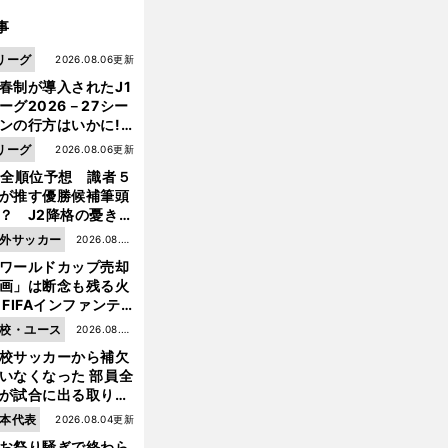
事
リーグ
2026.08.06更新
春制が導入されたJ1
ーグ2026－27シー
ンの行方はいかに!?
５人の識者が全順位
リーグ
2026.08.06更新
大胆予想
1全順位予想 識者５
が推す優勝候補筆頭
？ J2降格の憂き目
遭いそうな３クラブ
外サッカー
2026.08.05
は？
ワールドカップ売却
更新
画」は断念も残る火
 FIFAインファンテ
ーノ会長体制に何が
校・ユース
2026.08.05
きているのか
校サッカーから補欠
更新
いなくなった 部員全
が試合に出る取り組
前
が進んでいる
本代表
2026.08.04更新
へ
お祭り騒ぎで終わら