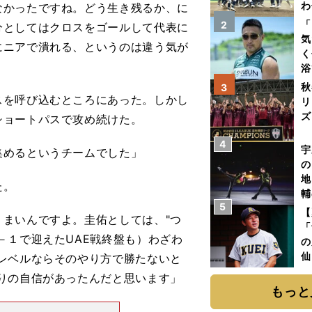
わ
なかったですね。どう生き残るか、に
だ
「
2
分としてはクロスをゴールして代表に
気
にニアで潰れる、というのは違う気が
く
浴
太
秋
3
ァ
を呼び込むところにあった。しかし
リ
ズ
ショートパスで攻め続けた。
4
を
宇
集めるというチームでした」
の
地
た。
輔
5
題
【
まいんですよ。圭佑としては、"つ
「
－１で迎えたUAE戦終盤も）わざわ
の
仙
レベルならそのやり方で勝たないと
か
りの自信があったんだと思います」
画
もっと