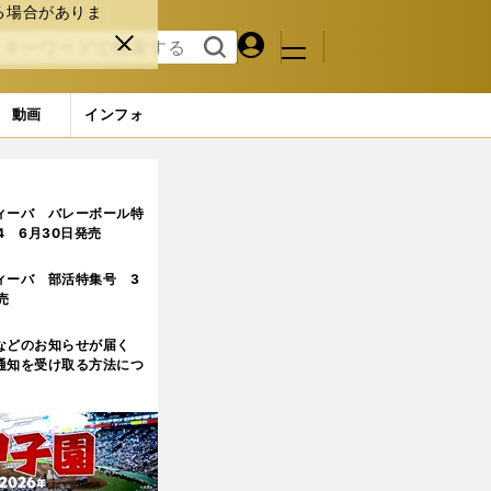
る場合がありま
マイペ
閉じ
検索
メニュ
ー
る
す
ジ
る
動画
インフォ
理由【2020年度人気記事】
2ページ目
ィーバ バレーボール特
.4 6月30日発売
ィーバ 部活特集号 3
売
などのお知らせが届く
通知を受け取る方法につ