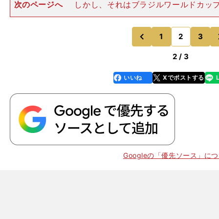
次のページへ
しかし、それはブラジルワールドカッ
た。「（代表に定着できなかったのは）実力だったな
よ」 豊田は静かに言う。「ただ、ブラジルワールドカ
を選んでくれたら..
1
2
3
のページへ
のページへ
前
2 / 3
いいね
Xでポストする
line
faceboo
x
k
Googleの「優先ソース」に