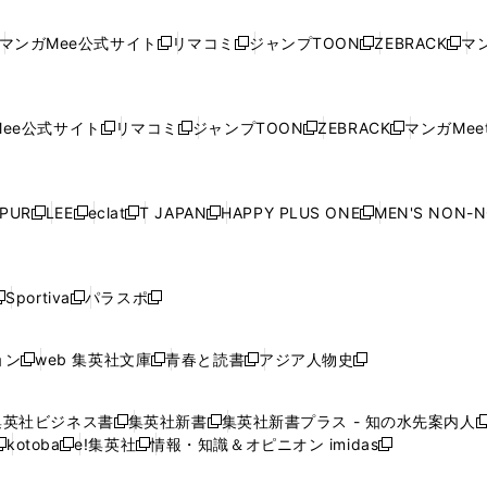
し
い
し
い
し
い
し
ド
ド
ン
ド
ド
ド
い
ウ
い
ウ
い
ウ
い
ウ
ウ
ド
ウ
ウ
ウ
マンガMee公式サイト
リマコミ
ジャンプTOON
ZEBRACK
マン
新
新
新
新
ウ
ィ
ウ
ィ
ウ
ィ
ウ
で
で
ウ
で
で
で
し
し
し
し
し
ィ
ン
ィ
ン
ィ
ン
ィ
開
開
で
開
開
開
い
い
い
い
い
ン
ド
ン
ド
ン
ド
ン
く
く
開
く
く
く
ウ
ウ
ウ
ウ
ウ
ド
ウ
ド
ウ
ド
ウ
ド
ee公式サイト
リマコミ
ジャンプTOON
ZEBRACK
マンガMeet
く
新
新
新
新
ィ
ィ
ィ
ィ
ィ
ウ
で
ウ
で
ウ
で
ウ
し
し
し
し
ン
ン
ン
ン
ン
で
開
で
開
で
開
で
い
い
い
い
ド
ド
ド
ド
ド
開
く
開
く
開
く
開
ウ
ウ
ウ
ウ
ウ
ウ
ウ
ウ
ウ
PUR
LEE
eclat
T JAPAN
HAPPY PLUS ONE
MEN'S NON-
く
く
く
く
新
新
新
新
新
ィ
ィ
ィ
ィ
で
で
で
で
で
し
し
し
し
し
ン
ン
ン
ン
開
開
開
開
開
い
い
い
い
い
ド
ド
ド
ド
く
く
く
く
く
ウ
ウ
ウ
ウ
ウ
ウ
ウ
ウ
ウ
Sportiva
パラスポ
新
新
ィ
ィ
ィ
ィ
ィ
で
で
で
で
し
し
し
ン
ン
ン
ン
ン
開
開
開
開
い
い
い
ド
ド
ド
ド
ド
ョン
web 集英社文庫
青春と読書
アジア人物史
く
く
く
く
新
新
新
新
ウ
ウ
ウ
ウ
ウ
ウ
ウ
ウ
し
し
し
し
ィ
ィ
ィ
で
で
で
で
で
い
い
い
い
ン
ン
ン
集英社ビジネス書
集英社新書
集英社新書プラス - 知の水先案内人
開
開
開
開
開
新
新
新
ウ
ウ
ウ
ウ
ド
ド
ド
kotoba
e!集英社
情報・知識＆オピニオン imidas
く
く
く
く
く
新
し
新
し
新
ィ
ィ
ィ
ィ
ウ
ウ
ウ
し
し
い
し
い
し
ン
ン
ン
ン
で
で
で