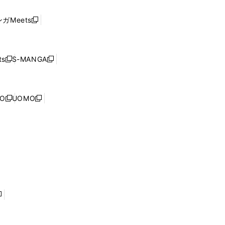
い
し
ド
ウ
い
ウ
ガMeets
新
ィ
ウ
で
し
ン
ィ
開
い
ド
ン
く
ウ
ウ
ド
s
S-MANGA
新
新
ィ
で
ウ
し
し
ン
開
で
い
い
ド
く
開
ウ
ウ
ウ
NO
UOMO
く
新
新
ィ
ィ
で
し
し
ン
ン
開
い
い
ド
ド
く
ウ
ウ
ウ
ウ
ィ
ィ
で
で
ン
ン
開
開
ド
ド
く
く
ウ
ウ
で
で
開
開
く
く
し
い