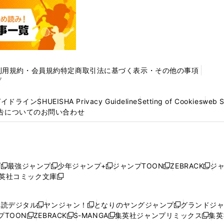
利用規約・会員規約
特定商取引法に基づく表示・その他の事項
プ
ガイドライン
SHUEISHA Privacy Guideline
Setting of Cookies
web 
告についてのお問い合わせ
プ
最強ジャンプ
少年ジャンプ+
ジャンプTOON
ZEBRACK
ジ
新
新
新
新
新
英社コミック文庫
し
新
し
し
し
し
い
い
し
い
い
い
ウ
ウ
い
ウ
ウ
ウ
購読デジタル
ヤンジャン！
となりのヤングジャンプ
グランドジ
新
新
新
ィ
ィ
ウ
ィ
ィ
ィ
プTOON
ZEBRACK
S-MANGA
集英社ジャンプリミックス
集英
新
し
新
し
新
し
新
ン
ン
ィ
ン
ン
ン