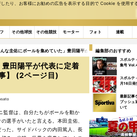
たり、お客様にお勧めの広告を表⽰する⽬的で Cookie を使⽤す
フ
その他球技
その他競技
モーター
フォト
連載
みんな圭佑にボールを集めていた」豊田陽平が代表に定着できなかった
編集部のおすすめ
スポルテ
」豊田陽平が代表に定着
集号 Vol
】 (2ページ目)
スポルテ
月16日発
最新記事
sato
プッシュ
いて
ニ監督は、自分たちがボールを動か
けの選手がいたと言える。本田圭佑、
だった。サイドバックの内田篤人、長