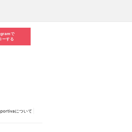
agramで
ローする
Sportivaについて