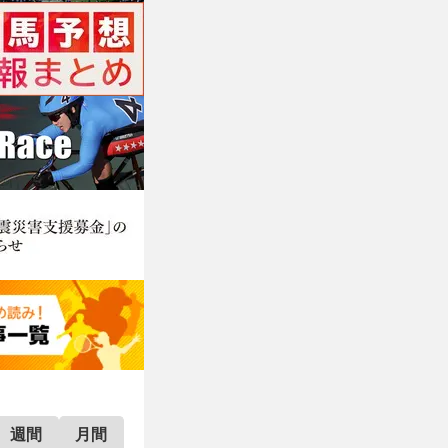
週間
月間