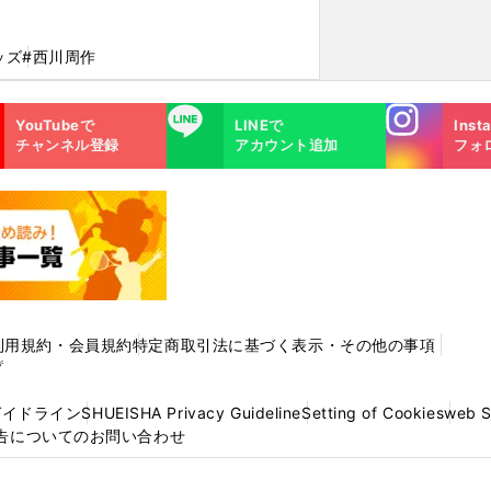
ッズ
#西川周作
Instagra
LINE
YouTubeで
LINEで
Inst
m
チャンネル登録
アカウント追加
フォ
利用規約・会員規約
特定商取引法に基づく表示・その他の事項
プ
ガイドライン
SHUEISHA Privacy Guideline
Setting of Cookies
web 
告についてのお問い合わせ