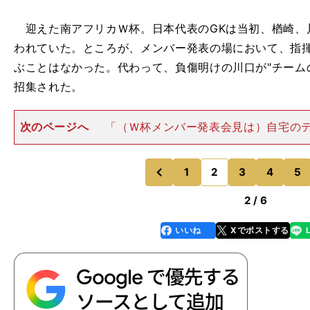
迎えた南アフリカＷ杯。日本代表のGKは当初、楢崎、
われていた。ところが、メンバー発表の場において、指
ぶことはなかった。代わって、負傷明けの川口が"チーム
招集された。
次のページへ
「（Ｗ杯メンバー発表会見は）自宅の
たんですが、それまでの代表での自分のポジションとか
分は）いけるかな、と思っていました。でも、落選して...
り、悔しい思いはあ
1
2
3
4
5
のページへ
のページへ
前
2 / 6
いいね
Xでポストする
line
faceboo
x
k