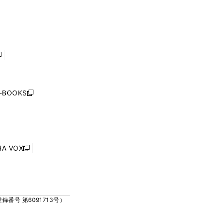
ィ
ィ
で
で
ン
ン
開
開
ド
ド
く
く
ウ
ウ
で
で
開
開
く
く
し
い
ウ
j-BOOKS
新
ィ
し
ン
い
ド
ウ
ウ
ィ
で
ン
HA VOX
開
新
ド
く
し
ウ
い
で
ウ
開
ィ
く
号 第6091713号）
ン
ド