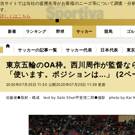
当サイトでは当社の提携先等がお客様のニーズ等について調査・分析し
web Sportiva (webスポルティーバ)
す。
詳しくはこちら
新着
ランキング
野球
サッカー
競馬
ゴル
we
サッカーの記事一覧
サッカー代表
日本代表
東京
b
ス
東京五輪のOA枠。西川周作が監督な
ポ
ル
「使います。ポジションは...」 (2ペ
テ
2020年07月25日 11:30 公開
2020年07月25日 11:39 更新
ィ
ー
バ
佐藤俊●取材・構成 text by Sato Shun
甲斐啓二郎●撮影 photo by Kai Ke