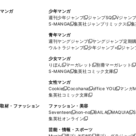
ィ
ウ
マンガ
少年マンガ
ン
ィ
週刊少年ジャンプ
ジャンプSQ
Vジャン
ド
ン
新
新
S-MANGA
集英社ジャンプリミックス
集
ウ
ド
新
し
し
新
で
ウ
し
い
い
し
青年マンガ
開
で
い
ウ
ウ
い
週刊ヤングジャンプ
ヤングジャンプ定期
新
く
開
ウ
ィ
ィ
ウ
ウルトラジャンプ
少年ジャンプ+
ジャン
新
し
新
く
ィ
ン
ン
ィ
し
い
し
ン
ド
ド
ン
少女マンガ
い
ウ
い
ド
ウ
ウ
ド
りぼん
マーガレット
別冊マーガレット
新
新
新
ウ
ィ
ウ
ウ
で
で
ウ
S-MANGA
集英社コミック文庫
し
新
し
新
ィ
ン
ィ
で
開
開
で
い
し
い
し
ン
ド
ン
女性マンガ
開
く
く
開
ウ
い
ウ
い
ド
ウ
ド
Cookie
Cocohana
office YOU
マンガM
く
く
新
新
新
ィ
ウ
ィ
ウ
ウ
で
ウ
集英社コミック文庫
し
新
し
し
ン
ィ
ン
ィ
で
開
で
い
し
い
い
ド
ン
ド
ン
取材・ファッション
ファッション・美容
開
く
開
ウ
い
ウ
ウ
ウ
ド
ウ
ド
Seventeen
non-no
BAILA
MAQUIA
S
く
く
新
新
新
新
ィ
ウ
ィ
ィ
で
ウ
で
ウ
集英社オンライン
し
新
し
し
し
ン
ィ
ン
ン
開
で
開
で
い
し
い
い
い
ド
ン
ド
ド
芸能・情報・スポーツ
く
開
く
開
ウ
い
ウ
ウ
ウ
ウ
ド
ウ
ウ
Myojo
週プレNEWS
週プレ グラジャパ!