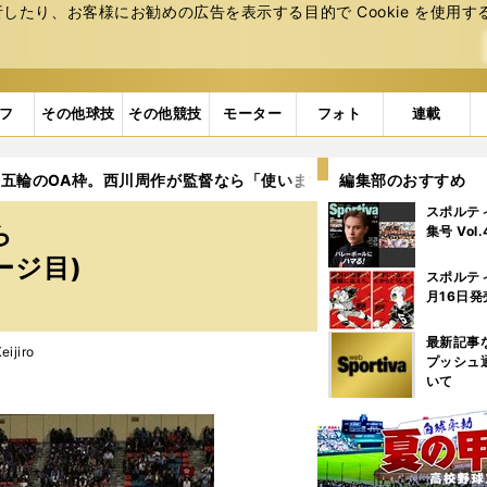
たり、お客様にお勧めの広告を表⽰する⽬的で Cookie を使⽤す
フ
その他球技
その他競技
モーター
フォト
連載
五輪のOA枠。西川周作が監督なら「使います。ポジションは...」
編集部のおすすめ
スポルテ
ら
集号 Vol
ージ目)
スポルテ
月16日発
最新記事
ijiro
プッシュ
いて