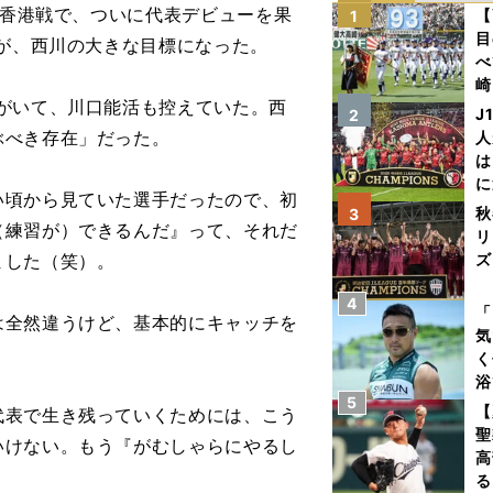
の香港戦で、ついに代表デビューを果
【
1
目
とが、西川の大きな目標になった。
べ
崎
がいて、川口能活も控えていた。西
「
J
2
て
ぶべき存在」だった。
人
は
に
い頃から見ていた選手だったので、初
と
秋
3
（練習が）できるんだ』って、それだ
リ
ました（笑）。
ズ
4
を
「
全然違うけど、基本的にキャッチを
気
く
浴
5
太
【
表で生き残っていくためには、こう
ァ
聖
いけない。もう『がむしゃらにやるし
高
る