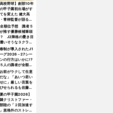
高校野球】創部10年
の甲子園初出場がす
てを変えた 健大高
・青栁監督が語る
機動破壊」はこうし
1全順位予想 識者５
生まれた
が推す優勝候補筆頭
？ J2降格の憂き目
遭いそうな３クラブ
は？
春制が導入されたJ1
ーグ2026－27シー
ンの行方はいかに!?
５人の識者が全順位
大胆予想
お前がラクして生意
だな」「あいつ若い
せに」厳しい言葉を
びせられるも佐藤慎
郎が貫いた誇りとフ
夏の甲子園2026】
ンへの思い
隷クリストファー・
部陸の「２回加速す
」規格外のストレー