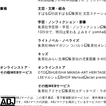
く
く
新
新
新
ィ
ウ
ィ
ィ
ィ
で
ウ
で
で
し
し
ン
ィ
ン
ン
ン
書籍
文芸・文庫・総合
開
で
開
開
い
い
ド
ン
ド
ド
ド
すばる
小説すばる
集英社 文芸ステーシ
く
開
く
く
新
新
ウ
ウ
ウ
ド
ウ
ウ
ウ
く
し
し
ィ
ィ
学芸・ノンフィクション・新書
で
ウ
で
で
で
い
い
ン
ン
集英社学芸部 - 学芸・ノンフィクション
開
で
開
開
開
新
ウ
ウ
ド
ド
1日5分で、明日は変わる よみタイ yomitai
く
開
く
く
く
し
新
ィ
ィ
ウ
ウ
く
い
ン
ン
ライトノベル・ノベライズ
で
で
ウ
ド
ド
集英社Webマガジン コバルト
集英社オレ
開
開
新
ィ
ウ
ウ
く
く
し
ン
キッズ
で
で
い
ド
集英社みらい文庫
集英社の児童図書 S-KID
開
開
新
ウ
ウ
く
く
し
ィ
オンラインストア・
オンラインストア
で
い
ン
その他WEBサービス
OTO
SHUEISHA MANGA-ART HERITAGE
開
新
ウ
ド
LEEマルシェ
SHOP Marisol
eclat prem
く
し
新
新
ィ
ウ
い
し
し
ン
その他WEBサービス
で
ウ
い
い
ド
集英社アドナビ
集英社エディターズ・ラ
開
新
ィ
ウ
ウ
ウ
く
し
ABJマークは、この電子書店・電子書籍配信サービスが、著作権者か
ン
ィ
ィ
で
い
です。ABJマークの詳細、ABJマークを掲示しているサービスの一
ド
ン
ン
開