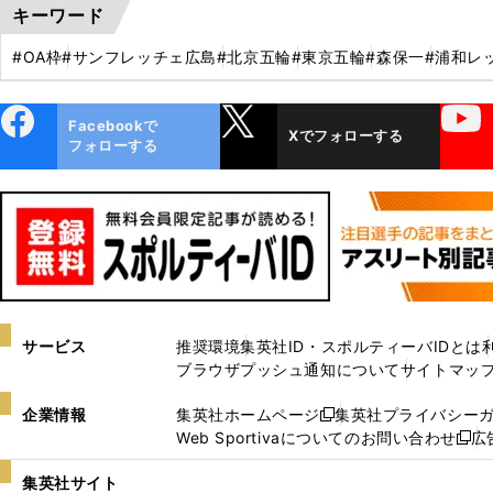
キーワード
#OA枠
#サンフレッチェ広島
#北京五輪
#東京五輪
#森保一
#浦和レ
ebo
X
YouTube
Facebookで
Xでフォローする
ok
フォローする
サービス
推奨環境
集英社ID・スポルティーバIDとは
ブラウザプッシュ通知について
サイトマッ
企業情報
集英社ホームページ
集英社プライバシー
新
Web Sportivaについてのお問い合わせ
広
し
新
い
し
集英社サイト
ウ
い