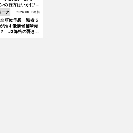
ンの行方はいかに!?
５人の識者が全順位
リーグ
2026.08.06更新
前
大胆予想
へ
1全順位予想 識者５
が推す優勝候補筆頭
？ J2降格の憂き目
遭いそうな３クラブ
は？