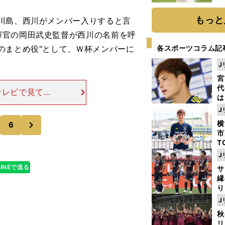
ト
く
もっと
川島、西川がメンバー入りすると言
揮官の岡田武史監督が西川の名前を呼
のまとめ役"として、Ｗ杯メンバーに
各スポーツコラム記
J
宮
代
テレビで見てい
は
考えると、（自
が
J
...。やっぱ
日
次
横
6
た
市
T
K
J
級
LINEで送る
サ
ャ
縁
り
開
J
見
秋
リ