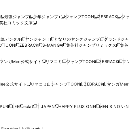
プ
最強ジャンプ
少年ジャンプ+
ジャンプTOON
ZEBRACK
ジ
新
新
新
新
新
英社コミック文庫
し
新
し
し
し
し
い
い
し
い
い
い
ウ
ウ
い
ウ
ウ
ウ
購読デジタル
ヤンジャン！
となりのヤングジャンプ
グランドジ
新
新
新
ィ
ィ
ウ
ィ
ィ
ィ
プTOON
ZEBRACK
S-MANGA
集英社ジャンプリミックス
集英
新
し
新
し
新
し
新
ン
ン
ィ
ン
ン
ン
し
い
し
い
し
い
し
ド
ド
ン
ド
ド
ド
い
ウ
い
ウ
い
ウ
い
ウ
ウ
ド
ウ
ウ
ウ
マンガMee公式サイト
リマコミ
ジャンプTOON
ZEBRACK
マン
新
新
新
新
ウ
ィ
ウ
ィ
ウ
ィ
ウ
で
で
ウ
で
で
で
し
し
し
し
し
ィ
ン
ィ
ン
ィ
ン
ィ
開
開
で
開
開
開
い
い
い
い
い
ン
ド
ン
ド
ン
ド
ン
く
く
開
く
く
く
ウ
ウ
ウ
ウ
ウ
ド
ウ
ド
ウ
ド
ウ
ド
ee公式サイト
リマコミ
ジャンプTOON
ZEBRACK
マンガMeet
く
新
新
新
新
ィ
ィ
ィ
ィ
ィ
ウ
で
ウ
で
ウ
で
ウ
し
し
し
し
ン
ン
ン
ン
ン
で
開
で
開
で
開
で
い
い
い
い
ド
ド
ド
ド
ド
開
く
開
く
開
く
開
ウ
ウ
ウ
ウ
ウ
ウ
ウ
ウ
ウ
PUR
LEE
eclat
T JAPAN
HAPPY PLUS ONE
MEN'S NON-
く
く
く
く
新
新
新
新
新
ィ
ィ
ィ
ィ
で
で
で
で
で
し
し
し
し
し
ン
ン
ン
ン
開
開
開
開
開
い
い
い
い
い
ド
ド
ド
ド
く
く
く
く
く
ウ
ウ
ウ
ウ
ウ
ウ
ウ
ウ
ウ
Sportiva
パラスポ