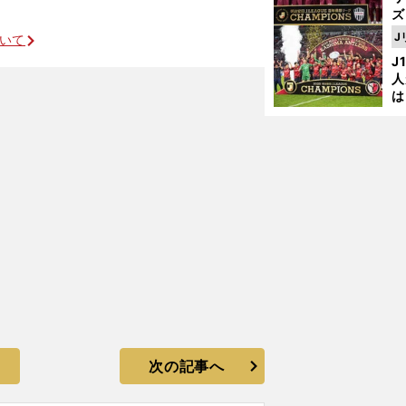
ズ
J
ついて
を
J
人
は
に
と
次の記事へ