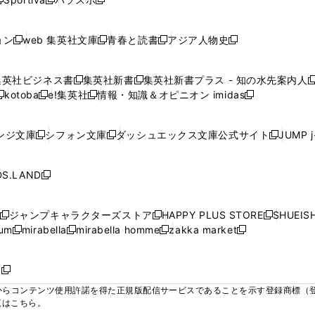
新
新
ィ
ィ
ィ
ィ
ィ
で
で
で
で
し
し
し
ン
ン
ン
ン
ン
開
開
開
開
い
い
い
ド
ド
ド
ド
ド
ョン
web 集英社文庫
青春と読書
アジア人物史
く
く
く
く
新
新
新
新
ウ
ウ
ウ
ウ
ウ
ウ
ウ
ウ
し
し
し
し
ィ
ィ
ィ
で
で
で
で
で
い
い
い
い
ン
ン
ン
集英社ビジネス書
集英社新書
集英社新書プラス - 知の水先案内人
開
開
開
開
開
新
新
新
ウ
ウ
ウ
ウ
ド
ド
ド
kotoba
e!集英社
情報・知識＆オピニオン imidas
く
く
く
く
く
新
し
新
し
新
ィ
ィ
ィ
ィ
ウ
ウ
ウ
し
し
い
し
い
し
ン
ン
ン
ン
で
で
で
い
い
ウ
い
ウ
い
ド
ド
ド
ド
ンジ文庫
シフォン文庫
ダッシュエックス文庫公式サイト
JUMP 
開
開
開
新
新
新
ウ
ウ
ィ
ウ
ィ
ウ
ウ
ウ
ウ
ウ
く
く
く
し
し
し
ィ
ィ
ン
ィ
ン
ィ
で
で
で
で
い
い
い
ン
ン
ド
ン
ド
ン
S.LAND
開
開
開
開
新
ウ
ウ
ウ
ド
ド
ウ
ド
ウ
ド
く
く
く
く
し
ィ
ィ
ィ
ウ
ウ
で
ウ
で
ウ
い
ン
ン
ン
ジャンプキャラクターズストア
HAPPY PLUS STORE
SHUEIS
で
で
開
で
開
で
新
新
新
ウ
ド
ド
ド
ium
mirabella
mirabella homme
zakka market
開
開
く
開
く
開
し
新
新
新
し
新
し
ィ
ウ
ウ
ウ
く
く
く
く
い
し
し
い
し
し
い
ン
で
で
で
ウ
い
い
ウ
い
い
ウ
ド
ボ
開
開
開
新
ィ
ウ
ウ
ィ
ウ
ウ
ィ
ウ
く
く
く
し
らコンテンツ使用許諾を得た正規版配信サービスであることを示す登録商標（登録番
ン
ィ
ィ
ン
ィ
ィ
ン
で
い
覧はこちら。
ド
ン
ン
ド
ン
ン
ド
開