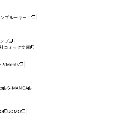
ャンプルーキー！
新
し
い
ウ
ャンプ
新
ィ
社コミック文庫
し
新
ン
い
し
ド
ウ
い
ウ
ガMeets
新
ィ
ウ
で
し
ン
ィ
開
い
ド
ン
く
ウ
ウ
ド
s
S-MANGA
新
新
ィ
で
ウ
し
し
ン
開
で
い
い
ド
く
開
ウ
ウ
ウ
NO
UOMO
く
新
新
ィ
ィ
で
し
し
ン
ン
開
い
い
ド
ド
く
ウ
ウ
ウ
ウ