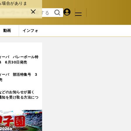
る場合がありま
マイペ
閉じ
検索
メニュ
ー
る
す
ジ
る
動画
インフォ
2ページ目
ィーバ バレーボール特
.4 6月30日発売
ィーバ 部活特集号 3
売
などのお知らせが届く
通知を受け取る方法につ