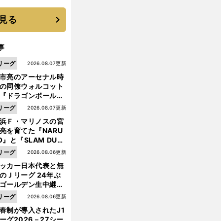
 それでもプロではな
大学進学を選ぶ理由
見る
事
リーグ
2026.08.07更新
市亮のアーセナル時
の同僚ウォルコット
『ドラゴンボール』
大好き ポドルスキは
リーグ
2026.08.07更新
向小次郎に憧れてい
浜Ｆ・マリノスの宮
亮を育てた『NARU
O』と『SLAM DUN
』 中京大中京の同
リーグ
2026.08.06更新
生・木原龍一は"ジ
ッカー日本代表と無
ンプ係"だった
のＪリーグ 24年ぶ
ゴールデン生中継の
幕戦でヘタな試合は
リーグ
2026.08.06更新
せられない
春制が導入されたJ1
ーグ2026－27シー