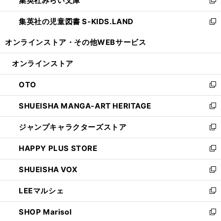
集英社みらい文庫
で
ド
ィ
新
開
ウ
ン
し
集英社の児童図書 S-KIDS.LAND
く
で
ド
い
新
開
ウ
ウ
し
オンラインストア・
その他WEBサービス
く
で
ィ
い
開
ン
ウ
オンラインストア
く
ド
ィ
ウ
ン
OTO
で
ド
新
開
ウ
し
SHUEISHA MANGA-ART HERITAGE
く
で
い
新
開
ウ
し
ジャンプキャラクターズストア
く
ィ
い
新
ン
ウ
し
HAPPY PLUS STORE
ド
ィ
い
新
ウ
ン
ウ
し
SHUEISHA VOX
で
ド
ィ
い
新
開
ウ
ン
ウ
し
LEEマルシェ
く
で
ド
ィ
い
新
開
ウ
ン
ウ
し
SHOP Marisol
く
で
ド
ィ
い
新