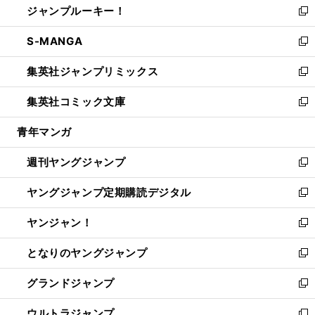
ジャンプルーキー！
く
で
ド
ィ
い
新
開
ウ
ン
ウ
し
S-MANGA
く
で
ド
ィ
い
新
開
ウ
ン
ウ
し
集英社ジャンプリミックス
く
で
ド
ィ
い
新
開
ウ
ン
ウ
し
集英社コミック文庫
く
で
ド
ィ
い
新
開
ウ
ン
ウ
し
青年マンガ
く
で
ド
ィ
い
開
ウ
ン
ウ
週刊ヤングジャンプ
く
で
ド
ィ
新
開
ウ
ン
し
ヤングジャンプ定期購読デジタル
く
で
ド
い
新
開
ウ
ウ
し
ヤンジャン！
く
で
ィ
い
新
開
ン
ウ
し
となりのヤングジャンプ
く
ド
ィ
い
新
ウ
ン
ウ
し
グランドジャンプ
で
ド
ィ
い
新
開
ウ
ン
ウ
し
ウルトラジャンプ
く
で
ド
ィ