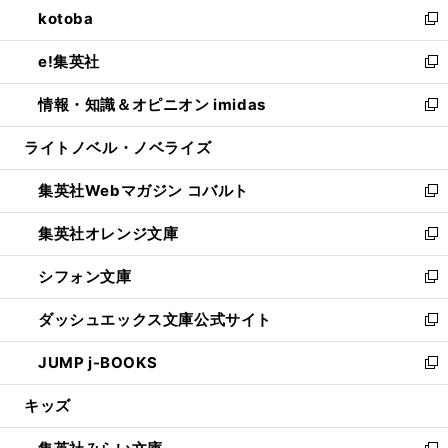
し
kotoba
く
で
ド
ィ
い
新
開
ウ
ン
ウ
し
e!集英社
く
で
ド
ィ
い
新
開
ウ
ン
ウ
し
情報・知識＆オピニオン imidas
く
で
ド
ィ
い
新
開
ウ
ン
ウ
し
ライトノベル・ノベライズ
く
で
ド
ィ
い
開
ウ
ン
ウ
集英社Webマガジン コバルト
く
で
ド
ィ
新
開
ウ
ン
し
集英社オレンジ文庫
く
で
ド
い
新
開
ウ
ウ
し
シフォン文庫
く
で
ィ
い
新
開
ン
ウ
し
ダッシュエックス文庫公式サイト
く
ド
ィ
い
新
ウ
ン
ウ
し
JUMP j-BOOKS
で
ド
ィ
い
新
開
ウ
ン
ウ
し
キッズ
く
で
ド
ィ
い
開
ウ
ン
ウ
く