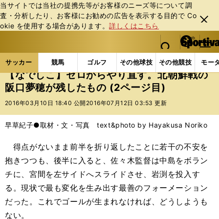
当サイトでは当社の提携先等がお客様のニーズ等について調
査・分析したり、お客様にお勧めの広告を表⽰する⽬的で Co
閉じ
okie を使⽤する場合があります。
詳しくはこちら
る
マイペ
web Sportiva (webスポルティーバ)
検索
メニュ
we
ー
サッカーの記事一覧
サッカー代表
なでしこジャパ
b
ジ
サッカー
競馬
ゴルフ
その他球技
その他競技
モー
ス
【なでしこ】ゼロからやり直す。北朝鮮戦の
ポ
阪口夢穂が残したもの (2ページ目)
ル
テ
2016年03月10日 18:40 公開
2016年07月12日 03:53 更新
ィ
ー
早草紀子●取材・文・写真 text&photo by Hayakusa Noriko
バ
得点がないまま前半を折り返したことに若干の不安を
抱きつつも、後半に入ると、佐々木監督は中島をボラン
チに、宮間を左サイドへスライドさせ、岩渕を投入す
る。現状で最も変化を生み出す最善のフォーメーション
だった。これでゴールが生まれなければ、どうしようも
ない。