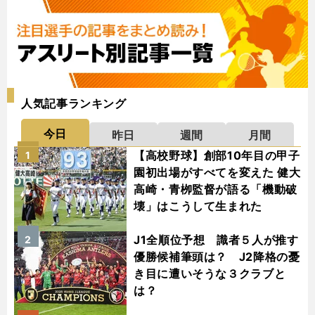
人気記事ランキング
今日
昨日
週間
月間
【高校野球】創部10年目の甲子
1
園初出場がすべてを変えた 健大
高崎・青栁監督が語る「機動破
壊」はこうして生まれた
J1全順位予想 識者５人が推す
2
優勝候補筆頭は？ J2降格の憂
き目に遭いそうな３クラブと
は？