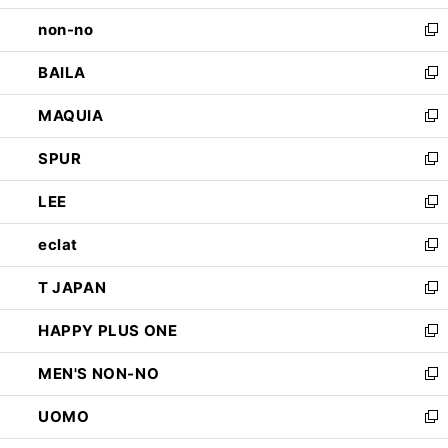
開
ウ
し
non-no
く
で
い
新
開
ウ
し
BAILA
く
ィ
い
新
ン
ウ
し
MAQUIA
ド
ィ
い
新
ウ
ン
ウ
し
SPUR
で
ド
ィ
い
新
開
ウ
ン
ウ
し
LEE
く
で
ド
ィ
い
新
開
ウ
ン
ウ
し
eclat
く
で
ド
ィ
い
新
開
ウ
ン
ウ
し
T JAPAN
く
で
ド
ィ
い
新
開
ウ
ン
ウ
し
HAPPY PLUS ONE
く
で
ド
ィ
い
新
開
ウ
ン
ウ
し
MEN'S NON-NO
く
で
ド
ィ
い
新
開
ウ
ン
ウ
し
UOMO
く
で
ド
ィ
い
新
開
ウ
ン
ウ
し