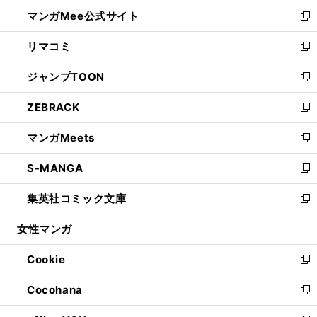
開
ン
ウ
し
マンガMee公式サイト
く
ド
ィ
い
新
ウ
ン
ウ
し
リマコミ
で
ド
ィ
い
新
開
ウ
ン
ウ
し
ジャンプTOON
く
で
ド
ィ
い
新
開
ウ
ン
ウ
し
ZEBRACK
く
で
ド
ィ
い
新
開
ウ
ン
ウ
し
マンガMeets
く
で
ド
ィ
い
新
開
ウ
ン
ウ
し
S-MANGA
く
で
ド
ィ
い
新
開
ウ
ン
ウ
し
集英社コミック文庫
く
で
ド
ィ
い
新
開
ウ
ン
ウ
し
女性マンガ
く
で
ド
ィ
い
開
ウ
ン
ウ
Cookie
く
で
ド
ィ
新
開
ウ
ン
し
Cocohana
く
で
ド
い
新
開
ウ
ウ
し