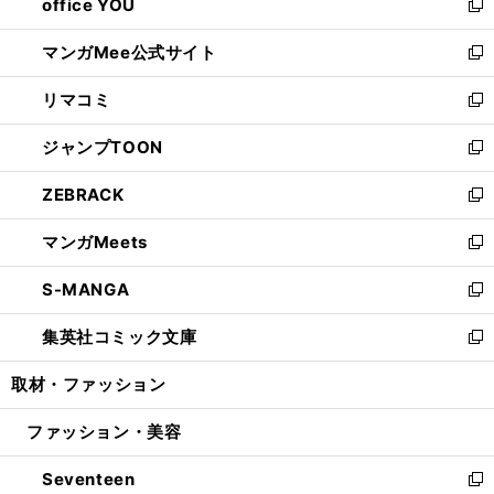
office YOU
く
で
ィ
い
新
開
ン
ウ
し
マンガMee公式サイト
く
ド
ィ
い
新
ウ
ン
ウ
し
リマコミ
で
ド
ィ
い
新
開
ウ
ン
ウ
し
ジャンプTOON
く
で
ド
ィ
い
新
開
ウ
ン
ウ
し
ZEBRACK
く
で
ド
ィ
い
新
開
ウ
ン
ウ
し
マンガMeets
く
で
ド
ィ
い
新
開
ウ
ン
ウ
し
S-MANGA
く
で
ド
ィ
い
新
開
ウ
ン
ウ
し
集英社コミック文庫
く
で
ド
ィ
い
新
開
ウ
ン
ウ
し
取材・ファッション
く
で
ド
ィ
い
開
ウ
ン
ウ
ファッション・美容
く
で
ド
ィ
開
ウ
ン
Seventeen
く
で
ド
新