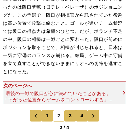
ったのは阪口夢穂（日テレ・ベレーザ）のポジショニン
グだ。この予選で、阪口が指揮官から託されていた役割
は高い位置で攻撃に絡むこと。ゴールが遠いチーム状況
では阪口の得点力は希望のひとつ。だが、ボランチ不足
の中、阪口の相棒は一戦ごとに変わった。阪口が前めに
ポジションを取ることで、相棒が封じられると、日本は
一気に守備のバランスが崩れる。結局、ゲーム中に守備
を立て直すことができないままにリオへの切符を逃すこ
とになった。
次のページへ
最後の一戦で阪口が心に決めていたことがある。
「下がった位置からゲームをコントロールする」こ
と。どうやっても、しっくりこなかった位置を自ら
引くことにしたのである。これがハマった。攻撃で
次
1
2
3
4
のページへ
のページへ
はピンポイントでス
前
2 / 4