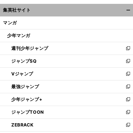
ウ
集英社サイト
ィ
開
ン
く/
マンガ
ド
閉
ウ
じ
少年マンガ
で
る
開
週刊少年ジャンプ
く
新
し
ジャンプSQ
い
新
ウ
し
Vジャンプ
ィ
い
新
ン
ウ
し
最強ジャンプ
ド
ィ
い
新
ウ
ン
ウ
し
少年ジャンプ+
で
ド
ィ
い
新
開
ウ
ン
ウ
し
ジャンプTOON
く
で
ド
ィ
い
新
開
ウ
ン
ウ
し
ZEBRACK
く
で
ド
ィ
い
新
開
ウ
ン
ウ
し