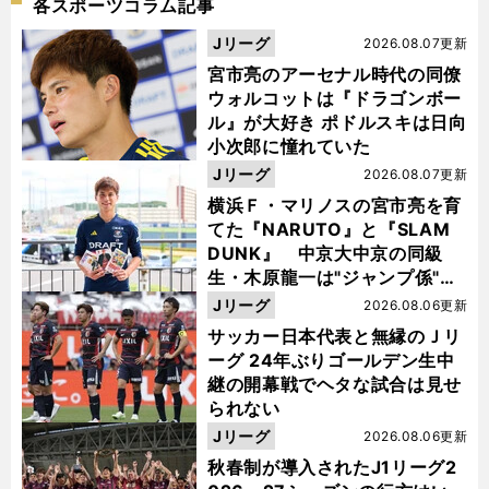
各スポーツコラム記事
Jリーグ
2026.08.07更新
宮市亮のアーセナル時代の同僚
ウォルコットは『ドラゴンボー
ル』が大好き ポドルスキは日向
小次郎に憧れていた
Jリーグ
2026.08.07更新
横浜Ｆ・マリノスの宮市亮を育
てた『NARUTO』と『SLAM
DUNK』 中京大中京の同級
生・木原龍一は"ジャンプ係"だ
った
Jリーグ
2026.08.06更新
サッカー日本代表と無縁のＪリ
ーグ 24年ぶりゴールデン生中
継の開幕戦でヘタな試合は見せ
られない
Jリーグ
2026.08.06更新
秋春制が導入されたJ1リーグ2