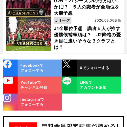
026－27シーズンの行方はい
かに!? ５人の識者が全順位を
大胆予想
Jリーグ
2026.08.06更新
J1全順位予想 識者５人が推す
優勝候補筆頭は？ J2降格の憂
き目に遭いそうな３クラブと
は？
cebo
X
Facebookで
Xでフォローする
ok
フォローする
uTube
LINE
YouTubeで
LINEで
チャンネル登録
アカウント追加
stagra
Instagramで
m
フォローする