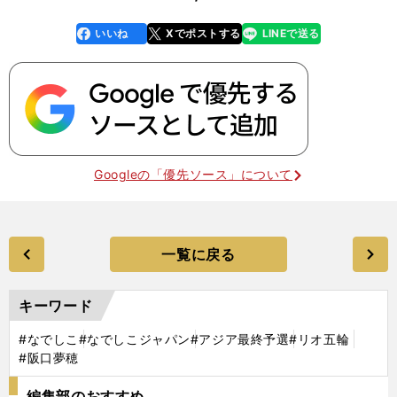
いいね
Xでポストする
LINEで送る
line
faceboo
x
k
Googleの「優先ソース」について
一覧に戻る
キーワード
#なでしこ
#なでしこジャパン
#アジア最終予選
#リオ五輪
#阪口夢穂
編集部のおすすめ