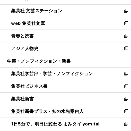
開
ウ
し
集英社 文芸ステーション
く
ィ
い
新
ン
ウ
し
web 集英社文庫
ド
ィ
い
新
ウ
ン
ウ
し
青春と読書
で
ド
ィ
い
新
開
ウ
ン
ウ
し
アジア人物史
く
で
ド
ィ
い
新
開
ウ
ン
ウ
し
学芸・ノンフィクション・新書
く
で
ド
ィ
い
開
ウ
ン
ウ
集英社学芸部 - 学芸・ノンフィクション
く
で
ド
ィ
新
開
ウ
ン
し
集英社ビジネス書
く
で
ド
い
新
開
ウ
ウ
し
集英社新書
く
で
ィ
い
新
開
ン
ウ
し
集英社新書プラス - 知の水先案内人
く
ド
ィ
い
新
ウ
ン
ウ
し
1日5分で、明日は変わる よみタイ yomitai
で
ド
ィ
い
新
開
ウ
ン
ウ