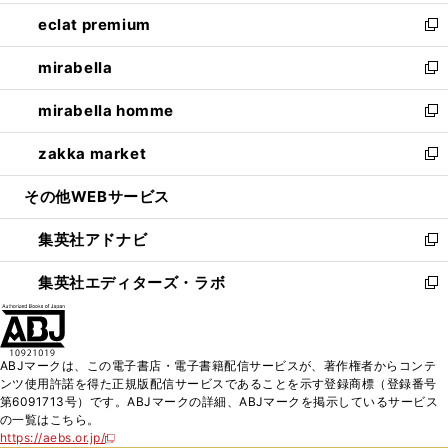
開
ウ
ン
ウ
し
eclat premium
く
で
ド
ィ
い
新
開
ウ
ン
ウ
し
mirabella
く
で
ド
ィ
い
新
開
ウ
ン
ウ
し
mirabella homme
く
で
ド
ィ
い
新
開
ウ
ン
ウ
し
zakka market
く
で
ド
ィ
い
新
開
ウ
ン
ウ
し
その他WEBサービス
く
で
ド
ィ
い
開
ウ
ン
ウ
集英社アドナビ
く
で
ド
ィ
新
開
ウ
ン
し
集英社エディターズ・ラボ
く
で
ド
い
新
開
ウ
ウ
し
く
で
ィ
い
開
ン
ウ
ABJマークは、この電子書店・電子書籍配信サービスが、著作権者からコンテ
く
ド
ィ
ンツ使用許諾を得た正規版配信サービスであることを示す登録商標（登録番号
ウ
ン
第6091713号）です。ABJマークの詳細、ABJマークを掲示しているサービス
で
ド
の一覧はこちら。
開
ウ
https://aebs.or.jp/
新