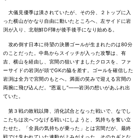
大儀見優季は潰されていたが、その分、２トップに入
った横山がかなり自由に動いたところへ、左サイドに岩
渕が入り、北朝鮮DF陣が後手後手になり始める。
攻め倒す日本に待望の決勝ゴールが生まれたのは80分
のことだった。中島からスイッチが入った攻撃は、有
吉、横山を経由し、宮間の狙いすましたクロスを、ファ
ーサイドの岩渕が頭でGKの脇を差す。ゴールを確信した
岩渕は全力で宮間のもとへ。満面の笑みで迎える宮間の
両腕に飛び込んだ。"恩返し"――岩渕の想いがあふれ出
ていた。
第３戦の敗戦以降、消化試合となった戦いで、なでし
こたちは次へつなげる戦いにしようと、気持ちを奮い立
たせた。「全員の気持ちが乗った」とは宮間だが、最終
戦では失われていた連動がよみがえった。そのカギとな