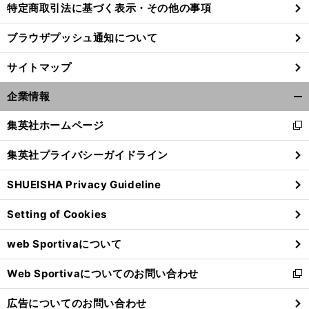
特定商取引法に基づく表示・その他の事項
ブラウザプッシュ通知について
サイトマップ
企業情報
開
く/
集英社ホームページ
新
閉
し
じ
集英社プライバシーガイドライン
い
る
ウ
SHUEISHA Privacy Guideline
ィ
ン
前
へ
Setting of Cookies
ド
ウ
web Sportivaについて
で
開
Web Sportivaについてのお問い合わせ
く
新
し
広告についてのお問い合わせ
い