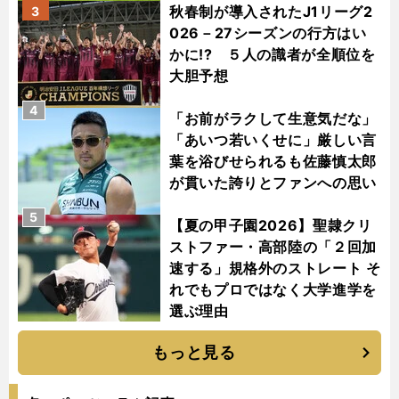
秋春制が導入されたJ1リーグ2
3
026－27シーズンの行方はい
かに!? ５人の識者が全順位を
大胆予想
4
「お前がラクして生意気だな」
「あいつ若いくせに」厳しい言
葉を浴びせられるも佐藤慎太郎
が貫いた誇りとファンへの思い
5
【夏の甲子園2026】聖隷クリ
ストファー・高部陸の「２回加
速する」規格外のストレート そ
れでもプロではなく大学進学を
選ぶ理由
もっと見る