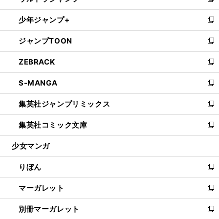
い
新
開
ウ
ン
ウ
し
少年ジャンプ+
く
で
ド
ィ
い
新
開
ウ
ン
ウ
し
ジャンプTOON
く
で
ド
ィ
い
新
開
ウ
ン
ウ
し
ZEBRACK
く
で
ド
ィ
い
新
開
ウ
ン
ウ
し
S-MANGA
く
で
ド
ィ
い
新
開
ウ
ン
ウ
し
集英社ジャンプリミックス
く
で
ド
ィ
い
新
開
ウ
ン
ウ
し
集英社コミック文庫
く
で
ド
ィ
い
新
開
ウ
ン
ウ
し
少女マンガ
く
で
ド
ィ
い
開
ウ
ン
ウ
りぼん
く
で
ド
ィ
新
開
ウ
ン
し
マーガレット
く
で
ド
い
新
開
ウ
ウ
し
別冊マーガレット
く
で
ィ
い
新