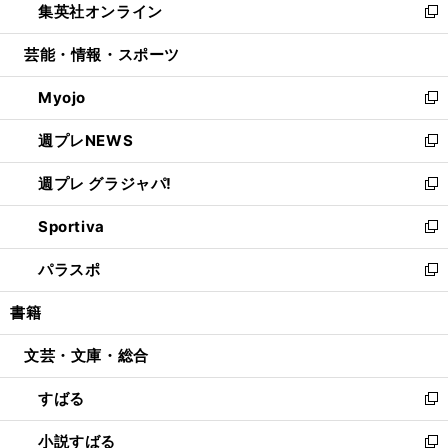
集英社オンライン
く
で
ド
ィ
い
新
開
ウ
ン
ウ
し
芸能・情報・スポーツ
く
で
ド
ィ
い
開
ウ
ン
ウ
Myojo
く
で
ド
ィ
新
開
ウ
ン
し
週プレNEWS
く
で
ド
い
新
開
ウ
ウ
し
週プレ グラジャパ!
く
で
ィ
い
新
開
ン
ウ
し
Sportiva
く
ド
ィ
い
新
ウ
ン
ウ
し
パラスポ
で
ド
ィ
い
新
開
ウ
ン
ウ
し
書籍
く
で
ド
ィ
い
開
ウ
ン
ウ
文芸・文庫・総合
く
で
ド
ィ
開
ウ
ン
すばる
く
で
ド
新
開
ウ
し
小説すばる
く
で
い
新