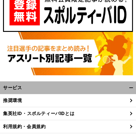
サービス
開
く/
推奨環境
閉
じ
集英社ID・スポルティーバIDとは
る
利用規約・会員規約