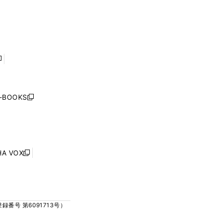
ウ
ウ
ィ
ィ
で
で
ン
ン
開
開
ド
ド
く
く
ウ
ウ
で
で
開
開
く
く
し
い
ウ
j-BOOKS
新
ィ
し
ン
い
ド
ウ
ウ
ィ
で
ン
HA VOX
開
新
ド
く
し
ウ
い
で
ウ
開
ィ
く
号 第6091713号）
ン
ド