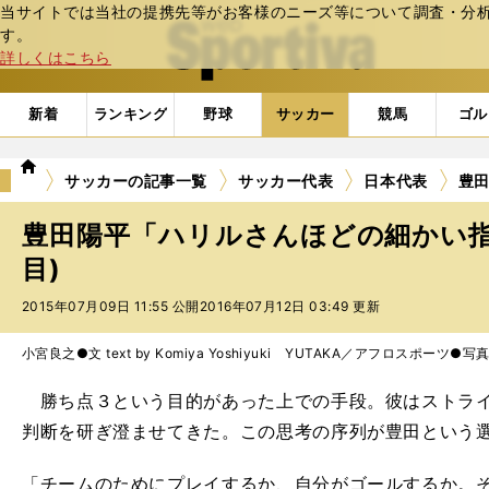
当サイトでは当社の提携先等がお客様のニーズ等について調査・分析し
web Sportiva (webスポルティーバ)
す。
詳しくはこちら
新着
ランキング
野球
サッカー
競馬
ゴル
we
サッカーの記事一覧
サッカー代表
日本代表
豊
b
ス
豊田陽平「ハリルさんほどの細かい指
ポ
ル
目)
テ
2015年07月09日 11:55 公開
2016年07月12日 03:49 更新
ィ
ー
バ
小宮良之●文 text by Komiya Yoshiyuki YUTAKA／アフロスポーツ●写
勝ち点３という目的があった上での手段。彼はストライ
判断を研ぎ澄ませてきた。この思考の序列が豊田という
「チームのためにプレイするか、自分がゴールするか。