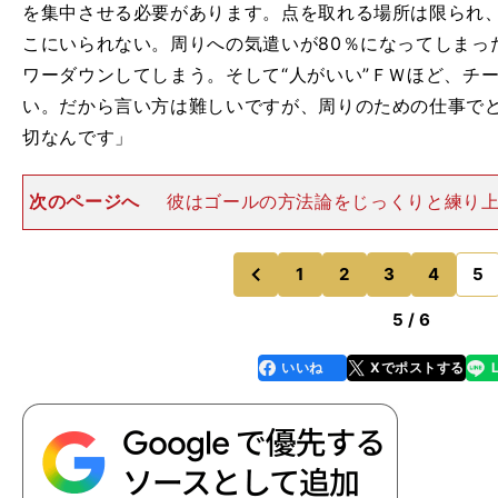
を集中させる必要があります。点を取れる場所は限られ
こにいられない。周りへの気遣いが80％になってしまっ
ワーダウンしてしまう。そして“人がいい”ＦＷほど、チ
い。だから言い方は難しいですが、周りのための仕事で
切なんです」
次のページへ
彼はゴールの方法論をじっくりと練り上
歳になって､その熟練味は増している。実は、彼には一
る。＜33歳でもう一度、ピークが来る＞ 根拠はない。
人や関係者に言
1
2
3
4
5
のページへ
のページへ
前
5 / 6
いいね
Xでポストする
line
faceboo
x
k