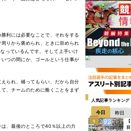
の勝利には必要なことで、それをする
で周りから褒められ、ときに崇められ
になっているんです。そして上手いけ
。いつの間にか、ゴールという仕事が
えられ、補ってもらい、だから自分
して、チームのために働くことをまず
人気記事ランキング
。
今日
昨日
【
1
は、最後のところで40％以上の力
目