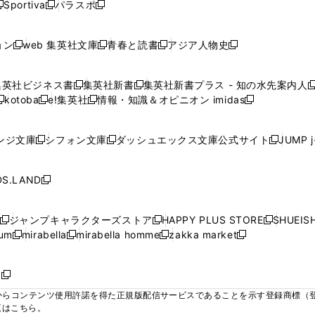
ウ
ウ
ウ
ウ
Sportiva
パラスポ
新
新
ィ
ィ
ィ
ィ
ィ
で
で
で
で
し
し
し
ン
ン
ン
ン
ン
開
開
開
開
い
い
い
ド
ド
ド
ド
ド
ョン
web 集英社文庫
青春と読書
アジア人物史
く
く
く
く
新
新
新
新
ウ
ウ
ウ
ウ
ウ
ウ
ウ
ウ
し
し
し
し
ィ
ィ
ィ
で
で
で
で
で
い
い
い
い
ン
ン
ン
集英社ビジネス書
集英社新書
集英社新書プラス - 知の水先案内人
開
開
開
開
開
新
新
新
ウ
ウ
ウ
ウ
ド
ド
ド
kotoba
e!集英社
情報・知識＆オピニオン imidas
く
く
く
く
く
新
し
新
し
新
ィ
ィ
ィ
ィ
ウ
ウ
ウ
し
し
い
し
い
し
ン
ン
ン
ン
で
で
で
い
い
ウ
い
ウ
い
ド
ド
ド
ド
ンジ文庫
シフォン文庫
ダッシュエックス文庫公式サイト
JUMP 
開
開
開
新
新
新
ウ
ウ
ィ
ウ
ィ
ウ
ウ
ウ
ウ
ウ
く
く
く
し
し
し
ィ
ィ
ン
ィ
ン
ィ
で
で
で
で
い
い
い
ン
ン
ド
ン
ド
ン
S.LAND
開
開
開
開
新
ウ
ウ
ウ
ド
ド
ウ
ド
ウ
ド
く
く
く
く
し
ィ
ィ
ィ
ウ
ウ
で
ウ
で
ウ
い
ン
ン
ン
ジャンプキャラクターズストア
HAPPY PLUS STORE
SHUEIS
で
で
開
で
開
で
新
新
新
ウ
ド
ド
ド
ium
mirabella
mirabella homme
zakka market
開
開
く
開
く
開
し
新
新
新
し
新
し
ィ
ウ
ウ
ウ
く
く
く
く
い
し
し
い
し
し
い
ン
で
で
で
ウ
い
い
ウ
い
い
ウ
ド
ボ
開
開
開
新
ィ
ウ
ウ
ィ
ウ
ウ
ィ
ウ
く
く
く
し
らコンテンツ使用許諾を得た正規版配信サービスであることを示す登録商標（登録番
ン
ィ
ィ
ン
ィ
ィ
ン
で
い
覧はこちら。
ド
ン
ン
ド
ン
ン
ド