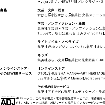
ウ
ド
ウ
ウ
Myojo
週プレNEWS
週プレ グラジャパ!
く
く
新
新
新
ィ
ウ
ィ
ィ
ィ
で
ウ
で
で
し
し
ン
ィ
ン
ン
ン
書籍
文芸・文庫・総合
開
で
開
開
い
い
ド
ン
ド
ド
ド
すばる
小説すばる
集英社 文芸ステーシ
く
開
く
く
新
新
ウ
ウ
ウ
ド
ウ
ウ
ウ
く
し
し
ィ
ィ
学芸・ノンフィクション・新書
で
ウ
で
で
で
い
い
ン
ン
集英社学芸部 - 学芸・ノンフィクション
開
で
開
開
開
新
ウ
ウ
ド
ド
1日5分で、明日は変わる よみタイ yomitai
く
開
く
く
く
し
新
ィ
ィ
ウ
ウ
く
い
ン
ン
ライトノベル・ノベライズ
で
で
ウ
ド
ド
集英社Webマガジン コバルト
集英社オレ
開
開
新
ィ
ウ
ウ
く
く
し
ン
キッズ
で
で
い
ド
集英社みらい文庫
集英社の児童図書 S-KID
開
開
新
ウ
ウ
く
く
し
ィ
オンラインストア・
オンラインストア
で
い
ン
その他WEBサービス
OTO
SHUEISHA MANGA-ART HERITAGE
開
新
ウ
ド
LEEマルシェ
SHOP Marisol
eclat prem
く
し
新
新
ィ
ウ
い
し
し
ン
その他WEBサービス
で
ウ
い
い
ド
集英社アドナビ
集英社エディターズ・ラ
開
新
ィ
ウ
ウ
ウ
く
し
ABJマークは、この電子書店・電子書籍配信サービスが、著作権者か
ン
ィ
ィ
で
い
です。ABJマークの詳細、ABJマークを掲示しているサービスの一
ド
ン
ン