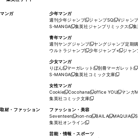
ウ
い
ィ
ウ
マンガ
少年マンガ
ン
ィ
週刊少年ジャンプ
ジャンプSQ
Vジャン
ド
ン
新
新
S-MANGA
集英社ジャンプリミックス
集
ウ
ド
新
し
し
新
で
ウ
し
い
い
し
青年マンガ
開
で
い
ウ
ウ
い
週刊ヤングジャンプ
ヤングジャンプ定期
新
く
開
ウ
ィ
ィ
ウ
ウルトラジャンプ
少年ジャンプ+
ジャン
新
し
新
く
ィ
ン
ン
ィ
し
い
し
ン
ド
ド
ン
少女マンガ
い
ウ
い
ド
ウ
ウ
ド
りぼん
マーガレット
別冊マーガレット
新
新
新
ウ
ィ
ウ
ウ
で
で
ウ
S-MANGA
集英社コミック文庫
し
新
し
新
ィ
ン
ィ
で
開
開
で
い
し
い
し
ン
ド
ン
女性マンガ
開
く
く
開
ウ
い
ウ
い
ド
ウ
ド
Cookie
Cocohana
office YOU
マンガM
く
く
新
新
新
ィ
ウ
ィ
ウ
ウ
で
ウ
集英社コミック文庫
し
新
し
し
ン
ィ
ン
ィ
で
開
で
い
し
い
い
ド
ン
ド
ン
取材・ファッション
ファッション・美容
開
く
開
ウ
い
ウ
ウ
ウ
ド
ウ
ド
Seventeen
non-no
BAILA
MAQUIA
S
く
く
新
新
新
新
ィ
ウ
ィ
ィ
で
ウ
で
ウ
集英社オンライン
し
新
し
し
し
ン
ィ
ン
ン
開
で
開
で
い
し
い
い
い
ド
ン
ド
ド
芸能・情報・スポーツ
く
開
く
開
ウ
い
ウ
ウ
ウ