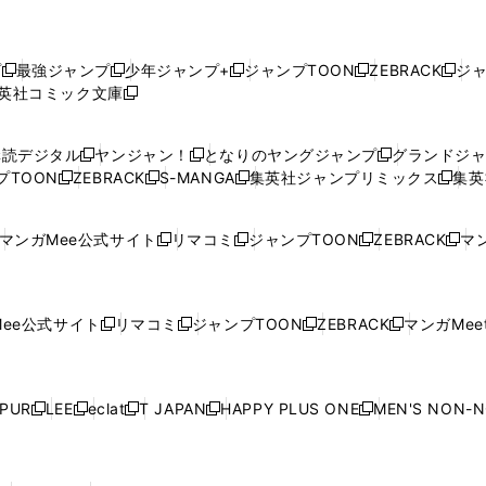
プ
最強ジャンプ
少年ジャンプ+
ジャンプTOON
ZEBRACK
ジ
新
新
新
新
新
英社コミック文庫
し
新
し
し
し
し
い
い
し
い
い
い
ウ
ウ
い
ウ
ウ
ウ
購読デジタル
ヤンジャン！
となりのヤングジャンプ
グランドジ
新
新
新
ィ
ィ
ウ
ィ
ィ
ィ
プTOON
ZEBRACK
S-MANGA
集英社ジャンプリミックス
集英
新
し
新
し
新
し
新
ン
ン
ィ
ン
ン
ン
し
い
し
い
し
い
し
ド
ド
ン
ド
ド
ド
い
ウ
い
ウ
い
ウ
い
ウ
ウ
ド
ウ
ウ
ウ
マンガMee公式サイト
リマコミ
ジャンプTOON
ZEBRACK
マン
新
新
新
新
ウ
ィ
ウ
ィ
ウ
ィ
ウ
で
で
ウ
で
で
で
し
し
し
し
し
ィ
ン
ィ
ン
ィ
ン
ィ
開
開
で
開
開
開
い
い
い
い
い
ン
ド
ン
ド
ン
ド
ン
く
く
開
く
く
く
ウ
ウ
ウ
ウ
ウ
ド
ウ
ド
ウ
ド
ウ
ド
ee公式サイト
リマコミ
ジャンプTOON
ZEBRACK
マンガMeet
く
新
新
新
新
ィ
ィ
ィ
ィ
ィ
ウ
で
ウ
で
ウ
で
ウ
し
し
し
し
ン
ン
ン
ン
ン
で
開
で
開
で
開
で
い
い
い
い
ド
ド
ド
ド
ド
開
く
開
く
開
く
開
ウ
ウ
ウ
ウ
ウ
ウ
ウ
ウ
ウ
PUR
LEE
eclat
T JAPAN
HAPPY PLUS ONE
MEN'S NON-
く
く
く
く
新
新
新
新
新
ィ
ィ
ィ
ィ
で
で
で
で
で
し
し
し
し
し
ン
ン
ン
ン
開
開
開
開
開
い
い
い
い
い
ド
ド
ド
ド
く
く
く
く
く
ウ
ウ
ウ
ウ
ウ