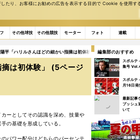
たり、お客様にお勧めの広告を表⽰する⽬的で Cookie を使⽤す
フ
その他球技
その他競技
モーター
フォト
連載
田陽平「ハリルさんほどの細かい指摘は初体験」
編集部のおすすめ
5ページ目
スポルテ
摘は初体験」 (5ページ
集号 Vol
スポルテ
月16日発
最新記事
真
プッシュ
いて
カーとしてその認識を深め、技量や
選手の基礎を形成している。
そのパワー配分はどちらのパーセンテ