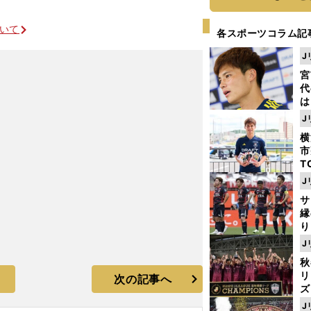
ついて
各スポーツコラム記
J
宮
代
は
が
J
日
横
た
市
T
K
J
級
サ
ャ
縁
り
開
J
見
秋
リ
次の記事へ
ズ
J