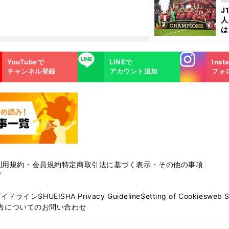
を
J
人
は
に
と
Instagra
LINE
YouTubeで
LINEで
Inst
m
チャンネル登録
アカウント追加
フォ
利用規約・会員規約
特定商取引法に基づく表示・その他の事項
プ
ガイドライン
SHUEISHA Privacy Guideline
Setting of Cookies
web 
告についてのお問い合わせ