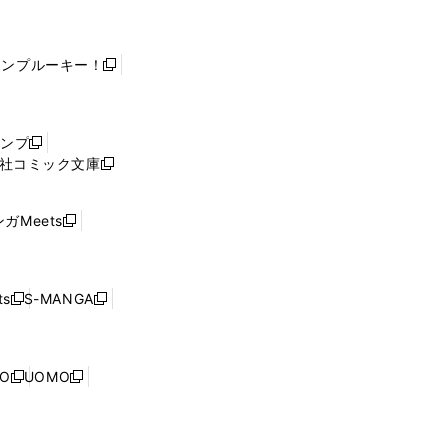
ャンプルーキー！
新
し
い
ウ
ャンプ
新
ィ
社コミック文庫
し
新
ン
い
し
ド
ウ
い
ウ
ガMeets
新
ィ
ウ
で
し
ン
ィ
開
い
ド
ン
く
ウ
ウ
ド
s
S-MANGA
新
新
ィ
で
ウ
し
し
ン
開
で
い
い
ド
く
開
ウ
ウ
ウ
NO
UOMO
く
新
新
ィ
ィ
で
し
し
ン
ン
開
い
い
ド
ド
く
ウ
ウ