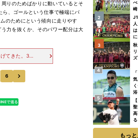
べ
、周りのためばかりに動いているとそ
崎
たら、ゴールという仕事で極端にパ
「
J
2
ームのためにという傾向に走りやす
て
人
どう力を抜くか、そのパワー配分は大
は
に
と
秋
3
リ
げてきた。30
ズ
つの持論があ
しかし親しい知
4
を
「
次
6
気
く
浴
5
太
【
LINEで送る
ァ
聖
高
る
ト
く
もっと