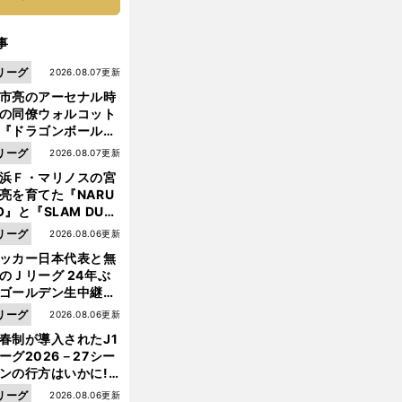
事
リーグ
2026.08.07更新
市亮のアーセナル時
の同僚ウォルコット
『ドラゴンボール』
大好き ポドルスキは
リーグ
2026.08.07更新
向小次郎に憧れてい
浜Ｆ・マリノスの宮
亮を育てた『NARU
O』と『SLAM DUN
』 中京大中京の同
リーグ
2026.08.06更新
生・木原龍一は"ジ
前
ッカー日本代表と無
へ
ンプ係"だった
のＪリーグ 24年ぶ
ゴールデン生中継の
幕戦でヘタな試合は
リーグ
2026.08.06更新
せられない
春制が導入されたJ1
ーグ2026－27シー
ンの行方はいかに!?
５人の識者が全順位
リーグ
2026.08.06更新