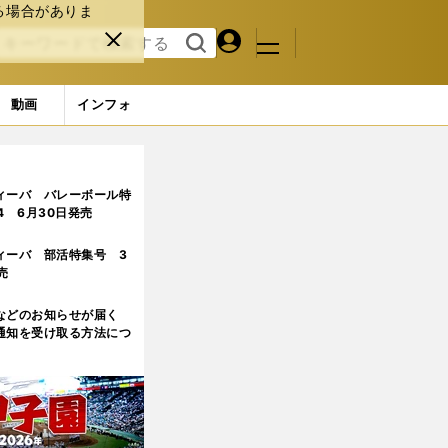
る場合がありま
マイペ
閉じ
検索
メニュ
ー
る
す
ジ
る
動画
インフォ
ィーバ バレーボール特
.4 6月30日発売
ィーバ 部活特集号 3
売
などのお知らせが届く
通知を受け取る方法につ