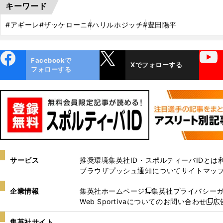
キーワード
#アギーレ
#ザッケローニ
#ハリルホジッチ
#豊田陽平
ebo
X
YouTube
Facebookで
Xでフォローする
ok
フォローする
サービス
推奨環境
集英社ID・スポルティーバIDとは
ブラウザプッシュ通知について
サイトマッ
企業情報
集英社ホームページ
集英社プライバシー
新
Web Sportivaについてのお問い合わせ
広
し
新
い
し
集英社サイト