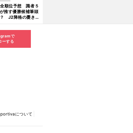
大胆予想
1全順位予想 識者５
が推す優勝候補筆頭
？ J2降格の憂き目
遭いそうな３クラブ
は？
agramで
ローする
Sportivaについて