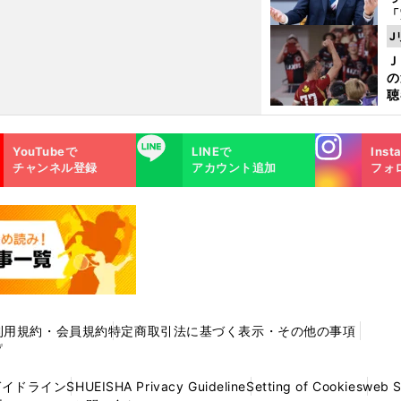
し
「
ェ
J
ま
Ｊ
ジ
の
則
聴
る
い
Instagra
LINE
YouTubeで
LINEで
Inst
m
チャンネル登録
アカウント追加
フォ
利用規約・会員規約
特定商取引法に基づく表示・その他の事項
プ
ガイドライン
SHUEISHA Privacy Guideline
Setting of Cookies
web 