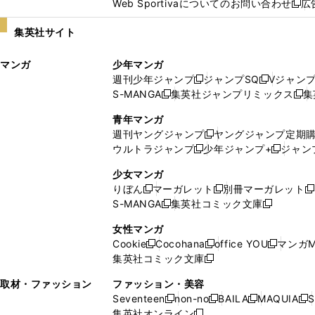
Web Sportivaについてのお問い合わせ
広
し
新
い
し
集英社サイト
ウ
い
ィ
ウ
マンガ
少年マンガ
ン
ィ
週刊少年ジャンプ
ジャンプSQ
Vジャン
ド
ン
新
新
S-MANGA
集英社ジャンプリミックス
集
ウ
ド
新
し
し
新
で
ウ
し
い
い
し
青年マンガ
開
で
い
ウ
ウ
い
週刊ヤングジャンプ
ヤングジャンプ定期
新
く
開
ウ
ィ
ィ
ウ
ウルトラジャンプ
少年ジャンプ+
ジャン
新
し
新
く
ィ
ン
ン
ィ
し
い
し
ン
ド
ド
ン
少女マンガ
い
ウ
い
ド
ウ
ウ
ド
りぼん
マーガレット
別冊マーガレット
新
新
新
ウ
ィ
ウ
ウ
で
で
ウ
S-MANGA
集英社コミック文庫
し
新
し
新
ィ
ン
ィ
で
開
開
で
い
し
い
し
ン
ド
ン
女性マンガ
開
く
く
開
ウ
い
ウ
い
ド
ウ
ド
Cookie
Cocohana
office YOU
マンガM
く
く
新
新
新
ィ
ウ
ィ
ウ
ウ
で
ウ
集英社コミック文庫
し
新
し
し
ン
ィ
ン
ィ
で
開
で
い
し
い
い
ド
ン
ド
ン
取材・ファッション
ファッション・美容
開
く
開
ウ
い
ウ
ウ
ウ
ド
ウ
ド
Seventeen
non-no
BAILA
MAQUIA
S
く
く
新
新
新
新
ィ
ウ
ィ
ィ
で
ウ
で
ウ
集英社オンライン