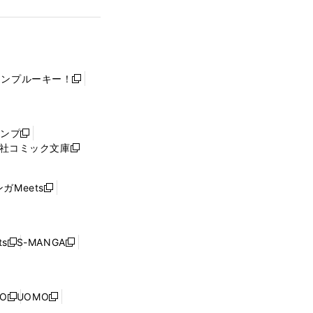
ャンプルーキー！
新
し
い
ウ
ャンプ
新
ィ
社コミック文庫
し
新
ン
い
し
ド
ウ
い
ウ
ガMeets
新
ィ
ウ
で
し
ン
ィ
開
い
ド
ン
く
ウ
ウ
ド
s
S-MANGA
新
新
ィ
で
ウ
し
し
ン
開
で
い
い
ド
く
開
ウ
ウ
ウ
NO
UOMO
く
新
新
ィ
ィ
で