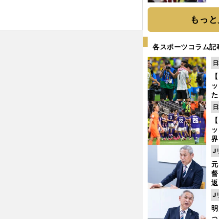
い
もっと
各スポーツコラム記
日
【
ッ
た
ン
日
プ
【
ッ
界
ゲ
J
ド
元
督
返
も
J
が
明
然