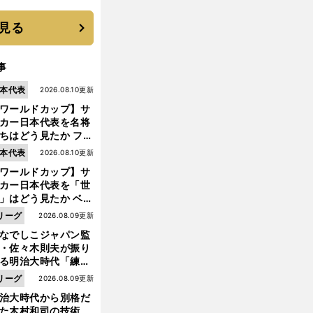
たか
見る
事
本代表
2026.08.10更新
ワールドカップ】サ
カー日本代表を名将
ちはどう見たか ファ
・ハール、クロッ
本代表
2026.08.10更新
、フリック...
ワールドカップ】サ
カー日本代表を「世
」はどう見たか ベン
ル、スカローニ、モ
宇
自
」
リーグ
2026.08.09更新
佐美貴史が激白「
分が代表に呼ばれなかった真相
リッチ...
なでしこジャパン監
・佐々木則夫が振り
る明治大時代「練習
しない（木村）和司
リーグ
2026.08.09更新
脚光を浴びて...。全
治大時代から別格だ
面白くない４年間で
った木村和司の技術