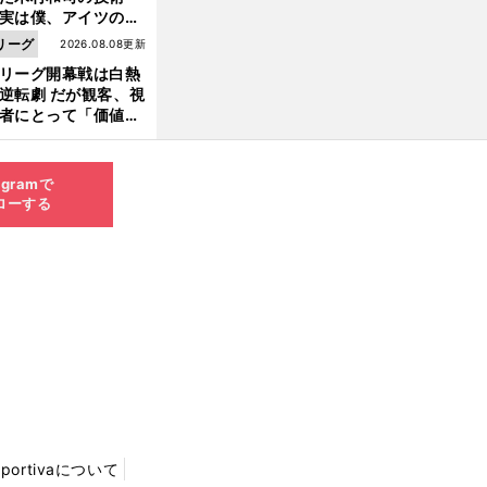
た」
実は僕、アイツのフ
イントを真似してい
リーグ
2026.08.08更新
した」と元なでしこ
リーグ開幕戦は白熱
ャパン監督・佐々木
逆転劇 だが観客、視
夫
者にとって「価値あ
イベント」になって
たか
agramで
ローする
Sportivaについて