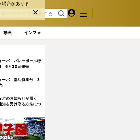
る場合がありま
マイペ
閉じ
検索
メニュ
ー
る
す
ジ
る
動画
インフォ
ィーバ バレーボール特
.4 6月30日発売
ィーバ 部活特集号 3
売
などのお知らせが届く
通知を受け取る方法につ