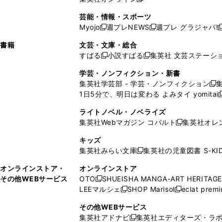
し
新
し
し
し
ン
ィ
ン
ン
開
で
開
で
い
し
い
い
い
ド
ン
ド
ド
芸能・情報・スポーツ
く
開
く
開
ウ
い
ウ
ウ
ウ
ウ
ド
ウ
ウ
Myojo
週プレNEWS
週プレ グラジャパ!
く
く
新
新
新
ィ
ウ
ィ
ィ
ィ
で
ウ
で
で
し
し
ン
ィ
ン
ン
ン
書籍
文芸・文庫・総合
開
で
開
開
い
い
ド
ン
ド
ド
ド
すばる
小説すばる
集英社 文芸ステーシ
く
開
く
く
新
新
ウ
ウ
ウ
ド
ウ
ウ
ウ
く
し
し
ィ
ィ
学芸・ノンフィクション・新書
で
ウ
で
で
で
い
い
ン
ン
集英社学芸部 - 学芸・ノンフィクション
開
で
開
開
開
新
ウ
ウ
ド
ド
1日5分で、明日は変わる よみタイ yomitai
く
開
く
く
く
し
新
ィ
ィ
ウ
ウ
く
い
ン
ン
ライトノベル・ノベライズ
で
で
ウ
ド
ド
集英社Webマガジン コバルト
集英社オレ
開
開
新
ィ
ウ
ウ
く
く
し
ン
キッズ
で
で
い
ド
集英社みらい文庫
集英社の児童図書 S-KID
開
開
新
ウ
ウ
く
く
し
ィ
オンラインストア・
オンラインストア
で
い
ン
その他WEBサービス
OTO
SHUEISHA MANGA-ART HERITAGE
開
新
ウ
ド
LEEマルシェ
SHOP Marisol
eclat prem
く
し
新
新
ィ
ウ
い
し
し
ン
その他WEBサービス
で
ウ
い
い
ド
集英社アドナビ
集英社エディターズ・ラ
開
新