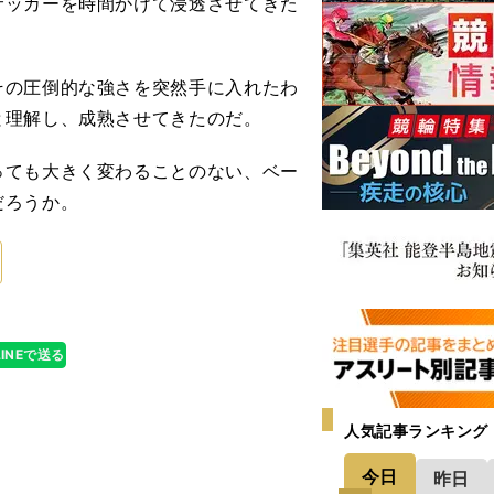
サッカーを時間かけて浸透させてきた
の圧倒的な強さを突然手に入れたわ
と理解し、成熟させてきたのだ。
ても大きく変わることのない、ベー
だろうか。
LINEで送る
人気記事ランキング
今日
昨日