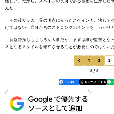
難しい。だから、スペインの長所である技術を生かした
んだ」
その後サッカー界の頂点に立ったスペインも、決してそ
けではない。自分たちのストロングポイントをしっかり
新監督探しももちろん大事だが、まずは誰が監督となっ
スとなるスタイルを確立させることが必要なのではない
1
2
3
のページへ
前
3 / 3
いいね
Xでポストする
line
faceboo
x
k