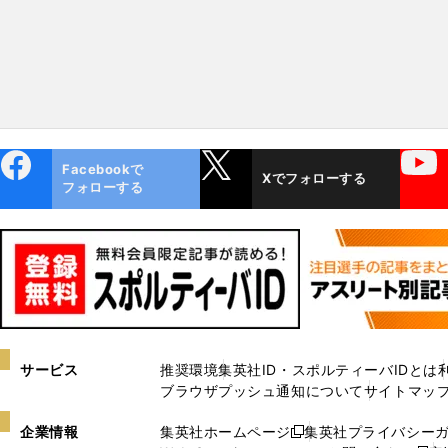
ebo
X
YouTube
Facebookで
Xでフォローする
ok
フォローする
サービス
推奨環境
集英社ID・スポルティーバIDとは
ブラウザプッシュ通知について
サイトマッ
企業情報
集英社ホームページ
集英社プライバシー
新