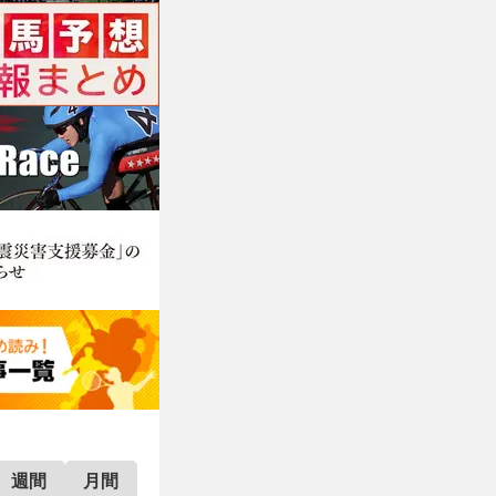
週間
月間