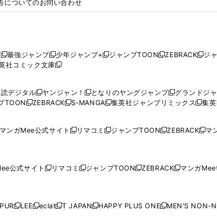
告についてのお問い合わせ
プ
最強ジャンプ
少年ジャンプ+
ジャンプTOON
ZEBRACK
ジ
新
新
新
新
新
英社コミック文庫
し
新
し
し
し
し
い
い
し
い
い
い
ウ
ウ
い
ウ
ウ
ウ
購読デジタル
ヤンジャン！
となりのヤングジャンプ
グランドジ
新
新
新
ィ
ィ
ウ
ィ
ィ
ィ
プTOON
ZEBRACK
S-MANGA
集英社ジャンプリミックス
集英
新
し
新
し
新
し
新
ン
ン
ィ
ン
ン
ン
し
い
し
い
し
い
し
ド
ド
ン
ド
ド
ド
い
ウ
い
ウ
い
ウ
い
ウ
ウ
ド
ウ
ウ
ウ
マンガMee公式サイト
リマコミ
ジャンプTOON
ZEBRACK
マン
新
新
新
新
ウ
ィ
ウ
ィ
ウ
ィ
ウ
で
で
ウ
で
で
で
し
し
し
し
し
ィ
ン
ィ
ン
ィ
ン
ィ
開
開
で
開
開
開
い
い
い
い
い
ン
ド
ン
ド
ン
ド
ン
く
く
開
く
く
く
ウ
ウ
ウ
ウ
ウ
ド
ウ
ド
ウ
ド
ウ
ド
ee公式サイト
リマコミ
ジャンプTOON
ZEBRACK
マンガMeet
く
新
新
新
新
ィ
ィ
ィ
ィ
ィ
ウ
で
ウ
で
ウ
で
ウ
し
し
し
し
ン
ン
ン
ン
ン
で
開
で
開
で
開
で
い
い
い
い
ド
ド
ド
ド
ド
開
く
開
く
開
く
開
ウ
ウ
ウ
ウ
ウ
ウ
ウ
ウ
ウ
PUR
LEE
eclat
T JAPAN
HAPPY PLUS ONE
MEN'S NON-
く
く
く
く
新
新
新
新
新
ィ
ィ
ィ
ィ
で
で
で
で
で