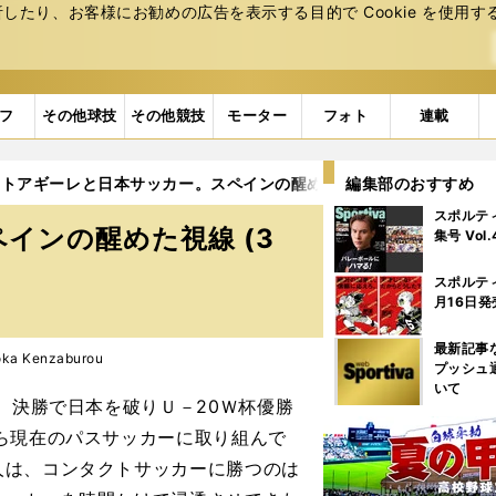
たり、お客様にお勧めの広告を表⽰する⽬的で Cookie を使⽤す
フ
その他球技
その他競技
モーター
フォト
連載
ストアギーレと日本サッカー。スペインの醒めた視線
編集部のおすすめ
3ページ目
スポルテ
インの醒めた視線 (3
集号 Vol
スポルテ
月16日発
最新記事
a Kenzaburou
プッシュ
いて
、決勝で日本を破りＵ－20Ｗ杯優勝
ら現在のパスサッカーに取り組んで
人は、コンタクトサッカーに勝つのは