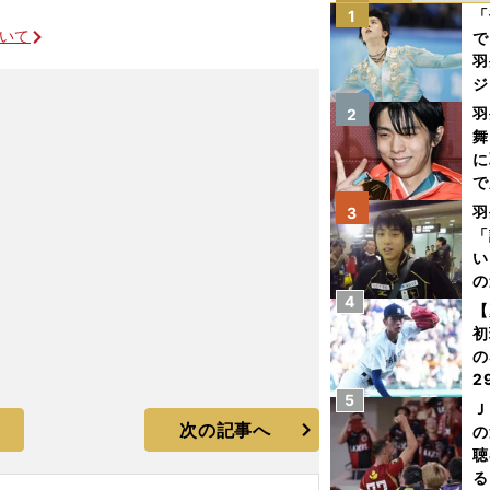
「
1
ついて
で
羽
ジ
羽
2
舞
に
で
羽
3
「
い
の
4
【
初
の
2
5
だ
Ｊ
底
次の記事へ
の
聴
る