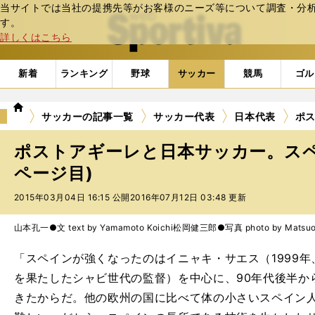
当サイトでは当社の提携先等がお客様のニーズ等について調査・分析し
web Sportiva (webスポルティーバ)
す。
詳しくはこちら
新着
ランキング
野球
サッカー
競馬
ゴル
we
サッカーの記事一覧
サッカー代表
日本代表
ポ
b
ス
ポストアギーレと日本サッカー。スペ
ポ
ル
ページ目)
テ
2015年03月04日 16:15 公開
2016年07月12日 03:48 更新
ィ
ー
バ
山本孔一●文 text by Yamamoto Koichi
松岡健三郎●写真 photo by Matsuok
「スペインが強くなったのはイニャキ・サエス（1999年
を果たしたシャビ世代の監督）を中心に、90年代後半か
きたからだ。他の欧州の国に比べて体の小さいスペイン