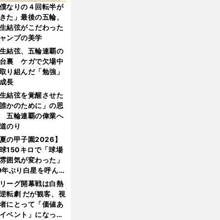
僕なりの４回転半が
きた」最後の五輪、
生結弦がこだわった
ャンプの美学
生結弦、五輪連覇の
台裏 ケガで欠場中
取り組んだ「勉強」
成長
生結弦を覚醒させた
誰かのために」の思
 五輪連覇の偉業へ
道のり
夏の甲子園2026】
球150キロで「球場
雰囲気が変わった」
9年ぶり白星を呼ん
大分商・平田玲翔の
リーグ開幕戦は白熱
知れぬ才能
逆転劇 だが観客、視
者にとって「価値あ
イベント」になって