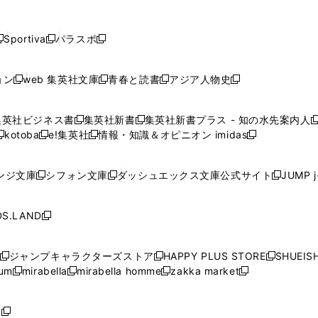
し
し
し
し
し
ン
ン
ン
ン
開
開
開
開
開
い
い
い
い
い
ド
ド
ド
ド
く
く
く
く
く
ウ
ウ
ウ
ウ
ウ
ウ
ウ
ウ
ウ
Sportiva
パラスポ
新
新
ィ
ィ
ィ
ィ
ィ
で
で
で
で
し
し
し
ン
ン
ン
ン
ン
開
開
開
開
い
い
い
ド
ド
ド
ド
ド
ョン
web 集英社文庫
青春と読書
アジア人物史
く
く
く
く
新
新
新
新
ウ
ウ
ウ
ウ
ウ
ウ
ウ
ウ
し
し
し
し
ィ
ィ
ィ
で
で
で
で
で
い
い
い
い
ン
ン
ン
集英社ビジネス書
集英社新書
集英社新書プラス - 知の水先案内人
開
開
開
開
開
新
新
新
ウ
ウ
ウ
ウ
ド
ド
ド
kotoba
e!集英社
情報・知識＆オピニオン imidas
く
く
く
く
く
新
し
新
し
新
ィ
ィ
ィ
ィ
ウ
ウ
ウ
し
し
い
し
い
し
ン
ン
ン
ン
で
で
で
い
い
ウ
い
ウ
い
ド
ド
ド
ド
ンジ文庫
シフォン文庫
ダッシュエックス文庫公式サイト
JUMP 
開
開
開
新
新
新
ウ
ウ
ィ
ウ
ィ
ウ
ウ
ウ
ウ
ウ
く
く
く
し
し
し
ィ
ィ
ン
ィ
ン
ィ
で
で
で
で
い
い
い
ン
ン
ド
ン
ド
ン
S.LAND
開
開
開
開
新
ウ
ウ
ウ
ド
ド
ウ
ド
ウ
ド
く
く
く
く
し
ィ
ィ
ィ
ウ
ウ
で
ウ
で
ウ
い
ン
ン
ン
ジャンプキャラクターズストア
HAPPY PLUS STORE
SHUEIS
で
で
開
で
開
で
新
新
新
ウ
ド
ド
ド
ium
mirabella
mirabella homme
zakka market
開
開
く
開
く
開
し
新
新
新
し
新
し
ィ
ウ
ウ
ウ
く
く
く
く
い
し
し
い
し
し
い
ン
で
で
で
ウ
い
い
ウ
い
い
ウ
ド
ボ
開
開
開
新