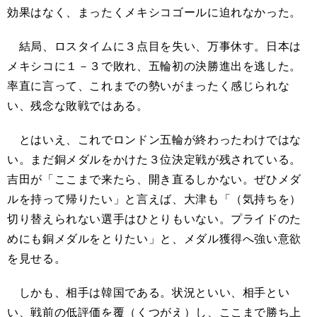
効果はなく、まったくメキシコゴールに迫れなかった。
結局、ロスタイムに３点目を失い、万事休す。日本は
メキシコに１－３で敗れ、五輪初の決勝進出を逃した。
率直に言って、これまでの勢いがまったく感じられな
い、残念な敗戦ではある。
とはいえ、これでロンドン五輪が終わったわけではな
い。まだ銅メダルをかけた３位決定戦が残されている。
吉田が「ここまで来たら、開き直るしかない。ぜひメダ
ルを持って帰りたい」と言えば、大津も「（気持ちを）
切り替えられない選手はひとりもいない。プライドのた
めにも銅メダルをとりたい」と、メダル獲得へ強い意欲
を見せる。
しかも、相手は韓国である。状況といい、相手とい
い、戦前の低評価を覆（くつがえ）し、ここまで勝ち上