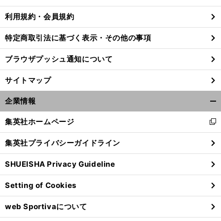
利用規約・会員規約
特定商取引法に基づく表示・その他の事項
【
な
】
？
でしこジャパン
因縁の相手アメリカとの決勝でカギを握るのは
ブラウザプッシュ通知について
サイトマップ
企業情報
開
く/
集英社ホームページ
新
閉
し
じ
集英社プライバシーガイドライン
い
る
ウ
SHUEISHA Privacy Guideline
ィ
ン
Setting of Cookies
ド
ウ
web Sportivaについて
で
開