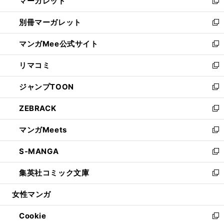
マーガレット
く
で
ド
い
新
開
ウ
ウ
し
別冊マーガレット
く
で
ィ
い
新
開
ン
ウ
し
マンガMee公式サイト
く
ド
ィ
い
新
ウ
ン
ウ
し
リマコミ
で
ド
ィ
い
新
開
ウ
ン
ウ
し
ジャンプTOON
く
で
ド
ィ
い
新
開
ウ
ン
ウ
し
ZEBRACK
く
で
ド
ィ
い
新
開
ウ
ン
ウ
し
マンガMeets
く
で
ド
ィ
い
新
開
ウ
ン
ウ
し
S-MANGA
く
で
ド
ィ
い
新
開
ウ
ン
ウ
し
集英社コミック文庫
く
で
ド
ィ
い
新
開
ウ
ン
ウ
し
女性マンガ
く
で
ド
ィ
い
開
ウ
ン
ウ
Cookie
く
で
ド
ィ
新