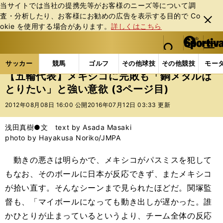
当サイトでは当社の提携先等がお客様のニーズ等について調
査・分析したり、お客様にお勧めの広告を表⽰する⽬的で Co
閉じ
okie を使⽤する場合があります。
詳しくはこちら
る
マイペ
web Sportiva (webスポルティーバ)
検索
メニュ
we
ー
サッカーの記事一覧
サッカー代表
日本代表
【
b
ジ
サッカー
競馬
ゴルフ
その他球技
その他競技
モー
ス
【五輪代表】メキシコに完敗も「銅メダルは
ポ
とりたい」と強い意欲 (3ページ目)
ル
テ
2012年08月08日 16:00 公開
2016年07月12日 03:33 更新
ィ
ー
浅田真樹●文 text by Asada Masaki
バ
photo by Hayakusa Noriko/JMPA
動きの悪さは明らかで、メキシコがパスミスを犯して
もなお、そのボールに日本が反応できず、またメキシコ
が拾い直す。そんなシーンまで見られたほどだ。関塚監
督も、「マイボールになっても動き出しが遅かった。誰
かひとりが止まっているというより、チーム全体の反応