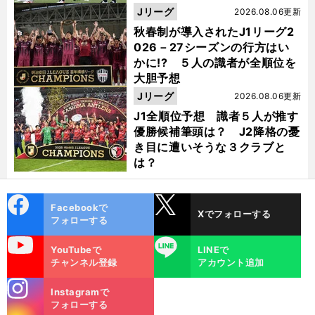
Jリーグ
2026.08.06更新
秋春制が導入されたJ1リーグ2
026－27シーズンの行方はい
かに!? ５人の識者が全順位を
大胆予想
Jリーグ
2026.08.06更新
J1全順位予想 識者５人が推す
優勝候補筆頭は？ J2降格の憂
き目に遭いそうな３クラブと
は？
cebo
X
Facebookで
Xでフォローする
ok
フォローする
uTube
LINE
YouTubeで
LINEで
チャンネル登録
アカウント追加
stagra
Instagramで
m
フォローする