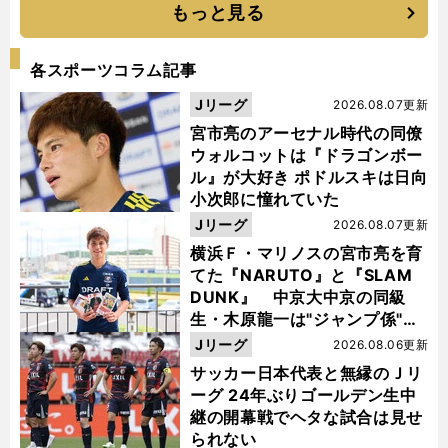
もっと見る
各スポーツコラム記事
Jリーグ
2026.08.07更新
宮市亮のアーセナル時代の同僚
ウォルコットは『ドラゴンボー
ル』が大好き ポドルスキは日向
小次郎に憧れていた
Jリーグ
2026.08.07更新
横浜Ｆ・マリノスの宮市亮を育
てた『NARUTO』と『SLAM
DUNK』 中京大中京の同級
生・木原龍一は"ジャンプ係"だ
った
Jリーグ
2026.08.06更新
サッカー日本代表と無縁のＪリ
ーグ 24年ぶりゴールデン生中
継の開幕戦でヘタな試合は見せ
られない