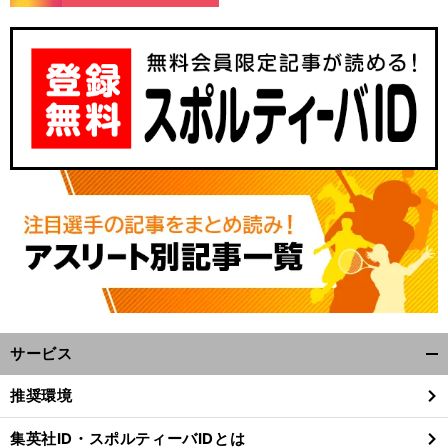
サービス
開
く/
推奨環境
閉
じ
集英社ID・スポルティーバIDとは
る