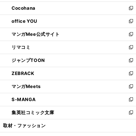
開
ウ
ン
し
Cocohana
く
で
ド
い
新
開
ウ
ウ
し
office YOU
く
で
ィ
い
新
開
ン
ウ
し
マンガMee公式サイト
く
ド
ィ
い
新
ウ
ン
ウ
し
リマコミ
で
ド
ィ
い
新
開
ウ
ン
ウ
し
ジャンプTOON
く
で
ド
ィ
い
新
開
ウ
ン
ウ
し
ZEBRACK
く
で
ド
ィ
い
新
開
ウ
ン
ウ
し
マンガMeets
く
で
ド
ィ
い
新
開
ウ
ン
ウ
し
S-MANGA
く
で
ド
ィ
い
新
開
ウ
ン
ウ
し
集英社コミック文庫
く
で
ド
ィ
い
新
開
ウ
ン
ウ
し
取材・ファッション
く
で
ド
ィ
い
開
ウ
ン
ウ