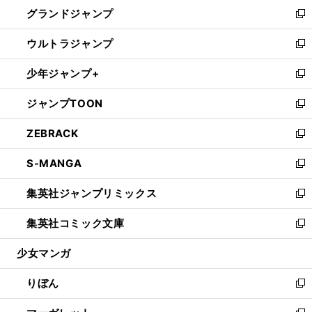
ウ
し
グランドジャンプ
で
ド
ィ
い
新
開
ウ
ン
ウ
し
ウルトラジャンプ
く
で
ド
ィ
い
新
開
ウ
ン
ウ
し
少年ジャンプ+
く
で
ド
ィ
い
新
開
ウ
ン
ウ
し
ジャンプTOON
く
で
ド
ィ
い
新
開
ウ
ン
ウ
し
ZEBRACK
く
で
ド
ィ
い
新
開
ウ
ン
ウ
し
S-MANGA
く
で
ド
ィ
い
新
開
ウ
ン
ウ
し
集英社ジャンプリミックス
く
で
ド
ィ
い
新
開
ウ
ン
ウ
し
集英社コミック文庫
く
で
ド
ィ
い
新
開
ウ
ン
ウ
し
少女マンガ
く
で
ド
ィ
い
開
ウ
ン
ウ
りぼん
く
で
ド
ィ
新
開
ウ
ン
し