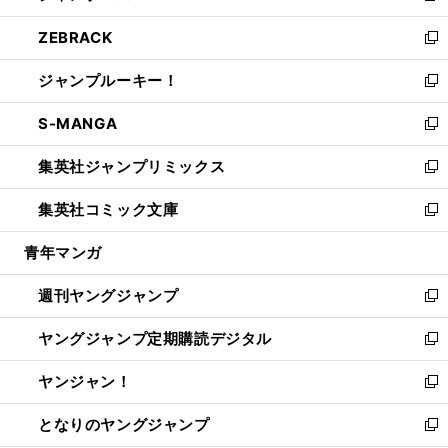
開
ウ
ン
ウ
し
ZEBRACK
く
で
ド
ィ
い
新
開
ウ
ン
ウ
し
ジャンプルーキー！
く
で
ド
ィ
い
新
開
ウ
ン
ウ
し
S-MANGA
く
で
ド
ィ
い
新
開
ウ
ン
ウ
し
集英社ジャンプリミックス
く
で
ド
ィ
い
新
開
ウ
ン
ウ
し
集英社コミック文庫
く
で
ド
ィ
い
新
開
ウ
ン
ウ
し
青年マンガ
く
で
ド
ィ
い
開
ウ
ン
ウ
週刊ヤングジャンプ
く
で
ド
ィ
新
開
ウ
ン
し
ヤングジャンプ定期購読デジタル
く
で
ド
い
新
開
ウ
ウ
し
ヤンジャン！
く
で
ィ
い
新
開
ン
ウ
し
となりのヤングジャンプ
く
ド
ィ
い
新
ウ
ン