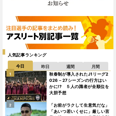
人気記事ランキング
今日
昨日
週間
月間
秋春制が導入されたJ1リーグ2
1
026－27シーズンの行方はい
かに!? ５人の識者が全順位を
大胆予想
「お前がラクして生意気だな」
2
「あいつ若いくせに」厳しい言