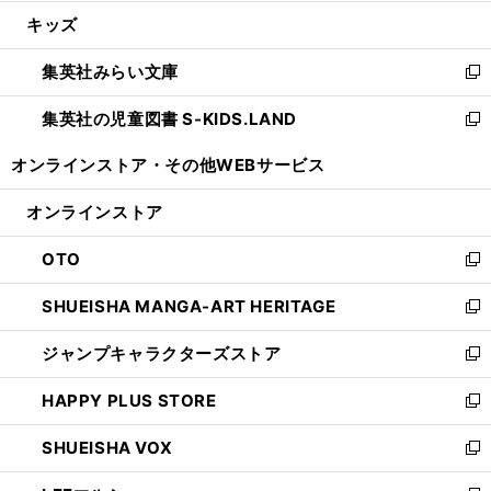
開
ウ
ン
ウ
し
キッズ
く
で
ド
ィ
い
開
ウ
ン
ウ
集英社みらい文庫
く
で
ド
ィ
新
開
ウ
ン
し
集英社の児童図書 S-KIDS.LAND
く
で
ド
い
新
開
ウ
ウ
し
オンラインストア・
その他WEBサービス
く
で
ィ
い
開
ン
ウ
オンラインストア
く
ド
ィ
ウ
ン
OTO
で
ド
新
開
ウ
し
SHUEISHA MANGA-ART HERITAGE
く
で
い
新
開
ウ
し
ジャンプキャラクターズストア
く
ィ
い
新
ン
ウ
し
HAPPY PLUS STORE
ド
ィ
い
新
ウ
ン
ウ
し
SHUEISHA VOX
で
ド
ィ
い
新
開
ウ
ン
ウ
し