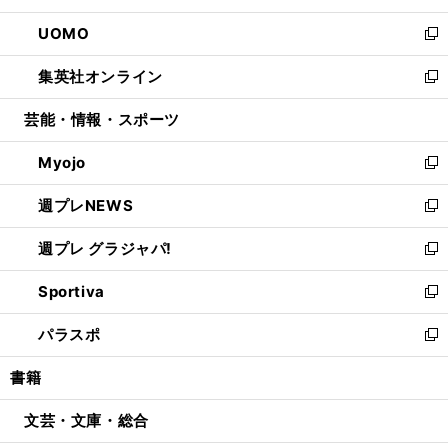
開
ウ
ン
ウ
し
UOMO
く
で
ド
ィ
い
新
開
ウ
ン
ウ
し
集英社オンライン
く
で
ド
ィ
い
新
開
ウ
ン
ウ
し
芸能・情報・スポーツ
く
で
ド
ィ
い
開
ウ
ン
ウ
Myojo
く
で
ド
ィ
新
開
ウ
ン
し
週プレNEWS
く
で
ド
い
新
開
ウ
ウ
し
週プレ グラジャパ!
く
で
ィ
い
新
開
ン
ウ
し
Sportiva
く
ド
ィ
い
新
ウ
ン
ウ
し
パラスポ
で
ド
ィ
い
新
開
ウ
ン
ウ
し
書籍
く
で
ド
ィ
い
開
ウ
ン
ウ
文芸・文庫・総合
く
で
ド
ィ
開
ウ
ン