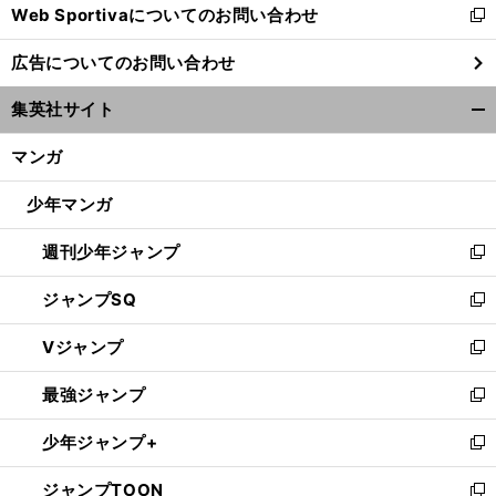
Web Sportivaについてのお問い合わせ
く
新
し
広告についてのお問い合わせ
い
ウ
集英社サイト
ィ
開
ン
く/
マンガ
ド
閉
ウ
じ
少年マンガ
で
る
開
週刊少年ジャンプ
く
新
し
ジャンプSQ
い
新
ウ
し
Vジャンプ
ィ
い
新
ン
ウ
し
最強ジャンプ
ド
ィ
い
新
ウ
ン
ウ
し
少年ジャンプ+
で
ド
ィ
い
新
開
ウ
ン
ウ
し
ジャンプTOON
く
で
ド
ィ
い
新