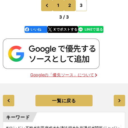
1
2
3
のページへ
前
3 / 3
いいね
Xでポストする
LINEで送る
line
faceboo
x
k
Googleの「優先ソース」について
一覧に戻る
キーワード
#ロンドン五輪
#吉田麻也
#大津祐樹
#永井謙佑
#関塚ジャパン