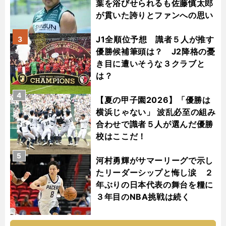
葉を浴びせられるも佐藤慎太郎
が貫いた誇りとファンへの思い
J1全順位予想 識者５人が推す
3
優勝候補筆頭は？ J2降格の憂
き目に遭いそうな３クラブと
は？
4
【夏の甲子園2026】「優勝は
横浜じゃない」 波乱必至の組み
合わせで識者５人が選んだ優勝
校はここだ！
5
河村勇輝がサマーリーグで示し
たリーダーシップと悔し涙 ２
年ぶりの日本代表の舞台を糧に
３年目のNBA挑戦は続く