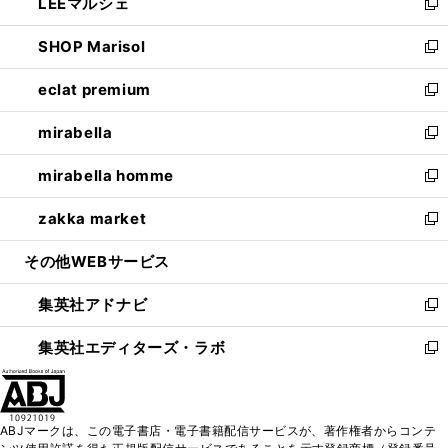
LEEマルシェ
く
で
ド
ィ
い
新
開
ウ
ン
ウ
し
SHOP Marisol
く
で
ド
ィ
い
新
開
ウ
ン
ウ
し
eclat premium
く
で
ド
ィ
い
新
開
ウ
ン
ウ
し
mirabella
く
で
ド
ィ
い
新
開
ウ
ン
ウ
し
mirabella homme
く
で
ド
ィ
い
新
開
ウ
ン
ウ
し
zakka market
く
で
ド
ィ
い
新
開
ウ
ン
ウ
し
その他WEBサービス
く
で
ド
ィ
い
開
ウ
ン
ウ
集英社アドナビ
く
で
ド
ィ
新
開
ウ
ン
し
集英社エディターズ・ラボ
く
で
ド
い
新
開
ウ
ウ
し
く
で
ィ
い
開
ン
ウ
ABJマークは、この電子書店・電子書籍配信サービスが、著作権者からコンテ
く
ド
ィ