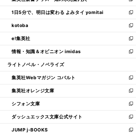
い
新
ウ
ン
ウ
し
1日5分で、明日は変わる よみタイ yomitai
で
ド
ィ
い
新
開
ウ
ン
ウ
し
kotoba
く
で
ド
ィ
い
新
開
ウ
ン
ウ
し
e!集英社
く
で
ド
ィ
い
新
開
ウ
ン
ウ
し
情報・知識＆オピニオン imidas
く
で
ド
ィ
い
新
開
ウ
ン
ウ
し
ライトノベル・ノベライズ
く
で
ド
ィ
い
開
ウ
ン
ウ
集英社Webマガジン コバルト
く
で
ド
ィ
新
開
ウ
ン
し
集英社オレンジ文庫
く
で
ド
い
新
開
ウ
ウ
し
シフォン文庫
く
で
ィ
い
新
開
ン
ウ
し
ダッシュエックス文庫公式サイト
く
ド
ィ
い
新
ウ
ン
ウ
し
JUMP j-BOOKS
で
ド
ィ
い
新