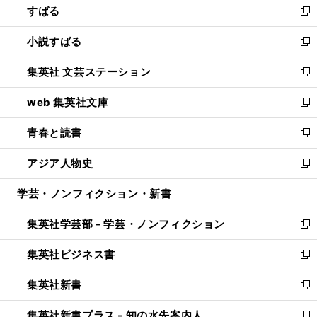
すばる
く
で
ド
新
開
ウ
し
小説すばる
く
で
い
新
開
ウ
し
集英社 文芸ステーション
く
ィ
い
新
ン
ウ
し
web 集英社文庫
ド
ィ
い
新
ウ
ン
ウ
し
青春と読書
で
ド
ィ
い
新
開
ウ
ン
ウ
し
アジア人物史
く
で
ド
ィ
い
新
開
ウ
ン
ウ
し
学芸・ノンフィクション・新書
く
で
ド
ィ
い
開
ウ
ン
ウ
集英社学芸部 - 学芸・ノンフィクション
く
で
ド
ィ
新
開
ウ
ン
し
集英社ビジネス書
く
で
ド
い
新
開
ウ
ウ
し
集英社新書
く
で
ィ
い
新
開
ン
ウ
し
集英社新書プラス - 知の水先案内人
く
ド
ィ