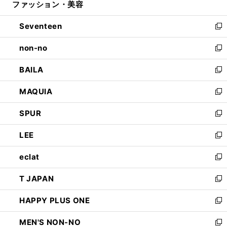
ファッション・美容
く
で
ド
ィ
開
ウ
ン
Seventeen
く
で
ド
新
開
ウ
し
non-no
く
で
い
新
開
ウ
し
BAILA
く
ィ
い
新
ン
ウ
し
MAQUIA
ド
ィ
い
新
ウ
ン
ウ
し
SPUR
で
ド
ィ
い
新
開
ウ
ン
ウ
し
LEE
く
で
ド
ィ
い
新
開
ウ
ン
ウ
し
eclat
く
で
ド
ィ
い
新
開
ウ
ン
ウ
し
T JAPAN
く
で
ド
ィ
い
新
開
ウ
ン
ウ
し
HAPPY PLUS ONE
く
で
ド
ィ
い
新
開
ウ
ン
ウ
し
MEN'S NON-NO
く
で
ド
ィ
い
新