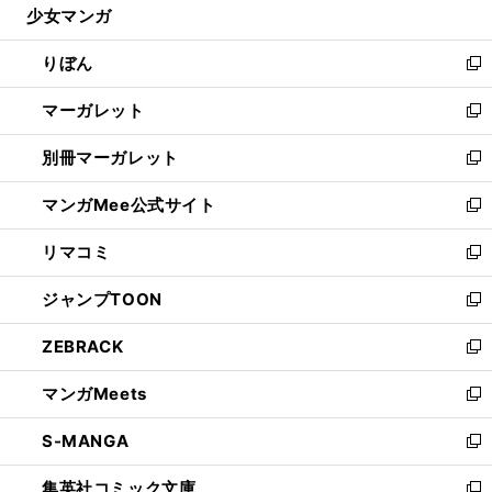
少女マンガ
く
で
ド
ィ
い
開
ウ
ン
ウ
りぼん
く
で
ド
ィ
新
開
ウ
ン
し
マーガレット
く
で
ド
い
新
開
ウ
ウ
し
別冊マーガレット
く
で
ィ
い
新
開
ン
ウ
し
マンガMee公式サイト
く
ド
ィ
い
新
ウ
ン
ウ
し
リマコミ
で
ド
ィ
い
新
開
ウ
ン
ウ
し
ジャンプTOON
く
で
ド
ィ
い
新
開
ウ
ン
ウ
し
ZEBRACK
く
で
ド
ィ
い
新
開
ウ
ン
ウ
し
マンガMeets
く
で
ド
ィ
い
新
開
ウ
ン
ウ
し
S-MANGA
く
で
ド
ィ
い
新
開
ウ
ン
ウ
し
集英社コミック文庫
く
で
ド
ィ
い