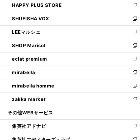
HAPPY PLUS STORE
ド
ィ
い
新
ウ
ン
ウ
し
SHUEISHA VOX
で
ド
ィ
い
新
開
ウ
ン
ウ
し
LEEマルシェ
く
で
ド
ィ
い
新
開
ウ
ン
ウ
し
SHOP Marisol
く
で
ド
ィ
い
新
開
ウ
ン
ウ
し
eclat premium
く
で
ド
ィ
い
新
開
ウ
ン
ウ
し
mirabella
く
で
ド
ィ
い
新
開
ウ
ン
ウ
し
mirabella homme
く
で
ド
ィ
い
新
開
ウ
ン
ウ
し
zakka market
く
で
ド
ィ
い
新
開
ウ
ン
ウ
し
その他WEBサービス
く
で
ド
ィ
い
開
ウ
ン
ウ
集英社アドナビ
く
で
ド
ィ
新
開
ウ
ン
し
集英社エディターズ・ラボ
く
で
ド