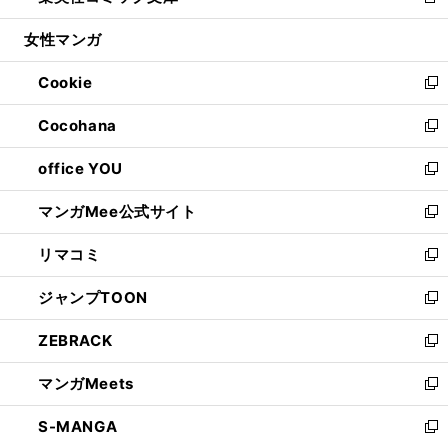
新
開
ウ
ン
ウ
し
女性マンガ
く
で
ド
ィ
い
開
ウ
ン
ウ
Cookie
く
で
ド
ィ
新
開
ウ
ン
し
Cocohana
く
で
ド
い
新
開
ウ
ウ
し
office YOU
く
で
ィ
い
新
開
ン
ウ
し
マンガMee公式サイト
く
ド
ィ
い
新
ウ
ン
ウ
し
リマコミ
で
ド
ィ
い
新
開
ウ
ン
ウ
し
ジャンプTOON
く
で
ド
ィ
い
新
開
ウ
ン
ウ
し
ZEBRACK
く
で
ド
ィ
い
新
開
ウ
ン
ウ
し
マンガMeets
く
で
ド
ィ
い
新
開
ウ
ン
ウ
し
S-MANGA
く
で
ド
ィ
い
新
開