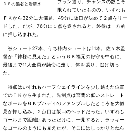
プラン通り。チャンスの数こそ
ＤＦの熊谷と岩清水
限られていたものの、いずれも
ＦＫから32分に大儀見、49分に阪口が決めて２点をリー
ドした。だが、76分に１点を返されると、終盤は一方的
に押し込まれた。
被シュート27本、うち枠内シュートは11本。佐々木監
督が「神様に見えた」というＧＫ福元の好守を中心に、
最後まで11人全員が懸命に走り、体を張り、逃げ切っ
た。
得点はいずれもハーフウェイラインを少し越えた位置
でのＦＫから生まれた。先制点は宮間の低いストレート
なボールをＧＫブハディのファンブルしたところを大儀
見が押し込み、２点目は阪口のヘッドだった。いずれも
ゴールまで距離はあっただけに、一見すると、ラッキー
なゴールのようにも見えたが、そこにはしっかりとねら