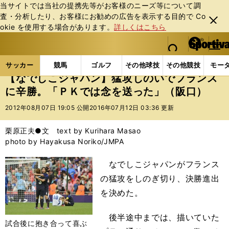
当サイトでは当社の提携先等がお客様のニーズ等について調
査・分析したり、お客様にお勧めの広告を表⽰する⽬的で Co
閉じ
okie を使⽤する場合があります。
詳しくはこちら
る
マイペ
web Sportiva (webスポルティーバ)
検索
メニュ
we
ー
サッカーの記事一覧
サッカー代表
なでしこジャパ
b
ジ
サッカー
競馬
ゴルフ
その他球技
その他競技
モー
ス
【なでしこジャパン】猛攻しのいでフランス
ポ
に辛勝。「ＰＫでは念を送った」（阪口）
ル
テ
2012年08月07日 19:05 公開
2016年07月12日 03:36 更新
ィ
ー
栗原正夫●文 text by Kurihara Masao
バ
photo by Hayakusa Noriko/JMPA
なでしこジャパンがフランス
の猛攻をしのぎ切り、決勝進出
を決めた。
後半途中までは、描いていた
試合後に抱き合って喜ぶ