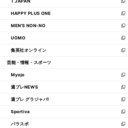
T JAPAN
く
で
ド
ィ
い
新
開
ウ
ン
ウ
し
HAPPY PLUS ONE
く
で
ド
ィ
い
新
開
ウ
ン
ウ
し
MEN'S NON-NO
く
で
ド
ィ
い
新
開
ウ
ン
ウ
し
UOMO
く
で
ド
ィ
い
新
開
ウ
ン
ウ
し
集英社オンライン
く
で
ド
ィ
い
新
開
ウ
ン
ウ
し
芸能・情報・スポーツ
く
で
ド
ィ
い
開
ウ
ン
ウ
Myojo
く
で
ド
ィ
新
開
ウ
ン
し
週プレNEWS
く
で
ド
い
新
開
ウ
ウ
し
週プレ グラジャパ!
く
で
ィ
い
新
開
ン
ウ
し
Sportiva
く
ド
ィ
い
新
ウ
ン
ウ
し
パラスポ
で
ド
ィ
い
新