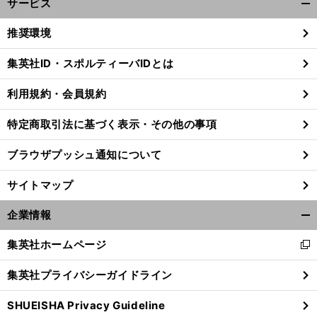
サービス
開
く/
推奨環境
閉
じ
集英社ID・スポルティーバIDとは
る
利用規約・会員規約
特定商取引法に基づく表示・その他の事項
ブラウザプッシュ通知について
サイトマップ
企業情報
開
く/
集英社ホームページ
新
閉
】
、
し
前
じ
へ
集英社プライバシーガイドライン
い
る
ウ
SHUEISHA Privacy Guideline
ィ