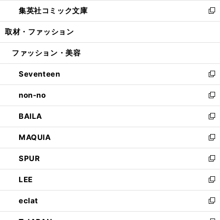
ウ
ン
ウ
し
集英社コミック文庫
く
で
ド
ィ
い
新
開
ウ
ン
ウ
し
取材・ファッション
く
で
ド
ィ
い
開
ウ
ン
ウ
ファッション・美容
く
で
ド
ィ
開
ウ
ン
Seventeen
く
で
ド
新
開
ウ
し
non-no
く
で
い
新
開
ウ
し
BAILA
く
ィ
い
新
ン
ウ
し
MAQUIA
ド
ィ
い
新
ウ
ン
ウ
し
SPUR
で
ド
ィ
い
新
開
ウ
ン
ウ
し
LEE
く
で
ド
ィ
い
新
開
ウ
ン
ウ
し
eclat
く
で
ド
ィ
い
新
開
ウ
ン
ウ
し