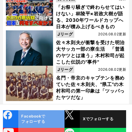
「お祭り騒ぎで終わらせてはい
けない」林陵平×岩政大樹が語
る、2030年ワールドカップへ
日本が積み上げるべきもの
Jリーグ
2026.08.02更新
佐々木則夫が衝撃を受けた明治
大サッカー部の寮生活 「普通
のヤツとは違う」木村和司が起
こした伝説の"事件"
Jリーグ
2026.08.02更新
名門・帝京のキャプテンを務め
ていた佐々木則夫、"県工"の木
村和司の第一印象は「ツッパっ
たヤツだな」
cebo
X
Facebookで
Xでフォローする
ok
フォローする
uTube
LINE