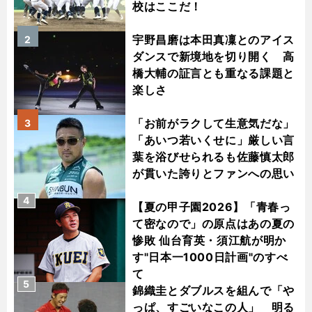
校はここだ！
宇野昌磨は本田真凜とのアイス
2
ダンスで新境地を切り開く 高
橋大輔の証言とも重なる課題と
楽しさ
「お前がラクして生意気だな」
3
「あいつ若いくせに」厳しい言
葉を浴びせられるも佐藤慎太郎
が貫いた誇りとファンへの思い
4
【夏の甲子園2026】「青春っ
て密なので」の原点はあの夏の
惨敗 仙台育英・須江航が明か
す"日本一1000日計画"のすべ
て
5
錦織圭とダブルスを組んで「や
っぱ、すごいなこの人」 明る