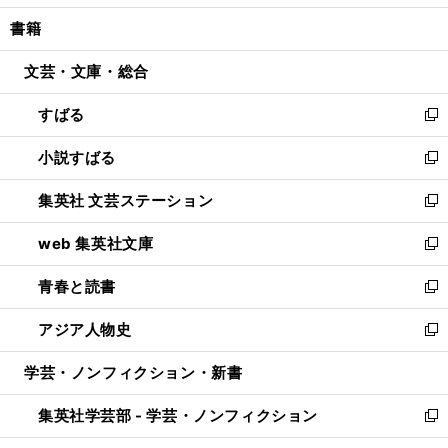
開
ウ
ン
ウ
し
書籍
く
で
ド
ィ
い
開
ウ
ン
ウ
文芸・文庫・総合
く
で
ド
ィ
開
ウ
ン
すばる
く
で
ド
新
開
ウ
し
小説すばる
く
で
い
新
開
ウ
し
集英社 文芸ステーション
く
ィ
い
新
ン
ウ
し
web 集英社文庫
ド
ィ
い
新
ウ
ン
ウ
し
青春と読書
で
ド
ィ
い
新
開
ウ
ン
ウ
し
アジア人物史
く
で
ド
ィ
い
新
開
ウ
ン
ウ
し
学芸・ノンフィクション・新書
く
で
ド
ィ
い
開
ウ
ン
ウ
集英社学芸部 - 学芸・ノンフィクション
く
で
ド
ィ
新
開
ウ
ン
し