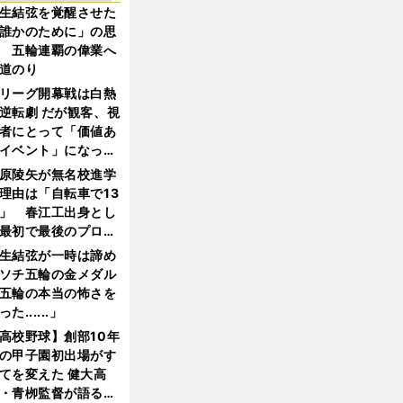
生結弦を覚醒させた
誰かのために」の思
 五輪連覇の偉業へ
道のり
リーグ開幕戦は白熱
逆転劇 だが観客、視
者にとって「価値あ
イベント」になって
たか
原陵矢が無名校進学
理由は「自転車で13
」 春江工出身とし
最初で最後のプロ野
選手となった
生結弦が一時は諦め
ソチ五輪の金メダル
五輪の本当の怖さを
った......」
高校野球】創部10年
の甲子園初出場がす
てを変えた 健大高
・青栁監督が語る