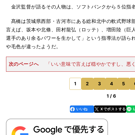
金沢監督が語るその人物は、ソフトバンクから５位指名
髙橋は茨城県西部・古河市にある総和北中の軟式野球部
言えば、坂本や北條、田村龍弘（ロッテ）、増田陸（巨
選手のあり余るパワーを生かして」という指導法が語ら
や毛色が違ったようだ。
次のページへ
「いい意味で言えば穏やかですし、悪
となしすぎるところはありました。僕はよく野球選手を
動物に分けて考えるのですが、高校時代の髙橋は間違い
戦いがあったらすぐに食べ
1
2
3
4
5
のページへ
1 / 6
いいね
Xでポストする
line
faceboo
x
k
・
】
で