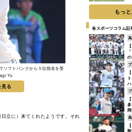
「
て
もっと
各スポーツコラム記
高
【
「
の
手
プ
トでソフトバンクから５位指名を受
年
【
だ
gi Yu
ト
ハ
を見る
プ
盤
【
多
岡
秀日立に）来てくれたようです。それ
ハ
高
バ
【
聖