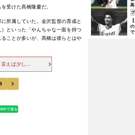
高
を受けた髙橋隆慶だ。
る
プ
ト
【
に所属していた。金沢監督の育成と
く
の
人）といった「やんちゃな一面を持つ
で
れることが多いが、髙橋は彼らとはや
い
サ
浩
く言えば少しお
草食動物と肉食
なく草食動物。
次
6
LINEで送る
」