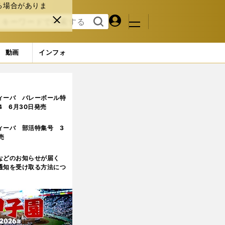
る場合がありま
マイペ
閉じ
検索
メニュ
ー
る
す
ジ
る
動画
インフォ
長が導いたプロへの道
ィーバ バレーボール特
.4 6月30日発売
ィーバ 部活特集号 3
売
などのお知らせが届く
通知を受け取る方法につ