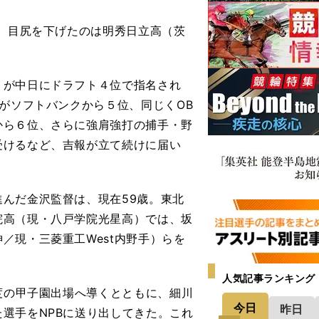
、目尻を下げたのは明秀日立高（茨
が中日にドラフト４位で指名され
慶がソフトバンクから５位、同じくOB
から６位、さらに強肩強打の捕手・野
受けるなど、吉報が立て続けに届い
んだ金沢監督は、現在59歳。東北
院高（現・八戸学院光星高）では、坂
／現・三菱重工West内野手）らを
人気記事ランキング
度の甲子園出場へ導くとともに、細川
今日
昨日
選手をNPBに送り出してきた。これ