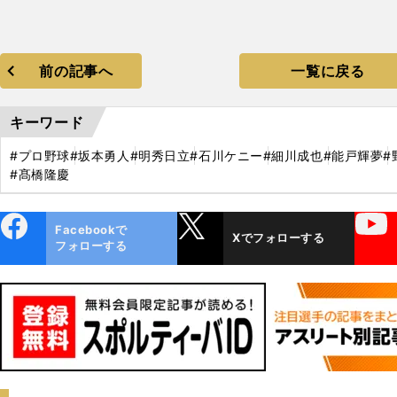
前の記事へ
一覧に戻る
キーワード
#プロ野球
#坂本勇人
#明秀日立
#石川ケニー
#細川成也
#能戸輝夢
#
#髙橋隆慶
ebo
X
YouTube
Facebookで
Xでフォローする
ok
フォローする