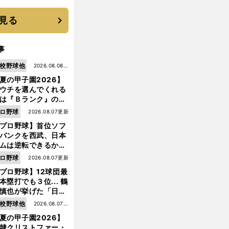
機動破壊」はこうし
生まれた
見る
事
校野球他
2026.08.08更
夏の甲子園2026】
新
ウチを選んでくれる
は『Ｂランク』の選
たち」 八幡商が15
ロ野球
2026.08.07更新
ぶり甲子園をつかん
プロ野球】首位ソフ
"名門復活"の舞台裏
バンクを西武、日本
ムは逆転できるか？
鶴岡慎也が挙げる終
ロ野球
2026.08.07更新
戦のキーマン３人
プロ野球】12球団最
本塁打でも３位... 鶴
慎也が挙げた「日本
ムの誤算」とソフト
校野球他
2026.08.07更
ンク追撃のカギ
夏の甲子園2026】
新
隷クリストファー・