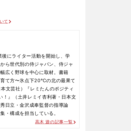
ついて
卒業後にライター活動を開始し、学
子から世代別の侍ジャパン、侍ジャ
ず幅広く野球を中心に取材。書籍
育て方〜氷点下20℃の北の最果て
・日本文芸社）『レミたんのポジティ
いい！』（土井レミイ杏利著・日本文
明秀日立・金沢成奉監督の指導論
編集・構成を担当している。
高木 遊の記事一覧