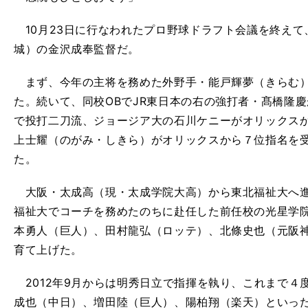
10月23日に行なわれたプロ野球ドラフト会議を終えて
城）の金沢成奉監督だ。
まず、今年の主将を務めた外野手・能戸輝夢（きらむ）
た。続いて、同校OBでJR東日本の右の強打者・髙橋隆
で投打二刀流、ジョージア大の石川ケニーがオリックス
上士耀（のがみ・しきら）がオリックスから７位指名を
た。
大阪・太成高（現・太成学院大高）から東北福祉大へ進
福祉大でコーチを務めたのちに赴任した前任校の光星学
本勇人（巨人）、田村龍弘（ロッテ）、北條史也（元阪神
育て上げた。
2012年9月からは明秀日立で指揮を執り、これまで４
成也（中日）、増田陸（巨人）、陽柏翔（楽天）といった