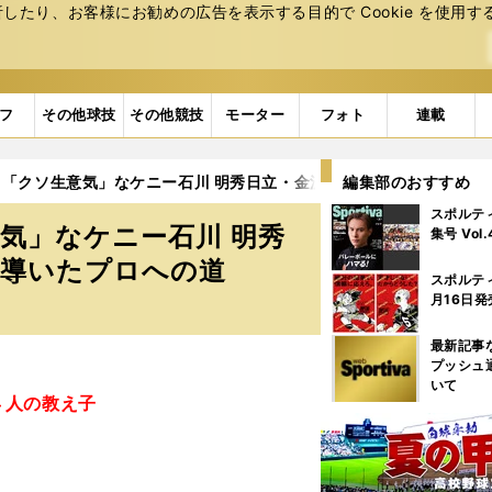
たり、お客様にお勧めの広告を表⽰する⽬的で Cookie を使⽤す
フ
その他球技
その他競技
モーター
フォト
連載
「クソ生意気」なケニー石川 明秀日立・金沢監督が語る対照的な成
編集部のおすすめ
スポルテ
気」なケニー石川 明秀
集号 Vol
が導いたプロへの道
スポルテ
月16日発
最新記事
プッシュ
いて
４人の教え子