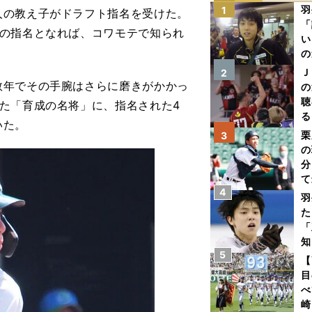
羽
1
人の教え子がドラフト指名を受けた。
「
での指名となれば、コワモテで知られ
い
の
Ｊ
2
年でその手腕はさらに磨きがかかっ
の
聴
た「育成の名将」に、指名された4
る
いた。
い
栗
3
の
分
て
4
球
羽
た
「
知
5
【
目
べ
崎