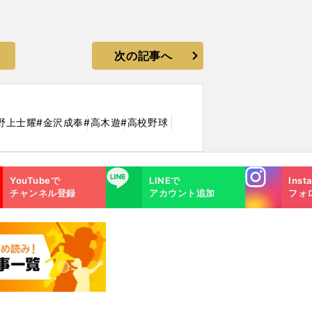
次の記事へ
野上士耀
#金沢成奉
#高木遊
#高校野球
Instagra
LINE
YouTubeで
LINEで
Inst
m
チャンネル登録
アカウント追加
フォ