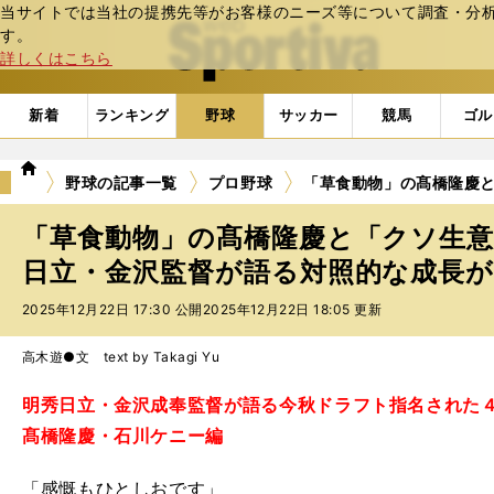
当サイトでは当社の提携先等がお客様のニーズ等について調査・分析し
web Sportiva (webスポルティーバ)
す。
詳しくはこちら
新着
ランキング
野球
サッカー
競馬
ゴル
we
野球の記事一覧
プロ野球
「草食動物」の髙橋隆慶と
b
ス
「草食動物」の髙橋隆慶と「クソ生意
ポ
ル
日立・金沢監督が語る対照的な成長
テ
2025年12月22日 17:30 公開
2025年12月22日 18:05 更新
ィ
ー
バ
高木遊●文 text by Takagi Yu
明秀日立・金沢成奉監督が語る今秋ドラフト指名された
髙橋隆慶・石川ケニー編
「感慨もひとしおです」