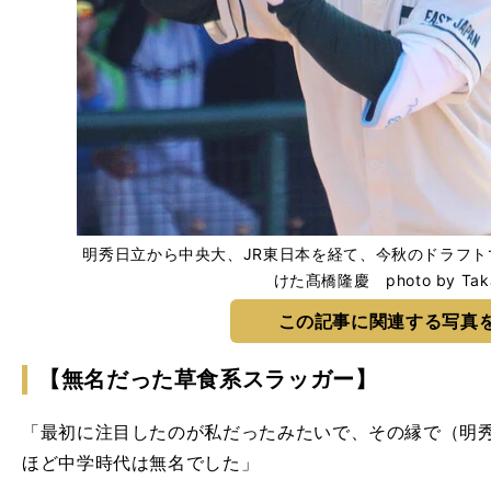
明秀日立から中央大、JR東日本を経て、今秋のドラフ
けた髙橋隆慶 photo by Taka
この記事に関連する写真
【無名だった草食系スラッガー】
「最初に注目したのが私だったみたいで、その縁で（明
ほど中学時代は無名でした」