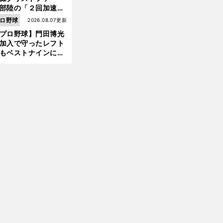
部陸の「２回加速す
」規格外のストレー
ロ野球
2026.08.07更新
 それでもプロではな
プロ野球】門田博光
大学進学を選ぶ理由
加入で守ったレフト
もベストナインに輝
た石嶺和彦 「サッ
」という愛称は松永
美がきっかけ？
前