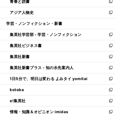
青春と読書
で
ド
ィ
い
新
開
ウ
ン
ウ
し
アジア人物史
く
で
ド
ィ
い
新
開
ウ
ン
ウ
し
学芸・ノンフィクション・新書
く
で
ド
ィ
い
開
ウ
ン
ウ
集英社学芸部 - 学芸・ノンフィクション
く
で
ド
ィ
新
開
ウ
ン
し
集英社ビジネス書
く
で
ド
い
新
開
ウ
ウ
し
集英社新書
く
で
ィ
い
新
開
ン
ウ
し
集英社新書プラス - 知の水先案内人
く
ド
ィ
い
新
ウ
ン
ウ
し
1日5分で、明日は変わる よみタイ yomitai
で
ド
ィ
い
新
開
ウ
ン
ウ
し
kotoba
く
で
ド
ィ
い
新
開
ウ
ン
ウ
し
e!集英社
く
で
ド
ィ
い
新
開
ウ
ン
ウ
し
情報・知識＆オピニオン imidas
く
で
ド
ィ
い
新