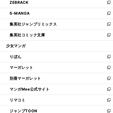
ZEBRACK
く
で
ド
ィ
い
新
開
ウ
ン
ウ
し
S-MANGA
く
で
ド
ィ
い
新
開
ウ
ン
ウ
し
集英社ジャンプリミックス
く
で
ド
ィ
い
新
開
ウ
ン
ウ
し
集英社コミック文庫
く
で
ド
ィ
い
新
開
ウ
ン
ウ
し
少女マンガ
く
で
ド
ィ
い
開
ウ
ン
ウ
りぼん
く
で
ド
ィ
新
開
ウ
ン
し
マーガレット
く
で
ド
い
新
開
ウ
ウ
し
別冊マーガレット
く
で
ィ
い
新
開
ン
ウ
し
マンガMee公式サイト
く
ド
ィ
い
新
ウ
ン
ウ
し
リマコミ
で
ド
ィ
い
新
開
ウ
ン
ウ
し
ジャンプTOON
く
で
ド
ィ
い
新