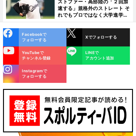
ストファー・高部陸の「２回加
速する」規格外のストレート そ
れでもプロではなく大学進学を
選ぶ理由
cebo
X
Facebookで
Xでフォローする
ok
フォローする
uTube
LINE
YouTubeで
LINEで
チャンネル登録
アカウント追加
stagra
Instagramで
m
フォローする