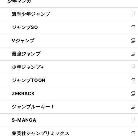
少年マンガ
で
る
開
週刊少年ジャンプ
く
新
し
ジャンプSQ
い
新
ウ
し
Vジャンプ
ィ
い
新
ン
ウ
し
最強ジャンプ
ド
ィ
い
新
ウ
ン
ウ
し
少年ジャンプ+
で
ド
ィ
い
新
開
ウ
ン
ウ
し
ジャンプTOON
く
で
ド
ィ
い
新
開
ウ
ン
ウ
し
ZEBRACK
く
で
ド
ィ
い
新
開
ウ
ン
ウ
し
ジャンプルーキー！
く
で
ド
ィ
い
新
開
ウ
ン
ウ
し
S-MANGA
く
で
ド
ィ
い
新
開
ウ
ン
ウ
し
集英社ジャンプリミックス
く
で
ド
ィ
い
新