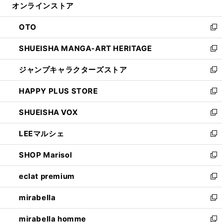
オンラインストア
く
ド
ィ
ウ
ン
OTO
で
ド
新
開
ウ
し
SHUEISHA MANGA-ART HERITAGE
く
で
い
新
開
ウ
し
ジャンプキャラクターズストア
く
ィ
い
新
ン
ウ
し
HAPPY PLUS STORE
ド
ィ
い
新
ウ
ン
ウ
し
SHUEISHA VOX
で
ド
ィ
い
新
開
ウ
ン
ウ
し
LEEマルシェ
く
で
ド
ィ
い
新
開
ウ
ン
ウ
し
SHOP Marisol
く
で
ド
ィ
い
新
開
ウ
ン
ウ
し
eclat premium
く
で
ド
ィ
い
新
開
ウ
ン
ウ
し
mirabella
く
で
ド
ィ
い
新
開
ウ
ン
ウ
し
mirabella homme
く
で
ド
ィ
い
新