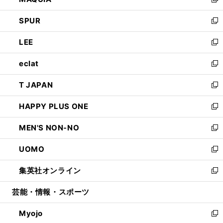
ィ
い
新
ウ
ン
ウ
し
SPUR
で
ド
ィ
い
新
開
ウ
ン
ウ
し
LEE
く
で
ド
ィ
い
新
開
ウ
ン
ウ
し
eclat
く
で
ド
ィ
い
新
開
ウ
ン
ウ
し
T JAPAN
く
で
ド
ィ
い
新
開
ウ
ン
ウ
し
HAPPY PLUS ONE
く
で
ド
ィ
い
新
開
ウ
ン
ウ
し
MEN'S NON-NO
く
で
ド
ィ
い
新
開
ウ
ン
ウ
し
UOMO
く
で
ド
ィ
い
新
開
ウ
ン
ウ
し
集英社オンライン
く
で
ド
ィ
い
新
開
ウ
ン
ウ
し
芸能・情報・スポーツ
く
で
ド
ィ
い
開
ウ
ン
ウ
Myojo
く
で
ド
ィ
新