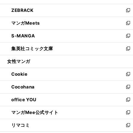
開
ウ
ン
ウ
し
ZEBRACK
く
で
ド
ィ
い
新
開
ウ
ン
ウ
し
マンガMeets
く
で
ド
ィ
い
新
開
ウ
ン
ウ
し
S-MANGA
く
で
ド
ィ
い
新
開
ウ
ン
ウ
し
集英社コミック文庫
く
で
ド
ィ
い
新
開
ウ
ン
ウ
し
女性マンガ
く
で
ド
ィ
い
開
ウ
ン
ウ
Cookie
く
で
ド
ィ
新
開
ウ
ン
し
Cocohana
く
で
ド
い
新
開
ウ
ウ
し
office YOU
く
で
ィ
い
新
開
ン
ウ
し
マンガMee公式サイト
く
ド
ィ
い
新
ウ
ン
ウ
し
リマコミ
で
ド
ィ
い
新
開
ウ
ン
ウ
し