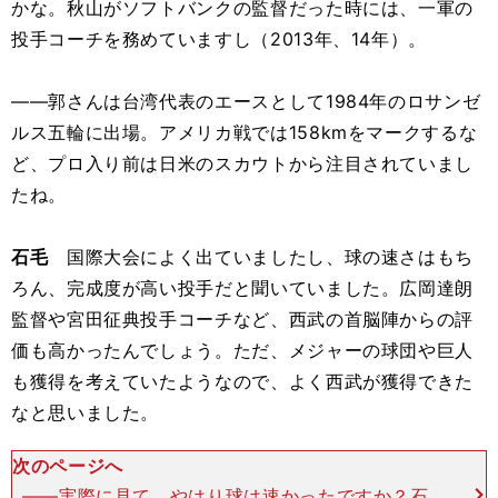
かな。秋山がソフトバンクの監督だった時には、一軍の
投手コーチを務めていますし（2013年、14年）。
――郭さんは台湾代表のエースとして1984年のロサンゼ
ルス五輪に出場。アメリカ戦では158kmをマークするな
ど、プロ入り前は日米のスカウトから注目されていまし
たね。
石毛
国際大会によく出ていましたし、球の速さはもち
ろん、完成度が高い投手だと聞いていました。広岡達朗
監督や宮田征典投手コーチなど、西武の首脳陣からの評
価も高かったんでしょう。ただ、メジャーの球団や巨人
も獲得を考えていたようなので、よく西武が獲得できた
なと思いました。
次のページへ
――実際に見て、やはり球は速かったですか？石