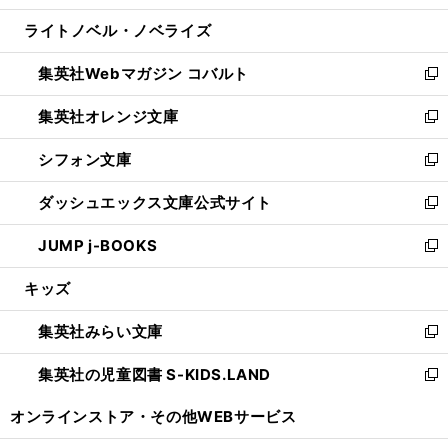
開
ウ
ン
ウ
し
ライトノベル・ノベライズ
く
で
ド
ィ
い
開
ウ
ン
ウ
集英社Webマガジン コバルト
く
で
ド
ィ
新
開
ウ
ン
し
集英社オレンジ文庫
く
で
ド
い
新
開
ウ
ウ
し
シフォン文庫
く
で
ィ
い
新
開
ン
ウ
し
ダッシュエックス文庫公式サイト
く
ド
ィ
い
新
ウ
ン
ウ
し
JUMP j-BOOKS
で
ド
ィ
い
新
開
ウ
ン
ウ
し
キッズ
く
で
ド
ィ
い
開
ウ
ン
ウ
集英社みらい文庫
く
で
ド
ィ
新
開
ウ
ン
し
集英社の児童図書 S-KIDS.LAND
く
で
ド
い
新
開
ウ
ウ
し
オンラインストア・
その他WEBサービス
く
で
ィ
い
開
ン
ウ