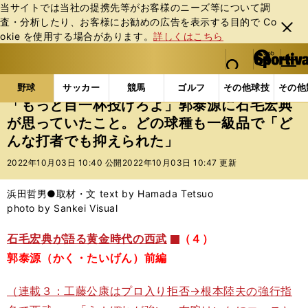
当サイトでは当社の提携先等がお客様のニーズ等について調
査・分析したり、お客様にお勧めの広告を表⽰する⽬的で Co
閉じ
okie を使⽤する場合があります。
詳しくはこちら
る
マイペ
web Sportiva (webスポルティーバ)
検索
メニュ
we
ー
野球の記事一覧
プロ野球
「もっと目一杯投げろよ
b
ジ
野球
サッカー
競馬
ゴルフ
その他球技
その他
ス
「もっと目一杯投げろよ」郭泰源に石毛宏典
ポ
が思っていたこと。どの球種も一級品で「ど
ル
んな打者でも抑えられた」
テ
ィ
2022年10月03日 10:40 公開
2022年10月03日 10:47 更新
ー
バ
浜田哲男●取材・文 text by Hamada Tetsuo
photo by Sankei Visual
石毛宏典が語る黄金時代の西武
（４）
郭泰源（かく・たいげん）前編
（連載３：工藤公康はプロ入り拒否→根本陸夫の強行指