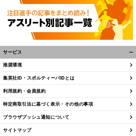
。
投
」
前
へ
サービス
開
く/
推奨環境
閉
じ
集英社ID・スポルティーバIDとは
る
利用規約・会員規約
特定商取引法に基づく表示・その他の事項
ブラウザプッシュ通知について
サイトマップ