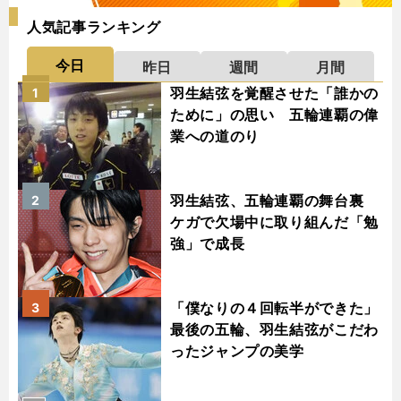
人気記事ランキング
今日
昨日
週間
月間
羽生結弦を覚醒させた「誰かの
1
ために」の思い 五輪連覇の偉
業への道のり
羽生結弦、五輪連覇の舞台裏
2
ケガで欠場中に取り組んだ「勉
強」で成長
「僕なりの４回転半ができた」
3
最後の五輪、羽生結弦がこだわ
ったジャンプの美学