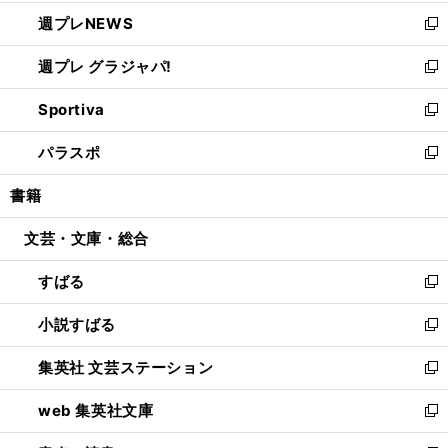
開
ウ
ン
し
週プレNEWS
く
で
ド
い
新
開
ウ
ウ
し
週プレ グラジャパ!
く
で
ィ
い
新
開
ン
ウ
し
Sportiva
く
ド
ィ
い
新
ウ
ン
ウ
し
パラスポ
で
ド
ィ
い
新
開
ウ
ン
ウ
し
書籍
く
で
ド
ィ
い
開
ウ
ン
ウ
文芸・文庫・総合
く
で
ド
ィ
開
ウ
ン
すばる
く
で
ド
新
開
ウ
し
小説すばる
く
で
い
新
開
ウ
し
集英社 文芸ステーション
く
ィ
い
新
ン
ウ
し
web 集英社文庫
ド
ィ
い
新
ウ
ン
ウ
し