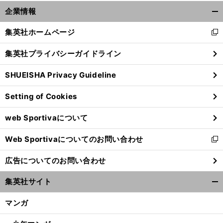
企業情報
開
く/
集英社ホームページ
新
閉
し
じ
集英社プライバシーガイドライン
い
る
ウ
SHUEISHA Privacy Guideline
ィ
ン
Setting of Cookies
ド
ウ
web Sportivaについて
で
開
Web Sportivaについてのお問い合わせ
く
新
し
広告についてのお問い合わせ
い
ウ
集英社サイト
ィ
開
ン
く/
マンガ
ド
閉
ウ
じ