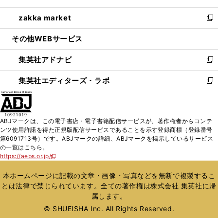
開
ウ
ン
ウ
し
zakka market
く
で
ド
ィ
い
新
開
ウ
ン
ウ
し
その他WEBサービス
く
で
ド
ィ
い
開
ウ
ン
ウ
集英社アドナビ
く
で
ド
ィ
新
開
ウ
ン
し
集英社エディターズ・ラボ
く
で
ド
い
新
開
ウ
ウ
し
く
で
ィ
い
開
ン
ウ
ABJマークは、この電子書店・電子書籍配信サービスが、著作権者からコンテ
く
ド
ィ
ンツ使用許諾を得た正規版配信サービスであることを示す登録商標（登録番号
ウ
ン
第6091713号）です。ABJマークの詳細、ABJマークを掲示しているサービス
で
ド
の一覧はこちら。
開
ウ
https://aebs.or.jp/
新
く
で
し
い
開
本ホームページに記載の文章・画像・写真などを無断で複製するこ
ウ
く
とは法律で禁じられています。全ての著作権は株式会社 集英社に帰
ィ
属します。
ン
ド
© SHUEISHA Inc. All Rights Reserved.
ウ