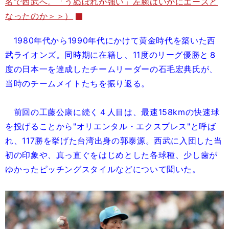
名で西武へ。「うぬぼれが強い」左腕はいかにエースと
なったのか＞＞）
1980年代から1990年代にかけて黄金時代を築いた西
武ライオンズ。同時期に在籍し、11度のリーグ優勝と８
度の日本一を達成したチームリーダーの石毛宏典氏が、
当時のチームメイトたちを振り返る。
前回の工藤公康に続く４人目は、最速158kmの快速球
を投げることから"オリエンタル・エクスプレス"と呼ば
れ、117勝を挙げた台湾出身の郭泰源。西武に入団した当
初の印象や、真っ直ぐをはじめとした各球種、少し歯が
ゆかったピッチングスタイルなどについて聞いた。