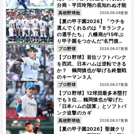
分商・平田玲翔の底知れぬ才能
高校野球他
2026.08.08更新
【夏の甲子園2026】「ウチを
選んでくれるのは『Ｂランク』
の選手たち」 八幡商が15年ぶ
り甲子園をつかんだ"名門復
活"の舞台裏
プロ野球
2026.08.07更新
【プロ野球】首位ソフトバンク
を西武、日本ハムは逆転できる
か？ 鶴岡慎也が挙げる終盤戦
のキーマン３人
プロ野球
2026.08.07更新
【プロ野球】12球団最多本塁打
でも３位... 鶴岡慎也が挙げた
「日本ハムの誤算」とソフトバ
ンク追撃のカギ
高校野球他
2026.08.07更新
【夏の甲子園2026】聖隷クリ