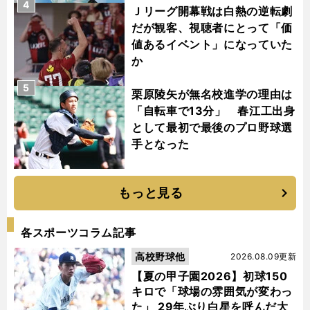
4
Ｊリーグ開幕戦は白熱の逆転劇
だが観客、視聴者にとって「価
値あるイベント」になっていた
か
5
栗原陵矢が無名校進学の理由は
「自転車で13分」 春江工出身
として最初で最後のプロ野球選
手となった
もっと見る
各スポーツコラム記事
高校野球他
2026.08.09更新
【夏の甲子園2026】初球150
キロで「球場の雰囲気が変わっ
た」 29年ぶり白星を呼んだ大