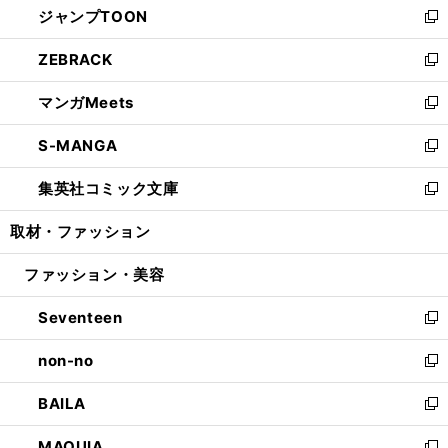
ジャンプTOON
く
で
ド
ィ
い
新
開
ウ
ン
ウ
し
ZEBRACK
く
で
ド
ィ
い
新
開
ウ
ン
ウ
し
マンガMeets
く
で
ド
ィ
い
新
開
ウ
ン
ウ
し
S-MANGA
く
で
ド
ィ
い
新
開
ウ
ン
ウ
し
集英社コミック文庫
く
で
ド
ィ
い
新
開
ウ
ン
ウ
し
取材・ファッション
く
で
ド
ィ
い
開
ウ
ン
ウ
ファッション・美容
く
で
ド
ィ
開
ウ
ン
Seventeen
く
で
ド
新
開
ウ
し
non-no
く
で
い
新
開
ウ
し
BAILA
く
ィ
い
新
ン
ウ
し
MAQUIA
ド