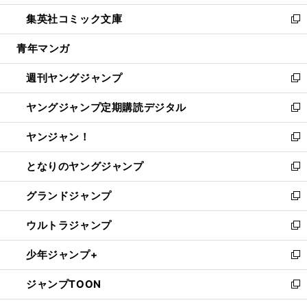
開
ウ
ン
ウ
し
集英社コミック文庫
く
で
ド
ィ
い
新
開
ウ
ン
ウ
し
青年マンガ
く
で
ド
ィ
い
開
ウ
ン
ウ
週刊ヤングジャンプ
く
で
ド
ィ
新
開
ウ
ン
し
ヤングジャンプ定期購読デジタル
く
で
ド
い
新
開
ウ
ウ
し
ヤンジャン！
く
で
ィ
い
新
開
ン
ウ
し
となりのヤングジャンプ
く
ド
ィ
い
新
ウ
ン
ウ
し
グランドジャンプ
で
ド
ィ
い
新
開
ウ
ン
ウ
し
ウルトラジャンプ
く
で
ド
ィ
い
新
開
ウ
ン
ウ
し
少年ジャンプ+
く
で
ド
ィ
い
新
開
ウ
ン
ウ
し
ジャンプTOON
く
で
ド
ィ
い
新
開
ウ
ン
ウ
し