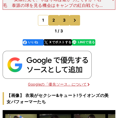
毛 泰源の球を見る機会はキャンプの紅白戦ぐらい
でしたが、速かったですよ。ロッテにいた伊良部秀
輝はドーンと迫ってくる感じの真っ直ぐでしたが、
次
1
2
3
のページへ
泰源の真っ直ぐはヒ
1 / 3
いいね
Xでポストする
LINEで送る
line
faceboo
x
k
Googleの「優先ソース」について
【画像】 衣装がセクシー&キュート!ライオンズの美
女パフォーマーたち