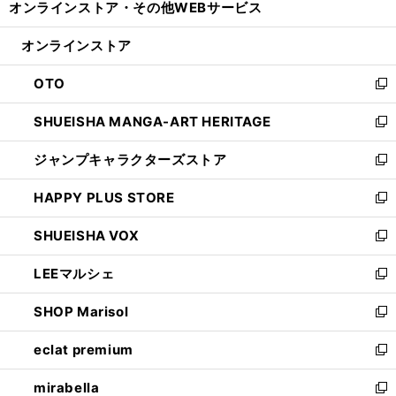
オンラインストア・
その他WEBサービス
く
で
ィ
い
開
ン
ウ
オンラインストア
く
ド
ィ
ウ
ン
OTO
で
ド
新
開
ウ
し
SHUEISHA MANGA-ART HERITAGE
く
で
い
新
開
ウ
し
ジャンプキャラクターズストア
く
ィ
い
新
ン
ウ
し
HAPPY PLUS STORE
ド
ィ
い
新
ウ
ン
ウ
し
SHUEISHA VOX
で
ド
ィ
い
新
開
ウ
ン
ウ
し
LEEマルシェ
く
で
ド
ィ
い
新
開
ウ
ン
ウ
し
SHOP Marisol
く
で
ド
ィ
い
新
開
ウ
ン
ウ
し
eclat premium
く
で
ド
ィ
い
新
開
ウ
ン
ウ
し
mirabella
く
で
ド
ィ
い
新