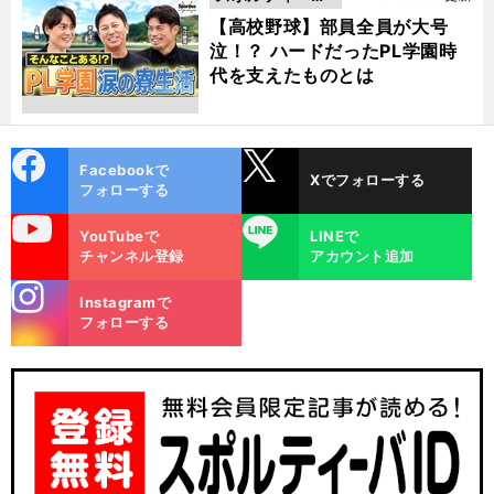
動画
【高校野球】部員全員が大号
泣！？ ハードだったPL学園時
代を支えたものとは
cebo
X
Facebookで
Xでフォローする
ok
フォローする
uTube
LINE
YouTubeで
LINEで
チャンネル登録
アカウント追加
stagra
Instagramで
m
フォローする