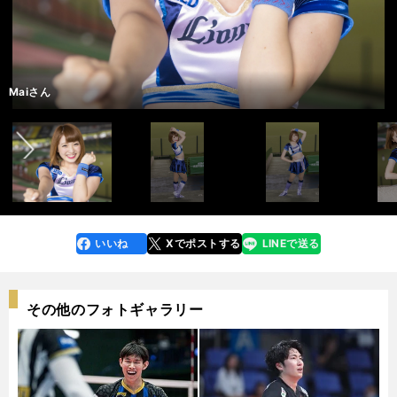
Yuuさん
ン』と言っていますが、球団マスコットのレオとライナからは『おしゃべり
Misakiさん
Maiさん
Nagisaさん
「リーダーとして、各メンバーの個性を大切にして、一人一人がのびのびと
Maikaさん
「エンジンがかかるともう誰にも止められないライオンズの強さが大好きで
埼玉西武ランオンズ公式パフォーマー「bluelegends（ブルーレジェン
３年目
２年目
１年目 新メンバー
２年目
１年目 新メンバー
「『輝く人になりたい』と思ってブルーレジェンズに入りました。メンバー
モンスター』と呼ばれています！（笑）じゃんじゃん話しかけてくださいね
「今シーズンもリーグ優勝、そして日本一に向けて、一緒に声援を届けまし
「球場で私を見かけたら気軽に話しかけてくださいね！ ファンのみなさん
「まだまだ未熟ですが、得意のテクニックを生かしたダンスと共に、キラキ
パフォーマンスできるチームを作っていきたいと思います。そして、ライオ
「もっともっと元気いっぱい、パワーいっぱい、輝く笑顔で応援して、勝利
す！ ライオンズファミリーが一丸となり、Ｖ３・日本一をつかみ取りまし
ズ）」メンバー。左からMisakiさん、Natsumiさん、Mihoさん、Maiさ
としても、人としてももっともっと輝きたいです！」
っ」
ょう。強力山賊打線で絶対優勝！」
と野球の話をするのが大好きです」
ラスマイルをみなさんにお届けします！」
ンズと野球界を盛り上げていきたいです！」
の女神になります！」
ょう」
ん、Amiさん
埼玉西武ランオンズ公式パフォーマー「bluelegends（ブルーレジェン
ズ）」メンバー。左からMisakiさん、Natsumiさん、Mihoさん、Maiさ
前へ
球団チアリーダー連載の記事・写真一覧はコチラ＞＞
球団チアリーダー連載の記事・写真一覧はコチラ＞＞
球団チアリーダー連載の記事・写真一覧はコチラ＞＞
球団チアリーダー連載の記事・写真一覧はコチラ＞＞
球団チアリーダー連載の記事・写真一覧はコチラ＞＞
球団チアリーダー連載の記事・写真一覧はコチラ＞＞
球団チアリーダー連載の記事・写真一覧はコチラ＞＞
球団チアリーダー連載の記事・写真一覧はコチラ＞＞
球団チアリーダー連載の記事・写真一覧はコチラ＞＞
Yuuさん
Yuuさん
Yuuさん
Yuuさん
Amiさん
Amiさん
Amiさん
Amiさん
Misakiさん
Misakiさん
Misakiさん
Misakiさん
Maiさん
Maiさん
Maiさん
Maiさん
Nagisaさん
Nagisaさん
Nagisaさん
Nagisaさん
Mihoさん
Mihoさん
Mihoさん
Mihoさん
Maikaさん
Maikaさん
Maikaさん
Maikaさん
Natsumiさん
Natsumiさん
Natsumiさん
Natsumiさん
ん、Amiさん
いいね
Xでポストする
LINEで送る
line
faceboo
x
k
その他のフォトギャラリー