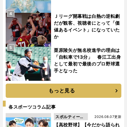
4
Ｊリーグ開幕戦は白熱の逆転劇
だが観客、視聴者にとって「価
値あるイベント」になっていた
か
5
栗原陵矢が無名校進学の理由は
「自転車で13分」 春江工出身
として最初で最後のプロ野球選
手となった
もっと見る
各スポーツコラム記事
スポルティーバ
2026.08.07更新
動画
【高校野球】【今だから語られ