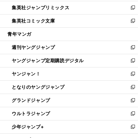
開
ウ
ン
ウ
し
集英社ジャンプリミックス
く
で
ド
ィ
い
新
開
ウ
ン
ウ
し
集英社コミック文庫
く
で
ド
ィ
い
新
開
ウ
ン
ウ
し
青年マンガ
く
で
ド
ィ
い
開
ウ
ン
ウ
週刊ヤングジャンプ
く
で
ド
ィ
新
開
ウ
ン
し
ヤングジャンプ定期購読デジタル
く
で
ド
い
新
開
ウ
ウ
し
ヤンジャン！
く
で
ィ
い
新
開
ン
ウ
し
となりのヤングジャンプ
く
ド
ィ
い
新
ウ
ン
ウ
し
グランドジャンプ
で
ド
ィ
い
新
開
ウ
ン
ウ
し
ウルトラジャンプ
く
で
ド
ィ
い
新
開
ウ
ン
ウ
し
少年ジャンプ+
く
で
ド
ィ
い
新
開
ウ
ン
ウ
し