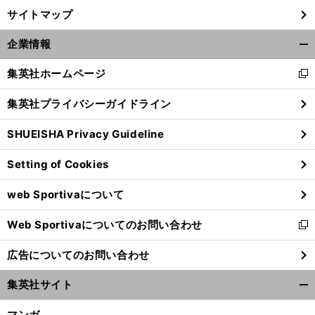
サイトマップ
企業情報
開
く/
集英社ホームページ
新
閉
し
じ
集英社プライバシーガイドライン
い
る
ウ
SHUEISHA Privacy Guideline
ィ
ン
Setting of Cookies
ド
ウ
web Sportivaについて
で
開
Web Sportivaについてのお問い合わせ
く
新
し
広告についてのお問い合わせ
い
ウ
集英社サイト
ィ
開
ン
く/
マンガ