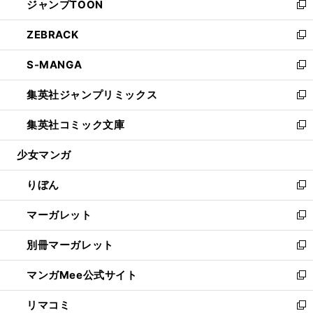
ジャンプTOON
く
で
ド
ィ
い
新
開
ウ
ン
ウ
し
ZEBRACK
く
で
ド
ィ
い
新
開
ウ
ン
ウ
し
S-MANGA
く
で
ド
ィ
い
新
開
ウ
ン
ウ
し
集英社ジャンプリミックス
く
で
ド
ィ
い
新
開
ウ
ン
ウ
し
集英社コミック文庫
く
で
ド
ィ
い
新
開
ウ
ン
ウ
し
少女マンガ
く
で
ド
ィ
い
開
ウ
ン
ウ
りぼん
く
で
ド
ィ
新
開
ウ
ン
し
マーガレット
く
で
ド
い
新
開
ウ
ウ
し
別冊マーガレット
く
で
ィ
い
新
開
ン
ウ
し
マンガMee公式サイト
く
ド
ィ
い
新
ウ
ン
ウ
し
リマコミ
で
ド
ィ
い
新