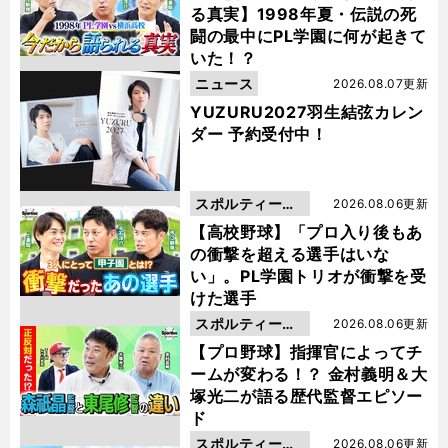
る真実】1998年夏・伝説の死
闘の最中にPL学園に何が起きて
いた！？
ニュース
2026.08.07更新
YUZURU2027羽生結弦カレン
ダー 予約受付中！
スポルティーバ
2026.08.06更新
動画
【高校野球】「プロ入り後もあ
の衝撃を超える選手はいな
い」。PL学園トリオが衝撃を受
けた選手
スポルティーバ
2026.08.06更新
動画
【プロ野球】指揮官によってチ
ームが変わる！？ 金村義明＆大
塚光二が語る歴代監督エピソー
ド
スポルティーバ
2026.08.06更新