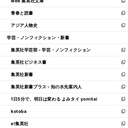
web 集英社文庫
ド
ィ
い
新
ウ
ン
ウ
し
青春と読書
で
ド
ィ
い
新
開
ウ
ン
ウ
し
アジア人物史
く
で
ド
ィ
い
新
開
ウ
ン
ウ
し
学芸・ノンフィクション・新書
く
で
ド
ィ
い
開
ウ
ン
ウ
集英社学芸部 - 学芸・ノンフィクション
く
で
ド
ィ
新
開
ウ
ン
し
集英社ビジネス書
く
で
ド
い
新
開
ウ
ウ
し
集英社新書
く
で
ィ
い
新
開
ン
ウ
し
集英社新書プラス - 知の水先案内人
く
ド
ィ
い
新
ウ
ン
ウ
し
1日5分で、明日は変わる よみタイ yomitai
で
ド
ィ
い
新
開
ウ
ン
ウ
し
kotoba
く
で
ド
ィ
い
新
開
ウ
ン
ウ
し
e!集英社
く
で
ド
ィ
い
新