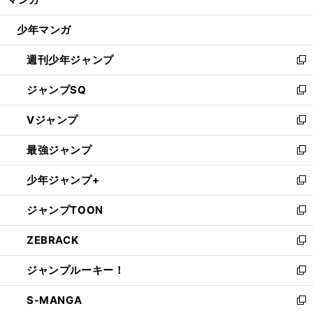
ド
閉
ウ
じ
少年マンガ
で
る
開
週刊少年ジャンプ
く
新
し
ジャンプSQ
い
新
ウ
し
Vジャンプ
ィ
い
新
ン
ウ
し
最強ジャンプ
ド
ィ
い
新
ウ
ン
ウ
し
少年ジャンプ+
で
ド
ィ
い
新
開
ウ
ン
ウ
し
ジャンプTOON
く
で
ド
ィ
い
新
開
ウ
ン
ウ
し
ZEBRACK
く
で
ド
ィ
い
新
開
ウ
ン
ウ
し
ジャンプルーキー！
く
で
ド
ィ
い
新
開
ウ
ン
ウ
し
S-MANGA
く
で
ド
ィ
い
新