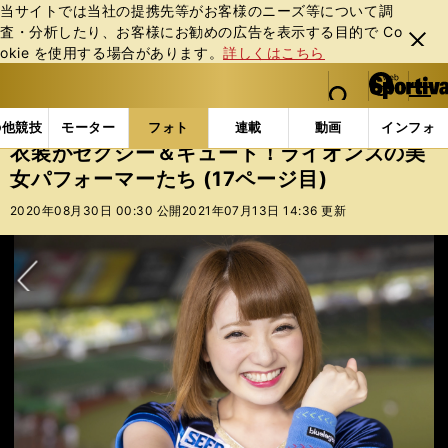
当サイトでは当社の提携先等がお客様のニーズ等について調
査・分析したり、お客様にお勧めの広告を表⽰する⽬的で Co
閉じ
okie を使⽤する場合があります。
詳しくはこちら
る
マイペ
web Sportiva (webスポルティーバ)
検索
メニュ
we
ー
フォトギャラリー
スポーツビーナスギャラリー
衣装
b
ジ
の他競技
モーター
フォト
連載
動画
インフォ
ス
衣装がセクシー＆キュート！ライオンズの美
ポ
女パフォーマーたち (17ページ目)
ル
テ
2020年08月30日 00:30 公開
2021年07月13日 14:36 更新
ィ
ー
バ
次へ
Amiさん
３年目 サブリーダー
「チームNo.１おしゃべりです！ 自分で自分のことを『おしゃべりマシー
Mihoさん
Natsumiさん
４年目 リーダー
１年目 新メンバー