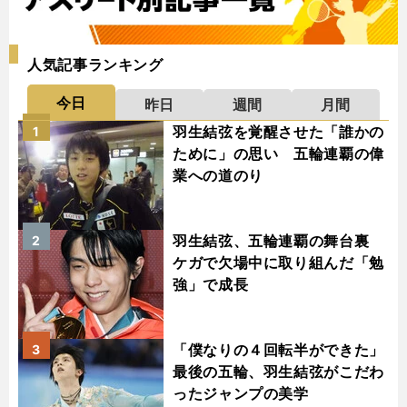
人気記事ランキング
今日
昨日
週間
月間
羽生結弦を覚醒させた「誰かの
1
ために」の思い 五輪連覇の偉
業への道のり
羽生結弦、五輪連覇の舞台裏
2
ケガで欠場中に取り組んだ「勉
強」で成長
「僕なりの４回転半ができた」
3
最後の五輪、羽生結弦がこだわ
ったジャンプの美学