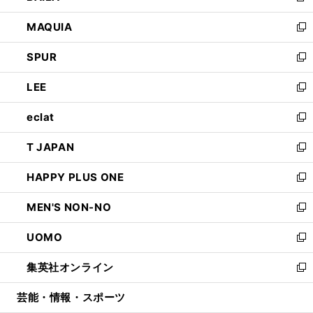
ン
ウ
し
MAQUIA
ド
ィ
い
新
ウ
ン
ウ
し
SPUR
で
ド
ィ
い
新
開
ウ
ン
ウ
し
LEE
く
で
ド
ィ
い
新
開
ウ
ン
ウ
し
eclat
く
で
ド
ィ
い
新
開
ウ
ン
ウ
し
T JAPAN
く
で
ド
ィ
い
新
開
ウ
ン
ウ
し
HAPPY PLUS ONE
く
で
ド
ィ
い
新
開
ウ
ン
ウ
し
MEN'S NON-NO
く
で
ド
ィ
い
新
開
ウ
ン
ウ
し
UOMO
く
で
ド
ィ
い
新
開
ウ
ン
ウ
し
集英社オンライン
く
で
ド
ィ
い
新
開
ウ
ン
ウ
し
芸能・情報・スポーツ
く
で
ド
ィ
い
開
ウ