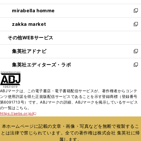
開
ウ
ン
ウ
し
mirabella homme
く
で
ド
ィ
い
新
開
ウ
ン
ウ
し
zakka market
く
で
ド
ィ
い
新
開
ウ
ン
ウ
し
その他WEBサービス
く
で
ド
ィ
い
開
ウ
ン
ウ
集英社アドナビ
く
で
ド
ィ
新
開
ウ
ン
し
集英社エディターズ・ラボ
く
で
ド
い
新
開
ウ
ウ
し
く
で
ィ
い
開
ン
ウ
ABJマークは、この電子書店・電子書籍配信サービスが、著作権者からコンテ
く
ド
ィ
ンツ使用許諾を得た正規版配信サービスであることを示す登録商標（登録番号
ウ
ン
第6091713号）です。ABJマークの詳細、ABJマークを掲示しているサービス
で
ド
の一覧はこちら。
開
ウ
https://aebs.or.jp/
新
く
で
し
い
開
本ホームページに記載の文章・画像・写真などを無断で複製するこ
ウ
く
とは法律で禁じられています。全ての著作権は株式会社 集英社に帰
ィ
属します。
ン