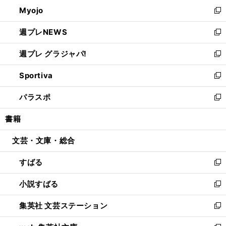
ン
ウ
Myojo
く
で
ド
ィ
新
開
ウ
ン
し
週プレNEWS
く
で
ド
い
新
開
ウ
ウ
し
週プレ グラジャパ!
く
で
ィ
い
新
開
ン
ウ
し
Sportiva
く
ド
ィ
い
新
ウ
ン
ウ
し
パラスポ
で
ド
ィ
い
新
開
ウ
ン
ウ
し
書籍
く
で
ド
ィ
い
開
ウ
ン
ウ
文芸・文庫・総合
く
で
ド
ィ
開
ウ
ン
すばる
く
で
ド
新
開
ウ
し
小説すばる
く
で
い
新
開
ウ
し
集英社 文芸ステーション
く
ィ
い
新
ン
ウ
し