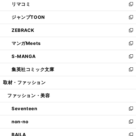
リマコミ
で
ド
ィ
い
新
開
ウ
ン
ウ
し
ジャンプTOON
く
で
ド
ィ
い
新
開
ウ
ン
ウ
し
ZEBRACK
く
で
ド
ィ
い
新
開
ウ
ン
ウ
し
マンガMeets
く
で
ド
ィ
い
新
開
ウ
ン
ウ
し
S-MANGA
く
で
ド
ィ
い
新
開
ウ
ン
ウ
し
集英社コミック文庫
く
で
ド
ィ
い
新
開
ウ
ン
ウ
し
取材・ファッション
く
で
ド
ィ
い
開
ウ
ン
ウ
ファッション・美容
く
で
ド
ィ
開
ウ
ン
Seventeen
く
で
ド
新
開
ウ
し
non-no
く
で
い
新
開
ウ
し
BAILA
く
ィ
い
新