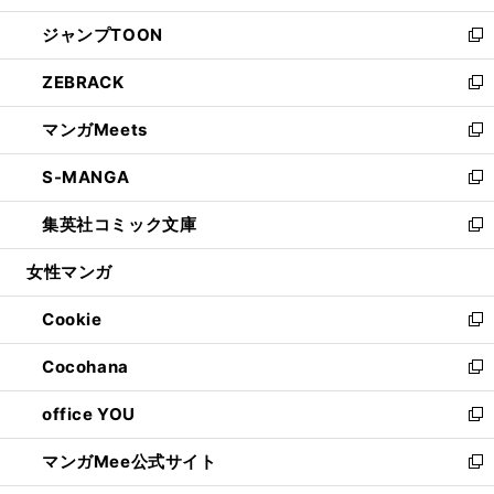
開
ウ
ン
ウ
し
ジャンプTOON
く
で
ド
ィ
い
新
開
ウ
ン
ウ
し
ZEBRACK
く
で
ド
ィ
い
新
開
ウ
ン
ウ
し
マンガMeets
く
で
ド
ィ
い
新
開
ウ
ン
ウ
し
S-MANGA
く
で
ド
ィ
い
新
開
ウ
ン
ウ
し
集英社コミック文庫
く
で
ド
ィ
い
新
開
ウ
ン
ウ
し
女性マンガ
く
で
ド
ィ
い
開
ウ
ン
ウ
Cookie
く
で
ド
ィ
新
開
ウ
ン
し
Cocohana
く
で
ド
い
新
開
ウ
ウ
し
office YOU
く
で
ィ
い
新
開
ン
ウ
し
マンガMee公式サイト
く
ド
ィ
い
新
ウ
ン
ウ
し