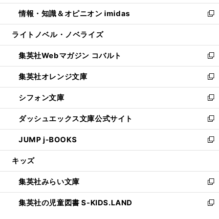
開
ウ
ン
ウ
し
情報・知識＆オピニオン imidas
く
で
ド
ィ
い
新
開
ウ
ン
ウ
し
ライトノベル・ノベライズ
く
で
ド
ィ
い
開
ウ
ン
ウ
集英社Webマガジン コバルト
く
で
ド
ィ
新
開
ウ
ン
し
集英社オレンジ文庫
く
で
ド
い
新
開
ウ
ウ
し
シフォン文庫
く
で
ィ
い
新
開
ン
ウ
し
ダッシュエックス文庫公式サイト
く
ド
ィ
い
新
ウ
ン
ウ
し
JUMP j-BOOKS
で
ド
ィ
い
新
開
ウ
ン
ウ
し
キッズ
く
で
ド
ィ
い
開
ウ
ン
ウ
集英社みらい文庫
く
で
ド
ィ
新
開
ウ
ン
し
集英社の児童図書 S-KIDS.LAND
く
で
ド
い
新
開
ウ
ウ
し