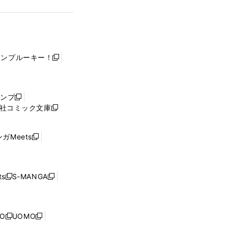
ャンプルーキー！
新
し
い
ウ
ャンプ
新
ィ
社コミック文庫
し
新
ン
い
し
ド
ウ
い
ウ
ガMeets
新
ィ
ウ
で
し
ン
ィ
開
い
ド
ン
く
ウ
ウ
ド
s
S-MANGA
新
新
ィ
で
ウ
し
し
ン
開
で
い
い
ド
く
開
ウ
ウ
ウ
NO
UOMO
く
新
新
ィ
ィ
で