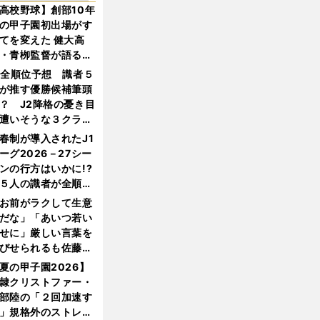
高校野球】創部10年
の甲子園初出場がす
てを変えた 健大高
・青栁監督が語る
機動破壊」はこうし
1全順位予想 識者５
生まれた
が推す優勝候補筆頭
？ J2降格の憂き目
遭いそうな３クラブ
は？
春制が導入されたJ1
ーグ2026－27シー
ンの行方はいかに!?
５人の識者が全順位
大胆予想
お前がラクして生意
だな」「あいつ若い
せに」厳しい言葉を
びせられるも佐藤慎
郎が貫いた誇りとフ
夏の甲子園2026】
ンへの思い
隷クリストファー・
部陸の「２回加速す
」規格外のストレー