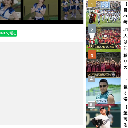
【
1
目
べ
崎
「
J
2
LINEで送る
て
人
は
に
と
秋
3
リ
ズ
4
を
「
気
く
浴
5
太
【
ァ
聖
高
る