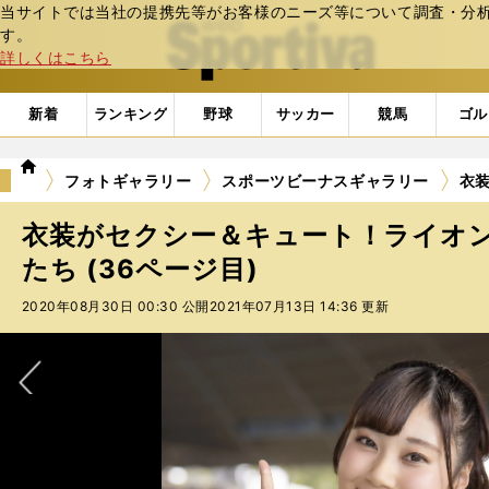
当サイトでは当社の提携先等がお客様のニーズ等について調査・分析し
web Sportiva (webスポルティーバ)
す。
詳しくはこちら
新着
ランキング
野球
サッカー
競馬
ゴル
we
フォトギャラリー
スポーツビーナスギャラリー
衣装
b
ス
衣装がセクシー＆キュート！ライオ
ポ
ル
たち (36ページ目)
テ
2020年08月30日 00:30 公開
2021年07月13日 14:36 更新
ィ
ー
バ
次へ