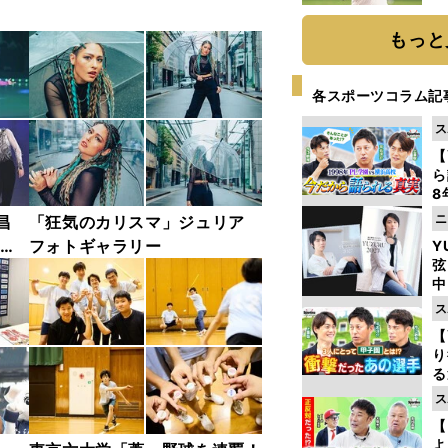
ト
く
もっと
各スポーツコラム記
ス
【
ら
8
最
ニ
昌
「狂気のカリスマ」ジュリア
き
 オ
フォトギャラリー
Y
弦
ャラ
中
ス
【
り
る
学
ス
け
【
よ