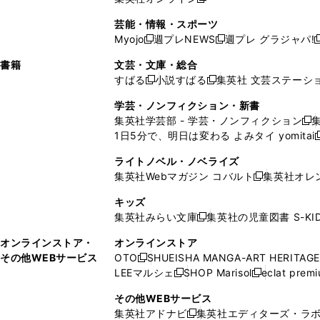
し
新
し
し
し
ン
ィ
ン
ン
開
で
開
で
い
し
い
い
い
ド
ン
ド
ド
芸能・情報・スポーツ
く
開
く
開
ウ
い
ウ
ウ
ウ
ウ
ド
ウ
ウ
Myojo
週プレNEWS
週プレ グラジャパ!
く
く
新
新
新
ィ
ウ
ィ
ィ
ィ
で
ウ
で
で
し
し
ン
ィ
ン
ン
ン
書籍
文芸・文庫・総合
開
で
開
開
い
い
ド
ン
ド
ド
ド
すばる
小説すばる
集英社 文芸ステーシ
く
開
く
く
新
新
ウ
ウ
ウ
ド
ウ
ウ
ウ
く
し
し
ィ
ィ
学芸・ノンフィクション・新書
で
ウ
で
で
で
い
い
ン
ン
集英社学芸部 - 学芸・ノンフィクション
開
で
開
開
開
新
ウ
ウ
ド
ド
1日5分で、明日は変わる よみタイ yomitai
く
開
く
く
く
し
新
ィ
ィ
ウ
ウ
く
い
ン
ン
ライトノベル・ノベライズ
で
で
ウ
ド
ド
集英社Webマガジン コバルト
集英社オレ
開
開
新
ィ
ウ
ウ
く
く
し
ン
キッズ
で
で
い
ド
集英社みらい文庫
集英社の児童図書 S-KID
開
開
新
ウ
ウ
く
く
し
ィ
オンラインストア・
オンラインストア
で
い
ン
その他WEBサービス
OTO
SHUEISHA MANGA-ART HERITAGE
開
新
ウ
ド
LEEマルシェ
SHOP Marisol
eclat prem
く
し
新
新
ィ
ウ
い
し
し
ン
その他WEBサービス
で
ウ
い
い
ド
集英社アドナビ
集英社エディターズ・ラ
開
新