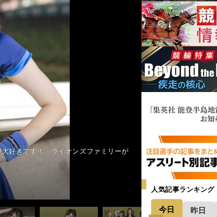
べりマシーン』と言っていますが、球団マス
。メンバーとしても、人としてももっとも
ています！（笑）じゃんじゃん話しかけて
を届けましょう。強力山賊打線で絶対優
のみなさんと野球の話をするのが大好きで
に、キラキラスマイルをみなさんにお届け
のびのびとパフォーマンスできるチームを
が大好きです！ ライオンズファミリーが
ジェンズ）」メンバー。左からMisakiさ
上げていきたいです！」
して、勝利の女神になります！」
ジェンズ）」メンバー。左からMisakiさ
人気記事ランキング
今日
昨日