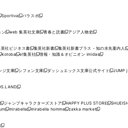
し
し
し
し
し
ン
ン
ン
ン
開
開
開
開
開
い
い
い
い
い
ド
ド
ド
ド
く
く
く
く
く
ウ
ウ
ウ
ウ
ウ
ウ
ウ
ウ
ウ
Sportiva
パラスポ
新
新
ィ
ィ
ィ
ィ
ィ
で
で
で
で
し
し
し
ン
ン
ン
ン
ン
開
開
開
開
い
い
い
ド
ド
ド
ド
ド
ョン
web 集英社文庫
青春と読書
アジア人物史
く
く
く
く
新
新
新
新
ウ
ウ
ウ
ウ
ウ
ウ
ウ
ウ
し
し
し
し
ィ
ィ
ィ
で
で
で
で
で
い
い
い
い
ン
ン
ン
集英社ビジネス書
集英社新書
集英社新書プラス - 知の水先案内人
開
開
開
開
開
新
新
新
ウ
ウ
ウ
ウ
ド
ド
ド
kotoba
e!集英社
情報・知識＆オピニオン imidas
く
く
く
く
く
新
し
新
し
新
ィ
ィ
ィ
ィ
ウ
ウ
ウ
し
し
い
し
い
し
ン
ン
ン
ン
で
で
で
い
い
ウ
い
ウ
い
ド
ド
ド
ド
ンジ文庫
シフォン文庫
ダッシュエックス文庫公式サイト
JUMP 
開
開
開
新
新
新
ウ
ウ
ィ
ウ
ィ
ウ
ウ
ウ
ウ
ウ
く
く
く
し
し
し
ィ
ィ
ン
ィ
ン
ィ
で
で
で
で
い
い
い
ン
ン
ド
ン
ド
ン
S.LAND
開
開
開
開
新
ウ
ウ
ウ
ド
ド
ウ
ド
ウ
ド
く
く
く
く
し
ィ
ィ
ィ
ウ
ウ
で
ウ
で
ウ
い
ン
ン
ン
ジャンプキャラクターズストア
HAPPY PLUS STORE
SHUEIS
で
で
開
で
開
で
新
新
新
ウ
ド
ド
ド
ium
mirabella
mirabella homme
zakka market
開
開
く
開
く
開
し
新
新
新
し
新
し
ィ
ウ
ウ
ウ
く
く
く
く
い
し
し
い
し
し
い
ン
で
で
で
ウ
い
い
ウ
い
い
ウ
ド
ボ
開
開
開
新