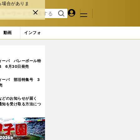
る場合がありま
マイペ
閉じ
検索
メニュ
ー
る
す
ジ
る
動画
インフォ
ージ目)
ィーバ バレーボール特
.4 6月30日発売
ィーバ 部活特集号 3
売
などのお知らせが届く
通知を受け取る方法につ