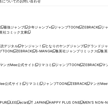
告についてのお問い合わせ
プ
最強ジャンプ
少年ジャンプ+
ジャンプTOON
ZEBRACK
ジ
新
新
新
新
新
英社コミック文庫
し
新
し
し
し
し
い
い
し
い
い
い
ウ
ウ
い
ウ
ウ
ウ
購読デジタル
ヤンジャン！
となりのヤングジャンプ
グランドジ
新
新
新
ィ
ィ
ウ
ィ
ィ
ィ
プTOON
ZEBRACK
S-MANGA
集英社ジャンプリミックス
集英
新
し
新
し
新
し
新
ン
ン
ィ
ン
ン
ン
し
い
し
い
し
い
し
ド
ド
ン
ド
ド
ド
い
ウ
い
ウ
い
ウ
い
ウ
ウ
ド
ウ
ウ
ウ
マンガMee公式サイト
リマコミ
ジャンプTOON
ZEBRACK
マン
新
新
新
新
ウ
ィ
ウ
ィ
ウ
ィ
ウ
で
で
ウ
で
で
で
し
し
し
し
し
ィ
ン
ィ
ン
ィ
ン
ィ
開
開
で
開
開
開
い
い
い
い
い
ン
ド
ン
ド
ン
ド
ン
く
く
開
く
く
く
ウ
ウ
ウ
ウ
ウ
ド
ウ
ド
ウ
ド
ウ
ド
ee公式サイト
リマコミ
ジャンプTOON
ZEBRACK
マンガMeet
く
新
新
新
新
ィ
ィ
ィ
ィ
ィ
ウ
で
ウ
で
ウ
で
ウ
し
し
し
し
ン
ン
ン
ン
ン
で
開
で
開
で
開
で
い
い
い
い
ド
ド
ド
ド
ド
開
く
開
く
開
く
開
ウ
ウ
ウ
ウ
ウ
ウ
ウ
ウ
ウ
PUR
LEE
eclat
T JAPAN
HAPPY PLUS ONE
MEN'S NON-
く
く
く
く
新
新
新
新
新
ィ
ィ
ィ
ィ
で
で
で
で
で