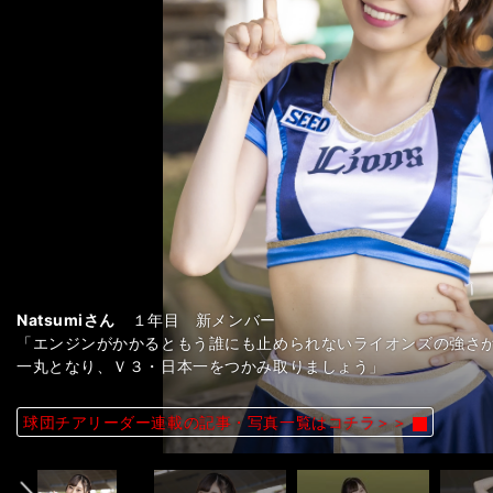
Amiさん
３年目 サブリーダー
Yuuさん
「チームNo.１おしゃべりです！ 自分で自分のことを『おしゃ
Misakiさん
Maiさん
Nagisaさん
Mihoさん
Natsumiさん
３年目
２年目
４年目 リーダー
２年目
１年目 新メンバー
１年目 新メンバー
「『輝く人になりたい』と思ってブルーレジェンズに入りました
コットのレオとライナからは『おしゃべりモンスター』と呼ばれ
「今シーズンもリーグ優勝、そして日本一に向けて、一緒に声援
「球場で私を見かけたら気軽に話しかけてくださいね！ ファン
「まだまだ未熟ですが、得意のテクニックを生かしたダンスと共
「リーダーとして、各メンバーの個性を大切にして、一人一人が
Maikaさん
「エンジンがかかるともう誰にも止められないライオンズの強さ
埼玉西武ランオンズ公式パフォーマー「bluelegends（ブルーレ
１年目 新メンバー
っと輝きたいです！」
くださいねっ」
勝！」
す」
します！」
作っていきたいと思います。そして、ライオンズと野球界を盛り
「もっともっと元気いっぱい、パワーいっぱい、輝く笑顔で応援
一丸となり、Ｖ３・日本一をつかみ取りましょう」
ん、Natsumiさん、Mihoさん、Maiさん、Amiさん
埼玉西武ランオンズ公式パフォーマー「bluelegends（ブルーレ
前へ
球団チアリーダー連載の記事・写真一覧はコチラ＞＞
球団チアリーダー連載の記事・写真一覧はコチラ＞＞
球団チアリーダー連載の記事・写真一覧はコチラ＞＞
球団チアリーダー連載の記事・写真一覧はコチラ＞＞
球団チアリーダー連載の記事・写真一覧はコチラ＞＞
球団チアリーダー連載の記事・写真一覧はコチラ＞＞
球団チアリーダー連載の記事・写真一覧はコチラ＞＞
球団チアリーダー連載の記事・写真一覧はコチラ＞＞
球団チアリーダー連載の記事・写真一覧はコチラ＞＞
Yuuさん
Yuuさん
Yuuさん
Yuuさん
Amiさん
Amiさん
Amiさん
Amiさん
Misakiさん
Misakiさん
Misakiさん
Misakiさん
Maiさん
Maiさん
Maiさん
Maiさん
Nagisaさん
Nagisaさん
Nagisaさん
Nagisaさん
Mihoさん
Mihoさん
Mihoさん
Mihoさん
Maikaさん
Maikaさん
Maikaさん
Maikaさん
Natsumiさん
Natsumiさん
Natsumiさん
Natsumiさん
ん、Natsumiさん、Mihoさん、Maiさん、Amiさん