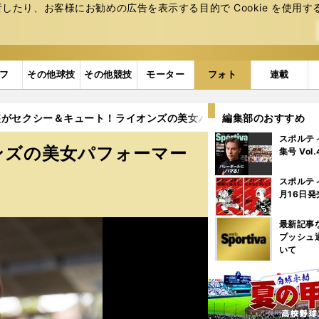
たり、お客様にお勧めの広告を表⽰する⽬的で Cookie を使⽤す
フ
その他球技
その他競技
モーター
フォト
連載
がセクシー＆キュート！ライオンズの美女パフォーマーたち (36ペ
編集部のおすすめ
スポルテ
ンズの美女パフォーマー
集号 Vol
スポルテ
月16日発
最新記事
プッシュ
いて