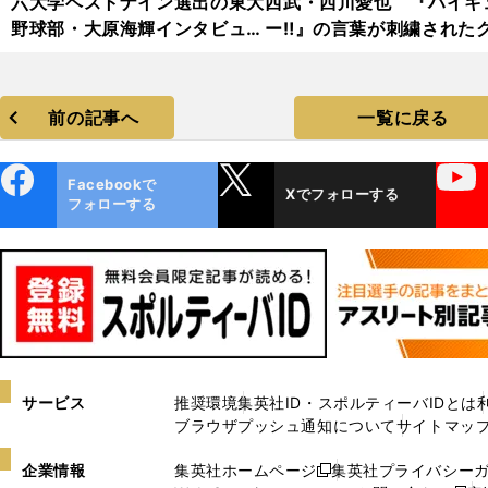
六大学ベストナイン選出の東大
西武・西川愛也 『ハイキ
野球部・大原海輝インタビュー
ー‼』の言葉が刺繍された
カット集
ブも
前の記事へ
一覧に戻る
ebo
X
YouTube
Facebookで
Xでフォローする
ok
フォローする
サービス
推奨環境
集英社ID・スポルティーバIDとは
ブラウザプッシュ通知について
サイトマッ
企業情報
集英社ホームページ
集英社プライバシー
新