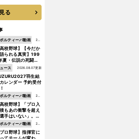
 それでもプロではな
大学進学を選ぶ理由
見る
事
ポルティーバ動画
202
高校野球】【今だか
6.0
語られる真実】199
8.0
年夏・伝説の死闘の
7更
中にPL学園に何が起
ュース
2026.08.07更新
新
ていた！？
UZURU2027羽生結
カレンダー 予約受付
！
ポルティーバ動画
202
高校野球】「プロ入
6.0
後もあの衝撃を超え
8.0
選手はいない」。PL
6更
園トリオが衝撃を受
ポルティーバ動画
202
新
た選手
プロ野球】指揮官に
6.0
ってチームが変わ