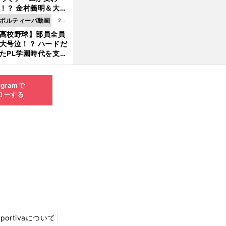
8.0
！？ 金村義明＆大塚
6更
二が語る歴代監督エ
ポルティーバ動画
202
新
ソード
高校野球】部員全員
6.0
大号泣！？ ハードだ
8.0
たPL学園時代を支え
6更
ものとは
新
agramで
ローする
Sportivaについて