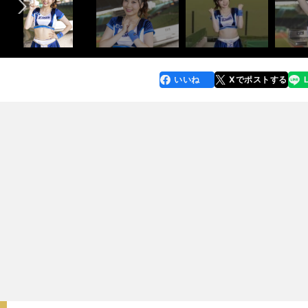
いいね
Xでポストする
line
faceboo
x
k