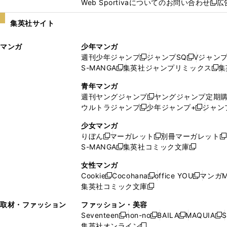
Web Sportivaについてのお問い合わせ
広
し
新
い
し
集英社サイト
ウ
い
ィ
ウ
マンガ
少年マンガ
ン
ィ
週刊少年ジャンプ
ジャンプSQ
Vジャン
ド
ン
新
新
S-MANGA
集英社ジャンプリミックス
集
ウ
ド
新
し
し
新
で
ウ
し
い
い
し
青年マンガ
開
で
い
ウ
ウ
い
週刊ヤングジャンプ
ヤングジャンプ定期
新
く
開
ウ
ィ
ィ
ウ
ウルトラジャンプ
少年ジャンプ+
ジャン
新
し
新
く
ィ
ン
ン
ィ
し
い
し
ン
ド
ド
ン
少女マンガ
い
ウ
い
ド
ウ
ウ
ド
りぼん
マーガレット
別冊マーガレット
新
新
新
ウ
ィ
ウ
ウ
で
で
ウ
S-MANGA
集英社コミック文庫
し
新
し
新
ィ
ン
ィ
で
開
開
で
い
し
い
し
ン
ド
ン
女性マンガ
開
く
く
開
ウ
い
ウ
い
ド
ウ
ド
Cookie
Cocohana
office YOU
マンガM
く
く
新
新
新
ィ
ウ
ィ
ウ
ウ
で
ウ
集英社コミック文庫
し
新
し
し
ン
ィ
ン
ィ
で
開
で
い
し
い
い
ド
ン
ド
ン
取材・ファッション
ファッション・美容
開
く
開
ウ
い
ウ
ウ
ウ
ド
ウ
ド
Seventeen
non-no
BAILA
MAQUIA
S
く
く
新
新
新
新
ィ
ウ
ィ
ィ
で
ウ
で
ウ
集英社オンライン