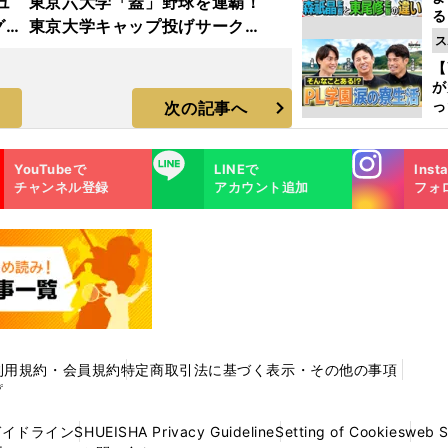
ュ
東京六大学「蓋」野球を連覇！
る
グラ
東京大学キャップ投げサークル
光
ス
の練習に潜入取材
ピ
【
が
っ
次の記事へ
た
Instagra
LINE
YouTubeで
LINEで
Inst
m
チャンネル登録
アカウント追加
フォ
利用規約・会員規約
特定商取引法に基づく表示・その他の事項
プ
ガイドライン
SHUEISHA Privacy Guideline
Setting of Cookies
web 