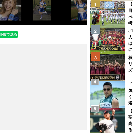
【
1
目
べ
崎
「
J
2
LINEで送る
て
人
は
に
と
秋
3
リ
ズ
4
を
「
気
く
浴
5
太
【
ァ
聖
高
る