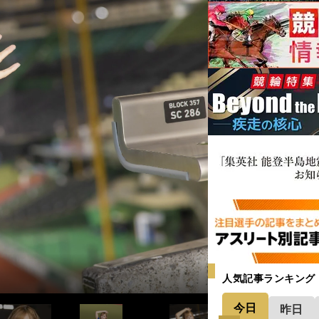
べりマシーン』と言っていますが、球団マス
。メンバーとしても、人としてももっとも
ています！（笑）じゃんじゃん話しかけて
を届けましょう。強力山賊打線で絶対優
のみなさんと野球の話をするのが大好きで
に、キラキラスマイルをみなさんにお届け
のびのびとパフォーマンスできるチームを
が大好きです！ ライオンズファミリーが
ジェンズ）」メンバー。左からMisakiさ
上げていきたいです！」
して、勝利の女神になります！」
ジェンズ）」メンバー。左からMisakiさ
人気記事ランキング
今日
昨日