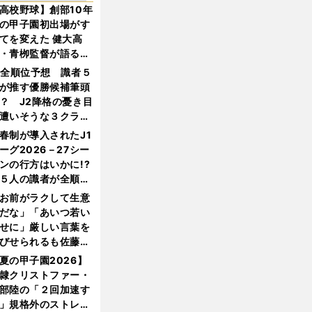
高校野球】創部10年
の甲子園初出場がす
てを変えた 健大高
・青栁監督が語る
機動破壊」はこうし
1全順位予想 識者５
生まれた
が推す優勝候補筆頭
？ J2降格の憂き目
遭いそうな３クラブ
は？
春制が導入されたJ1
ーグ2026－27シー
ンの行方はいかに!?
５人の識者が全順位
大胆予想
お前がラクして生意
だな」「あいつ若い
せに」厳しい言葉を
びせられるも佐藤慎
郎が貫いた誇りとフ
夏の甲子園2026】
ンへの思い
隷クリストファー・
部陸の「２回加速す
」規格外のストレー