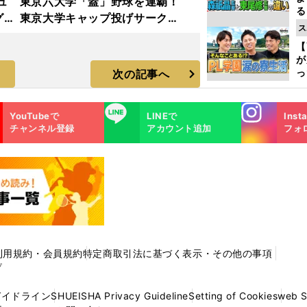
ュ
東京六大学「蓋」野球を連覇！
る
グラ
東京大学キャップ投げサークル
光
ス
の練習に潜入取材
ピ
【
が
っ
次の記事へ
た
Instagra
LINE
YouTubeで
LINEで
Inst
m
チャンネル登録
アカウント追加
フォ
利用規約・会員規約
特定商取引法に基づく表示・その他の事項
プ
ガイドライン
SHUEISHA Privacy Guideline
Setting of Cookies
web 