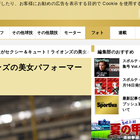
たり、お客様にお勧めの広告を表⽰する⽬的で Cookie を使⽤す
フ
その他球技
その他競技
モーター
フォト
連載
装がセクシー＆キュート！ライオンズの美女パフォーマーたち (8ペー
編集部のおすすめ
スポルテ
ンズの美女パフォーマー
集号 Vol
スポルテ
月16日発
最新記事
プッシュ
いて