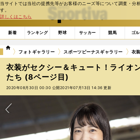
当サイトでは当社の提携先等がお客様のニーズ等について調査・分析し
web Sportiva (webスポルティーバ)
す。
詳しくはこちら
新着
ランキング
野球
サッカー
競馬
ゴル
we
フォトギャラリー
スポーツビーナスギャラリー
衣
b
ス
衣装がセクシー＆キュート！ライオ
ポ
ル
たち (8ページ目)
テ
2020年08月30日 00:30 公開
2021年07月13日 14:36 更新
ィ
ー
バ
次へ