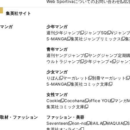
Web Sportivaについてのお問い合わせ
広
し
新
い
し
集英社サイト
ウ
い
ィ
ウ
マンガ
少年マンガ
ン
ィ
週刊少年ジャンプ
ジャンプSQ
Vジャン
ド
ン
新
新
S-MANGA
集英社ジャンプリミックス
集
ウ
ド
新
し
し
新
で
ウ
し
い
い
し
青年マンガ
開
で
い
ウ
ウ
い
週刊ヤングジャンプ
ヤングジャンプ定期
新
く
開
ウ
ィ
ィ
ウ
ウルトラジャンプ
少年ジャンプ+
ジャン
新
し
新
く
ィ
ン
ン
ィ
し
い
し
ン
ド
ド
ン
少女マンガ
い
ウ
い
ド
ウ
ウ
ド
りぼん
マーガレット
別冊マーガレット
新
新
新
ウ
ィ
ウ
ウ
で
で
ウ
S-MANGA
集英社コミック文庫
し
新
し
新
ィ
ン
ィ
で
開
開
で
い
し
い
し
ン
ド
ン
女性マンガ
開
く
く
開
ウ
い
ウ
い
ド
ウ
ド
Cookie
Cocohana
office YOU
マンガM
く
く
新
新
新
ィ
ウ
ィ
ウ
ウ
で
ウ
集英社コミック文庫
し
新
し
し
ン
ィ
ン
ィ
で
開
で
い
し
い
い
ド
ン
ド
ン
取材・ファッション
ファッション・美容
開
く
開
ウ
い
ウ
ウ
ウ
ド
ウ
ド
Seventeen
non-no
BAILA
MAQUIA
S
く
く
新
新
新
新
ィ
ウ
ィ
ィ
で
ウ
で
ウ
集英社オンライン