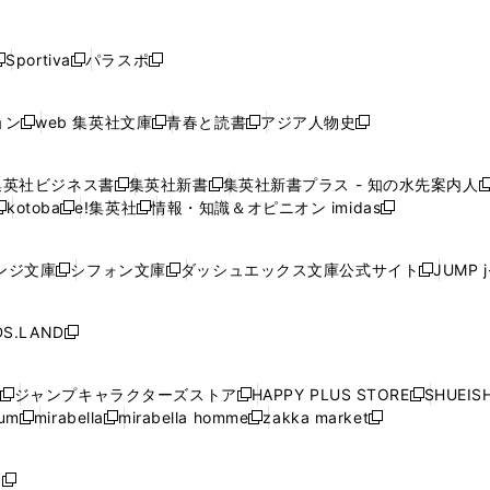
し
し
し
し
し
ン
ン
ン
ン
開
開
開
開
開
い
い
い
い
い
ド
ド
ド
ド
く
く
く
く
く
ウ
ウ
ウ
ウ
ウ
ウ
ウ
ウ
ウ
Sportiva
パラスポ
新
新
ィ
ィ
ィ
ィ
ィ
で
で
で
で
し
し
し
ン
ン
ン
ン
ン
開
開
開
開
い
い
い
ド
ド
ド
ド
ド
ョン
web 集英社文庫
青春と読書
アジア人物史
く
く
く
く
新
新
新
新
ウ
ウ
ウ
ウ
ウ
ウ
ウ
ウ
し
し
し
し
ィ
ィ
ィ
で
で
で
で
で
い
い
い
い
ン
ン
ン
集英社ビジネス書
集英社新書
集英社新書プラス - 知の水先案内人
開
開
開
開
開
新
新
新
ウ
ウ
ウ
ウ
ド
ド
ド
kotoba
e!集英社
情報・知識＆オピニオン imidas
く
く
く
く
く
新
し
新
し
新
ィ
ィ
ィ
ィ
ウ
ウ
ウ
し
し
い
し
い
し
ン
ン
ン
ン
で
で
で
い
い
ウ
い
ウ
い
ド
ド
ド
ド
ンジ文庫
シフォン文庫
ダッシュエックス文庫公式サイト
JUMP 
開
開
開
新
新
新
ウ
ウ
ィ
ウ
ィ
ウ
ウ
ウ
ウ
ウ
く
く
く
し
し
し
ィ
ィ
ン
ィ
ン
ィ
で
で
で
で
い
い
い
ン
ン
ド
ン
ド
ン
S.LAND
開
開
開
開
新
ウ
ウ
ウ
ド
ド
ウ
ド
ウ
ド
く
く
く
く
し
ィ
ィ
ィ
ウ
ウ
で
ウ
で
ウ
い
ン
ン
ン
ジャンプキャラクターズストア
HAPPY PLUS STORE
SHUEIS
で
で
開
で
開
で
新
新
新
ウ
ド
ド
ド
ium
mirabella
mirabella homme
zakka market
開
開
く
開
く
開
し
新
新
新
し
新
し
ィ
ウ
ウ
ウ
く
く
く
く
い
し
し
い
し
し
い
ン
で
で
で
ウ
い
い
ウ
い
い
ウ
ド
ボ
開
開
開
新