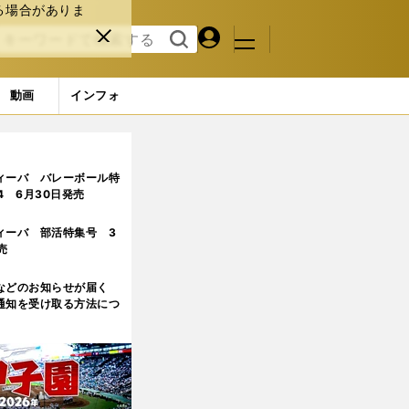
る場合がありま
マイペ
閉じ
検索
メニュ
ー
る
す
ジ
る
動画
インフォ
ジ目)
ィーバ バレーボール特
.4 6月30日発売
ィーバ 部活特集号 3
売
などのお知らせが届く
通知を受け取る方法につ