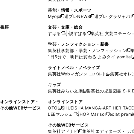
し
新
し
し
し
ン
ィ
ン
ン
開
で
開
で
い
し
い
い
い
ド
ン
ド
ド
芸能・情報・スポーツ
く
開
く
開
ウ
い
ウ
ウ
ウ
ウ
ド
ウ
ウ
Myojo
週プレNEWS
週プレ グラジャパ!
く
く
新
新
新
ィ
ウ
ィ
ィ
ィ
で
ウ
で
で
し
し
ン
ィ
ン
ン
ン
書籍
文芸・文庫・総合
開
で
開
開
い
い
ド
ン
ド
ド
ド
すばる
小説すばる
集英社 文芸ステーシ
く
開
く
く
新
新
ウ
ウ
ウ
ド
ウ
ウ
ウ
く
し
し
ィ
ィ
学芸・ノンフィクション・新書
で
ウ
で
で
で
い
い
ン
ン
集英社学芸部 - 学芸・ノンフィクション
開
で
開
開
開
新
ウ
ウ
ド
ド
1日5分で、明日は変わる よみタイ yomitai
く
開
く
く
く
し
新
ィ
ィ
ウ
ウ
く
い
ン
ン
ライトノベル・ノベライズ
で
で
ウ
ド
ド
集英社Webマガジン コバルト
集英社オレ
開
開
新
ィ
ウ
ウ
く
く
し
ン
キッズ
で
で
い
ド
集英社みらい文庫
集英社の児童図書 S-KID
開
開
新
ウ
ウ
く
く
し
ィ
オンラインストア・
オンラインストア
で
い
ン
その他WEBサービス
OTO
SHUEISHA MANGA-ART HERITAGE
開
新
ウ
ド
LEEマルシェ
SHOP Marisol
eclat prem
く
し
新
新
ィ
ウ
い
し
し
ン
その他WEBサービス
で
ウ
い
い
ド
集英社アドナビ
集英社エディターズ・ラ
開
新