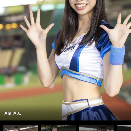
Amiさん
３年目 サブリーダー
Yuuさん
「チームNo.１おしゃべりです！ 自分で自分のことを『おしゃ
Misakiさん
Maiさん
Nagisaさん
Mihoさん
Natsumiさん
３年目
２年目
４年目 リーダー
２年目
１年目 新メンバー
１年目 新メンバー
「『輝く人になりたい』と思ってブルーレジェンズに入りました
コットのレオとライナからは『おしゃべりモンスター』と呼ばれ
「今シーズンもリーグ優勝、そして日本一に向けて、一緒に声援
「球場で私を見かけたら気軽に話しかけてくださいね！ ファン
「まだまだ未熟ですが、得意のテクニックを生かしたダンスと共
「リーダーとして、各メンバーの個性を大切にして、一人一人が
Maikaさん
「エンジンがかかるともう誰にも止められないライオンズの強さ
埼玉西武ランオンズ公式パフォーマー「bluelegends（ブルーレ
１年目 新メンバー
っと輝きたいです！」
くださいねっ」
勝！」
す」
します！」
作っていきたいと思います。そして、ライオンズと野球界を盛り
「もっともっと元気いっぱい、パワーいっぱい、輝く笑顔で応援
一丸となり、Ｖ３・日本一をつかみ取りましょう」
ん、Natsumiさん、Mihoさん、Maiさん、Amiさん
埼玉西武ランオンズ公式パフォーマー「bluelegends（ブルーレ
前へ
球団チアリーダー連載の記事・写真一覧はコチラ＞＞
球団チアリーダー連載の記事・写真一覧はコチラ＞＞
球団チアリーダー連載の記事・写真一覧はコチラ＞＞
球団チアリーダー連載の記事・写真一覧はコチラ＞＞
球団チアリーダー連載の記事・写真一覧はコチラ＞＞
球団チアリーダー連載の記事・写真一覧はコチラ＞＞
球団チアリーダー連載の記事・写真一覧はコチラ＞＞
球団チアリーダー連載の記事・写真一覧はコチラ＞＞
球団チアリーダー連載の記事・写真一覧はコチラ＞＞
Yuuさん
Yuuさん
Yuuさん
Yuuさん
Amiさん
Amiさん
Amiさん
Amiさん
Misakiさん
Misakiさん
Misakiさん
Misakiさん
Maiさん
Maiさん
Maiさん
Maiさん
Nagisaさん
Nagisaさん
Nagisaさん
Nagisaさん
Mihoさん
Mihoさん
Mihoさん
Mihoさん
Maikaさん
Maikaさん
Maikaさん
Maikaさん
Natsumiさん
Natsumiさん
Natsumiさん
Natsumiさん
ん、Natsumiさん、Mihoさん、Maiさん、Amiさん