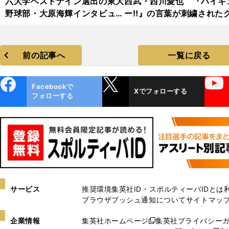
六大学ベストナイン選出の東大
西武・西川愛也 『ハイキ
野球部・大原海輝インタビュー
ー‼』の言葉が刺繍された
カット集
ブも
前の記事へ
一覧に戻る
ebo
X
YouTube
Facebookで
Xでフォローする
ok
フォローする
サービス
推奨環境
集英社ID・スポルティーバIDとは
ブラウザプッシュ通知について
サイトマッ
企業情報
集英社ホームページ
集英社プライバシー
新