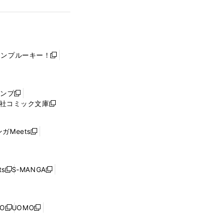
ャンプルーキー！
新
し
い
ウ
ャンプ
新
ィ
社コミック文庫
し
新
ン
い
し
ド
ウ
い
ウ
ガMeets
新
ィ
ウ
で
し
ン
ィ
開
い
ド
ン
く
ウ
ウ
ド
s
S-MANGA
新
新
ィ
で
ウ
し
し
ン
開
で
い
い
ド
く
開
ウ
ウ
ウ
NO
UOMO
く
新
新
ィ
ィ
で