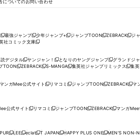
告についてのお問い合わせ
プ
最強ジャンプ
少年ジャンプ+
ジャンプTOON
ZEBRACK
ジ
新
新
新
新
新
英社コミック文庫
し
新
し
し
し
し
い
い
し
い
い
い
ウ
ウ
い
ウ
ウ
ウ
購読デジタル
ヤンジャン！
となりのヤングジャンプ
グランドジ
新
新
新
ィ
ィ
ウ
ィ
ィ
ィ
プTOON
ZEBRACK
S-MANGA
集英社ジャンプリミックス
集英
新
し
新
し
新
し
新
ン
ン
ィ
ン
ン
ン
し
い
し
い
し
い
し
ド
ド
ン
ド
ド
ド
い
ウ
い
ウ
い
ウ
い
ウ
ウ
ド
ウ
ウ
ウ
マンガMee公式サイト
リマコミ
ジャンプTOON
ZEBRACK
マン
新
新
新
新
ウ
ィ
ウ
ィ
ウ
ィ
ウ
で
で
ウ
で
で
で
し
し
し
し
し
ィ
ン
ィ
ン
ィ
ン
ィ
開
開
で
開
開
開
い
い
い
い
い
ン
ド
ン
ド
ン
ド
ン
く
く
開
く
く
く
ウ
ウ
ウ
ウ
ウ
ド
ウ
ド
ウ
ド
ウ
ド
ee公式サイト
リマコミ
ジャンプTOON
ZEBRACK
マンガMeet
く
新
新
新
新
ィ
ィ
ィ
ィ
ィ
ウ
で
ウ
で
ウ
で
ウ
し
し
し
し
ン
ン
ン
ン
ン
で
開
で
開
で
開
で
い
い
い
い
ド
ド
ド
ド
ド
開
く
開
く
開
く
開
ウ
ウ
ウ
ウ
ウ
ウ
ウ
ウ
ウ
PUR
LEE
eclat
T JAPAN
HAPPY PLUS ONE
MEN'S NON-
く
く
く
く
新
新
新
新
新
ィ
ィ
ィ
ィ
で
で
で
で
で