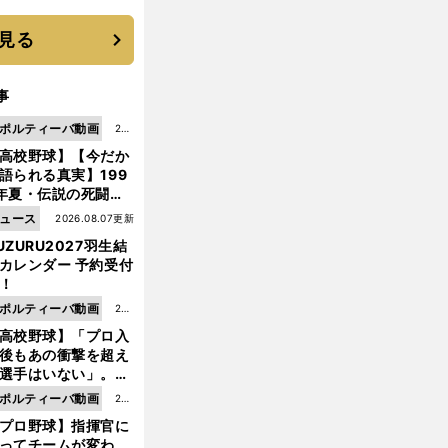
 それでもプロではな
大学進学を選ぶ理由
見る
事
ポルティーバ動画
202
高校野球】【今だか
6.0
語られる真実】199
8.0
年夏・伝説の死闘の
7更
中にPL学園に何が起
ュース
2026.08.07更新
新
ていた！？
UZURU2027羽生結
カレンダー 予約受付
！
ポルティーバ動画
202
高校野球】「プロ入
6.0
後もあの衝撃を超え
8.0
選手はいない」。PL
6更
園トリオが衝撃を受
ポルティーバ動画
202
新
た選手
プロ野球】指揮官に
6.0
ってチームが変わ