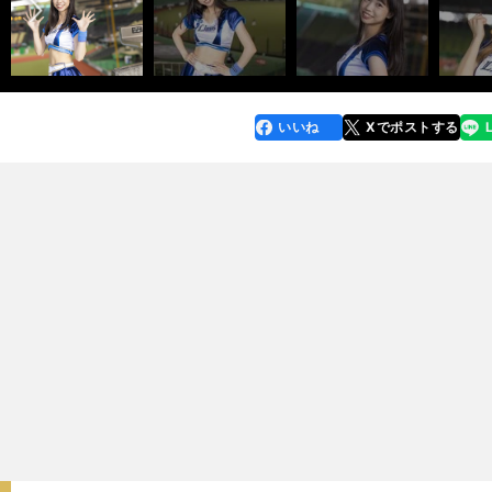
いいね
Xでポストする
line
faceboo
x
k