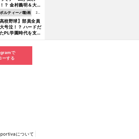
8.0
！？ 金村義明＆大塚
6更
二が語る歴代監督エ
ポルティーバ動画
202
新
ソード
高校野球】部員全員
6.0
大号泣！？ ハードだ
8.0
たPL学園時代を支え
6更
ものとは
新
agramで
ローする
Sportivaについて