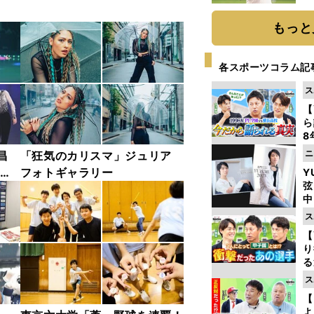
ト
く
もっと
各スポーツコラム記
ス
【
ら
8
最
ニ
昌
「狂気のカリスマ」ジュリア
き
 オ
フォトギャラリー
Y
弦
ャラ
中
ス
【
り
る
学
ス
け
【
よ