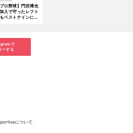
 それでもプロではな
プロ野球】門田博光
大学進学を選ぶ理由
加入で守ったレフト
もベストナインに輝
た石嶺和彦 「サッ
」という愛称は松永
美がきっかけ？
agramで
ローする
Sportivaについて