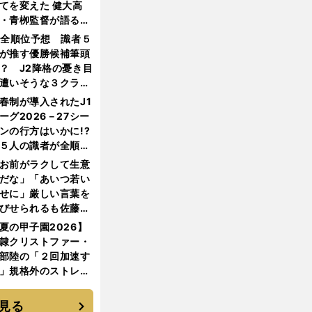
てを変えた 健大高
・青栁監督が語る
機動破壊」はこうし
1全順位予想 識者５
生まれた
が推す優勝候補筆頭
？ J2降格の憂き目
遭いそうな３クラブ
は？
春制が導入されたJ1
ーグ2026－27シー
ンの行方はいかに!?
５人の識者が全順位
大胆予想
お前がラクして生意
だな」「あいつ若い
せに」厳しい言葉を
びせられるも佐藤慎
郎が貫いた誇りとフ
夏の甲子園2026】
ンへの思い
隷クリストファー・
部陸の「２回加速す
」規格外のストレー
 それでもプロではな
大学進学を選ぶ理由
見る