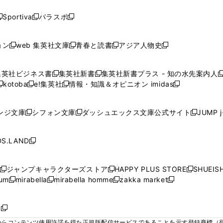
い
い
い
い
い
ド
ド
ド
ド
く
く
く
く
く
ウ
ウ
ウ
ウ
ウ
ウ
ウ
ウ
ウ
Sportiva
パラスポ
新
新
ィ
ィ
ィ
ィ
ィ
で
で
で
で
し
し
し
ン
ン
ン
ン
ン
開
開
開
開
い
い
い
ド
ド
ド
ド
ド
ョン
web 集英社文庫
青春と読書
アジア人物史
く
く
く
く
新
新
新
新
ウ
ウ
ウ
ウ
ウ
ウ
ウ
ウ
し
し
し
し
ィ
ィ
ィ
で
で
で
で
で
い
い
い
い
ン
ン
ン
集英社ビジネス書
集英社新書
集英社新書プラス - 知の水先案内人
開
開
開
開
開
新
新
新
ウ
ウ
ウ
ウ
ド
ド
ド
kotoba
e!集英社
情報・知識＆オピニオン imidas
く
く
く
く
く
新
し
新
し
新
ィ
ィ
ィ
ィ
ウ
ウ
ウ
し
し
い
し
い
し
ン
ン
ン
ン
で
で
で
い
い
ウ
い
ウ
い
ド
ド
ド
ド
ンジ文庫
シフォン文庫
ダッシュエックス文庫公式サイト
JUMP 
開
開
開
新
新
新
ウ
ウ
ィ
ウ
ィ
ウ
ウ
ウ
ウ
ウ
く
く
く
し
し
し
ィ
ィ
ン
ィ
ン
ィ
で
で
で
で
い
い
い
ン
ン
ド
ン
ド
ン
S.LAND
開
開
開
開
新
ウ
ウ
ウ
ド
ド
ウ
ド
ウ
ド
く
く
く
く
し
ィ
ィ
ィ
ウ
ウ
で
ウ
で
ウ
い
ン
ン
ン
ジャンプキャラクターズストア
HAPPY PLUS STORE
SHUEIS
で
で
開
で
開
で
新
新
新
ウ
ド
ド
ド
ium
mirabella
mirabella homme
zakka market
開
開
く
開
く
開
し
新
新
新
し
新
し
ィ
ウ
ウ
ウ
く
く
く
く
い
し
し
い
し
し
い
ン
で
で
で
ウ
い
い
ウ
い
い
ウ
ド
ボ
開
開
開
新
ィ
ウ
ウ
ィ
ウ
ウ
ィ
ウ
く
く
く
し
らコンテンツ使用許諾を得た正規版配信サービスであることを示す登録商標（登録番