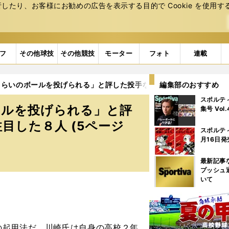
たり、お客様にお勧めの広告を表⽰する⽬的で Cookie を使⽤す
フ
その他球技
その他競技
モーター
フォト
連載
くらいのボールを投げられる」と評した投手など前半戦のセ・リーグ
編集部のおすすめ
スポルテ
ールを投げられる」と評
集号 Vol
目した８人 (5ページ
スポルテ
月16日発
最新記事
プッシュ
いて
起用法だ。川崎氏は自身の高校２年