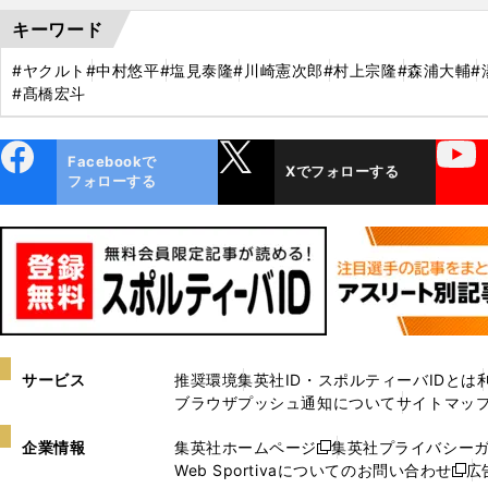
キーワード
#ヤクルト
#中村悠平
#塩見泰隆
#川崎憲次郎
#村上宗隆
#森浦大輔
#
#髙橋宏斗
ebo
X
YouTube
Facebookで
Xでフォローする
ok
フォローする
サービス
推奨環境
集英社ID・スポルティーバIDとは
ブラウザプッシュ通知について
サイトマッ
企業情報
集英社ホームページ
集英社プライバシー
新
Web Sportivaについてのお問い合わせ
広
し
新