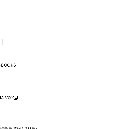
い
い
ド
ド
く
ウ
ウ
ウ
ウ
ィ
ィ
で
で
ン
ン
開
開
ド
ド
く
く
ウ
ウ
で
で
開
開
く
く
し
い
ウ
j-BOOKS
新
ィ
し
ン
い
ド
ウ
ウ
ィ
で
ン
HA VOX
開
新
ド
く
し
ウ
い
で
ウ
開
ィ
く
号 第6091713号）