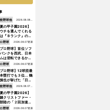
事
校野球他
2026.08.08更
夏の甲子園2026】
新
ウチを選んでくれる
は『Ｂランク』の選
たち」 八幡商が15
ロ野球
2026.08.07更新
ぶり甲子園をつかん
プロ野球】首位ソフ
"名門復活"の舞台裏
バンクを西武、日本
ムは逆転できるか？
鶴岡慎也が挙げる終
ロ野球
2026.08.07更新
戦のキーマン３人
プロ野球】12球団最
川
・
。
ふ
、
」
崎憲次郎が選んだパ
リーグ旬の６人
「
だんはおとなしいけど
マウンドに上がると人が変わる
本塁打でも３位... 鶴
慎也が挙げた「日本
ムの誤算」とソフト
校野球他
2026.08.07更
ンク追撃のカギ
夏の甲子園2026】
新
隷クリストファー・
部陸の「２回加速す
」規格外のストレー
ロ野球
2026.08.07更新