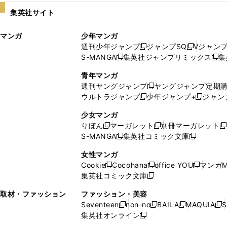
い
し
集英社サイト
ウ
い
ィ
ウ
マンガ
少年マンガ
ン
ィ
週刊少年ジャンプ
ジャンプSQ
Vジャン
ド
ン
新
新
S-MANGA
集英社ジャンプリミックス
集
ウ
ド
新
し
し
新
で
ウ
し
い
い
し
青年マンガ
開
で
い
ウ
ウ
い
週刊ヤングジャンプ
ヤングジャンプ定期
新
く
開
ウ
ィ
ィ
ウ
ウルトラジャンプ
少年ジャンプ+
ジャン
新
し
新
く
ィ
ン
ン
ィ
し
い
し
ン
ド
ド
ン
少女マンガ
い
ウ
い
ド
ウ
ウ
ド
りぼん
マーガレット
別冊マーガレット
新
新
新
ウ
ィ
ウ
ウ
で
で
ウ
S-MANGA
集英社コミック文庫
し
新
し
新
ィ
ン
ィ
で
開
開
で
い
し
い
し
ン
ド
ン
女性マンガ
開
く
く
開
ウ
い
ウ
い
ド
ウ
ド
Cookie
Cocohana
office YOU
マンガM
く
く
新
新
新
ィ
ウ
ィ
ウ
ウ
で
ウ
集英社コミック文庫
し
新
し
し
ン
ィ
ン
ィ
で
開
で
い
し
い
い
ド
ン
ド
ン
取材・ファッション
ファッション・美容
開
く
開
ウ
い
ウ
ウ
ウ
ド
ウ
ド
Seventeen
non-no
BAILA
MAQUIA
S
く
く
新
新
新
新
ィ
ウ
ィ
ィ
で
ウ
で
ウ
集英社オンライン
し
新
し
し
し
ン
ィ
ン
ン
開
で
開
で