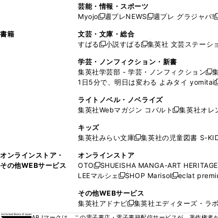
い
し
い
い
い
ド
ン
ド
ド
芸能・情報・スポーツ
く
開
く
開
ウ
い
ウ
ウ
ウ
ウ
ド
ウ
ウ
Myojo
週プレNEWS
週プレ グラジャパ!
く
く
新
新
新
ィ
ウ
ィ
ィ
ィ
で
ウ
で
で
し
し
ン
ィ
ン
ン
ン
書籍
文芸・文庫・総合
開
で
開
開
い
い
ド
ン
ド
ド
ド
すばる
小説すばる
集英社 文芸ステーシ
く
開
く
く
新
新
ウ
ウ
ウ
ド
ウ
ウ
ウ
く
し
し
ィ
ィ
学芸・ノンフィクション・新書
で
ウ
で
で
で
い
い
ン
ン
集英社学芸部 - 学芸・ノンフィクション
開
で
開
開
開
新
ウ
ウ
ド
ド
1日5分で、明日は変わる よみタイ yomitai
く
開
く
く
く
し
新
ィ
ィ
ウ
ウ
く
い
ン
ン
ライトノベル・ノベライズ
で
で
ウ
ド
ド
集英社Webマガジン コバルト
集英社オレ
開
開
新
ィ
ウ
ウ
く
く
し
ン
キッズ
で
で
い
ド
集英社みらい文庫
集英社の児童図書 S-KID
開
開
新
ウ
ウ
く
く
し
ィ
オンラインストア・
オンラインストア
で
い
ン
その他WEBサービス
OTO
SHUEISHA MANGA-ART HERITAGE
開
新
ウ
ド
LEEマルシェ
SHOP Marisol
eclat prem
く
し
新
新
ィ
ウ
い
し
し
ン
その他WEBサービス
で
ウ
い
い
ド
集英社アドナビ
集英社エディターズ・ラ
開
新
ィ
ウ
ウ
ウ
く
し
ABJマークは、この電子書店・電子書籍配信サービスが、著作権者か