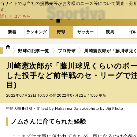
当サイトでは当社の提携先等がお客様のニーズ等について調査・分析し
web Sportiva (webスポルティーバ)
す。
詳しくはこちら
新着
ランキング
野球
サッカー
競馬
ゴル
we
野球の記事一覧
プロ野球
川崎憲次郎が「藤川球児
b
ス
川崎憲次郎が「藤川球児くらいのボ
ポ
ル
した投手など前半戦のセ・リーグで注
テ
目)
ィ
ー
2022年07月22日 10:50 公開
2022年07月22日 11:56 更新
バ
中島大輔●取材・文 text by Nakajima Daisuke
photo by Jiji Photo
ノムさんに育てられた経験
ここまでは大事に使われてきたが、気になるのは今後の