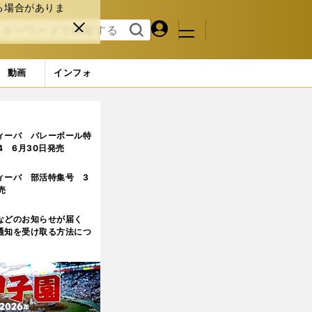
る場合がありま
マイペ
閉じ
検索
メニュ
ー
る
す
ジ
る
動画
インフォ
で注目した８人
5ページ目
ィーバ バレーボール特
.4 6月30日発売
ィーバ 部活特集号 3
売
などのお知らせが届く
通知を受け取る方法につ