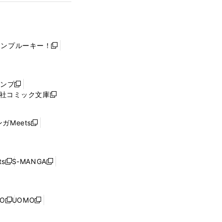
ャンプルーキー！
新
し
い
ウ
ャンプ
新
ィ
社コミック文庫
し
新
ン
い
し
ド
ウ
い
ウ
ガMeets
新
ィ
ウ
で
し
ン
ィ
開
い
ド
ン
く
ウ
ウ
ド
s
S-MANGA
新
新
ィ
で
ウ
し
し
ン
開
で
い
い
ド
く
開
ウ
ウ
ウ
NO
UOMO
く
新
新
ィ
ィ
で
し
し
ン
ン
開