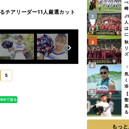
べ
崎
るチアリーダー11人厳選カット
「
J
2
て
人
は
に
と
秋
3
前
へ
リ
ズ
4
を
「
気
5
く
浴
5
太
【
ァ
LINEで送る
聖
高
る
ト
く
もっと