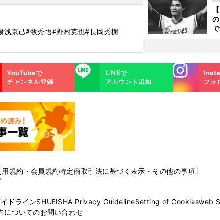
ト
【
く
の
で
湯浅京己
#牧秀悟
#野村克也
#長岡秀樹
い
サ
浩
Instagra
LINE
YouTubeで
LINEで
Inst
m
チャンネル登録
アカウント追加
フォ
利用規約・会員規約
特定商取引法に基づく表示・その他の事項
プ
ガイドライン
SHUEISHA Privacy Guideline
Setting of Cookies
web 
告についてのお問い合わせ