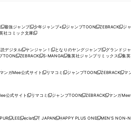
プ
最強ジャンプ
少年ジャンプ+
ジャンプTOON
ZEBRACK
ジ
新
新
新
新
新
英社コミック文庫
し
新
し
し
し
し
い
い
し
い
い
い
ウ
ウ
い
ウ
ウ
ウ
購読デジタル
ヤンジャン！
となりのヤングジャンプ
グランドジ
新
新
新
ィ
ィ
ウ
ィ
ィ
ィ
プTOON
ZEBRACK
S-MANGA
集英社ジャンプリミックス
集英
新
し
新
し
新
し
新
ン
ン
ィ
ン
ン
ン
し
い
し
い
し
い
し
ド
ド
ン
ド
ド
ド
い
ウ
い
ウ
い
ウ
い
ウ
ウ
ド
ウ
ウ
ウ
マンガMee公式サイト
リマコミ
ジャンプTOON
ZEBRACK
マン
新
新
新
新
ウ
ィ
ウ
ィ
ウ
ィ
ウ
で
で
ウ
で
で
で
し
し
し
し
し
ィ
ン
ィ
ン
ィ
ン
ィ
開
開
で
開
開
開
い
い
い
い
い
ン
ド
ン
ド
ン
ド
ン
く
く
開
く
く
く
ウ
ウ
ウ
ウ
ウ
ド
ウ
ド
ウ
ド
ウ
ド
ee公式サイト
リマコミ
ジャンプTOON
ZEBRACK
マンガMeet
く
新
新
新
新
ィ
ィ
ィ
ィ
ィ
ウ
で
ウ
で
ウ
で
ウ
し
し
し
し
ン
ン
ン
ン
ン
で
開
で
開
で
開
で
い
い
い
い
ド
ド
ド
ド
ド
開
く
開
く
開
く
開
ウ
ウ
ウ
ウ
ウ
ウ
ウ
ウ
ウ
PUR
LEE
eclat
T JAPAN
HAPPY PLUS ONE
MEN'S NON-
く
く
く
く
新
新
新
新
新
ィ
ィ
ィ
ィ
で
で
で
で
で
し
し
し
し
し
ン
ン
ン
ン
開
開
開
開
開