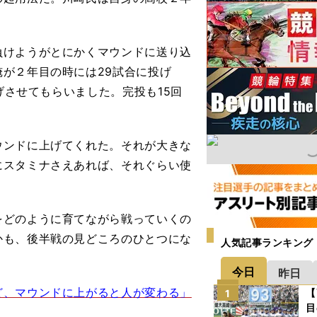
負けようがとにかくマウンドに送り込
が２年目の時には29試合に投げ
げさせてもらいました。完投も15回
ンドに上げてくれた。それが大きな
にスタミナさえあれば、それぐらい使
どのように育てながら戦っていくの
かも、後半戦の見どころのひとつにな
人気記事ランキング
今日
昨日
ど、マウンドに上がると人が変わる」
【
1
目