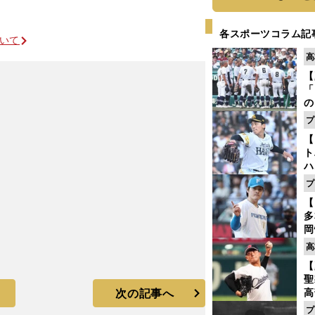
各スポーツコラム記
ついて
高
【
「
の
手
プ
年
【
だ
ト
ハ
プ
盤
【
多
岡
ハ
高
バ
【
聖
次の記事へ
高
る
プ