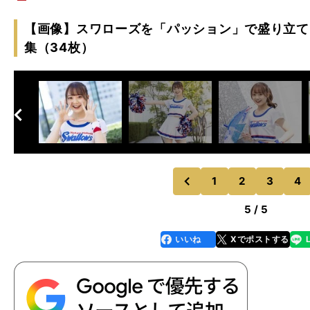
【画像】スワローズを「パッション」で盛り立て
集（34枚）
へ
次
1
2
3
4
のページへ
前
5 / 5
いいね
Xでポストする
line
faceboo
x
k