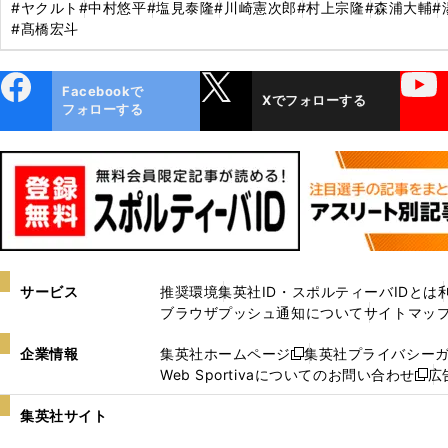
#ヤクルト
#中村悠平
#塩見泰隆
#川崎憲次郎
#村上宗隆
#森浦大輔
#
#髙橋宏斗
ebo
X
YouTube
Facebookで
Xでフォローする
ok
フォローする
サービス
推奨環境
集英社ID・スポルティーバIDとは
ブラウザプッシュ通知について
サイトマッ
企業情報
集英社ホームページ
集英社プライバシー
新
Web Sportivaについてのお問い合わせ
広
し
新
い
し
集英社サイト
ウ
い
ィ
ウ