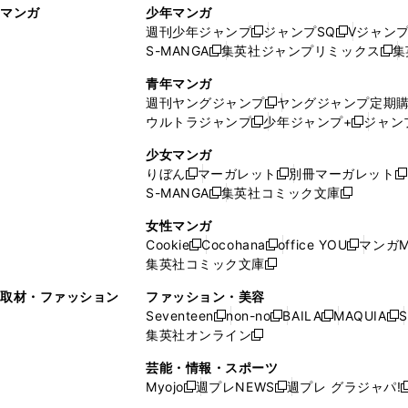
マンガ
少年マンガ
ン
ィ
週刊少年ジャンプ
ジャンプSQ
Vジャン
ド
ン
新
新
S-MANGA
集英社ジャンプリミックス
集
ウ
ド
新
し
し
新
で
ウ
し
い
い
し
青年マンガ
開
で
い
ウ
ウ
い
週刊ヤングジャンプ
ヤングジャンプ定期
新
く
開
ウ
ィ
ィ
ウ
ウルトラジャンプ
少年ジャンプ+
ジャン
新
し
新
く
ィ
ン
ン
ィ
し
い
し
ン
ド
ド
ン
少女マンガ
い
ウ
い
ド
ウ
ウ
ド
りぼん
マーガレット
別冊マーガレット
新
新
新
ウ
ィ
ウ
ウ
で
で
ウ
S-MANGA
集英社コミック文庫
し
新
し
新
ィ
ン
ィ
で
開
開
で
い
し
い
し
ン
ド
ン
女性マンガ
開
く
く
開
ウ
い
ウ
い
ド
ウ
ド
Cookie
Cocohana
office YOU
マンガM
く
く
新
新
新
ィ
ウ
ィ
ウ
ウ
で
ウ
集英社コミック文庫
し
新
し
し
ン
ィ
ン
ィ
で
開
で
い
し
い
い
ド
ン
ド
ン
取材・ファッション
ファッション・美容
開
く
開
ウ
い
ウ
ウ
ウ
ド
ウ
ド
Seventeen
non-no
BAILA
MAQUIA
S
く
く
新
新
新
新
ィ
ウ
ィ
ィ
で
ウ
で
ウ
集英社オンライン
し
新
し
し
し
ン
ィ
ン
ン
開
で
開
で
い
し
い
い
い
ド
ン
ド
ド
芸能・情報・スポーツ
く
開
く
開
ウ
い
ウ
ウ
ウ
ウ
ド
ウ
ウ
Myojo
週プレNEWS
週プレ グラジャパ!
く
く
新
新
新
ィ
ウ
ィ
ィ
ィ
で
ウ
で
で