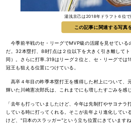
湯浅京己は2018年ドラフト６位
この記事に関連する写真
今季前半戦のセ・リーグでMVP級の活躍を見せている
だ。32本塁打、88打点は２位以下を大きく引き離してト
同）。さらに打率.319はリーグ２位と、セ・リーグでは
冠王も狙える位置につけている。
高卒４年目の昨季本塁打王を獲得した村上について、元ヤ
輝いた川崎憲次郎氏は、これまでにも増したすごみを感
「去年も打っていましたけど、今年は先制打やサヨナラ
している時に打ってくれる。そこが去年より進化してい
けど、"日本のスラッガー"という立ち位置にきています