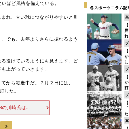
ないほど風格を備えている。
各スポーツコラム記
まれ、甘い球につながりやすいと川
高
【
届
れ
す。でも、去年よりさらに振れるよう
巡
プ
。
ス
【
が
る投げているようにも見えます。ピ
に
5
率も上がっていきます」
プ
な
【
てから独走中だ。７月２日には、
が
打
点灯した。
ー
プ
の
【
っ
Bの川崎氏は現
「
じような強さを
た
控
は変わる』と言
高
次
ず
【