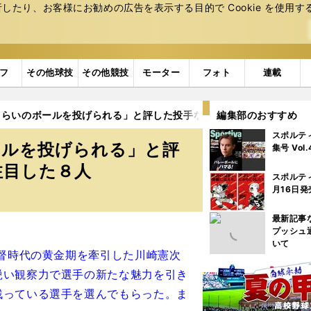
たり、お客様にお勧めの広告を表⽰する⽬的で Cookie を使⽤す
フ
その他球技
その他競技
モーター
フォト
連載
くらいのボールを投げられる」と評した投手など前半戦のセ・リーグ
編集部のおすすめ
スポルテ
ールを投げられる」と評
集号 Vol
注目した８人
スポルテ
月16日発
最新記事
プッシュ
いて
督時代の黄金期を牽引した川崎憲次
鋭い観察力で選手の新たな魅力を引き
残っている選手を選んでもらった。ま