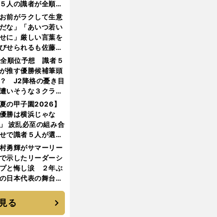
５人の識者が全順位
大胆予想
お前がラクして生意
だな」「あいつ若い
せに」厳しい言葉を
びせられるも佐藤慎
郎が貫いた誇りとフ
1全順位予想 識者５
ンへの思い
が推す優勝候補筆頭
？ J2降格の憂き目
遭いそうな３クラブ
は？
夏の甲子園2026】
優勝は横浜じゃな
」 波乱必至の組み合
せで識者５人が選ん
優勝校はここだ！
村勇輝がサマーリー
で示したリーダーシ
プと悔し涙 ２年ぶ
の日本代表の舞台を
に３年目のNBA挑戦
続く
見る