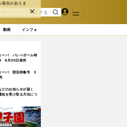
る場合がありま
マイペ
閉じ
検索
メニュ
ー
る
す
ジ
る
動画
インフォ
で注目した８人
ィーバ バレーボール特
.4 6月30日発売
ィーバ 部活特集号 3
売
などのお知らせが届く
通知を受け取る方法につ