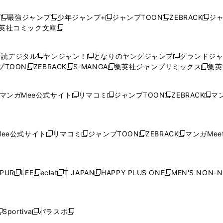
プ
最強ジャンプ
少年ジャンプ+
ジャンプTOON
ZEBRACK
ジ
新
新
新
新
新
英社コミック文庫
し
新
し
し
し
し
い
い
し
い
い
い
ウ
ウ
い
ウ
ウ
ウ
購読デジタル
ヤンジャン！
となりのヤングジャンプ
グランドジ
新
新
新
ィ
ィ
ウ
ィ
ィ
ィ
プTOON
ZEBRACK
S-MANGA
集英社ジャンプリミックス
集英
新
し
新
し
新
し
新
ン
ン
ィ
ン
ン
ン
し
い
し
い
し
い
し
ド
ド
ン
ド
ド
ド
い
ウ
い
ウ
い
ウ
い
ウ
ウ
ド
ウ
ウ
ウ
マンガMee公式サイト
リマコミ
ジャンプTOON
ZEBRACK
マン
新
新
新
新
ウ
ィ
ウ
ィ
ウ
ィ
ウ
で
で
ウ
で
で
で
し
し
し
し
し
ィ
ン
ィ
ン
ィ
ン
ィ
開
開
で
開
開
開
い
い
い
い
い
ン
ド
ン
ド
ン
ド
ン
く
く
開
く
く
く
ウ
ウ
ウ
ウ
ウ
ド
ウ
ド
ウ
ド
ウ
ド
ee公式サイト
リマコミ
ジャンプTOON
ZEBRACK
マンガMeet
く
新
新
新
新
ィ
ィ
ィ
ィ
ィ
ウ
で
ウ
で
ウ
で
ウ
し
し
し
し
ン
ン
ン
ン
ン
で
開
で
開
で
開
で
い
い
い
い
ド
ド
ド
ド
ド
開
く
開
く
開
く
開
ウ
ウ
ウ
ウ
ウ
ウ
ウ
ウ
ウ
PUR
LEE
eclat
T JAPAN
HAPPY PLUS ONE
MEN'S NON-
く
く
く
く
新
新
新
新
新
ィ
ィ
ィ
ィ
で
で
で
で
で
し
し
し
し
し
ン
ン
ン
ン
開
開
開
開
開
い
い
い
い
い
ド
ド
ド
ド
く
く
く
く
く
ウ
ウ
ウ
ウ
ウ
ウ
ウ
ウ
ウ
Sportiva
パラスポ
新
新
ィ
ィ
ィ
ィ
ィ
で
で
で
で