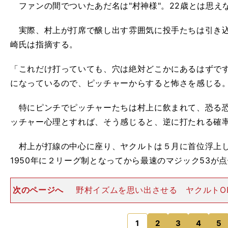
ファンの間でついたあだ名は"村神様"。22歳とは思え
実際、村上が打席で醸し出す雰囲気に投手たちは引き込
崎氏は指摘する。
「これだけ打っていても、穴は絶対どこかにあるはずで
になっているので、ピッチャーからすると怖さを感じる
特にピンチでピッチャーたちは村上に飲まれて、恐る恐
ッチャー心理とすれば、そう感じると、逆に打たれる確
村上が打線の中心に座り、ヤクルトは５月に首位浮上し
1950年に２リーグ制となってから最速のマジック53が
次のページへ
野村イズムを思い出させる ヤクルトO
チームに対し、自身もプレーした野村克也監督時代と同
感じるという。「ノムさんは『日本シリーズに出た選手
っていました。今の
1
2
3
4
5
のページへ