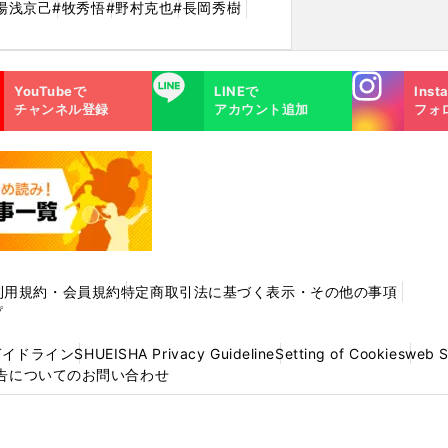
湯浅京己
#牧秀悟
#野村克也
#長岡秀樹
Instagra
LINE
YouTubeで
LINEで
Inst
m
チャンネル登録
アカウント追加
フォ
利用規約・会員規約
特定商取引法に基づく表示・その他の事項
プ
ガイドライン
SHUEISHA Privacy Guideline
Setting of Cookies
web 
告についてのお問い合わせ