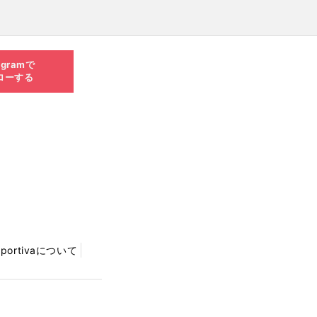
agramで
ローする
Sportivaについて