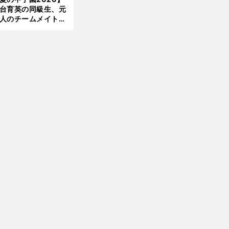
大洋から２位指名を
台育英の同級生、元
けた
人のチームメイト、
師と教え子...聖地で
差する運命の再会
前
へ