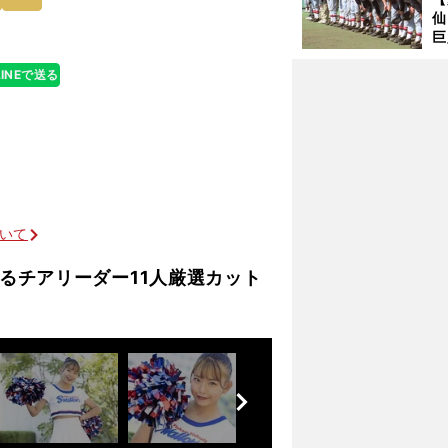
で
仙
受
巨
恩
交
LINEで送る
ついて
のすごさ
るチアリーダー11人厳選カット
前
へ