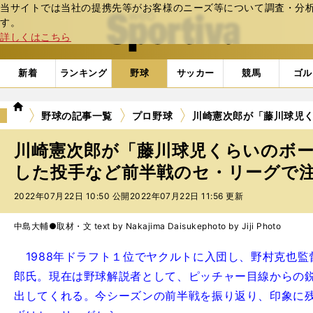
当サイトでは当社の提携先等がお客様のニーズ等について調査・分析し
web Sportiva (webスポルティーバ)
す。
詳しくはこちら
新着
ランキング
野球
サッカー
競馬
ゴル
we
野球の記事一覧
プロ野球
川崎憲次郎が「藤川球児
b
ス
川崎憲次郎が「藤川球児くらいのボ
ポ
ル
した投手など前半戦のセ・リーグで
テ
2022年07月22日 10:50 公開
2022年07月22日 11:56 更新
ィ
ー
バ
中島大輔●取材・文 text by Nakajima Daisuke
photo by Jiji Photo
1988年ドラフト１位でヤクルトに入団し、野村克也監
郎氏。現在は野球解説者として、ピッチャー目線からの
出してくれる。今シーズンの前半戦を振り返り、印象に