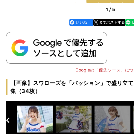
1 / 5
いいね
Xでポストする
line
faceboo
x
k
Googleの「優先ソース」に
名
」
、
チ
」
【画像】スワローズを「パッション」で盛り立て
集（34枚）
へ
次