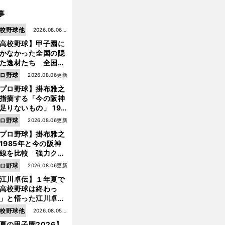
事
校野球他
2026.08.06更
高校野球】甲子園に
新
かなかった全国の隠
た逸材たち 全国を
って見つけた"幻の
ロ野球
2026.08.06更新
ター候補"たち
プロ野球】掛布雅之
指摘する「今の阪神
足りないもの」 198
年のチームよりもつ
ロ野球
2026.08.06更新
がりを感じない
プロ野球】掛布雅之
1985年と今の阪神
線を比較 強力クリ
ンナップと、チーム
ロ野球
2026.08.06更新
「大きな違い」を語
江川卓伝】１年夏で
た
高校野球は終わっ
」と悟った江川卓の
え投手は、公式戦わ
校野球他
2026.08.05更
か16イニングの登板
夏の甲子園2026】
新