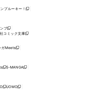
ャンプルーキー！
新
し
い
ウ
ャンプ
新
ィ
社コミック文庫
し
新
ン
い
し
ド
ウ
い
ウ
ガMeets
新
ィ
ウ
で
し
ン
ィ
開
い
ド
ン
く
ウ
ウ
ド
s
S-MANGA
新
新
ィ
で
ウ
し
し
ン
開
で
い
い
ド
く
開
ウ
ウ
ウ
NO
UOMO
く
新
新
ィ
ィ
で
し
し
ン
ン
開
い
い
ド
ド
く
ウ
ウ
ウ
ウ
ィ
ィ
で
で