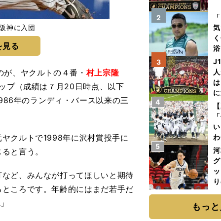
を
「
2
で阪神に入団
気
く
を見る
浴
太
J
3
ァ
のが、ヤクルトの４番・
村上宗隆
人
は
ップ（成績は７月20日時点、以下
に
1986年のランディ・バース以来の三
4
と
【
「
い
クルトで1998年に沢村賞投手に
わ
5
だ
河
じると言う。
グ
ッ
打など、みんなが打ってほしいと期待
り
るところです。年齢的にはまだ若手だ
糧
ね」
は
もっと