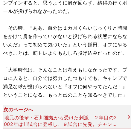
ンプインすると、思うように肩が回らず、納得の行くボ
ールが投げられなかったのだ。
「その時、『ああ、自分は１カ月くらいじっくりと時間
をかけて肩を作っていかないと投げられる状態にならな
いんだ』って初めて気づいた」という鎌田。オフにやる
べきことは、筋トレよりもむしろ投げ込みだったのだ。
「大学時代は、そんなことは考えもしなかったです。プ
ロに入ると、自分では努力したつもりでも、キャンプで
満足な球が投げられないと『オフに何やってたんだ！』
ということになる。もっと己のことを知るべきでした」
次のページへ
地元の後輩・石川雅規から受けた刺激 ２年目の2
002年は11試合に登板し、９試合に先発。チャンス
はもらったが、フォーム変更など試行錯誤が続き、