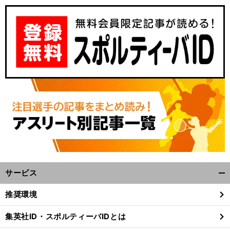
サービス
開
く/
推奨環境
閉
じ
集英社ID・スポルティーバIDとは
る