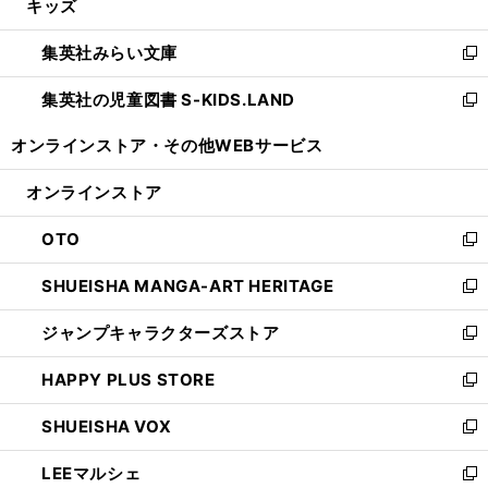
キッズ
く
で
ド
ィ
い
開
ウ
ン
ウ
集英社みらい文庫
く
で
ド
ィ
新
開
ウ
ン
し
集英社の児童図書 S-KIDS.LAND
く
で
ド
い
新
開
ウ
ウ
し
オンラインストア・
その他WEBサービス
く
で
ィ
い
開
ン
ウ
オンラインストア
く
ド
ィ
ウ
ン
OTO
で
ド
新
開
ウ
し
SHUEISHA MANGA-ART HERITAGE
く
で
い
新
開
ウ
し
ジャンプキャラクターズストア
く
ィ
い
新
ン
ウ
し
HAPPY PLUS STORE
ド
ィ
い
新
ウ
ン
ウ
し
SHUEISHA VOX
で
ド
ィ
い
新
開
ウ
ン
ウ
し
LEEマルシェ
く
で
ド
ィ
い
新