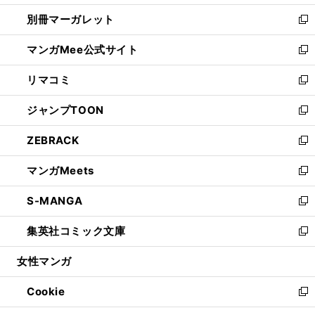
開
ウ
ウ
し
別冊マーガレット
く
で
ィ
い
新
開
ン
ウ
し
マンガMee公式サイト
く
ド
ィ
い
新
ウ
ン
ウ
し
リマコミ
で
ド
ィ
い
新
開
ウ
ン
ウ
し
ジャンプTOON
く
で
ド
ィ
い
新
開
ウ
ン
ウ
し
ZEBRACK
く
で
ド
ィ
い
新
開
ウ
ン
ウ
し
マンガMeets
く
で
ド
ィ
い
新
開
ウ
ン
ウ
し
S-MANGA
く
で
ド
ィ
い
新
開
ウ
ン
ウ
し
集英社コミック文庫
く
で
ド
ィ
い
新
開
ウ
ン
ウ
し
女性マンガ
く
で
ド
ィ
い
開
ウ
ン
ウ
Cookie
く
で
ド
ィ
新
開
ウ
ン
し