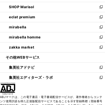
開
ウ
ン
ウ
し
SHOP Marisol
く
で
ド
ィ
い
新
開
ウ
ン
ウ
し
eclat premium
く
で
ド
ィ
い
新
開
ウ
ン
ウ
し
mirabella
く
で
ド
ィ
い
新
開
ウ
ン
ウ
し
mirabella homme
く
で
ド
ィ
い
新
開
ウ
ン
ウ
し
zakka market
く
で
ド
ィ
い
新
開
ウ
ン
ウ
し
その他WEBサービス
く
で
ド
ィ
い
開
ウ
ン
ウ
集英社アドナビ
く
で
ド
ィ
新
開
ウ
ン
し
集英社エディターズ・ラボ
く
で
ド
い
新
開
ウ
ウ
し
く
で
ィ
い
開
ン
ウ
ABJマークは、この電子書店・電子書籍配信サービスが、著作権者からコンテ
く
ド
ィ
ンツ使用許諾を得た正規版配信サービスであることを示す登録商標（登録番号
ウ
ン