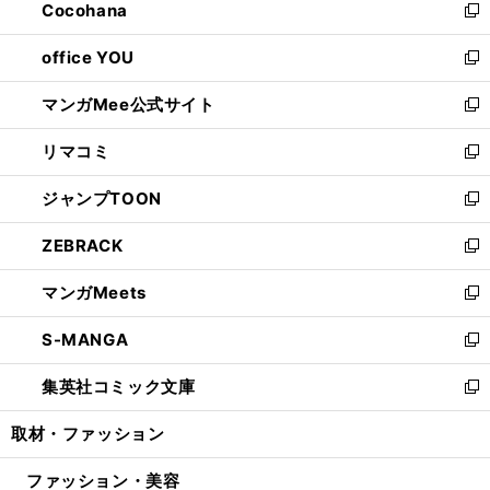
Cocohana
く
で
ド
い
新
開
ウ
ウ
し
office YOU
く
で
ィ
い
新
開
ン
ウ
し
マンガMee公式サイト
く
ド
ィ
い
新
ウ
ン
ウ
し
リマコミ
で
ド
ィ
い
新
開
ウ
ン
ウ
し
ジャンプTOON
く
で
ド
ィ
い
新
開
ウ
ン
ウ
し
ZEBRACK
く
で
ド
ィ
い
新
開
ウ
ン
ウ
し
マンガMeets
く
で
ド
ィ
い
新
開
ウ
ン
ウ
し
S-MANGA
く
で
ド
ィ
い
新
開
ウ
ン
ウ
し
集英社コミック文庫
く
で
ド
ィ
い
新
開
ウ
ン
ウ
し
取材・ファッション
く
で
ド
ィ
い
開
ウ
ン
ウ
ファッション・美容
く
で
ド
ィ