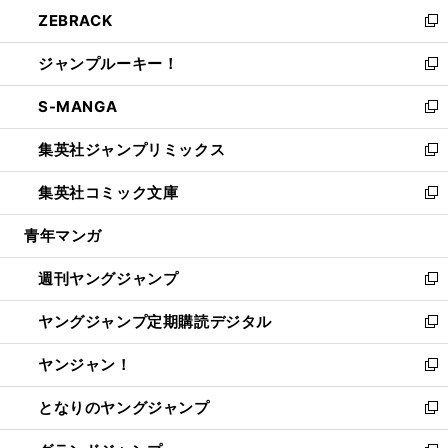
ン
ウ
し
ZEBRACK
く
で
ド
ィ
い
新
開
ウ
ン
ウ
し
ジャンプルーキー！
く
で
ド
ィ
い
新
開
ウ
ン
ウ
し
S-MANGA
く
で
ド
ィ
い
新
開
ウ
ン
ウ
し
集英社ジャンプリミックス
く
で
ド
ィ
い
新
開
ウ
ン
ウ
し
集英社コミック文庫
く
で
ド
ィ
い
新
開
ウ
ン
ウ
し
青年マンガ
く
で
ド
ィ
い
開
ウ
ン
ウ
週刊ヤングジャンプ
く
で
ド
ィ
新
開
ウ
ン
し
ヤングジャンプ定期購読デジタル
く
で
ド
い
新
開
ウ
ウ
し
ヤンジャン！
く
で
ィ
い
新
開
ン
ウ
し
となりのヤングジャンプ
く
ド
ィ
い
新
ウ
ン
ウ
し