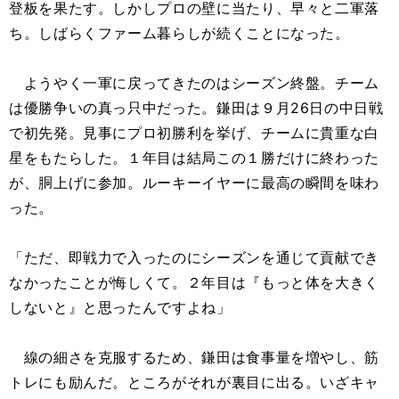
登板を果たす。しかしプロの壁に当たり、早々と二軍落
ち。しばらくファーム暮らしが続くことになった。
ようやく一軍に戻ってきたのはシーズン終盤。チーム
は優勝争いの真っ只中だった。鎌田は９月26日の中日戦
で初先発。見事にプロ初勝利を挙げ、チームに貴重な白
星をもたらした。１年目は結局この１勝だけに終わった
が、胴上げに参加。ルーキーイヤーに最高の瞬間を味わ
った。
「ただ、即戦力で入ったのにシーズンを通じて貢献でき
なかったことが悔しくて。２年目は『もっと体を大きく
しないと』と思ったんですよね」
線の細さを克服するため、鎌田は食事量を増やし、筋
トレにも励んだ。ところがそれが裏目に出る。いざキャ