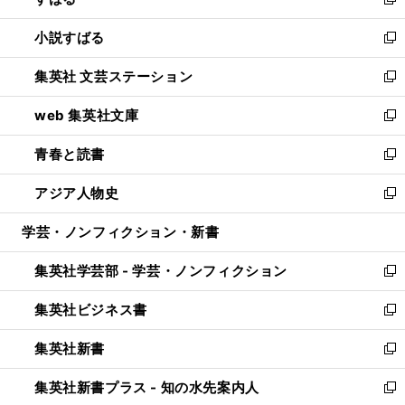
新
開
ウ
し
小説すばる
く
で
い
新
開
ウ
し
集英社 文芸ステーション
く
ィ
い
新
ン
ウ
し
web 集英社文庫
ド
ィ
い
新
ウ
ン
ウ
し
青春と読書
で
ド
ィ
い
新
開
ウ
ン
ウ
し
アジア人物史
く
で
ド
ィ
い
新
開
ウ
ン
ウ
し
学芸・ノンフィクション・新書
く
で
ド
ィ
い
開
ウ
ン
ウ
集英社学芸部 - 学芸・ノンフィクション
く
で
ド
ィ
新
開
ウ
ン
し
集英社ビジネス書
く
で
ド
い
新
開
ウ
ウ
し
集英社新書
く
で
ィ
い
新
開
ン
ウ
し
集英社新書プラス - 知の水先案内人
く
ド
ィ
い
新