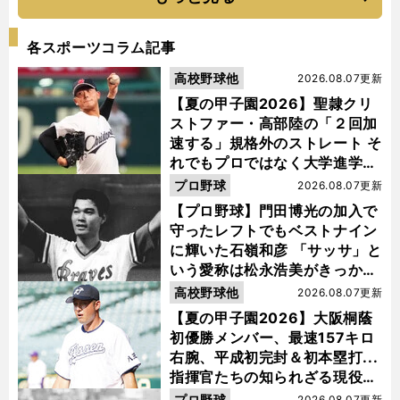
各スポーツコラム記事
高校野球他
2026.08.07更新
【夏の甲子園2026】聖隷クリ
ストファー・高部陸の「２回加
速する」規格外のストレート そ
れでもプロではなく大学進学を
選ぶ理由
プロ野球
2026.08.07更新
【プロ野球】門田博光の加入で
守ったレフトでもベストナイン
に輝いた石嶺和彦 「サッサ」と
いう愛称は松永浩美がきっか
け？
高校野球他
2026.08.07更新
【夏の甲子園2026】大阪桐蔭
初優勝メンバー、最速157キロ
右腕、平成初完封＆初本塁打...
指揮官たちの知られざる現役時
代
プロ野球
2026.08.07更新