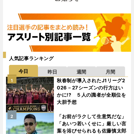
人気記事ランキング
今日
昨日
週間
月間
秋春制が導入されたJ1リーグ2
1
026－27シーズンの行方はい
かに!? ５人の識者が全順位を
大胆予想
「お前がラクして生意気だな」
2
「あいつ若いくせに」厳しい言
葉を浴びせられるも佐藤慎太郎