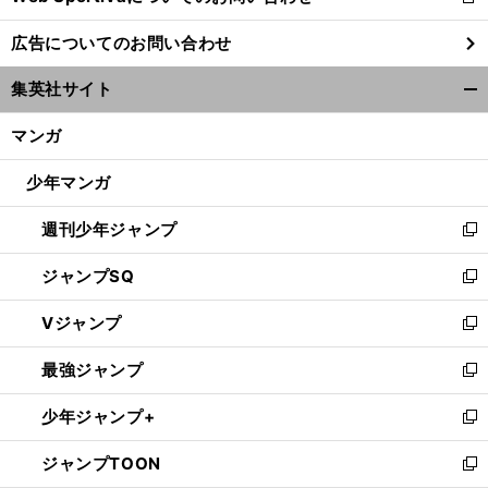
新
し
広告についてのお問い合わせ
い
ウ
集英社サイト
ィ
開
ン
く/
マンガ
ド
閉
ウ
じ
少年マンガ
で
る
開
週刊少年ジャンプ
く
新
し
ジャンプSQ
い
新
ウ
し
Vジャンプ
ィ
い
新
ン
ウ
し
最強ジャンプ
ド
ィ
い
新
ウ
ン
ウ
し
少年ジャンプ+
で
ド
ィ
い
新
開
ウ
ン
ウ
し
ジャンプTOON
く
で
ド
ィ
い
新
開
ウ