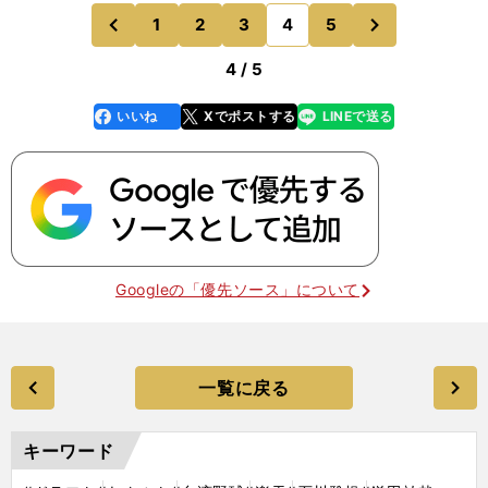
３勝２敗という成績に終わった。当時を鎌田は「い
次
1
2
3
4
5
のページへ
のページへ
ろんなとこ
前
4 / 5
いいね
Xでポストする
LINEで送る
line
faceboo
x
k
Googleの「優先ソース」について
一覧に戻る
キーワード