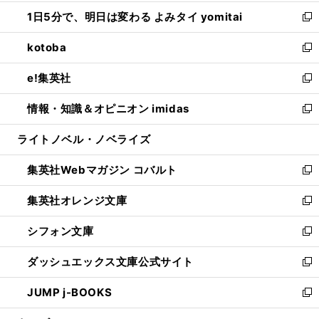
ウ
ン
ウ
し
1日5分で、明日は変わる よみタイ yomitai
で
ド
ィ
い
新
開
ウ
ン
ウ
し
kotoba
く
で
ド
ィ
い
新
開
ウ
ン
ウ
し
e!集英社
く
で
ド
ィ
い
新
開
ウ
ン
ウ
し
情報・知識＆オピニオン imidas
く
で
ド
ィ
い
新
開
ウ
ン
ウ
し
ライトノベル・ノベライズ
く
で
ド
ィ
い
開
ウ
ン
ウ
集英社Webマガジン コバルト
く
で
ド
ィ
新
開
ウ
ン
し
集英社オレンジ文庫
く
で
ド
い
新
開
ウ
ウ
し
シフォン文庫
く
で
ィ
い
新
開
ン
ウ
し
ダッシュエックス文庫公式サイト
く
ド
ィ
い
新
ウ
ン
ウ
し
JUMP j-BOOKS
で
ド
ィ
い
新
開
ウ
ン
ウ
し