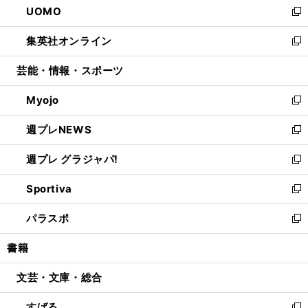
UOMO
く
で
ド
ィ
い
新
開
ウ
ン
ウ
し
集英社オンライン
く
で
ド
ィ
い
新
開
ウ
ン
ウ
し
芸能・情報・スポーツ
く
で
ド
ィ
い
開
ウ
ン
ウ
Myojo
く
で
ド
ィ
新
開
ウ
ン
し
週プレNEWS
く
で
ド
い
新
開
ウ
ウ
し
週プレ グラジャパ!
く
で
ィ
い
新
開
ン
ウ
し
Sportiva
く
ド
ィ
い
新
ウ
ン
ウ
し
パラスポ
で
ド
ィ
い
新
開
ウ
ン
ウ
し
書籍
く
で
ド
ィ
い
開
ウ
ン
ウ
文芸・文庫・総合
く
で
ド
ィ
開
ウ
ン
すばる
く
で
ド