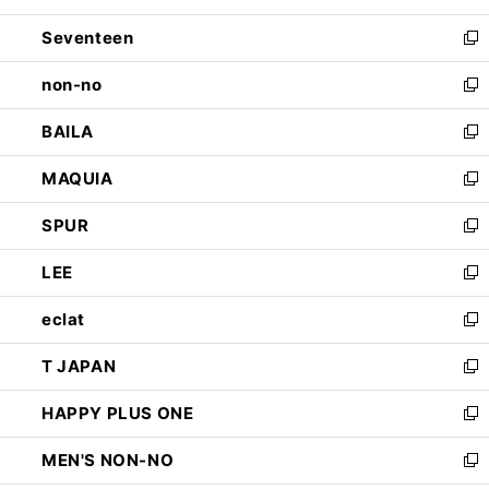
開
ウ
ン
Seventeen
く
で
ド
新
開
ウ
し
non-no
く
で
い
新
開
ウ
し
BAILA
く
ィ
い
新
ン
ウ
し
MAQUIA
ド
ィ
い
新
ウ
ン
ウ
し
SPUR
で
ド
ィ
い
新
開
ウ
ン
ウ
し
LEE
く
で
ド
ィ
い
新
開
ウ
ン
ウ
し
eclat
く
で
ド
ィ
い
新
開
ウ
ン
ウ
し
T JAPAN
く
で
ド
ィ
い
新
開
ウ
ン
ウ
し
HAPPY PLUS ONE
く
で
ド
ィ
い
新
開
ウ
ン
ウ
し
MEN'S NON-NO
く
で
ド
ィ
い
新
開
ウ
ン
ウ
し