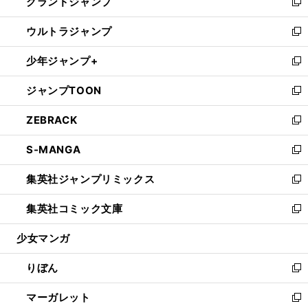
グランドジャンプ
で
ド
ィ
い
新
開
ウ
ン
ウ
し
ウルトラジャンプ
く
で
ド
ィ
い
新
開
ウ
ン
ウ
し
少年ジャンプ+
く
で
ド
ィ
い
新
開
ウ
ン
ウ
し
ジャンプTOON
く
で
ド
ィ
い
新
開
ウ
ン
ウ
し
ZEBRACK
く
で
ド
ィ
い
新
開
ウ
ン
ウ
し
S-MANGA
く
で
ド
ィ
い
新
開
ウ
ン
ウ
し
集英社ジャンプリミックス
く
で
ド
ィ
い
新
開
ウ
ン
ウ
し
集英社コミック文庫
く
で
ド
ィ
い
新
開
ウ
ン
ウ
し
少女マンガ
く
で
ド
ィ
い
開
ウ
ン
ウ
りぼん
く
で
ド
ィ
新
開
ウ
ン
し
マーガレット
く
で
ド
い
新