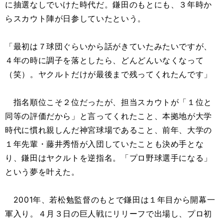
に抽選なしでいけた時代だ。鎌田のもとにも、３年時か
らスカウト陣が日参していたという。
「最初は７球団ぐらいから話がきていたみたいですが、
４年の時に調子を落としたら、どんどんいなくなって
（笑）。ヤクルトだけが最後まで残ってくれたんです」
指名順位こそ２位だったが、担当スカウトが「１位と
同等の評価だから」と言ってくれたこと、本拠地が大学
時代に慣れ親しんだ神宮球場であること、前年、大学の
１年先輩・藤井秀悟が入団していたことも決め手とな
り、鎌田はヤクルトを逆指名。「プロ野球選手になる」
という夢を叶えた。
2001年、若松勉監督のもとで鎌田は１年目から開幕一
軍入り。４月３日の巨人戦にリリーフで出場し、プロ初