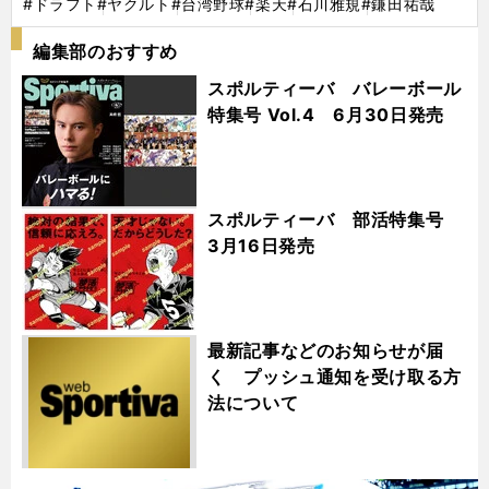
#ドラフト
#ヤクルト
#台湾野球
#楽天
#石川雅規
#鎌田祐哉
編集部のおすすめ
スポルティーバ バレーボール
特集号 Vol.4 6月30日発売
スポルティーバ 部活特集号
3月16日発売
最新記事などのお知らせが届
く プッシュ通知を受け取る方
法について