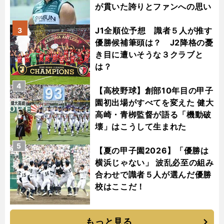
が貫いた誇りとファンへの思い
J1全順位予想 識者５人が推す
3
優勝候補筆頭は？ J2降格の憂
き目に遭いそうな３クラブと
は？
4
【高校野球】創部10年目の甲子
園初出場がすべてを変えた 健大
高崎・青栁監督が語る「機動破
壊」はこうして生まれた
5
【夏の甲子園2026】「優勝は
横浜じゃない」 波乱必至の組み
合わせで識者５人が選んだ優勝
校はここだ！
もっと見る