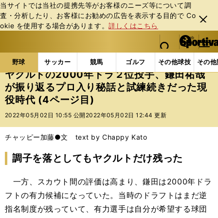
当サイトでは当社の提携先等がお客様のニーズ等について調
査・分析したり、お客様にお勧めの広告を表⽰する⽬的で Co
閉じ
okie を使⽤する場合があります。
詳しくはこちら
る
マイペ
web Sportiva (webスポルティーバ)
検索
メニュ
we
ー
野球の記事一覧
プロ野球
ヤクルトの2000年ドラ
b
ジ
野球
サッカー
競馬
ゴルフ
その他球技
その他
ス
ヤクルトの2000年ドラ２位投手、鎌田祐哉
ポ
が振り返るプロ入り秘話と試練続きだった現
ル
役時代 (4ページ目)
テ
ィ
2022年05月02日 10:55 公開
2022年05月02日 12:44 更新
ー
バ
チャッピー加藤●文 text by Chappy Kato
調子を落としてもヤクルトだけ残った
一方、スカウト間の評価は高まり、鎌田は2000年ドラ
フトの有力候補になっていた。当時のドラフトはまだ逆
指名制度が残っていて、有力選手は自分が希望する球団