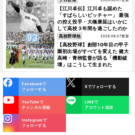
【江川卓伝】江川卓も認めた
「すばらしいピッチャー」 最強
の控え投手・大橋康延はいかに
して高校３年間を過ごしたのか
高校野球他
2026.08.07更新
【高校野球】創部10年目の甲子
園初出場がすべてを変えた 健大
高崎・青栁監督が語る「機動破
壊」はこうして生まれた
cebo
X
Facebookで
Xでフォローする
ok
フォローする
uTube
LINE
YouTubeで
LINEで
チャンネル登録
アカウント追加
stagra
Instagramで
m
フォローする