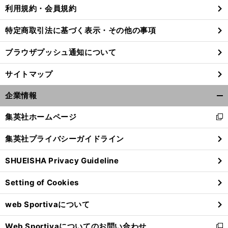
利用規約・会員規約
特定商取引法に基づく表示・その他の事項
前
ブラウザプッシュ通知について
へ
サイトマップ
企業情報
開
く/
集英社ホームページ
新
閉
し
じ
集英社プライバシーガイドライン
い
る
ウ
SHUEISHA Privacy Guideline
ィ
ン
Setting of Cookies
ド
ウ
web Sportivaについて
で
開
Web Sportivaについてのお問い合わせ
く