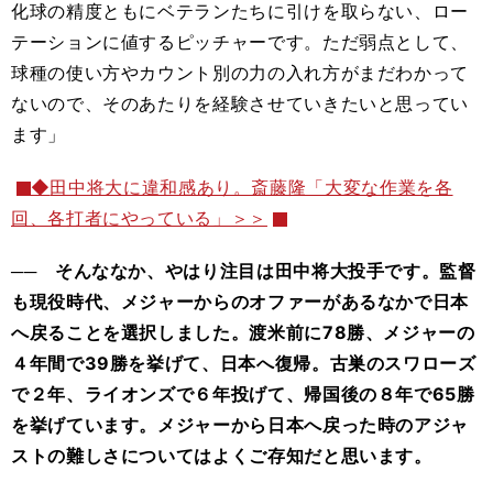
化球の精度ともにベテランたちに引けを取らない、ロー
テーションに値するピッチャーです。ただ弱点として、
球種の使い方やカウント別の力の入れ方がまだわかって
ないので、そのあたりを経験させていきたいと思ってい
ます」
◆
田中将大に違和感あり。斎藤隆「大変な作業を各
回、各打者にやっている」＞＞
── そんななか、やはり注目は田中将大投手です。監督
も現役時代、メジャーからのオファーがあるなかで日本
へ戻ることを選択しました。渡米前に78勝、メジャーの
４年間で39勝を挙げて、日本へ復帰。古巣のスワローズ
で２年、ライオンズで６年投げて、帰国後の８年で65勝
を挙げています。メジャーから日本へ戻った時のアジャ
ストの難しさについてはよくご存知だと思います。