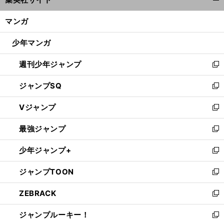
ィ
開
ン
く/
マンガ
ド
閉
ウ
じ
少年マンガ
で
る
開
週刊少年ジャンプ
く
新
し
ジャンプSQ
い
新
ウ
し
Vジャンプ
ィ
い
新
ン
ウ
し
最強ジャンプ
ド
ィ
い
新
ウ
ン
ウ
し
少年ジャンプ+
で
ド
ィ
い
新
開
ウ
ン
ウ
し
ジャンプTOON
く
で
ド
ィ
い
新
開
ウ
ン
ウ
し
ZEBRACK
く
で
ド
ィ
い
新
開
ウ
ン
ウ
し
ジャンプルーキー！
く
で
ド
ィ
い
新