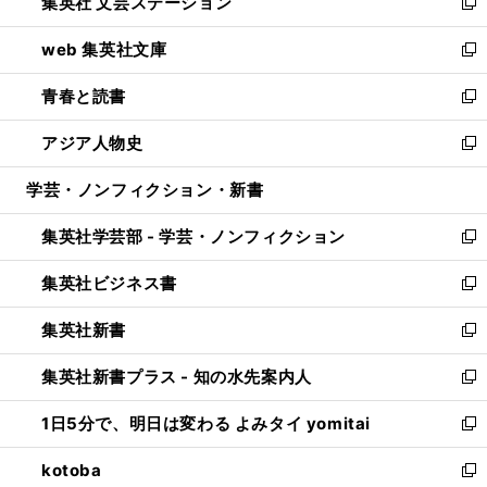
集英社 文芸ステーション
く
ィ
い
新
ン
ウ
し
web 集英社文庫
ド
ィ
い
新
ウ
ン
ウ
し
青春と読書
で
ド
ィ
い
新
開
ウ
ン
ウ
し
アジア人物史
く
で
ド
ィ
い
新
開
ウ
ン
ウ
し
学芸・ノンフィクション・新書
く
で
ド
ィ
い
開
ウ
ン
ウ
集英社学芸部 - 学芸・ノンフィクション
く
で
ド
ィ
新
開
ウ
ン
し
集英社ビジネス書
く
で
ド
い
新
開
ウ
ウ
し
集英社新書
く
で
ィ
い
新
開
ン
ウ
し
集英社新書プラス - 知の水先案内人
く
ド
ィ
い
新
ウ
ン
ウ
し
1日5分で、明日は変わる よみタイ yomitai
で
ド
ィ
い
新
開
ウ
ン
ウ
し
kotoba
く
で
ド
ィ
い
新