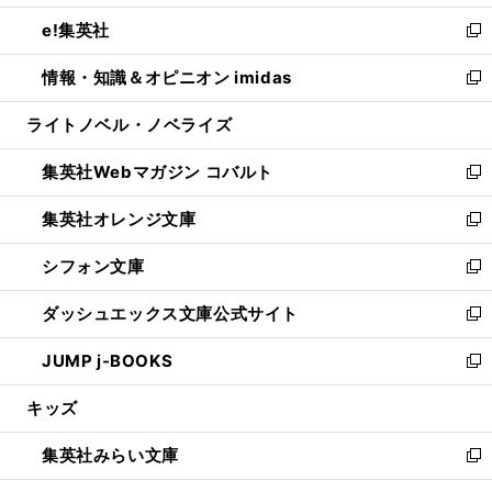
開
ウ
ン
ウ
し
e!集英社
く
で
ド
ィ
い
新
開
ウ
ン
ウ
し
情報・知識＆オピニオン imidas
く
で
ド
ィ
い
新
開
ウ
ン
ウ
し
ライトノベル・ノベライズ
く
で
ド
ィ
い
開
ウ
ン
ウ
集英社Webマガジン コバルト
く
で
ド
ィ
新
開
ウ
ン
し
集英社オレンジ文庫
く
で
ド
い
新
開
ウ
ウ
し
シフォン文庫
く
で
ィ
い
新
開
ン
ウ
し
ダッシュエックス文庫公式サイト
く
ド
ィ
い
新
ウ
ン
ウ
し
JUMP j-BOOKS
で
ド
ィ
い
新
開
ウ
ン
ウ
し
キッズ
く
で
ド
ィ
い
開
ウ
ン
ウ
集英社みらい文庫
く
で
ド
ィ
新
開
ウ
ン
し