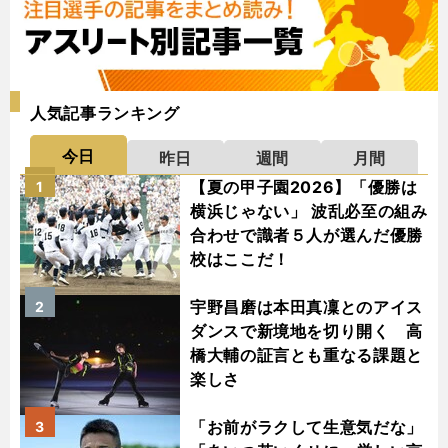
人気記事ランキング
今日
昨日
週間
月間
【夏の甲子園2026】「優勝は
1
横浜じゃない」 波乱必至の組み
合わせで識者５人が選んだ優勝
校はここだ！
宇野昌磨は本田真凜とのアイス
2
ダンスで新境地を切り開く 高
橋大輔の証言とも重なる課題と
楽しさ
「お前がラクして生意気だな」
3