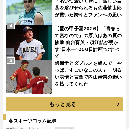
「あいつ若いくせに」厳しい言
葉を浴びせられるも佐藤慎太郎
が貫いた誇りとファンへの思い
4
【夏の甲子園2026】「青春っ
て密なので」の原点はあの夏の
惨敗 仙台育英・須江航が明か
す"日本一1000日計画"のすべ
て
5
錦織圭とダブルスを組んで「や
っぱ、すごいなこの人」 明る
い表情と言葉で内山靖崇の迷い
を払ってくれた
もっと見る
各スポーツコラム記事