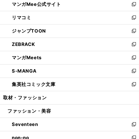
マンガMee公式サイト
く
ド
ィ
い
新
ウ
ン
ウ
し
リマコミ
で
ド
ィ
い
新
開
ウ
ン
ウ
し
ジャンプTOON
く
で
ド
ィ
い
新
開
ウ
ン
ウ
し
ZEBRACK
く
で
ド
ィ
い
新
開
ウ
ン
ウ
し
マンガMeets
く
で
ド
ィ
い
新
開
ウ
ン
ウ
し
S-MANGA
く
で
ド
ィ
い
新
開
ウ
ン
ウ
し
集英社コミック文庫
く
で
ド
ィ
い
新
開
ウ
ン
ウ
し
取材・ファッション
く
で
ド
ィ
い
開
ウ
ン
ウ
ファッション・美容
く
で
ド
ィ
開
ウ
ン
Seventeen
く
で
ド
新
開
ウ
し
non-no
く
で
い
新