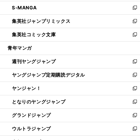
開
ウ
ン
ウ
し
S-MANGA
く
で
ド
ィ
い
新
開
ウ
ン
ウ
し
集英社ジャンプリミックス
く
で
ド
ィ
い
新
開
ウ
ン
ウ
し
集英社コミック文庫
く
で
ド
ィ
い
新
開
ウ
ン
ウ
し
青年マンガ
く
で
ド
ィ
い
開
ウ
ン
ウ
週刊ヤングジャンプ
く
で
ド
ィ
新
開
ウ
ン
し
ヤングジャンプ定期購読デジタル
く
で
ド
い
新
開
ウ
ウ
し
ヤンジャン！
く
で
ィ
い
新
開
ン
ウ
し
となりのヤングジャンプ
く
ド
ィ
い
新
ウ
ン
ウ
し
グランドジャンプ
で
ド
ィ
い
新
開
ウ
ン
ウ
し
ウルトラジャンプ
く
で
ド
ィ
い
新
開
ウ
ン
ウ
し