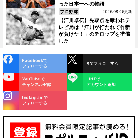
った日本一への物語
プロ野球
2026.08.05更新
【江川卓伝】先取点を奪われテ
レビ局は「江川が打たれて作新
が負けた！」のテロップを準備
した
cebo
X
Facebookで
Xでフォローする
ok
フォローする
uTube
LINE
YouTubeで
LINEで
チャンネル登録
アカウント追加
stagra
Instagramで
m
フォローする