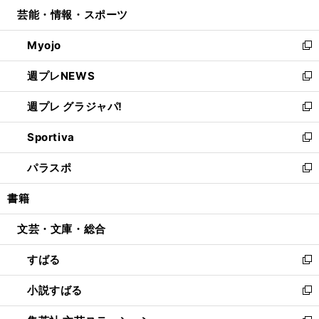
ン
ウ
し
芸能・情報・スポーツ
く
で
ド
ィ
い
開
ウ
ン
ウ
Myojo
く
で
ド
ィ
新
開
ウ
ン
し
週プレNEWS
く
で
ド
い
新
開
ウ
ウ
し
週プレ グラジャパ!
く
で
ィ
い
新
開
ン
ウ
し
Sportiva
く
ド
ィ
い
新
ウ
ン
ウ
し
パラスポ
で
ド
ィ
い
新
開
ウ
ン
ウ
し
書籍
く
で
ド
ィ
い
開
ウ
ン
ウ
文芸・文庫・総合
く
で
ド
ィ
開
ウ
ン
すばる
く
で
ド
新
開
ウ
し
小説すばる
く
で
い
新
開
ウ
し