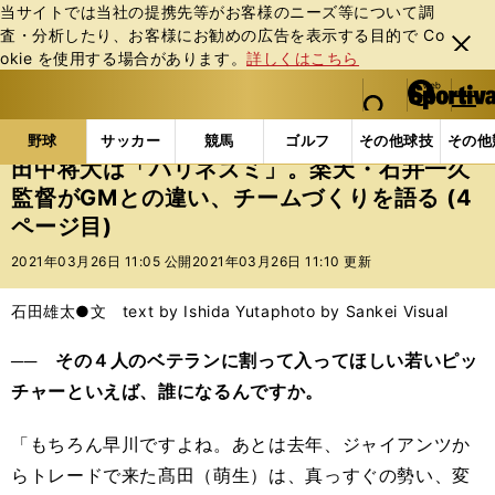
当サイトでは当社の提携先等がお客様のニーズ等について調
査・分析したり、お客様にお勧めの広告を表⽰する⽬的で Co
閉じ
okie を使⽤する場合があります。
詳しくはこちら
る
マイペ
web Sportiva (webスポルティーバ)
検索
メニュ
we
ー
野球の記事一覧
プロ野球
田中将大は「ハリネズミ
b
ジ
野球
サッカー
競馬
ゴルフ
その他球技
その他
ス
田中将大は「ハリネズミ」。楽天・石井一久
ポ
監督がGMとの違い、チームづくりを語る (4
ル
ページ目)
テ
ィ
2021年03月26日 11:05 公開
2021年03月26日 11:10 更新
ー
バ
石田雄太●文 text by Ishida Yuta
photo by Sankei Visual
── その４人のベテランに割って入ってほしい若いピッ
チャーといえば、誰になるんですか。
「もちろん早川ですよね。あとは去年、ジャイアンツか
らトレードで来た髙田（萌生）は、真っすぐの勢い、変