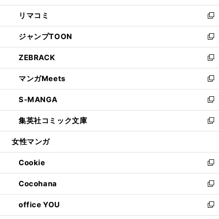
ウ
ン
ウ
し
リマコミ
で
ド
ィ
い
新
開
ウ
ン
ウ
し
ジャンプTOON
く
で
ド
ィ
い
新
開
ウ
ン
ウ
し
ZEBRACK
く
で
ド
ィ
い
新
開
ウ
ン
ウ
し
マンガMeets
く
で
ド
ィ
い
新
開
ウ
ン
ウ
し
S-MANGA
く
で
ド
ィ
い
新
開
ウ
ン
ウ
し
集英社コミック文庫
く
で
ド
ィ
い
新
開
ウ
ン
ウ
し
女性マンガ
く
で
ド
ィ
い
開
ウ
ン
ウ
Cookie
く
で
ド
ィ
新
開
ウ
ン
し
Cocohana
く
で
ド
い
新
開
ウ
ウ
し
office YOU
く
で
ィ
い
新
開
ン
ウ
し