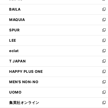
開
ウ
し
BAILA
く
ィ
い
新
ン
ウ
し
MAQUIA
ド
ィ
い
新
ウ
ン
ウ
し
SPUR
で
ド
ィ
い
新
開
ウ
ン
ウ
し
LEE
く
で
ド
ィ
い
新
開
ウ
ン
ウ
し
eclat
く
で
ド
ィ
い
新
開
ウ
ン
ウ
し
T JAPAN
く
で
ド
ィ
い
新
開
ウ
ン
ウ
し
HAPPY PLUS ONE
く
で
ド
ィ
い
新
開
ウ
ン
ウ
し
MEN'S NON-NO
く
で
ド
ィ
い
新
開
ウ
ン
ウ
し
UOMO
く
で
ド
ィ
い
新
開
ウ
ン
ウ
し
集英社オンライン
く
で
ド
ィ
い
新
開
ウ