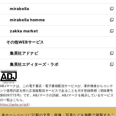
開
ウ
ン
ウ
し
mirabella
く
で
ド
ィ
い
新
開
ウ
ン
ウ
し
mirabella homme
く
で
ド
ィ
い
新
開
ウ
ン
ウ
し
zakka market
く
で
ド
ィ
い
新
開
ウ
ン
ウ
し
その他WEBサービス
く
で
ド
ィ
い
開
ウ
ン
ウ
集英社アドナビ
く
で
ド
ィ
新
開
ウ
ン
し
集英社エディターズ・ラボ
く
で
ド
い
新
開
ウ
ウ
し
く
で
ィ
い
開
ン
ウ
ABJマークは、この電子書店・電子書籍配信サービスが、著作権者からコンテ
く
ド
ィ
ンツ使用許諾を得た正規版配信サービスであることを示す登録商標（登録番号
ウ
ン
第6091713号）です。ABJマークの詳細、ABJマークを掲示しているサービス
で
ド
の一覧はこちら。
開
ウ
https://aebs.or.jp/
新
く
で
し
い
開
本ホームページに記載の文章・画像・写真などを無断で複製するこ