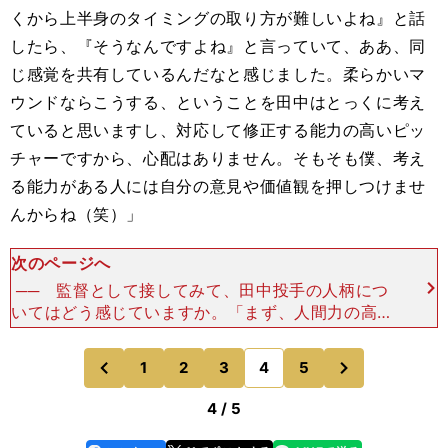
くから上半身のタイミングの取り方が難しいよね』と話
したら、『そうなんですよね』と言っていて、ああ、同
じ感覚を共有しているんだなと感じました。柔らかいマ
ウンドならこうする、ということを田中はとっくに考え
ていると思いますし、対応して修正する能力の高いピッ
チャーですから、心配はありません。そもそも僕、考え
る能力がある人には自分の意見や価値観を押しつけませ
んからね（笑）」
次のページへ
── 監督として接してみて、田中投手の人柄につ
いてはどう感じていますか。「まず、人間力の高い
選手だなと思いました。ある程度のキャリアを積ん
できたらツンケンしているところが見えても不思議
次
1
2
3
4
5
のページへ
のページへ
じゃないんです
前
4 / 5