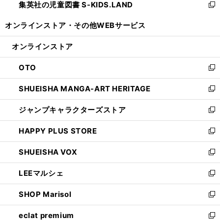
集英社の児童図書 S-KIDS.LAND
く
で
ド
い
新
開
ウ
ウ
し
オンラインストア・
その他WEBサービス
く
で
ィ
い
開
ン
ウ
オンラインストア
く
ド
ィ
ウ
ン
OTO
で
ド
新
開
ウ
し
SHUEISHA MANGA-ART HERITAGE
く
で
い
新
開
ウ
し
ジャンプキャラクターズストア
く
ィ
い
新
ン
ウ
し
HAPPY PLUS STORE
ド
ィ
い
新
ウ
ン
ウ
し
SHUEISHA VOX
で
ド
ィ
い
新
開
ウ
ン
ウ
し
LEEマルシェ
く
で
ド
ィ
い
新
開
ウ
ン
ウ
し
SHOP Marisol
く
で
ド
ィ
い
新
開
ウ
ン
ウ
し
eclat premium
く
で
ド
ィ
い
新